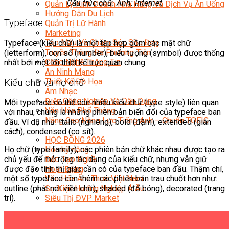
Cấu trúc chữ. Ảnh: Internet
Quản Lý Kinh Doanh Nhà Hàng Và Dịch Vụ Ăn Uống
Hướng Dẫn Du Lịch
Typeface
Quản Trị Lữ Hành
Marketing
Tạo Mẫu Và Chăm Sóc Sắc Đẹp
Typeface (kiểu chữ) là một tập hợp gồm các mặt chữ
Truyền Thông Đa Phương Tiện
(letterform), con số (number), biểu tượng (symbol) được thống
Công Nghệ Thông Tin
nhất bởi một lối thiết kế trực quan chung.
An Ninh Mạng
Thiết Kế Đồ Họa
Kiểu chữ và họ chữ
Âm Nhạc
Điện Công Nghiệp Và Dân Dụng
Mỗi typeface có thể còn nhiều kiểu chữ (type style) liên quan
Văn Hóa Phổ Thông
với nhau, chúng là những phiên bản biến đổi của typeface ban
Nâng Cao Năng Lực Tiếng Anh – Chuẩn TOEIC
đầu. Ví dụ như: Italic (nghiêng), bold (đậm), extended (giãn
Tin Tức
cách), condensed (co sít).
HỌC BỔNG 2026
Học kỹ năng
Họ chữ (type family), các phiên bản chữ khác nhau được tạo ra
Đào Tạo Nghề
chủ yếu để mở rộng tác dụng của kiểu chữ, nhưng vẫn giữ
Hoạt Động
được đặc tính thị giác cần có của typeface ban đầu. Thậm chí,
Văn Hóa Ẩm Thực Việt Nam
một số typeface còn thêm các phiên bản trau chuốt hơn như:
Sự Kiện Hướng Nghiệp Á Âu
outline (phát nét viền chữ), shaded (đổ bóng), decorated (trang
Siêu Thị ĐVP Market
trí).