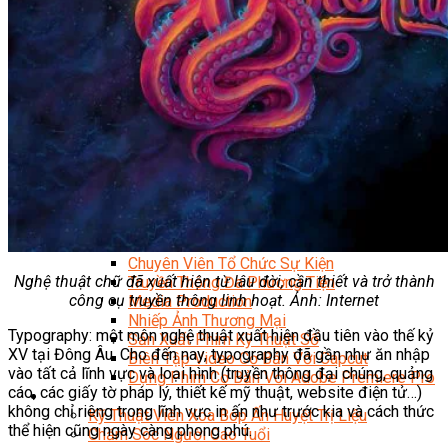
Facebook Marketing
Search Engine Optimization (SEO)
Quản Trị Fanpage
Facebook Ads
Google Ads
Content Marketing Đa Kênh
Digital Marketing Foundation
Bán Hàng Đa Kênh
Adobe Photoshop – Illustrator
Marketing Online Ngành F&B
Marketing Online Ngành Chăm Sóc Sắc Đẹp
Chuyên Đề Digital Marketing
Media Production
Chuyên Viên Tổ Chức Sự Kiện
Nghệ thuật chữ đã xuất hiện từ lâu đời, cần thiết và trở thành
Truyền Thông Đa Phương Tiện
công cụ truyền thông linh hoạt. Ảnh: Internet
Media Production
Nhiếp Ảnh Thương Mại
Typography: một môn nghệ thuật xuất hiện đầu tiên vào thế kỷ
Sản Xuất Phim Kỹ Thuật Số
XV tại Đông Âu. Cho đến nay, typography đã gần như ăn nhập
Biên Tập Video Cơ Bản Với Capcut
vào tất cả lĩnh vực và loại hình (truyền thông đại chúng, quảng
Dựng Phim Cơ Bản Với Adobe Premiere Pro
cáo, các giấy tờ pháp lý, thiết kế mỹ thuật, website điện tử…)
Sức Khỏe
không chỉ riêng trong lĩnh vực in ấn như trước kia và cách thức
Kỹ Thuật Viên Xoa Bóp Ấn Huyệt Trị Liệu
thể hiện cũng ngày càng phong phú.
Chăm Sóc Người Cao Tuổi