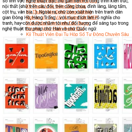
số lĩnh vực nghệ thuật đặc thù gắn liền với công trình kiến trúc,
Kỹ Thuật Viên Điện Lạnh Dân Dụng
nội thất (chữ trên câu đối, trên cổng chùa, đình làng, lăng tẩm,
Kỹ Thuật Viên Điện Dân Dụng
cột trụ, văn bia…). Ngoài ra, chữ còn xuất hiện trên tranh dân
Kỹ Thuật Viên Điện Công Nghiệp
gian Đông Hồ, Hàng Trống… với mục đích làm rõ nghĩa cho
Nghiệp Vụ Tư Vấn & Giám Sát MEP
tranh, hay còn được nhằm tới như đối tượng để sáng tạo trong
Sửa Chữa Điện Lạnh Dân Dụng
nghệ thuật thư pháp chữ Hán và chữ Quốc ngữ.
Chuyên Viên Chẩn Đoán ECU
Kỹ Thuật Viên Đại Tu Hộp Số Tự Động Chuyên Sâu
Kỹ Thuật Quấn Dây Và Sửa Chữa Máy Điện
Thiết Kế Lắp Đặt Hệ Thống Điện Năng Lượng Mặt
Trời
Kỹ Thuật Viên Điện Tử Chuyên Ngành Điện – Điện
Lạnh Dân Dụng
Ngành Khác
Quản Trị & Phát Triển Doanh Nghiệp
Giám Đốc Nhân Sự Chuyên Nghiệp
Quản Lý Cấp Trung Chuyên Nghiệp
Công Nghệ Thông Tin
Chuyên Viên Quản Trị Vận Hành Hệ Thống
An Ninh Mạng (Network Security)
Chuyên Viên Quản Trị Hệ Thống Và An Ninh
Mạng
Quản Trị Hệ Thống Linux
Quản Trị Vận Hành Microsoft Azure
Data Analyst (Phân Tích Dữ Liệu)