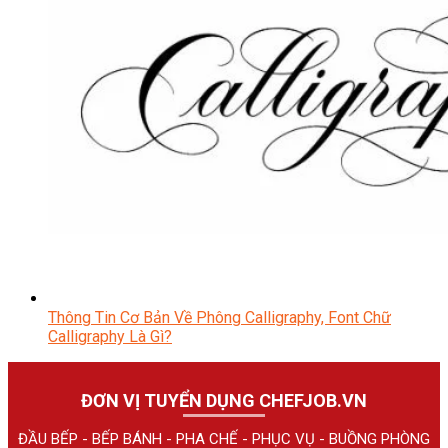
Thông Tin Cơ Bản Về Phông Calligraphy, Font Chữ
Calligraphy Là Gì?
ĐƠN VỊ TUYỂN DỤNG CHEFJOB.VN
ĐẦU BẾP - BẾP BÁNH - PHA CHẾ - PHỤC VỤ - BUỒNG PHÒNG