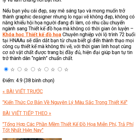
Nếu bạn yêu cái đẹp, say mê sáng tạo và mong muốn trở
thành graphic designer nhưng lo ngại vẽ không đẹp, không có
năng khiếu hội họa người đang đi làm, có nhu cầu chuyển
ngành sang Thiết kế đồ họa mà không có thời gian ôn luyện –
Khóa học Thiết kế đồ họa
Chuyên nghiệp với lộ trình 72 buổi
tại HNAAu sẽ dẫn dắt bạn từ chưa biết gì đến thành thạo mọi
công cụ thiết kế mà không thi vẽ, với thời gian linh hoạt cùng
cơ sở vật chất được trang bị đầy đủ, hiện đại giúp bạn tự tin
trở thành dân “ngành” chuẩn chất.
☆
☆
☆
☆
☆
Điểm: 4.9 (38 bình chọn)
« BÀI VIẾT TRƯỚC
"Kiến Thức Cơ Bản Về Nguyên Lý Màu Sắc Trong Thiết Kế"
BÀI VIẾT TIẾP THEO »
"Tổng Hợp Các Phần Mềm Thiết Kế Đồ Họa Miễn Phí, Trả Phí
Tốt Nhất Hiện Nay"