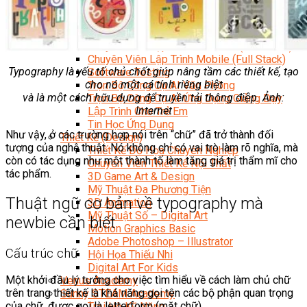
Data Visualization (Trực Quan Hóa Dữ Liệu)
Data System (Quản Trị Dữ Liệu)
Chuyên Viên Lập Trình (Full Stack)
Chuyên Viên Lập Trình Website (Full Stack)
Chuyên Viên Lập Trình Mobile (Full Stack)
Typography là yếu tố chủ chốt giúp nâng tầm các thiết kế, tạo
Software Testing
cho nó một cá tính riêng biệt
Trọn Bộ Công Cụ AI Văn Phòng
và là một cách hữu dụng để truyền tải thông điệp. Ảnh:
Trọn Bộ Công Cụ AI Ứng Dụng Giảng Dạy
Internet
Lập Trình Cho Trẻ Em
Tin Học Ứng Dụng
Như vậy, ở các trường hợp nói trên “chữ” đã trở thành đối
Thiết Kế (Design)
tượng của nghệ thuật. Nó không chỉ có vai trò làm rõ nghĩa, mà
Thiết Kế Đồ Họa Chuyên Nghiệp
còn có tác dụng như một thành tố làm tăng giá trị thẩm mĩ cho
Chuyên Viên Thiết Kế Nội Thất
tác phẩm.
3D Game Art & Design
Mỹ Thuật Đa Phương Tiện
Thuật ngữ cơ bản về typography mà
3D Animation
Mỹ Thuật Số – Digital Art
newbie cần biết
Motion Graphics Basic
Adobe Photoshop – Illustrator
Cấu trúc chữ
Hội Họa Thiếu Nhi
Digital Art For Kids
Một khởi đầu lý tưởng cho việc tìm hiểu về cách làm chủ chữ
Venus Academy
trên trang thiết kế là khả năng gọi tên các bộ phận quan trọng
Sunny STEAM Academy
của chữ, được gọi là letterform (mặt chữ).
Trại Hè Kỹ Năng