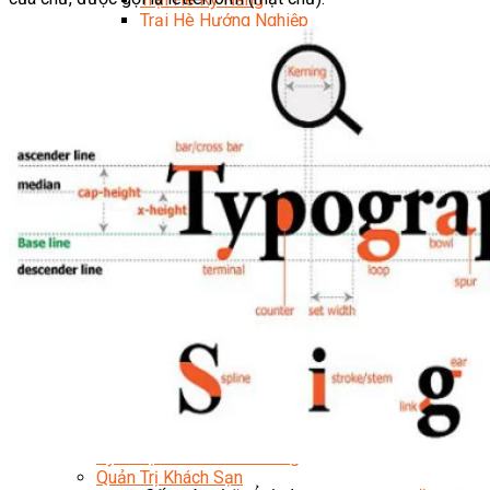
Trại Hè Hướng Nghiệp
Chuyên Đề Á Âu Kitchen For Kid & Teen
Chuyên Đề Kỹ Năng Sống
Khóa Học Nấu Ăn Cho Bé
Hội Họa Thiếu Nhi
Digital Art For Kids
Khóa Học Thiết Kế Truyện Tranh Ai
Khóa Học Họa Sĩ Ai
Khóa Học Biên Tập Video Với Ai
Mc Nhí
Kỳ Thủ Cờ Vua
Lập Trình Cho Trẻ Em
Robotic trẻ em
Piano Trẻ Em
Thanh Nhạc Trẻ Em
Sơ Cấp Cứu Cho Trẻ Em
Toán Tư Duy
Bếp Gia Đình
Trung Cấp CET
Kỹ Thuật Chế Biến Món Ăn
Kỹ Thuật Làm Bánh
Kỹ Thuật Pha Chế Đồ Uống
Quản Trị Khách Sạn