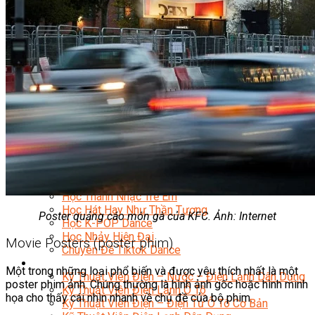
Nhạc Công Chuyên Nghiệp
Ca Sĩ Chuyên Nghiệp
Học Đàn Violin
Học Violin Cover
Học Đàn Piano
Học Piano Đệm Hát
Học Piano Trẻ Em
Học Đàn Guitar
Học Guitar Đệm Hát
Học Electric Guitar (Guitar Điện)
Học Electric Guitar Cover
Học Keyboard
Học Đánh Trống Jazz
Học Thanh Nhạc
Học Thanh Nhạc Trẻ Em
Học Hát Hay Như Thần Tượng
Poster quảng cáo món gà của KFC. Ảnh: Internet
Học K-POP Dance
Học Nhảy Hiện Đại
Movie Posters (poster phim)
Chuyên Đề Tiktok Dance
Kỹ Thuật – Công Nghệ
Một trong những loại phổ biến và được yêu thích nhất là một
Kỹ Thuật Viên Điện – Nước – Điện Lạnh Dân Dụng
poster phim ảnh. Chúng thường là hình ảnh gốc hoặc hình minh
Kỹ Thuật Viên Điện Lạnh Ô Tô
họa cho thấy cái nhìn nhanh về chủ đề của bộ phim.
Kỹ Thuật Viên Điện – Điện Tử Ô Tô Cơ Bản