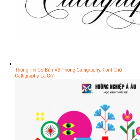
Thông Tin Cơ Bản Về Phông Calligraphy, Font Chữ
Calligraphy Là Gì?