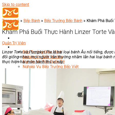
Skip to content
Trang chủ
»
Bếp Bánh
»
Bếp Trưởng Bếp Bánh
»
Khám Phá Buổi 
Khám Phá Buổi Thực Hành Linzer Torte Và
Quản Trị Viên
Đầu Bếp
Linzer Torte và Pumpkin Pie là hai loại bánh Âu nổi tiếng, đ
Bếp Trưởng Điều Hành
đối giống nhau, mọi người vẫn thường nhầm lẫn hai loại bánh n
Nghiệp Vụ Bếp Trưởng
thực hiện hai món bánh thú vị này.
Nghiệp Vụ Bếp Quốc Tế
Nghiệp Vụ Bếp Trưởng Bếp Việt
Nghiệp Vụ Bếp Trưởng Bếp Âu
Nghiệp Vụ Bếp Trưởng Bếp Á
Nghiệp Vụ Bếp Trưởng Bếp Nhật
Nghiệp Vụ Bếp Trưởng Bếp Hoa
Nghiệp Vụ Bếp Hàn
Nghiệp Vụ Bếp Thái
Nghiệp Vụ Bếp Chay
Nghiệp Vụ Quản Lý Bếp
Nghiệp Vụ Cấp Dưỡng