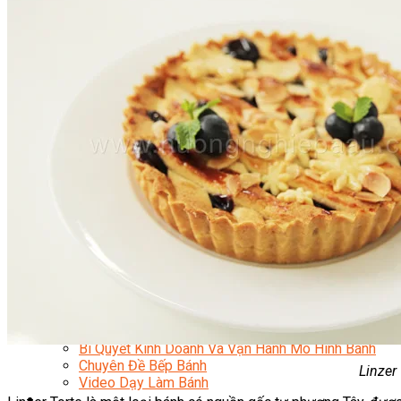
Kinh Doanh Mô Hình Đồ Uống Thịnh Hành
Kinh Doanh Chuỗi Và Nhượng Quyền
Tiếng Anh Chuyên Ngành Pha Chế
Học Làm Kem
Học Pha Chế Trà Sữa
Chuyên Đề Pha Chế
Video Dạy Pha Chế
Làm Bánh
Nghiệp Vụ Bếp Trưởng Bếp Bánh
Nghiệp Vụ Bếp Bánh Quốc Tế
Nghiệp Vụ Quản Lý Bếp Bánh
Nghiệp Vụ Bánh Kem
Bánh Việt
Bánh Nhật
Bánh Mì Nâng Cao
Bánh Đài Loan
Bánh Ngắn Hạn
Bánh Kinh Doanh
Handmade Mini Cake
Master Class
Bí Quyết Kinh Doanh Và Vận Hành Mô Hình Bánh
Chuyên Đề Bếp Bánh
Linzer
Video Dạy Làm Bánh
Quản Trị NHKS