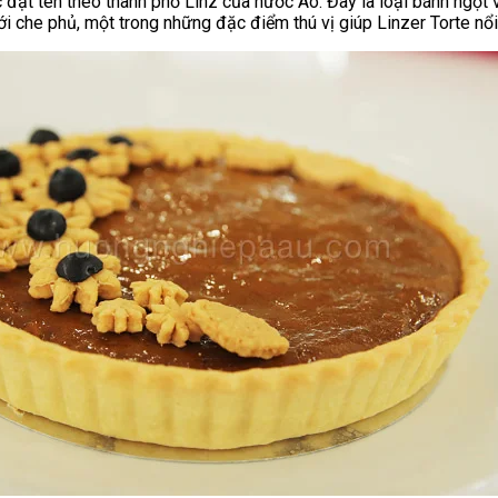
đặt tên theo thành phố Linz của nước Áo. Đây là loại bánh ngọt v
i che phủ, một trong những đặc điểm thú vị giúp Linzer Torte nổi
AirBnB
 Trên Shopee