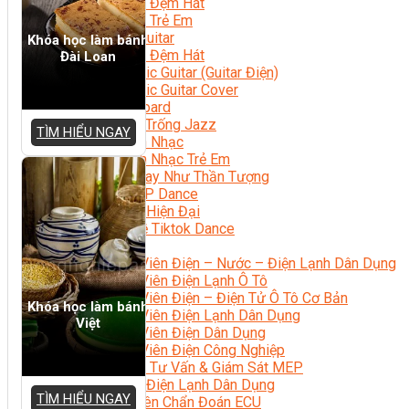
Học Piano Đệm Hát
Học Piano Trẻ Em
Học Đàn Guitar
Khóa học làm bánh
Học Guitar Đệm Hát
Đài Loan
Học Electric Guitar (Guitar Điện)
Học Electric Guitar Cover
Học Keyboard
Học Đánh Trống Jazz
TÌM HIỂU NGAY
Học Thanh Nhạc
Học Thanh Nhạc Trẻ Em
Học Hát Hay Như Thần Tượng
Học K-POP Dance
Học Nhảy Hiện Đại
Chuyên Đề Tiktok Dance
Kỹ Thuật – Công Nghệ
Kỹ Thuật Viên Điện – Nước – Điện Lạnh Dân Dụng
Kỹ Thuật Viên Điện Lạnh Ô Tô
Kỹ Thuật Viên Điện – Điện Tử Ô Tô Cơ Bản
Khóa học làm bánh
Kỹ Thuật Viên Điện Lạnh Dân Dụng
Việt
Kỹ Thuật Viên Điện Dân Dụng
Kỹ Thuật Viên Điện Công Nghiệp
Nghiệp Vụ Tư Vấn & Giám Sát MEP
Sửa Chữa Điện Lạnh Dân Dụng
TÌM HIỂU NGAY
Chuyên Viên Chẩn Đoán ECU