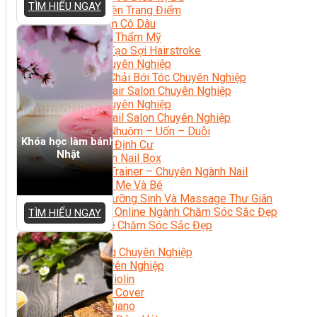
TÌM HIỂU NGAY
Chuyên Viên Trang Điểm
Trang Điểm Cô Dâu
Phun Xăm Thẩm Mỹ
Kỹ Thuật Tạo Sợi Hairstroke
Barber Chuyên Nghiệp
Kỹ Thuật Chải Bới Tóc Chuyên Nghiệp
Quản Lý Hair Salon Chuyên Nghiệp
Nối Mi Chuyên Nghiệp
Quản Lý Nail Salon Chuyên Nghiệp
Kỹ Thuật Nhuộm – Uốn – Duỗi
Khóa học làm bánh
Nail Salon Định Cư
Nhật
Kinh Doanh Nail Box
Train The Trainer – Chuyên Ngành Nail
Chăm Sóc Mẹ Và Bé
Gội Đầu Dưỡng Sinh Và Massage Thư Giãn
Marketing Online Ngành Chăm Sóc Sắc Đẹp
TÌM HIỂU NGAY
Chuyên Đề Chăm Sóc Sắc Đẹp
Âm Nhạc
Nhạc Công Chuyên Nghiệp
Ca Sĩ Chuyên Nghiệp
Học Đàn Violin
Học Violin Cover
Học Đàn Piano