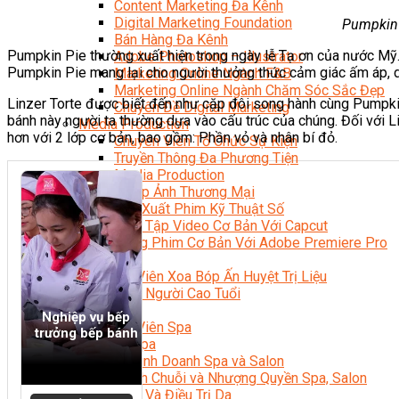
Content Marketing Đa Kênh
Digital Marketing Foundation
Pumpkin 
Bán Hàng Đa Kênh
Pumpkin Pie thường xuất hiện trong ngày lễ Tạ ơn của nước Mỹ.
Adobe Photoshop – Illustrator
Pumpkin Pie mang lại cho người thưởng thức cảm giác ấm áp, d
Marketing Online Ngành F&B
Marketing Online Ngành Chăm Sóc Sắc Đẹp
Linzer Torte được biết đến như cặp đôi song hành cùng Pumpkin
Chuyên Đề Digital Marketing
bánh này người ta thường dựa vào cấu trúc của chúng. Đối với Li
Media Production
hơn với 2 lớp cơ bản, bao gồm: Phần vỏ và nhân bí đỏ.
Chuyên Viên Tổ Chức Sự Kiện
Truyền Thông Đa Phương Tiện
Media Production
Nhiếp Ảnh Thương Mại
Sản Xuất Phim Kỹ Thuật Số
Biên Tập Video Cơ Bản Với Capcut
Dựng Phim Cơ Bản Với Adobe Premiere Pro
Sức Khỏe
Kỹ Thuật Viên Xoa Bóp Ấn Huyệt Trị Liệu
Chăm Sóc Người Cao Tuổi
Sắc Đẹp
Nghiệp vụ bếp
Kỹ Thuật Viên Spa
trưởng bếp bánh
Quản Lý Spa
Khởi Sự Kinh Doanh Spa và Salon
Kinh Doanh Chuỗi và Nhượng Quyền Spa, Salon
Chăm Sóc Và Điều Trị Da