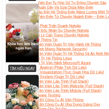
Kỹ Thuật Viên Đại Tu Hộp Số Tự Động Chuyên Sâu
Kỹ Thuật Quấn Dây Và Sửa Chữa Máy Điện
Thiết Kế Lắp Đặt Hệ Thống Điện Năng Lượng Mặt Tr
Kỹ Thuật Viên Điện Tử Chuyên Ngành Điện – Điện 
Ngành Khác
Quản Trị & Phát Triển Doanh Nghiệp
Giám Đốc Nhân Sự Chuyên Nghiệp
Quản Lý Cấp Trung Chuyên Nghiệp
Công Nghệ Thông Tin
Khóa học làm bánh
Chuyên Viên Quản Trị Vận Hành Hệ Thống
ngắn hạn
An Ninh Mạng (Network Security)
Chuyên Viên Quản Trị Hệ Thống Và An Ninh M
Quản Trị Hệ Thống Linux
Quản Trị Vận Hành Microsoft Azure
Data Analyst (Phân Tích Dữ Liệu)
TÌM HIỂU NGAY
Data Visualization (Trực Quan Hóa Dữ Liệu)
Data System (Quản Trị Dữ Liệu)
Chuyên Viên Lập Trình (Full Stack)
Chuyên Viên Lập Trình Website (Full Stack)
Chuyên Viên Lập Trình Mobile (Full Stack)
Software Testing
Trọn Bộ Công Cụ AI Văn Phòng
Trọn Bộ Công Cụ AI Ứng Dụng Giảng Dạy