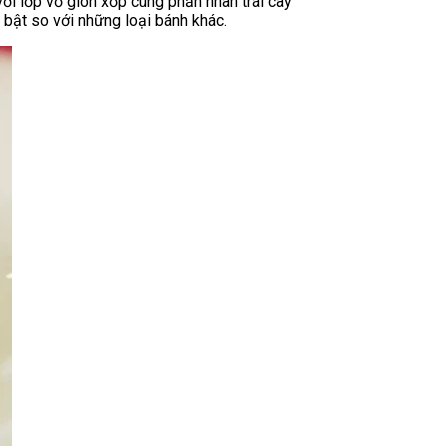
ới lớp vỏ giòn xốp cùng phần nhân trái cây
 bật so với những loại bánh khác.