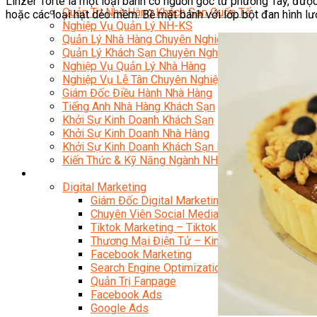
Linzer Torte là một loại bánh có nguồn gốc tư phương Tây, được 
Quản Trị Nhà Hàng Khách Sạn Quốc Tế
hoặc các loại hạt dẻo mềm. Bề mặt bánh với lớp bột đan hình lướ
Nghiệp Vụ Quản Lý NH-KS
Quản Lý Nhà Hàng Chuyên Nghiệp
Quản Lý Khách Sạn Chuyên Nghiệp
Nghiệp Vụ Quản Lý Nhà Hàng
Nghiệp Vụ Lễ Tân Chuyên Nghiệp
Giám Đốc Điều Hành Nhà Hàng
Tiếng Anh Nhà Hàng Khách Sạn
Khởi Sự Kinh Doanh Khách Sạn
Khởi Sự Kinh Doanh Nhà Hàng
Khởi Sự Kinh Doanh Khách Sạn Mini – Homestay – 
Kiến Thức & Kỹ Năng Ngành NH – KS
Marketing
Digital Marketing
Giám Đốc Digital Marketing
Chuyên Viên Social Media
Tiktok Marketing – Tiktok Ads
Thương Mại Điện Tử – Kinh Doanh Thực Chiến
Facebook Marketing
Search Engine Optimization (SEO)
Quản Trị Fanpage
Facebook Ads
Google Ads