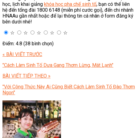
học, lịch khai giảng
khóa học pha chế sinh tố
, bạn có thể liên
hệ đến tổng đài 1800 6148 (miễn phí cước gọi), đến chi nhánh
HNAAu gần nhất hoặc để lại thông tin cá nhân ở form đăng ký
bên dưới nhé!
☆
☆
☆
☆
☆
Điểm: 4.8 (38 bình chọn)
« BÀI VIẾT TRƯỚC
"Cách Làm Sinh Tố Dưa Gang Thơm Lừng, Mát Lạnh"
BÀI VIẾT TIẾP THEO »
"Với Công Thức Này Ai Cũng Biết Cách Làm Sinh Tố Đào Thơm
Ngon"