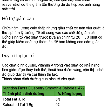
resveratrol có thể giảm tổn thương da do tiếp xúc ánh nắng
mặt trời.
Hỗ trợ giảm cân
Chứa hàm lượng calo thấp nhưng giàu chất xơ nên việt quất là
thực phẩm lý tưởng để bổ sung vào các chế độ giảm cân.
Uống sinh tố việt quất trước bữa ăn chính từ 20 – 30 phút có
thể giúp kiểm soát sự thèm ăn để bạn không còn cảm giác
đói.
Duy trì thị lực tốt
Các chất dinh dưỡng, vitamin A trong việt quất có khả năng
làm giảm đục thủy tinh thể, thoái hóa điểm vàng, cận thị… nhờ
đó giúp duy trì và cải thiện thị lực.
Thành phần dinh dưỡng của sinh tố việt quất
Nutrition Facts Blueberry Smoothie Calories: 472
Thành phần dinh dưỡng
% Năng lượng
Total Fat 3.1g
5%
Saturated Fat 1.8g
9%