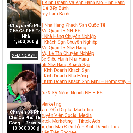
Bí Quyết Kinh Doanh Và Vận Hành Mô Hình Bánh
Chuyên Đề Bếp Bánh
Video Dạy Làm Bánh
Quản Trị NHKS
Quản Trị Nhà Hàng Khách Sạn Quốc Tế
Chuyên Đề Pha
Nghiệp Vụ Quản Lý NH-KS
Chế Cà Phê Tại
Nhà
Quản Lý Nhà Hàng Chuyên Nghiệp
1,600,000
₫
Quản Lý Khách Sạn Chuyên Nghiệp
Nghiệp Vụ Quản Lý Nhà Hàng
Nghiệp Vụ Lễ Tân Chuyên Nghiệp
XEM NGAY!!!
Giám Đốc Điều Hành Nhà Hàng
Tiếng Anh Nhà Hàng Khách Sạn
Khởi Sự Kinh Doanh Khách Sạn
Khởi Sự Kinh Doanh Nhà Hàng
Khởi Sự Kinh Doanh Khách Sạn Mini – Homestay –
AirBnB
Kiến Thức & Kỹ Năng Ngành NH – KS
Marketing
Digital Marketing
Giám Đốc Digital Marketing
Chuyên Đề Pha
Chuyên Viên Social Media
Chế Cà Phê Thủ
Tiktok Marketing – Tiktok Ads
Công – Brewing
Thương Mại Điện Tử – Kinh Doanh Thực
10,000,000
₫
Chiến Trên Shopee