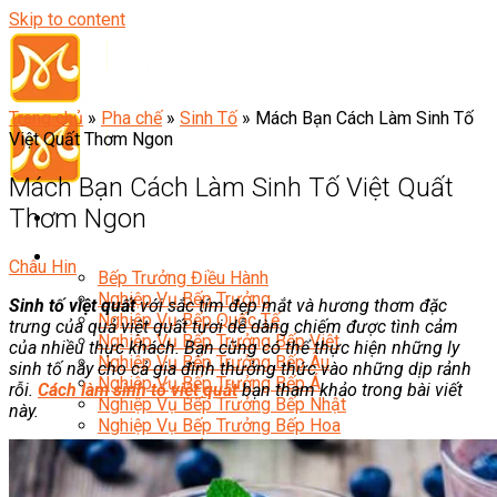
Skip to content
ĐĂNG KÝ ĐỂ NHẬN THÔNG
Trang chủ
»
Pha chế
»
Sinh Tố
»
Mách Bạn Cách Làm Sinh Tố
TIN TƯ VẤN
Việt Quất Thơm Ngon
Mách Bạn Cách Làm Sinh Tố Việt Quất
Tư vấn theo khung giờ bạn chọn
Thơm Ngon
Đầu Bếp
Châu Hin
Bếp Trưởng Điều Hành
Nghiệp Vụ Bếp Trưởng
Sinh tố việt quất
với sắc tím đẹp mắt và hương thơm đặc
Nghiệp Vụ Bếp Quốc Tế
trưng của quả việt quất tươi dễ dàng chiếm được tình cảm
Nghiệp Vụ Bếp Trưởng Bếp Việt
của nhiều thực khách. Bạn cũng có thể thực hiện những ly
Nghiệp Vụ Bếp Trưởng Bếp Âu
sinh tố này cho cả gia đình thưởng thức vào những dịp rảnh
Bạn quan tâm khóa học nào?
Nghiệp Vụ Bếp Trưởng Bếp Á
rỗi.
Cách làm sinh tố việt quất
bạn tham khảo trong bài viết
Nghiệp Vụ Bếp Trưởng Bếp Nhật
này.
Học Pha Chế
Nghiệp Vụ Bếp Trưởng Bếp Hoa
Nghiệp Vụ Bếp Hàn
Nghiệp Vụ Bar Trưởng
Nghiệp Vụ Bếp Thái
Nghiệp Vụ Bếp Chay
Nghiệp Vụ Quản Lý Bar Quốc Tế