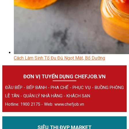
Cách Làm Sinh Tố Đu Đủ Ngọt Mát, Bổ Dưỡng
ĐƠN VỊ TUYỂN DỤNG CHEFJOB.VN
ĐẦU BẾP - BẾP BÁNH - PHA CHẾ - PHỤC VỤ - BUỒNG PHÒNG
LỄ TÂN - QUẢN LÝ NHÀ HÀNG - KHÁCH SẠN
Hotline: 1900 2175 - Web:
www.chefjob.vn
SIÊU THỊ ĐVP MARKET