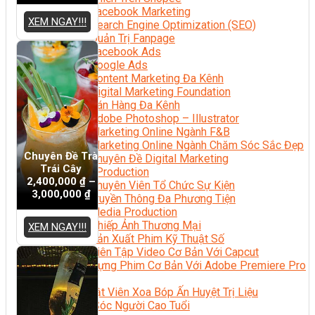
Facebook Marketing
XEM NGAY!!!
Search Engine Optimization (SEO)
Quản Trị Fanpage
Facebook Ads
Google Ads
Content Marketing Đa Kênh
Digital Marketing Foundation
Bán Hàng Đa Kênh
Adobe Photoshop – Illustrator
Marketing Online Ngành F&B
Marketing Online Ngành Chăm Sóc Sắc Đẹp
Chuyên Đề Trà
Chuyên Đề Digital Marketing
Trái Cây
Media Production
2,400,000
₫
–
Chuyên Viên Tổ Chức Sự Kiện
3,000,000
₫
Truyền Thông Đa Phương Tiện
Media Production
Nhiếp Ảnh Thương Mại
XEM NGAY!!!
Sản Xuất Phim Kỹ Thuật Số
Biên Tập Video Cơ Bản Với Capcut
Dựng Phim Cơ Bản Với Adobe Premiere Pro
Sức Khỏe
Kỹ Thuật Viên Xoa Bóp Ấn Huyệt Trị Liệu
Chăm Sóc Người Cao Tuổi