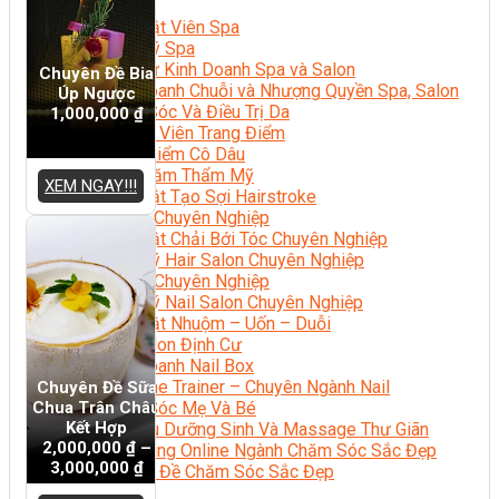
Sắc Đẹp
Kỹ Thuật Viên Spa
Quản Lý Spa
Khởi Sự Kinh Doanh Spa và Salon
Chuyên Đề Bia
Kinh Doanh Chuỗi và Nhượng Quyền Spa, Salon
Úp Ngược
Chăm Sóc Và Điều Trị Da
1,000,000
₫
Chuyên Viên Trang Điểm
Trang Điểm Cô Dâu
Phun Xăm Thẩm Mỹ
XEM NGAY!!!
Kỹ Thuật Tạo Sợi Hairstroke
Barber Chuyên Nghiệp
Kỹ Thuật Chải Bới Tóc Chuyên Nghiệp
Quản Lý Hair Salon Chuyên Nghiệp
Nối Mi Chuyên Nghiệp
Quản Lý Nail Salon Chuyên Nghiệp
Kỹ Thuật Nhuộm – Uốn – Duỗi
Nail Salon Định Cư
Kinh Doanh Nail Box
Train The Trainer – Chuyên Ngành Nail
Chuyên Đề Sữa
Chua Trân Châu
Chăm Sóc Mẹ Và Bé
Kết Hợp
Gội Đầu Dưỡng Sinh Và Massage Thư Giãn
2,000,000
₫
–
Marketing Online Ngành Chăm Sóc Sắc Đẹp
3,000,000
₫
Chuyên Đề Chăm Sóc Sắc Đẹp
Âm Nhạc