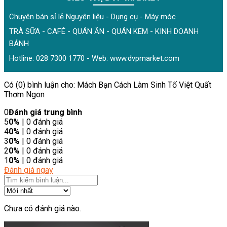
Chuyên bán sỉ lẻ Nguyên liệu - Dụng cụ - Máy móc
TRÀ SỮA - CAFÉ - QUÁN ĂN - QUÁN KEM - KINH DOANH
BÁNH
Hotline: 028 7300 1770 - Web:
www.dvpmarket.com
Có (0) bình luận cho: Mách Bạn Cách Làm Sinh Tố Việt Quất
Thơm Ngon
0
Đánh giá trung bình
5
0%
| 0 đánh giá
4
0%
| 0 đánh giá
3
0%
| 0 đánh giá
2
0%
| 0 đánh giá
1
0%
| 0 đánh giá
Đánh giá ngay
Chưa có đánh giá nào.