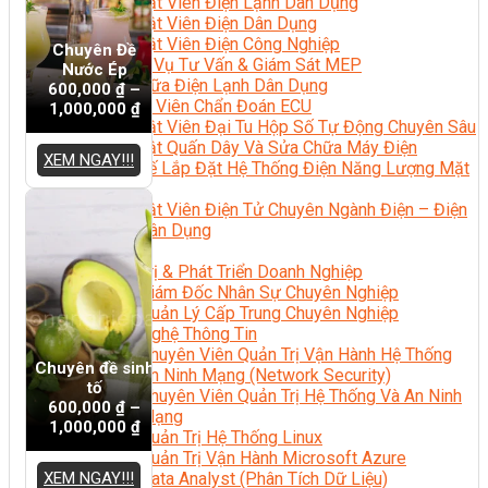
Kỹ Thuật Viên Điện Lạnh Dân Dụng
Kỹ Thuật Viên Điện Dân Dụng
Kỹ Thuật Viên Điện Công Nghiệp
Chuyên Đề
Nghiệp Vụ Tư Vấn & Giám Sát MEP
Nước Ép
Sửa Chữa Điện Lạnh Dân Dụng
600,000
₫
–
Chuyên Viên Chẩn Đoán ECU
1,000,000
₫
Kỹ Thuật Viên Đại Tu Hộp Số Tự Động Chuyên Sâu
Kỹ Thuật Quấn Dây Và Sửa Chữa Máy Điện
XEM NGAY!!!
Thiết Kế Lắp Đặt Hệ Thống Điện Năng Lượng Mặt
Trời
Kỹ Thuật Viên Điện Tử Chuyên Ngành Điện – Điện
Lạnh Dân Dụng
Ngành Khác
Quản Trị & Phát Triển Doanh Nghiệp
Giám Đốc Nhân Sự Chuyên Nghiệp
Quản Lý Cấp Trung Chuyên Nghiệp
Công Nghệ Thông Tin
Chuyên Viên Quản Trị Vận Hành Hệ Thống
Chuyên đề sinh
An Ninh Mạng (Network Security)
tố
Chuyên Viên Quản Trị Hệ Thống Và An Ninh
600,000
₫
–
Mạng
1,000,000
₫
Quản Trị Hệ Thống Linux
Quản Trị Vận Hành Microsoft Azure
XEM NGAY!!!
Data Analyst (Phân Tích Dữ Liệu)