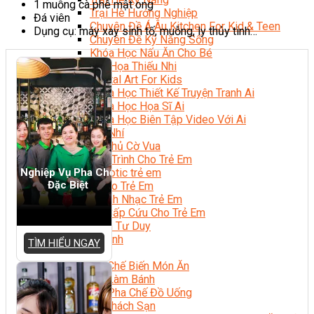
1 muỗng cà phê mật ong
Trại Hè Hướng Nghiệp
Đá viên
Chuyên Đề Á Âu Kitchen For Kid & Teen
Dụng cụ: máy xay sinh tố, muỗng, ly thủy tinh…
Chuyên Đề Kỹ Năng Sống
Khóa Học Nấu Ăn Cho Bé
Hội Họa Thiếu Nhi
Digital Art For Kids
Khóa Học Thiết Kế Truyện Tranh Ai
Khóa Học Họa Sĩ Ai
Khóa Học Biên Tập Video Với Ai
Mc Nhí
Kỳ Thủ Cờ Vua
Lập Trình Cho Trẻ Em
Nghiệp Vụ Pha Chế
Robotic trẻ em
Đặc Biệt
Piano Trẻ Em
Thanh Nhạc Trẻ Em
Sơ Cấp Cứu Cho Trẻ Em
Toán Tư Duy
Bếp Gia Đình
TÌM HIỂU NGAY
Trung Cấp CET
Kỹ Thuật Chế Biến Món Ăn
Kỹ Thuật Làm Bánh
Kỹ Thuật Pha Chế Đồ Uống
Quản Trị Khách Sạn