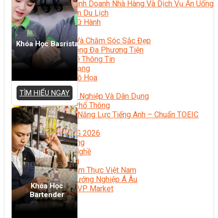
Quản Lý Kinh Doanh Nhà Hàng Và Dịch Vụ Ăn Uống
Hướng Dẫn Du Lịch
Quản Trị Lữ Hành
Marketing
Tạo Mẫu Và Chăm Sóc Sắc Đẹp
Khóa Học Basrista
Truyền Thông Đa Phương Tiện
Công Nghệ Thông Tin
An Ninh Mạng
Thiết Kế Đồ Họa
Âm Nhạc
TÌM HIỂU NGAY
Điện Công Nghiệp Và Dân Dụng
Văn Hóa Phổ Thông
Nâng Cao Năng Lực Tiếng Anh – Chuẩn TOEIC
Tin Tức
HỌC BỔNG 2026
Học kỹ năng
Đào Tạo Nghề
Hoạt Động
Văn Hóa Ẩm Thực Việt Nam
Sự Kiện Hướng Nghiệp Á Âu
Khóa Học
Siêu Thị ĐVP Market
Bartender