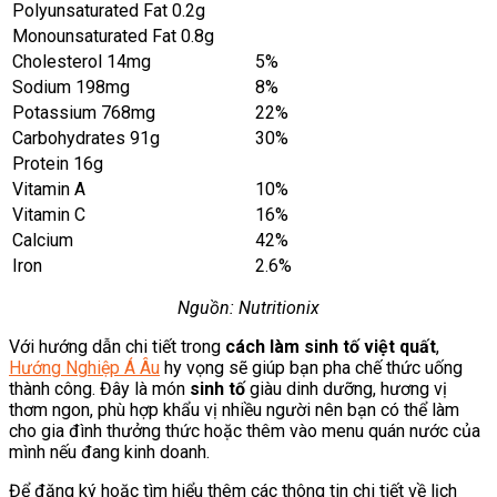
Polyunsaturated Fat 0.2g
Monounsaturated Fat 0.8g
Cholesterol 14mg
5%
Sodium 198mg
8%
Potassium 768mg
22%
Carbohydrates 91g
30%
Protein 16g
Vitamin A
10%
Vitamin C
16%
Calcium
42%
Iron
2.6%
Nguồn: Nutritionix
Với hướng dẫn chi tiết trong
cách làm sinh tố việt quất
,
Hướng Nghiệp Á Âu
hy vọng sẽ giúp bạn pha chế thức uống
thành công. Đây là món
sinh tố
giàu dinh dưỡng, hương vị
thơm ngon, phù hợp khẩu vị nhiều người nên bạn có thể làm
cho gia đình thưởng thức hoặc thêm vào menu quán nước của
mình nếu đang kinh doanh.
Để đăng ký hoặc tìm hiểu thêm các thông tin chi tiết về lịch