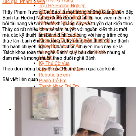
Tác giả: Phạm Gavin
Trại Hè Hướng Nghiệp
Chuyên Đề Á Âu Kitchen For Kid & Teen
Thầy Phạm Trương Gia Bảo là một trong những Giảng viên Bếp
Chuyên Đề Kỹ Năng Sống
Bánh tại Hướng Nghiệp Á Âu được rất nhiều học viên mến mộ
Khóa Học Nấu Ăn Cho Bé
bởi tài năng và chữ “tâm” khi giảng dạy và truyền đạt kiến thức.
Hội Họa Thiếu Nhi
Thầy có rất nhiều chia sẻ tâm huyết với nguồn kiến thức mới
Digital Art For Kids
mẻ, các kỹ thuật làm bánh đỉnh cao cùng với hàng trăm công
Khóa Học Thiết Kế Truyện Tranh Ai
thức làm bánh chuẩn hương vị, kỹ năng cần thiết để trở thành
Khóa Học Họa Sĩ Ai
thợ bánh chuyên nghiệp. Chắc chắn, chuyên mục này sẽ là
Khóa Học Biên Tập Video Với Ai
“Bách khoa toàn thư nghề Bánh” quý báu dành cho những ai
Mc Nhí
đam mê và mong muốn theo đuổi nghề Bánh.
Kỳ Thủ Cờ Vua
Theo dõi những bài viết của Phạm Gavin qua các kênh:
Lập Trình Cho Trẻ Em
Robotic trẻ em
Bài viết liên quan
Piano Trẻ Em
Thanh Nhạc Trẻ Em
Sơ Cấp Cứu Cho Trẻ Em
Toán Tư Duy
Bếp Gia Đình
Trung Cấp CET
Kỹ Thuật Chế Biến Món Ăn
Kỹ Thuật Làm Bánh
Kỹ Thuật Pha Chế Đồ Uống
Quản Trị Khách Sạn