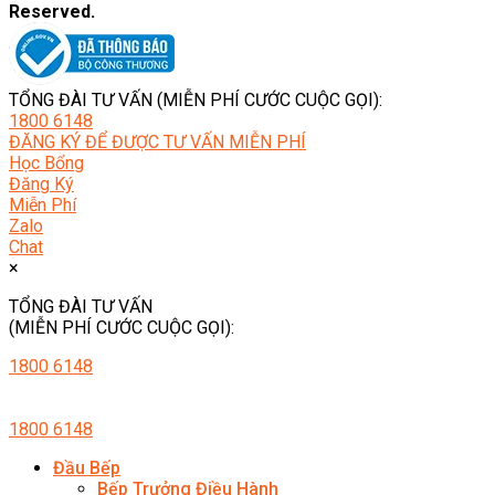
Reserved.
TỔNG ĐÀI TƯ VẤN (MIỄN PHÍ CƯỚC CUỘC GỌI):
1800 6148
ĐĂNG KÝ ĐỂ ĐƯỢC TƯ VẤN MIỄN PHÍ
Học Bổng
Đăng Ký
Miễn Phí
Zalo
Chat
×
TỔNG ĐÀI TƯ VẤN
(MIỄN PHÍ CƯỚC CUỘC GỌI):
1800 6148
1800 6148
Đầu Bếp
Bếp Trưởng Điều Hành