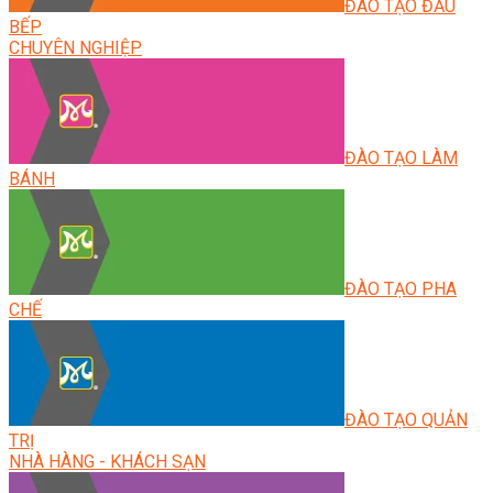
ĐÀO TẠO ĐẦU
BẾP
CHUYÊN NGHIỆP
ĐÀO TẠO LÀM
BÁNH
ĐÀO TẠO PHA
CHẾ
ĐÀO TẠO QUẢN
TRỊ
NHÀ HÀNG - KHÁCH SẠN