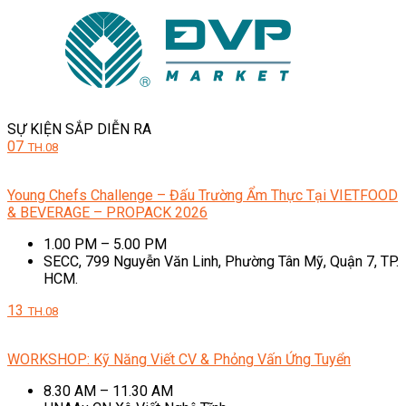
SỰ KIỆN SẮP DIỄN RA
07
TH.08
Young Chefs Challenge – Đấu Trường Ẩm Thực Tại VIETFOOD
& BEVERAGE – PROPACK 2026
1.00 PM – 5.00 PM
SECC, 799 Nguyễn Văn Linh, Phường Tân Mỹ, Quận 7, TP.
HCM.
13
TH.08
WORKSHOP: Kỹ Năng Viết CV & Phỏng Vấn Ứng Tuyển
8.30 AM – 11.30 AM