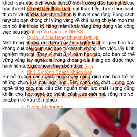
Bí Quyết Kinh Doanh Và Vận Hành Mô Hình Bánh
khách sạn, các dịch vụ du lịch…Ở môi trường đào tạo nghề, các
Chuyên Đề Bếp Bánh
bạn được học các kiến thức bám sát thực tiễn, được thực hành
Video Dạy Làm Bánh
thực tế và nhất là hạn chế lối học lý thuyết sáo rỗng. Bằng cách
Quản Trị NHKS
này, các bạn không chỉ vững vàng về khả năng chuyên môn mà
Quản Trị Nhà Hàng Khách Sạn Quốc Tế
còn có thêm các kỹ năng mềm, khả năng ứng dụng vào công
Nghiệp Vụ Quản Lý NH-KS
việc sau này.
Quản Lý Nhà Hàng Chuyên Nghiệp
Một trong những ưu điểm của học nghề là thời gian học tập
Quản Lý Khách Sạn Chuyên Nghiệp
không quá dài, giúp các bạn trẻ nhanh chóng làm việc, lấy kinh
Nghiệp Vụ Quản Lý Nhà Hàng
nghiệm thực tế. Thay vì mất 3, 4 năm học tập, các bạn có thể
Nghiệp Vụ Lễ Tân Chuyên Nghiệp
vững vàng tay nghề chỉ trong khoảng vài tháng do được thực
Giám Đốc Điều Hành Nhà Hàng
hành liên tục, giúp hoàn thiện bản thân.
Tiếng Anh Nhà Hàng Khách Sạn
Khởi Sự Kinh Doanh Khách Sạn
Sự nở rộ của các ngành nghề ngày càng giúp các bạn trẻ có
Khởi Sự Kinh Doanh Nhà Hàng
những chọn lựa phù hợp hơn. Bên cạnh đó, chất lượng dạy
Khởi Sự Kinh Doanh Khách Sạn Mini – Homestay –
nghề tăng cao, nhu cầu cần nguồn nhân lực chất lượng cũng
AirBnB
khiến cho học nghề trở thành cánh cửa mới mẻ, rộng mở với
Kiến Thức & Kỹ Năng Ngành NH – KS
các bạn trẻ vừa tốt nghiệp.
Marketing
Digital Marketing
Giám Đốc Digital Marketing
Chuyên Viên Social Media
Tiktok Marketing – Tiktok Ads
Thương Mại Điện Tử – Kinh Doanh Thực
Chiến Trên Shopee