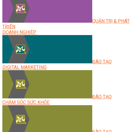
QUẢN TRỊ & PHÁT
TRIỂN
DOANH NGHIỆP
ĐÀO TẠO
DIGITAL MARKETING
ĐÀO TẠO
CHĂM SÓC SỨC KHỎE
ĐÀO TẠO