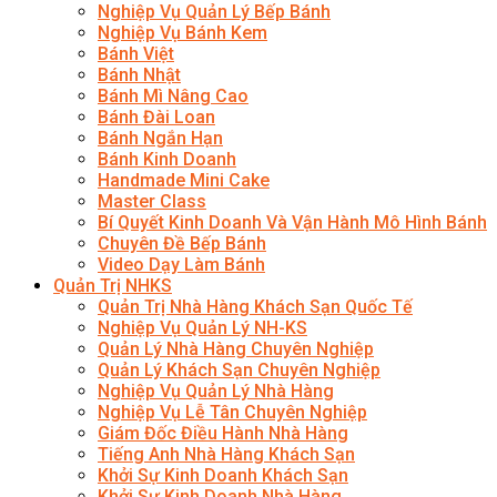
Nghiệp Vụ Quản Lý Bếp Bánh
Nghiệp Vụ Bánh Kem
Bánh Việt
Bánh Nhật
Bánh Mì Nâng Cao
Bánh Đài Loan
Bánh Ngắn Hạn
Bánh Kinh Doanh
Handmade Mini Cake
Master Class
Bí Quyết Kinh Doanh Và Vận Hành Mô Hình Bánh
Chuyên Đề Bếp Bánh
Video Dạy Làm Bánh
Quản Trị NHKS
Quản Trị Nhà Hàng Khách Sạn Quốc Tế
Nghiệp Vụ Quản Lý NH-KS
Quản Lý Nhà Hàng Chuyên Nghiệp
Quản Lý Khách Sạn Chuyên Nghiệp
Nghiệp Vụ Quản Lý Nhà Hàng
Nghiệp Vụ Lễ Tân Chuyên Nghiệp
Giám Đốc Điều Hành Nhà Hàng
Tiếng Anh Nhà Hàng Khách Sạn
Khởi Sự Kinh Doanh Khách Sạn
Khởi Sự Kinh Doanh Nhà Hàng