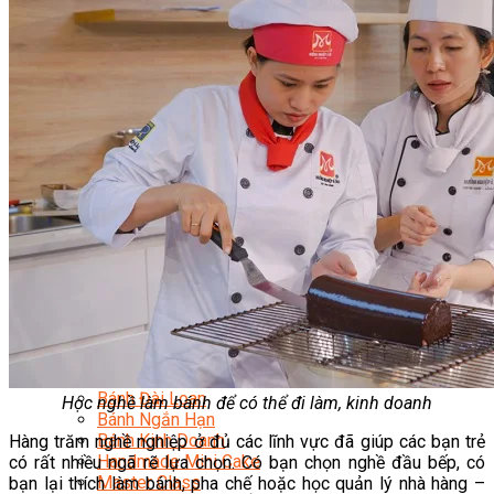
Chuyên Gia Cà Phê
Cà Phê Pha Máy
Khởi Sự Kinh Doanh Cafe – Chuỗi Cafe
Bí Quyết Khởi Nghiệp Mô Hình Đồ Uống
Kinh Doanh Mô Hình Đồ Uống Thịnh Hành
Kinh Doanh Chuỗi Và Nhượng Quyền
Tiếng Anh Chuyên Ngành Pha Chế
Học Làm Kem
Học Pha Chế Trà Sữa
Chuyên Đề Pha Chế
Video Dạy Pha Chế
Làm Bánh
Nghiệp Vụ Bếp Trưởng Bếp Bánh
Nghiệp Vụ Bếp Bánh Quốc Tế
Nghiệp Vụ Quản Lý Bếp Bánh
Nghiệp Vụ Bánh Kem
Bánh Việt
Bánh Nhật
Bánh Mì Nâng Cao
Bánh Đài Loan
Học nghề làm bánh để có thể đi làm, kinh doanh
Bánh Ngắn Hạn
Bánh Kinh Doanh
Hàng trăm nghề nghiệp ở đủ các lĩnh vực đã giúp các bạn trẻ
Handmade Mini Cake
có rất nhiều ngã rẽ lựa chọn. Có bạn chọn nghề đầu bếp, có
Master Class
bạn lại thích làm bánh, pha chế hoặc học quản lý nhà hàng –