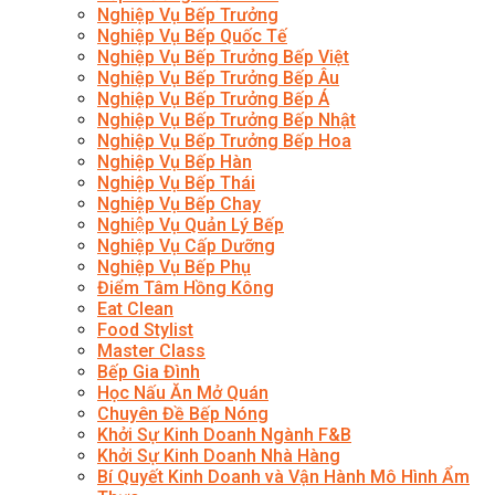
Nghiệp Vụ Bếp Trưởng
Nghiệp Vụ Bếp Quốc Tế
Nghiệp Vụ Bếp Trưởng Bếp Việt
Nghiệp Vụ Bếp Trưởng Bếp Âu
Nghiệp Vụ Bếp Trưởng Bếp Á
Nghiệp Vụ Bếp Trưởng Bếp Nhật
Nghiệp Vụ Bếp Trưởng Bếp Hoa
Nghiệp Vụ Bếp Hàn
Nghiệp Vụ Bếp Thái
Nghiệp Vụ Bếp Chay
Nghiệp Vụ Quản Lý Bếp
Nghiệp Vụ Cấp Dưỡng
Nghiệp Vụ Bếp Phụ
Điểm Tâm Hồng Kông
Eat Clean
Food Stylist
Master Class
Bếp Gia Đình
Học Nấu Ăn Mở Quán
Chuyên Đề Bếp Nóng
Khởi Sự Kinh Doanh Ngành F&B
Khởi Sự Kinh Doanh Nhà Hàng
Bí Quyết Kinh Doanh và Vận Hành Mô Hình Ẩm