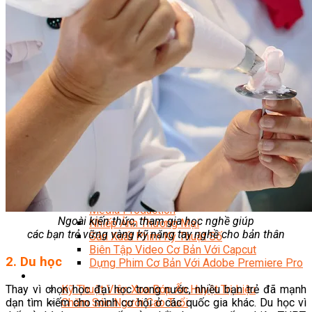
Facebook Marketing
Search Engine Optimization (SEO)
Quản Trị Fanpage
Facebook Ads
Google Ads
Content Marketing Đa Kênh
Digital Marketing Foundation
Bán Hàng Đa Kênh
Adobe Photoshop – Illustrator
Marketing Online Ngành F&B
Marketing Online Ngành Chăm Sóc Sắc Đẹp
Chuyên Đề Digital Marketing
Media Production
Chuyên Viên Tổ Chức Sự Kiện
Truyền Thông Đa Phương Tiện
Media Production
Ngoài kiến thức, tham gia học nghề giúp
Nhiếp Ảnh Thương Mại
các bạn trẻ vững vàng kỹ năng tay nghề cho bản thân
Sản Xuất Phim Kỹ Thuật Số
Biên Tập Video Cơ Bản Với Capcut
2. Du học
Dựng Phim Cơ Bản Với Adobe Premiere Pro
Sức Khỏe
Thay vì chọn học đại học trong nước, nhiều bạn trẻ đã mạnh
Kỹ Thuật Viên Xoa Bóp Ấn Huyệt Trị Liệu
dạn tìm kiếm cho mình cơ hội ở các quốc gia khác. Du học vì
Chăm Sóc Người Cao Tuổi