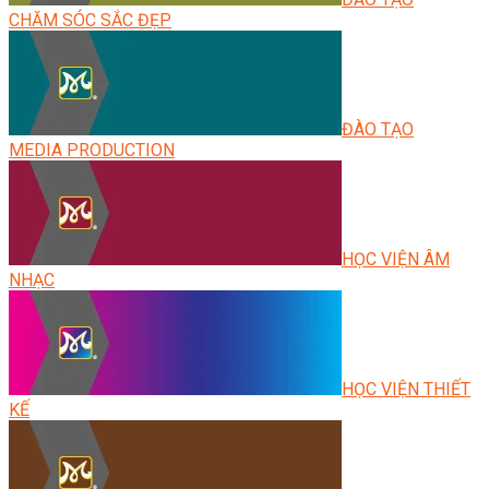
CHĂM SÓC SẮC ĐẸP
ĐÀO TẠO
MEDIA PRODUCTION
HỌC VIỆN ÂM
NHẠC
HỌC VIỆN THIẾT
KẾ