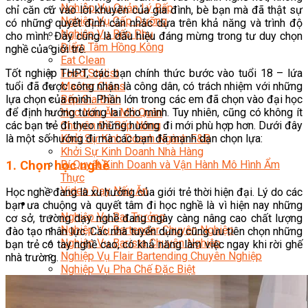
Nghiệp Vụ Quản Lý Bếp
chỉ căn cứ vào lời khuyên của gia đình, bè bạn mà đã thật sự
Nghiệp Vụ Cấp Dưỡng
có những quyết định cân nhắc dựa trên khả năng và trình độ
Nghiệp Vụ Bếp Phụ
cho mình. Đây cũng là dấu hiệu đáng mừng trong tư duy chọn
Điểm Tâm Hồng Kông
nghề của giới trẻ.
Eat Clean
Tốt nghiệp THPT, các bạn chính thức bước vào tuổi 18 – lứa
Food Stylist
tuổi đã được công nhận là công dân, có trách nhiệm với những
Master Class
lựa chọn của mình. Phần lớn trong các em đã chọn vào đại học
Bếp Gia Đình
để định hướng tương lai cho mình. Tuy nhiên, cũng có không ít
Học Nấu Ăn Mở Quán
các bạn trẻ đi theo những hướng đi mới phù hợp hơn. Dưới đây
Chuyên Đề Bếp Nóng
là một số hướng đi mà các bạn đã mạnh dạn chọn lựa:
Khởi Sự Kinh Doanh Ngành F&B
Khởi Sự Kinh Doanh Nhà Hàng
1. Chọn học nghề
Bí Quyết Kinh Doanh và Vận Hành Mô Hình Ẩm
Thực
Video Dạy Nấu Ăn
Học nghề đang là xu hướng của giới trẻ thời hiện đại. Lý do các
Pha Chế
bạn ưa chuộng và quyết tâm đi học nghề là vì hiện nay những
Nghiệp Vụ Bar Trưởng
cơ sở, trường dạy nghề đang ngày càng nâng cao chất lượng
Nghiệp Vụ Bartender Chuyên Nghiệp
đào tạo nhân lực. Các nhà tuyển dụng cũng ưu tiên chọn những
Nghiệp Vụ Barista Chuyên Nghiệp
bạn trẻ có tay nghề cao, có khả năng làm việc ngay khi rời ghế
Nghiệp Vụ Flair Bartending Chuyên Nghiệp
nhà trường.
Nghiệp Vụ Pha Chế Đặc Biệt
Nghiệp Vụ Pha Chế Tổng Hợp
Nghiệp Vụ Quản Lý Bar