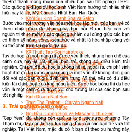
thế trở thành mong muốn của nhiều bạn sau tốt nghiệp THPT.
Sắc Đẹp
Các quốc gia được du học sinh Việt Nam hướng tới nhiều nhất
Kỹ Thuật Viên Spa
hiện nay là Úc, Mỹ, Canada, Nhật Bản, Hàn Quốc…
Quản Lý Spa
Khởi Sự Kinh Doanh Spa và Salon
Bước vào môi trường văn hóa mới, học tập mới, các bạn trẻ có
Kinh Doanh Chuỗi và Nhượng Quyền Spa, Salon
thêm nhiều điều để khám phá, học hỏi. Được tiếp cận với
Chăm Sóc Và Điều Trị Da
nguồn tri thức mới từ các quốc gia hiện đại cũng giúp các bạn
Chuyên Viên Trang Điểm
có thêm kỹ năng sống, kiến thức và nhất là hòa nhập cùng với
Trang Điểm Cô Dâu
xu thế phát triển tại quốc gia đó.
Phun Xăm Thẩm Mỹ
Kỹ Thuật Tạo Sợi Hairstroke
Tuy du học là một mảng rất được yêu thích, nhưng hạn chế của
Barber Chuyên Nghiệp
cánh cửa này là rất nhiều bạn trẻ không có điều kiện trải
Kỹ Thuật Chải Bới Tóc Chuyên Nghiệp
nghiệm. Chi phí để du học là không hề rẻ, ngoài ra, chi phí sinh
Quản Lý Hair Salon Chuyên Nghiệp
hoạt đắt đỏ tại nước ngoài cũng là một vấn đề không đơn giản
Nối Mi Chuyên Nghiệp
đối với các bạn ở gia đình tầm trung. Vì thế, nếu có đủ điều
Quản Lý Nail Salon Chuyên Nghiệp
kiện tài chính hoặc có khả năng kiếm được học bổng thì du học
Kỹ Thuật Nhuộm – Uốn – Duỗi
vẫn là một cánh cửa tuyệt vời cho tương lai của các bạn sau
Nail Salon Định Cư
tốt nghiệp.
Kinh Doanh Nail Box
Train The Trainer – Chuyên Ngành Nail
3. Trải nghiệm Gap Year
Chăm Sóc Mẹ Và Bé
Gội Đầu Dưỡng Sinh Và Massage Thư Giãn
“Gap Year” đã không còn quá xa lạ ở các nước phương Tây.
Marketing Online Ngành Chăm Sóc Sắc Đẹp
Thậm chí, đây còn là trào lưu hàng đầu của các bạn trẻ vừa tốt
Chuyên Đề Chăm Sóc Sắc Đẹp
nghiệp. Tại Việt Nam, mặc dù có ít bạn đi theo xu hướng này,
Âm Nhạc