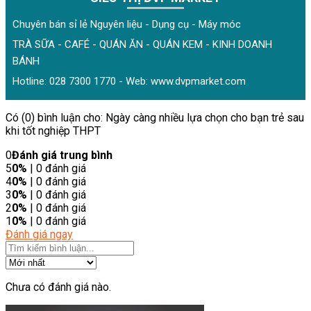
Chuyên bán sỉ lẻ Nguyên liệu - Dụng cụ - Máy móc
TRÀ SỮA - CAFÉ - QUÁN ĂN - QUÁN KEM - KINH DOANH
BÁNH
Hotline: 028 7300 1770 - Web:
www.dvpmarket.com
Có (0) bình luận cho: Ngày càng nhiều lựa chọn cho bạn trẻ sau
khi tốt nghiệp THPT
0
Đánh giá trung bình
5
0%
| 0 đánh giá
4
0%
| 0 đánh giá
3
0%
| 0 đánh giá
2
0%
| 0 đánh giá
1
0%
| 0 đánh giá
Đánh giá ngay
Chưa có đánh giá nào.