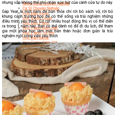
nhưng vẫn không thể phủ nhận sức hút của cánh cửa tự do này.
Nhạc Công Chuyên Nghiệp
Ca Sĩ Chuyên Nghiệp
Gap Year là một năm để bạn thỏa chí rời bỏ sách vở, rời bỏ
Học Đàn Violin
khung cảnh trường học để có thể sống và trải nghiệm những
Học Violin Cover
điều mình yêu thích. Có rất nhiều hoạt động thú vị có thể diễn
Học Đàn Piano
ra trong 1 năm này. Bạn có thể dành nó để đi du lịch, để tham
Học Piano Đệm Hát
gia một khóa học làm mới bản thân hoặc đơn giản là trải
Học Piano Trẻ Em
nghiệm một công việc yêu thích.
Học Đàn Guitar
Học Guitar Đệm Hát
Học Electric Guitar (Guitar Điện)
Học Electric Guitar Cover
Học Keyboard
Học Đánh Trống Jazz
Học Thanh Nhạc
Học Thanh Nhạc Trẻ Em
Học Hát Hay Như Thần Tượng
Học K-POP Dance
Học Nhảy Hiện Đại
Chuyên Đề Tiktok Dance
Kỹ Thuật – Công Nghệ
Kỹ Thuật Viên Điện – Nước – Điện Lạnh Dân Dụng
Kỹ Thuật Viên Điện Lạnh Ô Tô
Kỹ Thuật Viên Điện – Điện Tử Ô Tô Cơ Bản