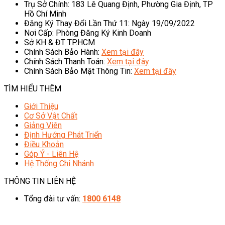
Trụ Sở Chính: 183 Lê Quang Định, Phường Gia Định, TP
Hồ Chí Minh
Đăng Ký Thay Đổi Lần Thứ 11: Ngày 19/09/2022
Nơi Cấp: Phòng Đăng Ký Kinh Doanh
Sở KH & ĐT TP.HCM
Chính Sách Bảo Hành:
Xem tại đây
Chính Sách Thanh Toán:
Xem tại đây
Chính Sách Bảo Mật Thông Tin:
Xem tại đây
TÌM HIỂU THÊM
Giới Thiệu
Cơ Sở Vật Chất
Giảng Viên
Định Hướng Phát Triển
Điều Khoản
Góp Ý - Liên Hệ
Hệ Thống Chi Nhánh
THÔNG TIN LIÊN HỆ
Tổng đài tư vấn:
1800 6148
08h00 - 20h00 (Miễn phí cước gọi)