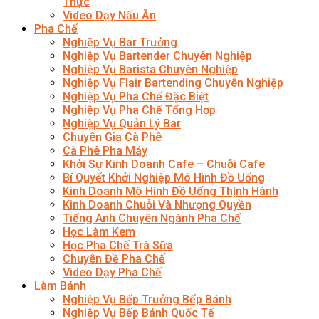
Thực
Video Dạy Nấu Ăn
Pha Chế
Nghiệp Vụ Bar Trưởng
Nghiệp Vụ Bartender Chuyên Nghiệp
Nghiệp Vụ Barista Chuyên Nghiệp
Nghiệp Vụ Flair Bartending Chuyên Nghiệp
Nghiệp Vụ Pha Chế Đặc Biệt
Nghiệp Vụ Pha Chế Tổng Hợp
Nghiệp Vụ Quản Lý Bar
Chuyên Gia Cà Phê
Cà Phê Pha Máy
Khởi Sự Kinh Doanh Cafe – Chuỗi Cafe
Bí Quyết Khởi Nghiệp Mô Hình Đồ Uống
Kinh Doanh Mô Hình Đồ Uống Thịnh Hành
Kinh Doanh Chuỗi Và Nhượng Quyền
Tiếng Anh Chuyên Ngành Pha Chế
Học Làm Kem
Học Pha Chế Trà Sữa
Chuyên Đề Pha Chế
Video Dạy Pha Chế
Làm Bánh
Nghiệp Vụ Bếp Trưởng Bếp Bánh
Nghiệp Vụ Bếp Bánh Quốc Tế