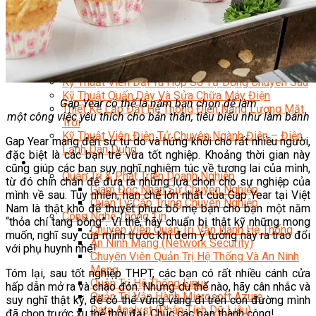
Kỹ Thuật Viên Điện Lạnh Dân Dụng
Kỹ Thuật Viên Điện Dân Dụng
Kỹ Thuật Viên Điện Công Nghiệp
Nghiệp Vụ Tư Vấn & Giám Sát MEP
Sửa Chữa Điện Lạnh Dân Dụng
Chuyên Viên Chẩn Đoán ECU
Kỹ Thuật Viên Đại Tu Hộp Số Tự Động Chuyên Sâu
Kỹ Thuật Quấn Dây Và Sửa Chữa Máy Điện
Gap Year có thể là năm bạn chọn để làm
Thiết Kế Lắp Đặt Hệ Thống Điện Năng Lượng Mặt
một công việc yêu thích cho bản thân, tiêu biểu như làm bánh
Trời
Kỹ Thuật Viên Điện Tử Chuyên Ngành Điện – Điện
Gap Year mang đến sự tự do và hứng khởi cho rất nhiều người,
Lạnh Dân Dụng
đặc biệt là các bạn trẻ vừa tốt nghiệp. Khoảng thời gian này
Ngành Khác
cũng giúp các bạn suy nghĩ nghiêm túc về tương lai của mình,
Quản Trị & Phát Triển Doanh Nghiệp
từ đó chín chắn để đưa ra những lựa chọn cho sự nghiệp của
Giám Đốc Nhân Sự Chuyên Nghiệp
mình về sau. Tuy nhiên, hạn chế lớn nhất của Gap Year tại Việt
Quản Lý Cấp Trung Chuyên Nghiệp
Nam là thật khó để thuyết phục bố mẹ bạn cho bạn một năm
Công Nghệ Thông Tin
“thỏa chí tang bồng”. Vì thế, hãy chuẩn bị thật kỹ những mong
Chuyên Viên Quản Trị Vận Hành Hệ Thống
muốn, nghĩ suy của mình trước khi đem ý tưởng này ra trao đổi
An Ninh Mạng (Network Security)
với phụ huynh nhé!
Chuyên Viên Quản Trị Hệ Thống Và An Ninh
Mạng
Tóm lại, sau tốt nghiệp THPT, các bạn có rất nhiều cánh cửa
Quản Trị Hệ Thống Linux
hấp dẫn mở ra và chào đón. Nhưng dù thế nào, hãy cân nhắc và
Quản Trị Vận Hành Microsoft Azure
suy nghĩ thật kỹ, để có thể vững vàng đi trên con đường mình
Data Analyst (Phân Tích Dữ Liệu)
đã chọn trước xu thế thời đại. Chúc các bạn thành công!