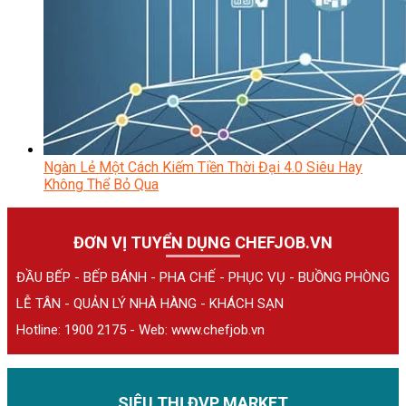
Ngàn Lẻ Một Cách Kiếm Tiền Thời Đại 4.0 Siêu Hay
Không Thể Bỏ Qua
ĐƠN VỊ TUYỂN DỤNG CHEFJOB.VN
ĐẦU BẾP - BẾP BÁNH - PHA CHẾ - PHỤC VỤ - BUỒNG PHÒNG
LỄ TÂN - QUẢN LÝ NHÀ HÀNG - KHÁCH SẠN
Hotline: 1900 2175 - Web:
www.chefjob.vn
SIÊU THỊ ĐVP MARKET