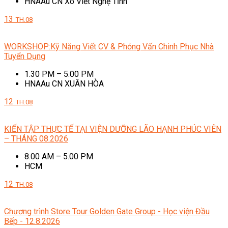
HNAAu CN Xô Viết Nghệ Tĩnh
13
TH.08
WORKSHOP:Kỹ Năng Viết CV & Phỏng Vấn Chinh Phục Nhà
Tuyển Dụng
1.30 PM – 5.00 PM
HNAAu CN XUÂN HÒA
12
TH.08
KIẾN TẬP THỰC TẾ TẠI VIỆN DƯỠNG LÃO HẠNH PHÚC VIÊN
– THÁNG 08.2026
8.00 AM – 5.00 PM
HCM
12
TH.08
Chương trình Store Tour Golden Gate Group - Học viện Đầu
Bếp - 12.8.2026