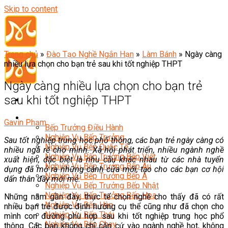
Skip to content
Trang chủ
»
Đào Tạo Nghề Ngắn Hạn
»
Làm Bánh
»
Ngày càng
nhiều lựa chọn cho bạn trẻ sau khi tốt nghiệp THPT
Ngày càng nhiều lựa chọn cho bạn trẻ
sau khi tốt nghiệp THPT
Đầu Bếp
Gavin Phạm
Bếp Trưởng Điều Hành
Nghiệp Vụ Bếp Trưởng
Sau tốt nghiệp trung học phổ thông, các bạn trẻ ngày càng có
Nghiệp Vụ Bếp Quốc Tế
nhiều ngã rẽ cho mình. Xã hội phát triển, nhiều ngành nghề
Nghiệp Vụ Bếp Trưởng Bếp Việt
xuất hiện, đặc biệt là nhu cầu khác nhau từ các nhà tuyển
Nghiệp Vụ Bếp Trưởng Bếp Âu
dụng đã mở ra những cánh cửa mới, tạo cho các bạn cơ hội
Nghiệp Vụ Bếp Trưởng Bếp Á
dấn thân đầy mới mẻ.
Nghiệp Vụ Bếp Trưởng Bếp Nhật
Nghiệp Vụ Bếp Trưởng Bếp Hoa
Những năm gần đây, thực tế chọn nghề cho thấy đã có rất
Nghiệp Vụ Bếp Hàn
nhiều bạn trẻ được định hướng cụ thể cũng như đã chọn cho
Nghiệp Vụ Bếp Thái
mình con đường phù hợp sau khi tốt nghiệp trung học phổ
Nghiệp Vụ Bếp Chay
thông. Các bạn không chỉ căn cứ vào ngành nghề hot, không