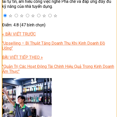
lai tự tin, am hiểu công việc nghề Pha chế và đáp ứng đầy đủ
kỹ năng của nhà tuyển dụng.
☆
☆
☆
☆
☆
Điểm: 4.8 (47 bình chọn)
« BÀI VIẾT TRƯỚC
"Upselling – Bí Thuật Tăng Doanh Thu Khi Kinh Doanh Đồ
Uống"
BÀI VIẾT TIẾP THEO »
"Quản Trị Các Hoạt Động Tài Chính Hiệu Quả Trong Kinh Doanh
Ẩm Thực"