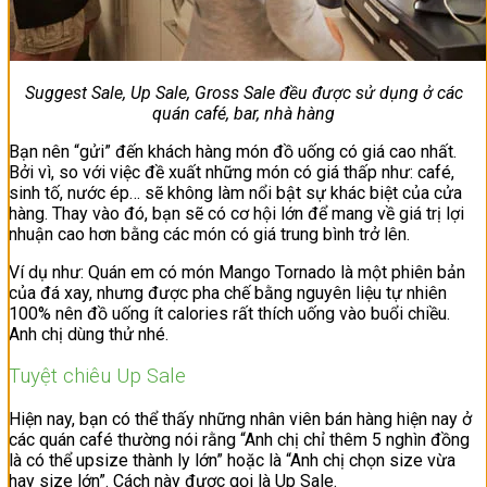
Suggest Sale, Up Sale, Gross Sale đều được sử dụng ở các
quán café, bar, nhà hàng
Bạn nên “gửi” đến khách hàng món đồ uống có giá cao nhất.
Bởi vì, so với việc đề xuất những món có giá thấp như: café,
sinh tố, nước ép… sẽ không làm nổi bật sự khác biệt của cửa
hàng. Thay vào đó, bạn sẽ có cơ hội lớn để mang về giá trị lợi
nhuận cao hơn bằng các món có giá trung bình trở lên.
Ví dụ như: Quán em có món Mango Tornado là một phiên bản
của đá xay, nhưng được pha chế bằng nguyên liệu tự nhiên
100% nên đồ uống ít calories rất thích uống vào buổi chiều.
Anh chị dùng thử nhé.
Tuyệt chiêu Up Sale
Hiện nay, bạn có thể thấy những nhân viên bán hàng hiện nay ở
các quán café thường nói rằng “Anh chị chỉ thêm 5 nghìn đồng
là có thể upsize thành ly lớn” hoặc là “Anh chị chọn size vừa
hay size lớn”. Cách này được gọi là Up Sale.