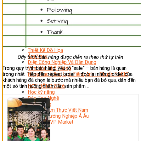
Quản Lý Kinh Doanh Nhà Hàng Và Dịch Vụ Ăn Uống
Hướng Dẫn Du Lịch
Quản Trị Lữ Hành
Marketing
Tạo Mẫu Và Chăm Sóc Sắc Đẹp
Truyền Thông Đa Phương Tiện
Công Nghệ Thông Tin
An Ninh Mạng
Thiết Kế Đồ Họa
Âm Nhạc
Quy trình bán hàng được diễn ra theo thứ tự trên
Điện Công Nghiệp Và Dân Dụng
Trong quy trình bán hàng, yếu tố “sale” – bán hàng là quan
Văn Hóa Phổ Thông
trọng nhất. Tiếp đến, repeat order – đọc lại những order của
Nâng Cao Năng Lực Tiếng Anh – Chuẩn TOEIC
khách hàng đã chọn là bước mà nhiều bạn đã bỏ qua, dẫn đến
Tin Tức
một số tình huống nhầm lẫn sản phẩm…
HỌC BỔNG 2026
Học kỹ năng
Đào Tạo Nghề
Hoạt Động
Văn Hóa Ẩm Thực Việt Nam
Sự Kiện Hướng Nghiệp Á Âu
Siêu Thị ĐVP Market