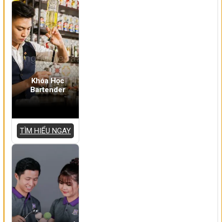
Khóa Học
Bartender
TÌM HIỂU NGAY