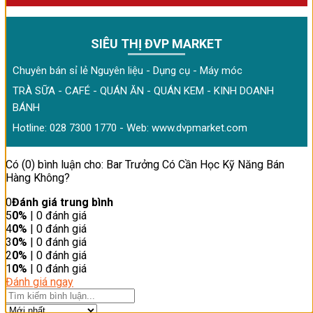
SIÊU THỊ ĐVP MARKET
Chuyên bán sỉ lẻ Nguyên liệu - Dụng cụ - Máy móc
TRÀ SỮA - CAFÉ - QUÁN ĂN - QUÁN KEM - KINH DOANH
BÁNH
Hotline: 028 7300 1770 - Web:
www.dvpmarket.com
Có (0) bình luận cho: Bar Trưởng Có Cần Học Kỹ Năng Bán
Hàng Không?
0
Đánh giá trung bình
5
0%
| 0 đánh giá
4
0%
| 0 đánh giá
3
0%
| 0 đánh giá
2
0%
| 0 đánh giá
1
0%
| 0 đánh giá
Đánh giá ngay