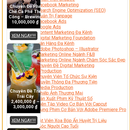
Facebook Marketing
Chuyên Đề Pha
Search Engine Optimization (SEO)
Chế Cà Phê Thủ
Quản Trị Fanpage
Công – Brewing
Facebook Ads
10,000,000
₫
Google Ads
Content Marketing Đa Kênh
XEM NGAY!!!
Digital Marketing Foundation
Bán Hàng Đa Kênh
Adobe Photoshop – Illustrator
Marketing Online Ngành F&B
Marketing Online Ngành Chăm Sóc Sắc Đẹp
Chuyên Đề Digital Marketing
Media Production
Chuyên Viên Tổ Chức Sự Kiện
Truyền Thông Đa Phương Tiện
Media Production
Chuyên Đề Trà
Nhiếp Ảnh Thương Mại
Trái Cây
Sản Xuất Phim Kỹ Thuật Số
2,400,000
₫
–
Biên Tập Video Cơ Bản Với Capcut
3,000,000
₫
Dựng Phim Cơ Bản Với Adobe Premiere Pro
Sức Khỏe
XEM NGAY!!!
Kỹ Thuật Viên Xoa Bóp Ấn Huyệt Trị Liệu
Chăm Sóc Người Cao Tuổi