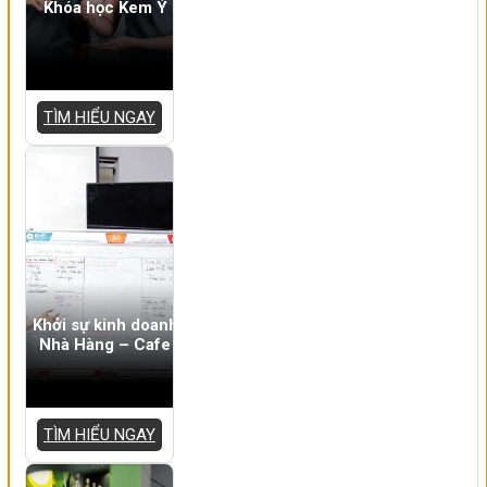
Khóa học Kem Ý
TÌM HIỂU NGAY
Khởi sự kinh doanh
Nhà Hàng – Cafe
TÌM HIỂU NGAY