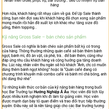
Nhân viên order, phục vụ, bar trưởng… đều có nhiệm vụ bán
hàng
Hơn nữa, khách hàng rất nhạy cảm về giá. Để Up Sale thành
công, bạn nên đợi sau khi khách hàng đã chọn xong sản phẩm
mong muốn rồi hẳn đề xuất lợi ích khác như: tăng size đồ
uống, thêm topping…
Kỹ năng Gross Sale – bán chéo sản phẩm
Gross Sale có nghĩa là bán chéo sản phẩm bất kỳ có trong
cửa hàng. Thông thường những quán café sẽ bán thêm bánh
ngọt, bánh mì, đồ ăn vặt, cà phê, trà… để bán thêm, cũng như
đáp ứng nhu cầu khách hàng và cộng hưởng gia tăng doanh
thu. Lúc này, nhân viên thu ngân sẽ hỏi khách “Anh, chị có muốn
dùng thêm bánh ngọt không” hoặc là “Quán café đang có
chương trình khuyến mãi combo café và bánh mì chà bông, anh
chỉ dùng thử nhé”.
Từ những kiến thức cơ bản của kỹ năng bán hàng trong buổi
học Bar Trưởng tại
Hướng Nghiệp Á Âu
. Học viên đã tích lũy
được nhiều kinh nghiệm khi đi làm từ giảng viên. Học viên
được mạnh dạn bày tỏ quan điểm và trao đổi trực tiếp thường
xuyên. Điều này sẽ là nền tảng giúp cho các Bar trưởng tương