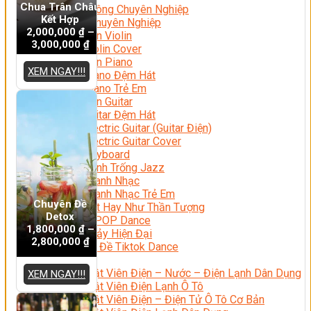
Chua Trân Châu
Nhạc Công Chuyên Nghiệp
Kết Hợp
Ca Sĩ Chuyên Nghiệp
2,000,000
₫
–
Học Đàn Violin
3,000,000
₫
Học Violin Cover
Học Đàn Piano
XEM NGAY!!!
Học Piano Đệm Hát
Học Piano Trẻ Em
Học Đàn Guitar
Học Guitar Đệm Hát
Học Electric Guitar (Guitar Điện)
Học Electric Guitar Cover
Học Keyboard
Học Đánh Trống Jazz
Học Thanh Nhạc
Học Thanh Nhạc Trẻ Em
Chuyên Đề
Học Hát Hay Như Thần Tượng
Detox
Học K-POP Dance
1,800,000
₫
–
Học Nhảy Hiện Đại
2,800,000
₫
Chuyên Đề Tiktok Dance
Kỹ Thuật – Công Nghệ
Kỹ Thuật Viên Điện – Nước – Điện Lạnh Dân Dụng
XEM NGAY!!!
Kỹ Thuật Viên Điện Lạnh Ô Tô
Kỹ Thuật Viên Điện – Điện Tử Ô Tô Cơ Bản