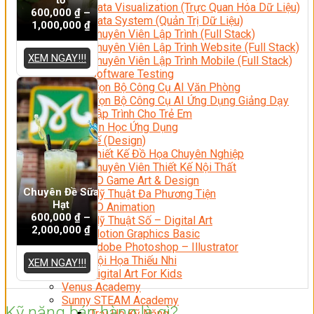
Data Visualization (Trực Quan Hóa Dữ Liệu)
600,000
₫
–
Data System (Quản Trị Dữ Liệu)
1,000,000
₫
Chuyên Viên Lập Trình (Full Stack)
Chuyên Viên Lập Trình Website (Full Stack)
XEM NGAY!!!
Chuyên Viên Lập Trình Mobile (Full Stack)
Software Testing
Trọn Bộ Công Cụ AI Văn Phòng
Trọn Bộ Công Cụ AI Ứng Dụng Giảng Dạy
Lập Trình Cho Trẻ Em
Tin Học Ứng Dụng
Thiết Kế (Design)
Thiết Kế Đồ Họa Chuyên Nghiệp
Chuyên Viên Thiết Kế Nội Thất
3D Game Art & Design
Chuyên Đề Sữa
Mỹ Thuật Đa Phương Tiện
Hạt
3D Animation
600,000
₫
–
Mỹ Thuật Số – Digital Art
2,000,000
₫
Motion Graphics Basic
Adobe Photoshop – Illustrator
Hội Họa Thiếu Nhi
XEM NGAY!!!
Digital Art For Kids
Venus Academy
Sunny STEAM Academy
Kỹ năng bán hàng là gì?
Trại Hè Kỹ Năng