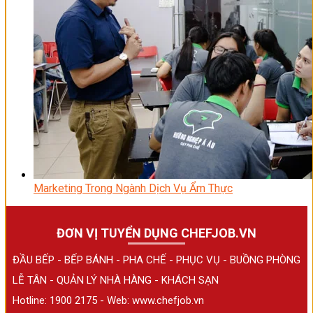
Marketing Trong Ngành Dịch Vụ Ẩm Thực
ĐƠN VỊ TUYỂN DỤNG CHEFJOB.VN
ĐẦU BẾP - BẾP BÁNH - PHA CHẾ - PHỤC VỤ - BUỒNG PHÒNG
LỄ TÂN - QUẢN LÝ NHÀ HÀNG - KHÁCH SẠN
Hotline: 1900 2175 - Web:
www.chefjob.vn