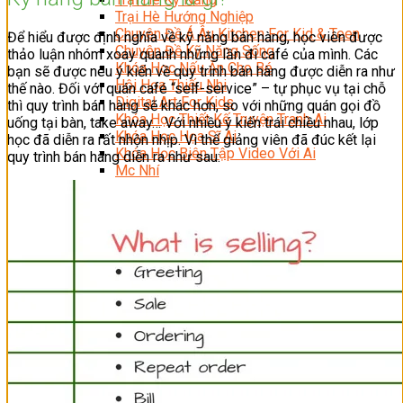
Trại Hè Hướng Nghiệp
Chuyên Đề Á Âu Kitchen For Kid & Teen
Để hiểu được định nghĩa về kỹ năng bán hàng, học viên được
Chuyên Đề Kỹ Năng Sống
thảo luận nhóm xoay quanh những lần đi café của mình. Các
Khóa Học Nấu Ăn Cho Bé
bạn sẽ được nêu ý kiến về quy trình bán hàng được diễn ra như
Hội Họa Thiếu Nhi
thế nào. Đối với quán café “self-service” – tự phục vụ tại chỗ
Digital Art For Kids
thì quy trình bán hàng sẽ khác hơn, so với những quán gọi đồ
Khóa Học Thiết Kế Truyện Tranh Ai
uống tại bàn, take away… Với nhiều ý kiến trái chiều nhau, lớp
Khóa Học Họa Sĩ Ai
học đã diễn ra rất nhộn nhịp. Vì thế giảng viên đã đúc kết lại
Khóa Học Biên Tập Video Với Ai
quy trình bán hàng diễn ra như sau:
Mc Nhí
Kỳ Thủ Cờ Vua
Lập Trình Cho Trẻ Em
Robotic trẻ em
Piano Trẻ Em
Thanh Nhạc Trẻ Em
Sơ Cấp Cứu Cho Trẻ Em
Toán Tư Duy
Bếp Gia Đình
Trung Cấp CET
Kỹ Thuật Chế Biến Món Ăn
Kỹ Thuật Làm Bánh
Kỹ Thuật Pha Chế Đồ Uống
Quản Trị Khách Sạn