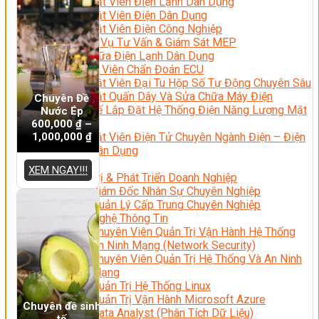
Kỹ Thuật Viên Điện Lạnh Dân Dụng
Kỹ Thuật Viên Điện Dân Dụng
Kỹ Thuật Viên Điện Công Nghiệp
Nghiệp Vụ Tư Vấn & Giám Sát MEP
Sửa Chữa Điện Lạnh Dân Dụng
Chuyên Viên Chẩn Đoán ECU
Kỹ Thuật Viên Đại Tu Hộp Số Tự Động Chuyên Sâu
Kỹ Thuật Quấn Dây Và Sửa Chữa Máy Điện
Chuyên Đề
Thiết Kế Lắp Đặt Hệ Thống Điện Năng Lượng Mặt
Nước Ép
Trời
600,000
₫
–
1,000,000
₫
Kỹ Thuật Viên Điện Tử Chuyên Ngành Điện – Điện
Lạnh Dân Dụng
Ngành Khác
XEM NGAY!!!
Quản Trị & Phát Triển Doanh Nghiệp
Giám Đốc Nhân Sự Chuyên Nghiệp
Quản Lý Cấp Trung Chuyên Nghiệp
Công Nghệ Thông Tin
Chuyên Viên Quản Trị Vận Hành Hệ Thống
An Ninh Mạng (Network Security)
Chuyên Viên Quản Trị Hệ Thống Và An Ninh
Mạng
Quản Trị Hệ Thống Linux
Quản Trị Vận Hành Microsoft Azure
Chuyên đề sinh
Data Analyst (Phân Tích Dữ Liệu)
tố