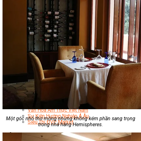
Quản Lý Kinh Doanh Nhà Hàng Và Dịch Vụ Ăn Uống
Hướng Dẫn Du Lịch
Quản Trị Lữ Hành
Marketing
Tạo Mẫu Và Chăm Sóc Sắc Đẹp
Truyền Thông Đa Phương Tiện
Công Nghệ Thông Tin
An Ninh Mạng
Thiết Kế Đồ Họa
Âm Nhạc
Điện Công Nghiệp Và Dân Dụng
Văn Hóa Phổ Thông
Nâng Cao Năng Lực Tiếng Anh – Chuẩn TOEIC
Tin Tức
HỌC BỔNG 2026
Học kỹ năng
Đào Tạo Nghề
Hoạt Động
Văn Hóa Ẩm Thực Việt Nam
Sự Kiện Hướng Nghiệp Á Âu
Một góc nhỏ thơ mộng nhưng không kém phần sang trọng
Siêu Thị ĐVP Market
trong nhà hàng Hemispheres.