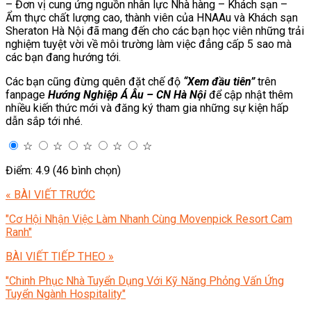
– Đơn vị cung ứng nguồn nhân lực Nhà hàng – Khách sạn –
Ẩm thực chất lượng cao, thành viên của HNAAu và Khách sạn
Sheraton Hà Nội đã mang đến cho các bạn học viên những trải
nghiệm tuyệt vời về môi trường làm việc đẳng cấp 5 sao mà
các bạn đang hướng tới.
Các bạn cũng đừng quên đặt chế độ
“Xem đầu tiên”
trên
fanpage
Hướng Nghiệp Á Âu – CN Hà Nội
để cập nhật thêm
nhiều kiến thức mới và đăng ký tham gia những sự kiện hấp
dẫn sắp tới nhé.
☆
☆
☆
☆
☆
Điểm: 4.9 (46 bình chọn)
« BÀI VIẾT TRƯỚC
"Cơ Hội Nhận Việc Làm Nhanh Cùng Movenpick Resort Cam
Ranh"
BÀI VIẾT TIẾP THEO »
"Chinh Phục Nhà Tuyển Dụng Với Kỹ Năng Phỏng Vấn Ứng
Tuyển Ngành Hospitality"