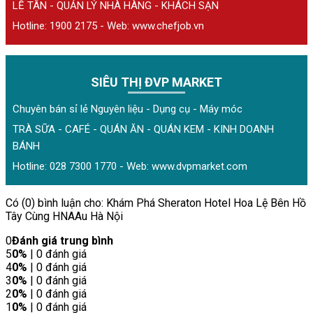
LỄ TÂN - QUẢN LÝ NHÀ HÀNG - KHÁCH SẠN
Hotline: 1900 2175 - Web:
www.chefjob.vn
SIÊU THỊ ĐVP MARKET
Chuyên bán sỉ lẻ Nguyên liệu - Dụng cụ - Máy móc
TRÀ SỮA - CAFÉ - QUÁN ĂN - QUÁN KEM - KINH DOANH
BÁNH
Hotline: 028 7300 1770 - Web:
www.dvpmarket.com
Có (0) bình luận cho: Khám Phá Sheraton Hotel Hoa Lệ Bên Hồ
Tây Cùng HNAAu Hà Nội
0
Đánh giá trung bình
5
0%
| 0 đánh giá
4
0%
| 0 đánh giá
3
0%
| 0 đánh giá
2
0%
| 0 đánh giá
1
0%
| 0 đánh giá