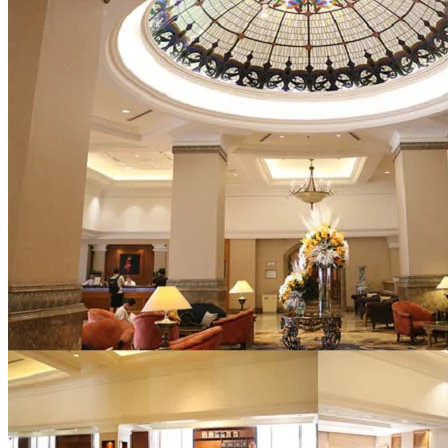
Nhạc Công Chuyên Nghiệp
Ca Sĩ Chuyên Nghiệp
Học Đàn Violin
Học Violin Cover
Học Đàn Piano
Học Piano Đệm Hát
Học Piano Trẻ Em
Học Đàn Guitar
Học Guitar Đệm Hát
Học Electric Guitar (Guitar Điện)
Học Electric Guitar Cover
Học Keyboard
Học Đánh Trống Jazz
Học Thanh Nhạc
Học Thanh Nhạc Trẻ Em
Học Hát Hay Như Thần Tượng
Học K-POP Dance
Học Nhảy Hiện Đại
Chuyên Đề Tiktok Dance
Kỹ Thuật – Công Nghệ
Kỹ Thuật Viên Điện – Nước – Điện Lạnh Dân Dụng
Kỹ Thuật Viên Điện Lạnh Ô Tô
Kỹ Thuật Viên Điện – Điện Tử Ô Tô Cơ Bản