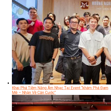
Khai Phá Tiềm Năng Âm Nhạc Tại Event “khám Phá Đam
Mê – Nhận Về Căn Cước”