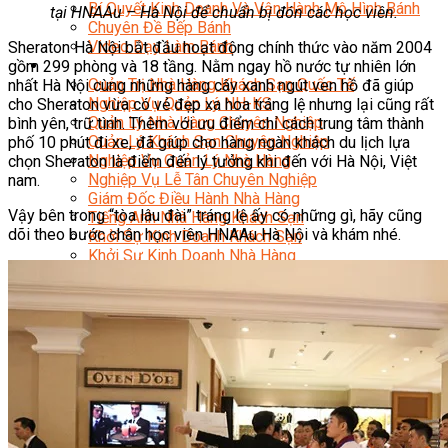
Bí Quyết Kinh Doanh Và Vận Hành Mô Hình Bánh
tại HNAAu – Hà Nội để chuẩn bị đón các học viên.
Chuyên Đề Bếp Bánh
Video Dạy Làm Bánh
Sheraton Hà Nội bắt đầu hoạt động chính thức vào năm 2004
Quản Trị NHKS
gồm 299 phòng và 18 tầng. Nằm ngay hồ nước tự nhiên lớn
Quản Trị Nhà Hàng Khách Sạn Quốc Tế
nhất Hà Nội cùng những hàng cây xanh ngút ven hồ đã giúp
Nghiệp Vụ Quản Lý NH-KS
cho Sheraton vừa có vẻ đẹp xa hoa tráng lệ nhưng lại cũng rất
Quản Lý Nhà Hàng Chuyên Nghiệp
bình yên, trữ tình. Thêm với ưu điểm chỉ cách trung tâm thành
Quản Lý Khách Sạn Chuyên Nghiệp
phố 10 phút đi xe, đã giúp cho hàng ngàn khách du lịch lựa
Nghiệp Vụ Quản Lý Nhà Hàng
chọn Sheraton là điểm đến lý tưởng khi đến với Hà Nội, Việt
Nghiệp Vụ Lễ Tân Chuyên Nghiệp
nam.
Giám Đốc Điều Hành Nhà Hàng
Vậy bên trong “tòa lâu đài” tráng lệ ấy có những gì, hãy cũng
Tiếng Anh Nhà Hàng Khách Sạn
dõi theo bước chân học viên HNAAu Hà Nội và khám nhé.
Khởi Sự Kinh Doanh Khách Sạn
Khởi Sự Kinh Doanh Nhà Hàng
Khởi Sự Kinh Doanh Khách Sạn Mini – Homestay –
AirBnB
Kiến Thức & Kỹ Năng Ngành NH – KS
Marketing
Digital Marketing
Giám Đốc Digital Marketing
Chuyên Viên Social Media
Tiktok Marketing – Tiktok Ads
Thương Mại Điện Tử – Kinh Doanh Thực
Chiến Trên Shopee