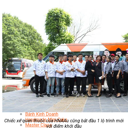
Chuyên Gia Cà Phê
Cà Phê Pha Máy
Loading...
Khởi Sự Kinh Doanh Cafe – Chuỗi Cafe
Bí Quyết Khởi Nghiệp Mô Hình Đồ Uống
Kinh Doanh Mô Hình Đồ Uống Thịnh Hành
Kinh Doanh Chuỗi Và Nhượng Quyền
Tiếng Anh Chuyên Ngành Pha Chế
Học Làm Kem
Học Pha Chế Trà Sữa
Chuyên Đề Pha Chế
Video Dạy Pha Chế
Làm Bánh
Nghiệp Vụ Bếp Trưởng Bếp Bánh
Nghiệp Vụ Bếp Bánh Quốc Tế
Nghiệp Vụ Quản Lý Bếp Bánh
Nghiệp Vụ Bánh Kem
Bánh Việt
Bánh Nhật
Bánh Mì Nâng Cao
Bánh Đài Loan
Bánh Ngắn Hạn
Bánh Kinh Doanh
Handmade Mini Cake
Chiếc xe quen thuộc của HNAAu cũng bắt đầu 1 lộ trình mới
Master Class
với điểm khởi đầu