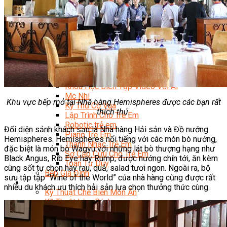
Trại Hè Hướng Nghiệp
Chuyên Đề Á Âu Kitchen For Kid & Teen
Chuyên Đề Kỹ Năng Sống
Khóa Học Nấu Ăn Cho Bé
Hội Họa Thiếu Nhi
Digital Art For Kids
Khóa Học Thiết Kế Truyện Tranh Ai
Khóa Học Họa Sĩ Ai
Khóa Học Biên Tập Video Với Ai
Mc Nhí
Khu vực bếp mở tại Nhà hàng Hemispheres được các bạn rất
Kỳ Thủ Cờ Vua
thích thú.
Lập Trình Cho Trẻ Em
Robotic trẻ em
Đối diện sảnh khách sạn là Nhà hàng Hải sản và Đồ nướng
Piano Trẻ Em
Hemispheres. Hemispheres nổi tiếng với các món bò nướng,
Thanh Nhạc Trẻ Em
đặc biệt là món bò Wagyu với những lát bò thượng hạng như
Sơ Cấp Cứu Cho Trẻ Em
Black Angus, Rib Eye hay Rump, được nướng chín tới, ăn kèm
Toán Tư Duy
cùng sốt tự chọn hay rau, quả, salad tươi ngon. Ngoài ra, bộ
Bếp Gia Đình
sưu tập tập “Wine of the World” của nhà hàng cũng được rất
Trung Cấp CET
nhiều du khách ưu thích hải sản lựa chọn thưởng thức cùng.
Kỹ Thuật Chế Biến Món Ăn
Kỹ Thuật Làm Bánh
Kỹ Thuật Pha Chế Đồ Uống
Quản Trị Khách Sạn