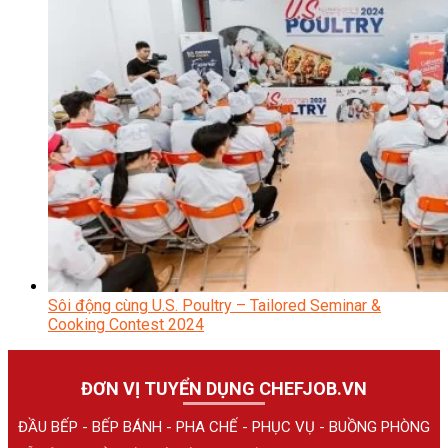
Sôi động cùng U.S. Poultry – Tailored Seminar &
Cooking Contest 2024
ĐƠN VỊ TUYỂN DỤNG CHEFJOB.VN
ĐẦU BẾP - BẾP BÁNH - PHA CHẾ - PHỤC VỤ - BUỒNG PHÒNG