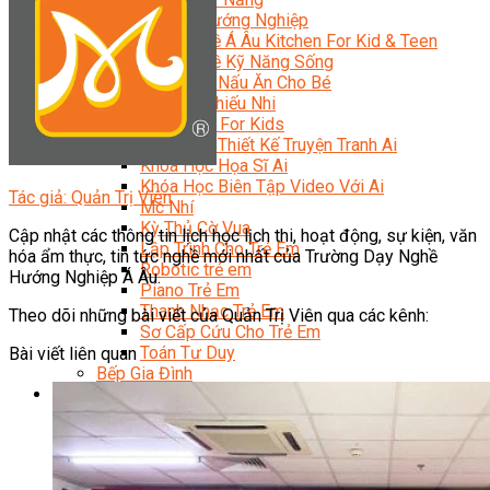
Trại Hè Hướng Nghiệp
Chuyên Đề Á Âu Kitchen For Kid & Teen
Chuyên Đề Kỹ Năng Sống
Khóa Học Nấu Ăn Cho Bé
Hội Họa Thiếu Nhi
Digital Art For Kids
Khóa Học Thiết Kế Truyện Tranh Ai
Khóa Học Họa Sĩ Ai
Khóa Học Biên Tập Video Với Ai
Tác giả: Quản Trị Viên
Mc Nhí
Kỳ Thủ Cờ Vua
Cập nhật các thông tin lịch học lịch thi, hoạt động, sự kiện, văn
Lập Trình Cho Trẻ Em
hóa ẩm thực, tin tức nghề mới nhất của Trường Dạy Nghề
Robotic trẻ em
Hướng Nghiệp Á Âu.
Piano Trẻ Em
Thanh Nhạc Trẻ Em
Theo dõi những bài viết của Quản Trị Viên qua các kênh:
Sơ Cấp Cứu Cho Trẻ Em
Toán Tư Duy
Bài viết liên quan
Bếp Gia Đình
Trung Cấp CET
Kỹ Thuật Chế Biến Món Ăn
Kỹ Thuật Làm Bánh
Kỹ Thuật Pha Chế Đồ Uống
Quản Trị Khách Sạn