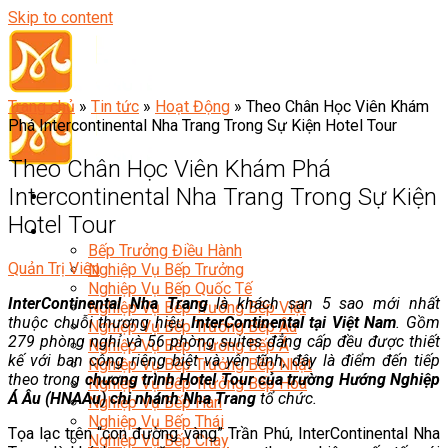
Skip to content
Trang chủ
»
Tin tức
»
Hoạt Động
»
Theo Chân Học Viên Khám
Phá Intercontinental Nha Trang Trong Sự Kiện Hotel Tour
Theo Chân Học Viên Khám Phá
Intercontinental Nha Trang Trong Sự Kiện
Hotel Tour
Đầu Bếp
Bếp Trưởng Điều Hành
Quản Trị Viên
Nghiệp Vụ Bếp Trưởng
Nghiệp Vụ Bếp Quốc Tế
InterContinental Nha Trang
là khách sạn 5 sao mới nhất
Nghiệp Vụ Bếp Trưởng Bếp Việt
thuộc chuỗi thương hiệu
InterContinental tại Việt Nam
. Gồm
Nghiệp Vụ Bếp Trưởng Bếp Âu
279 phòng nghỉ và 56 phòng suites đẳng cấp đều được thiết
Nghiệp Vụ Bếp Trưởng Bếp Á
kế với ban công riêng biệt và yên tĩnh, đây là điểm đến tiếp
Nghiệp Vụ Bếp Trưởng Bếp Nhật
theo trong
chương trình Hotel Tour của trường Hướng Nghiệp
Nghiệp Vụ Bếp Trưởng Bếp Hoa
Á Âu (HNAAu) chi nhánh Nha Trang
tổ chức.
Nghiệp Vụ Bếp Hàn
Nghiệp Vụ Bếp Thái
Tọa lạc trên “con đường vàng” Trần Phú, InterContinental Nha
Nghiệp Vụ Bếp Chay