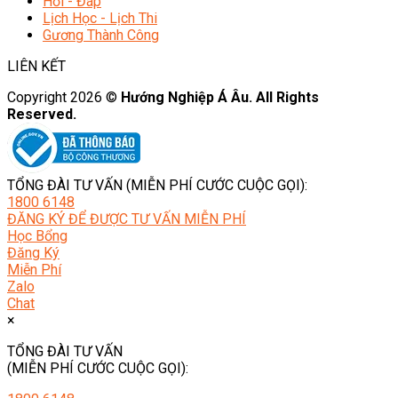
Hỏi - Đáp
Lịch Học - Lịch Thi
Gương Thành Công
LIÊN KẾT
Copyright 2026 ©
Hướng Nghiệp Á Âu. All Rights
Reserved.
TỔNG ĐÀI TƯ VẤN (MIỄN PHÍ CƯỚC CUỘC GỌI):
1800 6148
ĐĂNG KÝ ĐỂ ĐƯỢC TƯ VẤN MIỄN PHÍ
Học Bổng
Đăng Ký
Miễn Phí
Zalo
Chat
×
TỔNG ĐÀI TƯ VẤN
(MIỄN PHÍ CƯỚC CUỘC GỌI):