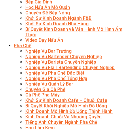
Bếp Gia Đình
Học Nấu Ăn Mở Quán
Chuyên Đề Bếp Nóng
Khởi Sự Kinh Doanh Ngành F&B
Khởi Sự Kinh Doanh Nhà Hàng
Bí Quyết Kinh Doanh và Vận Hành Mô Hình Ẩm
Thực
Video Dạy Nấu Ăn
Pha Chế
Nghiệp Vụ Bar Trưởng
Nghiệp Vụ Bartender Chuyên Nghiệp
Nghiệp Vụ Barista Chuyên Nghiệp
Nghiệp Vụ Flair Bartending Chuyên Nghiệp
Nghiệp Vụ Pha Chế Đặc Biệt
Nghiệp Vụ Pha Chế Tổng Hợp
Nghiệp Vụ Quản Lý Bar
Chuyên Gia Cà Phê
Cà Phê Pha Máy
Khởi Sự Kinh Doanh Cafe – Chuỗi Cafe
Bí Quyết Khởi Nghiệp Mô Hình Đồ Uống
Kinh Doanh Mô Hình Đồ Uống Thịnh Hành
Kinh Doanh Chuỗi Và Nhượng Quyền
Tiếng Anh Chuyên Ngành Pha Chế
Học Làm Kem