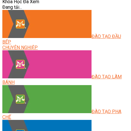
Khóa Học Đã Xem
Đang tải...
ĐÀO TẠO ĐẦU
BẾP
CHUYÊN NGHIỆP
ĐÀO TẠO LÀM
BÁNH
ĐÀO TẠO PHA
CHẾ