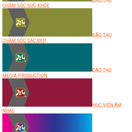
CHĂM SÓC SỨC KHỎE
ĐÀO TẠO
CHĂM SÓC SẮC ĐẸP
ĐÀO TẠO
MEDIA PRODUCTION
HỌC VIỆN ÂM
NHẠC