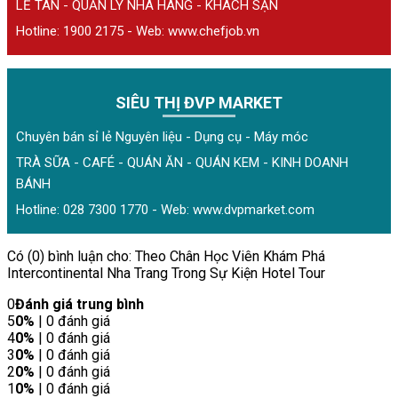
LỄ TÂN - QUẢN LÝ NHÀ HÀNG - KHÁCH SẠN
Hotline: 1900 2175 - Web:
www.chefjob.vn
SIÊU THỊ ĐVP MARKET
Chuyên bán sỉ lẻ Nguyên liệu - Dụng cụ - Máy móc
TRÀ SỮA - CAFÉ - QUÁN ĂN - QUÁN KEM - KINH DOANH
BÁNH
Hotline: 028 7300 1770 - Web:
www.dvpmarket.com
Có (0) bình luận cho: Theo Chân Học Viên Khám Phá
Intercontinental Nha Trang Trong Sự Kiện Hotel Tour
0
Đánh giá trung bình
5
0%
| 0 đánh giá
4
0%
| 0 đánh giá
3
0%
| 0 đánh giá
2
0%
| 0 đánh giá
1
0%
| 0 đánh giá