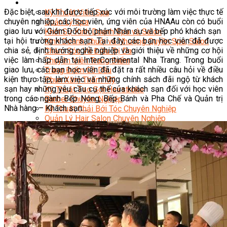
Sắc Đẹp
Đặc biệt, sau khi được tiếp xúc với môi trường làm việc thực tế
Kỹ Thuật Viên Spa
chuyên nghiệp, các học viên, ứng viên của HNAAu còn có buổi
Quản Lý Spa
giao lưu với Giám Đốc bộ phận Nhân sự và bếp phó khách sạn
Khởi Sự Kinh Doanh Spa và Salon
tại hội trường khách sạn. Tại đây, các bạn học viên đã được
Kinh Doanh Chuỗi và Nhượng Quyền Spa, Salon
chia sẻ, định hướng nghề nghiệp và giới thiệu về những cơ hội
Chăm Sóc Và Điều Trị Da
việc làm hấp dẫn tại InterContinental Nha Trang. Trong buổi
Chuyên Viên Trang Điểm
giao lưu, các bạn học viên đã đặt ra rất nhiều câu hỏi về điều
Trang Điểm Cô Dâu
kiện thực tập, làm việc và những chính sách đãi ngộ từ khách
Phun Xăm Thẩm Mỹ
sạn hay những yêu cầu cụ thể của khách sạn đối với học viên
Kỹ Thuật Tạo Sợi Hairstroke
trong các ngành Bếp Nóng, Bếp Bánh và Pha Chế và Quản trị
Barber Chuyên Nghiệp
Nhà hàng – Khách sạn…
Kỹ Thuật Chải Bới Tóc Chuyên Nghiệp
Quản Lý Hair Salon Chuyên Nghiệp
Nối Mi Chuyên Nghiệp
Quản Lý Nail Salon Chuyên Nghiệp
Kỹ Thuật Nhuộm – Uốn – Duỗi
Nail Salon Định Cư
Kinh Doanh Nail Box
Train The Trainer – Chuyên Ngành Nail
Chăm Sóc Mẹ Và Bé
Gội Đầu Dưỡng Sinh Và Massage Thư Giãn
Marketing Online Ngành Chăm Sóc Sắc Đẹp
Chuyên Đề Chăm Sóc Sắc Đẹp
Âm Nhạc