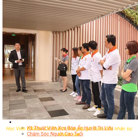
Facebook Marketing
Search Engine Optimization (SEO)
Quản Trị Fanpage
Facebook Ads
Google Ads
Content Marketing Đa Kênh
Digital Marketing Foundation
Bán Hàng Đa Kênh
Adobe Photoshop – Illustrator
Marketing Online Ngành F&B
Marketing Online Ngành Chăm Sóc Sắc Đẹp
Chuyên Đề Digital Marketing
Media Production
Chuyên Viên Tổ Chức Sự Kiện
Truyền Thông Đa Phương Tiện
Media Production
Nhiếp Ảnh Thương Mại
Sản Xuất Phim Kỹ Thuật Số
Biên Tập Video Cơ Bản Với Capcut
Dựng Phim Cơ Bản Với Adobe Premiere Pro
Sức Khỏe
Kỹ Thuật Viên Xoa Bóp Ấn Huyệt Trị Liệu
Học Viên HNAAu CN Khánh Hòa gặp gỡ Giám Đốc nhân sự
Chăm Sóc Người Cao Tuổi
khách sạn