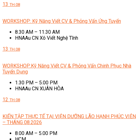
13
TH.08
WORKSHOP: Kỹ Năng Viết CV & Phỏng Vấn Ứng Tuyển
8.30 AM – 11.30 AM
HNAAu CN Xô Viết Nghệ Tĩnh
13
TH.08
WORKSHOP:Kỹ Năng Viết CV & Phỏng Vấn Chinh Phục Nhà
Tuyển Dụng
1.30 PM – 5.00 PM
HNAAu CN XUÂN HÒA
12
TH.08
KIẾN TẬP THỰC TẾ TẠI VIỆN DƯỠNG LÃO HẠNH PHÚC VIÊN
– THÁNG 08.2026
8.00 AM – 5.00 PM
HCM