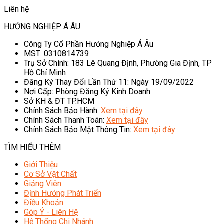
Liên hệ
HƯỚNG NGHIỆP Á ÂU
Công Ty Cổ Phần Hướng Nghiệp Á Âu
MST: 0310814739
Trụ Sở Chính: 183 Lê Quang Định, Phường Gia Định, TP
Hồ Chí Minh
Đăng Ký Thay Đổi Lần Thứ 11: Ngày 19/09/2022
Nơi Cấp: Phòng Đăng Ký Kinh Doanh
Sở KH & ĐT TP.HCM
Chính Sách Bảo Hành:
Xem tại đây
Chính Sách Thanh Toán:
Xem tại đây
Chính Sách Bảo Mật Thông Tin:
Xem tại đây
TÌM HIỂU THÊM
Giới Thiệu
Cơ Sở Vật Chất
Giảng Viên
Định Hướng Phát Triển
Điều Khoản
Góp Ý - Liên Hệ
Hệ Thống Chi Nhánh