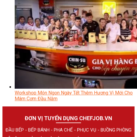
Workshop Món Ngon Ngày Tết Thêm Hương Vị Mới Cho
Mâm Cơm Đầu Năm
ĐƠN VỊ TUYỂN DỤNG CHEFJOB.VN
ĐẦU BẾP - BẾP BÁNH - PHA CHẾ - PHỤC VỤ - BUỒNG PHÒNG