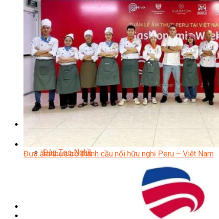
Quản Lý Kinh Doanh Nhà Hàng Và Dịch Vụ Ăn Uống
Hướng Dẫn Du Lịch
Quản Trị Lữ Hành
Marketing
Tạo Mẫu Và Chăm Sóc Sắc Đẹp
Truyền Thông Đa Phương Tiện
Công Nghệ Thông Tin
An Ninh Mạng
Thiết Kế Đồ Họa
Âm Nhạc
Điện Công Nghiệp Và Dân Dụng
Văn Hóa Phổ Thông
Nâng Cao Năng Lực Tiếng Anh – Chuẩn TOEIC
Tin Tức
HỌC BỔNG 2026
Học kỹ năng
Đào Tạo Nghề
Đưa ẩm thực trở thành cầu nối hữu nghị Peru – Việt Nam
Hoạt Động
Văn Hóa Ẩm Thực Việt Nam
Sự Kiện Hướng Nghiệp Á Âu
Siêu Thị ĐVP Market