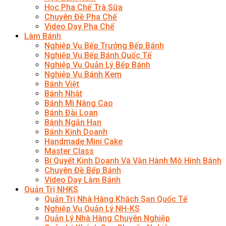
Học Pha Chế Trà Sữa
Chuyên Đề Pha Chế
Video Dạy Pha Chế
Làm Bánh
Nghiệp Vụ Bếp Trưởng Bếp Bánh
Nghiệp Vụ Bếp Bánh Quốc Tế
Nghiệp Vụ Quản Lý Bếp Bánh
Nghiệp Vụ Bánh Kem
Bánh Việt
Bánh Nhật
Bánh Mì Nâng Cao
Bánh Đài Loan
Bánh Ngắn Hạn
Bánh Kinh Doanh
Handmade Mini Cake
Master Class
Bí Quyết Kinh Doanh Và Vận Hành Mô Hình Bánh
Chuyên Đề Bếp Bánh
Video Dạy Làm Bánh
Quản Trị NHKS
Quản Trị Nhà Hàng Khách Sạn Quốc Tế
Nghiệp Vụ Quản Lý NH-KS
Quản Lý Nhà Hàng Chuyên Nghiệp