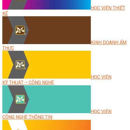
HỌC VIỆN THIẾT
KẾ
KINH DOANH ẨM
THỰC
HỌC VIỆN
KỸ THUẬT – CÔNG NGHỆ
HỌC VIỆN
CÔNG NGHỆ THÔNG TIN