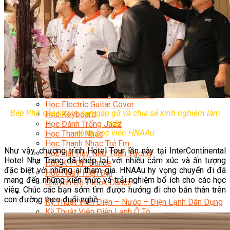
Nhạc Công Chuyên Nghiệp
Ca Sĩ Chuyên Nghiệp
Học Đàn Violin
Học Violin Cover
Học Đàn Piano
Học Piano Đệm Hát
Học Piano Trẻ Em
Học Đàn Guitar
Học Guitar Đệm Hát
Học Electric Guitar (Guitar Điện)
Học Electric Guitar Cover
Bếp Phó của khách sạn gặp gỡ và chia sẻ kinh nghiệm làm
Học Keyboard
việc
Học Đánh Trống Jazz
cùng học viên HNAAu
Học Thanh Nhạc
Học Thanh Nhạc Trẻ Em
Như vậy, chương trình Hotel Tour lần này tại InterContinental
Học Hát Hay Như Thần Tượng
Hotel Nha Trang đã khép lại với nhiều cảm xúc và ấn tượng
Học K-POP Dance
đặc biệt với những ai tham gia. HNAAu hy vọng chuyến đi đã
Học Nhảy Hiện Đại
mang đến những kiến thức và trải nghiệm bổ ích cho các học
Chuyên Đề Tiktok Dance
viên. Chúc các bạn sớm tìm được hướng đi cho bản thân trên
Kỹ Thuật – Công Nghệ
con đường theo đuổi nghề.
Kỹ Thuật Viên Điện – Nước – Điện Lạnh Dân Dụng
Kỹ Thuật Viên Điện Lạnh Ô Tô
Kỹ Thuật Viên Điện – Điện Tử Ô Tô Cơ Bản