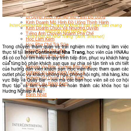
Chuyên Gia Cà Phê
Cà Phê Pha Máy
Khởi Sự Kinh Doanh Cafe – Chuỗi Cafe
Bí Quyết Khởi Nghiệp Mô Hình Đồ Uống
Kinh Doanh Mô Hình Đồ Uống Thịnh Hành
InterContinental Nha Trang là khách sạn năm sao mang
Kinh Doanh Chuỗi Và Nhượng Quyền
thương hiệu quốc tế
Tiếng Anh Chuyên Ngành Pha Chế
mới nhất tại Nha Trang. (Ảnh: Internet)
Học Làm Kem
Học Pha Chế Trà Sữa
Trong chuyến thăm quan và trải nghiệm môi trường làm việc
Chuyên Đề Pha Chế
thực tế tại
InterContinental Nha Trang
, học viên của HNAAu
Video Dạy Pha Chế
đã có cơ hội tìm hiểu về quy trình tiếp đón, phục vụ khách hàng
Làm Bánh
của từng bộ phận khách sạn qua sự chia sẻ tận tình và chi tiết
Nghiệp Vụ Bếp Trưởng Bếp Bánh
của hướng dẫn viên khách sạn. Học viên được tham quan các
Nghiệp Vụ Bếp Bánh Quốc Tế
outlet phục vụ khách, phòng ngủ, phòng hội nghị, nhà hàng, khu
Nghiệp Vụ Quản Lý Bếp Bánh
vực Bếp và Quầy Bar – nơi mà các bạn học viên sẽ có cơ hội
Nghiệp Vụ Bánh Kem
thực tập và làm việc sau khi hoàn thành các khóa học tại
Bánh Việt
Hướng Nghiệp Á Âu.
Bánh Nhật
Bánh Mì Nâng Cao
Bánh Đài Loan
Bánh Ngắn Hạn
Bánh Kinh Doanh
Handmade Mini Cake
Master Class