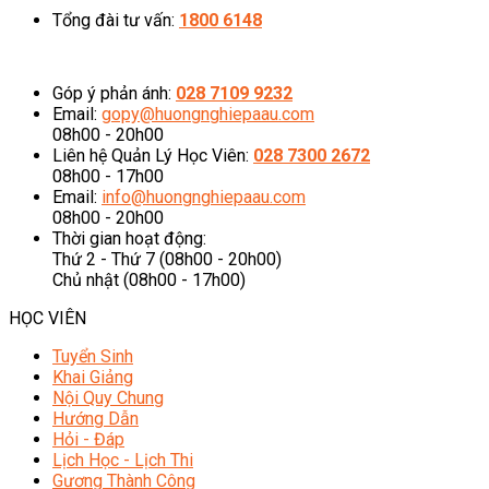
Tổng đài tư vấn:
1800 6148
08h00 - 20h00 (Miễn phí cước gọi)
Góp ý phản ánh:
028 7109 9232
Email:
gopy@huongnghiepaau.com
08h00 - 20h00
Liên hệ Quản Lý Học Viên:
028 7300 2672
08h00 - 17h00
Email:
info@huongnghiepaau.com
08h00 - 20h00
Thời gian hoạt động:
Thứ 2 - Thứ 7 (08h00 - 20h00)
Chủ nhật (08h00 - 17h00)
HỌC VIÊN
Tuyển Sinh
Khai Giảng
Nội Quy Chung
Hướng Dẫn
Hỏi - Đáp
Lịch Học - Lịch Thi
Gương Thành Công