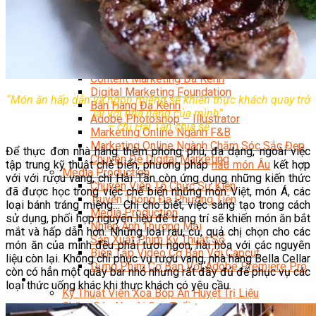
Facebook Marketing
Search Engine Optimization (SEO)
Quản Trị Fanpage
Facebook Ads
Google Ads
Content Marketing Đa Kênh
Digital Marketing Foundation
“Món ăn hấp dẫn và ngon miệng sẽ khiến thực khách quay trở
Bán Hàng Đa Kênh
lại với nhà hàng của mình”
Adobe Photoshop – Illustrator
– chị Hải Tần chia sẻ
Marketing Online Ngành F&B
Marketing Online Ngành Chăm Sóc Sắc Đẹp
Để thực đơn nhà hàng thêm phong phú, đa dạng, ngoài việc
Chuyên Đề Digital Marketing
tập trung kỹ thuật chế biến, phương pháp
nấu món Âu
kết hợp
Media Production
với với rượu vang, chị Hải Tần còn ứng dụng những kiến thức
Chuyên Viên Tổ Chức Sự Kiện
đã được học trong việc chế biến những món Việt, món Á, các
Truyền Thông Đa Phương Tiện
loại bánh tráng miệng… Chị cho biết, việc sáng tạo trong cách
Media Production
sử dụng, phối hợp nguyên liệu để trang trí sẽ khiến món ăn bắt
Nhiếp Ảnh Thương Mại
mắt và hấp dẫn hơn. Những loại rau, củ, quả chị chọn cho các
Sản Xuất Phim Kỹ Thuật Số
món ăn của mình đều phải tươi ngon, hài hòa với các nguyên
Biên Tập Video Cơ Bản Với Capcut
liệu còn lại. Không chỉ phục vụ rượu vang, nhà hàng Bella Cellar
Dựng Phim Cơ Bản Với Adobe Premiere Pro
còn có hẳn một quầy bar nhỏ nhưng rất đầy đủ để phục vụ các
Sức Khỏe
loại thức uống khác khi thực khách có yêu cầu.
Kỹ Thuật Viên Xoa Bóp Ấn Huyệt Trị Liệu
Chăm Sóc Người Cao Tuổi