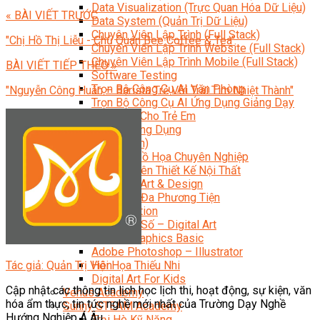
Data Visualization (Trực Quan Hóa Dữ Liệu)
« BÀI VIẾT TRƯỚC
Data System (Quản Trị Dữ Liệu)
Chuyên Viên Lập Trình (Full Stack)
"Chị Hồ Thị Liễu - Chủ Quán Bee Coffee & Tea"
Chuyên Viên Lập Trình Website (Full Stack)
Chuyên Viên Lập Trình Mobile (Full Stack)
BÀI VIẾT TIẾP THEO »
Software Testing
Trọn Bộ Công Cụ AI Văn Phòng
"Nguyễn Công Huân – Barista Trẻ Với Trái Tim Nhiệt Thành"
Trọn Bộ Công Cụ AI Ứng Dụng Giảng Dạy
Lập Trình Cho Trẻ Em
Tin Học Ứng Dụng
Thiết Kế (Design)
Thiết Kế Đồ Họa Chuyên Nghiệp
Chuyên Viên Thiết Kế Nội Thất
3D Game Art & Design
Mỹ Thuật Đa Phương Tiện
3D Animation
Mỹ Thuật Số – Digital Art
Motion Graphics Basic
Adobe Photoshop – Illustrator
Tác giả: Quản Trị Viên
Hội Họa Thiếu Nhi
Digital Art For Kids
Cập nhật các thông tin lịch học lịch thi, hoạt động, sự kiện, văn
Venus Academy
hóa ẩm thực, tin tức nghề mới nhất của Trường Dạy Nghề
Sunny STEAM Academy
Hướng Nghiệp Á Âu.
Trại Hè Kỹ Năng