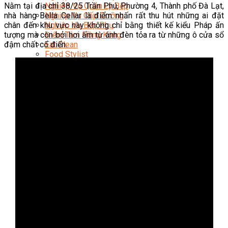
Nằm tại địa chỉ 38/25 Trần Phú, Phường 4, Thành phố Đà Lạt,
Nghiệp Vụ Quản Lý Bếp
nhà hàng Bella Cellar là điểm nhấn rất thu hút những ai đặt
Nghiệp Vụ Cấp Dưỡng
chân đến khu vực này không chỉ bằng thiết kế kiểu Pháp ấn
Nghiệp Vụ Bếp Phụ
tượng mà còn bởi hơi ấm từ ánh đèn tỏa ra từ những ô cửa sổ
Điểm Tâm Hồng Kông
đậm chất cổ điển.
Eat Clean
Food Stylist
Master Class
Bếp Gia Đình
Học Nấu Ăn Mở Quán
Chuyên Đề Bếp Nóng
Khởi Sự Kinh Doanh Ngành F&B
Khởi Sự Kinh Doanh Nhà Hàng
Bí Quyết Kinh Doanh và Vận Hành Mô Hình Ẩm
Thực
Video Dạy Nấu Ăn
Pha Chế
Nghiệp Vụ Bar Trưởng
Nghiệp Vụ Bartender Chuyên Nghiệp
Nghiệp Vụ Barista Chuyên Nghiệp
Nghiệp Vụ Flair Bartending Chuyên Nghiệp
Nghiệp Vụ Pha Chế Đặc Biệt
Nghiệp Vụ Pha Chế Tổng Hợp
Nghiệp Vụ Quản Lý Bar