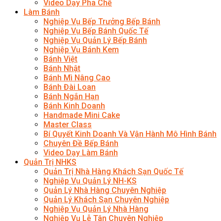
Video Dạy Pha Chế
Làm Bánh
Nghiệp Vụ Bếp Trưởng Bếp Bánh
Nghiệp Vụ Bếp Bánh Quốc Tế
Nghiệp Vụ Quản Lý Bếp Bánh
Nghiệp Vụ Bánh Kem
Bánh Việt
Bánh Nhật
Bánh Mì Nâng Cao
Bánh Đài Loan
Bánh Ngắn Hạn
Bánh Kinh Doanh
Handmade Mini Cake
Master Class
Bí Quyết Kinh Doanh Và Vận Hành Mô Hình Bánh
Chuyên Đề Bếp Bánh
Video Dạy Làm Bánh
Quản Trị NHKS
Quản Trị Nhà Hàng Khách Sạn Quốc Tế
Nghiệp Vụ Quản Lý NH-KS
Quản Lý Nhà Hàng Chuyên Nghiệp
Quản Lý Khách Sạn Chuyên Nghiệp
Nghiệp Vụ Quản Lý Nhà Hàng
Nghiệp Vụ Lễ Tân Chuyên Nghiệp