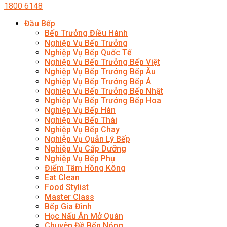
1800 6148
Đầu Bếp
Bếp Trưởng Điều Hành
Nghiệp Vụ Bếp Trưởng
Nghiệp Vụ Bếp Quốc Tế
Nghiệp Vụ Bếp Trưởng Bếp Việt
Nghiệp Vụ Bếp Trưởng Bếp Âu
Nghiệp Vụ Bếp Trưởng Bếp Á
Nghiệp Vụ Bếp Trưởng Bếp Nhật
Nghiệp Vụ Bếp Trưởng Bếp Hoa
Nghiệp Vụ Bếp Hàn
Nghiệp Vụ Bếp Thái
Nghiệp Vụ Bếp Chay
Nghiệp Vụ Quản Lý Bếp
Nghiệp Vụ Cấp Dưỡng
Nghiệp Vụ Bếp Phụ
Điểm Tâm Hồng Kông
Eat Clean
Food Stylist
Master Class
Bếp Gia Đình
Học Nấu Ăn Mở Quán
Chuyên Đề Bếp Nóng