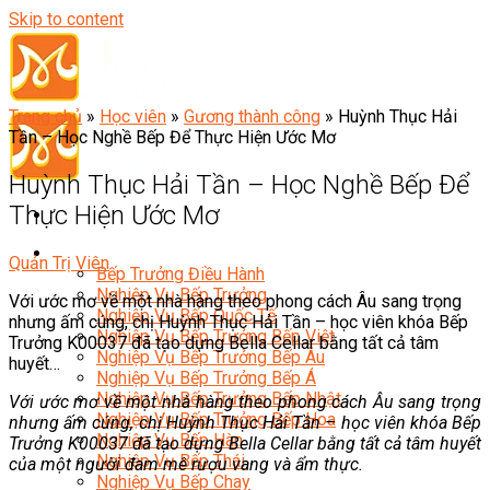
Skip to content
Trang chủ
»
Học viên
»
Gương thành công
»
Huỳnh Thục Hải
Tần – Học Nghề Bếp Để Thực Hiện Ước Mơ
Huỳnh Thục Hải Tần – Học Nghề Bếp Để
Thực Hiện Ước Mơ
Đầu Bếp
Quản Trị Viên
Bếp Trưởng Điều Hành
Nghiệp Vụ Bếp Trưởng
Với ước mơ về một nhà hàng theo phong cách Âu sang trọng
Nghiệp Vụ Bếp Quốc Tế
nhưng ấm cúng, chị Huỳnh Thục Hải Tần – học viên khóa Bếp
Nghiệp Vụ Bếp Trưởng Bếp Việt
Trưởng K00037 đã tạo dựng Bella Cellar bằng tất cả tâm
Nghiệp Vụ Bếp Trưởng Bếp Âu
huyết…
Nghiệp Vụ Bếp Trưởng Bếp Á
Nghiệp Vụ Bếp Trưởng Bếp Nhật
Với ước mơ về một nhà hàng theo phong cách Âu sang trọng
Nghiệp Vụ Bếp Trưởng Bếp Hoa
nhưng ấm cúng, chị Huỳnh Thục Hải Tần – học viên khóa Bếp
Nghiệp Vụ Bếp Hàn
Trưởng K00037 đã tạo dựng Bella Cellar bằng tất cả tâm huyết
Nghiệp Vụ Bếp Thái
của một người đam mê rượu vang và ẩm thực.
Nghiệp Vụ Bếp Chay