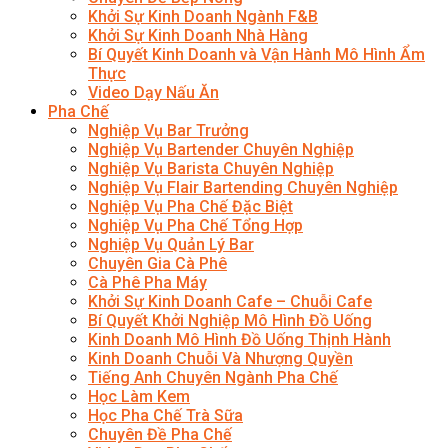
Khởi Sự Kinh Doanh Ngành F&B
Khởi Sự Kinh Doanh Nhà Hàng
Bí Quyết Kinh Doanh và Vận Hành Mô Hình Ẩm
Thực
Video Dạy Nấu Ăn
Pha Chế
Nghiệp Vụ Bar Trưởng
Nghiệp Vụ Bartender Chuyên Nghiệp
Nghiệp Vụ Barista Chuyên Nghiệp
Nghiệp Vụ Flair Bartending Chuyên Nghiệp
Nghiệp Vụ Pha Chế Đặc Biệt
Nghiệp Vụ Pha Chế Tổng Hợp
Nghiệp Vụ Quản Lý Bar
Chuyên Gia Cà Phê
Cà Phê Pha Máy
Khởi Sự Kinh Doanh Cafe – Chuỗi Cafe
Bí Quyết Khởi Nghiệp Mô Hình Đồ Uống
Kinh Doanh Mô Hình Đồ Uống Thịnh Hành
Kinh Doanh Chuỗi Và Nhượng Quyền
Tiếng Anh Chuyên Ngành Pha Chế
Học Làm Kem
Học Pha Chế Trà Sữa
Chuyên Đề Pha Chế