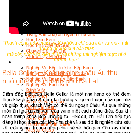
Chuyên Gia Cà Phê
Cà Phê Pha Máy
Khởi Sự Kinh Doanh Cafe – Chuỗi Cafe
Bí Quyết Khởi Nghiệp Mô Hình Đồ Uống
Kinh Doanh Mô Hình Đồ Uống Thịnh Hành
Kinh Doanh Chuỗi Và Nhượng Quyền
Tiếng Anh Chuyên Ngành Pha Chế
Học Làm Kem
“Thành công hôm nay của tôi không chỉ dựa trên sự may mắn,
Học Pha Chế Trà Sữa
những nỗ lực của bản thân
Chuyên Đề Pha Chế
mà còn nhờ vào kiến thức và những trải nghiệm thực tế ở
Video Dạy Pha Chế
trường học.”
Làm Bánh
Nghiệp Vụ Bếp Trưởng Bếp Bánh
Bella Cellar – Không gian châu Âu thu
Nghiệp Vụ Bếp Bánh Quốc Tế
Nghiệp Vụ Quản Lý Bếp Bánh
nhỏ giữa lòng thành phố Đà Lạt
Nghiệp Vụ Bánh Kem
Bánh Việt
Điểm đặc biệt của Bella Cellar là một nhà hàng có thể đem
Bánh Nhật
thực khách Châu Âu tìm lại hương vị quen thuộc của quê nhà
Bánh Mì Nâng Cao
và giúp thực khách Việt có thể du ngoạn Châu Âu qua những
Bánh Đài Loan
món ăn hòa quyện với rượu vang một cách đúng điệu. Sau khi
Bánh Ngắn Hạn
hoàn thành khóa Bếp Trưởng tại HNAAu, chị Hải Tần tiếp tục
Bánh Kinh Doanh
đăng kí học thêm các lớp Pha chế và sau đó là nghiên cứu sâu
Handmade Mini Cake
về rượu vang. Trong những chia sẻ về thời gian đầu xây dựng
Master Class