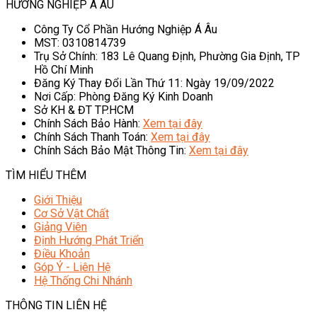
HƯỚNG NGHIỆP Á ÂU
Công Ty Cổ Phần Hướng Nghiệp Á Âu
MST: 0310814739
Trụ Sở Chính: 183 Lê Quang Định, Phường Gia Định, TP
Hồ Chí Minh
Đăng Ký Thay Đổi Lần Thứ 11: Ngày 19/09/2022
Nơi Cấp: Phòng Đăng Ký Kinh Doanh
Sở KH & ĐT TP.HCM
Chính Sách Bảo Hành:
Xem tại đây
Chính Sách Thanh Toán:
Xem tại đây
Chính Sách Bảo Mật Thông Tin:
Xem tại đây
TÌM HIỂU THÊM
Giới Thiệu
Cơ Sở Vật Chất
Giảng Viên
Định Hướng Phát Triển
Điều Khoản
Góp Ý - Liên Hệ
Hệ Thống Chi Nhánh
THÔNG TIN LIÊN HỆ