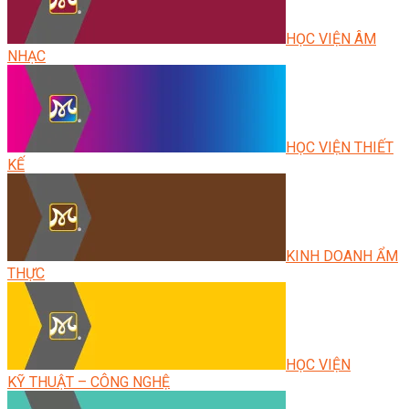
HỌC VIỆN ÂM
NHẠC
HỌC VIỆN THIẾT
KẾ
KINH DOANH ẨM
THỰC
HỌC VIỆN
KỸ THUẬT – CÔNG NGHỆ