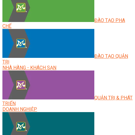
ĐÀO TẠO PHA
CHẾ
ĐÀO TẠO QUẢN
TRỊ
NHÀ HÀNG - KHÁCH SẠN
QUẢN TRỊ & PHÁT
TRIỂN
DOANH NGHIỆP