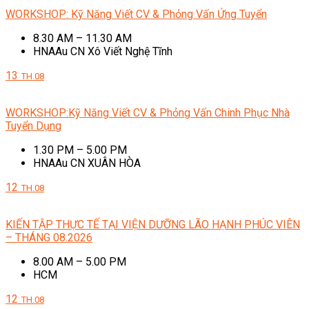
WORKSHOP: Kỹ Năng Viết CV & Phỏng Vấn Ứng Tuyển
8.30 AM – 11.30 AM
HNAAu CN Xô Viết Nghệ Tĩnh
13
TH.08
WORKSHOP:Kỹ Năng Viết CV & Phỏng Vấn Chinh Phục Nhà
Tuyển Dụng
1.30 PM – 5.00 PM
HNAAu CN XUÂN HÒA
12
TH.08
KIẾN TẬP THỰC TẾ TẠI VIỆN DƯỠNG LÃO HẠNH PHÚC VIÊN
– THÁNG 08.2026
8.00 AM – 5.00 PM
HCM
12
TH.08