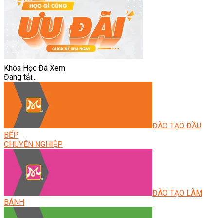
Khóa Học Đã Xem
Đang tải...
ĐÀO TẠO ĐẦU
BẾP
CHUYÊN NGHIỆP
ĐÀO TẠO LÀM
BÁNH