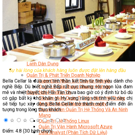
Kỹ Thuật Viên Điện Lạnh Dân Dụng
Kỹ Thuật Viên Điện Dân Dụng
Kỹ Thuật Viên Điện Công Nghiệp
Nghiệp Vụ Tư Vấn & Giám Sát MEP
Sửa Chữa Điện Lạnh Dân Dụng
Chuyên Viên Chẩn Đoán ECU
Kỹ Thuật Viên Đại Tu Hộp Số Tự Động Chuyên Sâu
Kỹ Thuật Quấn Dây Và Sửa Chữa Máy Điện
Thiết Kế Lắp Đặt Hệ Thống Điện Năng Lượng Mặt
Trời
Kỹ Thuật Viên Điện Tử Chuyên Ngành Điện – Điện
Lạnh Dân Dụng
Ngành Khác
Sự hài lòng của khách hàng luôn được đặt lên hàng đầu
Quản Trị & Phát Triển Doanh Nghiệp
Bella Cellar là đứa con tinh thần kết tinh từ tình yêu dành cho
Giám Đốc Nhân Sự Chuyên Nghiệp
nghề Bếp. Dù biết nghề Bếp rất cực nhưng với ngọn lửa đam
Quản Lý Cấp Trung Chuyên Nghiệp
mê và nhiệt huyết, chị Hải Tần chưa bao giờ có ý định từ bỏ dù
Công Nghệ Thông Tin
có gặp bất kỳ khó khăn gì. Hy vọng rằng với tình yêu này, chị
Chuyên Viên Quản Trị Vận Hành Hệ Thống
sẽ tiếp tục xây dựng Bella Cellar trở thành một điểm đến ấn
An Ninh Mạng (Network Security)
tượng trong lòng thực khách.
Chuyên Viên Quản Trị Hệ Thống Và An Ninh
Mạng
☆
☆
☆
☆
☆
Quản Trị Hệ Thống Linux
Quản Trị Vận Hành Microsoft Azure
Điểm: 4.8 (30 bình chọn)
Data Analyst (Phân Tích Dữ Liệu)