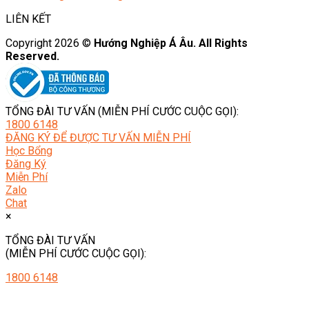
LIÊN KẾT
Copyright 2026 ©
Hướng Nghiệp Á Âu. All Rights
Reserved.
TỔNG ĐÀI TƯ VẤN (MIỄN PHÍ CƯỚC CUỘC GỌI):
1800 6148
ĐĂNG KÝ ĐỂ ĐƯỢC TƯ VẤN MIỄN PHÍ
Học Bổng
Đăng Ký
Miễn Phí
Zalo
Chat
×
TỔNG ĐÀI TƯ VẤN
(MIỄN PHÍ CƯỚC CUỘC GỌI):
1800 6148