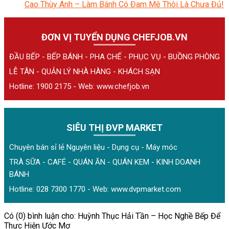
Cao Thùy Anh – Làm Bánh Có Đam Mê Thôi Là Chưa Đủ!
ĐƠN VỊ TUYỂN DỤNG CHEFJOB.VN
ĐẦU BẾP - BẾP BÁNH - PHA CHẾ - PHỤC VỤ - BUỒNG PHÒNG
LỄ TÂN - QUẢN LÝ NHÀ HÀNG - KHÁCH SẠN
Hotline: 1900 2175 - Web:
www.chefjob.vn
SIÊU THỊ ĐVP MARKET
Chuyên bán sỉ lẻ Nguyên liệu - Dụng cụ - Máy móc
TRÀ SỮA - CAFÉ - QUÁN ĂN - QUÁN KEM - KINH DOANH
BÁNH
Hotline: 028 7300 1770 - Web:
www.dvpmarket.com
Có (0) bình luận cho: Huỳnh Thục Hải Tần – Học Nghề Bếp Để
Thực Hiện Ước Mơ