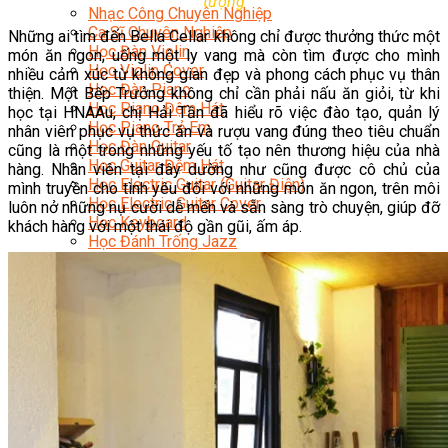
tượng
Nhạc Công Chuyên Nghiệp
Ca Sĩ Chuyên Nghiệp
Những ai tìm đến Bella Cellar không chỉ được thưởng thức một
Học Đàn Violin
món ăn ngon, uống một ly vang mà còn tìm được cho mình
Học Violin Cover
nhiều cảm xúc từ không gian đẹp và phong cách phục vụ thân
Học Đàn Piano
thiện. Một Bếp Trưởng không chỉ cần phải nấu ăn giỏi, từ khi
Học Piano Đệm Hát
học tại HNAAu, chị Hải Tần đã hiểu rõ việc đào tạo, quản lý
Học Piano Trẻ Em
nhân viên phục vụ thức ăn và rượu vang đúng theo tiêu chuẩn
Học Đàn Guitar
cũng là một trong những yếu tố tạo nên thương hiệu của nhà
Học Guitar Đệm Hát
hàng. Nhân viên tại đây dường như cũng được cô chủ của
Học Electric Guitar (Guitar Điện)
mình truyền cho tình yêu đối với những món ăn ngon, trên môi
Học Electric Guitar Cover
luôn nở những nụ cười dễ mến và sẵn sàng trò chuyện, giúp đỡ
Học Keyboard
khách hàng với một thái độ gần gũi, ấm áp.
Học Đánh Trống Jazz
Học Thanh Nhạc
Học Thanh Nhạc Trẻ Em
Học Hát Hay Như Thần Tượng
Học K-POP Dance
Học Nhảy Hiện Đại
Chuyên Đề Tiktok Dance
Kỹ Thuật – Công Nghệ
Kỹ Thuật Viên Điện – Nước – Điện Lạnh Dân Dụng
Kỹ Thuật Viên Điện Lạnh Ô Tô
Kỹ Thuật Viên Điện – Điện Tử Ô Tô Cơ Bản