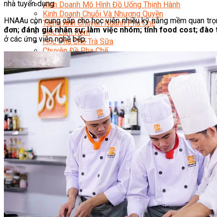
nhà tuyển dụng.
Kinh Doanh Mô Hình Đồ Uống Thịnh Hành
Kinh Doanh Chuỗi Và Nhượng Quyền
HNAAu còn cung cấp cho học viên nhiều kỹ năng mềm quan tr
Tiếng Anh Chuyên Ngành Pha Chế
đơn; đánh giá nhân sự; làm việc nhóm; tính food cost; đào
Học Làm Kem
ở các ứng viên nghề bếp.
Học Pha Chế Trà Sữa
Chuyên Đề Pha Chế
Video Dạy Pha Chế
Làm Bánh
Nghiệp Vụ Bếp Trưởng Bếp Bánh
Nghiệp Vụ Bếp Bánh Quốc Tế
Nghiệp Vụ Quản Lý Bếp Bánh
Nghiệp Vụ Bánh Kem
Bánh Việt
Bánh Nhật
Bánh Mì Nâng Cao
Bánh Đài Loan
Bánh Ngắn Hạn
Bánh Kinh Doanh
Handmade Mini Cake
Master Class
Bí Quyết Kinh Doanh Và Vận Hành Mô Hình Bánh
Chuyên Đề Bếp Bánh
Video Dạy Làm Bánh
Quản Trị NHKS