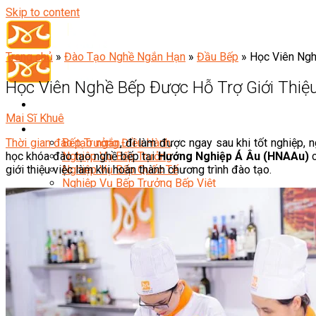
Skip to content
Trang chủ
»
Đào Tạo Nghề Ngắn Hạn
»
Đầu Bếp
»
Học Viên Ngh
Học Viên Nghề Bếp Được Hỗ Trợ Giới Thiệ
Mai Sĩ Khuê
Đầu Bếp
Thời gian đào tạo ngắn
, đi làm được ngay sau khi tốt nghiệp, 
Bếp Trưởng Điều Hành
học khóa đào tạo nghề bếp tại
Hướng Nghiệp Á Âu (HNAAu)
c
Nghiệp Vụ Bếp Trưởng
giới thiệu việc làm khi hoàn thành chương trình đào tạo.
Nghiệp Vụ Bếp Quốc Tế
Nghiệp Vụ Bếp Trưởng Bếp Việt
Nghiệp Vụ Bếp Trưởng Bếp Âu
Nghiệp Vụ Bếp Trưởng Bếp Á
Nghiệp Vụ Bếp Trưởng Bếp Nhật
Nghiệp Vụ Bếp Trưởng Bếp Hoa
Nghiệp Vụ Bếp Hàn
Nghiệp Vụ Bếp Thái
Nghiệp Vụ Bếp Chay
Nghiệp Vụ Quản Lý Bếp
Nghiệp Vụ Cấp Dưỡng