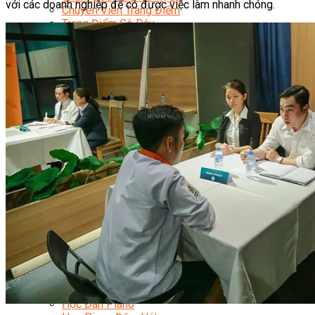
với các doanh nghiệp để có được việc làm nhanh chóng.
Chuyên Viên Trang Điểm
Trang Điểm Cô Dâu
Phun Xăm Thẩm Mỹ
Kỹ Thuật Tạo Sợi Hairstroke
Barber Chuyên Nghiệp
Kỹ Thuật Chải Bới Tóc Chuyên Nghiệp
Quản Lý Hair Salon Chuyên Nghiệp
Nối Mi Chuyên Nghiệp
Quản Lý Nail Salon Chuyên Nghiệp
Kỹ Thuật Nhuộm – Uốn – Duỗi
Nail Salon Định Cư
Kinh Doanh Nail Box
Train The Trainer – Chuyên Ngành Nail
Chăm Sóc Mẹ Và Bé
Gội Đầu Dưỡng Sinh Và Massage Thư Giãn
Marketing Online Ngành Chăm Sóc Sắc Đẹp
Chuyên Đề Chăm Sóc Sắc Đẹp
Âm Nhạc
Nhạc Công Chuyên Nghiệp
Ca Sĩ Chuyên Nghiệp
Học Đàn Violin
Học Violin Cover
Học Đàn Piano