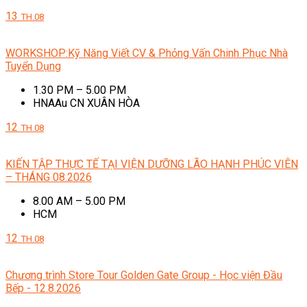
13
TH.08
WORKSHOP:Kỹ Năng Viết CV & Phỏng Vấn Chinh Phục Nhà
Tuyển Dụng
1.30 PM – 5.00 PM
HNAAu CN XUÂN HÒA
12
TH.08
KIẾN TẬP THỰC TẾ TẠI VIỆN DƯỠNG LÃO HẠNH PHÚC VIÊN
– THÁNG 08.2026
8.00 AM – 5.00 PM
HCM
12
TH.08
Chương trình Store Tour Golden Gate Group - Học viện Đầu
Bếp - 12.8.2026