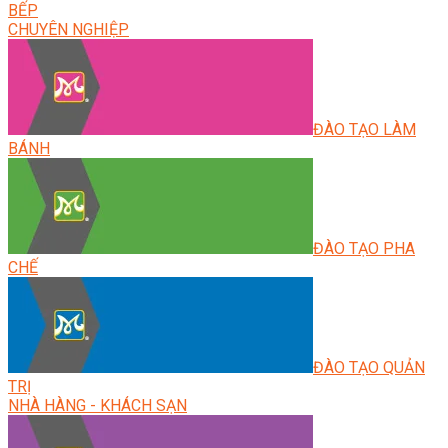
BẾP
CHUYÊN NGHIỆP
ĐÀO TẠO LÀM
BÁNH
ĐÀO TẠO PHA
CHẾ
ĐÀO TẠO QUẢN
TRỊ
NHÀ HÀNG - KHÁCH SẠN