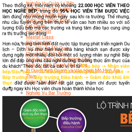
Nghiệp Vụ Quản Lý Bếp
Theo thống kê, mỗi năm có khoảng
22.000 HỌC VIÊN THEO
Nghiệp Vụ Cấp Dưỡng
HỌC NGHỀ BẾP
, trong đó
95% HỌC VIÊN TÌM ĐƯỢC VIỆC
Nghiệp Vụ Bếp Phụ
làm đúng như mong muốn ngay sau khi ra trường. Thế nhưng,
Điểm Tâm Hồng Kông
nhu cầu tuyển dụng trên thực tế vẫn cao hơn nhiều so với số
Eat Clean
lượng Đầu bếp mà các trường và trung tâm đào tạo cung ứng
Food Stylist
ra thị trường lao động.
Master Class
Bếp Gia Đình
Hơn nữa, trong tình hình đất nước tập trung phát triển ngành Du
Học Nấu Ăn Mở Quán
lịch – Dịch vụ như hiện nay, nhà hàng khách sạn được xây
Chuyên Đề Bếp Nóng
dựng ngày một nhiều, đòi hỏi một số lượng nhân sự nghề Bếp
Khởi Sự Kinh Doanh Ngành F&B
lớn để đáp ứng nhu cầu nghỉ dưỡng, thưởng thức ẩm thực của
Khởi Sự Kinh Doanh Nhà Hàng
du khách. Theo đó, tất cả các vị trí từ
Phụ bếp -> Nhân viên
Bí Quyết Kinh Doanh và Vận Hành Mô Hình Ẩm
bếp/Đầu bếp -> Tổ trưởng/ Ca trưởng bếp -> Bếp phó ->
Thực
Bếp trưởng -> Bếp trưởng Điều hành -> Giám đốc khối ẩm
Video Dạy Nấu Ăn
thực
đều được “săn đón” rất gắt gao, thậm chí được tuyển
Pha Chế
dụng ngay khi Học viên chưa hoàn thành khóa học.
Nghiệp Vụ Bar Trưởng
Nghiệp Vụ Bartender Chuyên Nghiệp
Nghiệp Vụ Barista Chuyên Nghiệp
Nghiệp Vụ Flair Bartending Chuyên Nghiệp
Nghiệp Vụ Pha Chế Đặc Biệt
Nghiệp Vụ Pha Chế Tổng Hợp
Nghiệp Vụ Quản Lý Bar