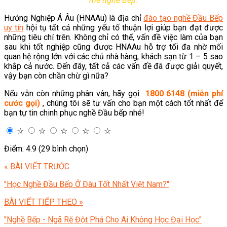
mê nghề Bếp.
Hướng Nghiệp Á Âu (HNAAu) là địa chỉ
đào tạo nghề Đầu Bếp
uy tín
hội tụ tất cả những yếu tố thuận lợi giúp bạn đạt được
những tiêu chí trên. Không chỉ có thế, vấn đề việc làm của bạn
sau khi tốt nghiệp cũng được HNAAu hỗ trợ tối đa nhờ mối
quan hệ rộng lớn với các chủ nhà hàng, khách sạn từ 1 – 5 sao
khắp cả nước. Đến đây, tất cả các vấn đề đã được giải quyết,
vậy bạn còn chần chừ gì nữa?
Nếu vẫn còn những phân vân, hãy gọi
1800 6148 (miễn phí
cước gọi)
, chúng tôi sẽ tư vấn cho bạn một cách tốt nhất để
bạn tự tin chinh phục nghề Đầu bếp nhé!
☆
☆
☆
☆
☆
Điểm: 4.9 (29 bình chọn)
« BÀI VIẾT TRƯỚC
"Học Nghề Đầu Bếp Ở Đâu Tốt Nhất Việt Nam?"
BÀI VIẾT TIẾP THEO »
"Nghề Bếp - Ngã Rẽ Đột Phá Cho Ai Không Học Đại Học"