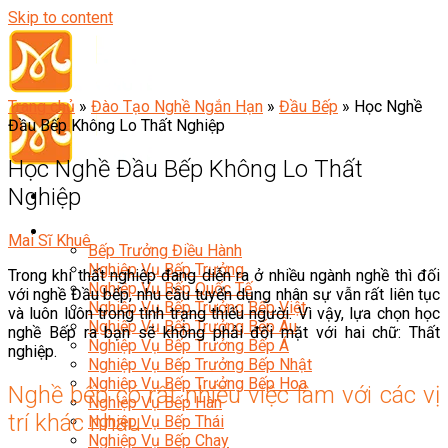
Skip to content
Trang chủ
»
Đào Tạo Nghề Ngắn Hạn
»
Đầu Bếp
»
Học Nghề
Đầu Bếp Không Lo Thất Nghiệp
Học Nghề Đầu Bếp Không Lo Thất
Nghiệp
Đầu Bếp
Mai Sĩ Khuê
Bếp Trưởng Điều Hành
Nghiệp Vụ Bếp Trưởng
Trong khi thất nghiệp đang diễn ra ở nhiều ngành nghề thì đối
Nghiệp Vụ Bếp Quốc Tế
với nghề Đầu bếp, nhu cầu tuyển dụng nhân sự vẫn rất liên tục
Nghiệp Vụ Bếp Trưởng Bếp Việt
và luôn luôn trong tình trạng thiếu người. Vì vậy, lựa chọn học
Nghiệp Vụ Bếp Trưởng Bếp Âu
nghề Bếp ra bạn sẽ không phải đối mặt với hai chữ: Thất
Nghiệp Vụ Bếp Trưởng Bếp Á
nghiệp.
Nghiệp Vụ Bếp Trưởng Bếp Nhật
Nghiệp Vụ Bếp Trưởng Bếp Hoa
Nghề bếp có rất nhiều việc làm với các vị
Nghiệp Vụ Bếp Hàn
trí khác nhau
Nghiệp Vụ Bếp Thái
Nghiệp Vụ Bếp Chay