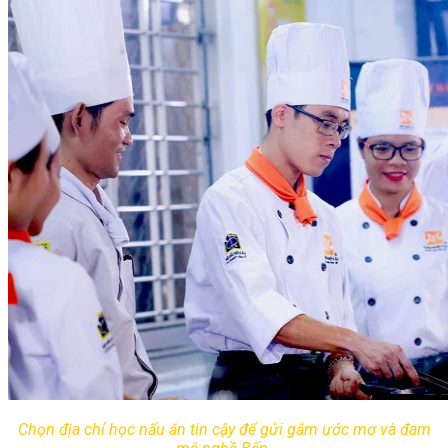
Chọn địa chỉ học nấu ăn tin cậy để gửi gắm ước mơ và đam