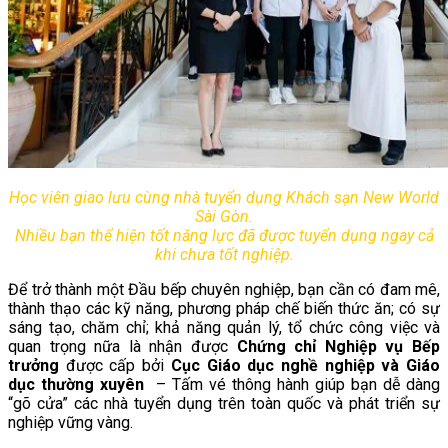
Chưa có sản phẩm trong giỏ hàng.
Giỏ hàng
Chưa có sản phẩm trong giỏ hàng.
Học viên giao lưu cùng nhà tuyển dụng Khách sạn New World
Sài Gòn.
Nhiều bạn thể hiện tốt năng lực đã được tuyển dụng ngay cả
khi chưa tốt nghiệp.
Để trở thành một Đầu bếp chuyên nghiệp, bạn cần có đam mê,
thành thạo các kỹ năng, phương pháp chế biến thức ăn; có sự
sáng tạo, chăm chỉ; khả năng quản lý, tổ chức công việc và
quan trọng nữa là nhận được
Chứng chỉ Nghiệp vụ Bếp
trưởng
được cấp bởi
Cục Giáo dục nghề nghiệp và Giáo
dục thường xuyên
– Tấm vé thông hành giúp bạn dễ dàng
“gõ cửa” các nhà tuyển dụng trên toàn quốc và phát triển sự
nghiệp vững vàng.