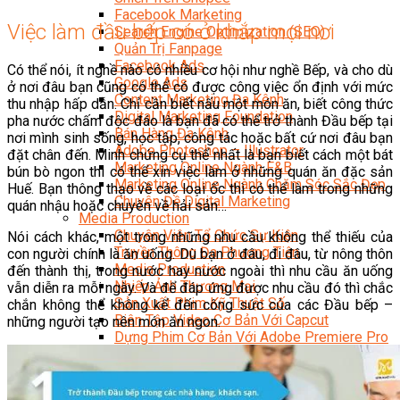
Facebook Marketing
Việc làm đầu bếp có ở khắp mọi nơi
Search Engine Optimization (SEO)
Quản Trị Fanpage
Facebook Ads
Có thể nói, ít nghề nào có nhiều cơ hội như nghề Bếp, và cho dù
Google Ads
ở nơi đâu bạn cũng có thể có được công việc ổn định với mức
Content Marketing Đa Kênh
thu nhập hấp dẫn. Chỉ cần biết nấu một món ăn, biết công thức
Digital Marketing Foundation
pha nước chấm độc đáo là bạn đã có thể trở thành Đầu bếp tại
Bán Hàng Đa Kênh
nơi mình sinh sống, học tập, công tác hoặc bất cứ nơi đâu bạn
Adobe Photoshop – Illustrator
đặt chân đến. Minh chứng cụ thể nhất là bạn biết cách một bát
Marketing Online Ngành F&B
bún bò ngon thì có thể xin việc làm ở những quán ăn đặc sản
Marketing Online Ngành Chăm Sóc Sắc Đẹp
Huế. Bạn thông thạo về các loại ốc thì có thể làm trong những
Chuyên Đề Digital Marketing
quán nhậu hoặc chuyên về hải sản…
Media Production
Chuyên Viên Tổ Chức Sự Kiện
Nói cách khác, một trong những nhu cầu không thể thiếu của
Truyền Thông Đa Phương Tiện
con người chính là ăn uống. Dù bạn ở đâu, đi đâu, từ nông thôn
Media Production
đến thành thị, trong nước hay nước ngoài thì nhu cầu ăn uống
Nhiếp Ảnh Thương Mại
vẫn diễn ra mỗi ngày. Và để đáp ứng được nhu cầu đó thì chắc
Sản Xuất Phim Kỹ Thuật Số
chắn không thể không kể đến công sức của các Đầu bếp –
Biên Tập Video Cơ Bản Với Capcut
những người tạo nên món ăn ngon.
Dựng Phim Cơ Bản Với Adobe Premiere Pro
Sức Khỏe
Kỹ Thuật Viên Xoa Bóp Ấn Huyệt Trị Liệu
Chăm Sóc Người Cao Tuổi