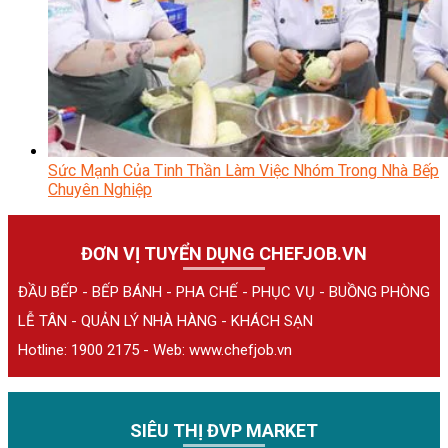
Sức Mạnh Của Tinh Thần Làm Việc Nhóm Trong Nhà Bếp
Chuyên Nghiệp
ĐƠN VỊ TUYỂN DỤNG CHEFJOB.VN
ĐẦU BẾP - BẾP BÁNH - PHA CHẾ - PHỤC VỤ - BUỒNG PHÒNG
LỄ TÂN - QUẢN LÝ NHÀ HÀNG - KHÁCH SẠN
Hotline: 1900 2175 - Web:
www.chefjob.vn
SIÊU THỊ ĐVP MARKET