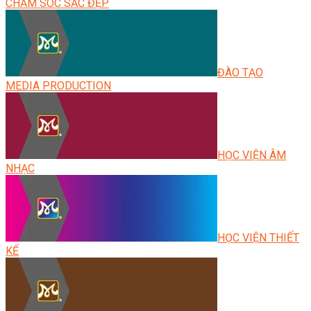
CHĂM SÓC SẮC ĐẸP
ĐÀO TẠO
MEDIA PRODUCTION
HỌC VIỆN ÂM
NHẠC
HỌC VIỆN THIẾT
KẾ