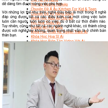
dễ dàng tìm được công việc phù hợp.
Trại Hè Hướng Nghiệp
Chuyên Đề Á Âu Kitchen For Kid & Teen
Với những lợi thế như trên, nghề Đầu bếp là một trong ít nghề
Chuyên Đề Kỹ Năng Sống
đáp ứng được tất cả các điều kiện của một công việc luôn
Khóa Học Nấu Ăn Cho Bé
luôn cần người, luôn luôn có việc dù ở bất cứ thời điểm nào.
Hội Họa Thiếu Nhi
Tuy nhiên, cũng như tất cả các ngành nghề khác, có thành công
Digital Art For Kids
được với nghề hay không, quan trọng nhất vẫn là ở chính bản
Khóa Học Thiết Kế Truyện Tranh Ai
thân bạn.
Khóa Học Họa Sĩ Ai
Khóa Học Biên Tập Video Với Ai
Mc Nhí
Kỳ Thủ Cờ Vua
Lập Trình Cho Trẻ Em
Robotic trẻ em
Piano Trẻ Em
Thanh Nhạc Trẻ Em
Sơ Cấp Cứu Cho Trẻ Em
Toán Tư Duy
Bếp Gia Đình
Trung Cấp CET
Kỹ Thuật Chế Biến Món Ăn
Kỹ Thuật Làm Bánh
Kỹ Thuật Pha Chế Đồ Uống
Quản Trị Khách Sạn