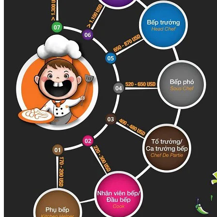
Chuyên Gia Cà Phê
Cà Phê Pha Máy
Khởi Sự Kinh Doanh Cafe – Chuỗi Cafe
Bí Quyết Khởi Nghiệp Mô Hình Đồ Uống
Kinh Doanh Mô Hình Đồ Uống Thịnh Hành
Kinh Doanh Chuỗi Và Nhượng Quyền
Tiếng Anh Chuyên Ngành Pha Chế
Học Làm Kem
Học Pha Chế Trà Sữa
Chuyên Đề Pha Chế
Video Dạy Pha Chế
Làm Bánh
Nghiệp Vụ Bếp Trưởng Bếp Bánh
Nghiệp Vụ Bếp Bánh Quốc Tế
Nghiệp Vụ Quản Lý Bếp Bánh
Nghiệp Vụ Bánh Kem
Bánh Việt
Bánh Nhật
Bánh Mì Nâng Cao
Bánh Đài Loan
Bánh Ngắn Hạn
Bánh Kinh Doanh
Handmade Mini Cake
Master Class