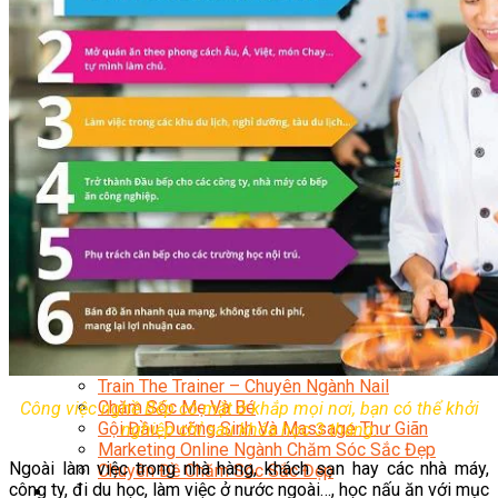
Sắc Đẹp
Kỹ Thuật Viên Spa
Quản Lý Spa
Khởi Sự Kinh Doanh Spa và Salon
Kinh Doanh Chuỗi và Nhượng Quyền Spa, Salon
Chăm Sóc Và Điều Trị Da
Chuyên Viên Trang Điểm
Trang Điểm Cô Dâu
Phun Xăm Thẩm Mỹ
Kỹ Thuật Tạo Sợi Hairstroke
Barber Chuyên Nghiệp
Kỹ Thuật Chải Bới Tóc Chuyên Nghiệp
Quản Lý Hair Salon Chuyên Nghiệp
Nối Mi Chuyên Nghiệp
Quản Lý Nail Salon Chuyên Nghiệp
Kỹ Thuật Nhuộm – Uốn – Duỗi
Nail Salon Định Cư
Kinh Doanh Nail Box
Train The Trainer – Chuyên Ngành Nail
Chăm Sóc Mẹ Và Bé
Công việc nghề Bếp có mặt ở khắp mọi nơi, bạn có thể khởi
Gội Đầu Dưỡng Sinh Và Massage Thư Giãn
nghiệp chỉ sau khóa học 3 tháng.
Marketing Online Ngành Chăm Sóc Sắc Đẹp
Ngoài làm việc trong nhà hàng, khách sạn hay các nhà máy,
Chuyên Đề Chăm Sóc Sắc Đẹp
công ty, đi du học, làm việc ở nước ngoài…, học nấu ăn với mục
Âm Nhạc