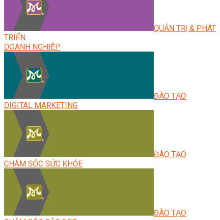
QUẢN TRỊ & PHÁT
TRIỂN
DOANH NGHIỆP
ĐÀO TẠO
DIGITAL MARKETING
ĐÀO TẠO
CHĂM SÓC SỨC KHỎE
ĐÀO TẠO