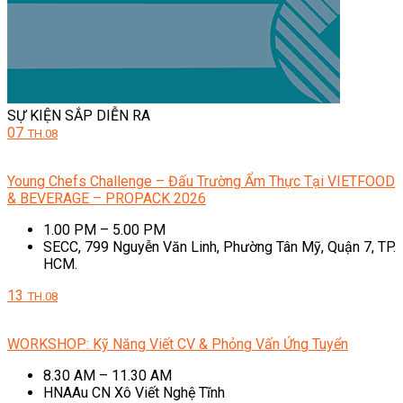
SỰ KIỆN SẮP DIỄN RA
07
TH.08
Young Chefs Challenge – Đấu Trường Ẩm Thực Tại VIETFOOD
& BEVERAGE – PROPACK 2026
1.00 PM – 5.00 PM
SECC, 799 Nguyễn Văn Linh, Phường Tân Mỹ, Quận 7, TP.
HCM.
13
TH.08
WORKSHOP: Kỹ Năng Viết CV & Phỏng Vấn Ứng Tuyển
8.30 AM – 11.30 AM
HNAAu CN Xô Viết Nghệ Tĩnh