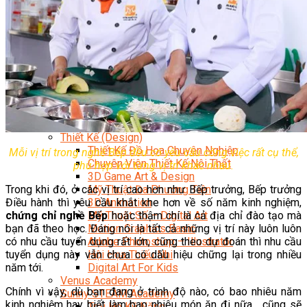
Data Visualization (Trực Quan Hóa Dữ Liệu)
Data System (Quản Trị Dữ Liệu)
Chuyên Viên Lập Trình (Full Stack)
Chuyên Viên Lập Trình Website (Full Stack)
Chuyên Viên Lập Trình Mobile (Full Stack)
Software Testing
Trọn Bộ Công Cụ AI Văn Phòng
Trọn Bộ Công Cụ AI Ứng Dụng Giảng Dạy
Lập Trình Cho Trẻ Em
Tin Học Ứng Dụng
Thiết Kế (Design)
Thiết Kế Đồ Họa Chuyên Nghiệp
Mỗi vị trí trong nghề Bếp đều có yêu cầu công việc rất cụ thể,
Chuyên Viên Thiết Kế Nội Thất
phù hợp với từng vị trí khác nhau.
3D Game Art & Design
Mỹ Thuật Đa Phương Tiện
Trong khi đó, ở các vị trí cao hơn như Bếp trưởng, Bếp trưởng
3D Animation
Điều hành thì yêu cầu khắt khe hơn về số năm kinh nghiệm,
Mỹ Thuật Số – Digital Art
chứng chỉ nghề Bếp
hoặc thậm chí là cả địa chỉ đào tạo mà
Motion Graphics Basic
bạn đã theo học. Đáng nói là tất cả những vị trí này luôn luôn
Adobe Photoshop – Illustrator
có nhu cầu tuyển dụng rất lớn, cũng theo dự đoán thì nhu cầu
Hội Họa Thiếu Nhi
tuyển dụng này vẫn chưa có dấu hiệu chững lại trong nhiều
Digital Art For Kids
năm tới.
Venus Academy
Chính vì vậy, dù bạn đang ở trình độ nào, có bao nhiêu năm
Sunny STEAM Academy
kinh nghiệm hay biết làm bao nhiêu món ăn đi nữa… cũng sẽ
Trại Hè Kỹ Năng