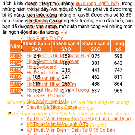
đích kinh doanh đang trở thành
xu hướng nghề bếp
trong
Nhạc Công Chuyên Nghiệp
những năm trở lại đây. Với một số vốn vừa phải và được trang
Ca Sĩ Chuyên Nghiệp
bị kỹ năng, kiến thức cùng những bí quyết được chia sẻ từ đội
Học Đàn Violin
ngũ Giảng viên tận tình là những Bếp trưởng, Siêu đầu bếp, các
Học Violin Cover
bạn đã được tư vấn setup, mở quán thành công với những món
Học Đàn Piano
ăn ngon độc đáo, ấn tượng.
Học Piano Đệm Hát
Học Piano Trẻ Em
Khách Sạn 5
Khách sạn 4
Khách sạn 3
Tổng
Học Đàn Guitar
Năm
SAO
SAO
SAO
số
Học Guitar Đệm Hát
Học Electric Guitar (Guitar Điện)
2013
64
159
375
598
Học Electric Guitar Cover
2014
72
187
381
640
Học Keyboard
2015
91
215
441
747
Học Đánh Trống Jazz
2016
108
241
462
811
Học Thanh Nhạc
2017
116
266
488
864
Học Thanh Nhạc Trẻ Em
Học Hát Hay Như Thần Tượng
2018
152
276
537
965
Học K-POP Dance
Học Nhảy Hiện Đại
Số lượng nhà hàng, khách sạn tại Việt Nam tăng lên chóng
Chuyên Đề Tiktok Dance
mặt trong những năm qua,
Kỹ Thuật – Công Nghệ
đòi hỏi một số lượng lớn Đầu bếp phục vụ ẩm thực cho du
Kỹ Thuật Viên Điện – Nước – Điện Lạnh Dân Dụng
khách.
Kỹ Thuật Viên Điện Lạnh Ô Tô
(Theo thống kê của Tổng cục Du lịch).
Kỹ Thuật Viên Điện – Điện Tử Ô Tô Cơ Bản