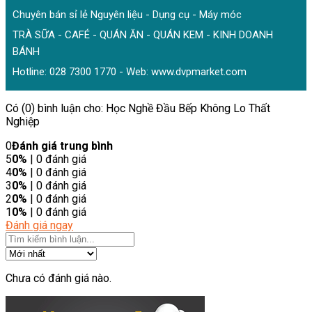
Chuyên bán sỉ lẻ Nguyên liệu - Dụng cụ - Máy móc
TRÀ SỮA - CAFÉ - QUÁN ĂN - QUÁN KEM - KINH DOANH
BÁNH
Hotline: 028 7300 1770 - Web:
www.dvpmarket.com
Có (0) bình luận cho: Học Nghề Đầu Bếp Không Lo Thất
Nghiệp
0
Đánh giá trung bình
5
0%
| 0 đánh giá
4
0%
| 0 đánh giá
3
0%
| 0 đánh giá
2
0%
| 0 đánh giá
1
0%
| 0 đánh giá
Đánh giá ngay
Chưa có đánh giá nào.