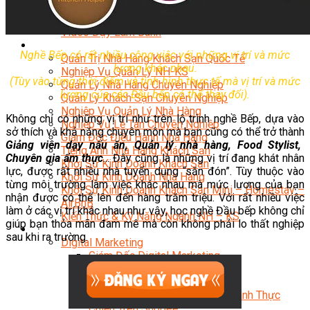
Bí Quyết Kinh Doanh Và Vận Hành Mô Hình Bánh
Chuyên Đề Bếp Bánh
Video Dạy Làm Bánh
Quản Trị NHKS
Nghề Bếp có rất nhiều công việc với những vị trí và mức
Quản Trị Nhà Hàng Khách Sạn Quốc Tế
lương khác nhau.
Nghiệp Vụ Quản Lý NH-KS
(Tùy vào từng thời điểm
và tình hình thực tế mà vị trí và mức
Quản Lý Nhà Hàng Chuyên Nghiệp
lương của các Đầu bếp có thể thay đổi).
Quản Lý Khách Sạn Chuyên Nghiệp
Nghiệp Vụ Quản Lý Nhà Hàng
Không chỉ có những vị trí như trên lộ trình nghề Bếp, dựa vào
Nghiệp Vụ Lễ Tân Chuyên Nghiệp
sở thích và khả năng chuyên môn mà bạn cũng có thể trở thành
Giám Đốc Điều Hành Nhà Hàng
Giảng viên dạy nấu ăn, Quản lý nhà hàng, Food Stylist,
Tiếng Anh Nhà Hàng Khách Sạn
Chuyên gia ẩm thực
…
Đây cũng là những vị trí đang khát nhân
Khởi Sự Kinh Doanh Khách Sạn
lực, được rất nhiều nhà tuyển dụng “săn đón”. Tùy thuộc vào
Khởi Sự Kinh Doanh Nhà Hàng
từng môi trường làm việc khác nhau mà mức lương của bạn
Khởi Sự Kinh Doanh Khách Sạn Mini – Homestay –
nhận được có thể lên đến hàng trăm triệu. Với rất nhiều việc
AirBnB
làm ở các vị trí khác nhau như vậy, học nghề Đầu bếp không chỉ
Kiến Thức & Kỹ Năng Ngành NH – KS
giúp bạn thỏa mãn đam mê mà còn không phải lo thất nghiệp
Marketing
sau khi ra trường.
Digital Marketing
Giám Đốc Digital Marketing
Chuyên Viên Social Media
Tiktok Marketing – Tiktok Ads
Thương Mại Điện Tử – Kinh Doanh Thực
Chiến Trên Shopee