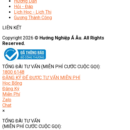
Hướng Dẫn
Hỏi - Đáp
Lịch Học - Lịch Thi
Gương Thành Công
LIÊN KẾT
Copyright 2026 ©
Hướng Nghiệp Á Âu. All Rights
Reserved.
TỔNG ĐÀI TƯ VẤN (MIỄN PHÍ CƯỚC CUỘC GỌI):
1800 6148
ĐĂNG KÝ ĐỂ ĐƯỢC TƯ VẤN MIỄN PHÍ
Học Bổng
Đăng Ký
Miễn Phí
Zalo
Chat
×
TỔNG ĐÀI TƯ VẤN
(MIỄN PHÍ CƯỚC CUỘC GỌI):