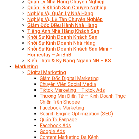
Quản Lý Nhà Hàng Chuyên Nghiệp
Quản Lý Khách Sạn Chuyên Nghiệp
Nghiệp Vụ Quản Lý Nhà Hàng
Nghiệp Vụ Lễ Tân Chuyên Nghiệp
Giám Đốc Điều Hành Nhà Hàng
Tiếng Anh Nhà Hàng Khách Sạn
Khởi Sự Kinh Doanh Khách Sạn
Khởi Sự Kinh Doanh Nhà Hàng
Khởi Sự Kinh Doanh Khách Sạn Mini –
Homestay – AirBnB
Kiến Thức & Kỹ Năng Ngành NH – KS
Marketing
Digital Marketing
Giám Đốc Digital Marketing
Chuyên Viên Social Media
Tiktok Marketing – Tiktok Ads
Thương Mại Điện Tử – Kinh Doanh Thực
Chiến Trên Shopee
Facebook Marketing
Search Engine Optimization (SEO)
Quản Trị Fanpage
Facebook Ads
Google Ads
Content Marketing Đa Kênh