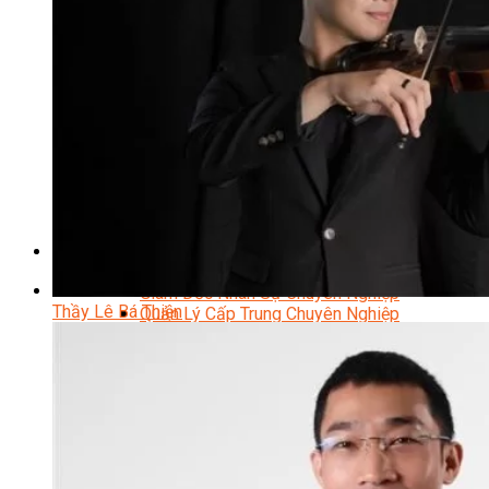
Kỹ Thuật Viên Điện Lạnh Dân Dụng
Kỹ Thuật Viên Điện Dân Dụng
Kỹ Thuật Viên Điện Công Nghiệp
Nghiệp Vụ Tư Vấn & Giám Sát MEP
Sửa Chữa Điện Lạnh Dân Dụng
Chuyên Viên Chẩn Đoán ECU
Kỹ Thuật Viên Đại Tu Hộp Số Tự Động Chuyên Sâu
Kỹ Thuật Quấn Dây Và Sửa Chữa Máy Điện
Thiết Kế Lắp Đặt Hệ Thống Điện Năng Lượng Mặt
Trời
Kỹ Thuật Viên Điện Tử Chuyên Ngành Điện – Điện
Lạnh Dân Dụng
Ngành Khác
Quản Trị & Phát Triển Doanh Nghiệp
Giám Đốc Nhân Sự Chuyên Nghiệp
Thầy Lê Bá Thiện
Quản Lý Cấp Trung Chuyên Nghiệp
Công Nghệ Thông Tin
Chuyên Viên Quản Trị Vận Hành Hệ Thống
An Ninh Mạng (Network Security)
Chuyên Viên Quản Trị Hệ Thống Và An Ninh
Mạng
Quản Trị Hệ Thống Linux
Quản Trị Vận Hành Microsoft Azure
Data Analyst (Phân Tích Dữ Liệu)