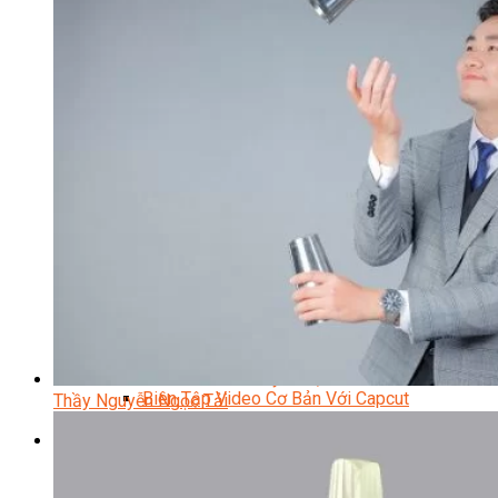
Facebook Marketing
Search Engine Optimization (SEO)
Quản Trị Fanpage
Facebook Ads
Google Ads
Content Marketing Đa Kênh
Digital Marketing Foundation
Bán Hàng Đa Kênh
Adobe Photoshop – Illustrator
Marketing Online Ngành F&B
Marketing Online Ngành Chăm Sóc Sắc Đẹp
Chuyên Đề Digital Marketing
Media Production
Chuyên Viên Tổ Chức Sự Kiện
Truyền Thông Đa Phương Tiện
Media Production
Nhiếp Ảnh Thương Mại
Sản Xuất Phim Kỹ Thuật Số
Biên Tập Video Cơ Bản Với Capcut
Thầy Nguyễn Ngọc Tải
Dựng Phim Cơ Bản Với Adobe Premiere Pro
Sức Khỏe
Kỹ Thuật Viên Xoa Bóp Ấn Huyệt Trị Liệu
Chăm Sóc Người Cao Tuổi