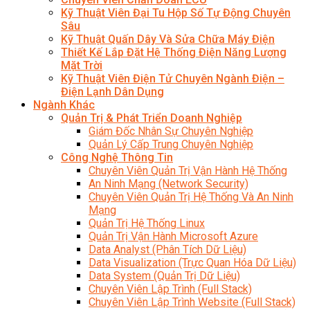
Kỹ Thuật Viên Đại Tu Hộp Số Tự Động Chuyên
Sâu
Kỹ Thuật Quấn Dây Và Sửa Chữa Máy Điện
Thiết Kế Lắp Đặt Hệ Thống Điện Năng Lượng
Mặt Trời
Kỹ Thuật Viên Điện Tử Chuyên Ngành Điện –
Điện Lạnh Dân Dụng
Ngành Khác
Quản Trị & Phát Triển Doanh Nghiệp
Giám Đốc Nhân Sự Chuyên Nghiệp
Quản Lý Cấp Trung Chuyên Nghiệp
Công Nghệ Thông Tin
Chuyên Viên Quản Trị Vận Hành Hệ Thống
An Ninh Mạng (Network Security)
Chuyên Viên Quản Trị Hệ Thống Và An Ninh
Mạng
Quản Trị Hệ Thống Linux
Quản Trị Vận Hành Microsoft Azure
Data Analyst (Phân Tích Dữ Liệu)
Data Visualization (Trực Quan Hóa Dữ Liệu)
Data System (Quản Trị Dữ Liệu)
Chuyên Viên Lập Trình (Full Stack)
Chuyên Viên Lập Trình Website (Full Stack)