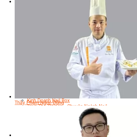
Sắc Đẹp
Kỹ Thuật Viên Spa
Quản Lý Spa
Khởi Sự Kinh Doanh Spa và Salon
Kinh Doanh Chuỗi và Nhượng Quyền Spa, Salon
Chăm Sóc Và Điều Trị Da
Chuyên Viên Trang Điểm
Trang Điểm Cô Dâu
Phun Xăm Thẩm Mỹ
Kỹ Thuật Tạo Sợi Hairstroke
Barber Chuyên Nghiệp
Kỹ Thuật Chải Bới Tóc Chuyên Nghiệp
Quản Lý Hair Salon Chuyên Nghiệp
Nối Mi Chuyên Nghiệp
Quản Lý Nail Salon Chuyên Nghiệp
Kỹ Thuật Nhuộm – Uốn – Duỗi
Nail Salon Định Cư
Kinh Doanh Nail Box
Thầy Phạm Ngọc Dũng
Train The Trainer – Chuyên Ngành Nail
Chăm Sóc Mẹ Và Bé
Gội Đầu Dưỡng Sinh Và Massage Thư Giãn
Marketing Online Ngành Chăm Sóc Sắc Đẹp
Chuyên Đề Chăm Sóc Sắc Đẹp
Âm Nhạc