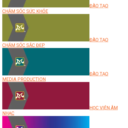
ĐÀO TẠO
CHĂM SÓC SỨC KHỎE
ĐÀO TẠO
CHĂM SÓC SẮC ĐẸP
ĐÀO TẠO
MEDIA PRODUCTION
HỌC VIỆN ÂM
NHẠC