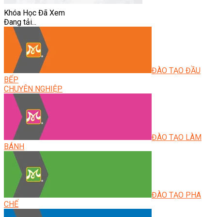
Khóa Học Đã Xem
Đang tải...
ĐÀO TẠO ĐẦU
BẾP
CHUYÊN NGHIỆP
ĐÀO TẠO LÀM
BÁNH
ĐÀO TẠO PHA
CHẾ