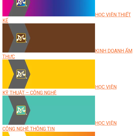
HỌC VIỆN THIẾT
KẾ
KINH DOANH ẨM
THỰC
HỌC VIỆN
KỸ THUẬT – CÔNG NGHỆ
HỌC VIỆN
CÔNG NGHỆ THÔNG TIN