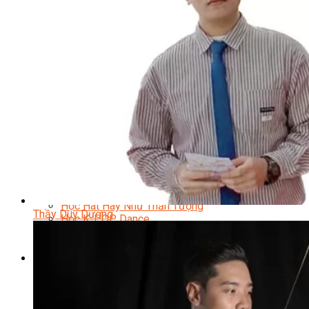
Nhạc Công Chuyên Nghiệp
Ca Sĩ Chuyên Nghiệp
Học Đàn Violin
Học Violin Cover
Học Đàn Piano
Học Piano Đệm Hát
Học Piano Trẻ Em
Học Đàn Guitar
Học Guitar Đệm Hát
Học Electric Guitar (Guitar Điện)
Học Electric Guitar Cover
Học Keyboard
Học Đánh Trống Jazz
Học Thanh Nhạc
Học Thanh Nhạc Trẻ Em
Học Hát Hay Như Thần Tượng
Thầy Duy Dương
Học K-POP Dance
Học Nhảy Hiện Đại
Chuyên Đề Tiktok Dance
Kỹ Thuật – Công Nghệ
Kỹ Thuật Viên Điện – Nước – Điện Lạnh Dân Dụng
Kỹ Thuật Viên Điện Lạnh Ô Tô
Kỹ Thuật Viên Điện – Điện Tử Ô Tô Cơ Bản