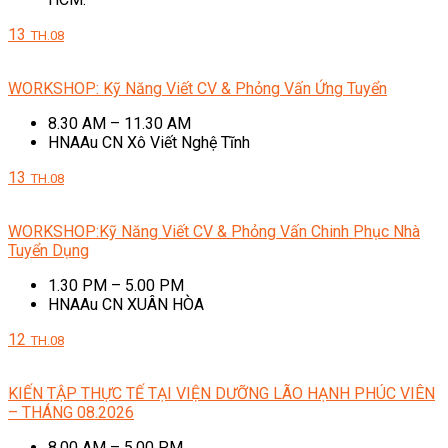
13
TH.08
WORKSHOP: Kỹ Năng Viết CV & Phỏng Vấn Ứng Tuyển
8.30 AM – 11.30 AM
HNAAu CN Xô Viết Nghệ Tĩnh
13
TH.08
WORKSHOP:Kỹ Năng Viết CV & Phỏng Vấn Chinh Phục Nhà
Tuyển Dụng
1.30 PM – 5.00 PM
HNAAu CN XUÂN HÒA
12
TH.08
KIẾN TẬP THỰC TẾ TẠI VIỆN DƯỠNG LÃO HẠNH PHÚC VIÊN
– THÁNG 08.2026
8.00 AM – 5.00 PM