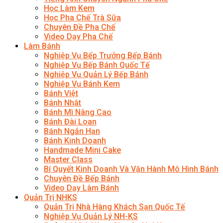
Học Làm Kem
Học Pha Chế Trà Sữa
Chuyên Đề Pha Chế
Video Dạy Pha Chế
Làm Bánh
Nghiệp Vụ Bếp Trưởng Bếp Bánh
Nghiệp Vụ Bếp Bánh Quốc Tế
Nghiệp Vụ Quản Lý Bếp Bánh
Nghiệp Vụ Bánh Kem
Bánh Việt
Bánh Nhật
Bánh Mì Nâng Cao
Bánh Đài Loan
Bánh Ngắn Hạn
Bánh Kinh Doanh
Handmade Mini Cake
Master Class
Bí Quyết Kinh Doanh Và Vận Hành Mô Hình Bánh
Chuyên Đề Bếp Bánh
Video Dạy Làm Bánh
Quản Trị NHKS
Quản Trị Nhà Hàng Khách Sạn Quốc Tế
Nghiệp Vụ Quản Lý NH-KS