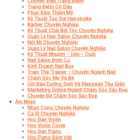
Chuyên Viên Trang Điểm
Trang Điểm Cô Dâu
Phun Xăm Thẩm Mỹ
Kỹ Thuật Tạo Sợi Hairstroke
Barber Chuyên Nghiệp
Kỹ Thuật Chải Bới Tóc Chuyên Nghiệp
Quản Lý Hair Salon Chuyên Nghiệp
Nối Mi Chuyên Nghiệp
Quản Lý Nail Salon Chuyên Nghiệp
Kỹ Thuật Nhuộm – Uốn – Duỗi
Nail Salon Định Cư
Kinh Doanh Nail Box
Train The Trainer – Chuyên Ngành Nail
Chăm Sóc Mẹ Và Bé
Gội Đầu Dưỡng Sinh Và Massage Thư Giãn
Marketing Online Ngành Chăm Sóc Sắc Đẹp
Chuyên Đề Chăm Sóc Sắc Đẹp
Âm Nhạc
Nhạc Công Chuyên Nghiệp
Ca Sĩ Chuyên Nghiệp
Học Đàn Violin
Học Violin Cover
Học Đàn Piano
Học Piano Đệm Hát