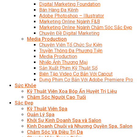
Digital Marketing Foundation
Bán Hàng Đa Kênh
Adobe Photoshop – Illustrator
Marketing Online Ngành F&B
Marketing Online Ngành Chăm Sóc Sắc Đẹp
Chuyên Đề Digital Marketing
Media Production
Chuyên Viên Tổ Chức Sự Kiện
Truyền Thông Đa Phương Tiện
Media Production
Nhiếp Ảnh Thương Mại
Sản Xuất Phim Kỹ Thuật Số
Biên Tập Video Cơ Bản Với Capcut
Dựng Phim Cơ Bản Với Adobe Premiere Pro
Sức Khỏe
Kỹ Thuật Viên Xoa Bóp Ấn Huyệt Trị Liệu
Chăm Sóc Người Cao Tuổi
Sắc Đẹp
Kỹ Thuật Viên Spa
Quản Lý Spa
Khởi Sự Kinh Doanh Spa và Salon
Kinh Doanh Chuỗi và Nhượng Quyền Spa, Salon
Chăm Sóc Và Điều Trị Da