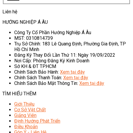
Liên hệ
HƯỚNG NGHIỆP Á ÂU
Công Ty Cổ Phần Hướng Nghiệp Á Âu
MST: 0310814739
Trụ Sở Chính: 183 Lê Quang Định, Phường Gia Định, TP
Hồ Chí Minh
Đăng Ký Thay Đổi Lần Thứ 11: Ngày 19/09/2022
Nơi Cấp: Phòng Đăng Ký Kinh Doanh
Sở KH & ĐT TP.HCM
Chính Sách Bảo Hành:
Xem tại đây
Chính Sách Thanh Toán:
Xem tại đây
Chính Sách Bảo Mật Thông Tin:
Xem tại đây
TÌM HIỂU THÊM
Giới Thiệu
Cơ Sở Vật Chất
Giảng Viên
Định Hướng Phát Triển
Điều Khoản
Góp Ý - Liên Hệ