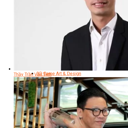
Data Visualization (Trực Quan Hóa Dữ Liệu)
Data System (Quản Trị Dữ Liệu)
Chuyên Viên Lập Trình (Full Stack)
Chuyên Viên Lập Trình Website (Full Stack)
Chuyên Viên Lập Trình Mobile (Full Stack)
Software Testing
Trọn Bộ Công Cụ AI Văn Phòng
Trọn Bộ Công Cụ AI Ứng Dụng Giảng Dạy
Lập Trình Cho Trẻ Em
Tin Học Ứng Dụng
Thiết Kế (Design)
Thiết Kế Đồ Họa Chuyên Nghiệp
Chuyên Viên Thiết Kế Nội Thất
3D Game Art & Design
Thầy Trần Văn Tích
Mỹ Thuật Đa Phương Tiện
3D Animation
Mỹ Thuật Số – Digital Art
Motion Graphics Basic
Adobe Photoshop – Illustrator
Hội Họa Thiếu Nhi
Digital Art For Kids
Venus Academy
Sunny STEAM Academy
Trại Hè Kỹ Năng