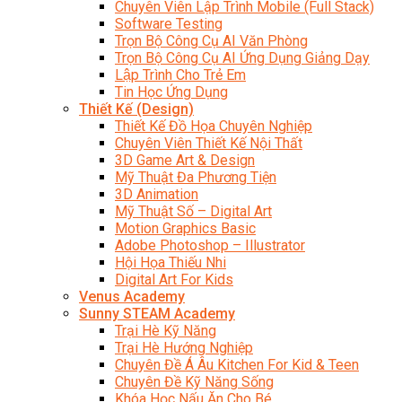
Chuyên Viên Lập Trình Mobile (Full Stack)
Software Testing
Trọn Bộ Công Cụ AI Văn Phòng
Trọn Bộ Công Cụ AI Ứng Dụng Giảng Dạy
Lập Trình Cho Trẻ Em
Tin Học Ứng Dụng
Thiết Kế (Design)
Thiết Kế Đồ Họa Chuyên Nghiệp
Chuyên Viên Thiết Kế Nội Thất
3D Game Art & Design
Mỹ Thuật Đa Phương Tiện
3D Animation
Mỹ Thuật Số – Digital Art
Motion Graphics Basic
Adobe Photoshop – Illustrator
Hội Họa Thiếu Nhi
Digital Art For Kids
Venus Academy
Sunny STEAM Academy
Trại Hè Kỹ Năng
Trại Hè Hướng Nghiệp
Chuyên Đề Á Âu Kitchen For Kid & Teen
Chuyên Đề Kỹ Năng Sống
Khóa Học Nấu Ăn Cho Bé