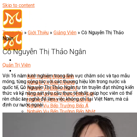
Skip to content
Trang chủ
»
Giới Thiệu
»
Giảng Viên
»
Cô Nguyễn Thị Thảo
Ngân
Cô Nguyễn Thị Thảo Ngân
Quản Trị Viên
Đầu Bếp
Với 16 năm kinh nghiệm trong lĩnh vực chăm sóc và tạo mẫu
Bếp Trưởng Điều Hành
móng, từng cộng tác với các thương hiệu lớn trong nước và
Nghiệp Vụ Bếp Trưởng
quốc tế, Cô Nguyễn Thị Thảo Ngân tự tin truyền đạt những kiến
Nghiệp Vụ Bếp Quốc Tế
thức và kỹ năng sát yêu cầu thực tế nhất, giúp học viên có thể
Nghiệp Vụ Bếp Trưởng Bếp Việt
rèn chắc tay nghề để làm việc không chỉ tại Việt Nam, mà cả
Nghiệp Vụ Bếp Trưởng Bếp Âu
định cư nước ngoài.
Nghiệp Vụ Bếp Trưởng Bếp Á
Nghiệp Vụ Bếp Trưởng Bếp Nhật
Nghiệp Vụ Bếp Trưởng Bếp Hoa
Nghiệp Vụ Bếp Hàn
Nghiệp Vụ Bếp Thái
Nghiệp Vụ Bếp Chay