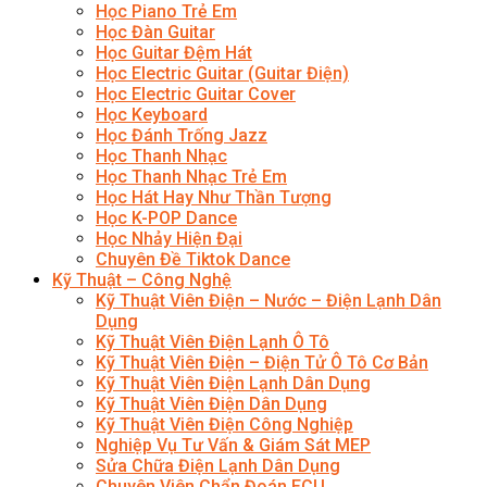
Học Piano Trẻ Em
Học Đàn Guitar
Học Guitar Đệm Hát
Học Electric Guitar (Guitar Điện)
Học Electric Guitar Cover
Học Keyboard
Học Đánh Trống Jazz
Học Thanh Nhạc
Học Thanh Nhạc Trẻ Em
Học Hát Hay Như Thần Tượng
Học K-POP Dance
Học Nhảy Hiện Đại
Chuyên Đề Tiktok Dance
Kỹ Thuật – Công Nghệ
Kỹ Thuật Viên Điện – Nước – Điện Lạnh Dân
Dụng
Kỹ Thuật Viên Điện Lạnh Ô Tô
Kỹ Thuật Viên Điện – Điện Tử Ô Tô Cơ Bản
Kỹ Thuật Viên Điện Lạnh Dân Dụng
Kỹ Thuật Viên Điện Dân Dụng
Kỹ Thuật Viên Điện Công Nghiệp
Nghiệp Vụ Tư Vấn & Giám Sát MEP
Sửa Chữa Điện Lạnh Dân Dụng
Chuyên Viên Chẩn Đoán ECU