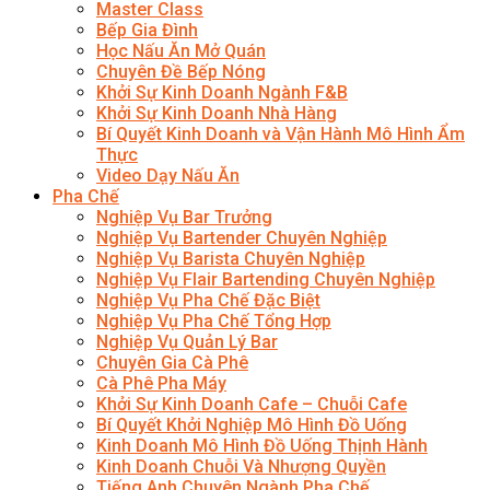
Master Class
Bếp Gia Đình
Học Nấu Ăn Mở Quán
Chuyên Đề Bếp Nóng
Khởi Sự Kinh Doanh Ngành F&B
Khởi Sự Kinh Doanh Nhà Hàng
Bí Quyết Kinh Doanh và Vận Hành Mô Hình Ẩm
Thực
Video Dạy Nấu Ăn
Pha Chế
Nghiệp Vụ Bar Trưởng
Nghiệp Vụ Bartender Chuyên Nghiệp
Nghiệp Vụ Barista Chuyên Nghiệp
Nghiệp Vụ Flair Bartending Chuyên Nghiệp
Nghiệp Vụ Pha Chế Đặc Biệt
Nghiệp Vụ Pha Chế Tổng Hợp
Nghiệp Vụ Quản Lý Bar
Chuyên Gia Cà Phê
Cà Phê Pha Máy
Khởi Sự Kinh Doanh Cafe – Chuỗi Cafe
Bí Quyết Khởi Nghiệp Mô Hình Đồ Uống
Kinh Doanh Mô Hình Đồ Uống Thịnh Hành
Kinh Doanh Chuỗi Và Nhượng Quyền
Tiếng Anh Chuyên Ngành Pha Chế