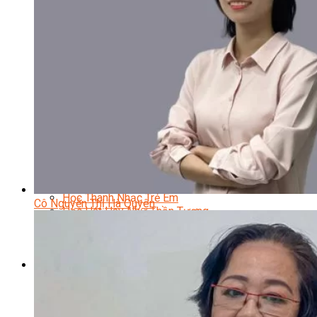
Nhạc Công Chuyên Nghiệp
Ca Sĩ Chuyên Nghiệp
Học Đàn Violin
Học Violin Cover
Học Đàn Piano
Học Piano Đệm Hát
Học Piano Trẻ Em
Học Đàn Guitar
Học Guitar Đệm Hát
Học Electric Guitar (Guitar Điện)
Học Electric Guitar Cover
Học Keyboard
Học Đánh Trống Jazz
Học Thanh Nhạc
Học Thanh Nhạc Trẻ Em
Cô Nguyễn Thị Hà Quyên
Học Hát Hay Như Thần Tượng
Học K-POP Dance
Học Nhảy Hiện Đại
Chuyên Đề Tiktok Dance
Kỹ Thuật – Công Nghệ
Kỹ Thuật Viên Điện – Nước – Điện Lạnh Dân Dụng
Kỹ Thuật Viên Điện Lạnh Ô Tô
Kỹ Thuật Viên Điện – Điện Tử Ô Tô Cơ Bản