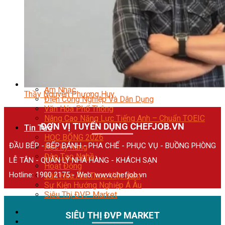
Quản Lý Kinh Doanh Nhà Hàng Và Dịch Vụ Ăn Uống
Hướng Dẫn Du Lịch
Quản Trị Lữ Hành
Marketing
Tạo Mẫu Và Chăm Sóc Sắc Đẹp
Truyền Thông Đa Phương Tiện
Công Nghệ Thông Tin
An Ninh Mạng
Thiết Kế Đồ Họa
Âm Nhạc
Thầy Nguyễn Phương Huy
Điện Công Nghiệp Và Dân Dụng
Văn Hóa Phổ Thông
Nâng Cao Năng Lực Tiếng Anh – Chuẩn TOEIC
ĐƠN VỊ TUYỂN DỤNG CHEFJOB.VN
Tin Tức
HỌC BỔNG 2026
ĐẦU BẾP - BẾP BÁNH - PHA CHẾ - PHỤC VỤ - BUỒNG PHÒNG
Học kỹ năng
Đào Tạo Nghề
LỄ TÂN - QUẢN LÝ NHÀ HÀNG - KHÁCH SẠN
Hoạt Động
Hotline: 1900 2175 - Web:
www.chefjob.vn
Văn Hóa Ẩm Thực Việt Nam
Sự Kiện Hướng Nghiệp Á Âu
Siêu Thị ĐVP Market
SIÊU THỊ ĐVP MARKET