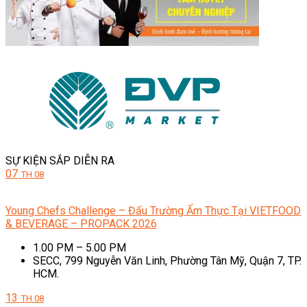
SỰ KIỆN SẮP DIỄN RA
07
TH.08
Young Chefs Challenge – Đấu Trường Ẩm Thực Tại VIETFOOD
& BEVERAGE – PROPACK 2026
1.00 PM – 5.00 PM
SECC, 799 Nguyễn Văn Linh, Phường Tân Mỹ, Quận 7, TP.
HCM.
13
TH.08