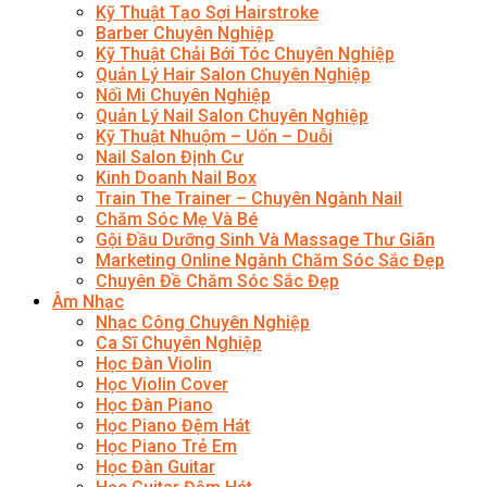
Kỹ Thuật Tạo Sợi Hairstroke
Barber Chuyên Nghiệp
Kỹ Thuật Chải Bới Tóc Chuyên Nghiệp
Quản Lý Hair Salon Chuyên Nghiệp
Nối Mi Chuyên Nghiệp
Quản Lý Nail Salon Chuyên Nghiệp
Kỹ Thuật Nhuộm – Uốn – Duỗi
Nail Salon Định Cư
Kinh Doanh Nail Box
Train The Trainer – Chuyên Ngành Nail
Chăm Sóc Mẹ Và Bé
Gội Đầu Dưỡng Sinh Và Massage Thư Giãn
Marketing Online Ngành Chăm Sóc Sắc Đẹp
Chuyên Đề Chăm Sóc Sắc Đẹp
Âm Nhạc
Nhạc Công Chuyên Nghiệp
Ca Sĩ Chuyên Nghiệp
Học Đàn Violin
Học Violin Cover
Học Đàn Piano
Học Piano Đệm Hát
Học Piano Trẻ Em
Học Đàn Guitar