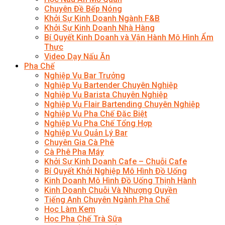
Chuyên Đề Bếp Nóng
Khởi Sự Kinh Doanh Ngành F&B
Khởi Sự Kinh Doanh Nhà Hàng
Bí Quyết Kinh Doanh và Vận Hành Mô Hình Ẩm
Thực
Video Dạy Nấu Ăn
Pha Chế
Nghiệp Vụ Bar Trưởng
Nghiệp Vụ Bartender Chuyên Nghiệp
Nghiệp Vụ Barista Chuyên Nghiệp
Nghiệp Vụ Flair Bartending Chuyên Nghiệp
Nghiệp Vụ Pha Chế Đặc Biệt
Nghiệp Vụ Pha Chế Tổng Hợp
Nghiệp Vụ Quản Lý Bar
Chuyên Gia Cà Phê
Cà Phê Pha Máy
Khởi Sự Kinh Doanh Cafe – Chuỗi Cafe
Bí Quyết Khởi Nghiệp Mô Hình Đồ Uống
Kinh Doanh Mô Hình Đồ Uống Thịnh Hành
Kinh Doanh Chuỗi Và Nhượng Quyền
Tiếng Anh Chuyên Ngành Pha Chế
Học Làm Kem
Học Pha Chế Trà Sữa