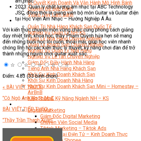
âm nhạc.
Bí Quyết Kinh Doanh Và Vận Hành Mô Hình Bánh
2023: Quản lý chất lượng âm nhạc tại ABC Technology
Chuyên Đề Bếp Bánh
JSC, đồng thời là giảng viên bộ môn Guitar và Guitar điện
Video Dạy Làm Bánh
tại Học Viện Âm Nhạc – Hướng Nghiệp Á Âu.
Quản Trị NHKS
Quản Trị Nhà Hàng Khách Sạn Quốc Tế
Với kiến thức chuyên môn vững chắc cùng phong cách giảng
Nghiệp Vụ Quản Lý NH-KS
dạy nhiệt tình, khoa học, thầy Phạm Quỳnh hứa hẹn sẽ mang
Quản Lý Nhà Hàng Chuyên Nghiệp
đến những buổi học lôi cuốn, thoải mái, giúp học viên nhanh
Quản Lý Khách Sạn Chuyên Nghiệp
chóng lĩnh hội các kiến thức lý thuyết, kỹ năng chơi đàn để trở
Nghiệp Vụ Quản Lý Nhà Hàng
thành những người chơi guitar xuất sắc.
Nghiệp Vụ Lễ Tân Chuyên Nghiệp
Giám Đốc Điều Hành Nhà Hàng
☆
☆
☆
☆
☆
Tiếng Anh Nhà Hàng Khách Sạn
Khởi Sự Kinh Doanh Khách Sạn
Điểm: 4.83 (33 bình chọn)
Khởi Sự Kinh Doanh Nhà Hàng
Khởi Sự Kinh Doanh Khách Sạn Mini – Homestay –
« BÀI VIẾT TRƯỚC
AirBnB
"Cô Ngô Anh Ngọc Mai"
Kiến Thức & Kỹ Năng Ngành NH – KS
Marketing
BÀI VIẾT TIẾP THEO »
Digital Marketing
Giám Đốc Digital Marketing
"Thầy Trần Thanh Xuân"
Chuyên Viên Social Media
Tiktok Marketing – Tiktok Ads
Thương Mại Điện Tử – Kinh Doanh Thực
Chiến Trên Shopee