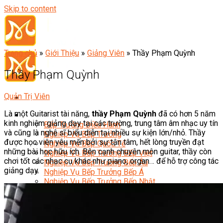
Skip to content
Trang chủ
»
Giới Thiệu
»
Giảng Viên
»
Thầy Phạm Quỳnh
Thầy Phạm Quỳnh
Quản Trị Viên
Là một Guitarist tài năng,
thầy Phạm Quỳnh
đã có hơn 5 năm
Đầu Bếp
kinh nghiệm giảng dạy tại các trường, trung tâm âm nhạc uy tín
Bếp Trưởng Điều Hành
và cũng là nghệ sĩ biểu diễn tại nhiều sự kiện lớn/nhỏ. Thầy
Nghiệp Vụ Bếp Trưởng
được học viên yêu mến bởi sự tận tâm, hết lòng truyền đạt
Nghiệp Vụ Bếp Quốc Tế
những bài học hữu ích. Bên cạnh chuyên môn guitar, thầy còn
Nghiệp Vụ Bếp Trưởng Bếp Việt
chơi tốt các nhạc cụ khác như piano, organ… để hỗ trợ công tác
Nghiệp Vụ Bếp Trưởng Bếp Âu
giảng dạy.
Nghiệp Vụ Bếp Trưởng Bếp Á
Nghiệp Vụ Bếp Trưởng Bếp Nhật
Nghiệp Vụ Bếp Trưởng Bếp Hoa
Nghiệp Vụ Bếp Hàn
Nghiệp Vụ Bếp Thái
Nghiệp Vụ Bếp Chay