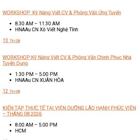
WORKSHOP: Kỹ Năng Viết CV & Phỏng Vấn Ứng Tuyển
8.30 AM – 11.30 AM
HNAAu CN Xô Viết Nghệ Tĩnh
13
TH.08
WORKSHOP:Kỹ Năng Viết CV & Phỏng Vấn Chinh Phục Nhà
Tuyển Dụng
1.30 PM – 5.00 PM
HNAAu CN XUÂN HÒA
12
TH.08
KIẾN TẬP THỰC TẾ TẠI VIỆN DƯỠNG LÃO HẠNH PHÚC VIÊN
– THÁNG 08.2026
8.00 AM – 5.00 PM
HCM