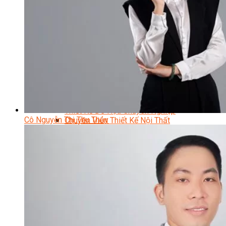
Data Visualization (Trực Quan Hóa Dữ Liệu)
Data System (Quản Trị Dữ Liệu)
Chuyên Viên Lập Trình (Full Stack)
Chuyên Viên Lập Trình Website (Full Stack)
Chuyên Viên Lập Trình Mobile (Full Stack)
Software Testing
Trọn Bộ Công Cụ AI Văn Phòng
Trọn Bộ Công Cụ AI Ứng Dụng Giảng Dạy
Lập Trình Cho Trẻ Em
Tin Học Ứng Dụng
Thiết Kế (Design)
Thiết Kế Đồ Họa Chuyên Nghiệp
Cô Nguyễn Thị Thu Thủy
Chuyên Viên Thiết Kế Nội Thất
3D Game Art & Design
Mỹ Thuật Đa Phương Tiện
3D Animation
Mỹ Thuật Số – Digital Art
Motion Graphics Basic
Adobe Photoshop – Illustrator
Hội Họa Thiếu Nhi
Digital Art For Kids
Venus Academy
Sunny STEAM Academy
Trại Hè Kỹ Năng