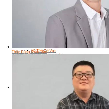
Trại Hè Hướng Nghiệp
Chuyên Đề Á Âu Kitchen For Kid & Teen
Chuyên Đề Kỹ Năng Sống
Khóa Học Nấu Ăn Cho Bé
Hội Họa Thiếu Nhi
Digital Art For Kids
Khóa Học Thiết Kế Truyện Tranh Ai
Khóa Học Họa Sĩ Ai
Khóa Học Biên Tập Video Với Ai
Mc Nhí
Kỳ Thủ Cờ Vua
Thầy Đặng Minh Tâm
Lập Trình Cho Trẻ Em
Robotic trẻ em
Piano Trẻ Em
Thanh Nhạc Trẻ Em
Sơ Cấp Cứu Cho Trẻ Em
Toán Tư Duy
Bếp Gia Đình
Trung Cấp CET
Kỹ Thuật Chế Biến Món Ăn
Kỹ Thuật Làm Bánh
Kỹ Thuật Pha Chế Đồ Uống
Quản Trị Khách Sạn