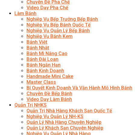
Chuyên Đề Pha Chế
Video Dạy Pha Chế
Làm Bánh
Nghiệp Vụ Bếp Trưởng Bếp Bánh
Nghiệp Vụ Bếp Bánh Quốc Tế
Nghiệp Vụ Quản Lý Bếp Bánh
Nghiệp Vụ Bánh Kem
Bánh Việt
Bánh Nhật
Bánh Mì Nâng Cao
Bánh Đài Loan
Bánh Ngắn Hạn
Bánh Kinh Doanh
Handmade Mini Cake
Master Class
Bí Quyết Kinh Doanh Và Vận Hành Mô Hình Bánh
Chuyên Đề Bếp Bánh
Video Dạy Làm Bánh
Quản Trị NHKS
Quản Trị Nhà Hàng Khách Sạn Quốc Tế
Nghiệp Vụ Quản Lý NH-KS
Quản Lý Nhà Hàng Chuyên Nghiệp
Quản Lý Khách Sạn Chuyên Nghiệp
Nghiệp Vụ Quản Lý Nhà Hàng