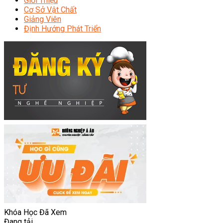
Giới Thiệu
Cơ Sở Vật Chất
Giảng Viên
Định Hướng Phát Triển
Khóa Học Đã Xem
Đang tải...