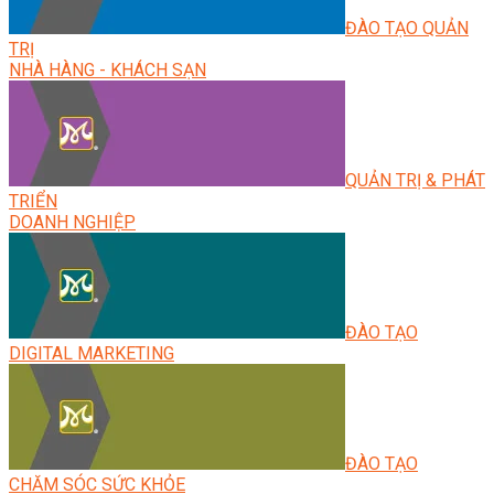
ĐÀO TẠO QUẢN
TRỊ
NHÀ HÀNG - KHÁCH SẠN
QUẢN TRỊ & PHÁT
TRIỂN
DOANH NGHIỆP
ĐÀO TẠO
DIGITAL MARKETING
ĐÀO TẠO
CHĂM SÓC SỨC KHỎE