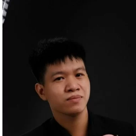
Nghiệp Vụ Quản Lý Bếp
Nghiệp Vụ Cấp Dưỡng
Nghiệp Vụ Bếp Phụ
Điểm Tâm Hồng Kông
Eat Clean
Food Stylist
Master Class
Bếp Gia Đình
Học Nấu Ăn Mở Quán
Chuyên Đề Bếp Nóng
Khởi Sự Kinh Doanh Ngành F&B
Khởi Sự Kinh Doanh Nhà Hàng
Bí Quyết Kinh Doanh và Vận Hành Mô Hình Ẩm
Thực
Video Dạy Nấu Ăn
Pha Chế
Nghiệp Vụ Bar Trưởng
Nghiệp Vụ Bartender Chuyên Nghiệp
Nghiệp Vụ Barista Chuyên Nghiệp
Nghiệp Vụ Flair Bartending Chuyên Nghiệp
Nghiệp Vụ Pha Chế Đặc Biệt
Nghiệp Vụ Pha Chế Tổng Hợp
Nghiệp Vụ Quản Lý Bar