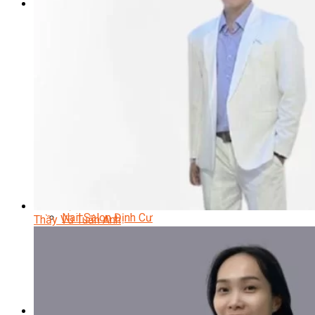
Sắc Đẹp
Kỹ Thuật Viên Spa
Quản Lý Spa
Khởi Sự Kinh Doanh Spa và Salon
Kinh Doanh Chuỗi và Nhượng Quyền Spa, Salon
Chăm Sóc Và Điều Trị Da
Chuyên Viên Trang Điểm
Trang Điểm Cô Dâu
Phun Xăm Thẩm Mỹ
Kỹ Thuật Tạo Sợi Hairstroke
Barber Chuyên Nghiệp
Kỹ Thuật Chải Bới Tóc Chuyên Nghiệp
Quản Lý Hair Salon Chuyên Nghiệp
Nối Mi Chuyên Nghiệp
Quản Lý Nail Salon Chuyên Nghiệp
Kỹ Thuật Nhuộm – Uốn – Duỗi
Nail Salon Định Cư
Thầy Vũ Tuấn Anh
Kinh Doanh Nail Box
Train The Trainer – Chuyên Ngành Nail
Chăm Sóc Mẹ Và Bé
Gội Đầu Dưỡng Sinh Và Massage Thư Giãn
Marketing Online Ngành Chăm Sóc Sắc Đẹp
Chuyên Đề Chăm Sóc Sắc Đẹp
Âm Nhạc