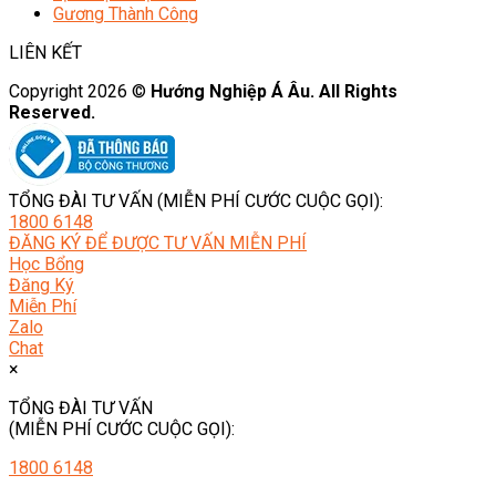
Gương Thành Công
LIÊN KẾT
Copyright 2026 ©
Hướng Nghiệp Á Âu. All Rights
Reserved.
TỔNG ĐÀI TƯ VẤN (MIỄN PHÍ CƯỚC CUỘC GỌI):
1800 6148
ĐĂNG KÝ ĐỂ ĐƯỢC TƯ VẤN MIỄN PHÍ
Học Bổng
Đăng Ký
Miễn Phí
Zalo
Chat
×
TỔNG ĐÀI TƯ VẤN
(MIỄN PHÍ CƯỚC CUỘC GỌI):
1800 6148