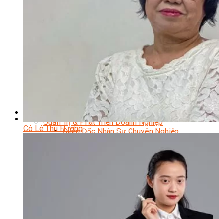
Kỹ Thuật Viên Điện Lạnh Dân Dụng
Kỹ Thuật Viên Điện Dân Dụng
Kỹ Thuật Viên Điện Công Nghiệp
Nghiệp Vụ Tư Vấn & Giám Sát MEP
Sửa Chữa Điện Lạnh Dân Dụng
Chuyên Viên Chẩn Đoán ECU
Kỹ Thuật Viên Đại Tu Hộp Số Tự Động Chuyên Sâu
Kỹ Thuật Quấn Dây Và Sửa Chữa Máy Điện
Thiết Kế Lắp Đặt Hệ Thống Điện Năng Lượng Mặt
Trời
Kỹ Thuật Viên Điện Tử Chuyên Ngành Điện – Điện
Lạnh Dân Dụng
Ngành Khác
Quản Trị & Phát Triển Doanh Nghiệp
Cô Lê Thu Hương
Giám Đốc Nhân Sự Chuyên Nghiệp
Quản Lý Cấp Trung Chuyên Nghiệp
Công Nghệ Thông Tin
Chuyên Viên Quản Trị Vận Hành Hệ Thống
An Ninh Mạng (Network Security)
Chuyên Viên Quản Trị Hệ Thống Và An Ninh
Mạng
Quản Trị Hệ Thống Linux
Quản Trị Vận Hành Microsoft Azure
Data Analyst (Phân Tích Dữ Liệu)