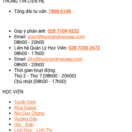
THÔNG TIN LIÊN HỆ
Tổng đài tư vấn:
1800 6148
08h00 - 20h00 (Miễn phí cước gọi)
Góp ý phản ánh:
028 7109 9232
Email:
gopy@huongnghiepaau.com
08h00 - 20h00
Liên hệ Quản Lý Học Viên:
028 7300 2672
08h00 - 17h00
Email:
info@huongnghiepaau.com
08h00 - 20h00
Thời gian hoạt động:
Thứ 2 - Thứ 7 (08h00 - 20h00)
Chủ nhật (08h00 - 17h00)
HỌC VIÊN
Tuyển Sinh
Khai Giảng
Nội Quy Chung
Hướng Dẫn
Hỏi - Đáp
Lịch Học - Lịch Thi