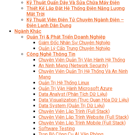
Kỹ Thuật Quấn Dây Và Sửa Chữa Máy Điện
Thiết Kế Lắp Đặt Hệ Thống Điện Năng Lượng
Mặt Trời
Kỹ Thuật Viên Điện Tử Chuyên Ngành Điện –
Điện Lạnh Dân Dụng
Ngành Khác
Quản Trị & Phát Triển Doanh Nghiệp
Giám Đốc Nhân Sự Chuyên Nghiệp
Quản Lý Cấp Trung Chuyên Nghiệp
Công Nghệ Thông Tin
Chuyên Viên Quản Trị Vận Hành Hệ Thống
An Ninh Mạng (Network Security)
Chuyên Viên Quản Trị Hệ Thống Và An Ninh
Mạng
Quản Trị Hệ Thống Linux
Quản Trị Vận Hành Microsoft Azure
Data Analyst (Phân Tích Dữ Liệu)
Data Visualization (Trực Quan Hóa Dữ Liệu)
Data System (Quản Trị Dữ Liệu)
Chuyên Viên Lập Trình (Full Stack)
Chuyên Viên Lập Trình Website (Full Stack)
Chuyên Viên Lập Trình Mobile (Full Stack)
Software Testing
Trọn Bộ Công Cụ AI Văn Phòng