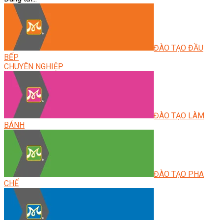
ĐÀO TẠO ĐẦU
BẾP
CHUYÊN NGHIỆP
ĐÀO TẠO LÀM
BÁNH
ĐÀO TẠO PHA
CHẾ