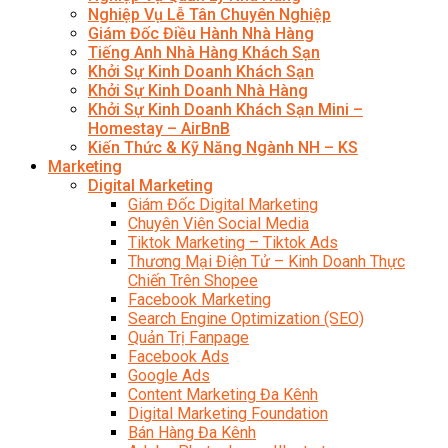
Nghiệp Vụ Lễ Tân Chuyên Nghiệp
Giám Đốc Điều Hành Nhà Hàng
Tiếng Anh Nhà Hàng Khách Sạn
Khởi Sự Kinh Doanh Khách Sạn
Khởi Sự Kinh Doanh Nhà Hàng
Khởi Sự Kinh Doanh Khách Sạn Mini –
Homestay – AirBnB
Kiến Thức & Kỹ Năng Ngành NH – KS
Marketing
Digital Marketing
Giám Đốc Digital Marketing
Chuyên Viên Social Media
Tiktok Marketing – Tiktok Ads
Thương Mại Điện Tử – Kinh Doanh Thực
Chiến Trên Shopee
Facebook Marketing
Search Engine Optimization (SEO)
Quản Trị Fanpage
Facebook Ads
Google Ads
Content Marketing Đa Kênh
Digital Marketing Foundation
Bán Hàng Đa Kênh