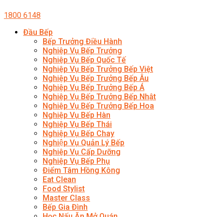
1800 6148
Đầu Bếp
Bếp Trưởng Điều Hành
Nghiệp Vụ Bếp Trưởng
Nghiệp Vụ Bếp Quốc Tế
Nghiệp Vụ Bếp Trưởng Bếp Việt
Nghiệp Vụ Bếp Trưởng Bếp Âu
Nghiệp Vụ Bếp Trưởng Bếp Á
Nghiệp Vụ Bếp Trưởng Bếp Nhật
Nghiệp Vụ Bếp Trưởng Bếp Hoa
Nghiệp Vụ Bếp Hàn
Nghiệp Vụ Bếp Thái
Nghiệp Vụ Bếp Chay
Nghiệp Vụ Quản Lý Bếp
Nghiệp Vụ Cấp Dưỡng
Nghiệp Vụ Bếp Phụ
Điểm Tâm Hồng Kông
Eat Clean
Food Stylist
Master Class
Bếp Gia Đình
Học Nấu Ăn Mở Quán