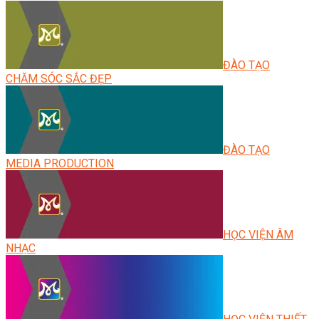
ĐÀO TẠO
CHĂM SÓC SẮC ĐẸP
ĐÀO TẠO
MEDIA PRODUCTION
HỌC VIỆN ÂM
NHẠC