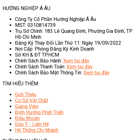
HƯỚNG NGHIỆP Á ÂU
Công Ty Cổ Phần Hướng Nghiệp Á Âu
MST: 0310814739
Trụ Sở Chính: 183 Lê Quang Định, Phường Gia Định, TP
Hồ Chí Minh
Đăng Ký Thay Đổi Lần Thứ 11: Ngày 19/09/2022
Nơi Cấp: Phòng Đăng Ký Kinh Doanh
Sở KH & ĐT TP.HCM
Chính Sách Bảo Hành:
Xem tại đây
Chính Sách Thanh Toán:
Xem tại đây
Chính Sách Bảo Mật Thông Tin:
Xem tại đây
TÌM HIỂU THÊM
Giới Thiệu
Cơ Sở Vật Chất
Giảng Viên
Định Hướng Phát Triển
Điều Khoản
Góp Ý - Liên Hệ
Hệ Thống Chi Nhánh