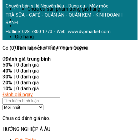
Chuyên bán sỉ lẻ Nguyên liệu - Dụng cụ - Máy móc
Chưa có sản phẩm trong giỏ hàng.
TRÀ SỮA - CAFÉ - QUÁN ĂN - QUÁN KEM - KINH DOANH
BÁNH
Hotline: 028 7300 1770 - Web:
www.dvpmarket.com
Giỏ hàng
Chưa có sản phẩm trong giỏ hàng.
Có (0) bình luận cho: Thầy Phạm Quỳnh
0
Đánh giá trung bình
5
0%
| 0 đánh giá
4
0%
| 0 đánh giá
3
0%
| 0 đánh giá
2
0%
| 0 đánh giá
1
0%
| 0 đánh giá
Đánh giá ngay
Chưa có đánh giá nào.
HƯỚNG NGHIỆP Á ÂU