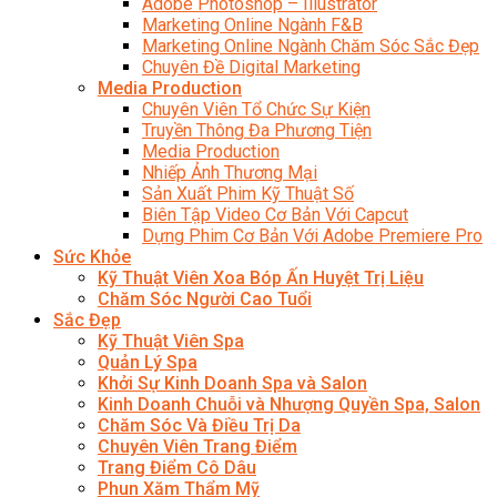
Adobe Photoshop – Illustrator
Marketing Online Ngành F&B
Marketing Online Ngành Chăm Sóc Sắc Đẹp
Chuyên Đề Digital Marketing
Media Production
Chuyên Viên Tổ Chức Sự Kiện
Truyền Thông Đa Phương Tiện
Media Production
Nhiếp Ảnh Thương Mại
Sản Xuất Phim Kỹ Thuật Số
Biên Tập Video Cơ Bản Với Capcut
Dựng Phim Cơ Bản Với Adobe Premiere Pro
Sức Khỏe
Kỹ Thuật Viên Xoa Bóp Ấn Huyệt Trị Liệu
Chăm Sóc Người Cao Tuổi
Sắc Đẹp
Kỹ Thuật Viên Spa
Quản Lý Spa
Khởi Sự Kinh Doanh Spa và Salon
Kinh Doanh Chuỗi và Nhượng Quyền Spa, Salon
Chăm Sóc Và Điều Trị Da
Chuyên Viên Trang Điểm
Trang Điểm Cô Dâu
Phun Xăm Thẩm Mỹ