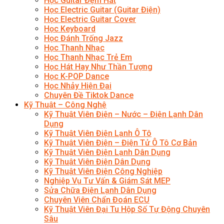
Học Guitar Đệm Hát
Học Electric Guitar (Guitar Điện)
Học Electric Guitar Cover
Học Keyboard
Học Đánh Trống Jazz
Học Thanh Nhạc
Học Thanh Nhạc Trẻ Em
Học Hát Hay Như Thần Tượng
Học K-POP Dance
Học Nhảy Hiện Đại
Chuyên Đề Tiktok Dance
Kỹ Thuật – Công Nghệ
Kỹ Thuật Viên Điện – Nước – Điện Lạnh Dân
Dụng
Kỹ Thuật Viên Điện Lạnh Ô Tô
Kỹ Thuật Viên Điện – Điện Tử Ô Tô Cơ Bản
Kỹ Thuật Viên Điện Lạnh Dân Dụng
Kỹ Thuật Viên Điện Dân Dụng
Kỹ Thuật Viên Điện Công Nghiệp
Nghiệp Vụ Tư Vấn & Giám Sát MEP
Sửa Chữa Điện Lạnh Dân Dụng
Chuyên Viên Chẩn Đoán ECU
Kỹ Thuật Viên Đại Tu Hộp Số Tự Động Chuyên
Sâu