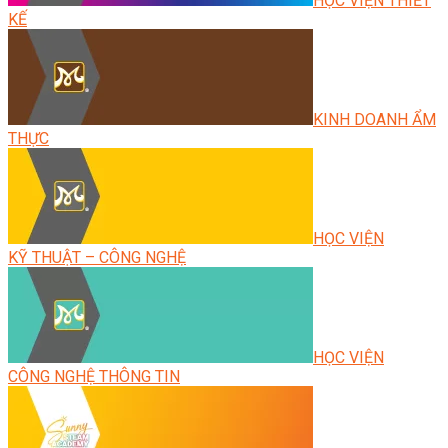
HỌC VIỆN THIẾT
KẾ
KINH DOANH ẨM
THỰC
HỌC VIỆN
KỸ THUẬT – CÔNG NGHỆ
HỌC VIỆN
CÔNG NGHỆ THÔNG TIN