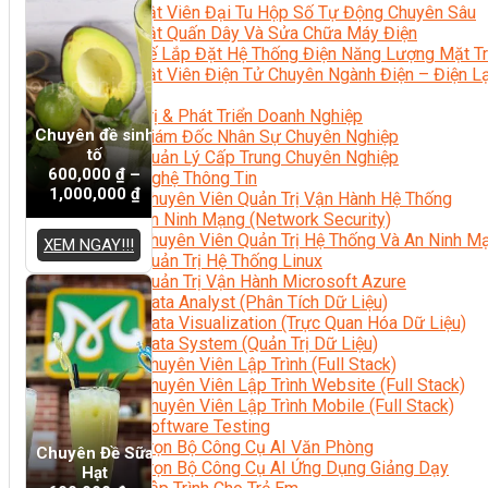
Kỹ Thuật Viên Đại Tu Hộp Số Tự Động Chuyên Sâu
Kỹ Thuật Quấn Dây Và Sửa Chữa Máy Điện
Thiết Kế Lắp Đặt Hệ Thống Điện Năng Lượng Mặt Tr
Kỹ Thuật Viên Điện Tử Chuyên Ngành Điện – Điện 
Ngành Khác
Quản Trị & Phát Triển Doanh Nghiệp
Chuyên đề sinh
Giám Đốc Nhân Sự Chuyên Nghiệp
tố
Quản Lý Cấp Trung Chuyên Nghiệp
600,000
₫
–
Công Nghệ Thông Tin
1,000,000
₫
Chuyên Viên Quản Trị Vận Hành Hệ Thống
An Ninh Mạng (Network Security)
Chuyên Viên Quản Trị Hệ Thống Và An Ninh M
XEM NGAY!!!
Quản Trị Hệ Thống Linux
Quản Trị Vận Hành Microsoft Azure
Data Analyst (Phân Tích Dữ Liệu)
Data Visualization (Trực Quan Hóa Dữ Liệu)
Data System (Quản Trị Dữ Liệu)
Chuyên Viên Lập Trình (Full Stack)
Chuyên Viên Lập Trình Website (Full Stack)
Chuyên Viên Lập Trình Mobile (Full Stack)
Software Testing
Trọn Bộ Công Cụ AI Văn Phòng
Chuyên Đề Sữa
Trọn Bộ Công Cụ AI Ứng Dụng Giảng Dạy
Hạt