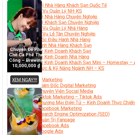
Quản Trị Nhà Hàng Khách Sạn Quốc Tế
Nghiệp Vụ Quản Lý NH-KS
Quản Lý Nhà Hàng Chuyên Nghiệp
Quản Lý Khách Sạn Chuyên Nghiệp
Nghiệp Vụ Quản Lý Nhà Hàng
Nghiệp Vụ Lễ Tân Chuyên Nghiệp
Giám Đốc Điều Hành Nhà Hàng
Tiếng Anh Nhà Hàng Khách Sạn
Chuyên Đề Pha
Khởi Sự Kinh Doanh Khách Sạn
Chế Cà Phê Thủ
Khởi Sự Kinh Doanh Nhà Hàng
Công – Brewing
Khởi Sự Kinh Doanh Khách Sạn Mini – Homestay – 
10,000,000
₫
Kiến Thức & Kỹ Năng Ngành NH – KS
Marketing
Digital Marketing
XEM NGAY!!!
Giám Đốc Digital Marketing
Chuyên Viên Social Media
Tiktok Marketing – Tiktok Ads
Thương Mại Điện Tử – Kinh Doanh Thực Chiến
Facebook Marketing
Search Engine Optimization (SEO)
Quản Trị Fanpage
Facebook Ads
Google Ads