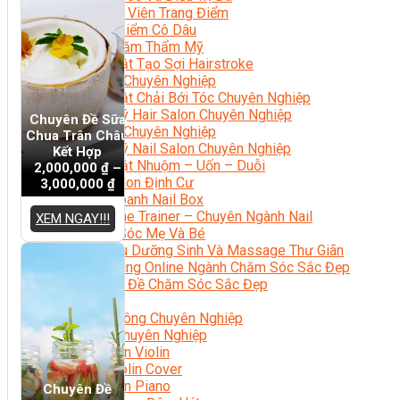
Chuyên Viên Trang Điểm
Trang Điểm Cô Dâu
Phun Xăm Thẩm Mỹ
Kỹ Thuật Tạo Sợi Hairstroke
Barber Chuyên Nghiệp
Kỹ Thuật Chải Bới Tóc Chuyên Nghiệp
Quản Lý Hair Salon Chuyên Nghiệp
Chuyên Đề Sữa
Nối Mi Chuyên Nghiệp
Chua Trân Châu
Quản Lý Nail Salon Chuyên Nghiệp
Kết Hợp
Kỹ Thuật Nhuộm – Uốn – Duỗi
2,000,000
₫
–
Nail Salon Định Cư
3,000,000
₫
Kinh Doanh Nail Box
Train The Trainer – Chuyên Ngành Nail
XEM NGAY!!!
Chăm Sóc Mẹ Và Bé
Gội Đầu Dưỡng Sinh Và Massage Thư Giãn
Marketing Online Ngành Chăm Sóc Sắc Đẹp
Chuyên Đề Chăm Sóc Sắc Đẹp
Âm Nhạc
Nhạc Công Chuyên Nghiệp
Ca Sĩ Chuyên Nghiệp
Học Đàn Violin
Học Violin Cover
Học Đàn Piano
Chuyên Đề