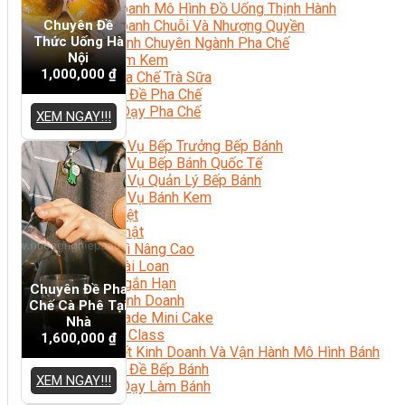
Kinh Doanh Mô Hình Đồ Uống Thịnh Hành
Chuyên Đề
Kinh Doanh Chuỗi Và Nhượng Quyền
Thức Uống Hà
Tiếng Anh Chuyên Ngành Pha Chế
Nội
Học Làm Kem
1,000,000
₫
Học Pha Chế Trà Sữa
Chuyên Đề Pha Chế
Video Dạy Pha Chế
XEM NGAY!!!
Làm Bánh
Nghiệp Vụ Bếp Trưởng Bếp Bánh
Nghiệp Vụ Bếp Bánh Quốc Tế
Nghiệp Vụ Quản Lý Bếp Bánh
Nghiệp Vụ Bánh Kem
Bánh Việt
Bánh Nhật
Bánh Mì Nâng Cao
Bánh Đài Loan
Bánh Ngắn Hạn
Chuyên Đề Pha
Bánh Kinh Doanh
Chế Cà Phê Tại
Handmade Mini Cake
Nhà
Master Class
1,600,000
₫
Bí Quyết Kinh Doanh Và Vận Hành Mô Hình Bánh
Chuyên Đề Bếp Bánh
XEM NGAY!!!
Video Dạy Làm Bánh
Quản Trị NHKS