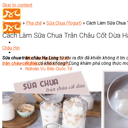
Skip to content
Trang chủ
»
Pha chế
»
Sữa Chua (Yogurt)
»
Cách Làm Sữa Chua T
Cách Làm Sữa Chua Trân Châu Cốt Dừa H
Châu Hin
Đầu Bếp
Sữa chua trân châu Hạ Long
từ khi ra đời đã khiến không ít tí
Bếp Trưởng Điều Hành
trân châu cốt dừa
có khó không? Cùng khám phá công thức món 
Nghiệp Vụ Bếp Trưởng
Nghiệp Vụ Bếp Quốc Tế
Nghiệp Vụ Bếp Trưởng Bếp Việt
Nghiệp Vụ Bếp Trưởng Bếp Âu
Nghiệp Vụ Bếp Trưởng Bếp Á
Nghiệp Vụ Bếp Trưởng Bếp Nhật
Nghiệp Vụ Bếp Trưởng Bếp Hoa
Nghiệp Vụ Bếp Hàn
Nghiệp Vụ Bếp Thái
Nghiệp Vụ Bếp Chay
Nghiệp Vụ Quản Lý Bếp
Nghiệp Vụ Cấp Dưỡng