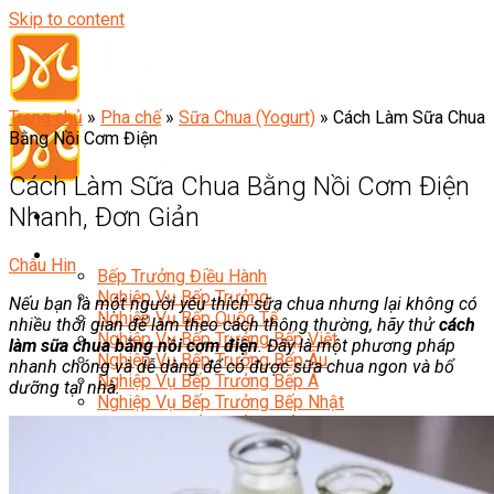
Skip to content
Trang chủ
»
Pha chế
»
Sữa Chua (Yogurt)
»
Cách Làm Sữa Chua
Bằng Nồi Cơm Điện
Cách Làm Sữa Chua Bằng Nồi Cơm Điện
Nhanh, Đơn Giản
Đầu Bếp
Châu Hin
Bếp Trưởng Điều Hành
Nghiệp Vụ Bếp Trưởng
Nếu bạn là một người yêu thích sữa chua nhưng lại không có
Nghiệp Vụ Bếp Quốc Tế
nhiều thời gian để làm theo cách thông thường, hãy thử
cách
Nghiệp Vụ Bếp Trưởng Bếp Việt
làm sữa chua bằng nồi cơm điện
. Đây là một phương pháp
Nghiệp Vụ Bếp Trưởng Bếp Âu
nhanh chóng và dễ dàng để có được sữa chua ngon và bổ
Nghiệp Vụ Bếp Trưởng Bếp Á
dưỡng tại nhà.
Nghiệp Vụ Bếp Trưởng Bếp Nhật
Nghiệp Vụ Bếp Trưởng Bếp Hoa
Nghiệp Vụ Bếp Hàn
Nghiệp Vụ Bếp Thái
Nghiệp Vụ Bếp Chay