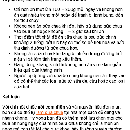
Chỉ nên ăn một lần 100 – 200g mỗi ngày và không nên
ăn quá nhiều trong một ngày để tránh bị lạnh bụng, dẫn
tới tiêu chảy.
Không nên ăn sữa chua khi đói, hãy sử dụng sữa chua
vào bữa ăn hoặc khoảng 1 – 2 giờ sau khi ăn.
Thời điểm tốt nhất để ăn sữa chua là sau bữa chính
khoảng 2 tiếng, bởi lúc này cơ thể sẽ dễ tiêu hóa và hấp
thu dinh dưỡng từ sữa chua hơn.
Không ăn sữa chua khi đang bị nhiễm trùng đường tiết
niệu vì sẽ làm tình trạng xấu thêm.
Đang dùng kháng sinh thì không nên ăn vì sẽ làm giảm
hiệu quả của kháng sinh.
Người bị dị ứng với sữa bò cũng không nên ăn, thay vào
đó có thể thử các loại sữa từ sữa dê, cừu hoặc các loại
sữa hạt.
Kết luận
Với chỉ một chiếc
nồi cơm điện
và vài nguyên liệu đơn giản,
bạn đã có thể tự
làm sữa chua
tại nhà một cách dễ dàng và
nhanh chóng. Hy vọng bạn đã có thêm một lựa chọn mới cho
bữa ăn hằng ngày của mình. Sữa chua không chỉ là món ăn
ngon mà còn rất tốt cho sức khỏe, hãy thường xuyên thưởng