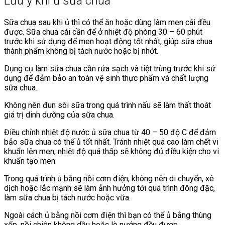
Lưu ý khi ủ sữa chua
Sữa chua sau khi ủ thì có thể ăn hoặc dùng làm men cái đều
được. Sữa chua cái cần để ở nhiệt độ phòng 30 – 60 phút
trước khi sử dụng để men hoạt động tốt nhất, giúp sữa chua
thành phẩm không bị tách nước hoặc bị nhớt.
Dụng cụ làm sữa chua cần rửa sạch và tiệt trùng trước khi sử
dụng để đảm bảo an toàn vệ sinh thực phẩm và chất lượng
sữa chua.
Không nên đun sôi sữa trong quá trình nấu sẽ làm thất thoát
giá trị dinh dưỡng của sữa chua.
Điều chỉnh nhiệt độ nước ủ sữa chua từ 40 – 50 độ C để đảm
bảo sữa chua có thể ủ tốt nhất. Tránh nhiệt quá cao làm chết vi
khuẩn lên men, nhiệt độ quá thấp sẽ không đủ điều kiện cho vi
khuẩn tạo men.
Trong quá trình ủ bằng nồi cơm điện, không nên di chuyển, xê
dịch hoặc lắc mạnh sẽ làm ảnh hưởng tới quá trình đông đặc,
làm sữa chua bị tách nước hoặc vữa.
Ngoài cách ủ bằng nồi cơm điện thì bạn có thể ủ bằng thùng
xốp, nồi chiên không dầu hoặc lò nướng đều được.