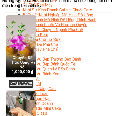
Chuyên Gia Cà Phê
Hướng Nghiệp Á Âu tìm hiểu cách làm sữa chua bằng nồi cơm
Cà Phê Pha Máy
điện trong bài viết này.
Khởi Sự Kinh Doanh Cafe – Chuỗi Cafe
Bí Quyết Khởi Nghiệp Mô Hình Đồ Uống
Kinh Doanh Mô Hình Đồ Uống Thịnh Hành
Kinh Doanh Chuỗi Và Nhượng Quyền
Tiếng Anh Chuyên Ngành Pha Chế
Học Làm Kem
Học Pha Chế Trà Sữa
Chuyên Đề Pha Chế
Video Dạy Pha Chế
Làm Bánh
Chuyên Đề
Nghiệp Vụ Bếp Trưởng Bếp Bánh
Thức Uống Hà
Nghiệp Vụ Bếp Bánh Quốc Tế
Nội
Nghiệp Vụ Quản Lý Bếp Bánh
1,000,000
₫
Nghiệp Vụ Bánh Kem
Bánh Việt
Bánh Nhật
XEM NGAY!!!
Bánh Mì Nâng Cao
Bánh Đài Loan
Bánh Ngắn Hạn
Bánh Kinh Doanh
Handmade Mini Cake
Master Class