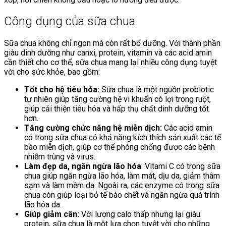
Công dụng của sữa chua
Sữa chua không chỉ ngon mà còn rất bổ dưỡng. Với thành phần
giàu dinh dưỡng như canxi, protein, vitamin và các acid amin
cần thiết cho cơ thể, sữa chua mang lại nhiều công dụng tuyệt
vời cho sức khỏe, bao gồm:
Tốt cho hệ tiêu hóa:
Sữa chua là một nguồn probiotic
tự nhiên giúp tăng cường hệ vi khuẩn có lợi trong ruột,
giúp cải thiện tiêu hóa và hấp thụ chất dinh dưỡng tốt
hơn.
Tăng cường chức năng hệ miễn dịch:
Các acid amin
có trong sữa chua có khả năng kích thích sản xuất các tế
bào miễn dịch, giúp cơ thể phòng chống được các bệnh
nhiễm trùng và virus.
Làm đẹp da, ngăn ngừa lão hóa
: Vitami C có trong sữa
chua giúp ngăn ngừa lão hóa, làm mát, dịu da, giảm thâm
sạm và làm mềm da. Ngoài ra, các enzyme có trong sữa
chua còn giúp loại bỏ tế bào chết và ngăn ngừa quá trình
lão hóa da.
Giúp giảm cân:
Với lượng calo thấp nhưng lại giàu
protein, sữa chua là một lựa chọn tuyệt vời cho những