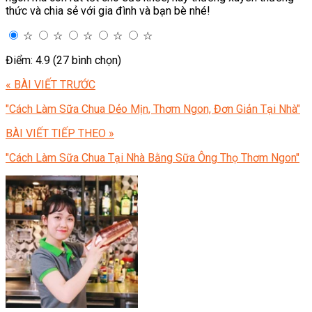
thức và chia sẻ với gia đình và bạn bè nhé!
☆
☆
☆
☆
☆
Điểm: 4.9 (27 bình chọn)
« BÀI VIẾT TRƯỚC
"Cách Làm Sữa Chua Dẻo Mịn, Thơm Ngon, Đơn Giản Tại Nhà"
BÀI VIẾT TIẾP THEO »
"Cách Làm Sữa Chua Tại Nhà Bằng Sữa Ông Thọ Thơm Ngon"