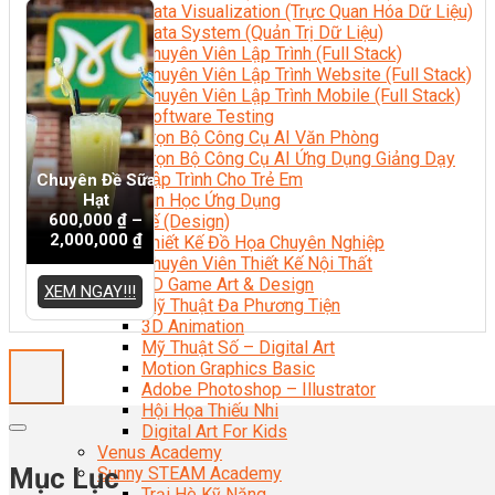
Data Visualization (Trực Quan Hóa Dữ Liệu)
Data System (Quản Trị Dữ Liệu)
Chuyên Viên Lập Trình (Full Stack)
Chuyên Viên Lập Trình Website (Full Stack)
Chuyên Viên Lập Trình Mobile (Full Stack)
Software Testing
Trọn Bộ Công Cụ AI Văn Phòng
Trọn Bộ Công Cụ AI Ứng Dụng Giảng Dạy
Lập Trình Cho Trẻ Em
Chuyên Đề Sữa
Hạt
Tin Học Ứng Dụng
600,000
₫
–
Thiết Kế (Design)
2,000,000
₫
Thiết Kế Đồ Họa Chuyên Nghiệp
Chuyên Viên Thiết Kế Nội Thất
3D Game Art & Design
XEM NGAY!!!
Mỹ Thuật Đa Phương Tiện
3D Animation
Mỹ Thuật Số – Digital Art
Motion Graphics Basic
Adobe Photoshop – Illustrator
Hội Họa Thiếu Nhi
Digital Art For Kids
Venus Academy
Mục Lục
Sunny STEAM Academy
Trại Hè Kỹ Năng