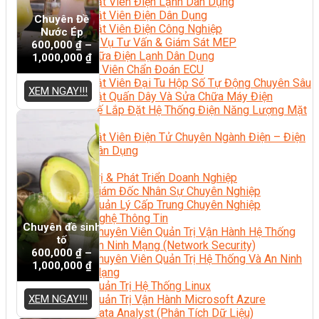
Kỹ Thuật Viên Điện Lạnh Dân Dụng
Kỹ Thuật Viên Điện Dân Dụng
Chuyên Đề
Kỹ Thuật Viên Điện Công Nghiệp
Nước Ép
Nghiệp Vụ Tư Vấn & Giám Sát MEP
600,000
₫
–
Sửa Chữa Điện Lạnh Dân Dụng
1,000,000
₫
Chuyên Viên Chẩn Đoán ECU
Kỹ Thuật Viên Đại Tu Hộp Số Tự Động Chuyên Sâu
XEM NGAY!!!
Kỹ Thuật Quấn Dây Và Sửa Chữa Máy Điện
Thiết Kế Lắp Đặt Hệ Thống Điện Năng Lượng Mặt
Trời
Kỹ Thuật Viên Điện Tử Chuyên Ngành Điện – Điện
Lạnh Dân Dụng
Ngành Khác
Quản Trị & Phát Triển Doanh Nghiệp
Giám Đốc Nhân Sự Chuyên Nghiệp
Quản Lý Cấp Trung Chuyên Nghiệp
Công Nghệ Thông Tin
Chuyên đề sinh
Chuyên Viên Quản Trị Vận Hành Hệ Thống
tố
An Ninh Mạng (Network Security)
600,000
₫
–
Chuyên Viên Quản Trị Hệ Thống Và An Ninh
1,000,000
₫
Mạng
Quản Trị Hệ Thống Linux
XEM NGAY!!!
Quản Trị Vận Hành Microsoft Azure
Data Analyst (Phân Tích Dữ Liệu)