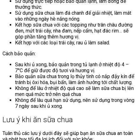
Sử dụng trực tiếp hoặc bảo quản lạnh, làm đông để
thưởng thức.
Sử dụng sữa chua làm đá chanh để giải nhiệt, làm mát
vào những ngày hè nắng nóng.
Kết hợp sữa chua với các topping như trân châu đường
đen, mứt trái cây, nha đam, nếp cẩm, hạt đác rim… sẽ
góp phần tăng thêm hương vị.
Kết hợp với các loại trái cây, rau ủ làm salad.
Cách bảo quản:
Sau khi ủ xong, bảo quản trong tủ lạnh ở nhiệt độ 4 –
7°C để giữ được độ tươi và hương vị.
Bảo quản sữa chua trong lọ thủy tinh có nắp đậy kín để
tránh bị ôxi hóa, bụi bẩn, làm ảnh hưởng tới chất lượng.
Không để lâu ở nhiệt độ quá cao sẽ làm sữa chua bị lên
men quá mức trở nên quá chua
Không để lâu quá hạn sử dụng, nên sử dụng trong vòng
7 ngày sau khi ủ xong.
Lưu ý khi ăn sữa chua
Tuân thủ các lưu ý dưới đây sẽ giúp bạn ăn sữa chua an toàn
và phát huy tối đa lợi ích đối với sức khỏe: