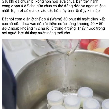
Sau khi đã chuẩn bị xong hỗn hợp sữa chua, bạn tiến hành
công đoạn ủ để cho sữa chua có thể đông đặc và ngon miệng
nhất. Bạn rót sữa chua vào các hũ thủy tinh rồi đậy kín nắp.
Bật nồi cơm điện ở chế độ ủ (Warm) 30 phút thì ngắt điện, xếp
các hũ sữa chua vào nồi rồi thêm nước nóng khoảng 40 – 50
độ C ngập khoảng 1/2 hũ rồi ủ trong 4 tiếng. Thấy nước trong
nồi nguội bớt thì thay nước nóng mới vào.