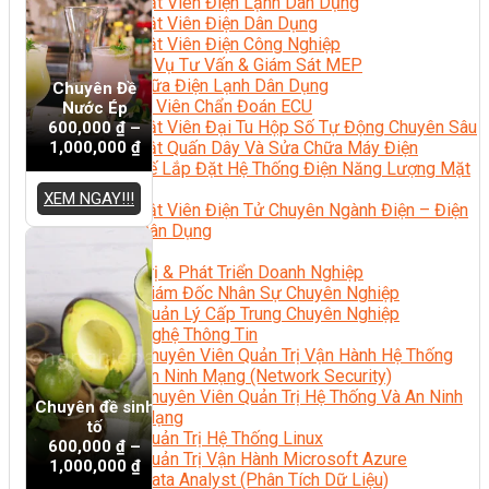
Kỹ Thuật Viên Điện Lạnh Dân Dụng
Kỹ Thuật Viên Điện Dân Dụng
Kỹ Thuật Viên Điện Công Nghiệp
Nghiệp Vụ Tư Vấn & Giám Sát MEP
Sửa Chữa Điện Lạnh Dân Dụng
Chuyên Đề
Chuyên Viên Chẩn Đoán ECU
Nước Ép
Kỹ Thuật Viên Đại Tu Hộp Số Tự Động Chuyên Sâu
600,000
₫
–
1,000,000
₫
Kỹ Thuật Quấn Dây Và Sửa Chữa Máy Điện
Thiết Kế Lắp Đặt Hệ Thống Điện Năng Lượng Mặt
Trời
XEM NGAY!!!
Kỹ Thuật Viên Điện Tử Chuyên Ngành Điện – Điện
Lạnh Dân Dụng
Ngành Khác
Quản Trị & Phát Triển Doanh Nghiệp
Giám Đốc Nhân Sự Chuyên Nghiệp
Quản Lý Cấp Trung Chuyên Nghiệp
Công Nghệ Thông Tin
Chuyên Viên Quản Trị Vận Hành Hệ Thống
An Ninh Mạng (Network Security)
Chuyên Viên Quản Trị Hệ Thống Và An Ninh
Chuyên đề sinh
Mạng
tố
Quản Trị Hệ Thống Linux
600,000
₫
–
Quản Trị Vận Hành Microsoft Azure
1,000,000
₫
Data Analyst (Phân Tích Dữ Liệu)