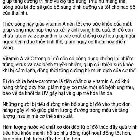
giúp tăng cường trí nhớ và độ tập trung. Phụ nữ mang thai
uống sữa bí đỏ sẽ giúp bổ sung dinh dưỡng và tốt cho não bộ
của thai nhi.
Thức uống này giàu vitamin A nên tốt cho sức khỏe của mắt,
giúp võng mạc hấp thụ và xử lý ánh sáng hiệu quả. Bí đỏ còn
chứa lutein và zeaxanthin là các chất chống oxy hóa giúp ngăn
ngừa bệnh đục thủy tinh thể, giảm nguy cơ thoái hóa điểm
vàng.
Vitamin A và C trong bí đỏ còn có công dụng chống lại nhiễm
trùng, virus và các bệnh truyền nhiễm, giúp cải thiện sức khỏe
khi bị cảm lạnh, đồng thời tăng cường hệ miễn dịch của cơ thể.
Bí đỏ chứa beta-carotene là tiền chất của vitamin A, có khả
năng chống oxy hóa, giảm nguy cơ mắc một số bệnh ung thư,
bảo vệ da khỏi tia UV gây hại và giúp trẻ hóa làn da.
Những người bị tiểu đường nên bổ sung bí đỏ vào thực đơn
hàng ngày vì nó giúp giảm lượng đường trong máu và tăng
lượng insulin mà cơ thể sản xuất.
Hàm lượng nước và chất xơ dồi dào từ bí đỏ thúc đẩy quá trình
tiêu hóa khỏe mạnh, hỗ trợ nhu động ruột hoạt động tốt hơn,
làm giảm tình trạng đầy hơi, táo bón.