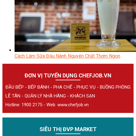
Cách Làm Sữa Đậu Nành Nguyên Chất Thơm Ngon
ĐƠN VỊ TUYỂN DỤNG CHEFJOB.VN
ĐẦU BẾP - BẾP BÁNH - PHA CHẾ - PHỤC VỤ - BUỒNG PHÒNG
LỄ TÂN - QUẢN LÝ NHÀ HÀNG - KHÁCH SẠN
Hotline: 1900 2175 - Web:
www.chefjob.vn
SIÊU THỊ ĐVP MARKET