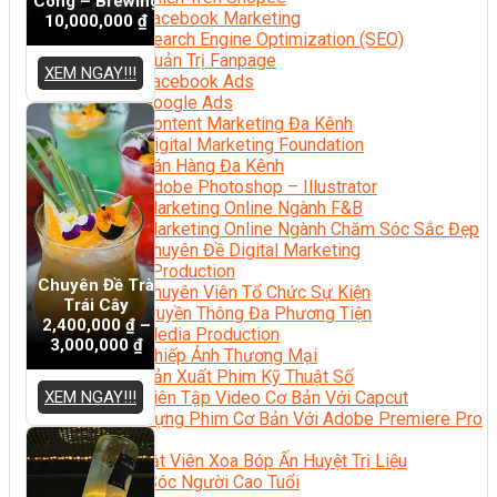
Công – Brewing
Facebook Marketing
10,000,000
₫
Search Engine Optimization (SEO)
Quản Trị Fanpage
XEM NGAY!!!
Facebook Ads
Google Ads
Content Marketing Đa Kênh
Digital Marketing Foundation
Bán Hàng Đa Kênh
Adobe Photoshop – Illustrator
Marketing Online Ngành F&B
Marketing Online Ngành Chăm Sóc Sắc Đẹp
Chuyên Đề Digital Marketing
Media Production
Chuyên Đề Trà
Chuyên Viên Tổ Chức Sự Kiện
Trái Cây
Truyền Thông Đa Phương Tiện
2,400,000
₫
–
Media Production
3,000,000
₫
Nhiếp Ảnh Thương Mại
Sản Xuất Phim Kỹ Thuật Số
XEM NGAY!!!
Biên Tập Video Cơ Bản Với Capcut
Dựng Phim Cơ Bản Với Adobe Premiere Pro
Sức Khỏe
Kỹ Thuật Viên Xoa Bóp Ấn Huyệt Trị Liệu
Chăm Sóc Người Cao Tuổi