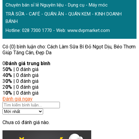
Chuyên bán sỉ lẻ Nguyên liệu - Dụng cụ - Máy móc
TRÀ SỮA - CAFÉ - QUÁN ĂN - QUÁN KEM - KINH DOANH
BÁNH
Hotline: 028 7300 1770 - Web:
www.dvpmarket.com
Có (0) bình luận cho: Cách Làm Sữa Bí Đỏ Ngọt Dịu, Béo Thơm
Giúp Tăng Cân, Đẹp Da
0
Đánh giá trung bình
5
0%
| 0 đánh giá
4
0%
| 0 đánh giá
3
0%
| 0 đánh giá
2
0%
| 0 đánh giá
1
0%
| 0 đánh giá
Đánh giá ngay
Chưa có đánh giá nào.