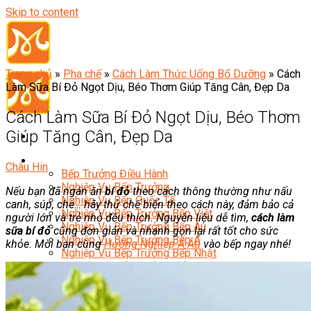
Skip to content
Trang chủ
»
Pha chế
»
Cách Làm Thức Uống Bổ Dưỡng
»
Cách
Làm Sữa Bí Đỏ Ngọt Dịu, Béo Thơm Giúp Tăng Cân, Đẹp Da
Cách Làm Sữa Bí Đỏ Ngọt Dịu, Béo Thơm
Giúp Tăng Cân, Đẹp Da
Đầu Bếp
Châu Hin
Bếp Trưởng Điều Hành
Nghiệp Vụ Bếp Trưởng
Nếu bạn đã ngán ăn
bí đỏ
theo cách thông thường như nấu
Nghiệp Vụ Bếp Quốc Tế
canh, súp, chè… hãy thử chế biến theo cách này, đảm bảo cả
Nghiệp Vụ Bếp Trưởng Bếp Việt
người lớn và trẻ nhỏ đều thích. Nguyên liệu dễ tìm,
cách làm
Nghiệp Vụ Bếp Trưởng Bếp Âu
sữa bí đỏ
cũng đơn giản và nhanh gọn lại rất tốt cho sức
Nghiệp Vụ Bếp Trưởng Bếp Á
khỏe. Mời bạn cùng
Hướng Nghiệp Á Âu
vào bếp ngay nhé!
Nghiệp Vụ Bếp Trưởng Bếp Nhật
Nghiệp Vụ Bếp Trưởng Bếp Hoa
Nghiệp Vụ Bếp Hàn
Nghiệp Vụ Bếp Thái
Nghiệp Vụ Bếp Chay