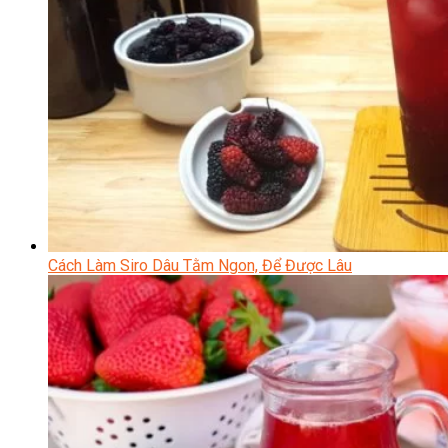
Cách Làm Siro Dâu Tằm Ngon, Để Được Lâu