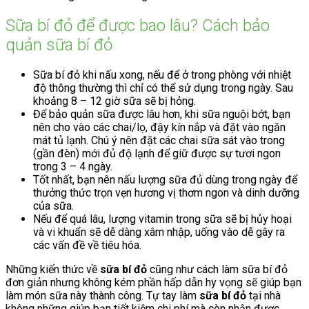
Sữa bí đỏ để được bao lâu? Cách bảo
quản sữa bí đỏ
Sữa bí đỏ khi nấu xong, nếu để ở trong phòng với nhiệt
độ thông thường thì chỉ có thể sử dụng trong ngày. Sau
khoảng 8 – 12 giờ sữa sẽ bị hỏng.
Để bảo quản sữa được lâu hơn, khi sữa nguội bớt, bạn
nên cho vào các chai/lọ, đậy kín nắp và đặt vào ngăn
mát tủ lạnh. Chú ý nên đặt các chai sữa sát vào trong
(gần đèn) mới đủ độ lạnh để giữ được sự tươi ngon
trong 3 – 4 ngày.
Tốt nhất, bạn nên nấu lượng sữa đủ dùng trong ngày để
thưởng thức trọn vẹn hương vị thơm ngon và dinh dưỡng
của sữa.
Nếu để quá lâu, lượng vitamin trong sữa sẽ bị hủy hoại
và vi khuẩn sẽ dễ dàng xâm nhập, uống vào dễ gây ra
các vấn đề về tiêu hóa.
Những kiến thức về
sữa bí đỏ
cũng như cách làm sữa bí đỏ
đơn giản nhưng không kém phần hấp dẫn hy vọng sẽ giúp bạn
làm món sữa này thành công. Tự tay làm
sữa bí đỏ
tại nhà
không những giúp bạn tiết kiệm chi phí mà còn nhận được