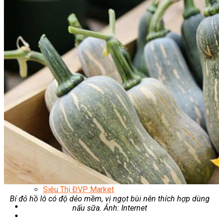
Quản Lý Kinh Doanh Nhà Hàng Và Dịch Vụ Ăn Uống
Hướng Dẫn Du Lịch
Quản Trị Lữ Hành
Marketing
Tạo Mẫu Và Chăm Sóc Sắc Đẹp
Truyền Thông Đa Phương Tiện
Công Nghệ Thông Tin
An Ninh Mạng
Thiết Kế Đồ Họa
Âm Nhạc
Điện Công Nghiệp Và Dân Dụng
Văn Hóa Phổ Thông
Nâng Cao Năng Lực Tiếng Anh – Chuẩn TOEIC
Tin Tức
HỌC BỔNG 2026
Học kỹ năng
Đào Tạo Nghề
Hoạt Động
Văn Hóa Ẩm Thực Việt Nam
Sự Kiện Hướng Nghiệp Á Âu
Siêu Thị ĐVP Market
Bí đỏ hồ lô có độ dẻo mềm, vị ngọt bùi nên thích hợp dùng
nấu sữa. Ảnh: Internet