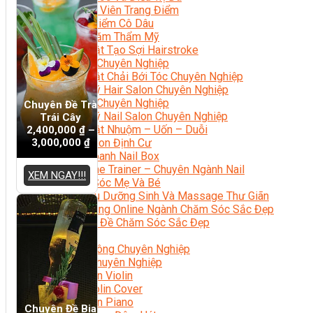
Chuyên Viên Trang Điểm
Trang Điểm Cô Dâu
Phun Xăm Thẩm Mỹ
Kỹ Thuật Tạo Sợi Hairstroke
Barber Chuyên Nghiệp
Kỹ Thuật Chải Bới Tóc Chuyên Nghiệp
Quản Lý Hair Salon Chuyên Nghiệp
Nối Mi Chuyên Nghiệp
Chuyên Đề Trà
Quản Lý Nail Salon Chuyên Nghiệp
Trái Cây
Kỹ Thuật Nhuộm – Uốn – Duỗi
2,400,000
₫
–
3,000,000
₫
Nail Salon Định Cư
Kinh Doanh Nail Box
Train The Trainer – Chuyên Ngành Nail
XEM NGAY!!!
Chăm Sóc Mẹ Và Bé
Gội Đầu Dưỡng Sinh Và Massage Thư Giãn
Marketing Online Ngành Chăm Sóc Sắc Đẹp
Chuyên Đề Chăm Sóc Sắc Đẹp
Âm Nhạc
Nhạc Công Chuyên Nghiệp
Ca Sĩ Chuyên Nghiệp
Học Đàn Violin
Học Violin Cover
Học Đàn Piano
Chuyên Đề Bia