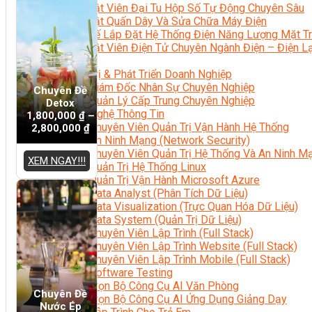
Kỹ Thuật Viên Đại Tu Hộp Số Tự Động Chuyên Sâu
Kỹ Thuật Quấn Dây Và Sửa Chữa Máy Điện
Thiết Kế Lắp Đặt Hệ Thống Điện Năng Lượng Mặt Tr
Kỹ Thuật Viên Điện Tử Chuyên Ngành Điện – Điện 
Ngành Khác
Quản Trị & Phát Triển Doanh Nghiệp
Giám Đốc Nhân Sự Chuyên Nghiệp
Chuyên Đề
Quản Lý Cấp Trung Chuyên Nghiệp
Detox
Công Nghệ Thông Tin
1,800,000
₫
–
Chuyên Viên Quản Trị Vận Hành Hệ Thống
2,800,000
₫
An Ninh Mạng (Network Security)
Chuyên Viên Quản Trị Hệ Thống Và An Ninh M
XEM NGAY!!!
Quản Trị Hệ Thống Linux
Quản Trị Vận Hành Microsoft Azure
Data Analyst (Phân Tích Dữ Liệu)
Data Visualization (Trực Quan Hóa Dữ Liệu)
Data System (Quản Trị Dữ Liệu)
Chuyên Viên Lập Trình (Full Stack)
Chuyên Viên Lập Trình Website (Full Stack)
Chuyên Viên Lập Trình Mobile (Full Stack)
Software Testing
Trọn Bộ Công Cụ AI Văn Phòng
Chuyên Đề
Trọn Bộ Công Cụ AI Ứng Dụng Giảng Dạy
Nước Ép