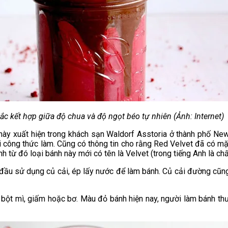
c kết hợp giữa độ chua và độ ngọt béo tự nhiên (Ảnh: Internet)
sa này xuất hiện trong khách sạn Waldorf Asstoria ở thành phố 
i công thức làm. Cũng có thông tin cho rằng Red Velvet đã có m
ừ đó loại bánh này mới có tên là Velvet (trong tiếng Anh là chất
t đầu sử dụng củ cải, ép lấy nước để làm bánh. Củ cải đường cũ
, bột mì, giấm hoặc bơ. Màu đỏ bánh hiện nay, người làm bánh