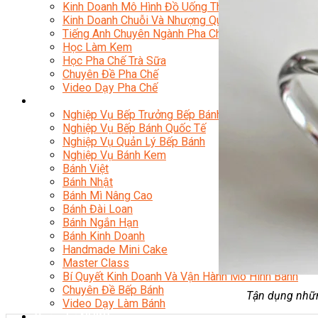
Kinh Doanh Mô Hình Đồ Uống Thịnh Hành
Kinh Doanh Chuỗi Và Nhượng Quyền
Tiếng Anh Chuyên Ngành Pha Chế
Học Làm Kem
Học Pha Chế Trà Sữa
Chuyên Đề Pha Chế
Video Dạy Pha Chế
Làm Bánh
Nghiệp Vụ Bếp Trưởng Bếp Bánh
Nghiệp Vụ Bếp Bánh Quốc Tế
Nghiệp Vụ Quản Lý Bếp Bánh
Nghiệp Vụ Bánh Kem
Bánh Việt
Bánh Nhật
Bánh Mì Nâng Cao
Bánh Đài Loan
Bánh Ngắn Hạn
Bánh Kinh Doanh
Handmade Mini Cake
Master Class
Bí Quyết Kinh Doanh Và Vận Hành Mô Hình Bánh
Chuyên Đề Bếp Bánh
Tận dụng nhữn
Video Dạy Làm Bánh
Quản Trị NHKS