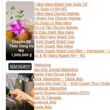
Quản Trị Nhà Hàng Khách Sạn Quốc Tế
Nghiệp Vụ Quản Lý NH-KS
Quản Lý Nhà Hàng Chuyên Nghiệp
Quản Lý Khách Sạn Chuyên Nghiệp
Nghiệp Vụ Quản Lý Nhà Hàng
Nghiệp Vụ Lễ Tân Chuyên Nghiệp
Giám Đốc Điều Hành Nhà Hàng
Tiếng Anh Nhà Hàng Khách Sạn
Khởi Sự Kinh Doanh Khách Sạn
Chuyên Đề
Thức Uống Hà
Khởi Sự Kinh Doanh Nhà Hàng
Nội
Khởi Sự Kinh Doanh Khách Sạn Mini – Homestay – 
1,000,000
₫
Kiến Thức & Kỹ Năng Ngành NH – KS
Marketing
Digital Marketing
XEM NGAY!!!
Giám Đốc Digital Marketing
Chuyên Viên Social Media
Tiktok Marketing – Tiktok Ads
Thương Mại Điện Tử – Kinh Doanh Thực Chiến
Facebook Marketing
Search Engine Optimization (SEO)
Quản Trị Fanpage
Facebook Ads
Google Ads