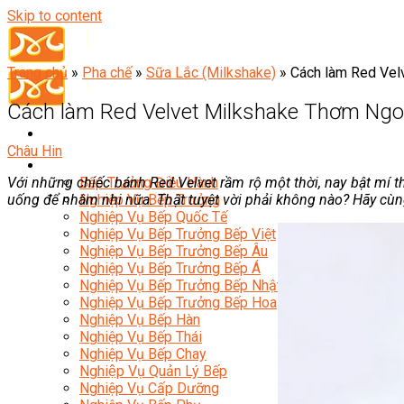
Skip to content
Trang chủ
»
Pha chế
»
Sữa Lắc (Milkshake)
»
Cách làm Red Vel
Cách làm Red Velvet Milkshake Thơm Ng
Châu Hin
Đầu Bếp
Với những chiếc bánh Red Velvet rầm rộ một thời, nay bật mí
Bếp Trưởng Điều Hành
uống để nhâm nhi nữa. Thật tuyệt vời phải không nào? Hãy c
Nghiệp Vụ Bếp Trưởng
Nghiệp Vụ Bếp Quốc Tế
Nghiệp Vụ Bếp Trưởng Bếp Việt
Nghiệp Vụ Bếp Trưởng Bếp Âu
Nghiệp Vụ Bếp Trưởng Bếp Á
Nghiệp Vụ Bếp Trưởng Bếp Nhật
Nghiệp Vụ Bếp Trưởng Bếp Hoa
Nghiệp Vụ Bếp Hàn
Nghiệp Vụ Bếp Thái
Nghiệp Vụ Bếp Chay
Nghiệp Vụ Quản Lý Bếp
Nghiệp Vụ Cấp Dưỡng