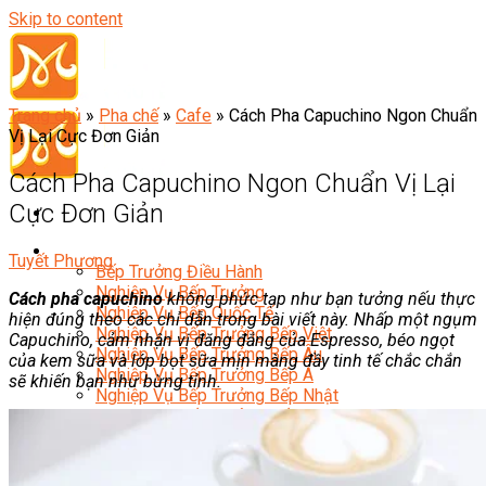
Skip to content
Trang chủ
»
Pha chế
»
Cafe
»
Cách Pha Capuchino Ngon Chuẩn
Vị Lại Cực Đơn Giản
Cách Pha Capuchino Ngon Chuẩn Vị Lại
Cực Đơn Giản
Đầu Bếp
Tuyết Phương
Bếp Trưởng Điều Hành
Nghiệp Vụ Bếp Trưởng
Cách pha capuchino
không phức tạp như bạn tưởng nếu thực
Nghiệp Vụ Bếp Quốc Tế
hiện đúng theo các chỉ dẫn trong bài viết này. Nhấp một ngụm
Nghiệp Vụ Bếp Trưởng Bếp Việt
Capuchino, cảm nhận vị đăng đắng của Espresso, béo ngọt
Nghiệp Vụ Bếp Trưởng Bếp Âu
của kem sữa và lớp bọt sữa mịn màng đầy tinh tế chắc chắn
Nghiệp Vụ Bếp Trưởng Bếp Á
sẽ khiến bạn như bừng tỉnh.
Nghiệp Vụ Bếp Trưởng Bếp Nhật
Nghiệp Vụ Bếp Trưởng Bếp Hoa
Nghiệp Vụ Bếp Hàn
Nghiệp Vụ Bếp Thái
Nghiệp Vụ Bếp Chay