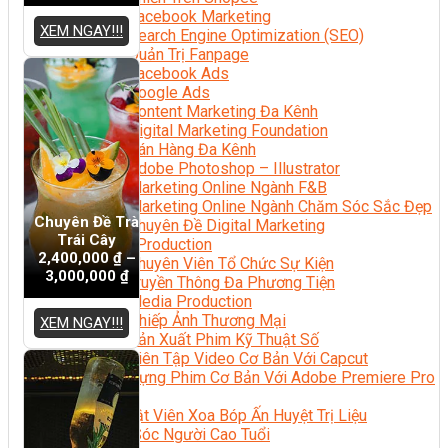
Facebook Marketing
XEM NGAY!!!
Search Engine Optimization (SEO)
Quản Trị Fanpage
Facebook Ads
Google Ads
Content Marketing Đa Kênh
Digital Marketing Foundation
Bán Hàng Đa Kênh
Adobe Photoshop – Illustrator
Marketing Online Ngành F&B
Marketing Online Ngành Chăm Sóc Sắc Đẹp
Chuyên Đề Trà
Chuyên Đề Digital Marketing
Trái Cây
Media Production
2,400,000
₫
–
Chuyên Viên Tổ Chức Sự Kiện
3,000,000
₫
Truyền Thông Đa Phương Tiện
Media Production
Nhiếp Ảnh Thương Mại
XEM NGAY!!!
Sản Xuất Phim Kỹ Thuật Số
Biên Tập Video Cơ Bản Với Capcut
Dựng Phim Cơ Bản Với Adobe Premiere Pro
Sức Khỏe
Kỹ Thuật Viên Xoa Bóp Ấn Huyệt Trị Liệu
Chăm Sóc Người Cao Tuổi