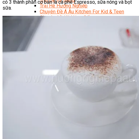
có 3 thành phần cơ bản là cà phê Espresso, sữa nóng và bọt
Trại Hè Hướng Nghiệp
sữa.
Chuyên Đề Á Âu Kitchen For Kid & Teen
Chuyên Đề Kỹ Năng Sống
Khóa Học Nấu Ăn Cho Bé
Hội Họa Thiếu Nhi
Digital Art For Kids
Khóa Học Thiết Kế Truyện Tranh Ai
Khóa Học Họa Sĩ Ai
Khóa Học Biên Tập Video Với Ai
Mc Nhí
Kỳ Thủ Cờ Vua
Lập Trình Cho Trẻ Em
Robotic trẻ em
Piano Trẻ Em
Thanh Nhạc Trẻ Em
Sơ Cấp Cứu Cho Trẻ Em
Toán Tư Duy
Bếp Gia Đình
Trung Cấp CET
Kỹ Thuật Chế Biến Món Ăn
Kỹ Thuật Làm Bánh
Kỹ Thuật Pha Chế Đồ Uống
Quản Trị Khách Sạn