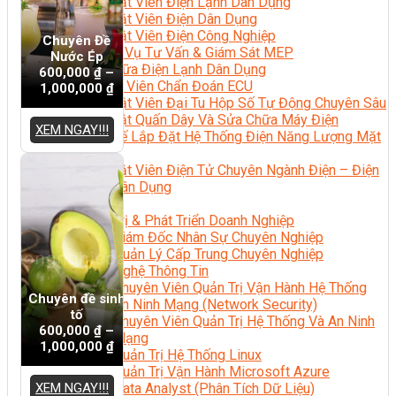
Kỹ Thuật Viên Điện Lạnh Dân Dụng
Kỹ Thuật Viên Điện Dân Dụng
Kỹ Thuật Viên Điện Công Nghiệp
Chuyên Đề
Nghiệp Vụ Tư Vấn & Giám Sát MEP
Nước Ép
Sửa Chữa Điện Lạnh Dân Dụng
600,000
₫
–
Chuyên Viên Chẩn Đoán ECU
1,000,000
₫
Kỹ Thuật Viên Đại Tu Hộp Số Tự Động Chuyên Sâu
Kỹ Thuật Quấn Dây Và Sửa Chữa Máy Điện
XEM NGAY!!!
Thiết Kế Lắp Đặt Hệ Thống Điện Năng Lượng Mặt
Trời
Kỹ Thuật Viên Điện Tử Chuyên Ngành Điện – Điện
Lạnh Dân Dụng
Ngành Khác
Quản Trị & Phát Triển Doanh Nghiệp
Giám Đốc Nhân Sự Chuyên Nghiệp
Quản Lý Cấp Trung Chuyên Nghiệp
Công Nghệ Thông Tin
Chuyên Viên Quản Trị Vận Hành Hệ Thống
Chuyên đề sinh
An Ninh Mạng (Network Security)
tố
Chuyên Viên Quản Trị Hệ Thống Và An Ninh
600,000
₫
–
Mạng
1,000,000
₫
Quản Trị Hệ Thống Linux
Quản Trị Vận Hành Microsoft Azure
XEM NGAY!!!
Data Analyst (Phân Tích Dữ Liệu)