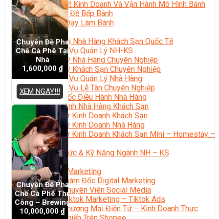
Bí Quyết Kinh Doanh Và Vận Hành Mô Hình Bánh
Chuyên Đề Bếp Bánh
Video Dạy Làm Bánh
Quản Trị NHKS
Quản Trị Nhà Hàng Khách Sạn Quốc Tế
Chuyên Đề Pha
Nghiệp Vụ Quản Lý NH-KS
Chế Cà Phê Tại
Nhà
Quản Lý Nhà Hàng Chuyên Nghiệp
1,600,000
₫
Quản Lý Khách Sạn Chuyên Nghiệp
Nghiệp Vụ Quản Lý Nhà Hàng
Nghiệp Vụ Lễ Tân Chuyên Nghiệp
XEM NGAY!!!
Giám Đốc Điều Hành Nhà Hàng
Tiếng Anh Nhà Hàng Khách Sạn
Khởi Sự Kinh Doanh Khách Sạn
Khởi Sự Kinh Doanh Nhà Hàng
Khởi Sự Kinh Doanh Khách Sạn Mini – Homestay –
AirBnB
Kiến Thức & Kỹ Năng Ngành NH – KS
Marketing
Digital Marketing
Giám Đốc Digital Marketing
Chuyên Đề Pha
Chuyên Viên Social Media
Chế Cà Phê Thủ
Tiktok Marketing – Tiktok Ads
Công – Brewing
Thương Mại Điện Tử – Kinh Doanh Thực
10,000,000
₫
Chiến Trên Shopee