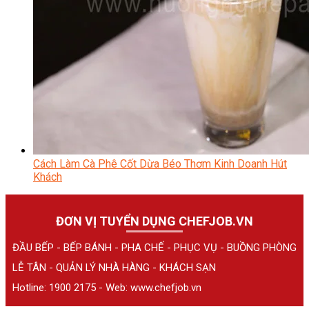
Cách Làm Cà Phê Cốt Dừa Béo Thơm Kinh Doanh Hút
Khách
ĐƠN VỊ TUYỂN DỤNG CHEFJOB.VN
ĐẦU BẾP - BẾP BÁNH - PHA CHẾ - PHỤC VỤ - BUỒNG PHÒNG
LỄ TÂN - QUẢN LÝ NHÀ HÀNG - KHÁCH SẠN
Hotline: 1900 2175 - Web:
www.chefjob.vn