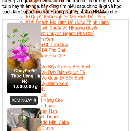
Chuyên Gia Cà Phê
hương vị ngọt ngào. Bạn thích hình trái tim, lá dương xỉ, hoa
Cà Phê Pha Máy
tulip hay thiên nga, hãy cùng tìm hiểu capuchino là gì và học
Khởi Sự Kinh Doanh Cafe – Chuỗi Cafe
cách làm capuchino với Hướng Nghiệp Á Âu (HNAAu) nhé!
Bí Quyết Khởi Nghiệp Mô Hình Đồ Uống
Kinh Doanh Mô Hình Đồ Uống Thịnh Hành
Kinh Doanh Chuỗi Và Nhượng Quyền
Tiếng Anh Chuyên Ngành Pha Chế
Học Làm Kem
Học Pha Chế Trà Sữa
Chuyên Đề Pha Chế
Video Dạy Pha Chế
Làm Bánh
Nghiệp Vụ Bếp Trưởng Bếp Bánh
Chuyên Đề
Nghiệp Vụ Bếp Bánh Quốc Tế
Thức Uống Hà
Nghiệp Vụ Quản Lý Bếp Bánh
Nội
Nghiệp Vụ Bánh Kem
1,000,000
₫
Bánh Việt
Bánh Nhật
Bánh Mì Nâng Cao
XEM NGAY!!!
Bánh Đài Loan
Bánh Ngắn Hạn
Bánh Kinh Doanh
Handmade Mini Cake
Master Class