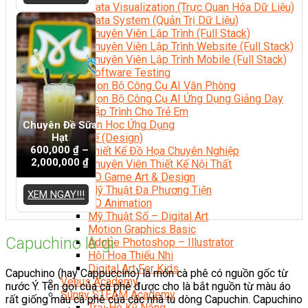
Data Visualization (Trực Quan Hóa Dữ Liệu)
Data System (Quản Trị Dữ Liệu)
Chuyên Viên Lập Trình (Full Stack)
Chuyên Viên Lập Trình Website (Full Stack)
Chuyên Viên Lập Trình Mobile (Full Stack)
Software Testing
Trọn Bộ Công Cụ AI Văn Phòng
Trọn Bộ Công Cụ AI Ứng Dụng Giảng Dạy
Lập Trình Cho Trẻ Em
Tin Học Ứng Dụng
Chuyên Đề Sữa
Hạt
Thiết Kế (Design)
600,000
₫
–
Thiết Kế Đồ Họa Chuyên Nghiệp
2,000,000
₫
Chuyên Viên Thiết Kế Nội Thất
3D Game Art & Design
Mỹ Thuật Đa Phương Tiện
XEM NGAY!!!
3D Animation
Mỹ Thuật Số – Digital Art
Motion Graphics Basic
Capuchino là gì
Adobe Photoshop – Illustrator
Hội Họa Thiếu Nhi
Digital Art For Kids
Capuchino (hay Cappuccino) là món cà phê có nguồn gốc từ
Venus Academy
nước Ý. Tên gọi của cà phê được cho là bắt nguồn từ màu áo
Sunny STEAM Academy
rất giống màu cà phê của các nhà tu dòng Capuchin. Capuchino
Trại Hè Kỹ Năng