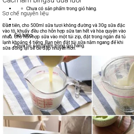
Cách làm bingsu dưa lưới
Chưa có sản phẩm trong giỏ hàng.
Sơ chế nguyên liệu
Đầu tiên, cho 500ml sữa tươi không đường và 30g sữa đặc
vào tô, khuấy đều cho hỗn hợp sữa tan hết và hòa quyện vào
Giỏ hàng
nhau. Cho hỗn hợp sữa vào một túi zip, đặt trong ngăn đá tủ
lạnh khoảng 4 tiếng. Bạn nên đặt túi sữa nằm ngang để khi
Chưa có sản phẩm trong giỏ hàng.
sữa đông lại sẽ dễ đập nhuyễn hơn.