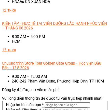
HNAAu CN XUÂN HÒA
12
TH.08
KIẾN TẬP THỰC TẾ TẠI VIỆN DƯỠNG LÃO HẠNH PHÚC VIÊN
– THÁNG 08.2026
8.00 AM – 5.00 PM
HCM
12
TH.08
Chương trình Store Tour Golden Gate Group - Học viện Đầu
Bếp - 12.8.2026
9.00 AM – 12.00 AM
240-242 Phạm Văn Đồng, Phường Hiệp Bình, TP. HCM
Đăng ký để được tư vấn miễn phí!
Vui lòng điền thông tin để được tư vấn trực tiếp nhanh nhất!
Nhập họ tên của bạn *
Nhập số điện thoại *