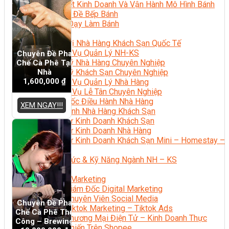
Bí Quyết Kinh Doanh Và Vận Hành Mô Hình Bánh
Chuyên Đề Bếp Bánh
Video Dạy Làm Bánh
Quản Trị NHKS
Quản Trị Nhà Hàng Khách Sạn Quốc Tế
Nghiệp Vụ Quản Lý NH-KS
Chuyên Đề Pha
Quản Lý Nhà Hàng Chuyên Nghiệp
Chế Cà Phê Tại
Nhà
Quản Lý Khách Sạn Chuyên Nghiệp
1,600,000
₫
Nghiệp Vụ Quản Lý Nhà Hàng
Nghiệp Vụ Lễ Tân Chuyên Nghiệp
Giám Đốc Điều Hành Nhà Hàng
XEM NGAY!!!
Tiếng Anh Nhà Hàng Khách Sạn
Khởi Sự Kinh Doanh Khách Sạn
Khởi Sự Kinh Doanh Nhà Hàng
Khởi Sự Kinh Doanh Khách Sạn Mini – Homestay –
AirBnB
Kiến Thức & Kỹ Năng Ngành NH – KS
Marketing
Digital Marketing
Giám Đốc Digital Marketing
Chuyên Viên Social Media
Chuyên Đề Pha
Tiktok Marketing – Tiktok Ads
Chế Cà Phê Thủ
Thương Mại Điện Tử – Kinh Doanh Thực
Công – Brewing
Chiến Trên Shopee