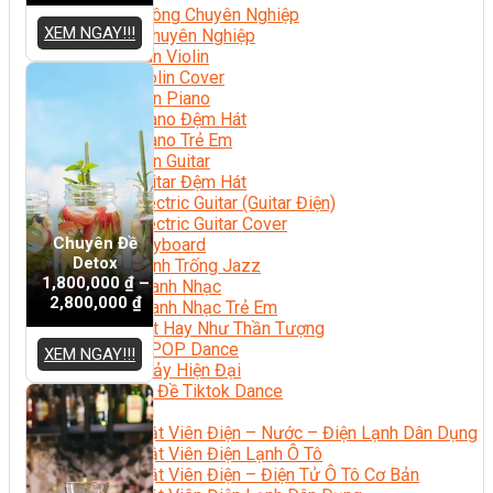
Nhạc Công Chuyên Nghiệp
XEM NGAY!!!
Ca Sĩ Chuyên Nghiệp
Học Đàn Violin
Học Violin Cover
Học Đàn Piano
Học Piano Đệm Hát
Học Piano Trẻ Em
Học Đàn Guitar
Học Guitar Đệm Hát
Học Electric Guitar (Guitar Điện)
Học Electric Guitar Cover
Chuyên Đề
Học Keyboard
Detox
Học Đánh Trống Jazz
1,800,000
₫
–
Học Thanh Nhạc
2,800,000
₫
Học Thanh Nhạc Trẻ Em
Học Hát Hay Như Thần Tượng
Học K-POP Dance
XEM NGAY!!!
Học Nhảy Hiện Đại
Chuyên Đề Tiktok Dance
Kỹ Thuật – Công Nghệ
Kỹ Thuật Viên Điện – Nước – Điện Lạnh Dân Dụng
Kỹ Thuật Viên Điện Lạnh Ô Tô
Kỹ Thuật Viên Điện – Điện Tử Ô Tô Cơ Bản