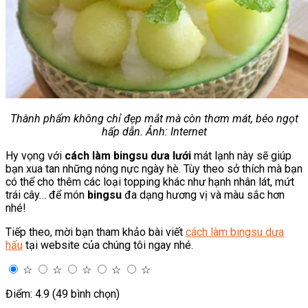
Thành phẩm không chỉ đẹp mắt mà còn thơm mát, béo ngọt
hấp dẫn. Ảnh: Internet
Hy vọng với
cách làm bingsu dưa lưới
mát lạnh này sẽ giúp
bạn xua tan những nóng nực ngày hè. Tùy theo sở thích mà bạn
có thể cho thêm các loại topping khác như hạnh nhân lát, mứt
trái cây… để món
bingsu
đa dạng hương vị và màu sắc hơn
nhé!
Tiếp theo, mời bạn tham khảo bài viết
cách làm bingsu dưa
hấu
tại website của chúng tôi ngay nhé.
☆
☆
☆
☆
☆
Điểm: 4.9 (49 bình chọn)