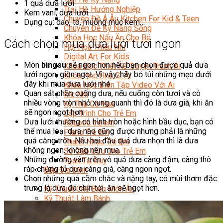
1 quả dưa lưới
Trại Hè Hướng Nghiệp
Kem vani, dưa lưới…
Chuyên Đề Á Âu Kitchen For Kid & Teen
Dụng cụ: dao, tô, muỗng múc kem…
Chuyên Đề Kỹ Năng Sống
Khóa Học Nấu Ăn Cho Bé
Cách chọn mua dưa lưới tươi ngon
Hội Họa Thiếu Nhi
Digital Art For Kids
Món
bingsu
sẽ ngon hơn nếu bạn chọn được quả dưa
Khóa Học Thiết Kế Truyện Tranh Ai
lưới ngon, giòn ngọt. Vì vậy, hãy bỏ túi những mẹo dưới
Khóa Học Họa Sĩ Ai
đây khi mua dưa lưới nhé.
Khóa Học Biên Tập Video Với Ai
Quan sát phần cuống dưa, nếu cuống còn tươi và có
Mc Nhí
nhiều vòng tròn nhỏ xung quanh thì đó là dưa già, khi ăn
Kỳ Thủ Cờ Vua
sẽ ngon ngọt hơn.
Lập Trình Cho Trẻ Em
Dưa lưới thường có hình tròn hoặc hình bầu dục, bạn có
Robotic trẻ em
thể mua loại dưa nào cũng được nhưng phải là những
Piano Trẻ Em
quả căng tròn. Nếu hai đầu quả dưa nhọn thì là dưa
Thanh Nhạc Trẻ Em
không ngon, không nên mua.
Sơ Cấp Cứu Cho Trẻ Em
Những đường vân trên vỏ quả dưa càng đậm, càng thô
Toán Tư Duy
ráp chứng tỏ dưa càng già, càng ngon ngọt.
Bếp Gia Đình
Chọn những quả cầm chắc và nặng tay, có mùi thơm đặc
Trung Cấp CET
trưng là dưa đã chín tới, ăn sẽ ngọt hơn.
Kỹ Thuật Chế Biến Món Ăn
Kỹ Thuật Làm Bánh
Kỹ Thuật Pha Chế Đồ Uống
Quản Trị Khách Sạn