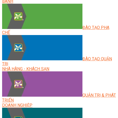
BÁNH
ĐÀO TẠO PHA
CHẾ
ĐÀO TẠO QUẢN
TRỊ
NHÀ HÀNG - KHÁCH SẠN
QUẢN TRỊ & PHÁT
TRIỂN
DOANH NGHIỆP