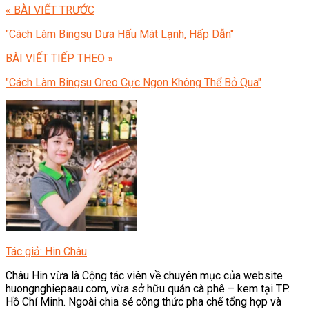
« BÀI VIẾT TRƯỚC
"Cách Làm Bingsu Dưa Hấu Mát Lạnh, Hấp Dẫn"
BÀI VIẾT TIẾP THEO »
"Cách Làm Bingsu Oreo Cực Ngon Không Thể Bỏ Qua"
Tác giả: Hin Châu
Châu Hin vừa là Cộng tác viên về chuyên mục của website
huongnghiepaau.com, vừa sở hữu quán cà phê – kem tại TP.
Hồ Chí Minh. Ngoài chia sẻ công thức pha chế tổng hợp và