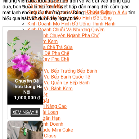
Chuyên Gia Cà Phê
Những viên dưa lưới được nạo tròn vo và đặt vào trong quả
Cà Phê Pha Máy
dưa, bên dưới là lớp kem tuyết hấp dẫn mang đến cảm giác
Khởi Sự Kinh Doanh Cafe – Chuỗi Cafe
mát lạnh cho người thưởng thức. Cùng
Hướng Nghiệp Á Âu
tìm
Bí Quyết Khởi Nghiệp Mô Hình Đồ Uống
hiểu qua bài viết dưới đây ngay nhé.
Kinh Doanh Mô Hình Đồ Uống Thịnh Hành
Kinh Doanh Chuỗi Và Nhượng Quyền
Tiếng Anh Chuyên Ngành Pha Chế
Học Làm Kem
Học Pha Chế Trà Sữa
Chuyên Đề Pha Chế
Video Dạy Pha Chế
Làm Bánh
Nghiệp Vụ Bếp Trưởng Bếp Bánh
Nghiệp Vụ Bếp Bánh Quốc Tế
Chuyên Đề
Nghiệp Vụ Quản Lý Bếp Bánh
Thức Uống Hà
Nghiệp Vụ Bánh Kem
Nội
Bánh Việt
1,000,000
₫
Bánh Nhật
Bánh Mì Nâng Cao
Bánh Đài Loan
XEM NGAY!!!
Bánh Ngắn Hạn
Bánh Kinh Doanh
Handmade Mini Cake
Master Class