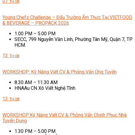
07
TH.08
Young Chefs Challenge – Đấu Trường Ẩm Thực Tại VIETFOOD
& BEVERAGE – PROPACK 2026
1.00 PM – 5.00 PM
SECC, 799 Nguyễn Văn Linh, Phường Tân Mỹ, Quận 7, TP.
HCM.
13
TH.08
WORKSHOP: Kỹ Năng Viết CV & Phỏng Vấn Ứng Tuyển
8.30 AM – 11.30 AM
HNAAu CN Xô Viết Nghệ Tĩnh
13
TH.08
WORKSHOP:Kỹ Năng Viết CV & Phỏng Vấn Chinh Phục Nhà
Tuyển Dụng
1.30 PM – 5.00 PM