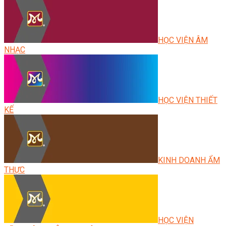
HỌC VIỆN ÂM
NHẠC
HỌC VIỆN THIẾT
KẾ
KINH DOANH ẨM
THỰC
HỌC VIỆN