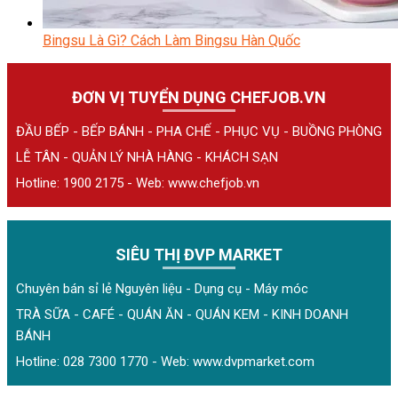
Bingsu Là Gì? Cách Làm Bingsu Hàn Quốc
ĐƠN VỊ TUYỂN DỤNG CHEFJOB.VN
ĐẦU BẾP - BẾP BÁNH - PHA CHẾ - PHỤC VỤ - BUỒNG PHÒNG
LỄ TÂN - QUẢN LÝ NHÀ HÀNG - KHÁCH SẠN
Hotline: 1900 2175 - Web:
www.chefjob.vn
SIÊU THỊ ĐVP MARKET
Chuyên bán sỉ lẻ Nguyên liệu - Dụng cụ - Máy móc
TRÀ SỮA - CAFÉ - QUÁN ĂN - QUÁN KEM - KINH DOANH
BÁNH
Hotline: 028 7300 1770 - Web:
www.dvpmarket.com