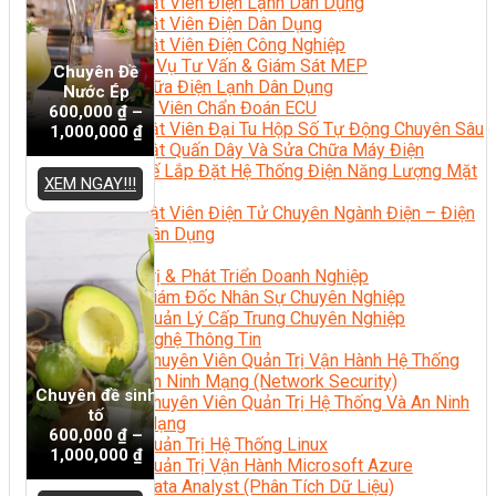
Kỹ Thuật Viên Điện Lạnh Dân Dụng
Kỹ Thuật Viên Điện Dân Dụng
Kỹ Thuật Viên Điện Công Nghiệp
Nghiệp Vụ Tư Vấn & Giám Sát MEP
Chuyên Đề
Sửa Chữa Điện Lạnh Dân Dụng
Nước Ép
Chuyên Viên Chẩn Đoán ECU
600,000
₫
–
Kỹ Thuật Viên Đại Tu Hộp Số Tự Động Chuyên Sâu
1,000,000
₫
Kỹ Thuật Quấn Dây Và Sửa Chữa Máy Điện
Thiết Kế Lắp Đặt Hệ Thống Điện Năng Lượng Mặt
XEM NGAY!!!
Trời
Kỹ Thuật Viên Điện Tử Chuyên Ngành Điện – Điện
Lạnh Dân Dụng
Ngành Khác
Quản Trị & Phát Triển Doanh Nghiệp
Giám Đốc Nhân Sự Chuyên Nghiệp
Quản Lý Cấp Trung Chuyên Nghiệp
Công Nghệ Thông Tin
Chuyên Viên Quản Trị Vận Hành Hệ Thống
An Ninh Mạng (Network Security)
Chuyên đề sinh
Chuyên Viên Quản Trị Hệ Thống Và An Ninh
tố
Mạng
600,000
₫
–
Quản Trị Hệ Thống Linux
1,000,000
₫
Quản Trị Vận Hành Microsoft Azure
Data Analyst (Phân Tích Dữ Liệu)