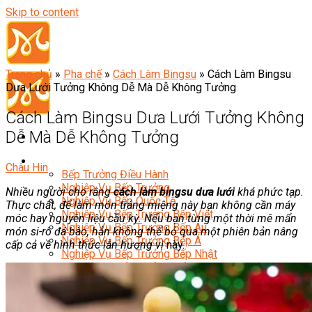
Skip to content
Trang chủ
»
Pha chế
»
Cách Làm Bingsu
»
Cách Làm Bingsu
Dưa Lưới Tưởng Không Dễ Mà Dễ Không Tưởng
Cách Làm Bingsu Dưa Lưới Tưởng Không
Dễ Mà Dễ Không Tưởng
Đầu Bếp
Châu Hin
Bếp Trưởng Điều Hành
Nghiệp Vụ Bếp Trưởng
Nhiều người cho rằng
cách làm bingsu dưa lưới
khá phức tạp.
Nghiệp Vụ Bếp Quốc Tế
Thực chất, để là
m món tráng miệng này bạn không cần máy
Nghiệp Vụ Bếp Trưởng Bếp Việt
móc hay nguyên liệu cầu kỳ. Nếu bạn từng một thời mê mẩn
Nghiệp Vụ Bếp Trưởng Bếp Âu
món si-rô đá bào, hẳn không thể bỏ qua một phiên bản nâng
Nghiệp Vụ Bếp Trưởng Bếp Á
cấp cả về hình thức lẫn hương vị
này.
Nghiệp Vụ Bếp Trưởng Bếp Nhật
Nghiệp Vụ Bếp Trưởng Bếp Hoa
Nghiệp Vụ Bếp Hàn
Nghiệp Vụ Bếp Thái
Nghiệp Vụ Bếp Chay