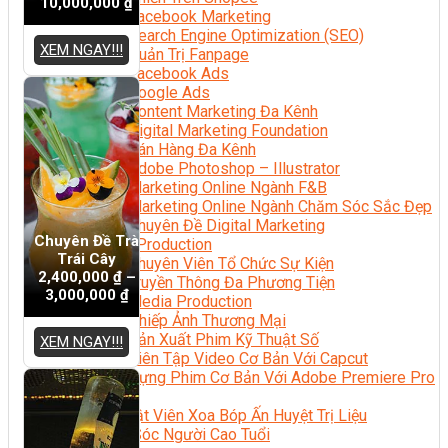
10,000,000
₫
Facebook Marketing
Search Engine Optimization (SEO)
XEM NGAY!!!
Quản Trị Fanpage
Facebook Ads
Google Ads
Content Marketing Đa Kênh
Digital Marketing Foundation
Bán Hàng Đa Kênh
Adobe Photoshop – Illustrator
Marketing Online Ngành F&B
Marketing Online Ngành Chăm Sóc Sắc Đẹp
Chuyên Đề Digital Marketing
Chuyên Đề Trà
Media Production
Trái Cây
Chuyên Viên Tổ Chức Sự Kiện
2,400,000
₫
–
Truyền Thông Đa Phương Tiện
3,000,000
₫
Media Production
Nhiếp Ảnh Thương Mại
Sản Xuất Phim Kỹ Thuật Số
XEM NGAY!!!
Biên Tập Video Cơ Bản Với Capcut
Dựng Phim Cơ Bản Với Adobe Premiere Pro
Sức Khỏe
Kỹ Thuật Viên Xoa Bóp Ấn Huyệt Trị Liệu
Chăm Sóc Người Cao Tuổi