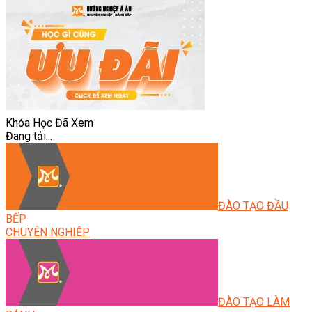
Khóa Học Đã Xem
Đang tải...
ĐÀO TẠO ĐẦU
BẾP
CHUYÊN NGHIỆP
ĐÀO TẠO LÀM