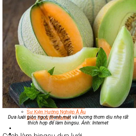
Quản Lý Kinh Doanh Nhà Hàng Và Dịch Vụ Ăn Uống
Hướng Dẫn Du Lịch
Quản Trị Lữ Hành
Marketing
Tạo Mẫu Và Chăm Sóc Sắc Đẹp
Truyền Thông Đa Phương Tiện
Công Nghệ Thông Tin
An Ninh Mạng
Thiết Kế Đồ Họa
Âm Nhạc
Điện Công Nghiệp Và Dân Dụng
Văn Hóa Phổ Thông
Nâng Cao Năng Lực Tiếng Anh – Chuẩn TOEIC
Tin Tức
HỌC BỔNG 2026
Học kỹ năng
Đào Tạo Nghề
Hoạt Động
Văn Hóa Ẩm Thực Việt Nam
Sự Kiện Hướng Nghiệp Á Âu
Dưa lưới giòn ngọt, thanh mát và hương thơm dịu nhẹ rất
Siêu Thị ĐVP Market
thích hợp để làm bingsu. Ảnh: Internet