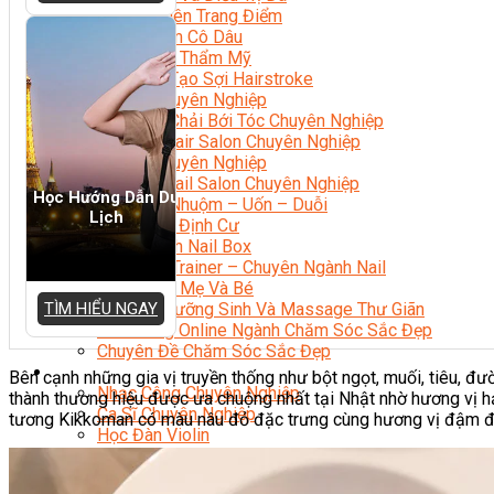
Chuyên Viên Trang Điểm
Trang Điểm Cô Dâu
Phun Xăm Thẩm Mỹ
Kỹ Thuật Tạo Sợi Hairstroke
Barber Chuyên Nghiệp
Kỹ Thuật Chải Bới Tóc Chuyên Nghiệp
Quản Lý Hair Salon Chuyên Nghiệp
Nối Mi Chuyên Nghiệp
Quản Lý Nail Salon Chuyên Nghiệp
Học Hướng Dẫn Du
Kỹ Thuật Nhuộm – Uốn – Duỗi
Lịch
Nail Salon Định Cư
Kinh Doanh Nail Box
Train The Trainer – Chuyên Ngành Nail
Chăm Sóc Mẹ Và Bé
TÌM HIỂU NGAY
Gội Đầu Dưỡng Sinh Và Massage Thư Giãn
Marketing Online Ngành Chăm Sóc Sắc Đẹp
Chuyên Đề Chăm Sóc Sắc Đẹp
Âm Nhạc
Bên cạnh những gia vị truyền thống như bột ngọt, muối, tiêu, đ
Nhạc Công Chuyên Nghiệp
thành thương hiệu được ưa chuộng nhất tại Nhật nhờ hương vị h
Ca Sĩ Chuyên Nghiệp
tương Kikkoman có màu nâu đỏ đặc trưng cùng hương vị đậm đà 
Học Đàn Violin
Học Violin Cover
Học Đàn Piano