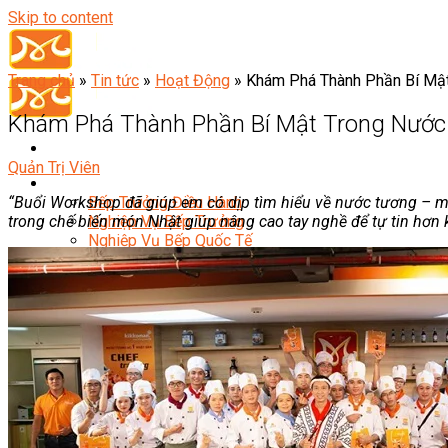
Skip to content
Trang chủ
»
Tin tức
»
Hoạt Động
»
Khám Phá Thành Phần Bí Mậ
Khám Phá Thành Phần Bí Mật Trong Nước
Quản Trị Viên
Đầu Bếp
“Buổi Workshop đã giúp em có dịp tìm hiểu về nước tương – mộ
Bếp Trưởng Điều Hành
trong chế biến món Nhật giúp nâng cao tay nghề để tự tin hơn 
Nghiệp Vụ Bếp Trưởng
Nghiệp Vụ Bếp Quốc Tế
Nghiệp Vụ Bếp Trưởng Bếp Việt
Nghiệp Vụ Bếp Trưởng Bếp Âu
Nghiệp Vụ Bếp Trưởng Bếp Á
Nghiệp Vụ Bếp Trưởng Bếp Nhật
Nghiệp Vụ Bếp Trưởng Bếp Hoa
Nghiệp Vụ Bếp Hàn
Nghiệp Vụ Bếp Thái
Nghiệp Vụ Bếp Chay
Nghiệp Vụ Quản Lý Bếp
Nghiệp Vụ Cấp Dưỡng