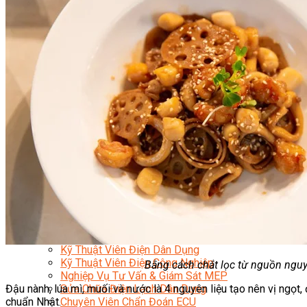
Học Piano Đệm Hát
Học Piano Trẻ Em
Học Đàn Guitar
Học Guitar Đệm Hát
Học Electric Guitar (Guitar Điện)
Học Electric Guitar Cover
Học Keyboard
Học Đánh Trống Jazz
Học Thanh Nhạc
Học Thanh Nhạc Trẻ Em
Học Hát Hay Như Thần Tượng
Học K-POP Dance
Học Nhảy Hiện Đại
Chuyên Đề Tiktok Dance
Kỹ Thuật – Công Nghệ
Kỹ Thuật Viên Điện – Nước – Điện Lạnh Dân Dụng
Kỹ Thuật Viên Điện Lạnh Ô Tô
Kỹ Thuật Viên Điện – Điện Tử Ô Tô Cơ Bản
Kỹ Thuật Viên Điện Lạnh Dân Dụng
Kỹ Thuật Viên Điện Dân Dụng
Kỹ Thuật Viên Điện Công Nghiệp
Bằng cách chắt lọc từ nguồn ngu
Nghiệp Vụ Tư Vấn & Giám Sát MEP
Đậu nành, lúa mì, muối và nước là 4 nguyên liệu tạo nên vị ngọ
Sửa Chữa Điện Lạnh Dân Dụng
chuẩn Nhật.
Chuyên Viên Chẩn Đoán ECU