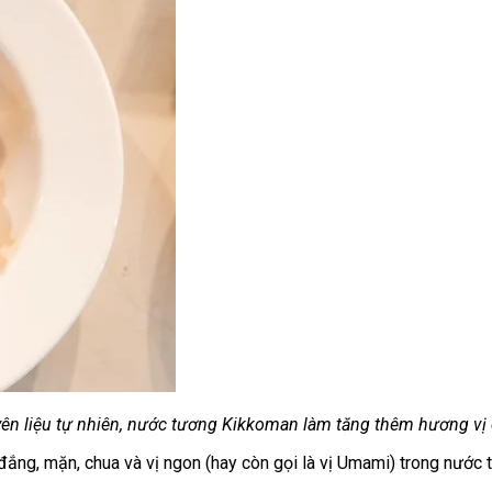
yên liệu tự nhiên, nước tương Kikkoman làm tăng thêm hương vị
t, đắng, mặn, chua và vị ngon (hay còn gọi là vị Umami) trong nư