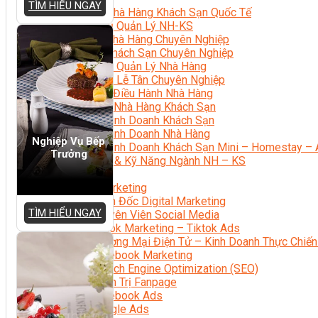
TÌM HIỂU NGAY
Quản Trị Nhà Hàng Khách Sạn Quốc Tế
Nghiệp Vụ Quản Lý NH-KS
Quản Lý Nhà Hàng Chuyên Nghiệp
Quản Lý Khách Sạn Chuyên Nghiệp
Nghiệp Vụ Quản Lý Nhà Hàng
Nghiệp Vụ Lễ Tân Chuyên Nghiệp
Giám Đốc Điều Hành Nhà Hàng
Tiếng Anh Nhà Hàng Khách Sạn
Khởi Sự Kinh Doanh Khách Sạn
Khởi Sự Kinh Doanh Nhà Hàng
Nghiệp Vụ Bếp
Khởi Sự Kinh Doanh Khách Sạn Mini – Homestay – 
Trưởng
Kiến Thức & Kỹ Năng Ngành NH – KS
Marketing
Digital Marketing
Giám Đốc Digital Marketing
TÌM HIỂU NGAY
Chuyên Viên Social Media
Tiktok Marketing – Tiktok Ads
Thương Mại Điện Tử – Kinh Doanh Thực Chiến
Facebook Marketing
Search Engine Optimization (SEO)
Quản Trị Fanpage
Facebook Ads
Google Ads