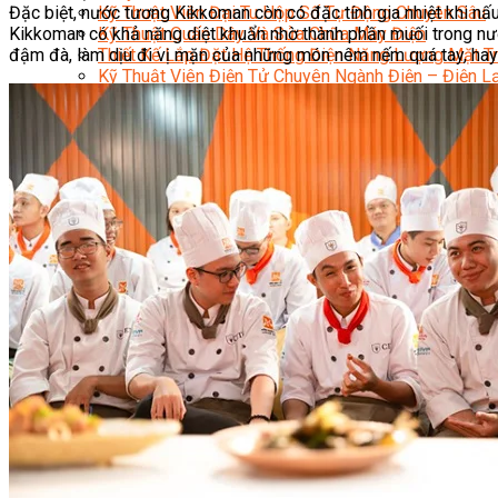
Đặc biệt, nước tương Kikkoman còn có đặc tính gia nhiệt khi nấu
Kỹ Thuật Viên Đại Tu Hộp Số Tự Động Chuyên Sâu
Kikkoman có khả năng diệt khuẩn nhờ thành phần muối trong nước
Kỹ Thuật Quấn Dây Và Sửa Chữa Máy Điện
đậm đà, làm dịu đi vị mặn của những món nêm nếm quá tay, hay 
Thiết Kế Lắp Đặt Hệ Thống Điện Năng Lượng Mặt Tr
Kỹ Thuật Viên Điện Tử Chuyên Ngành Điện – Điện 
Ngành Khác
Quản Trị & Phát Triển Doanh Nghiệp
Giám Đốc Nhân Sự Chuyên Nghiệp
Quản Lý Cấp Trung Chuyên Nghiệp
Công Nghệ Thông Tin
Chuyên Viên Quản Trị Vận Hành Hệ Thống
An Ninh Mạng (Network Security)
Chuyên Viên Quản Trị Hệ Thống Và An Ninh M
Quản Trị Hệ Thống Linux
Quản Trị Vận Hành Microsoft Azure
Data Analyst (Phân Tích Dữ Liệu)
Data Visualization (Trực Quan Hóa Dữ Liệu)
Data System (Quản Trị Dữ Liệu)
Chuyên Viên Lập Trình (Full Stack)
Chuyên Viên Lập Trình Website (Full Stack)
Chuyên Viên Lập Trình Mobile (Full Stack)
Software Testing
Trọn Bộ Công Cụ AI Văn Phòng
Trọn Bộ Công Cụ AI Ứng Dụng Giảng Dạy