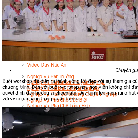
Nghiệp Vụ Bếp Phụ
Điểm Tâm Hồng Kông
Eat Clean
Food Stylist
Master Class
Bếp Gia Đình
Học Nấu Ăn Mở Quán
Chuyên Đề Bếp Nóng
Khởi Sự Kinh Doanh Ngành F&B
Khởi Sự Kinh Doanh Nhà Hàng
Bí Quyết Kinh Doanh và Vận Hành Mô Hình Ẩm Thực
Video Dạy Nấu Ăn
Chuyên gi
Pha Chế
Nghiệp Vụ Bar Trưởng
Buổi worshop đã diễn ra thành công tốt đẹp với sự tham gia c
Nghiệp Vụ Bartender Chuyên Nghiệp
chương trình. Đến với buổi worshop này, học viên không chỉ đ
Nghiệp Vụ Barista Chuyên Nghiệp
quyết định đến hương vị chocolate: Quy trình lên men, rang hạ
Nghiệp Vụ Flair Bartending Chuyên Nghiệp
với vẻ ngoài sang trọng và ấn tượng.
Nghiệp Vụ Pha Chế Đặc Biệt
Nghiệp Vụ Pha Chế Tổng Hợp
Nghiệp Vụ Quản Lý Bar
Chuyên Gia Cà Phê
Cà Phê Pha Máy
Khởi Sự Kinh Doanh Cafe – Chuỗi Cafe
Bí Quyết Khởi Nghiệp Mô Hình Đồ Uống