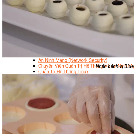
Kỹ Thuật Viên Đại Tu Hộp Số Tự Động Chuyên Sâu
Kỹ Thuật Quấn Dây Và Sửa Chữa Máy Điện
Thiết Kế Lắp Đặt Hệ Thống Điện Năng Lượng Mặt Tr
Kỹ Thuật Viên Điện Tử Chuyên Ngành Điện – Điện 
Ngành Khác
Quản Trị & Phát Triển Doanh Nghiệp
Giám Đốc Nhân Sự Chuyên Nghiệp
Quản Lý Cấp Trung Chuyên Nghiệp
Công Nghệ Thông Tin
Chuyên Viên Quản Trị Vận Hành Hệ Thống
An Ninh Mạng (Network Security)
Chuyên Viên Quản Trị Hệ Thống Và An Ninh M
Nhân bánh vị Blue
Quản Trị Hệ Thống Linux
Quản Trị Vận Hành Microsoft Azure
Data Analyst (Phân Tích Dữ Liệu)
Data Visualization (Trực Quan Hóa Dữ Liệu)
Data System (Quản Trị Dữ Liệu)
Chuyên Viên Lập Trình (Full Stack)
Chuyên Viên Lập Trình Website (Full Stack)
Chuyên Viên Lập Trình Mobile (Full Stack)
Software Testing
Trọn Bộ Công Cụ AI Văn Phòng
Trọn Bộ Công Cụ AI Ứng Dụng Giảng Dạy