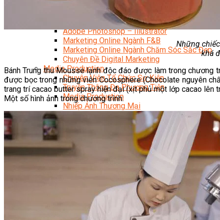
Content Marketing Đa Kênh
Digital Marketing Foundation
Bán Hàng Đa Kênh
Adobe Photoshop – Illustrator
Marketing Online Ngành F&B
Những chiếc 
Marketing Online Ngành Chăm Sóc Sắc Đẹp
khá đ
Chuyên Đề Digital Marketing
Media Production
Bánh Trung thu Mousse lạnh độc đáo được làm trong chương trì
Chuyên Viên Tổ Chức Sự Kiện
được bọc trong những viên Cocosphere (Chocolate nguyên chất đ
Truyền Thông Đa Phương Tiện
trang trí cacao butter spray hiện đại (xịt phủ một lớp cacao lê
Media Production
Một số hình ảnh trong chương trình:
Nhiếp Ảnh Thương Mại
Sản Xuất Phim Kỹ Thuật Số
Biên Tập Video Cơ Bản Với Capcut
Dựng Phim Cơ Bản Với Adobe Premiere Pro
Sức Khỏe
Kỹ Thuật Viên Xoa Bóp Ấn Huyệt Trị Liệu
Chăm Sóc Người Cao Tuổi
Sắc Đẹp
Kỹ Thuật Viên Spa
Quản Lý Spa
Khởi Sự Kinh Doanh Spa và Salon
Kinh Doanh Chuỗi và Nhượng Quyền Spa, Salon
Chăm Sóc Và Điều Trị Da