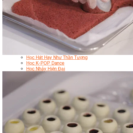
Học Piano Đệm Hát
Học Piano Trẻ Em
Học Đàn Guitar
Học Guitar Đệm Hát
Học Electric Guitar (Guitar Điện)
Học Electric Guitar Cover
Học Keyboard
Học Đánh Trống Jazz
Học Thanh Nhạc
Học Thanh Nhạc Trẻ Em
Học Hát Hay Như Thần Tượng
Học K-POP Dance
Học Nhảy Hiện Đại
Chuyên Đề Tiktok Dance
Kỹ Thuật – Công Nghệ
Kỹ Thuật Viên Điện – Nước – Điện Lạnh Dân Dụng
Kỹ Thuật Viên Điện Lạnh Ô Tô
Kỹ Thuật Viên Điện – Điện Tử Ô Tô Cơ Bản
Kỹ Thuật Viên Điện Lạnh Dân Dụng
Kỹ Thuật Viên Điện Dân Dụng
Kỹ Thuật Viên Điện Công Nghiệp
Nghiệp Vụ Tư Vấn & Giám Sát MEP
Sửa Chữa Điện Lạnh Dân Dụng
Chuyên Viên Chẩn Đoán ECU