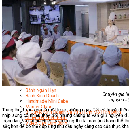
Kinh Doanh Mô Hình Đồ Uống Thịnh Hành
Kinh Doanh Chuỗi Và Nhượng Quyền
Tiếng Anh Chuyên Ngành Pha Chế
Học Làm Kem
Học Pha Chế Trà Sữa
Chuyên Đề Pha Chế
Video Dạy Pha Chế
Làm Bánh
Nghiệp Vụ Bếp Trưởng Bếp Bánh
Nghiệp Vụ Bếp Bánh Quốc Tế
Nghiệp Vụ Quản Lý Bếp Bánh
Nghiệp Vụ Bánh Kem
Bánh Việt
Bánh Nhật
Bánh Mì Nâng Cao
Bánh Đài Loan
Bánh Ngắn Hạn
Chuyên gia l
Bánh Kinh Doanh
nguyên li
Handmade Mini Cake
Master Class
Trung thu được xem là một trong những ngày Tết có truyền thốn
Bí Quyết Kinh Doanh Và Vận Hành Mô Hình Bánh
nhịp sống có nhiều thay đổi nhưng chúng ta vẫn giữ nguyên đư
Chuyên Đề Bếp Bánh
trống lân. Và những chiếc bánh trung thu là món ăn không thể t
Video Dạy Làm Bánh
sắc hơn để có thể đáp ứng nhu cầu ngày càng cao của thực khá
Quản Trị NHKS