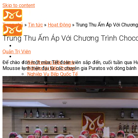
Skip to content
Trang chủ
»
Tin tức
»
Hoạt Động
»
Trung Thu Ấm Áp Với Chương
Trung Thu Ấm Áp Với Chương Trình Choc
Quản Trị Viên
Đầu Bếp
Để chào đón một mùa Tết đoàn viên sắp đến, cuối tuần qua 
Bếp Trưởng Điều Hành
Mousse lạnh hiện đại từ các chuyên gia Puratos với dòng bánh 
Nghiệp Vụ Bếp Trưởng
Nghiệp Vụ Bếp Quốc Tế
Nghiệp Vụ Bếp Trưởng Bếp Việt
Nghiệp Vụ Bếp Trưởng Bếp Âu
Nghiệp Vụ Bếp Trưởng Bếp Á
Nghiệp Vụ Bếp Trưởng Bếp Nhật
Nghiệp Vụ Bếp Trưởng Bếp Hoa
Nghiệp Vụ Bếp Hàn
Nghiệp Vụ Bếp Thái
Nghiệp Vụ Bếp Chay
Nghiệp Vụ Quản Lý Bếp
Nghiệp Vụ Cấp Dưỡng