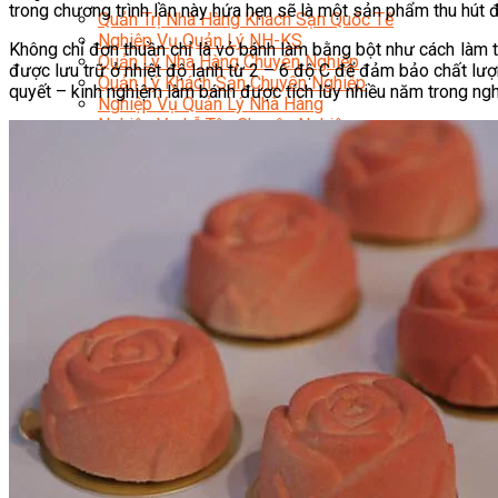
trong chương trình lần này hứa hẹn sẽ là một sản phẩm thu hút 
Quản Trị Nhà Hàng Khách Sạn Quốc Tế
Nghiệp Vụ Quản Lý NH-KS
Không chỉ đơn thuần chỉ là vỏ bánh làm bằng bột như cách làm 
Quản Lý Nhà Hàng Chuyên Nghiệp
được lưu trữ ở nhiệt độ lạnh từ 2 – 6 độ C để đảm bảo chất lư
Quản Lý Khách Sạn Chuyên Nghiệp
quyết – kinh nghiệm làm bánh được tích lũy nhiều năm trong ngh
Nghiệp Vụ Quản Lý Nhà Hàng
Nghiệp Vụ Lễ Tân Chuyên Nghiệp
Giám Đốc Điều Hành Nhà Hàng
Tiếng Anh Nhà Hàng Khách Sạn
Khởi Sự Kinh Doanh Khách Sạn
Khởi Sự Kinh Doanh Nhà Hàng
Khởi Sự Kinh Doanh Khách Sạn Mini – Homestay – 
Kiến Thức & Kỹ Năng Ngành NH – KS
Marketing
Digital Marketing
Giám Đốc Digital Marketing
Chuyên Viên Social Media
Tiktok Marketing – Tiktok Ads
Thương Mại Điện Tử – Kinh Doanh Thực Chiến
Facebook Marketing
Search Engine Optimization (SEO)
Quản Trị Fanpage
Facebook Ads
Google Ads