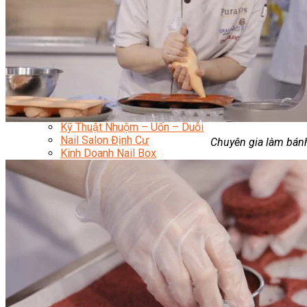
Chuyên Viên Trang Điểm
Trang Điểm Cô Dâu
Phun Xăm Thẩm Mỹ
Kỹ Thuật Tạo Sợi Hairstroke
Barber Chuyên Nghiệp
Kỹ Thuật Chải Bới Tóc Chuyên Nghiệp
Quản Lý Hair Salon Chuyên Nghiệp
Nối Mi Chuyên Nghiệp
Quản Lý Nail Salon Chuyên Nghiệp
Kỹ Thuật Nhuộm – Uốn – Duỗi
Nail Salon Định Cư
Chuyên gia làm bán
Kinh Doanh Nail Box
Train The Trainer – Chuyên Ngành Nail
Chăm Sóc Mẹ Và Bé
Gội Đầu Dưỡng Sinh Và Massage Thư Giãn
Marketing Online Ngành Chăm Sóc Sắc Đẹp
Chuyên Đề Chăm Sóc Sắc Đẹp
Âm Nhạc
Nhạc Công Chuyên Nghiệp
Ca Sĩ Chuyên Nghiệp
Học Đàn Violin
Học Violin Cover
Học Đàn Piano