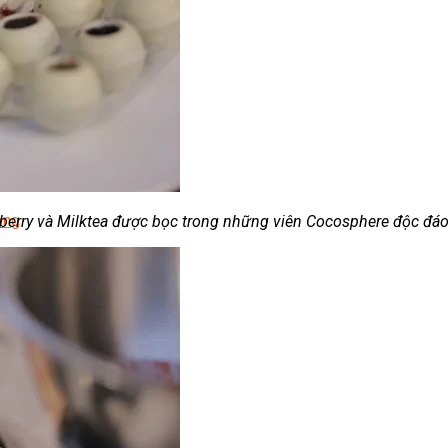
ời
Lạnh Dân Dụng
ạng
berry và Milktea được bọc trong những viên Cocosphere độc đá