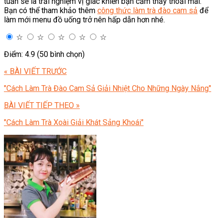
tuần sẽ là trải nghiệm vị giác khiến bạn cảm thấy thoải mái.
Bạn có thể tham khảo thêm
công thức làm trà đào cam sả
để
làm mới menu đồ uống trở nên hấp dẫn hơn nhé.
☆
☆
☆
☆
☆
Điểm: 4.9 (50 bình chọn)
« BÀI VIẾT TRƯỚC
"Cách Làm Trà Đào Cam Sả Giải Nhiệt Cho Những Ngày Nắng"
BÀI VIẾT TIẾP THEO »
"Cách Làm Trà Xoài Giải Khát Sảng Khoái"