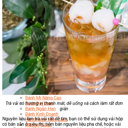
Chuyên Gia Cà Phê
Cà Phê Pha Máy
Khởi Sự Kinh Doanh Cafe – Chuỗi Cafe
Bí Quyết Khởi Nghiệp Mô Hình Đồ Uống
Kinh Doanh Mô Hình Đồ Uống Thịnh Hành
Kinh Doanh Chuỗi Và Nhượng Quyền
Tiếng Anh Chuyên Ngành Pha Chế
Học Làm Kem
Học Pha Chế Trà Sữa
Chuyên Đề Pha Chế
Video Dạy Pha Chế
Làm Bánh
Nghiệp Vụ Bếp Trưởng Bếp Bánh
Nghiệp Vụ Bếp Bánh Quốc Tế
Nghiệp Vụ Quản Lý Bếp Bánh
Nghiệp Vụ Bánh Kem
Bánh Việt
Bánh Nhật
Bánh Mì Nâng Cao
Trà vải có hương vị thanh mát, dễ uống và cách làm rất đơn
Bánh Đài Loan
giản
Bánh Ngắn Hạn
Bánh Kinh Doanh
Nguyên liệu làm trà vải rất dễ tìm, bạn có thể sử dụng vải hộp
Handmade Mini Cake
có bán sẵn ở siêu thị, tiệm bán nguyên liệu pha chế, hoặc vải
Master Class