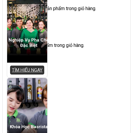
Chưa có sản phẩm trong giỏ hàng.
Giỏ hàng
Nghiệp Vụ Pha Chế
Chưa có sản phẩm trong giỏ hàng.
Đặc Biệt
TÌM HIỂU NGAY
Khóa Học Basrista