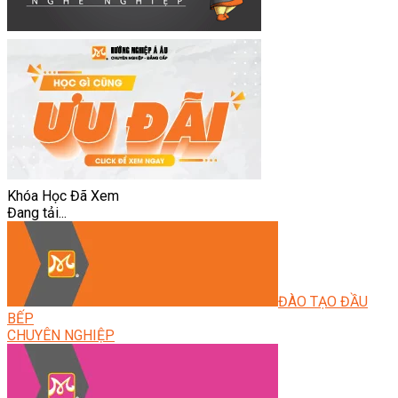
Khóa Học Đã Xem
Đang tải...
ĐÀO TẠO ĐẦU
BẾP
CHUYÊN NGHIỆP