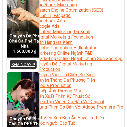
Facebook Marketing
Search Engine Optimization (SEO)
Quản Trị Fanpage
Facebook Ads
Google Ads
Content Marketing Đa Kênh
Chuyên Đề Pha
Digital Marketing Foundation
Chế Cà Phê Tại
Bán Hàng Đa Kênh
Nhà
Adobe Photoshop – Illustrator
1,600,000
₫
Marketing Online Ngành F&B
Marketing Online Ngành Chăm Sóc Sắc Đẹp
Chuyên Đề Digital Marketing
XEM NGAY!!!
Media Production
Chuyên Viên Tổ Chức Sự Kiện
Truyền Thông Đa Phương Tiện
Media Production
Nhiếp Ảnh Thương Mại
Sản Xuất Phim Kỹ Thuật Số
Biên Tập Video Cơ Bản Với Capcut
Dựng Phim Cơ Bản Với Adobe Premiere Pro
Sức Khỏe
Kỹ Thuật Viên Xoa Bóp Ấn Huyệt Trị Liệu
Chuyên Đề Pha
Chăm Sóc Người Cao Tuổi
Chế Cà Phê Thủ