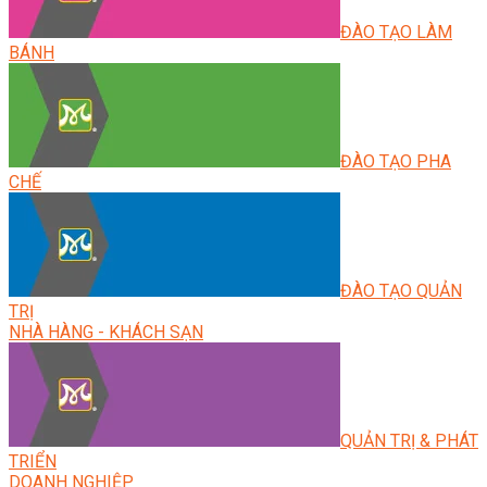
ĐÀO TẠO LÀM
BÁNH
ĐÀO TẠO PHA
CHẾ
ĐÀO TẠO QUẢN
TRỊ
NHÀ HÀNG - KHÁCH SẠN
QUẢN TRỊ & PHÁT
TRIỂN
DOANH NGHIỆP