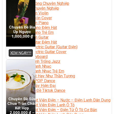
Nhạc Công Chuyên Nghiệp
Ca Sĩ Chuyên Nghiệp
Học Đàn Violin
Học Violin Cover
Học Đàn Piano
Chuyên Đề Bia
Học Piano Đệm Hát
Úp Ngược
Học Piano Trẻ Em
1,000,000
₫
Học Đàn Guitar
Học Guitar Đệm Hát
Học Electric Guitar (Guitar Điện)
Học Electric Guitar Cover
XEM NGAY!!!
Học Keyboard
Học Đánh Trống Jazz
Học Thanh Nhạc
Học Thanh Nhạc Trẻ Em
Học Hát Hay Như Thần Tượng
Học K-POP Dance
Học Nhảy Hiện Đại
Chuyên Đề Tiktok Dance
Kỹ Thuật – Công Nghệ
Chuyên Đề Sữa
Kỹ Thuật Viên Điện – Nước – Điện Lạnh Dân Dụng
Chua Trân Châu
Kỹ Thuật Viên Điện Lạnh Ô Tô
Kết Hợp
Kỹ Thuật Viên Điện – Điện Tử Ô Tô Cơ Bản
2,000,000
₫
–