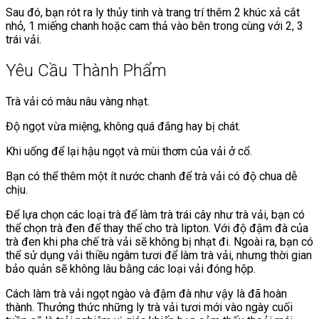
Sau đó, bạn rót ra ly thủy tinh và trang trí thêm 2 khúc xả cắt
nhỏ, 1 miếng chanh hoặc cam thả vào bên trong cùng với 2, 3
trái vải.
Yêu Cầu Thành Phẩm
Trà vải có màu nâu vàng nhạt.
Độ ngọt vừa miệng, không quá đắng hay bị chát.
Khi uống để lại hậu ngọt và mùi thơm của vải ở cổ.
Bạn có thể thêm một ít nước chanh để trà vải có độ chua dễ
chịu.
Để lựa chọn các loại trà để làm trà trái cây như trà vải, bạn có
thể chọn trà đen để thay thế cho trà lipton. Với độ đậm đà của
trà đen khi pha chế trà vải sẽ không bị nhạt đi. Ngoài ra, bạn có
thể sử dụng vải thiều ngâm tươi để làm trà vải, nhưng thời gian
bảo quản sẽ không lâu bằng các loại vải đóng hộp.
Cách làm trà vải ngọt ngào và đậm đà như vậy là đã hoàn
thành. Thưởng thức những ly trà vải tươi mới vào ngày cuối