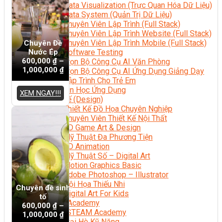
Data Visualization (Trực Quan Hóa Dữ Liệu)
Data System (Quản Trị Dữ Liệu)
Chuyên Viên Lập Trình (Full Stack)
Chuyên Viên Lập Trình Website (Full Stack)
Chuyên Viên Lập Trình Mobile (Full Stack)
Chuyên Đề
Nước Ép
Software Testing
600,000
₫
–
Trọn Bộ Công Cụ AI Văn Phòng
1,000,000
₫
Trọn Bộ Công Cụ AI Ứng Dụng Giảng Dạy
Lập Trình Cho Trẻ Em
Tin Học Ứng Dụng
XEM NGAY!!!
Thiết Kế (Design)
Thiết Kế Đồ Họa Chuyên Nghiệp
Chuyên Viên Thiết Kế Nội Thất
3D Game Art & Design
Mỹ Thuật Đa Phương Tiện
3D Animation
Mỹ Thuật Số – Digital Art
Motion Graphics Basic
Adobe Photoshop – Illustrator
Hội Họa Thiếu Nhi
Chuyên đề sinh
Digital Art For Kids
tố
Venus Academy
600,000
₫
–
Sunny STEAM Academy
1,000,000
₫
Trại Hè Kỹ Năng