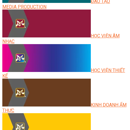
ĐÀO TẠO
MEDIA PRODUCTION
HỌC VIỆN ÂM
NHẠC
HỌC VIỆN THIẾT
KẾ
KINH DOANH ẨM
THỰC