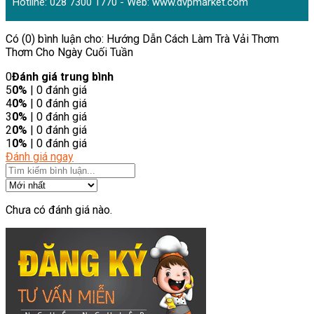
Hotline: 028 7300 1770 - Web:
www.dvpmarket.com
Có (0) bình luận cho: Hướng Dẫn Cách Làm Trà Vải Thơm
Thơm Cho Ngày Cuối Tuần
0
Đánh giá trung bình
5
0%
| 0 đánh giá
4
0%
| 0 đánh giá
3
0%
| 0 đánh giá
2
0%
| 0 đánh giá
1
0%
| 0 đánh giá
Đánh giá ngay
Chưa có đánh giá nào.