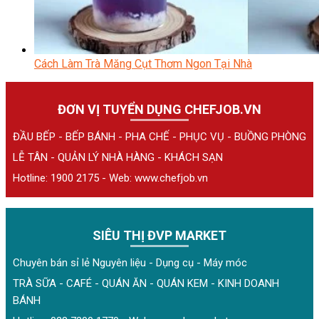
Cách Làm Trà Măng Cụt Thơm Ngon Tại Nhà
ĐƠN VỊ TUYỂN DỤNG CHEFJOB.VN
ĐẦU BẾP - BẾP BÁNH - PHA CHẾ - PHỤC VỤ - BUỒNG PHÒNG
LỄ TÂN - QUẢN LÝ NHÀ HÀNG - KHÁCH SẠN
Hotline: 1900 2175 - Web:
www.chefjob.vn
SIÊU THỊ ĐVP MARKET
Chuyên bán sỉ lẻ Nguyên liệu - Dụng cụ - Máy móc
TRÀ SỮA - CAFÉ - QUÁN ĂN - QUÁN KEM - KINH DOANH
BÁNH