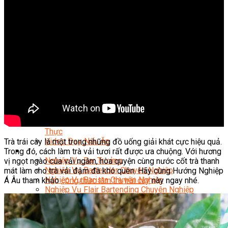
Nghiệp Vụ Quản Lý Bếp
Nghiệp Vụ Cấp Dưỡng
Nghiệp Vụ Bếp Phụ
Điểm Tâm Hồng Kông
Eat Clean
Food Stylist
Master Class
Bếp Gia Đình
Học Nấu Ăn Mở Quán
Chuyên Đề Bếp Nóng
Khởi Sự Kinh Doanh Ngành F&B
Khởi Sự Kinh Doanh Nhà Hàng
Bí Quyết Kinh Doanh và Vận Hành Mô Hình Ẩm
Thực
Video Dạy Nấu Ăn
Trà trái cây là một trong những đồ uống giải khát cực hiệu quả.
Pha Chế
Trong đó, cách làm trà vải tươi rất được ưa chuộng. Với hương
Nghiệp Vụ Bar Trưởng
vị ngọt ngào của vải ngâm, hòa quyện cùng nước cốt trà thanh
Nghiệp Vụ Bartender Chuyên Nghiệp
mát làm cho trà vải đậm đà khó quên. Hãy cùng Hướng Nghiệp
Nghiệp Vụ Barista Chuyên Nghiệp
Á Âu tham khảo
công thức làm trà trái cây
này ngay nhé.
Nghiệp Vụ Flair Bartending Chuyên Nghiệp
Nghiệp Vụ Pha Chế Đặc Biệt
Nghiệp Vụ Pha Chế Tổng Hợp
Nghiệp Vụ Quản Lý Bar