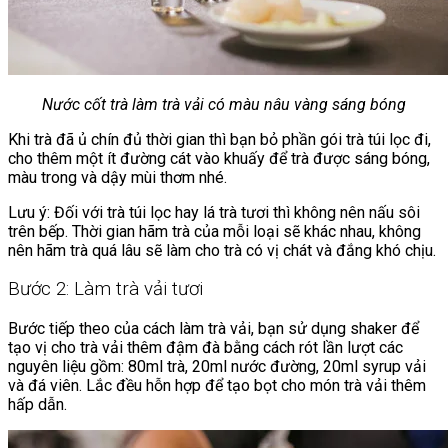
Nước cốt trà làm trà vải có màu nâu vàng sáng bóng
Khi trà đã ủ chín đủ thời gian thì bạn bỏ phần gói trà túi lọc đi,
cho thêm một ít đường cát vào khuấy để trà được sáng bóng,
màu trong và dậy mùi thơm nhé.
Lưu ý: Đối với trà túi lọc hay lá trà tươi thì không nên nấu sôi
trên bếp. Thời gian hãm trà của mỗi loại sẽ khác nhau, không
nên hãm trà quá lâu sẽ làm cho trà có vị chát và đắng khó chịu.
Bước 2: Làm trà vải tươi
Bước tiếp theo của cách làm trà vải, bạn sử dụng shaker để
tạo vị cho trà vải thêm đậm đà bằng cách rót lần lượt các
nguyên liệu gồm: 80ml trà, 20ml nước đường, 20ml syrup vải
và đá viên. Lắc đều hỗn hợp để tạo bọt cho món trà vải thêm
hấp dẫn.