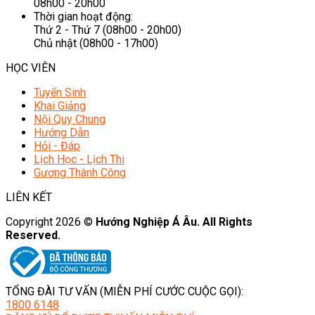
08h00 - 20h00
Thời gian hoạt động:
Thứ 2 - Thứ 7 (08h00 - 20h00)
Chủ nhật (08h00 - 17h00)
HỌC VIÊN
Tuyển Sinh
Khai Giảng
Nội Quy Chung
Hướng Dẫn
Hỏi - Đáp
Lịch Học - Lịch Thi
Gương Thành Công
LIÊN KẾT
Copyright 2026 ©
Hướng Nghiệp Á Âu. All Rights
Reserved.
TỔNG ĐÀI TƯ VẤN (MIỄN PHÍ CƯỚC CUỘC GỌI):
1800 6148