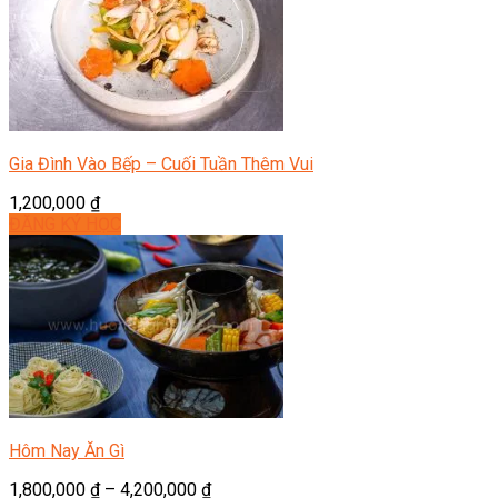
Gia Đình Vào Bếp – Cuối Tuần Thêm Vui
1,200,000
₫
ĐĂNG KÝ HỌC
Hôm Nay Ăn Gì
1,800,000
₫
–
4,200,000
₫