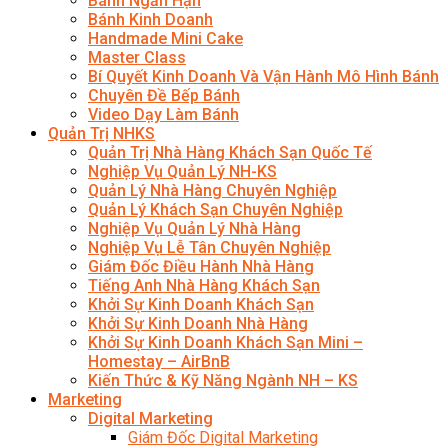
Bánh Ngắn Hạn
Bánh Kinh Doanh
Handmade Mini Cake
Master Class
Bí Quyết Kinh Doanh Và Vận Hành Mô Hình Bánh
Chuyên Đề Bếp Bánh
Video Dạy Làm Bánh
Quản Trị NHKS
Quản Trị Nhà Hàng Khách Sạn Quốc Tế
Nghiệp Vụ Quản Lý NH-KS
Quản Lý Nhà Hàng Chuyên Nghiệp
Quản Lý Khách Sạn Chuyên Nghiệp
Nghiệp Vụ Quản Lý Nhà Hàng
Nghiệp Vụ Lễ Tân Chuyên Nghiệp
Giám Đốc Điều Hành Nhà Hàng
Tiếng Anh Nhà Hàng Khách Sạn
Khởi Sự Kinh Doanh Khách Sạn
Khởi Sự Kinh Doanh Nhà Hàng
Khởi Sự Kinh Doanh Khách Sạn Mini –
Homestay – AirBnB
Kiến Thức & Kỹ Năng Ngành NH – KS
Marketing
Digital Marketing
Giám Đốc Digital Marketing