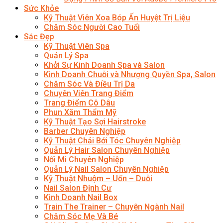
Sức Khỏe
Kỹ Thuật Viên Xoa Bóp Ấn Huyệt Trị Liệu
Chăm Sóc Người Cao Tuổi
Sắc Đẹp
Kỹ Thuật Viên Spa
Quản Lý Spa
Khởi Sự Kinh Doanh Spa và Salon
Kinh Doanh Chuỗi và Nhượng Quyền Spa, Salon
Chăm Sóc Và Điều Trị Da
Chuyên Viên Trang Điểm
Trang Điểm Cô Dâu
Phun Xăm Thẩm Mỹ
Kỹ Thuật Tạo Sợi Hairstroke
Barber Chuyên Nghiệp
Kỹ Thuật Chải Bới Tóc Chuyên Nghiệp
Quản Lý Hair Salon Chuyên Nghiệp
Nối Mi Chuyên Nghiệp
Quản Lý Nail Salon Chuyên Nghiệp
Kỹ Thuật Nhuộm – Uốn – Duỗi
Nail Salon Định Cư
Kinh Doanh Nail Box
Train The Trainer – Chuyên Ngành Nail
Chăm Sóc Mẹ Và Bé