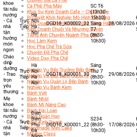
Chuyên Gia Cà Phê
khoe
SC T6
Cà Phê Pha Máy
tài nấu
(13h30-
Khởi Sự Kinh Doanh Cafe – Chuỗi Cafe
nướng
Hà
15h30)
Bí Quyết Khởi Nghiệp Mô Hình Đồ Uống
- Cả
Trực
Nội
DGD18_K00002_22
Sáng
28/08/2026
Kinh Doanh Mô Hình Đồ Uống Thịnh Hành
nhà
Tiếp
Hà
T7
Kinh Doanh Chuỗi Và Nhượng Quyền
tận
Nội
(8h30-
Tiếng Anh Chuyên Ngành Pha Chế
hưởng
10h30)
Học Làm Kem
món
Học Pha Chế Trà Sữa
ngon
Chuyên Đề Pha Chế
Cháo
Video Dạy Pha Chế
dinh
Làm Bánh
Hà
Sáng
dưỡng
Nghiệp Vụ Bếp Trưởng Bếp Bánh
Trực
Nội
Thứ 7
- Trao
DGD18_K00001_30
29/08/2026
Nghiệp Vụ Bếp Bánh Quốc Tế
Tiếp
Hà
(8h30-
trọn
Nghiệp Vụ Quản Lý Bếp Bánh
Nội
10h30)
yêu
Nghiệp Vụ Bánh Kem
thương
Bánh Việt
Mẹ
Bánh Nhật
khoe
Bánh Mì Nâng Cao
tài nấu
Bánh Đài Loan
Điện
nướng
Bánh Ngắn Hạn
Biên
S234
- Cả
Trực
Bánh Kinh Doanh
Phủ
DGD10_K00001_22
(8h30-
17/08/2026
nhà
Tiếp
Handmade Mini Cake
Đà
10h30)
tận
Master Class
Nẵng