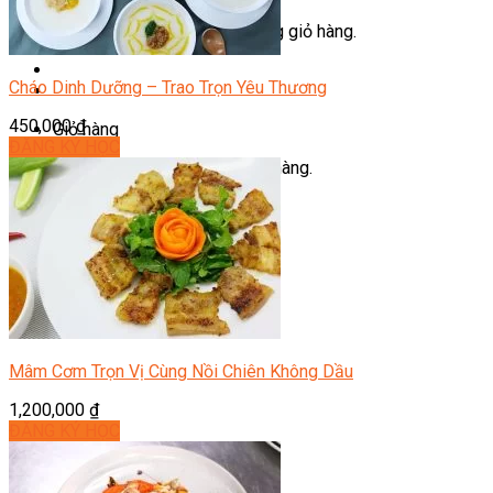
Chưa có sản phẩm trong giỏ hàng.
Cháo Dinh Dưỡng – Trao Trọn Yêu Thương
450,000
₫
Giỏ hàng
ĐĂNG KÝ HỌC
Chưa có sản phẩm trong giỏ hàng.
Mâm Cơm Trọn Vị Cùng Nồi Chiên Không Dầu
1,200,000
₫
ĐĂNG KÝ HỌC