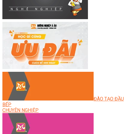
ĐÀO TẠO ĐẦU
BẾP
CHUYÊN NGHIỆP