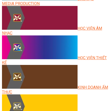
MEDIA PRODUCTION
HỌC VIỆN ÂM
NHẠC
HỌC VIỆN THIẾT
KẾ
KINH DOANH ẨM
THỰC