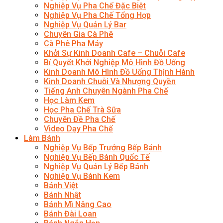
Nghiệp Vụ Pha Chế Đặc Biệt
Nghiệp Vụ Pha Chế Tổng Hợp
Nghiệp Vụ Quản Lý Bar
Chuyên Gia Cà Phê
Cà Phê Pha Máy
Khởi Sự Kinh Doanh Cafe – Chuỗi Cafe
Bí Quyết Khởi Nghiệp Mô Hình Đồ Uống
Kinh Doanh Mô Hình Đồ Uống Thịnh Hành
Kinh Doanh Chuỗi Và Nhượng Quyền
Tiếng Anh Chuyên Ngành Pha Chế
Học Làm Kem
Học Pha Chế Trà Sữa
Chuyên Đề Pha Chế
Video Dạy Pha Chế
Làm Bánh
Nghiệp Vụ Bếp Trưởng Bếp Bánh
Nghiệp Vụ Bếp Bánh Quốc Tế
Nghiệp Vụ Quản Lý Bếp Bánh
Nghiệp Vụ Bánh Kem
Bánh Việt
Bánh Nhật
Bánh Mì Nâng Cao
Bánh Đài Loan