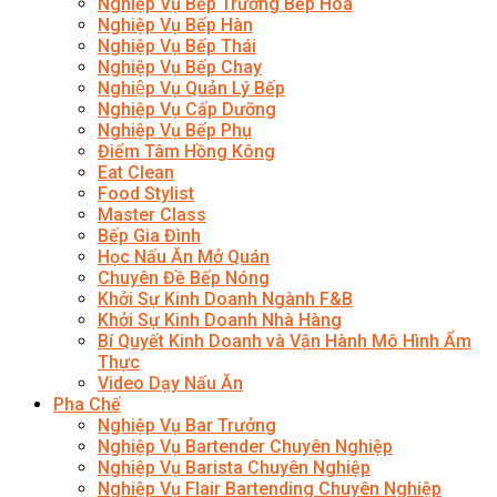
Nghiệp Vụ Bếp Trưởng Bếp Hoa
Nghiệp Vụ Bếp Hàn
Nghiệp Vụ Bếp Thái
Nghiệp Vụ Bếp Chay
Nghiệp Vụ Quản Lý Bếp
Nghiệp Vụ Cấp Dưỡng
Nghiệp Vụ Bếp Phụ
Điểm Tâm Hồng Kông
Eat Clean
Food Stylist
Master Class
Bếp Gia Đình
Học Nấu Ăn Mở Quán
Chuyên Đề Bếp Nóng
Khởi Sự Kinh Doanh Ngành F&B
Khởi Sự Kinh Doanh Nhà Hàng
Bí Quyết Kinh Doanh và Vận Hành Mô Hình Ẩm
Thực
Video Dạy Nấu Ăn
Pha Chế
Nghiệp Vụ Bar Trưởng
Nghiệp Vụ Bartender Chuyên Nghiệp
Nghiệp Vụ Barista Chuyên Nghiệp
Nghiệp Vụ Flair Bartending Chuyên Nghiệp