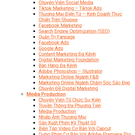
Chuyên Viên Social Media
Tiktok Marketing – Tiktok Ads
Thương Mại Điện Tử – Kinh Doanh Thực
Chiến Trên Shopee
Facebook Marketing
Search Engine Optimization (SEO)
Quản Trị Fanpage
Facebook Ads
Google Ads
Content Marketing Đa Kênh
Digital Marketing Foundation
Bán Hàng Đa Kênh
Adobe Photoshop – Illustrator
Marketing Online Ngành F&B
Marketing Online Ngành Chăm Sóc Sắc Đẹp
Chuyên Đề Digital Marketing
Media Production
Chuyên Viên Tổ Chức Sự Kiện
Truyền Thông Đa Phương Tiện
Media Production
Nhiếp Ảnh Thương Mại
Sản Xuất Phim Kỹ Thuật Số
Biên Tập Video Cơ Bản Với Capcut
Dựng Phim Cơ Bản Với Adobe Premiere Pro