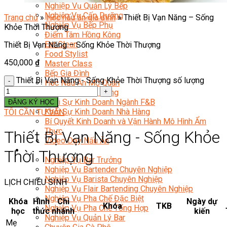
Nghiệp Vụ Quản Lý Bếp
Nghiệp Vụ Cấp Dưỡng
Trang chủ
»
Học nấu ăn gia đình
»
Thiết Bị Vạn Năng – Sống
Nghiệp Vụ Bếp Phụ
Khỏe Thời Thượng
Điểm Tâm Hồng Kông
Eat Clean
Thiết Bị Vạn Năng – Sống Khỏe Thời Thượng
Food Stylist
450,000
₫
Master Class
Bếp Gia Đình
Thiết Bị Vạn Năng - Sống Khỏe Thời Thượng số lượng
Học Nấu Ăn Mở Quán
Chuyên Đề Bếp Nóng
Khởi Sự Kinh Doanh Ngành F&B
ĐĂNG KÝ HỌC
Khởi Sự Kinh Doanh Nhà Hàng
TÔI CẦN TƯ VẤN
Bí Quyết Kinh Doanh và Vận Hành Mô Hình Ẩm
Thực
Thiết Bị Vạn Năng - Sống Khỏe
Video Dạy Nấu Ăn
Pha Chế
Thời Thượng
Nghiệp Vụ Bar Trưởng
Nghiệp Vụ Bartender Chuyên Nghiệp
Nghiệp Vụ Barista Chuyên Nghiệp
LỊCH CHIÊU SINH
Nghiệp Vụ Flair Bartending Chuyên Nghiệp
Nghiệp Vụ Pha Chế Đặc Biệt
Khóa
Hình
Chi
Ngày dự
Khóa
TKB
Nghiệp Vụ Pha Chế Tổng Hợp
học
thức
nhánh
kiến
Nghiệp Vụ Quản Lý Bar
Mẹ