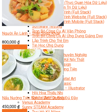
Data Visualization (Trực Quan Hóa Dữ Liệu)
Data System (Quản Trị Dữ Liệu)
Chuyên Viên Lập Trình (Full Stack)
Chuyên Viên Lập Trình Website (Full Stack)
Chuyên Viên Lập Trình Mobile (Full Stack)
Software Testing
Trọn Bộ Công Cụ AI Văn Phòng
Người Ăn Lành – Thân Sống Khỏe
Trọn Bộ Công Cụ AI Ứng Dụng Giảng Dạy
Lập Trình Cho Trẻ Em
800,000
₫
Tin Học Ứng Dụng
ĐĂNG KÝ HỌC
Thiết Kế (Design)
Thiết Kế Đồ Họa Chuyên Nghiệp
Chuyên Viên Thiết Kế Nội Thất
3D Game Art & Design
Mỹ Thuật Đa Phương Tiện
3D Animation
Mỹ Thuật Số – Digital Art
Motion Graphics Basic
Adobe Photoshop – Illustrator
Hội Họa Thiếu Nhi
Digital Art For Kids
Nấu Nướng Tiện Nghi – Dinh Dưỡng Đủ Đầy
Venus Academy
450,000
₫
Sunny STEAM Academy
ĐĂNG KÝ HỌC
Trại Hè Kỹ Năng