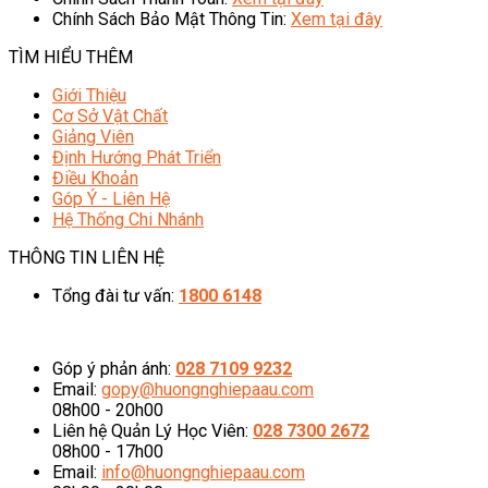
Chính Sách Bảo Mật Thông Tin:
Xem tại đây
TÌM HIỂU THÊM
Giới Thiệu
Cơ Sở Vật Chất
Giảng Viên
Định Hướng Phát Triển
Điều Khoản
Góp Ý - Liên Hệ
Hệ Thống Chi Nhánh
THÔNG TIN LIÊN HỆ
Tổng đài tư vấn:
1800 6148
08h00 - 20h00 (Miễn phí cước gọi)
Góp ý phản ánh:
028 7109 9232
Email:
gopy@huongnghiepaau.com
08h00 - 20h00
Liên hệ Quản Lý Học Viên:
028 7300 2672
08h00 - 17h00
Email:
info@huongnghiepaau.com