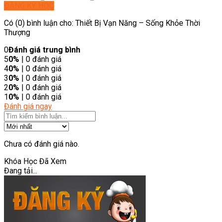
ĐĂNG KÝ HỌC
Có (0) bình luận cho: Thiết Bị Vạn Năng – Sống Khỏe Thời
Thượng
0
Đánh giá trung bình
5
0%
| 0 đánh giá
4
0%
| 0 đánh giá
3
0%
| 0 đánh giá
2
0%
| 0 đánh giá
1
0%
| 0 đánh giá
Đánh giá ngay
Chưa có đánh giá nào.
Khóa Học Đã Xem
Đang tải...