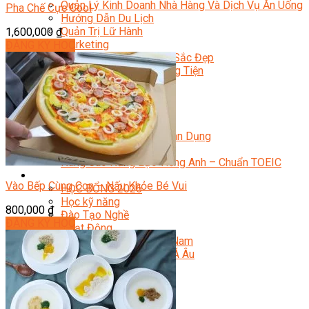
Quản Lý Kinh Doanh Nhà Hàng Và Dịch Vụ Ăn Uống
Pha Chế Cực Cool
Hướng Dẫn Du Lịch
Quản Trị Lữ Hành
1,600,000
₫
Marketing
ĐĂNG KÝ HỌC
Tạo Mẫu Và Chăm Sóc Sắc Đẹp
Truyền Thông Đa Phương Tiện
Công Nghệ Thông Tin
An Ninh Mạng
Thiết Kế Đồ Họa
Âm Nhạc
Điện Công Nghiệp Và Dân Dụng
Văn Hóa Phổ Thông
Nâng Cao Năng Lực Tiếng Anh – Chuẩn TOEIC
Tin Tức
Vào Bếp Cùng Con – Nấu Khỏe Bé Vui
HỌC BỔNG 2026
Học kỹ năng
800,000
₫
Đào Tạo Nghề
ĐĂNG KÝ HỌC
Hoạt Động
Văn Hóa Ẩm Thực Việt Nam
Sự Kiện Hướng Nghiệp Á Âu
Siêu Thị ĐVP Market