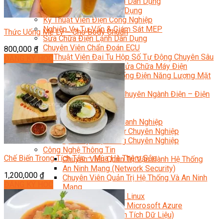
Kỹ Thuật Viên Điện Lạnh Dân Dụng
Kỹ Thuật Viên Điện Dân Dụng
Kỹ Thuật Viên Điện Công Nghiệp
Nghiệp Vụ Tư Vấn & Giám Sát MEP
Thức Uống Mê Ly – Cho Body Chuẩn
Sửa Chữa Điện Lạnh Dân Dụng
Chuyên Viên Chẩn Đoán ECU
800,000
₫
Kỹ Thuật Viên Đại Tu Hộp Số Tự Động Chuyên Sâu
ĐĂNG KÝ HỌC
Kỹ Thuật Quấn Dây Và Sửa Chữa Máy Điện
Thiết Kế Lắp Đặt Hệ Thống Điện Năng Lượng Mặt
Trời
Kỹ Thuật Viên Điện Tử Chuyên Ngành Điện – Điện
Lạnh Dân Dụng
Ngành Khác
Quản Trị & Phát Triển Doanh Nghiệp
Giám Đốc Nhân Sự Chuyên Nghiệp
Quản Lý Cấp Trung Chuyên Nghiệp
Công Nghệ Thông Tin
Chế Biến Trong Tích Tắc – Mùa Hè Thêm Sắc
Chuyên Viên Quản Trị Vận Hành Hệ Thống
An Ninh Mạng (Network Security)
1,200,000
₫
Chuyên Viên Quản Trị Hệ Thống Và An Ninh
ĐĂNG KÝ HỌC
Mạng
Quản Trị Hệ Thống Linux
Quản Trị Vận Hành Microsoft Azure
Data Analyst (Phân Tích Dữ Liệu)