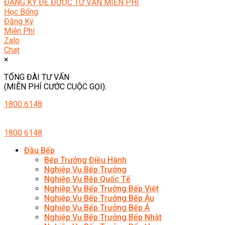
ĐĂNG KÝ ĐỂ ĐƯỢC TƯ VẤN MIỄN PHÍ
Học Bổng
Đăng Ký
Miễn Phí
Zalo
Chat
×
TỔNG ĐÀI TƯ VẤN
(MIỄN PHÍ CƯỚC CUỘC GỌI):
1800 6148
1800 6148
Đầu Bếp
Bếp Trưởng Điều Hành
Nghiệp Vụ Bếp Trưởng
Nghiệp Vụ Bếp Quốc Tế
Nghiệp Vụ Bếp Trưởng Bếp Việt
Nghiệp Vụ Bếp Trưởng Bếp Âu
Nghiệp Vụ Bếp Trưởng Bếp Á
Nghiệp Vụ Bếp Trưởng Bếp Nhật