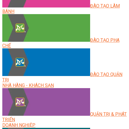
ĐÀO TẠO LÀM
BÁNH
ĐÀO TẠO PHA
CHẾ
ĐÀO TẠO QUẢN
TRỊ
NHÀ HÀNG - KHÁCH SẠN
QUẢN TRỊ & PHÁT
TRIỂN
DOANH NGHIỆP