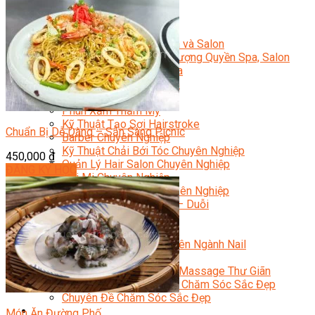
Sắc Đẹp
Kỹ Thuật Viên Spa
Quản Lý Spa
Khởi Sự Kinh Doanh Spa và Salon
Kinh Doanh Chuỗi và Nhượng Quyền Spa, Salon
Chăm Sóc Và Điều Trị Da
Chuyên Viên Trang Điểm
Trang Điểm Cô Dâu
Phun Xăm Thẩm Mỹ
Kỹ Thuật Tạo Sợi Hairstroke
Chuẩn Bị Dễ Dàng – Sẵn Sàng Picnic
Barber Chuyên Nghiệp
Kỹ Thuật Chải Bới Tóc Chuyên Nghiệp
450,000
₫
Quản Lý Hair Salon Chuyên Nghiệp
ĐĂNG KÝ HỌC
Nối Mi Chuyên Nghiệp
Quản Lý Nail Salon Chuyên Nghiệp
Kỹ Thuật Nhuộm – Uốn – Duỗi
Nail Salon Định Cư
Kinh Doanh Nail Box
Train The Trainer – Chuyên Ngành Nail
Chăm Sóc Mẹ Và Bé
Gội Đầu Dưỡng Sinh Và Massage Thư Giãn
Marketing Online Ngành Chăm Sóc Sắc Đẹp
Chuyên Đề Chăm Sóc Sắc Đẹp
Âm Nhạc
Món Ăn Đường Phố