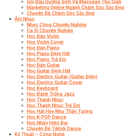
Gội Đầu Dưỡng Sinh Và Massage Thư Giãn
Marketing Online Ngành Chăm Sóc Sắc Đẹp
Chuyên Đề Chăm Sóc Sắc Đẹp
Âm Nhạc
Nhạc Công Chuyên Nghiệp
Ca Sĩ Chuyên Nghiệp
Học Đàn Violin
Học Violin Cover
Học Đàn Piano
Học Piano Đệm Hát
Học Piano Trẻ Em
Học Đàn Guitar
Học Guitar Đệm Hát
Học Electric Guitar (Guitar Điện)
Học Electric Guitar Cover
Học Keyboard
Học Đánh Trống Jazz
Học Thanh Nhạc
Học Thanh Nhạc Trẻ Em
Học Hát Hay Như Thần Tượng
Học K-POP Dance
Học Nhảy Hiện Đại
Chuyên Đề Tiktok Dance
Kỹ Thuật – Công Nghệ