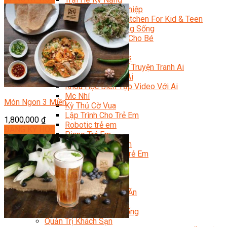
Trại Hè Hướng Nghiệp
Chuyên Đề Á Âu Kitchen For Kid & Teen
Chuyên Đề Kỹ Năng Sống
Khóa Học Nấu Ăn Cho Bé
Hội Họa Thiếu Nhi
Digital Art For Kids
Khóa Học Thiết Kế Truyện Tranh Ai
Khóa Học Họa Sĩ Ai
Khóa Học Biên Tập Video Với Ai
Mc Nhí
Món Ngon 3 Miền
Kỳ Thủ Cờ Vua
Lập Trình Cho Trẻ Em
1,800,000
₫
Robotic trẻ em
ĐĂNG KÝ HỌC
Piano Trẻ Em
Thanh Nhạc Trẻ Em
Sơ Cấp Cứu Cho Trẻ Em
Toán Tư Duy
Bếp Gia Đình
Trung Cấp CET
Kỹ Thuật Chế Biến Món Ăn
Kỹ Thuật Làm Bánh
Kỹ Thuật Pha Chế Đồ Uống
Quản Trị Khách Sạn