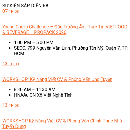
SỰ KIỆN SẮP DIỄN RA
07
TH.08
Young Chefs Challenge – Đấu Trường Ẩm Thực Tại VIETFOOD
& BEVERAGE – PROPACK 2026
1.00 PM – 5.00 PM
SECC, 799 Nguyễn Văn Linh, Phường Tân Mỹ, Quận 7, TP.
HCM.
13
TH.08
WORKSHOP: Kỹ Năng Viết CV & Phỏng Vấn Ứng Tuyển
8.30 AM – 11.30 AM
HNAAu CN Xô Viết Nghệ Tĩnh
13
TH.08
WORKSHOP:Kỹ Năng Viết CV & Phỏng Vấn Chinh Phục Nhà
Tuyển Dụng