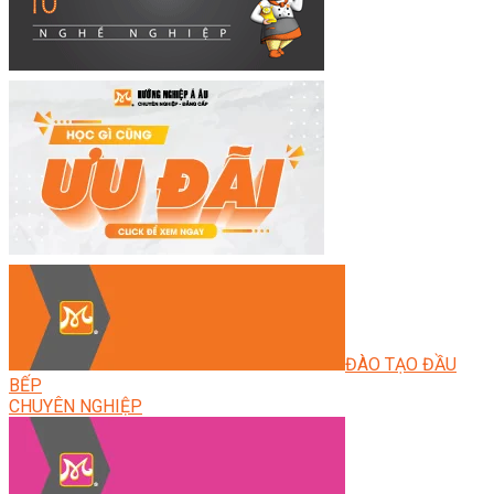
ĐÀO TẠO ĐẦU
BẾP
CHUYÊN NGHIỆP