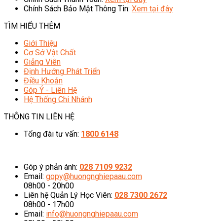
Chính Sách Bảo Mật Thông Tin:
Xem tại đây
TÌM HIỂU THÊM
Giới Thiệu
Cơ Sở Vật Chất
Giảng Viên
Định Hướng Phát Triển
Điều Khoản
Góp Ý - Liên Hệ
Hệ Thống Chi Nhánh
THÔNG TIN LIÊN HỆ
Tổng đài tư vấn:
1800 6148
08h00 - 20h00 (Miễn phí cước gọi)
Góp ý phản ánh:
028 7109 9232
Email:
gopy@huongnghiepaau.com
08h00 - 20h00
Liên hệ Quản Lý Học Viên:
028 7300 2672
08h00 - 17h00
Email:
info@huongnghiepaau.com