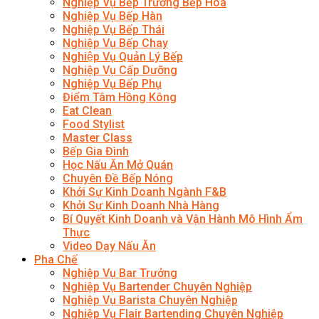
Nghiệp Vụ Bếp Trưởng Bếp Hoa
Nghiệp Vụ Bếp Hàn
Nghiệp Vụ Bếp Thái
Nghiệp Vụ Bếp Chay
Nghiệp Vụ Quản Lý Bếp
Nghiệp Vụ Cấp Dưỡng
Nghiệp Vụ Bếp Phụ
Điểm Tâm Hồng Kông
Eat Clean
Food Stylist
Master Class
Bếp Gia Đình
Học Nấu Ăn Mở Quán
Chuyên Đề Bếp Nóng
Khởi Sự Kinh Doanh Ngành F&B
Khởi Sự Kinh Doanh Nhà Hàng
Bí Quyết Kinh Doanh và Vận Hành Mô Hình Ẩm
Thực
Video Dạy Nấu Ăn
Pha Chế
Nghiệp Vụ Bar Trưởng
Nghiệp Vụ Bartender Chuyên Nghiệp
Nghiệp Vụ Barista Chuyên Nghiệp
Nghiệp Vụ Flair Bartending Chuyên Nghiệp