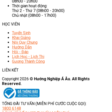
08h00 - 20h00
Thời gian hoạt động:
Thứ 2 - Thứ 7 (08h00 - 20h00)
Chủ nhật (08h00 - 17h00)
HỌC VIÊN
Tuyển Sinh
Khai Giảng
Nội Quy Chung
Hướng Dẫn
Hỏi - Đáp
Lịch Học - Lịch Thi
Gương Thành Công
LIÊN KẾT
Copyright 2026 ©
Hướng Nghiệp Á Âu. All Rights
Reserved.
TỔNG ĐÀI TƯ VẤN (MIỄN PHÍ CƯỚC CUỘC GỌI):
1800 6148