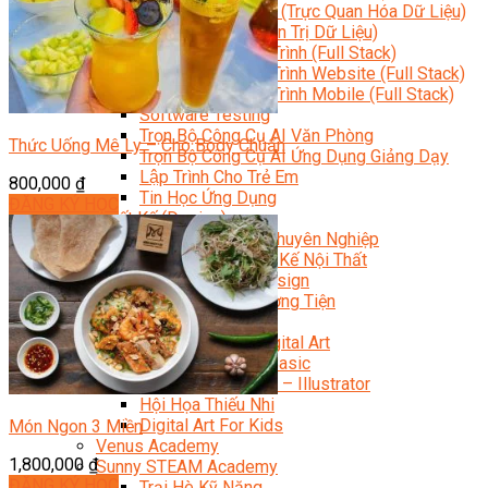
Data Visualization (Trực Quan Hóa Dữ Liệu)
Data System (Quản Trị Dữ Liệu)
Chuyên Viên Lập Trình (Full Stack)
Chuyên Viên Lập Trình Website (Full Stack)
Chuyên Viên Lập Trình Mobile (Full Stack)
Software Testing
Trọn Bộ Công Cụ AI Văn Phòng
Thức Uống Mê Ly – Cho Body Chuẩn
Trọn Bộ Công Cụ AI Ứng Dụng Giảng Dạy
Lập Trình Cho Trẻ Em
800,000
₫
Tin Học Ứng Dụng
ĐĂNG KÝ HỌC
Thiết Kế (Design)
Thiết Kế Đồ Họa Chuyên Nghiệp
Chuyên Viên Thiết Kế Nội Thất
3D Game Art & Design
Mỹ Thuật Đa Phương Tiện
3D Animation
Mỹ Thuật Số – Digital Art
Motion Graphics Basic
Adobe Photoshop – Illustrator
Hội Họa Thiếu Nhi
Digital Art For Kids
Món Ngon 3 Miền
Venus Academy
1,800,000
₫
Sunny STEAM Academy
ĐĂNG KÝ HỌC
Trại Hè Kỹ Năng