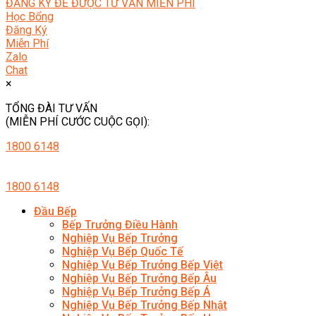
ĐĂNG KÝ ĐỂ ĐƯỢC TƯ VẤN MIỄN PHÍ
Học Bổng
Đăng Ký
Miễn Phí
Zalo
Chat
×
TỔNG ĐÀI TƯ VẤN
(MIỄN PHÍ CƯỚC CUỘC GỌI):
1800 6148
1800 6148
Đầu Bếp
Bếp Trưởng Điều Hành
Nghiệp Vụ Bếp Trưởng
Nghiệp Vụ Bếp Quốc Tế
Nghiệp Vụ Bếp Trưởng Bếp Việt
Nghiệp Vụ Bếp Trưởng Bếp Âu
Nghiệp Vụ Bếp Trưởng Bếp Á
Nghiệp Vụ Bếp Trưởng Bếp Nhật