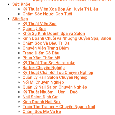
Sức Khỏe
Kỹ Thuật Viên Xoa Bóp Ấn Huyệt Trị Liệu
Chăm Sóc Người Cao Tuổi
Sắc Đẹp
Kỹ Thuật Viên Spa
Quản Lý Spa
Khởi Sự Kinh Doanh Spa và Salon
Kinh Doanh Chuỗi và Nhượng Quyền Spa, Salon
Chăm Sóc Và Điều Trị Da
Chuyên Viên Trang Điểm
Trang Điểm Cô Dâu
Phun Xăm Thẩm Mỹ
Kỹ Thuật Tạo Sợi Hairstroke
Barber Chuyên Nghiệp
Kỹ Thuật Chải Bới Tóc Chuyên Nghiệp
Quản Lý Hair Salon Chuyên Nghiệp
Nối Mi Chuyên Nghiệp
Quản Lý Nail Salon Chuyên Nghiệp
Kỹ Thuật Nhuộm – Uốn – Duỗi
Nail Salon Định Cư
Kinh Doanh Nail Box
Train The Trainer – Chuyên Ngành Nail
Chăm Sóc Mẹ Và Bé