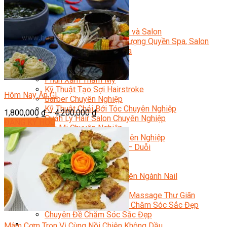
Sắc Đẹp
Kỹ Thuật Viên Spa
Quản Lý Spa
Khởi Sự Kinh Doanh Spa và Salon
Kinh Doanh Chuỗi và Nhượng Quyền Spa, Salon
Chăm Sóc Và Điều Trị Da
Chuyên Viên Trang Điểm
Trang Điểm Cô Dâu
Phun Xăm Thẩm Mỹ
Kỹ Thuật Tạo Sợi Hairstroke
Hôm Nay Ăn Gì
Barber Chuyên Nghiệp
Kỹ Thuật Chải Bới Tóc Chuyên Nghiệp
1,800,000
₫
–
4,200,000
₫
Quản Lý Hair Salon Chuyên Nghiệp
ĐĂNG KÝ HỌC
Nối Mi Chuyên Nghiệp
Quản Lý Nail Salon Chuyên Nghiệp
Kỹ Thuật Nhuộm – Uốn – Duỗi
Nail Salon Định Cư
Kinh Doanh Nail Box
Train The Trainer – Chuyên Ngành Nail
Chăm Sóc Mẹ Và Bé
Gội Đầu Dưỡng Sinh Và Massage Thư Giãn
Marketing Online Ngành Chăm Sóc Sắc Đẹp
Chuyên Đề Chăm Sóc Sắc Đẹp
Âm Nhạc
Mâm Cơm Trọn Vị Cùng Nồi Chiên Không Dầu