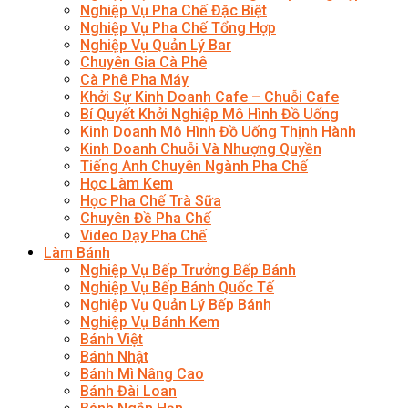
Nghiệp Vụ Pha Chế Đặc Biệt
Nghiệp Vụ Pha Chế Tổng Hợp
Nghiệp Vụ Quản Lý Bar
Chuyên Gia Cà Phê
Cà Phê Pha Máy
Khởi Sự Kinh Doanh Cafe – Chuỗi Cafe
Bí Quyết Khởi Nghiệp Mô Hình Đồ Uống
Kinh Doanh Mô Hình Đồ Uống Thịnh Hành
Kinh Doanh Chuỗi Và Nhượng Quyền
Tiếng Anh Chuyên Ngành Pha Chế
Học Làm Kem
Học Pha Chế Trà Sữa
Chuyên Đề Pha Chế
Video Dạy Pha Chế
Làm Bánh
Nghiệp Vụ Bếp Trưởng Bếp Bánh
Nghiệp Vụ Bếp Bánh Quốc Tế
Nghiệp Vụ Quản Lý Bếp Bánh
Nghiệp Vụ Bánh Kem
Bánh Việt
Bánh Nhật
Bánh Mì Nâng Cao
Bánh Đài Loan