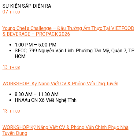
SỰ KIỆN SẮP DIỄN RA
07
TH.08
Young Chefs Challenge – Đấu Trường Ẩm Thực Tại VIETFOOD
& BEVERAGE – PROPACK 2026
1.00 PM – 5.00 PM
SECC, 799 Nguyễn Văn Linh, Phường Tân Mỹ, Quận 7, TP.
HCM.
13
TH.08
WORKSHOP: Kỹ Năng Viết CV & Phỏng Vấn Ứng Tuyển
8.30 AM – 11.30 AM
HNAAu CN Xô Viết Nghệ Tĩnh
13
TH.08
WORKSHOP:Kỹ Năng Viết CV & Phỏng Vấn Chinh Phục Nhà
Tuyển Dụng