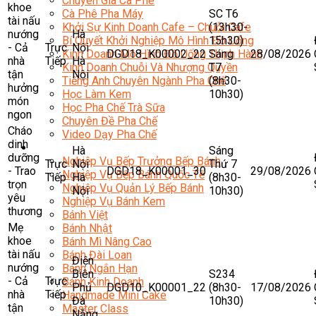
Chuyên Gia Cà Phê
khoe
SC T6
Cà Phê Pha Máy
tài nấu
(13h30-
Khởi Sự Kinh Doanh Cafe – Chuỗi Cafe
nướng
Hà
15h30)
Bí Quyết Khởi Nghiệp Mô Hình Đồ Uống
- Cả
Trực
Nội
DGD18_K00002_22
Sáng
28/08/2026
Kinh Doanh Mô Hình Đồ Uống Thịnh Hành
nhà
Tiếp
Hà
T7
Kinh Doanh Chuỗi Và Nhượng Quyền
tận
Nội
(8h30-
Tiếng Anh Chuyên Ngành Pha Chế
hưởng
10h30)
Học Làm Kem
món
Học Pha Chế Trà Sữa
ngon
Chuyên Đề Pha Chế
Cháo
Video Dạy Pha Chế
dinh
Làm Bánh
Hà
Sáng
dưỡng
Nghiệp Vụ Bếp Trưởng Bếp Bánh
Trực
Nội
Thứ 7
- Trao
DGD18_K00001_30
29/08/2026
Nghiệp Vụ Bếp Bánh Quốc Tế
Tiếp
Hà
(8h30-
trọn
Nghiệp Vụ Quản Lý Bếp Bánh
Nội
10h30)
yêu
Nghiệp Vụ Bánh Kem
thương
Bánh Việt
Mẹ
Bánh Nhật
khoe
Bánh Mì Nâng Cao
tài nấu
Bánh Đài Loan
Điện
nướng
Bánh Ngắn Hạn
Biên
S234
- Cả
Trực
Bánh Kinh Doanh
Phủ
DGD10_K00001_22
(8h30-
17/08/2026
nhà
Tiếp
Handmade Mini Cake
Đà
10h30)
tận
Master Class
Nẵng