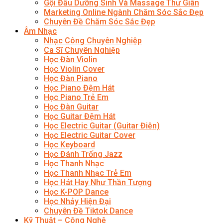
Gội Đầu Dưỡng Sinh Và Massage Thư Giãn
Marketing Online Ngành Chăm Sóc Sắc Đẹp
Chuyên Đề Chăm Sóc Sắc Đẹp
Âm Nhạc
Nhạc Công Chuyên Nghiệp
Ca Sĩ Chuyên Nghiệp
Học Đàn Violin
Học Violin Cover
Học Đàn Piano
Học Piano Đệm Hát
Học Piano Trẻ Em
Học Đàn Guitar
Học Guitar Đệm Hát
Học Electric Guitar (Guitar Điện)
Học Electric Guitar Cover
Học Keyboard
Học Đánh Trống Jazz
Học Thanh Nhạc
Học Thanh Nhạc Trẻ Em
Học Hát Hay Như Thần Tượng
Học K-POP Dance
Học Nhảy Hiện Đại
Chuyên Đề Tiktok Dance
Kỹ Thuật – Công Nghệ