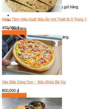
Chưa có sản phẩm trong giỏ hàng.
Nâng Tầm Hiệu Suất Nấu Ăn Với Thiết Bị 3 Trong 1
450,000
₫
Giỏ hàng
ĐĂNG KÝ HỌC
Chưa có sản phẩm trong giỏ hàng.
Vào Bếp Cùng Con – Nấu Khỏe Bé Vui
800,000
₫
ĐĂNG KÝ HỌC