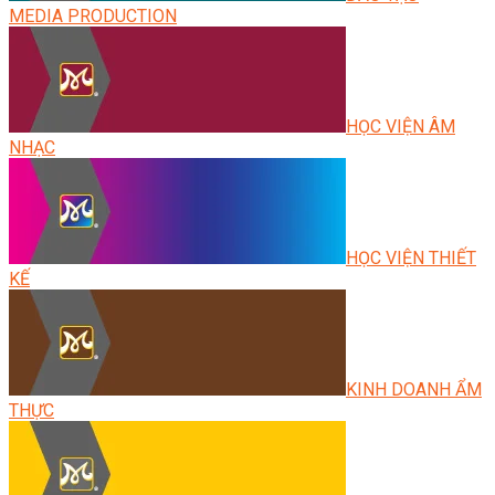
MEDIA PRODUCTION
HỌC VIỆN ÂM
NHẠC
HỌC VIỆN THIẾT
KẾ
KINH DOANH ẨM
THỰC