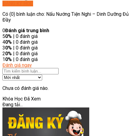
ĐĂNG KÝ HỌC
Có (0) bình luận cho: Nấu Nướng Tiện Nghi – Dinh Dưỡng Đủ
Đầy
0
Đánh giá trung bình
5
0%
| 0 đánh giá
4
0%
| 0 đánh giá
3
0%
| 0 đánh giá
2
0%
| 0 đánh giá
1
0%
| 0 đánh giá
Đánh giá ngay
Chưa có đánh giá nào.
Khóa Học Đã Xem
Đang tải...