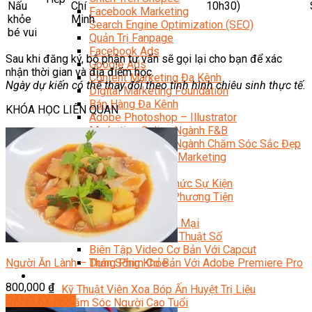
Nấu
Chí
10h30)
Facebook Marketing
khỏe
Minh
Search Engine Optimization (SEO)
bé vui
Quản Trị Fanpage
Facebook Ads
Sau khi đăng ký, bộ phận tư vấn sẽ gọi lại cho bạn để xác
Google Ads
nhận thời gian và địa điểm học.
Content Marketing Đa Kênh
Ngày dự kiến có thể thay đổi theo tình hình chiêu sinh thực tế.
Digital Marketing Foundation
Bán Hàng Đa Kênh
KHÓA HỌC LIÊN QUAN
Adobe Photoshop – Illustrator
Marketing Online Ngành F&B
Marketing Online Ngành Chăm Sóc Sắc Đẹp
Chuyên Đề Digital Marketing
Media Production
Chuyên Viên Tổ Chức Sự Kiện
Truyền Thông Đa Phương Tiện
Media Production
Nhiếp Ảnh Thương Mại
Sản Xuất Phim Kỹ Thuật Số
Biên Tập Video Cơ Bản Với Capcut
Người Ăn Lành – Thân Sống Khỏe
Dựng Phim Cơ Bản Với Adobe Premiere Pro
Sức Khỏe
800,000
₫
Kỹ Thuật Viên Xoa Bóp Ấn Huyệt Trị Liệu
ĐĂNG KÝ HỌC
Chăm Sóc Người Cao Tuổi