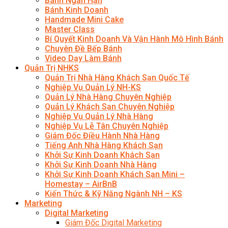
Bánh Ngắn Hạn
Bánh Kinh Doanh
Handmade Mini Cake
Master Class
Bí Quyết Kinh Doanh Và Vận Hành Mô Hình Bánh
Chuyên Đề Bếp Bánh
Video Dạy Làm Bánh
Quản Trị NHKS
Quản Trị Nhà Hàng Khách Sạn Quốc Tế
Nghiệp Vụ Quản Lý NH-KS
Quản Lý Nhà Hàng Chuyên Nghiệp
Quản Lý Khách Sạn Chuyên Nghiệp
Nghiệp Vụ Quản Lý Nhà Hàng
Nghiệp Vụ Lễ Tân Chuyên Nghiệp
Giám Đốc Điều Hành Nhà Hàng
Tiếng Anh Nhà Hàng Khách Sạn
Khởi Sự Kinh Doanh Khách Sạn
Khởi Sự Kinh Doanh Nhà Hàng
Khởi Sự Kinh Doanh Khách Sạn Mini –
Homestay – AirBnB
Kiến Thức & Kỹ Năng Ngành NH – KS
Marketing
Digital Marketing
Giám Đốc Digital Marketing