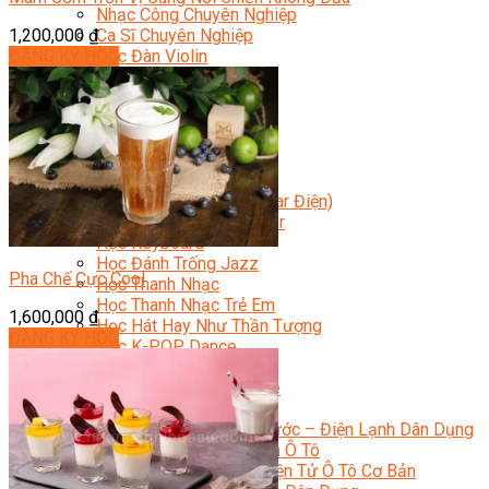
Nhạc Công Chuyên Nghiệp
1,200,000
₫
Ca Sĩ Chuyên Nghiệp
ĐĂNG KÝ HỌC
Học Đàn Violin
Học Violin Cover
Học Đàn Piano
Học Piano Đệm Hát
Học Piano Trẻ Em
Học Đàn Guitar
Học Guitar Đệm Hát
Học Electric Guitar (Guitar Điện)
Học Electric Guitar Cover
Học Keyboard
Học Đánh Trống Jazz
Pha Chế Cực Cool
Học Thanh Nhạc
Học Thanh Nhạc Trẻ Em
1,600,000
₫
Học Hát Hay Như Thần Tượng
ĐĂNG KÝ HỌC
Học K-POP Dance
Học Nhảy Hiện Đại
Chuyên Đề Tiktok Dance
Kỹ Thuật – Công Nghệ
Kỹ Thuật Viên Điện – Nước – Điện Lạnh Dân Dụng
Kỹ Thuật Viên Điện Lạnh Ô Tô
Kỹ Thuật Viên Điện – Điện Tử Ô Tô Cơ Bản