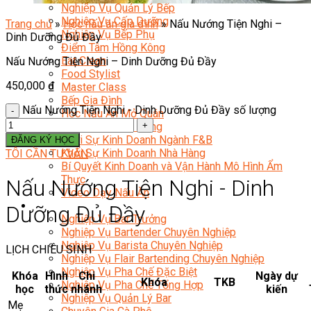
Nghiệp Vụ Quản Lý Bếp
Nghiệp Vụ Cấp Dưỡng
Trang chủ
»
Học nấu ăn gia đình
»
Nấu Nướng Tiện Nghi –
Nghiệp Vụ Bếp Phụ
Dinh Dưỡng Đủ Đầy
Điểm Tâm Hồng Kông
Eat Clean
Nấu Nướng Tiện Nghi – Dinh Dưỡng Đủ Đầy
Food Stylist
450,000
₫
Master Class
Bếp Gia Đình
Nấu Nướng Tiện Nghi - Dinh Dưỡng Đủ Đầy số lượng
Học Nấu Ăn Mở Quán
Chuyên Đề Bếp Nóng
Khởi Sự Kinh Doanh Ngành F&B
ĐĂNG KÝ HỌC
Khởi Sự Kinh Doanh Nhà Hàng
TÔI CẦN TƯ VẤN
Bí Quyết Kinh Doanh và Vận Hành Mô Hình Ẩm
Thực
Nấu Nướng Tiện Nghi - Dinh
Video Dạy Nấu Ăn
Pha Chế
Dưỡng Đủ Đầy
Nghiệp Vụ Bar Trưởng
Nghiệp Vụ Bartender Chuyên Nghiệp
Nghiệp Vụ Barista Chuyên Nghiệp
LỊCH CHIÊU SINH
Nghiệp Vụ Flair Bartending Chuyên Nghiệp
Nghiệp Vụ Pha Chế Đặc Biệt
Khóa
Hình
Chi
Ngày dự
Khóa
TKB
Nghiệp Vụ Pha Chế Tổng Hợp
học
thức
nhánh
kiến
Nghiệp Vụ Quản Lý Bar
Mẹ