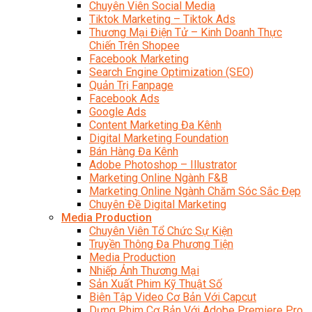
Chuyên Viên Social Media
Tiktok Marketing – Tiktok Ads
Thương Mại Điện Tử – Kinh Doanh Thực
Chiến Trên Shopee
Facebook Marketing
Search Engine Optimization (SEO)
Quản Trị Fanpage
Facebook Ads
Google Ads
Content Marketing Đa Kênh
Digital Marketing Foundation
Bán Hàng Đa Kênh
Adobe Photoshop – Illustrator
Marketing Online Ngành F&B
Marketing Online Ngành Chăm Sóc Sắc Đẹp
Chuyên Đề Digital Marketing
Media Production
Chuyên Viên Tổ Chức Sự Kiện
Truyền Thông Đa Phương Tiện
Media Production
Nhiếp Ảnh Thương Mại
Sản Xuất Phim Kỹ Thuật Số
Biên Tập Video Cơ Bản Với Capcut
Dựng Phim Cơ Bản Với Adobe Premiere Pro