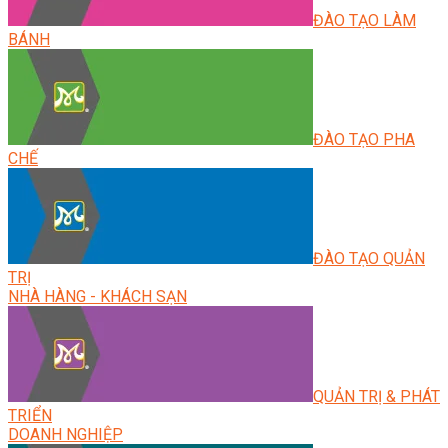
ĐÀO TẠO LÀM
BÁNH
ĐÀO TẠO PHA
CHẾ
ĐÀO TẠO QUẢN
TRỊ
NHÀ HÀNG - KHÁCH SẠN
QUẢN TRỊ & PHÁT
TRIỂN
DOANH NGHIỆP