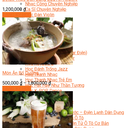
Nhạc Công Chuyên Nghiệp
1,200,000
₫
Ca Sĩ Chuyên Nghiệp
ĐĂNG KÝ HỌC
Học Đàn Violin
Học Violin Cover
Học Đàn Piano
Học Piano Đệm Hát
Học Piano Trẻ Em
Học Đàn Guitar
Học Guitar Đệm Hát
Học Electric Guitar (Guitar Điện)
Học Electric Guitar Cover
Học Keyboard
Học Đánh Trống Jazz
Món Ăn Bổ Dưỡng
Học Thanh Nhạc
Học Thanh Nhạc Trẻ Em
500,000
₫
–
1,800,000
₫
Học Hát Hay Như Thần Tượng
ĐĂNG KÝ HỌC
Học K-POP Dance
Học Nhảy Hiện Đại
Chuyên Đề Tiktok Dance
Kỹ Thuật – Công Nghệ
Kỹ Thuật Viên Điện – Nước – Điện Lạnh Dân Dụng
Kỹ Thuật Viên Điện Lạnh Ô Tô
Kỹ Thuật Viên Điện – Điện Tử Ô Tô Cơ Bản