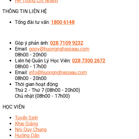
Hệ Thống Chi Nhánh
THÔNG TIN LIÊN HỆ
Tổng đài tư vấn:
1800 6148
08h00 - 20h00 (Miễn phí cước gọi)
Góp ý phản ánh:
028 7109 9232
Email:
gopy@huongnghiepaau.com
08h00 - 20h00
Liên hệ Quản Lý Học Viên:
028 7300 2672
08h00 - 17h00
Email:
info@huongnghiepaau.com
08h00 - 20h00
Thời gian hoạt động:
Thứ 2 - Thứ 7 (08h00 - 20h00)
Chủ nhật (08h00 - 17h00)
HỌC VIÊN
Tuyển Sinh
Khai Giảng
Nội Quy Chung
Hướng Dẫn