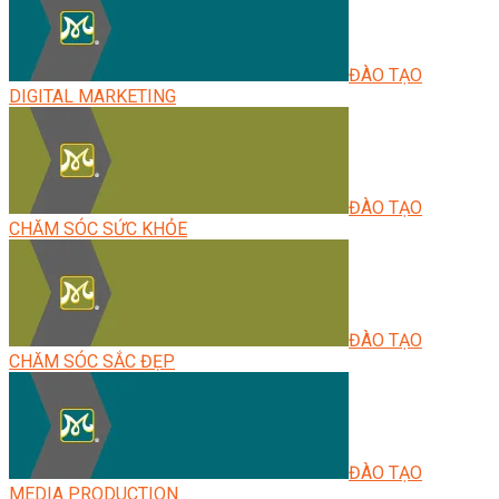
ĐÀO TẠO
DIGITAL MARKETING
ĐÀO TẠO
CHĂM SÓC SỨC KHỎE
ĐÀO TẠO
CHĂM SÓC SẮC ĐẸP
ĐÀO TẠO
MEDIA PRODUCTION