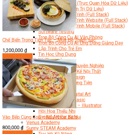
Data Visualization (Trực Quan Hóa Dữ Liệu)
Data System (Quản Trị Dữ Liệu)
Chuyên Viên Lập Trình (Full Stack)
Chuyên Viên Lập Trình Website (Full Stack)
Chuyên Viên Lập Trình Mobile (Full Stack)
Software Testing
Trọn Bộ Công Cụ AI Văn Phòng
Chế Biến Trong Tích Tắc – Mùa Hè Thêm Sắc
Trọn Bộ Công Cụ AI Ứng Dụng Giảng Dạy
Lập Trình Cho Trẻ Em
1,200,000
₫
Tin Học Ứng Dụng
ĐĂNG KÝ HỌC
Thiết Kế (Design)
Thiết Kế Đồ Họa Chuyên Nghiệp
Chuyên Viên Thiết Kế Nội Thất
3D Game Art & Design
Mỹ Thuật Đa Phương Tiện
3D Animation
Mỹ Thuật Số – Digital Art
Motion Graphics Basic
Adobe Photoshop – Illustrator
Hội Họa Thiếu Nhi
Digital Art For Kids
Vào Bếp Cùng Con – Nấu Khỏe Bé Vui
Venus Academy
800,000
₫
Sunny STEAM Academy
ĐĂNG KÝ HỌC
Trại Hè Kỹ Năng