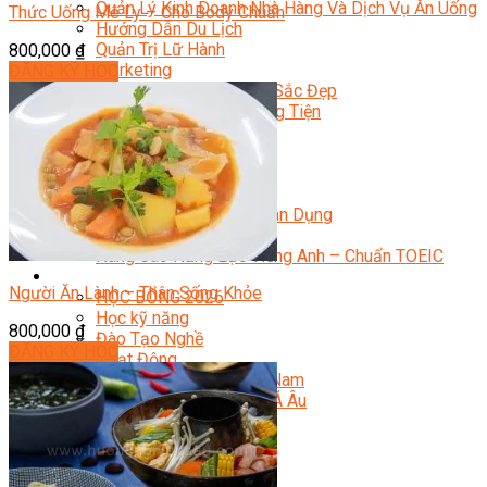
Quản Lý Kinh Doanh Nhà Hàng Và Dịch Vụ Ăn Uống
Thức Uống Mê Ly – Cho Body Chuẩn
Hướng Dẫn Du Lịch
Quản Trị Lữ Hành
800,000
₫
Marketing
ĐĂNG KÝ HỌC
Tạo Mẫu Và Chăm Sóc Sắc Đẹp
Truyền Thông Đa Phương Tiện
Công Nghệ Thông Tin
An Ninh Mạng
Thiết Kế Đồ Họa
Âm Nhạc
Điện Công Nghiệp Và Dân Dụng
Văn Hóa Phổ Thông
Nâng Cao Năng Lực Tiếng Anh – Chuẩn TOEIC
Tin Tức
Người Ăn Lành – Thân Sống Khỏe
HỌC BỔNG 2026
Học kỹ năng
800,000
₫
Đào Tạo Nghề
ĐĂNG KÝ HỌC
Hoạt Động
Văn Hóa Ẩm Thực Việt Nam
Sự Kiện Hướng Nghiệp Á Âu
Siêu Thị ĐVP Market