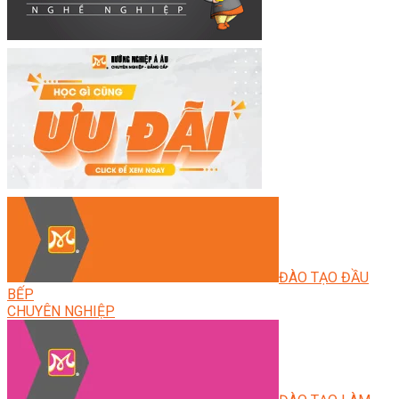
ĐÀO TẠO ĐẦU
BẾP
CHUYÊN NGHIỆP