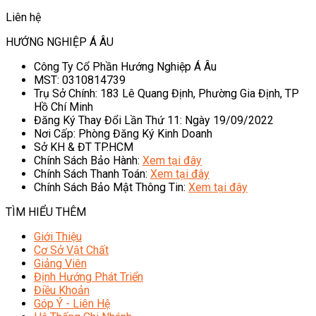
Liên hệ
HƯỚNG NGHIỆP Á ÂU
Công Ty Cổ Phần Hướng Nghiệp Á Âu
MST: 0310814739
Trụ Sở Chính: 183 Lê Quang Định, Phường Gia Định, TP
Hồ Chí Minh
Đăng Ký Thay Đổi Lần Thứ 11: Ngày 19/09/2022
Nơi Cấp: Phòng Đăng Ký Kinh Doanh
Sở KH & ĐT TP.HCM
Chính Sách Bảo Hành:
Xem tại đây
Chính Sách Thanh Toán:
Xem tại đây
Chính Sách Bảo Mật Thông Tin:
Xem tại đây
TÌM HIỂU THÊM
Giới Thiệu
Cơ Sở Vật Chất
Giảng Viên
Định Hướng Phát Triển
Điều Khoản
Góp Ý - Liên Hệ