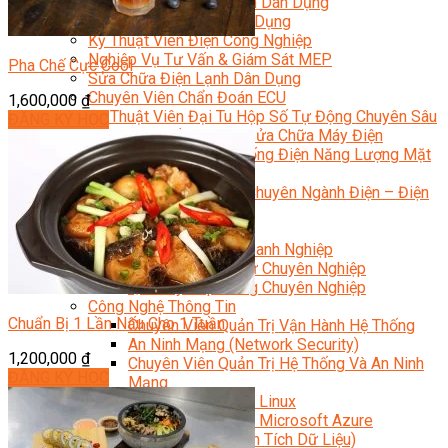
Kỹ Thuật Viên Điện Lạnh Dân Dụng
Kỹ Thuật Viên Điện Dân Dụng
Kỹ Thuật Viên Điện Công Nghiệp
Nghiệp Vụ Tư Vấn & Giám Sát MEP
Pha Chế Cực Cool
Sửa Chữa Điện Lạnh Dân Dụng
Chuyên Viên Chẩn Đoán ECU
1,600,000
₫
Kỹ Thuật Viên Đại Tu Hộp Số Tự Động Chuyên Sâu
ĐĂNG KÝ HỌC
Kỹ Thuật Quấn Dây Và Sửa Chữa Máy Điện
Thiết Kế Lắp Đặt Hệ Thống Điện Năng Lượng Mặt
Trời
Kỹ Thuật Viên Điện Tử Chuyên Ngành Điện – Điện
Lạnh Dân Dụng
Ngành Khác
Quản Trị & Phát Triển Doanh Nghiệp
Giám Đốc Nhân Sự Chuyên Nghiệp
Quản Lý Cấp Trung Chuyên Nghiệp
Công Nghệ Thông Tin
Chuẩn Bị 1 Lần Nấu Cho 1 Tuần
Chuyên Viên Quản Trị Vận Hành Hệ Thống
An Ninh Mạng (Network Security)
1,200,000
₫
Chuyên Viên Quản Trị Hệ Thống Và An Ninh
ĐĂNG KÝ HỌC
Mạng
Quản Trị Hệ Thống Linux
Quản Trị Vận Hành Microsoft Azure
Data Analyst (Phân Tích Dữ Liệu)