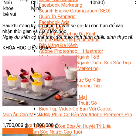
Nấu
Chí
10h30)
Facebook Marketing
khỏe
Minh
Search Engine Optimization (SEO)
bé vui
Quản Trị Fanpage
Facebook Ads
Sau khi đăng ký, bộ phận tư vấn sẽ gọi lại cho bạn để xác
Google Ads
nhận thời gian và địa điểm học.
Content Marketing Đa Kênh
Ngày dự kiến có thể thay đổi theo tình hình chiêu sinh thực tế.
Digital Marketing Foundation
Bán Hàng Đa Kênh
KHÓA HỌC LIÊN QUAN
Adobe Photoshop – Illustrator
Marketing Online Ngành F&B
Marketing Online Ngành Chăm Sóc Sắc Đẹp
Chuyên Đề Digital Marketing
Media Production
Chuyên Viên Tổ Chức Sự Kiện
Truyền Thông Đa Phương Tiện
Media Production
Nhiếp Ảnh Thương Mại
Sản Xuất Phim Kỹ Thuật Số
Biên Tập Video Cơ Bản Với Capcut
Món Ăn Cho Mẹ Và Bé
Dựng Phim Cơ Bản Với Adobe Premiere Pro
Sức Khỏe
1,700,000
₫
–
1,800,000
₫
Kỹ Thuật Viên Xoa Bóp Ấn Huyệt Trị Liệu
ĐĂNG KÝ HỌC
Chăm Sóc Người Cao Tuổi