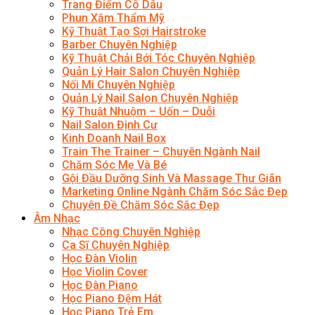
Trang Điểm Cô Dâu
Phun Xăm Thẩm Mỹ
Kỹ Thuật Tạo Sợi Hairstroke
Barber Chuyên Nghiệp
Kỹ Thuật Chải Bới Tóc Chuyên Nghiệp
Quản Lý Hair Salon Chuyên Nghiệp
Nối Mi Chuyên Nghiệp
Quản Lý Nail Salon Chuyên Nghiệp
Kỹ Thuật Nhuộm – Uốn – Duỗi
Nail Salon Định Cư
Kinh Doanh Nail Box
Train The Trainer – Chuyên Ngành Nail
Chăm Sóc Mẹ Và Bé
Gội Đầu Dưỡng Sinh Và Massage Thư Giãn
Marketing Online Ngành Chăm Sóc Sắc Đẹp
Chuyên Đề Chăm Sóc Sắc Đẹp
Âm Nhạc
Nhạc Công Chuyên Nghiệp
Ca Sĩ Chuyên Nghiệp
Học Đàn Violin
Học Violin Cover
Học Đàn Piano
Học Piano Đệm Hát
Học Piano Trẻ Em