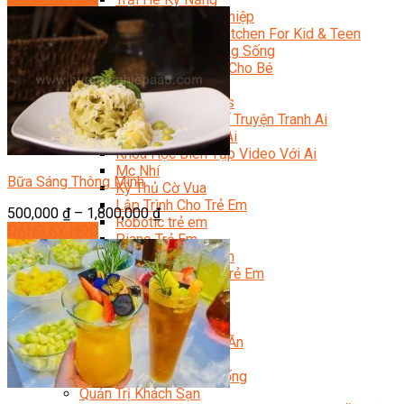
Trại Hè Hướng Nghiệp
Chuyên Đề Á Âu Kitchen For Kid & Teen
Chuyên Đề Kỹ Năng Sống
Khóa Học Nấu Ăn Cho Bé
Hội Họa Thiếu Nhi
Digital Art For Kids
Khóa Học Thiết Kế Truyện Tranh Ai
Khóa Học Họa Sĩ Ai
Khóa Học Biên Tập Video Với Ai
Mc Nhí
Bữa Sáng Thông Minh
Kỳ Thủ Cờ Vua
Lập Trình Cho Trẻ Em
500,000
₫
–
1,800,000
₫
Robotic trẻ em
ĐĂNG KÝ HỌC
Piano Trẻ Em
Thanh Nhạc Trẻ Em
Sơ Cấp Cứu Cho Trẻ Em
Toán Tư Duy
Bếp Gia Đình
Trung Cấp CET
Kỹ Thuật Chế Biến Món Ăn
Kỹ Thuật Làm Bánh
Kỹ Thuật Pha Chế Đồ Uống
Quản Trị Khách Sạn