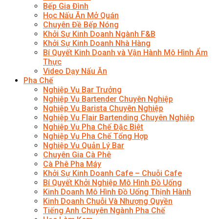
Bếp Gia Đình
Học Nấu Ăn Mở Quán
Chuyên Đề Bếp Nóng
Khởi Sự Kinh Doanh Ngành F&B
Khởi Sự Kinh Doanh Nhà Hàng
Bí Quyết Kinh Doanh và Vận Hành Mô Hình Ẩm
Thực
Video Dạy Nấu Ăn
Pha Chế
Nghiệp Vụ Bar Trưởng
Nghiệp Vụ Bartender Chuyên Nghiệp
Nghiệp Vụ Barista Chuyên Nghiệp
Nghiệp Vụ Flair Bartending Chuyên Nghiệp
Nghiệp Vụ Pha Chế Đặc Biệt
Nghiệp Vụ Pha Chế Tổng Hợp
Nghiệp Vụ Quản Lý Bar
Chuyên Gia Cà Phê
Cà Phê Pha Máy
Khởi Sự Kinh Doanh Cafe – Chuỗi Cafe
Bí Quyết Khởi Nghiệp Mô Hình Đồ Uống
Kinh Doanh Mô Hình Đồ Uống Thịnh Hành
Kinh Doanh Chuỗi Và Nhượng Quyền
Tiếng Anh Chuyên Ngành Pha Chế