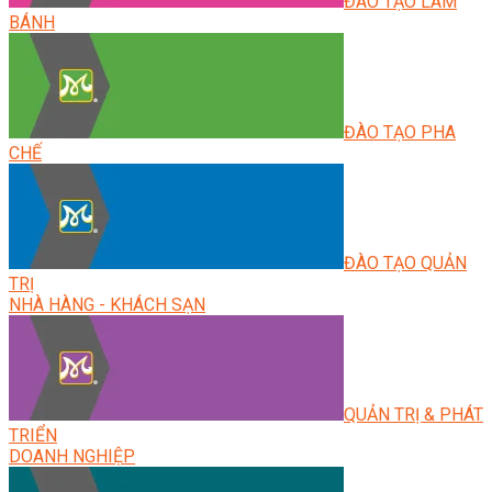
ĐÀO TẠO LÀM
BÁNH
ĐÀO TẠO PHA
CHẾ
ĐÀO TẠO QUẢN
TRỊ
NHÀ HÀNG - KHÁCH SẠN
QUẢN TRỊ & PHÁT
TRIỂN
DOANH NGHIỆP