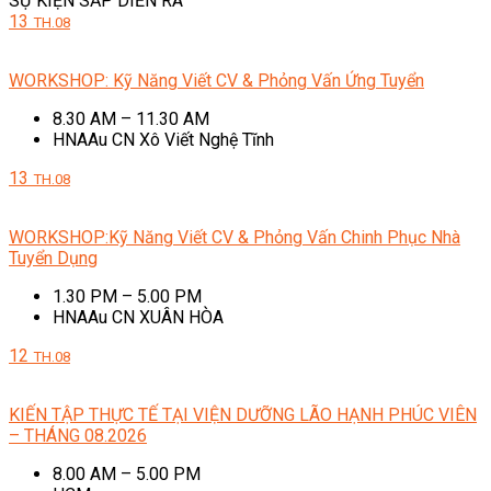
SỰ KIỆN SẮP DIỄN RA
13
TH.08
WORKSHOP: Kỹ Năng Viết CV & Phỏng Vấn Ứng Tuyển
8.30 AM – 11.30 AM
HNAAu CN Xô Viết Nghệ Tĩnh
13
TH.08
WORKSHOP:Kỹ Năng Viết CV & Phỏng Vấn Chinh Phục Nhà
Tuyển Dụng
1.30 PM – 5.00 PM
HNAAu CN XUÂN HÒA
12
TH.08
KIẾN TẬP THỰC TẾ TẠI VIỆN DƯỠNG LÃO HẠNH PHÚC VIÊN
– THÁNG 08.2026
8.00 AM – 5.00 PM