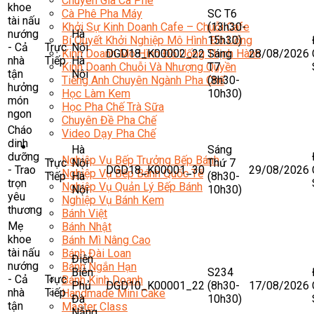
Chuyên Gia Cà Phê
khoe
SC T6
Cà Phê Pha Máy
tài nấu
(13h30-
Khởi Sự Kinh Doanh Cafe – Chuỗi Cafe
nướng
Hà
15h30)
Bí Quyết Khởi Nghiệp Mô Hình Đồ Uống
- Cả
Trực
Nội
DGD18_K00002_22
Sáng
28/08/2026
Kinh Doanh Mô Hình Đồ Uống Thịnh Hành
nhà
Tiếp
Hà
T7
Kinh Doanh Chuỗi Và Nhượng Quyền
tận
Nội
(8h30-
Tiếng Anh Chuyên Ngành Pha Chế
hưởng
10h30)
Học Làm Kem
món
Học Pha Chế Trà Sữa
ngon
Chuyên Đề Pha Chế
Cháo
Video Dạy Pha Chế
dinh
Làm Bánh
Hà
Sáng
dưỡng
Nghiệp Vụ Bếp Trưởng Bếp Bánh
Trực
Nội
Thứ 7
- Trao
DGD18_K00001_30
29/08/2026
Nghiệp Vụ Bếp Bánh Quốc Tế
Tiếp
Hà
(8h30-
trọn
Nghiệp Vụ Quản Lý Bếp Bánh
Nội
10h30)
yêu
Nghiệp Vụ Bánh Kem
thương
Bánh Việt
Mẹ
Bánh Nhật
khoe
Bánh Mì Nâng Cao
tài nấu
Bánh Đài Loan
Điện
nướng
Bánh Ngắn Hạn
Biên
S234
- Cả
Trực
Bánh Kinh Doanh
Phủ
DGD10_K00001_22
(8h30-
17/08/2026
nhà
Tiếp
Handmade Mini Cake
Đà
10h30)
tận
Master Class
Nẵng