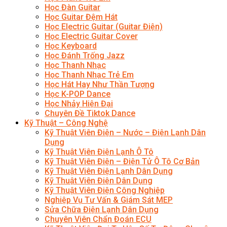
Học Đàn Guitar
Học Guitar Đệm Hát
Học Electric Guitar (Guitar Điện)
Học Electric Guitar Cover
Học Keyboard
Học Đánh Trống Jazz
Học Thanh Nhạc
Học Thanh Nhạc Trẻ Em
Học Hát Hay Như Thần Tượng
Học K-POP Dance
Học Nhảy Hiện Đại
Chuyên Đề Tiktok Dance
Kỹ Thuật – Công Nghệ
Kỹ Thuật Viên Điện – Nước – Điện Lạnh Dân
Dụng
Kỹ Thuật Viên Điện Lạnh Ô Tô
Kỹ Thuật Viên Điện – Điện Tử Ô Tô Cơ Bản
Kỹ Thuật Viên Điện Lạnh Dân Dụng
Kỹ Thuật Viên Điện Dân Dụng
Kỹ Thuật Viên Điện Công Nghiệp
Nghiệp Vụ Tư Vấn & Giám Sát MEP
Sửa Chữa Điện Lạnh Dân Dụng
Chuyên Viên Chẩn Đoán ECU