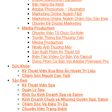
Bán Hàng Đa Kênh
Adobe Photoshop – Illustrator
Marketing Online Ngành F&B
Marketing Online Ngành Chăm Sóc Sắc Đẹp
Chuyên Đề Digital Marketing
Media Production
Chuyên Viên Tổ Chức Sự Kiện
Truyền Thông Đa Phương Tiện
Media Production
Nhiếp Ảnh Thương Mại
Sản Xuất Phim Kỹ Thuật Số
Biên Tập Video Cơ Bản Với Capcut
Dựng Phim Cơ Bản Với Adobe Premiere Pro
Sức Khỏe
Kỹ Thuật Viên Xoa Bóp Ấn Huyệt Trị Liệu
Chăm Sóc Người Cao Tuổi
Sắc Đẹp
Kỹ Thuật Viên Spa
Quản Lý Spa
Khởi Sự Kinh Doanh Spa và Salon
Kinh Doanh Chuỗi và Nhượng Quyền Spa, Salon
Chăm Sóc Và Điều Trị Da
Chuyên Viên Trang Điểm