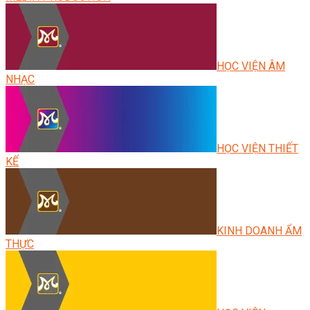
HỌC VIỆN ÂM
NHẠC
HỌC VIỆN THIẾT
KẾ
KINH DOANH ẨM
THỰC