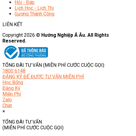
Hỏi - Đáp
Lịch Học - Lịch Thi
Gương Thành Công
LIÊN KẾT
Copyright 2026 ©
Hướng Nghiệp Á Âu. All Rights
Reserved.
TỔNG ĐÀI TƯ VẤN (MIỄN PHÍ CƯỚC CUỘC GỌI):
1800 6148
ĐĂNG KÝ ĐỂ ĐƯỢC TƯ VẤN MIỄN PHÍ
Học Bổng
Đăng Ký
Miễn Phí
Zalo
Chat
×
TỔNG ĐÀI TƯ VẤN
(MIỄN PHÍ CƯỚC CUỘC GỌI):