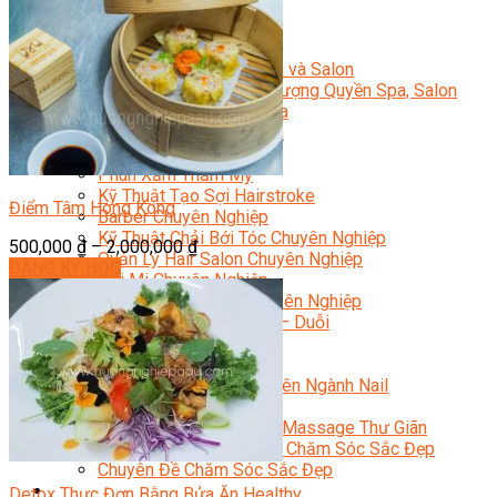
Sắc Đẹp
Kỹ Thuật Viên Spa
Quản Lý Spa
Khởi Sự Kinh Doanh Spa và Salon
Kinh Doanh Chuỗi và Nhượng Quyền Spa, Salon
Chăm Sóc Và Điều Trị Da
Chuyên Viên Trang Điểm
Trang Điểm Cô Dâu
Phun Xăm Thẩm Mỹ
Kỹ Thuật Tạo Sợi Hairstroke
Điểm Tâm Hong Kong
Barber Chuyên Nghiệp
Kỹ Thuật Chải Bới Tóc Chuyên Nghiệp
500,000
₫
–
2,000,000
₫
Quản Lý Hair Salon Chuyên Nghiệp
ĐĂNG KÝ HỌC
Nối Mi Chuyên Nghiệp
Quản Lý Nail Salon Chuyên Nghiệp
Kỹ Thuật Nhuộm – Uốn – Duỗi
Nail Salon Định Cư
Kinh Doanh Nail Box
Train The Trainer – Chuyên Ngành Nail
Chăm Sóc Mẹ Và Bé
Gội Đầu Dưỡng Sinh Và Massage Thư Giãn
Marketing Online Ngành Chăm Sóc Sắc Đẹp
Chuyên Đề Chăm Sóc Sắc Đẹp
Âm Nhạc
Detox Thực Đơn Bằng Bửa Ăn Healthy