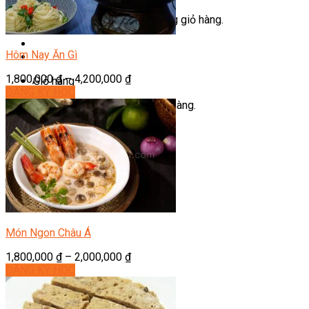
Chưa có sản phẩm trong giỏ hàng.
Hôm Nay Ăn Gì
1,800,000
₫
–
4,200,000
₫
Giỏ hàng
ĐĂNG KÝ HỌC
Chưa có sản phẩm trong giỏ hàng.
Món Ngon Châu Á
1,800,000
₫
–
2,000,000
₫
ĐĂNG KÝ HỌC