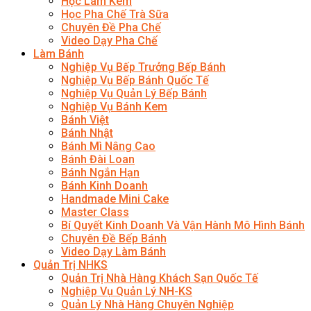
Học Làm Kem
Học Pha Chế Trà Sữa
Chuyên Đề Pha Chế
Video Dạy Pha Chế
Làm Bánh
Nghiệp Vụ Bếp Trưởng Bếp Bánh
Nghiệp Vụ Bếp Bánh Quốc Tế
Nghiệp Vụ Quản Lý Bếp Bánh
Nghiệp Vụ Bánh Kem
Bánh Việt
Bánh Nhật
Bánh Mì Nâng Cao
Bánh Đài Loan
Bánh Ngắn Hạn
Bánh Kinh Doanh
Handmade Mini Cake
Master Class
Bí Quyết Kinh Doanh Và Vận Hành Mô Hình Bánh
Chuyên Đề Bếp Bánh
Video Dạy Làm Bánh
Quản Trị NHKS
Quản Trị Nhà Hàng Khách Sạn Quốc Tế
Nghiệp Vụ Quản Lý NH-KS
Quản Lý Nhà Hàng Chuyên Nghiệp