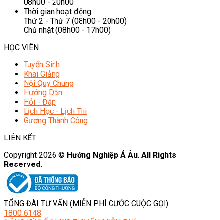
08h00 - 20h00
Thời gian hoạt động:
Thứ 2 - Thứ 7 (08h00 - 20h00)
Chủ nhật (08h00 - 17h00)
HỌC VIÊN
Tuyển Sinh
Khai Giảng
Nội Quy Chung
Hướng Dẫn
Hỏi - Đáp
Lịch Học - Lịch Thi
Gương Thành Công
LIÊN KẾT
Copyright 2026 ©
Hướng Nghiệp Á Âu. All Rights
Reserved.
TỔNG ĐÀI TƯ VẤN (MIỄN PHÍ CƯỚC CUỘC GỌI):
1800 6148