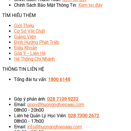
Chính Sách Bảo Mật Thông Tin:
Xem tại đây
TÌM HIỂU THÊM
Giới Thiệu
Cơ Sở Vật Chất
Giảng Viên
Định Hướng Phát Triển
Điều Khoản
Góp Ý - Liên Hệ
Hệ Thống Chi Nhánh
THÔNG TIN LIÊN HỆ
Tổng đài tư vấn:
1800 6148
08h00 - 20h00 (Miễn phí cước gọi)
Góp ý phản ánh:
028 7109 9232
Email:
gopy@huongnghiepaau.com
08h00 - 20h00
Liên hệ Quản Lý Học Viên:
028 7300 2672
08h00 - 17h00
Email:
info@huongnghiepaau.com