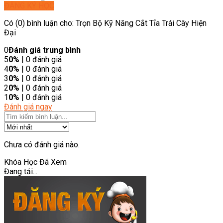
ĐĂNG KÝ HỌC
Có (0) bình luận cho: Trọn Bộ Kỹ Năng Cắt Tỉa Trái Cây Hiện
Đại
0
Đánh giá trung bình
5
0%
| 0 đánh giá
4
0%
| 0 đánh giá
3
0%
| 0 đánh giá
2
0%
| 0 đánh giá
1
0%
| 0 đánh giá
Đánh giá ngay
Chưa có đánh giá nào.
Khóa Học Đã Xem
Đang tải...