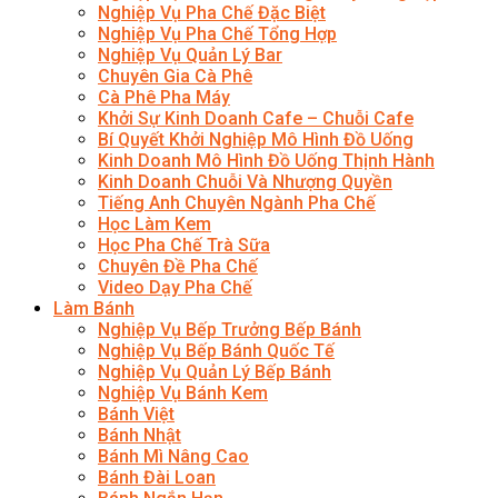
Nghiệp Vụ Pha Chế Đặc Biệt
Nghiệp Vụ Pha Chế Tổng Hợp
Nghiệp Vụ Quản Lý Bar
Chuyên Gia Cà Phê
Cà Phê Pha Máy
Khởi Sự Kinh Doanh Cafe – Chuỗi Cafe
Bí Quyết Khởi Nghiệp Mô Hình Đồ Uống
Kinh Doanh Mô Hình Đồ Uống Thịnh Hành
Kinh Doanh Chuỗi Và Nhượng Quyền
Tiếng Anh Chuyên Ngành Pha Chế
Học Làm Kem
Học Pha Chế Trà Sữa
Chuyên Đề Pha Chế
Video Dạy Pha Chế
Làm Bánh
Nghiệp Vụ Bếp Trưởng Bếp Bánh
Nghiệp Vụ Bếp Bánh Quốc Tế
Nghiệp Vụ Quản Lý Bếp Bánh
Nghiệp Vụ Bánh Kem
Bánh Việt
Bánh Nhật
Bánh Mì Nâng Cao
Bánh Đài Loan