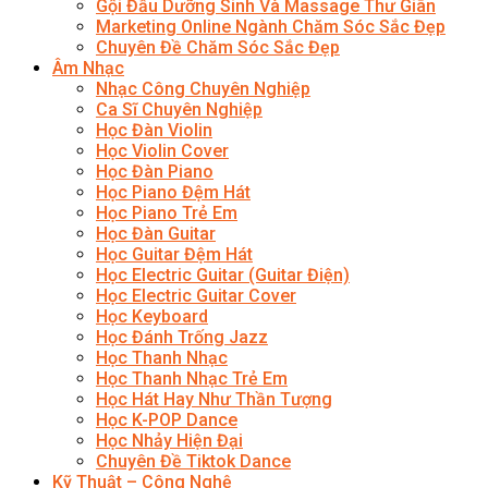
Gội Đầu Dưỡng Sinh Và Massage Thư Giãn
Marketing Online Ngành Chăm Sóc Sắc Đẹp
Chuyên Đề Chăm Sóc Sắc Đẹp
Âm Nhạc
Nhạc Công Chuyên Nghiệp
Ca Sĩ Chuyên Nghiệp
Học Đàn Violin
Học Violin Cover
Học Đàn Piano
Học Piano Đệm Hát
Học Piano Trẻ Em
Học Đàn Guitar
Học Guitar Đệm Hát
Học Electric Guitar (Guitar Điện)
Học Electric Guitar Cover
Học Keyboard
Học Đánh Trống Jazz
Học Thanh Nhạc
Học Thanh Nhạc Trẻ Em
Học Hát Hay Như Thần Tượng
Học K-POP Dance
Học Nhảy Hiện Đại
Chuyên Đề Tiktok Dance
Kỹ Thuật – Công Nghệ