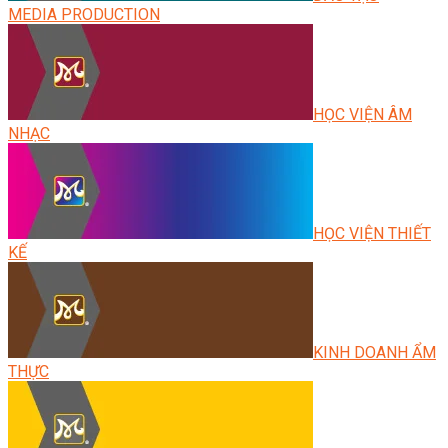
MEDIA PRODUCTION
HỌC VIỆN ÂM
NHẠC
HỌC VIỆN THIẾT
KẾ
KINH DOANH ẨM
THỰC