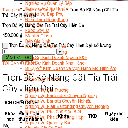
Nghiệp Vụ Quản Lý Bếp
Nghiệp Vụ Cấp Dưỡng
Trang chủ
»
Học nấu ăn gia đình
»
Trọn Bộ Kỹ Năng Cắt Tỉa
Nghiệp Vụ Bếp Phụ
Trái Cây Hiện Đại
Điểm Tâm Hồng Kông
Eat Clean
Trọn Bộ Kỹ Năng Cắt Tỉa Trái Cây Hiện Đại
Food Stylist
450,000
₫
Master Class
Bếp Gia Đình
Trọn Bộ Kỹ Năng Cắt Tỉa Trái Cây Hiện Đại số lượng
Học Nấu Ăn Mở Quán
Chuyên Đề Bếp Nóng
Khởi Sự Kinh Doanh Ngành F&B
ĐĂNG KÝ HỌC
Khởi Sự Kinh Doanh Nhà Hàng
TÔI CẦN TƯ VẤN
Bí Quyết Kinh Doanh và Vận Hành Mô Hình Ẩm
Thực
Trọn Bộ Kỹ Năng Cắt Tỉa Trái
Video Dạy Nấu Ăn
Pha Chế
Cây Hiện Đại
Nghiệp Vụ Bar Trưởng
Nghiệp Vụ Bartender Chuyên Nghiệp
Nghiệp Vụ Barista Chuyên Nghiệp
LỊCH CHIÊU SINH
Nghiệp Vụ Flair Bartending Chuyên Nghiệp
Nghiệp Vụ Pha Chế Đặc Biệt
Khóa
Hình
Chi
Ngày dự
Khóa
TKB
Nghiệp Vụ Pha Chế Tổng Hợp
học
thức
nhánh
kiến
Nghiệp Vụ Quản Lý Bar
Mẹ