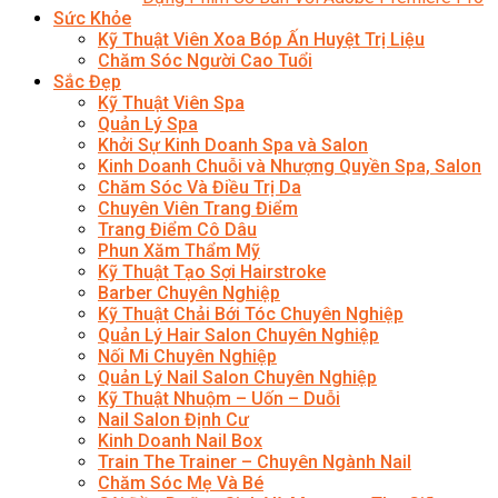
Sức Khỏe
Kỹ Thuật Viên Xoa Bóp Ấn Huyệt Trị Liệu
Chăm Sóc Người Cao Tuổi
Sắc Đẹp
Kỹ Thuật Viên Spa
Quản Lý Spa
Khởi Sự Kinh Doanh Spa và Salon
Kinh Doanh Chuỗi và Nhượng Quyền Spa, Salon
Chăm Sóc Và Điều Trị Da
Chuyên Viên Trang Điểm
Trang Điểm Cô Dâu
Phun Xăm Thẩm Mỹ
Kỹ Thuật Tạo Sợi Hairstroke
Barber Chuyên Nghiệp
Kỹ Thuật Chải Bới Tóc Chuyên Nghiệp
Quản Lý Hair Salon Chuyên Nghiệp
Nối Mi Chuyên Nghiệp
Quản Lý Nail Salon Chuyên Nghiệp
Kỹ Thuật Nhuộm – Uốn – Duỗi
Nail Salon Định Cư
Kinh Doanh Nail Box
Train The Trainer – Chuyên Ngành Nail
Chăm Sóc Mẹ Và Bé