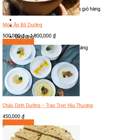
Chưa có sản phẩm trong giỏ hàng.
Món Ăn Bổ Dưỡng
500,000
₫
–
1,800,000
₫
Giỏ hàng
ĐĂNG KÝ HỌC
Chưa có sản phẩm trong giỏ hàng.
Cháo Dinh Dưỡng – Trao Trọn Yêu Thương
450,000
₫
ĐĂNG KÝ HỌC