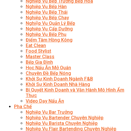
Nghiệp Vụ Bếp Trưởng Bếp Hoa
Nghiệp Vụ Bếp Hàn
Nghiệp Vụ Bếp Thái
Nghiệp Vụ Bếp Chay
Nghiệp Vụ Quản Lý Bếp
Nghiệp Vụ Cấp Dưỡng
Nghiệp Vụ Bếp Phụ
Điểm Tâm Hồng Kông
Eat Clean
Food Stylist
Master Class
Bếp Gia Đình
Học Nấu Ăn Mở Quán
Chuyên Đề Bếp Nóng
Khởi Sự Kinh Doanh Ngành F&B
Khởi Sự Kinh Doanh Nhà Hàng
Bí Quyết Kinh Doanh và Vận Hành Mô Hình Ẩm
Thực
Video Dạy Nấu Ăn
Pha Chế
Nghiệp Vụ Bar Trưởng
Nghiệp Vụ Bartender Chuyên Nghiệp
Nghiệp Vụ Barista Chuyên Nghiệp
Nghiệp Vụ Flair Bartending Chuyên Nghiệp