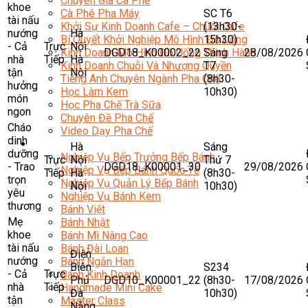
Chuyên Gia Cà Phê
khoe
SC T6
Cà Phê Pha Máy
tài nấu
(13h30-
Khởi Sự Kinh Doanh Cafe – Chuỗi Cafe
nướng
Hà
15h30)
Bí Quyết Khởi Nghiệp Mô Hình Đồ Uống
- Cả
Trực
Nội
DGD18_K00002_22
Sáng
28/08/2026
Kinh Doanh Mô Hình Đồ Uống Thịnh Hành
nhà
Tiếp
Hà
T7
Kinh Doanh Chuỗi Và Nhượng Quyền
tận
Nội
(8h30-
Tiếng Anh Chuyên Ngành Pha Chế
hưởng
10h30)
Học Làm Kem
món
Học Pha Chế Trà Sữa
ngon
Chuyên Đề Pha Chế
Cháo
Video Dạy Pha Chế
dinh
Làm Bánh
Hà
Sáng
dưỡng
Nghiệp Vụ Bếp Trưởng Bếp Bánh
Trực
Nội
Thứ 7
- Trao
DGD18_K00001_30
29/08/2026
Nghiệp Vụ Bếp Bánh Quốc Tế
Tiếp
Hà
(8h30-
trọn
Nghiệp Vụ Quản Lý Bếp Bánh
Nội
10h30)
yêu
Nghiệp Vụ Bánh Kem
thương
Bánh Việt
Mẹ
Bánh Nhật
khoe
Bánh Mì Nâng Cao
tài nấu
Bánh Đài Loan
Điện
nướng
Bánh Ngắn Hạn
Biên
S234
- Cả
Trực
Bánh Kinh Doanh
Phủ
DGD10_K00001_22
(8h30-
17/08/2026
nhà
Tiếp
Handmade Mini Cake
Đà
10h30)
tận
Master Class
Nẵng