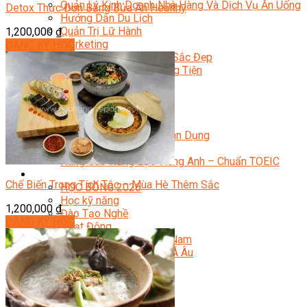
Quản Lý Kinh Doanh Nhà Hàng Và Dịch Vụ Ăn Uống
Detox Thực Đơn Bằng Bửa Ăn Healthy
Hướng Dẫn Du Lịch
Quản Trị Lữ Hành
1,200,000
₫
Marketing
ĐĂNG KÝ HỌC
Tạo Mẫu Và Chăm Sóc Sắc Đẹp
Truyền Thông Đa Phương Tiện
Công Nghệ Thông Tin
An Ninh Mạng
Thiết Kế Đồ Họa
Âm Nhạc
Điện Công Nghiệp Và Dân Dụng
Văn Hóa Phổ Thông
Nâng Cao Năng Lực Tiếng Anh – Chuẩn TOEIC
Tin Tức
Chế Biến Trong Tích Tắc – Mùa Hè Thêm Sắc
HỌC BỔNG 2026
Học kỹ năng
1,200,000
₫
Đào Tạo Nghề
ĐĂNG KÝ HỌC
Hoạt Động
Văn Hóa Ẩm Thực Việt Nam
Sự Kiện Hướng Nghiệp Á Âu
Siêu Thị ĐVP Market