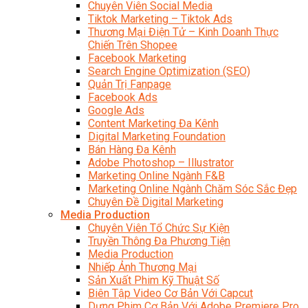
Chuyên Viên Social Media
Tiktok Marketing – Tiktok Ads
Thương Mại Điện Tử – Kinh Doanh Thực
Chiến Trên Shopee
Facebook Marketing
Search Engine Optimization (SEO)
Quản Trị Fanpage
Facebook Ads
Google Ads
Content Marketing Đa Kênh
Digital Marketing Foundation
Bán Hàng Đa Kênh
Adobe Photoshop – Illustrator
Marketing Online Ngành F&B
Marketing Online Ngành Chăm Sóc Sắc Đẹp
Chuyên Đề Digital Marketing
Media Production
Chuyên Viên Tổ Chức Sự Kiện
Truyền Thông Đa Phương Tiện
Media Production
Nhiếp Ảnh Thương Mại
Sản Xuất Phim Kỹ Thuật Số
Biên Tập Video Cơ Bản Với Capcut
Dựng Phim Cơ Bản Với Adobe Premiere Pro