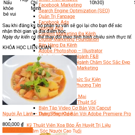
Nấu
Chí
10h30)
Facebook Marketing
khỏe
Minh
Search Engine Optimization (SEO)
bé vui
Quản Trị Fanpage
Facebook Ads
Sau khi đăng ký, bộ phận tư vấn sẽ gọi lại cho bạn để xác
Google Ads
nhận thời gian và địa điểm học.
Content Marketing Đa Kênh
Ngày dự kiến có thể thay đổi theo tình hình chiêu sinh thực tế.
Digital Marketing Foundation
Bán Hàng Đa Kênh
KHÓA HỌC LIÊN QUAN
Adobe Photoshop – Illustrator
Marketing Online Ngành F&B
Marketing Online Ngành Chăm Sóc Sắc Đẹp
Chuyên Đề Digital Marketing
Media Production
Chuyên Viên Tổ Chức Sự Kiện
Truyền Thông Đa Phương Tiện
Media Production
Nhiếp Ảnh Thương Mại
Sản Xuất Phim Kỹ Thuật Số
Biên Tập Video Cơ Bản Với Capcut
Người Ăn Lành – Thân Sống Khỏe
Dựng Phim Cơ Bản Với Adobe Premiere Pro
Sức Khỏe
800,000
₫
Kỹ Thuật Viên Xoa Bóp Ấn Huyệt Trị Liệu
ĐĂNG KÝ HỌC
Chăm Sóc Người Cao Tuổi