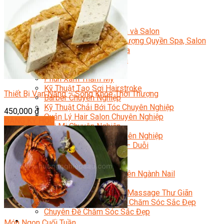
Sắc Đẹp
Kỹ Thuật Viên Spa
Quản Lý Spa
Khởi Sự Kinh Doanh Spa và Salon
Kinh Doanh Chuỗi và Nhượng Quyền Spa, Salon
Chăm Sóc Và Điều Trị Da
Chuyên Viên Trang Điểm
Trang Điểm Cô Dâu
Phun Xăm Thẩm Mỹ
Kỹ Thuật Tạo Sợi Hairstroke
Thiết Bị Vạn Năng – Sống Khỏe Thời Thượng
Barber Chuyên Nghiệp
Kỹ Thuật Chải Bới Tóc Chuyên Nghiệp
450,000
₫
Quản Lý Hair Salon Chuyên Nghiệp
ĐĂNG KÝ HỌC
Nối Mi Chuyên Nghiệp
Quản Lý Nail Salon Chuyên Nghiệp
Kỹ Thuật Nhuộm – Uốn – Duỗi
Nail Salon Định Cư
Kinh Doanh Nail Box
Train The Trainer – Chuyên Ngành Nail
Chăm Sóc Mẹ Và Bé
Gội Đầu Dưỡng Sinh Và Massage Thư Giãn
Marketing Online Ngành Chăm Sóc Sắc Đẹp
Chuyên Đề Chăm Sóc Sắc Đẹp
Âm Nhạc
Món Ngon Cuối Tuần