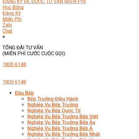
ĐĂNG KÝ ĐỂ ĐƯỢC TƯ VẤN MIỄN PHÍ
Học Bổng
Đăng Ký
Miễn Phí
Zalo
Chat
×
TỔNG ĐÀI TƯ VẤN
(MIỄN PHÍ CƯỚC CUỘC GỌI):
1800 6148
1800 6148
Đầu Bếp
Bếp Trưởng Điều Hành
Nghiệp Vụ Bếp Trưởng
Nghiệp Vụ Bếp Quốc Tế
Nghiệp Vụ Bếp Trưởng Bếp Việt
Nghiệp Vụ Bếp Trưởng Bếp Âu
Nghiệp Vụ Bếp Trưởng Bếp Á
Nghiệp Vụ Bếp Trưởng Bếp Nhật