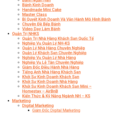
Bánh Ngắn Hạn
Bánh Kinh Doanh
Handmade Mini Cake
Master Class
Bí Quyết Kinh Doanh Và Vận Hành Mô Hình Bánh
Chuyên Đề Bếp Bánh
Video Dạy Làm Bánh
Quản Trị NHKS
Quản Trị Nhà Hàng Khách Sạn Quốc Tế
Nghiệp Vụ Quản Lý NH-KS
Quản Lý Nhà Hàng Chuyên Nghiệp
Quản Lý Khách Sạn Chuyên Nghiệp
Nghiệp Vụ Quản Lý Nhà Hàng
Nghiệp Vụ Lễ Tân Chuyên Nghiệp
Giám Đốc Điều Hành Nhà Hàng
Tiếng Anh Nhà Hàng Khách Sạn
Khởi Sự Kinh Doanh Khách Sạn
Khởi Sự Kinh Doanh Nhà Hàng
Khởi Sự Kinh Doanh Khách Sạn Mini –
Homestay – AirBnB
Kiến Thức & Kỹ Năng Ngành NH – KS
Marketing
Digital Marketing
Giám Đốc Digital Marketing