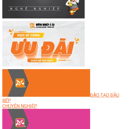
ĐÀO TẠO ĐẦU
BẾP
CHUYÊN NGHIỆP