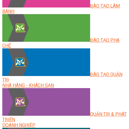
ĐÀO TẠO LÀM
BÁNH
ĐÀO TẠO PHA
CHẾ
ĐÀO TẠO QUẢN
TRỊ
NHÀ HÀNG - KHÁCH SẠN
QUẢN TRỊ & PHÁT
TRIỂN
DOANH NGHIỆP