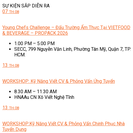
SỰ KIỆN SẮP DIỄN RA
07
TH.08
Young Chefs Challenge – Đấu Trường Ẩm Thực Tại VIETFOOD
& BEVERAGE – PROPACK 2026
1.00 PM – 5.00 PM
SECC, 799 Nguyễn Văn Linh, Phường Tân Mỹ, Quận 7, TP.
HCM.
13
TH.08
WORKSHOP: Kỹ Năng Viết CV & Phỏng Vấn Ứng Tuyển
8.30 AM – 11.30 AM
HNAAu CN Xô Viết Nghệ Tĩnh
13
TH.08
WORKSHOP:Kỹ Năng Viết CV & Phỏng Vấn Chinh Phục Nhà
Tuyển Dụng