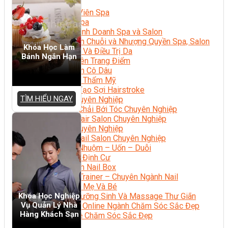
Sắc Đẹp
Kỹ Thuật Viên Spa
Quản Lý Spa
Khởi Sự Kinh Doanh Spa và Salon
Kinh Doanh Chuỗi và Nhượng Quyền Spa, Salon
Khóa Học Làm
Chăm Sóc Và Điều Trị Da
Bánh Ngắn Hạn
Chuyên Viên Trang Điểm
Trang Điểm Cô Dâu
Phun Xăm Thẩm Mỹ
Kỹ Thuật Tạo Sợi Hairstroke
TÌM HIỂU NGAY
Barber Chuyên Nghiệp
Kỹ Thuật Chải Bới Tóc Chuyên Nghiệp
Quản Lý Hair Salon Chuyên Nghiệp
Nối Mi Chuyên Nghiệp
Quản Lý Nail Salon Chuyên Nghiệp
Kỹ Thuật Nhuộm – Uốn – Duỗi
Nail Salon Định Cư
Kinh Doanh Nail Box
Train The Trainer – Chuyên Ngành Nail
Chăm Sóc Mẹ Và Bé
Gội Đầu Dưỡng Sinh Và Massage Thư Giãn
Khóa Học Nghiệp
Vụ Quản Lý Nhà
Marketing Online Ngành Chăm Sóc Sắc Đẹp
Hàng Khách Sạn
Chuyên Đề Chăm Sóc Sắc Đẹp
Âm Nhạc