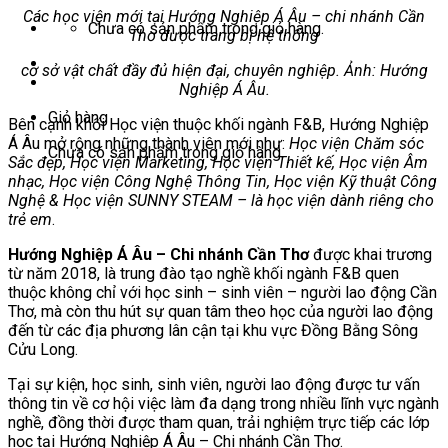
Các học viện mới tại Hướng Nghiệp Á Âu – chi nhánh Cần
Chưa có sản phẩm trong giỏ hàng.
Thơ được trang bị hệ thống
cơ sở vật chất đầy đủ hiện đại, chuyên nghiệp. Ảnh: Hướng
Nghiệp Á Âu.
Giỏ hàng
Bên cạnh khối Học viện thuộc khối ngành F&B, Hướng Nghiệp
Á Âu mở rộng những thành viên mới như:
Học viện Chăm sóc
Chưa có sản phẩm trong giỏ hàng.
Sắc đẹp, Học viện Marketing, Học viện Thiết kế, Học viện Âm
nhạc, Học viện Công Nghệ Thông Tin, Học viện Kỹ thuật Công
Nghệ & Học viện SUNNY STEAM – là học viện dành riêng cho
trẻ em
.
Hướng Nghiệp Á Âu – Chi nhánh Cần Thơ
được khai trương
từ năm 2018, là trung đào tạo nghề khối ngành F&B quen
thuộc không chỉ với học sinh – sinh viên – người lao động Cần
Thơ, mà còn thu hút sự quan tâm theo học của người lao động
đến từ các địa phương lân cận tại khu vực Đồng Bằng Sông
Cửu Long.
Tại sự kiện, học sinh, sinh viên, người lao động được tư vấn
thông tin về cơ hội việc làm đa dạng trong nhiều lĩnh vực ngành
nghề, đồng thời được tham quan, trải nghiệm trực tiếp các lớp
học tại Hướng Nghiệp Á Âu – Chi nhánh Cần Thơ.