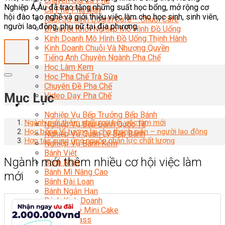
Chuyên Gia Cà Phê
Nghiệp Á Âu đã trao tặng những suất học bổng, mở rộng cơ
Cà Phê Pha Máy
hội đào tạo nghề và giới thiệu việc làm cho học sinh, sinh viên,
Khởi Sự Kinh Doanh Cafe – Chuỗi Cafe
người lao động, phụ nữ tại địa phương.
Bí Quyết Khởi Nghiệp Mô Hình Đồ Uống
Kinh Doanh Mô Hình Đồ Uống Thịnh Hành
Kinh Doanh Chuỗi Và Nhượng Quyền
Tiếng Anh Chuyên Ngành Pha Chế
Học Làm Kem
Học Pha Chế Trà Sữa
Chuyên Đề Pha Chế
Mục Lục
Video Dạy Pha Chế
Làm Bánh
Nghiệp Vụ Bếp Trưởng Bếp Bánh
Ngành mới thêm nhiều cơ hội việc làm mới
Nghiệp Vụ Bếp Bánh Quốc Tế
Học bổng Vì tương lai cho thanh niên – người lao động
Nghiệp Vụ Quản Lý Bếp Bánh
Hợp tác cung ứng nguồn nhân lực chất lượng
Nghiệp Vụ Bánh Kem
Bánh Việt
Ngành mới thêm nhiều cơ hội việc làm
Bánh Nhật
Bánh Mì Nâng Cao
mới
Bánh Đài Loan
Bánh Ngắn Hạn
Bánh Kinh Doanh
Handmade Mini Cake
Master Class