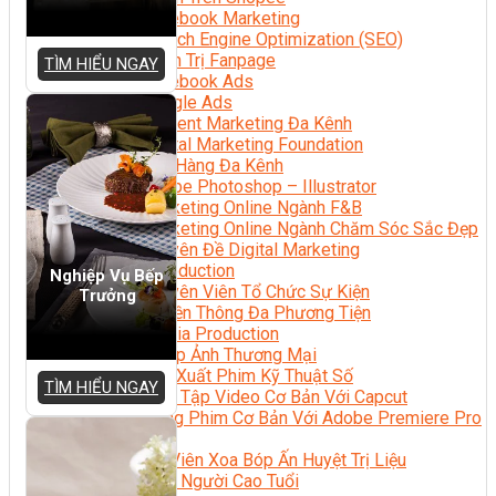
Facebook Marketing
Search Engine Optimization (SEO)
Quản Trị Fanpage
TÌM HIỂU NGAY
Facebook Ads
Google Ads
Content Marketing Đa Kênh
Digital Marketing Foundation
Bán Hàng Đa Kênh
Adobe Photoshop – Illustrator
Marketing Online Ngành F&B
Marketing Online Ngành Chăm Sóc Sắc Đẹp
Chuyên Đề Digital Marketing
Media Production
Nghiệp Vụ Bếp
Chuyên Viên Tổ Chức Sự Kiện
Trưởng
Truyền Thông Đa Phương Tiện
Media Production
Nhiếp Ảnh Thương Mại
Sản Xuất Phim Kỹ Thuật Số
TÌM HIỂU NGAY
Biên Tập Video Cơ Bản Với Capcut
Dựng Phim Cơ Bản Với Adobe Premiere Pro
Sức Khỏe
Kỹ Thuật Viên Xoa Bóp Ấn Huyệt Trị Liệu
Chăm Sóc Người Cao Tuổi