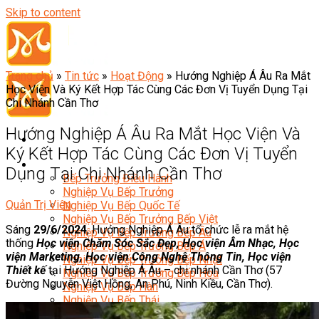
Skip to content
Trang chủ
»
Tin tức
»
Hoạt Động
»
Hướng Nghiệp Á Âu Ra Mắt
Học Viện Và Ký Kết Hợp Tác Cùng Các Đơn Vị Tuyển Dụng Tại
Chi Nhánh Cần Thơ
Hướng Nghiệp Á Âu Ra Mắt Học Viện Và
Ký Kết Hợp Tác Cùng Các Đơn Vị Tuyển
Đầu Bếp
Dụng Tại Chi Nhánh Cần Thơ
Bếp Trưởng Điều Hành
Nghiệp Vụ Bếp Trưởng
Quản Trị Viên
Nghiệp Vụ Bếp Quốc Tế
Nghiệp Vụ Bếp Trưởng Bếp Việt
Sáng
29/6/2024
, Hướng Nghiệp Á Âu tổ chức lễ ra mắt hệ
Nghiệp Vụ Bếp Trưởng Bếp Âu
thống
Học viện Chăm Sóc Sắc Đẹp, Học viện Âm Nhạc, Học
Nghiệp Vụ Bếp Trưởng Bếp Á
viện Marketing, Học viện Công Nghệ Thông Tin, Học viện
Nghiệp Vụ Bếp Trưởng Bếp Nhật
Thiết kế
tại Hướng Nghiệp Á Âu – chi nhánh Cần Thơ (57
Nghiệp Vụ Bếp Trưởng Bếp Hoa
Đường Nguyễn Việt Hồng, An Phú, Ninh Kiều, Cần Thơ).
Nghiệp Vụ Bếp Hàn
Nghiệp Vụ Bếp Thái
Nghiệp Vụ Bếp Chay