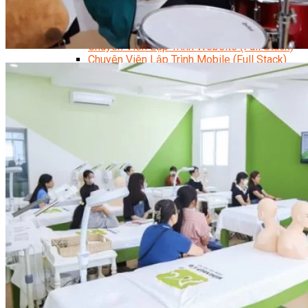
Data Visualization (Trực Quan Hóa Dữ Liệu)
Data System (Quản Trị Dữ Liệu)
Chuyên Viên Lập Trình (Full Stack)
Chuyên Viên Lập Trình Website (Full Stack)
Chuyên Viên Lập Trình Mobile (Full Stack)
Software Testing
Trọn Bộ Công Cụ AI Văn Phòng
Trọn Bộ Công Cụ AI Ứng Dụng Giảng Dạy
Lập Trình Cho Trẻ Em
Tin Học Ứng Dụng
Thiết Kế (Design)
Thiết Kế Đồ Họa Chuyên Nghiệp
Chuyên Viên Thiết Kế Nội Thất
3D Game Art & Design
Mỹ Thuật Đa Phương Tiện
3D Animation
Mỹ Thuật Số – Digital Art
Motion Graphics Basic
Adobe Photoshop – Illustrator
Hội Họa Thiếu Nhi
Digital Art For Kids
Venus Academy
Sunny STEAM Academy
Trại Hè Kỹ Năng