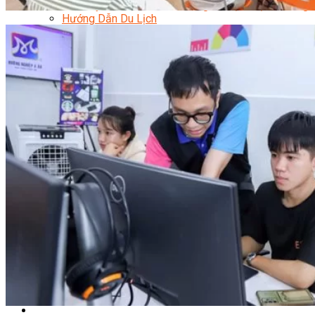
Quản Lý Kinh Doanh Nhà Hàng Và Dịch Vụ Ăn Uống
Hướng Dẫn Du Lịch
Quản Trị Lữ Hành
Marketing
Tạo Mẫu Và Chăm Sóc Sắc Đẹp
Truyền Thông Đa Phương Tiện
Công Nghệ Thông Tin
An Ninh Mạng
Thiết Kế Đồ Họa
Âm Nhạc
Điện Công Nghiệp Và Dân Dụng
Văn Hóa Phổ Thông
Nâng Cao Năng Lực Tiếng Anh – Chuẩn TOEIC
Tin Tức
HỌC BỔNG 2026
Học kỹ năng
Đào Tạo Nghề
Hoạt Động
Văn Hóa Ẩm Thực Việt Nam
Sự Kiện Hướng Nghiệp Á Âu
Siêu Thị ĐVP Market