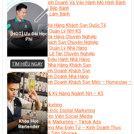
Bí Quyết Kinh Doanh Và Vận Hành Mô Hình Bánh
Chuyên Đề Bếp Bánh
Video Dạy Làm Bánh
Quản Trị NHKS
Quản Trị Nhà Hàng Khách Sạn Quốc Tế
Nghiệp Vụ Quản Lý NH-KS
[HOT] Ưu Đãi Học
Quản Lý Nhà Hàng Chuyên Nghiệp
Phí
Quản Lý Khách Sạn Chuyên Nghiệp
Nghiệp Vụ Quản Lý Nhà Hàng
Nghiệp Vụ Lễ Tân Chuyên Nghiệp
Giám Đốc Điều Hành Nhà Hàng
TÌM HIỂU NGAY
Tiếng Anh Nhà Hàng Khách Sạn
Khởi Sự Kinh Doanh Khách Sạn
Khởi Sự Kinh Doanh Nhà Hàng
Khởi Sự Kinh Doanh Khách Sạn Mini – Homestay –
AirBnB
Kiến Thức & Kỹ Năng Ngành NH – KS
Marketing
Digital Marketing
Giám Đốc Digital Marketing
Chuyên Viên Social Media
Khóa Học
Tiktok Marketing – Tiktok Ads
Bartender
Thương Mại Điện Tử – Kinh Doanh Thực
Chiến Trên Shopee