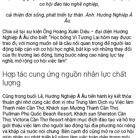
cơ hội đào tào nghề nghiệp,
cải thiện đời sống, phát triển tự thân. Ảnh: Hướng Nghiệp Á
Âu.
Chia sẻ tại sự kiện Ông Hoàng Xuân Diệu – đại diện Hướng
Nghiệp Á Âu cho biết: “Học bổng Vì Tương Lai hôm nay được
trao đi, với mong muốn sẽ là cầu nối quan trọng để người lao
động tiếp cận với cơ hội học nghề, bắt kịp với những thay đổi
của thị trường lao động, từng bước nâng cao năng lực tay
nghề, mở rộng cơ hội việc làm”.
Hợp tác cung ứng nguồn nhân lực chất
lượng
Cũng trong buổi Lễ, Hướng Nghiệp Á Âu tiến hành ký kết thỏa
thuận ghi nhớ cùng các đơn vị như Trung tâm Dịch vụ Việc làm
Thanh niên Cần Thơ, Khách sạn Mường Thanh Cần Thơ,
Pullman Phú Quốc Beach Resort, Khách sạn Sheraton Cần
Thơ, Victoria Cần Thơ Resort nhằm mục đích đào tạo và hỗ trợ
giới thiệu việc làm cho người lao động tại địa phương nói riêng
và khắp cả nước nói chung. Bên cạnh đó cũng mở ra cơ cơ hội
giúp nhân sự phát triển kỹ năng làm việc toàn diện trong môi