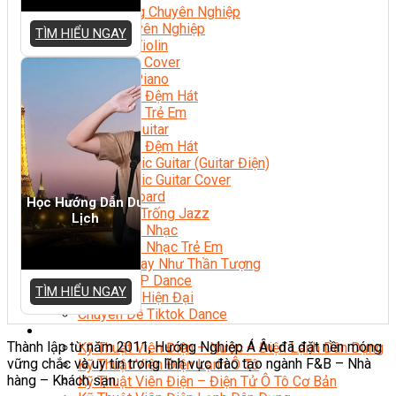
Nhạc Công Chuyên Nghiệp
Ca Sĩ Chuyên Nghiệp
TÌM HIỂU NGAY
Học Đàn Violin
Học Violin Cover
Học Đàn Piano
Học Piano Đệm Hát
Học Piano Trẻ Em
Học Đàn Guitar
Học Guitar Đệm Hát
Học Electric Guitar (Guitar Điện)
Học Electric Guitar Cover
Học Keyboard
Học Hướng Dẫn Du
Học Đánh Trống Jazz
Lịch
Học Thanh Nhạc
Học Thanh Nhạc Trẻ Em
Học Hát Hay Như Thần Tượng
Học K-POP Dance
TÌM HIỂU NGAY
Học Nhảy Hiện Đại
Chuyên Đề Tiktok Dance
Kỹ Thuật – Công Nghệ
Thành lập từ năm 2011, Hướng Nghiệp Á Âu đã đặt nền móng
Kỹ Thuật Viên Điện – Nước – Điện Lạnh Dân Dụng
vững chắc và uy tín trong lĩnh vực đào tạo ngành F&B – Nhà
Kỹ Thuật Viên Điện Lạnh Ô Tô
hàng – Khách sạn.
Kỹ Thuật Viên Điện – Điện Tử Ô Tô Cơ Bản