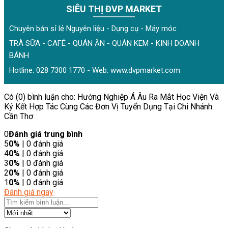
SIÊU THỊ ĐVP MARKET
Chuyên bán sỉ lẻ Nguyên liệu - Dụng cụ - Máy móc
TRÀ SỮA - CAFÉ - QUÁN ĂN - QUÁN KEM - KINH DOANH
BÁNH
Hotline: 028 7300 1770 - Web:
www.dvpmarket.com
Có (0) bình luận cho: Hướng Nghiệp Á Âu Ra Mắt Học Viện Và
Ký Kết Hợp Tác Cùng Các Đơn Vị Tuyển Dụng Tại Chi Nhánh
Cần Thơ
0
Đánh giá trung bình
5
0%
| 0 đánh giá
4
0%
| 0 đánh giá
3
0%
| 0 đánh giá
2
0%
| 0 đánh giá
1
0%
| 0 đánh giá
Đánh giá ngay