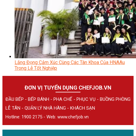
Lắng Đọng Cảm Xúc Cùng Các Tân Khoa Của HNAAu
Trong Lễ Tốt Nghiệp
ĐƠN VỊ TUYỂN DỤNG CHEFJOB.VN
ĐẦU BẾP - BẾP BÁNH - PHA CHẾ - PHỤC VỤ - BUỒNG PHÒNG
LỄ TÂN - QUẢN LÝ NHÀ HÀNG - KHÁCH SẠN
Hotline: 1900 2175 - Web:
www.chefjob.vn