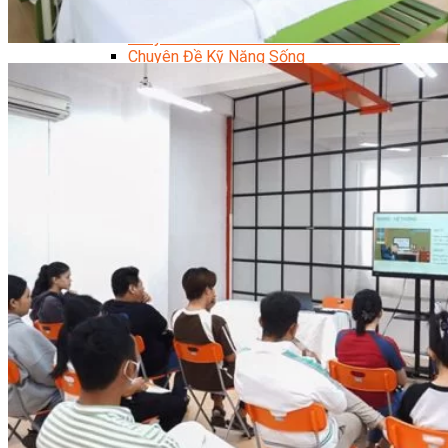
Trại Hè Hướng Nghiệp
Chuyên Đề Á Âu Kitchen For Kid & Teen
Chuyên Đề Kỹ Năng Sống
Khóa Học Nấu Ăn Cho Bé
Hội Họa Thiếu Nhi
Digital Art For Kids
Khóa Học Thiết Kế Truyện Tranh Ai
Khóa Học Họa Sĩ Ai
Khóa Học Biên Tập Video Với Ai
Mc Nhí
Kỳ Thủ Cờ Vua
Lập Trình Cho Trẻ Em
Robotic trẻ em
Piano Trẻ Em
Thanh Nhạc Trẻ Em
Sơ Cấp Cứu Cho Trẻ Em
Toán Tư Duy
Bếp Gia Đình
Trung Cấp CET
Kỹ Thuật Chế Biến Món Ăn
Kỹ Thuật Làm Bánh
Kỹ Thuật Pha Chế Đồ Uống
Quản Trị Khách Sạn