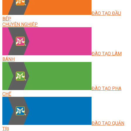
ĐÀO TẠO ĐẦU
BẾP
CHUYÊN NGHIỆP
ĐÀO TẠO LÀM
BÁNH
ĐÀO TẠO PHA
CHẾ
ĐÀO TẠO QUẢN
TRỊ