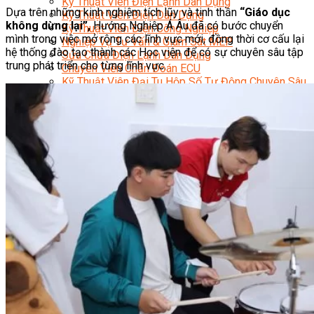
Kỹ Thuật Viên Điện Lạnh Dân Dụng
Dựa trên những kinh nghiệm tích lũy và tinh thần
“Giáo dục
Kỹ Thuật Viên Điện Dân Dụng
không dừng lại”,
Hướng Nghiệp Á Âu đã có bước chuyển
Kỹ Thuật Viên Điện Công Nghiệp
mình trong việc mở rộng các lĩnh vực mới, đồng thời cơ cấu lại
Nghiệp Vụ Tư Vấn & Giám Sát MEP
hệ thống đào tạo thành các Học viện để có sự chuyên sâu tập
Sửa Chữa Điện Lạnh Dân Dụng
trung phát triển cho từng lĩnh vực.
Chuyên Viên Chẩn Đoán ECU
Kỹ Thuật Viên Đại Tu Hộp Số Tự Động Chuyên Sâu
Kỹ Thuật Quấn Dây Và Sửa Chữa Máy Điện
Thiết Kế Lắp Đặt Hệ Thống Điện Năng Lượng Mặt
Trời
Kỹ Thuật Viên Điện Tử Chuyên Ngành Điện – Điện
Lạnh Dân Dụng
Ngành Khác
Quản Trị & Phát Triển Doanh Nghiệp
Giám Đốc Nhân Sự Chuyên Nghiệp
Quản Lý Cấp Trung Chuyên Nghiệp
Công Nghệ Thông Tin
Chuyên Viên Quản Trị Vận Hành Hệ Thống
An Ninh Mạng (Network Security)
Chuyên Viên Quản Trị Hệ Thống Và An Ninh
Mạng
Quản Trị Hệ Thống Linux
Quản Trị Vận Hành Microsoft Azure
Data Analyst (Phân Tích Dữ Liệu)