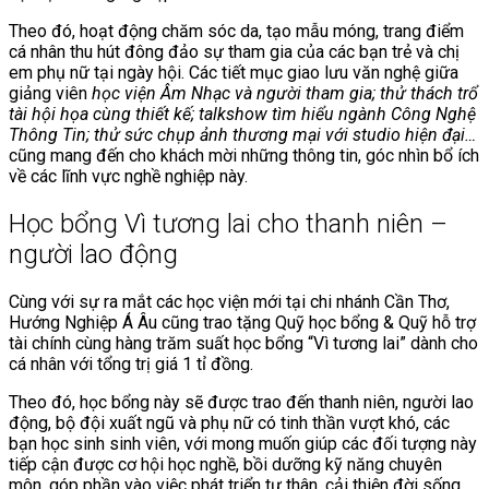
Theo đó, hoạt động chăm sóc da, tạo mẫu móng, trang điểm
cá nhân thu hút đông đảo sự tham gia của các bạn trẻ và chị
em phụ nữ tại ngày hội. Các tiết mục giao lưu văn nghệ giữa
giảng viên
học viện Âm Nhạc và người tham gia; thử thách trổ
tài hội họa cùng thiết kế; talkshow tìm hiểu ngành Công Nghệ
Thông Tin; thử sức chụp ảnh thương mại với studio hiện đại…
cũng mang đến cho khách mời những thông tin, góc nhìn bổ ích
về các lĩnh vực nghề nghiệp này.
Học bổng Vì tương lai cho thanh niên –
người lao động
Cùng với sự ra mắt các học viện mới tại chi nhánh Cần Thơ,
Hướng Nghiệp Á Âu cũng trao tặng Quỹ học bổng & Quỹ hỗ trợ
tài chính cùng hàng trăm suất học bổng “Vì tương lai” dành cho
cá nhân với tổng trị giá 1 tỉ đồng.
Theo đó, học bổng này sẽ được trao đến thanh niên, người lao
động, bộ đội xuất ngũ và phụ nữ có tinh thần vượt khó, các
bạn học sinh sinh viên, với mong muốn giúp các đối tượng này
tiếp cận được cơ hội học nghề, bồi dưỡng kỹ năng chuyên
môn, góp phần vào việc phát triển tự thân, cải thiện đời sống,