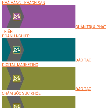
NHÀ HÀNG - KHÁCH SẠN
QUẢN TRỊ & PHÁT
TRIỂN
DOANH NGHIỆP
ĐÀO TẠO
DIGITAL MARKETING
ĐÀO TẠO
CHĂM SÓC SỨC KHỎE