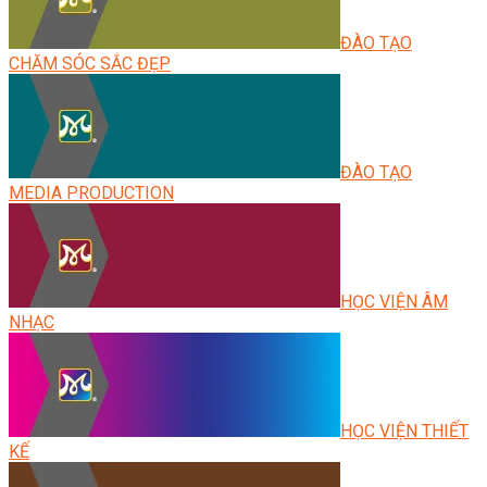
ĐÀO TẠO
CHĂM SÓC SẮC ĐẸP
ĐÀO TẠO
MEDIA PRODUCTION
HỌC VIỆN ÂM
NHẠC
HỌC VIỆN THIẾT
KẾ