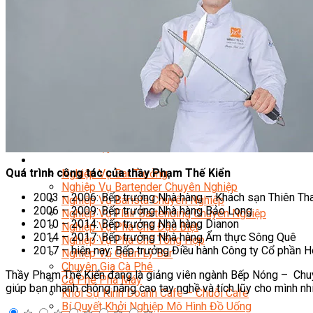
Nghiệp Vụ Bếp Phụ
Điểm Tâm Hồng Kông
Eat Clean
Food Stylist
Master Class
Bếp Gia Đình
Học Nấu Ăn Mở Quán
Chuyên Đề Bếp Nóng
Khởi Sự Kinh Doanh Ngành F&B
Khởi Sự Kinh Doanh Nhà Hàng
Bí Quyết Kinh Doanh và Vận Hành Mô Hình Ẩm Thực
Video Dạy Nấu Ăn
Pha Chế
Quá trình công tác của thầy Phạm Thế Kiển
Nghiệp Vụ Bar Trưởng
Nghiệp Vụ Bartender Chuyên Nghiệp
2003 – 2006: Bếp trưởng Nhà hàng – Khách sạn Thiên Tha
Nghiệp Vụ Barista Chuyên Nghiệp
2006 – 2009: Bếp trưởng Nhà hàng Bảo Long
Nghiệp Vụ Flair Bartending Chuyên Nghiệp
2010 – 2014: Bếp trưởng Nhà hàng Dianon
Nghiệp Vụ Pha Chế Đặc Biệt
2014 – 2017: Bếp trưởng Nhà hàng Ẩm thực Sông Quê
Nghiệp Vụ Pha Chế Tổng Hợp
2017 – hiện nay: Bếp trưởng Điều hành Công ty Cổ phần H
Nghiệp Vụ Quản Lý Bar
Chuyên Gia Cà Phê
Thầy Phạm Thế Kiển đang là giảng viên ngành Bếp Nóng – Chuy
Cà Phê Pha Máy
giúp bạn nhanh chóng nâng cao tay nghề và tích lũy cho mình nh
Khởi Sự Kinh Doanh Cafe – Chuỗi Cafe
Bí Quyết Khởi Nghiệp Mô Hình Đồ Uống