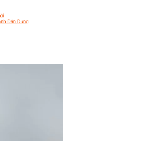
ời
Lạnh Dân Dụng
ạng