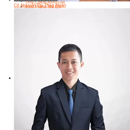
Học Piano Đệm Hát
Cô Nguyễn Thị Thảo Ngân
Học Piano Trẻ Em
Học Đàn Guitar
Học Guitar Đệm Hát
Học Electric Guitar (Guitar Điện)
Học Electric Guitar Cover
Học Keyboard
Học Đánh Trống Jazz
Học Thanh Nhạc
Học Thanh Nhạc Trẻ Em
Học Hát Hay Như Thần Tượng
Học K-POP Dance
Học Nhảy Hiện Đại
Chuyên Đề Tiktok Dance
Kỹ Thuật – Công Nghệ
Kỹ Thuật Viên Điện – Nước – Điện Lạnh Dân Dụng
Kỹ Thuật Viên Điện Lạnh Ô Tô
Kỹ Thuật Viên Điện – Điện Tử Ô Tô Cơ Bản
Kỹ Thuật Viên Điện Lạnh Dân Dụng
Kỹ Thuật Viên Điện Dân Dụng
Kỹ Thuật Viên Điện Công Nghiệp
Nghiệp Vụ Tư Vấn & Giám Sát MEP
Sửa Chữa Điện Lạnh Dân Dụng
Chuyên Viên Chẩn Đoán ECU