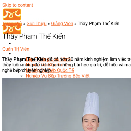
Skip to content
Trang chủ
»
Giới Thiệu
»
Giảng Viên
»
Thầy Phạm Thế Kiển
Thầy Phạm Thế Kiển
Quản Trị Viên
Đầu Bếp
Thầy
Phạm Thế Kiể
n đã có hơn 20 năm kinh nghiệm làm việc t
Bếp Trưởng Điều Hành
thầy luôn mang đến cho bạn những bài học giá trị, dễ hiểu và ma
Nghiệp Vụ Bếp Trưởng
nghề bếp chuyên nghiệp.
Nghiệp Vụ Bếp Quốc Tế
Nghiệp Vụ Bếp Trưởng Bếp Việt
Nghiệp Vụ Bếp Trưởng Bếp Âu
Nghiệp Vụ Bếp Trưởng Bếp Á
Nghiệp Vụ Bếp Trưởng Bếp Nhật
Nghiệp Vụ Bếp Trưởng Bếp Hoa
Nghiệp Vụ Bếp Hàn
Nghiệp Vụ Bếp Thái
Nghiệp Vụ Bếp Chay
Nghiệp Vụ Quản Lý Bếp
Nghiệp Vụ Cấp Dưỡng