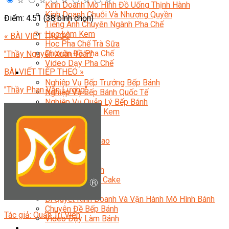
☆
☆
☆
☆
☆
Kinh Doanh Mô Hình Đồ Uống Thịnh Hành
Kinh Doanh Chuỗi Và Nhượng Quyền
Điểm: 4.51 (38 bình chọn)
Tiếng Anh Chuyên Ngành Pha Chế
Học Làm Kem
« BÀI VIẾT TRƯỚC
Học Pha Chế Trà Sữa
Chuyên Đề Pha Chế
"Thầy Nguyễn Xuân Toàn"
Video Dạy Pha Chế
BÀI VIẾT TIẾP THEO »
Làm Bánh
Nghiệp Vụ Bếp Trưởng Bếp Bánh
"Thầy Phan Văn Lương"
Nghiệp Vụ Bếp Bánh Quốc Tế
Nghiệp Vụ Quản Lý Bếp Bánh
Nghiệp Vụ Bánh Kem
Bánh Việt
Bánh Nhật
Bánh Mì Nâng Cao
Bánh Đài Loan
Bánh Ngắn Hạn
Bánh Kinh Doanh
Handmade Mini Cake
Master Class
Bí Quyết Kinh Doanh Và Vận Hành Mô Hình Bánh
Chuyên Đề Bếp Bánh
Tác giả: Quản Trị Viên
Video Dạy Làm Bánh
Quản Trị NHKS