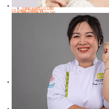
Chuyên Viên Trang Điểm
Trang Điểm Cô Dâu
Cô Đặng Tường Vy
Phun Xăm Thẩm Mỹ
Kỹ Thuật Tạo Sợi Hairstroke
Barber Chuyên Nghiệp
Kỹ Thuật Chải Bới Tóc Chuyên Nghiệp
Quản Lý Hair Salon Chuyên Nghiệp
Nối Mi Chuyên Nghiệp
Quản Lý Nail Salon Chuyên Nghiệp
Kỹ Thuật Nhuộm – Uốn – Duỗi
Nail Salon Định Cư
Kinh Doanh Nail Box
Train The Trainer – Chuyên Ngành Nail
Chăm Sóc Mẹ Và Bé
Gội Đầu Dưỡng Sinh Và Massage Thư Giãn
Marketing Online Ngành Chăm Sóc Sắc Đẹp
Chuyên Đề Chăm Sóc Sắc Đẹp
Âm Nhạc
Nhạc Công Chuyên Nghiệp
Ca Sĩ Chuyên Nghiệp
Học Đàn Violin
Học Violin Cover
Học Đàn Piano