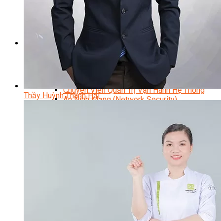
Kỹ Thuật Viên Đại Tu Hộp Số Tự Động Chuyên Sâu
Kỹ Thuật Quấn Dây Và Sửa Chữa Máy Điện
Thiết Kế Lắp Đặt Hệ Thống Điện Năng Lượng Mặt Tr
Kỹ Thuật Viên Điện Tử Chuyên Ngành Điện – Điện 
Ngành Khác
Quản Trị & Phát Triển Doanh Nghiệp
Giám Đốc Nhân Sự Chuyên Nghiệp
Quản Lý Cấp Trung Chuyên Nghiệp
Công Nghệ Thông Tin
Chuyên Viên Quản Trị Vận Hành Hệ Thống
Thầy Huỳnh Thanh Hải
An Ninh Mạng (Network Security)
Chuyên Viên Quản Trị Hệ Thống Và An Ninh M
Quản Trị Hệ Thống Linux
Quản Trị Vận Hành Microsoft Azure
Data Analyst (Phân Tích Dữ Liệu)
Data Visualization (Trực Quan Hóa Dữ Liệu)
Data System (Quản Trị Dữ Liệu)
Chuyên Viên Lập Trình (Full Stack)
Chuyên Viên Lập Trình Website (Full Stack)
Chuyên Viên Lập Trình Mobile (Full Stack)
Software Testing
Trọn Bộ Công Cụ AI Văn Phòng
Trọn Bộ Công Cụ AI Ứng Dụng Giảng Dạy