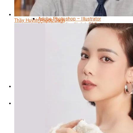
Content Marketing Đa Kênh
Digital Marketing Foundation
Bán Hàng Đa Kênh
Adobe Photoshop – Illustrator
Thầy Huỳnh Phước Danh
Marketing Online Ngành F&B
Marketing Online Ngành Chăm Sóc Sắc Đẹp
Chuyên Đề Digital Marketing
Media Production
Chuyên Viên Tổ Chức Sự Kiện
Truyền Thông Đa Phương Tiện
Media Production
Nhiếp Ảnh Thương Mại
Sản Xuất Phim Kỹ Thuật Số
Biên Tập Video Cơ Bản Với Capcut
Dựng Phim Cơ Bản Với Adobe Premiere Pro
Sức Khỏe
Kỹ Thuật Viên Xoa Bóp Ấn Huyệt Trị Liệu
Chăm Sóc Người Cao Tuổi
Sắc Đẹp
Kỹ Thuật Viên Spa
Quản Lý Spa
Khởi Sự Kinh Doanh Spa và Salon
Kinh Doanh Chuỗi và Nhượng Quyền Spa, Salon
Chăm Sóc Và Điều Trị Da