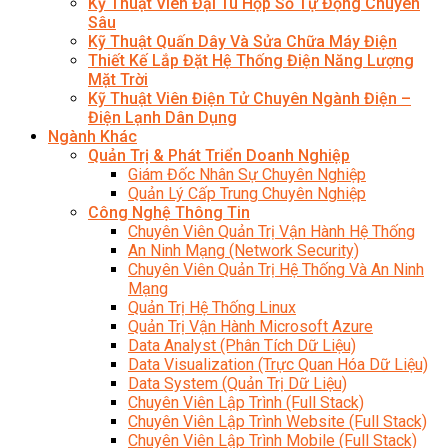
Kỹ Thuật Viên Đại Tu Hộp Số Tự Động Chuyên
Sâu
Kỹ Thuật Quấn Dây Và Sửa Chữa Máy Điện
Thiết Kế Lắp Đặt Hệ Thống Điện Năng Lượng
Mặt Trời
Kỹ Thuật Viên Điện Tử Chuyên Ngành Điện –
Điện Lạnh Dân Dụng
Ngành Khác
Quản Trị & Phát Triển Doanh Nghiệp
Giám Đốc Nhân Sự Chuyên Nghiệp
Quản Lý Cấp Trung Chuyên Nghiệp
Công Nghệ Thông Tin
Chuyên Viên Quản Trị Vận Hành Hệ Thống
An Ninh Mạng (Network Security)
Chuyên Viên Quản Trị Hệ Thống Và An Ninh
Mạng
Quản Trị Hệ Thống Linux
Quản Trị Vận Hành Microsoft Azure
Data Analyst (Phân Tích Dữ Liệu)
Data Visualization (Trực Quan Hóa Dữ Liệu)
Data System (Quản Trị Dữ Liệu)
Chuyên Viên Lập Trình (Full Stack)
Chuyên Viên Lập Trình Website (Full Stack)
Chuyên Viên Lập Trình Mobile (Full Stack)