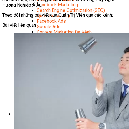
Facebook Marketing
Hướng Nghiệp Á Âu.
Search Engine Optimization (SEO)
Theo dõi những bài viết của Quản Trị Viên qua các kênh:
Quản Trị Fanpage
Facebook Ads
Bài viết liên quan
Google Ads
Content Marketing Đa Kênh
Digital Marketing Foundation
Bán Hàng Đa Kênh
Adobe Photoshop – Illustrator
Marketing Online Ngành F&B
Marketing Online Ngành Chăm Sóc Sắc Đẹp
Chuyên Đề Digital Marketing
Media Production
Chuyên Viên Tổ Chức Sự Kiện
Truyền Thông Đa Phương Tiện
Media Production
Nhiếp Ảnh Thương Mại
Sản Xuất Phim Kỹ Thuật Số
Biên Tập Video Cơ Bản Với Capcut
Dựng Phim Cơ Bản Với Adobe Premiere Pro
Sức Khỏe
Kỹ Thuật Viên Xoa Bóp Ấn Huyệt Trị Liệu
Chăm Sóc Người Cao Tuổi