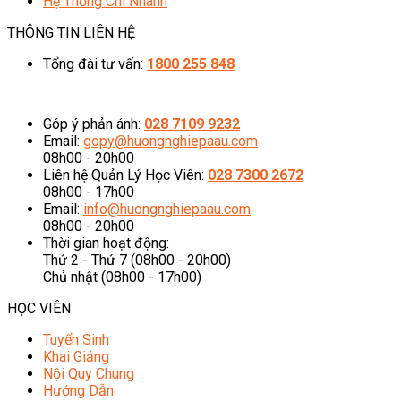
Hệ Thống Chi Nhánh
THÔNG TIN LIÊN HỆ
Tổng đài tư vấn:
1800 255 848
08h00 - 20h00 (Miễn phí cước gọi)
Góp ý phản ánh:
028 7109 9232
Email:
gopy@huongnghiepaau.com
08h00 - 20h00
Liên hệ Quản Lý Học Viên:
028 7300 2672
08h00 - 17h00
Email:
info@huongnghiepaau.com
08h00 - 20h00
Thời gian hoạt động:
Thứ 2 - Thứ 7 (08h00 - 20h00)
Chủ nhật (08h00 - 17h00)
HỌC VIÊN
Tuyển Sinh
Khai Giảng
Nội Quy Chung
Hướng Dẫn