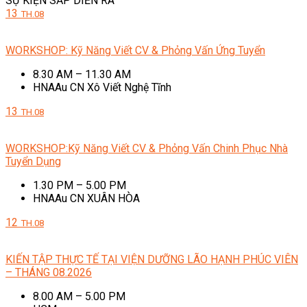
SỰ KIỆN SẮP DIỄN RA
13
TH.08
WORKSHOP: Kỹ Năng Viết CV & Phỏng Vấn Ứng Tuyển
8.30 AM – 11.30 AM
HNAAu CN Xô Viết Nghệ Tĩnh
13
TH.08
WORKSHOP:Kỹ Năng Viết CV & Phỏng Vấn Chinh Phục Nhà
Tuyển Dụng
1.30 PM – 5.00 PM
HNAAu CN XUÂN HÒA
12
TH.08
KIẾN TẬP THỰC TẾ TẠI VIỆN DƯỠNG LÃO HẠNH PHÚC VIÊN
– THÁNG 08.2026
8.00 AM – 5.00 PM