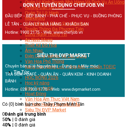
Quản Lý Kinh Doanh Nhà Hàng Và Dịch Vụ Ăn Uống
ĐƠN VỊ TUYỂN DỤNG CHEFJOB.VN
Hướng Dẫn Du Lịch
Quản Trị Lữ Hành
ĐẦU BẾP - BẾP BÁNH - PHA CHẾ - PHỤC VỤ - BUỒNG PHÒNG
Marketing
Tạo Mẫu Và Chăm Sóc Sắc Đẹp
LỄ TÂN - QUẢN LÝ NHÀ HÀNG - KHÁCH SẠN
Truyền Thông Đa Phương Tiện
Hotline: 1900 2175 - Web:
www.chefjob.vn
Công Nghệ Thông Tin
An Ninh Mạng
Thiết Kế Đồ Họa
Âm Nhạc
SIÊU THỊ ĐVP MARKET
Điện Công Nghiệp Và Dân Dụng
Văn Hóa Phổ Thông
Chuyên bán sỉ lẻ Nguyên liệu - Dụng cụ - Máy móc
Nâng Cao Năng Lực Tiếng Anh – Chuẩn TOEIC
Tin Tức
TRÀ SỮA - CAFÉ - QUÁN ĂN - QUÁN KEM - KINH DOANH
HỌC BỔNG 2026
BÁNH
Học kỹ năng
Đào Tạo Nghề
Hotline: 028 7300 1770 - Web:
www.dvpmarket.com
Hoạt Động
Văn Hóa Ẩm Thực Việt Nam
Có (0) bình luận cho: Thầy Phạm Minh Tân
Sự Kiện Hướng Nghiệp Á Âu
Siêu Thị ĐVP Market
0
Đánh giá trung bình
5
0%
| 0 đánh giá
4
0%
| 0 đánh giá