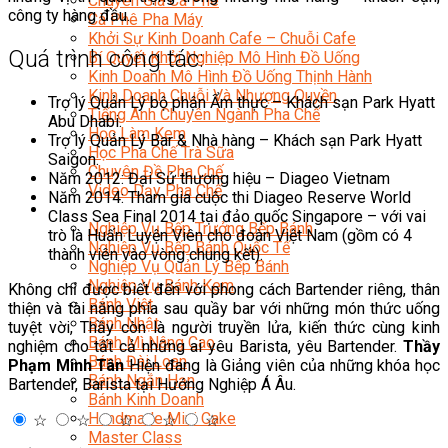
Chuyên Gia Cà Phê
công ty hàng đầu.
Cà Phê Pha Máy
Khởi Sự Kinh Doanh Cafe – Chuỗi Cafe
Quá trình công tác:
Bí Quyết Khởi Nghiệp Mô Hình Đồ Uống
Kinh Doanh Mô Hình Đồ Uống Thịnh Hành
Kinh Doanh Chuỗi Và Nhượng Quyền
Trợ lý Quản Lý bộ phận Ẩm thực – Khách sạn Park Hyatt
Tiếng Anh Chuyên Ngành Pha Chế
Abu Dhabi.
Học Làm Kem
Trợ lý Quản Lý Bar & Nhà hàng – Khách sạn Park Hyatt
Học Pha Chế Trà Sữa
Saigon.
Chuyên Đề Pha Chế
Năm 2012: Đại Sứ thương hiệu – Diageo Vietnam
Video Dạy Pha Chế
Năm 2014: Tham gia cuộc thi Diageo Reserve World
Làm Bánh
Class Sea Final 2014 tại đảo quốc Singapore – với vai
Nghiệp Vụ Bếp Trưởng Bếp Bánh
trò là Huấn Luyện Viên cho đoàn Việt Nam (gồm có 4
Nghiệp Vụ Bếp Bánh Quốc Tế
thành viên vào vòng chung kết).
Nghiệp Vụ Quản Lý Bếp Bánh
Nghiệp Vụ Bánh Kem
Không chỉ được biết đến với phong cách Bartender riêng, thân
Bánh Việt
thiện và tài năng phía sau quầy bar với những món thức uống
Bánh Nhật
tuyệt vời, Thầy còn là người truyền lửa, kiến thức cùng kinh
Bánh Mì Nâng Cao
nghiệm cho tất cả những ai yêu Barista, yêu Bartender.
Thầy
Bánh Đài Loan
Phạm Minh Tân
Hiện đang là Giảng viên của những khóa học
Bánh Ngắn Hạn
Bartender, Barista tại Hướng Nghiệp Á Âu.
Bánh Kinh Doanh
Handmade Mini Cake
☆
☆
☆
☆
☆
Master Class