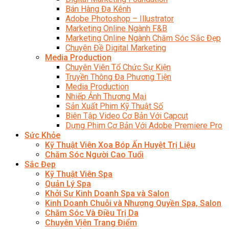
Bán Hàng Đa Kênh
Adobe Photoshop – Illustrator
Marketing Online Ngành F&B
Marketing Online Ngành Chăm Sóc Sắc Đẹp
Chuyên Đề Digital Marketing
Media Production
Chuyên Viên Tổ Chức Sự Kiện
Truyền Thông Đa Phương Tiện
Media Production
Nhiếp Ảnh Thương Mại
Sản Xuất Phim Kỹ Thuật Số
Biên Tập Video Cơ Bản Với Capcut
Dựng Phim Cơ Bản Với Adobe Premiere Pro
Sức Khỏe
Kỹ Thuật Viên Xoa Bóp Ấn Huyệt Trị Liệu
Chăm Sóc Người Cao Tuổi
Sắc Đẹp
Kỹ Thuật Viên Spa
Quản Lý Spa
Khởi Sự Kinh Doanh Spa và Salon
Kinh Doanh Chuỗi và Nhượng Quyền Spa, Salon
Chăm Sóc Và Điều Trị Da
Chuyên Viên Trang Điểm