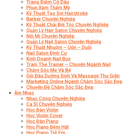
Trang Điểm Cô Dâu
Phun Xăm Thẩm Mỹ
Kỹ Thuật Tạo Sợi Hairstroke
Barber Chuyên Nghiệp
Kỹ Thuật Chải Bới Tóc Chuyên Nghiệp
Quản Lý Hair Salon Chuyên Nghiệp
Nối Mi Chuyên Nghiệp
Quản Lý Nail Salon Chuyên Nghiệp
Kỹ Thuật Nhuộm – Uốn – Duỗi
Nail Salon Định Cư
Kinh Doanh Nail Box
Train The Trainer – Chuyên Ngành Nail
Chăm Sóc Mẹ Và Bé
Gội Đầu Dưỡng Sinh Và Massage Thư Giãn
Marketing Online Ngành Chăm Sóc Sắc Đẹp
Chuyên Đề Chăm Sóc Sắc Đẹp
Âm Nhạc
Nhạc Công Chuyên Nghiệp
Ca Sĩ Chuyên Nghiệp
Học Đàn Violin
Học Violin Cover
Học Đàn Piano
Học Piano Đệm Hát
Học Piano Trẻ Em