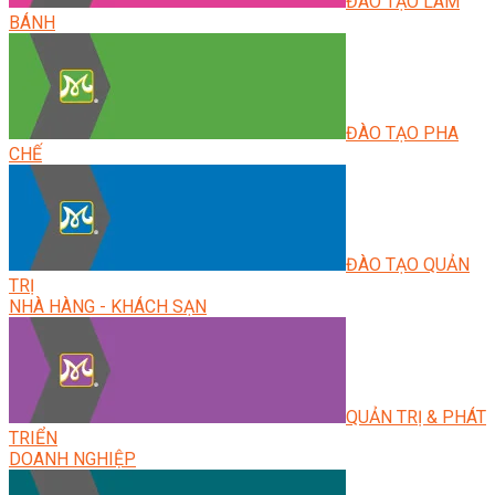
ĐÀO TẠO LÀM
BÁNH
ĐÀO TẠO PHA
CHẾ
ĐÀO TẠO QUẢN
TRỊ
NHÀ HÀNG - KHÁCH SẠN
QUẢN TRỊ & PHÁT
TRIỂN
DOANH NGHIỆP