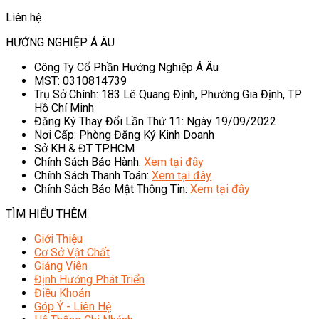
Liên hệ
HƯỚNG NGHIỆP Á ÂU
Công Ty Cổ Phần Hướng Nghiệp Á Âu
MST: 0310814739
Trụ Sở Chính: 183 Lê Quang Định, Phường Gia Định, TP
Hồ Chí Minh
Đăng Ký Thay Đổi Lần Thứ 11: Ngày 19/09/2022
Nơi Cấp: Phòng Đăng Ký Kinh Doanh
Sở KH & ĐT TP.HCM
Chính Sách Bảo Hành:
Xem tại đây
Chính Sách Thanh Toán:
Xem tại đây
Chính Sách Bảo Mật Thông Tin:
Xem tại đây
TÌM HIỂU THÊM
Giới Thiệu
Cơ Sở Vật Chất
Giảng Viên
Định Hướng Phát Triển
Điều Khoản
Góp Ý - Liên Hệ