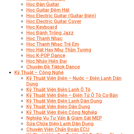
Học Đàn Guitar
Học Guitar Đệm Hát
Học Electric Guitar (Guitar Điện)
Học Electric Guitar Cover
Học Keyboard
Học Đánh Trống Jazz
Học Thanh Nhạc
Học Thanh Nhạc Trẻ Em
Học Hát Hay Như Thần Tượng
Học K-POP Dance
Học Nhảy Hiện Đại
Chuyên Đề Tiktok Dance
Kỹ Thuật – Công Nghệ
Kỹ Thuật Viên Điện – Nước – Điện Lạnh Dân
Dụng
Kỹ Thuật Viên Điện Lạnh Ô Tô
Kỹ Thuật Viên Điện – Điện Tử Ô Tô Cơ Bản
Kỹ Thuật Viên Điện Lạnh Dân Dụng
Kỹ Thuật Viên Điện Dân Dụng
Kỹ Thuật Viên Điện Công Nghiệp
Nghiệp Vụ Tư Vấn & Giám Sát MEP
Sửa Chữa Điện Lạnh Dân Dụng
Chuyên Viên Chẩn Đoán ECU