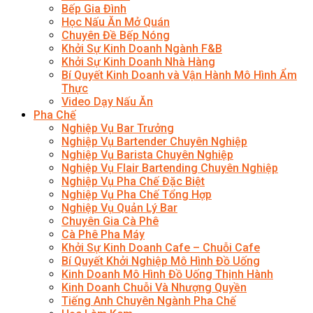
Bếp Gia Đình
Học Nấu Ăn Mở Quán
Chuyên Đề Bếp Nóng
Khởi Sự Kinh Doanh Ngành F&B
Khởi Sự Kinh Doanh Nhà Hàng
Bí Quyết Kinh Doanh và Vận Hành Mô Hình Ẩm
Thực
Video Dạy Nấu Ăn
Pha Chế
Nghiệp Vụ Bar Trưởng
Nghiệp Vụ Bartender Chuyên Nghiệp
Nghiệp Vụ Barista Chuyên Nghiệp
Nghiệp Vụ Flair Bartending Chuyên Nghiệp
Nghiệp Vụ Pha Chế Đặc Biệt
Nghiệp Vụ Pha Chế Tổng Hợp
Nghiệp Vụ Quản Lý Bar
Chuyên Gia Cà Phê
Cà Phê Pha Máy
Khởi Sự Kinh Doanh Cafe – Chuỗi Cafe
Bí Quyết Khởi Nghiệp Mô Hình Đồ Uống
Kinh Doanh Mô Hình Đồ Uống Thịnh Hành
Kinh Doanh Chuỗi Và Nhượng Quyền
Tiếng Anh Chuyên Ngành Pha Chế