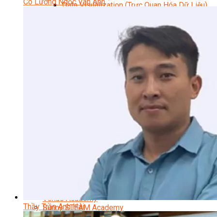
Cô Lương Ngọc Vân Anh
Data Visualization (Trực Quan Hóa Dữ Liệu)
Data System (Quản Trị Dữ Liệu)
Chuyên Viên Lập Trình (Full Stack)
Chuyên Viên Lập Trình Website (Full Stack)
Chuyên Viên Lập Trình Mobile (Full Stack)
Software Testing
Trọn Bộ Công Cụ AI Văn Phòng
Trọn Bộ Công Cụ AI Ứng Dụng Giảng Dạy
Lập Trình Cho Trẻ Em
Tin Học Ứng Dụng
Thiết Kế (Design)
Thiết Kế Đồ Họa Chuyên Nghiệp
Chuyên Viên Thiết Kế Nội Thất
3D Game Art & Design
Mỹ Thuật Đa Phương Tiện
3D Animation
Mỹ Thuật Số – Digital Art
Motion Graphics Basic
Adobe Photoshop – Illustrator
Hội Họa Thiếu Nhi
Digital Art For Kids
Venus Academy
Thầy Trần Anh Hải
Sunny STEAM Academy
Trại Hè Kỹ Năng