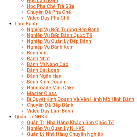
Học Làm Kem
Học Pha Chế Trà Sữa
Chuyên Đề Pha Chế
Video Dạy Pha Chế
Làm Bánh
Nghiệp Vụ Bếp Trưởng Bếp Bánh
Nghiệp Vụ Bếp Bánh Quốc Tế
Nghiệp Vụ Quản Lý Bếp Bánh
Nghiệp Vụ Bánh Kem
Bánh Việt
Bánh Nhật
Bánh Mì Nâng Cao
Bánh Đài Loan
Bánh Ngắn Hạn
Bánh Kinh Doanh
Handmade Mini Cake
Master Class
Bí Quyết Kinh Doanh Và Vận Hành Mô Hình Bánh
Chuyên Đề Bếp Bánh
Video Dạy Làm Bánh
Quản Trị NHKS
Quản Trị Nhà Hàng Khách Sạn Quốc Tế
Nghiệp Vụ Quản Lý NH-KS
Quản Lý Nhà Hàng Chuyên Nghiệp