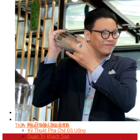
Trại Hè Hướng Nghiệp
Chuyên Đề Á Âu Kitchen For Kid & Teen
Chuyên Đề Kỹ Năng Sống
Khóa Học Nấu Ăn Cho Bé
Hội Họa Thiếu Nhi
Digital Art For Kids
Khóa Học Thiết Kế Truyện Tranh Ai
Khóa Học Họa Sĩ Ai
Khóa Học Biên Tập Video Với Ai
Mc Nhí
Kỳ Thủ Cờ Vua
Lập Trình Cho Trẻ Em
Robotic trẻ em
Piano Trẻ Em
Thanh Nhạc Trẻ Em
Sơ Cấp Cứu Cho Trẻ Em
Toán Tư Duy
Bếp Gia Đình
Trung Cấp CET
Kỹ Thuật Chế Biến Món Ăn
Kỹ Thuật Làm Bánh
Thầy Phan Trần Trung Tín
Kỹ Thuật Pha Chế Đồ Uống
Quản Trị Khách Sạn