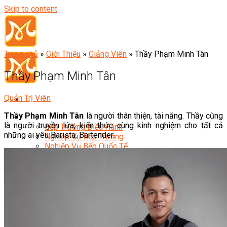
Skip to content
Trang chủ
»
Giới Thiệu
»
Giảng Viên
»
Thầy Phạm Minh Tân
Thầy Phạm Minh Tân
Quản Trị Viên
Thầy Phạm Minh Tân
là người thân thiện, tài năng. Thầy cũng
Đầu Bếp
là người truyền lửa, kiến thức cùng kinh nghiệm cho tất cả
Bếp Trưởng Điều Hành
những ai yêu Barista, Bartender.
Nghiệp Vụ Bếp Trưởng
Nghiệp Vụ Bếp Quốc Tế
Nghiệp Vụ Bếp Trưởng Bếp Việt
Nghiệp Vụ Bếp Trưởng Bếp Âu
Nghiệp Vụ Bếp Trưởng Bếp Á
Nghiệp Vụ Bếp Trưởng Bếp Nhật
Nghiệp Vụ Bếp Trưởng Bếp Hoa
Nghiệp Vụ Bếp Hàn
Nghiệp Vụ Bếp Thái
Nghiệp Vụ Bếp Chay