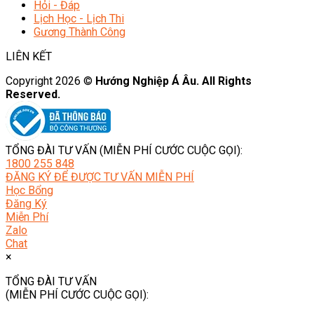
Hỏi - Đáp
Lịch Học - Lịch Thi
Gương Thành Công
LIÊN KẾT
Copyright 2026 ©
Hướng Nghiệp Á Âu. All Rights
Reserved.
TỔNG ĐÀI TƯ VẤN (MIỄN PHÍ CƯỚC CUỘC GỌI):
1800 255 848
ĐĂNG KÝ ĐỂ ĐƯỢC TƯ VẤN MIỄN PHÍ
Học Bổng
Đăng Ký
Miễn Phí
Zalo
Chat
×
TỔNG ĐÀI TƯ VẤN
(MIỄN PHÍ CƯỚC CUỘC GỌI):