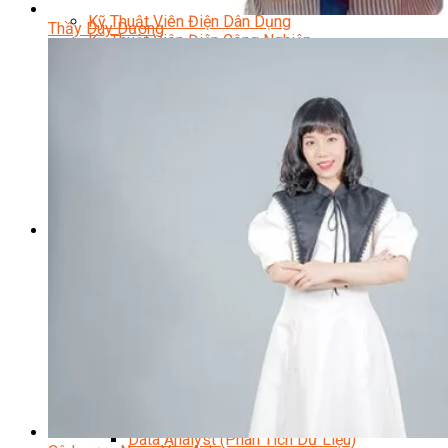
Kỹ Thuật Viên Điện Lạnh Dân Dụng
Kỹ Thuật Viên Điện Dân Dụng
Thầy Duy Dương
Kỹ Thuật Viên Điện Công Nghiệp
Nghiệp Vụ Tư Vấn & Giám Sát MEP
Sửa Chữa Điện Lạnh Dân Dụng
Chuyên Viên Chẩn Đoán ECU
Kỹ Thuật Viên Đại Tu Hộp Số Tự Động Chuyên Sâu
Kỹ Thuật Quấn Dây Và Sửa Chữa Máy Điện
Thiết Kế Lắp Đặt Hệ Thống Điện Năng Lượng Mặt
Trời
Kỹ Thuật Viên Điện Tử Chuyên Ngành Điện – Điện
Lạnh Dân Dụng
Ngành Khác
Quản Trị & Phát Triển Doanh Nghiệp
Giám Đốc Nhân Sự Chuyên Nghiệp
Quản Lý Cấp Trung Chuyên Nghiệp
Công Nghệ Thông Tin
Chuyên Viên Quản Trị Vận Hành Hệ Thống
An Ninh Mạng (Network Security)
Chuyên Viên Quản Trị Hệ Thống Và An Ninh
Mạng
Quản Trị Hệ Thống Linux
Quản Trị Vận Hành Microsoft Azure
Data Analyst (Phân Tích Dữ Liệu)