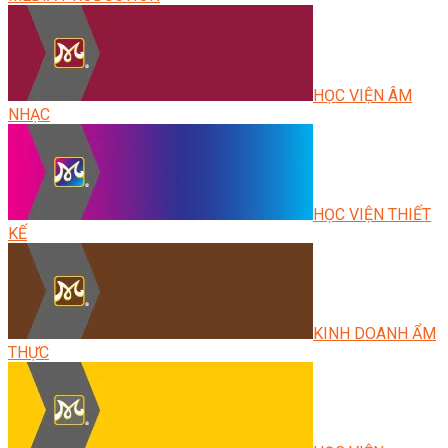
HỌC VIỆN ÂM
NHẠC
HỌC VIỆN THIẾT
KẾ
KINH DOANH ẨM
THỰC