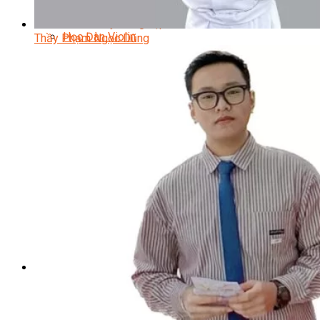
Nhạc Công Chuyên Nghiệp
Ca Sĩ Chuyên Nghiệp
Học Đàn Violin
Thầy Phạm Ngọc Dũng
Học Violin Cover
Học Đàn Piano
Học Piano Đệm Hát
Học Piano Trẻ Em
Học Đàn Guitar
Học Guitar Đệm Hát
Học Electric Guitar (Guitar Điện)
Học Electric Guitar Cover
Học Keyboard
Học Đánh Trống Jazz
Học Thanh Nhạc
Học Thanh Nhạc Trẻ Em
Học Hát Hay Như Thần Tượng
Học K-POP Dance
Học Nhảy Hiện Đại
Chuyên Đề Tiktok Dance
Kỹ Thuật – Công Nghệ
Kỹ Thuật Viên Điện – Nước – Điện Lạnh Dân Dụng
Kỹ Thuật Viên Điện Lạnh Ô Tô
Kỹ Thuật Viên Điện – Điện Tử Ô Tô Cơ Bản