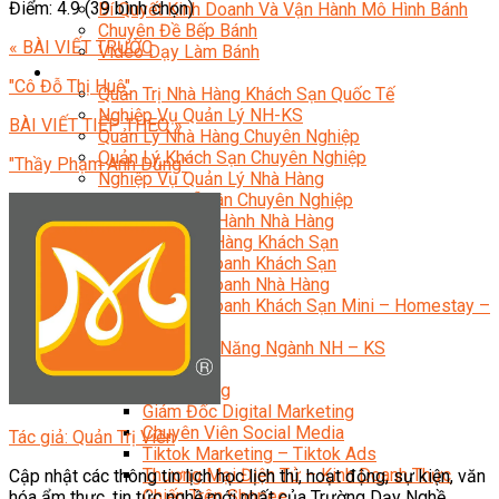
Điểm: 4.9 (39 bình chọn)
Bí Quyết Kinh Doanh Và Vận Hành Mô Hình Bánh
Chuyên Đề Bếp Bánh
« BÀI VIẾT TRƯỚC
Video Dạy Làm Bánh
Quản Trị NHKS
"Cô Đỗ Thị Huệ"
Quản Trị Nhà Hàng Khách Sạn Quốc Tế
Nghiệp Vụ Quản Lý NH-KS
BÀI VIẾT TIẾP THEO »
Quản Lý Nhà Hàng Chuyên Nghiệp
Quản Lý Khách Sạn Chuyên Nghiệp
"Thầy Phạm Anh Dũng"
Nghiệp Vụ Quản Lý Nhà Hàng
Nghiệp Vụ Lễ Tân Chuyên Nghiệp
Giám Đốc Điều Hành Nhà Hàng
Tiếng Anh Nhà Hàng Khách Sạn
Khởi Sự Kinh Doanh Khách Sạn
Khởi Sự Kinh Doanh Nhà Hàng
Khởi Sự Kinh Doanh Khách Sạn Mini – Homestay –
AirBnB
Kiến Thức & Kỹ Năng Ngành NH – KS
Marketing
Digital Marketing
Giám Đốc Digital Marketing
Chuyên Viên Social Media
Tác giả: Quản Trị Viên
Tiktok Marketing – Tiktok Ads
Thương Mại Điện Tử – Kinh Doanh Thực
Cập nhật các thông tin lịch học lịch thi, hoạt động, sự kiện, văn
Chiến Trên Shopee
hóa ẩm thực, tin tức nghề mới nhất của Trường Dạy Nghề