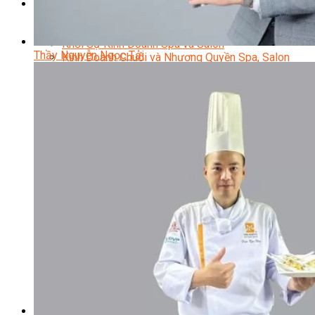
Sắc Đẹp
Kỹ Thuật Viên Spa
Quản Lý Spa
Khởi Sự Kinh Doanh Spa và Salon
Thầy Nguyễn Ngọc Tải
Kinh Doanh Chuỗi và Nhượng Quyền Spa, Salon
Chăm Sóc Và Điều Trị Da
Chuyên Viên Trang Điểm
Trang Điểm Cô Dâu
Phun Xăm Thẩm Mỹ
Kỹ Thuật Tạo Sợi Hairstroke
Barber Chuyên Nghiệp
Kỹ Thuật Chải Bới Tóc Chuyên Nghiệp
Quản Lý Hair Salon Chuyên Nghiệp
Nối Mi Chuyên Nghiệp
Quản Lý Nail Salon Chuyên Nghiệp
Kỹ Thuật Nhuộm – Uốn – Duỗi
Nail Salon Định Cư
Kinh Doanh Nail Box
Train The Trainer – Chuyên Ngành Nail
Chăm Sóc Mẹ Và Bé
Gội Đầu Dưỡng Sinh Và Massage Thư Giãn
Marketing Online Ngành Chăm Sóc Sắc Đẹp
Chuyên Đề Chăm Sóc Sắc Đẹp
Âm Nhạc