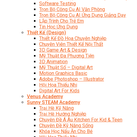
Software Testing
Trọn Bộ Công Cụ AI Văn Phòng
Trọn Bộ Công Cụ AI Ứng Dụng Giảng Dạy
Lập Trình Cho Trẻ Em
Tin Học Ứng Dụng
Thiết Kế (Design)
Thiết Kế Đồ Họa Chuyên Nghiệp
Chuyên Viên Thiết Kế Nội Thất
3D Game Art & Design
Mỹ Thuật Đa Phương Tiện
3D Animation
Mỹ Thuật Số – Digital Art
Motion Graphics Basic
Adobe Photoshop – Illustrator
Hội Họa Thiếu Nhi
Digital Art For Kids
Venus Academy
Sunny STEAM Academy
Trại Hè Kỹ Năng
Trại Hè Hướng Nghiệp
Chuyên Đề Á Âu Kitchen For Kid & Teen
Chuyên Đề Kỹ Năng Sống
Khóa Học Nấu Ăn Cho Bé