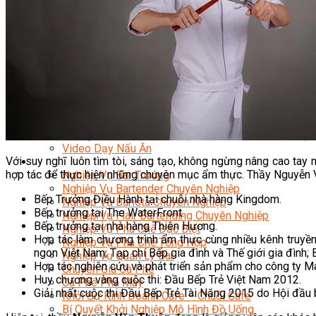
Nghiệp Vụ Bếp Phụ
Điểm Tâm Hồng Kông
Eat Clean
Food Stylist
Master Class
Bếp Gia Đình
Học Nấu Ăn Mở Quán
Chuyên Đề Bếp Nóng
Khởi Sự Kinh Doanh Ngành F&B
Khởi Sự Kinh Doanh Nhà Hàng
Bí Quyết Kinh Doanh và Vận Hành Mô Hình Ẩm Thực
Video Dạy Nấu Ăn
Với suy nghĩ luôn tìm tòi, sáng tạo, không ngừng nâng cao tay 
Pha Chế
hợp tác để thực hiện những chuyên mục ẩm thực. Thầy Nguyễn V
Nghiệp Vụ Bar Trưởng
Nghiệp Vụ Bartender Chuyên Nghiệp
Bếp Trưởng Điều Hành tại chuỗi nhà hàng Kingdom.
Nghiệp Vụ Barista Chuyên Nghiệp
Bếp trưởng tại The WaterFront.
Nghiệp Vụ Flair Bartending Chuyên Nghiệp
Bếp trưởng tại nhà hàng Thiên Hương.
Nghiệp Vụ Pha Chế Đặc Biệt
Hợp tác làm chương trình ẩm thực cùng nhiều kênh truyền
Nghiệp Vụ Pha Chế Tổng Hợp
ngon Việt Nam; Tạp chí Bếp gia đình và Thế giới gia đình; 
Nghiệp Vụ Quản Lý Bar
Hợp tác nghiên cứu và phát triển sản phẩm cho công ty Ma
Chuyên Gia Cà Phê
Huy chương vàng cuộc thi: Đầu Bếp Trẻ Việt Nam 2012.
Cà Phê Pha Máy
Giải nhất cuộc thi Đầu Bếp Trẻ Tài Năng 2015 do Hội đầu
Khởi Sự Kinh Doanh Cafe – Chuỗi Cafe
Bí Quyết Khởi Nghiệp Mô Hình Đồ Uống