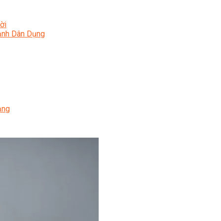
ời
Lạnh Dân Dụng
ạng