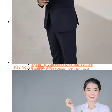
Kỹ Thuật Viên Đại Tu Hộp Số Tự Động Chuyên Sâu
Kỹ Thuật Quấn Dây Và Sửa Chữa Máy Điện
Thiết Kế Lắp Đặt Hệ Thống Điện Năng Lượng Mặt Tr
Kỹ Thuật Viên Điện Tử Chuyên Ngành Điện – Điện 
Ngành Khác
Quản Trị & Phát Triển Doanh Nghiệp
Giám Đốc Nhân Sự Chuyên Nghiệp
Quản Lý Cấp Trung Chuyên Nghiệp
Công Nghệ Thông Tin
Chuyên Viên Quản Trị Vận Hành Hệ Thống
An Ninh Mạng (Network Security)
Chuyên Viên Quản Trị Hệ Thống Và An Ninh M
Quản Trị Hệ Thống Linux
Quản Trị Vận Hành Microsoft Azure
Thầy Nguyễn Minh Triết
Data Analyst (Phân Tích Dữ Liệu)
Data Visualization (Trực Quan Hóa Dữ Liệu)
Data System (Quản Trị Dữ Liệu)
Chuyên Viên Lập Trình (Full Stack)
Chuyên Viên Lập Trình Website (Full Stack)
Chuyên Viên Lập Trình Mobile (Full Stack)
Software Testing
Trọn Bộ Công Cụ AI Văn Phòng
Trọn Bộ Công Cụ AI Ứng Dụng Giảng Dạy