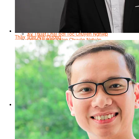
Chuyên Viên Trang Điểm
Trang Điểm Cô Dâu
Phun Xăm Thẩm Mỹ
Kỹ Thuật Tạo Sợi Hairstroke
Barber Chuyên Nghiệp
Kỹ Thuật Chải Bới Tóc Chuyên Nghiệp
Thầy Trần Ánh Dương
Quản Lý Hair Salon Chuyên Nghiệp
Nối Mi Chuyên Nghiệp
Quản Lý Nail Salon Chuyên Nghiệp
Kỹ Thuật Nhuộm – Uốn – Duỗi
Nail Salon Định Cư
Kinh Doanh Nail Box
Train The Trainer – Chuyên Ngành Nail
Chăm Sóc Mẹ Và Bé
Gội Đầu Dưỡng Sinh Và Massage Thư Giãn
Marketing Online Ngành Chăm Sóc Sắc Đẹp
Chuyên Đề Chăm Sóc Sắc Đẹp
Âm Nhạc
Nhạc Công Chuyên Nghiệp
Ca Sĩ Chuyên Nghiệp
Học Đàn Violin
Học Violin Cover
Học Đàn Piano