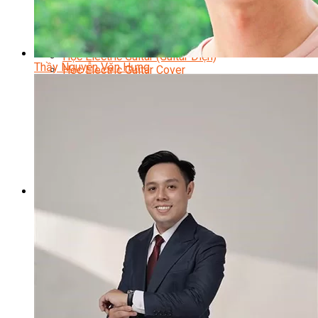
Học Piano Đệm Hát
Học Piano Trẻ Em
Học Đàn Guitar
Học Guitar Đệm Hát
Học Electric Guitar (Guitar Điện)
Thầy Nguyễn Văn Hưng
Học Electric Guitar Cover
Học Keyboard
Học Đánh Trống Jazz
Học Thanh Nhạc
Học Thanh Nhạc Trẻ Em
Học Hát Hay Như Thần Tượng
Học K-POP Dance
Học Nhảy Hiện Đại
Chuyên Đề Tiktok Dance
Kỹ Thuật – Công Nghệ
Kỹ Thuật Viên Điện – Nước – Điện Lạnh Dân Dụng
Kỹ Thuật Viên Điện Lạnh Ô Tô
Kỹ Thuật Viên Điện – Điện Tử Ô Tô Cơ Bản
Kỹ Thuật Viên Điện Lạnh Dân Dụng
Kỹ Thuật Viên Điện Dân Dụng
Kỹ Thuật Viên Điện Công Nghiệp
Nghiệp Vụ Tư Vấn & Giám Sát MEP
Sửa Chữa Điện Lạnh Dân Dụng
Chuyên Viên Chẩn Đoán ECU