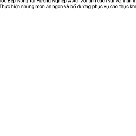
học Bếp Nóng tại Hướng Nghiệp Á Âu. Với tính cách vui vẻ, thân t
“Thực hiện những món ăn ngon và bổ dưỡng phục vụ cho thực khác