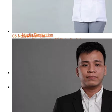
Content Marketing Đa Kênh
Digital Marketing Foundation
Bán Hàng Đa Kênh
Adobe Photoshop – Illustrator
Marketing Online Ngành F&B
Marketing Online Ngành Chăm Sóc Sắc Đẹp
Chuyên Đề Digital Marketing
Media Production
Cô Nguyễn Kim Chi
Chuyên Viên Tổ Chức Sự Kiện
Truyền Thông Đa Phương Tiện
Media Production
Nhiếp Ảnh Thương Mại
Sản Xuất Phim Kỹ Thuật Số
Biên Tập Video Cơ Bản Với Capcut
Dựng Phim Cơ Bản Với Adobe Premiere Pro
Sức Khỏe
Kỹ Thuật Viên Xoa Bóp Ấn Huyệt Trị Liệu
Chăm Sóc Người Cao Tuổi
Sắc Đẹp
Kỹ Thuật Viên Spa
Quản Lý Spa
Khởi Sự Kinh Doanh Spa và Salon
Kinh Doanh Chuỗi và Nhượng Quyền Spa, Salon
Chăm Sóc Và Điều Trị Da