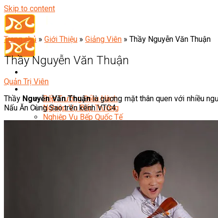
Skip to content
Trang chủ
»
Giới Thiệu
»
Giảng Viên
»
Thầy Nguyễn Văn Thuận
Thầy Nguyễn Văn Thuận
Quản Trị Viên
Đầu Bếp
Thầy
Nguyễn Văn Thuận
là gương mặt thân quen với nhiều ng
Bếp Trưởng Điều Hành
Nấu Ăn Cùng Sao trên kênh VTC4.
Nghiệp Vụ Bếp Trưởng
Nghiệp Vụ Bếp Quốc Tế
Nghiệp Vụ Bếp Trưởng Bếp Việt
Nghiệp Vụ Bếp Trưởng Bếp Âu
Nghiệp Vụ Bếp Trưởng Bếp Á
Nghiệp Vụ Bếp Trưởng Bếp Nhật
Nghiệp Vụ Bếp Trưởng Bếp Hoa
Nghiệp Vụ Bếp Hàn
Nghiệp Vụ Bếp Thái
Nghiệp Vụ Bếp Chay
Nghiệp Vụ Quản Lý Bếp
Nghiệp Vụ Cấp Dưỡng