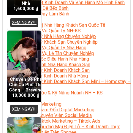
Bí Quyết Kinh Doanh Và Vận Hành Mô Hình Bánh
Nhà
Chuyên Đề Bếp Bánh
1,600,000
₫
Video Dạy Làm Bánh
Quản Trị NHKS
XEM NGAY!!!
Quản Trị Nhà Hàng Khách Sạn Quốc Tế
Nghiệp Vụ Quản Lý NH-KS
Quản Lý Nhà Hàng Chuyên Nghiệp
Quản Lý Khách Sạn Chuyên Nghiệp
Nghiệp Vụ Quản Lý Nhà Hàng
Nghiệp Vụ Lễ Tân Chuyên Nghiệp
Giám Đốc Điều Hành Nhà Hàng
Tiếng Anh Nhà Hàng Khách Sạn
Khởi Sự Kinh Doanh Khách Sạn
Khởi Sự Kinh Doanh Nhà Hàng
Chuyên Đề Pha
Khởi Sự Kinh Doanh Khách Sạn Mini – Homestay –
Chế Cà Phê Thủ
AirBnB
Công – Brewing
Kiến Thức & Kỹ Năng Ngành NH – KS
10,000,000
₫
Marketing
Digital Marketing
XEM NGAY!!!
Giám Đốc Digital Marketing
Chuyên Viên Social Media
Tiktok Marketing – Tiktok Ads
Thương Mại Điện Tử – Kinh Doanh Thực
Chiến Trên Shopee