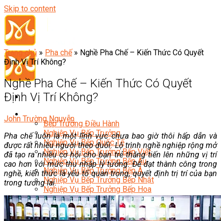
Skip to content
Trang chủ
»
Pha chế
»
Nghề Pha Chế – Kiến Thức Có Quyết
Định Vị Trí Không?
Nghề Pha Chế – Kiến Thức Có Quyết
Định Vị Trí Không?
Đầu Bếp
John Trường Nguyễn
Bếp Trưởng Điều Hành
Nghiệp Vụ Bếp Trưởng
Pha chế luôn là một lĩnh vực chưa bao giờ thôi hấp dẫn và
Nghiệp Vụ Bếp Quốc Tế
được rất nhiều người theo đuổi. Lộ trình nghề nghiệp rộng mở
Nghiệp Vụ Bếp Trưởng Bếp Việt
đã tạo ra nhiều cơ hội cho bạn trẻ thăng tiến lên những vị trí
Nghiệp Vụ Bếp Trưởng Bếp Âu
cao hơn với mức thu nhập lý tưởng. Để đạt thành công trong
Nghiệp Vụ Bếp Trưởng Bếp Á
nghề, kiến thức là yếu tố quan trọng, quyết định trị trí của bạn
Nghiệp Vụ Bếp Trưởng Bếp Nhật
trong tương lai.
Nghiệp Vụ Bếp Trưởng Bếp Hoa
Nghiệp Vụ Bếp Hàn
Nghiệp Vụ Bếp Thái
Nghiệp Vụ Bếp Chay