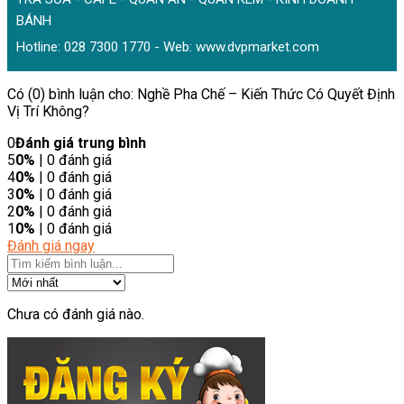
BÁNH
Hotline: 028 7300 1770 - Web:
www.dvpmarket.com
Có (0) bình luận cho: Nghề Pha Chế – Kiến Thức Có Quyết Định
Vị Trí Không?
0
Đánh giá trung bình
5
0%
| 0 đánh giá
4
0%
| 0 đánh giá
3
0%
| 0 đánh giá
2
0%
| 0 đánh giá
1
0%
| 0 đánh giá
Đánh giá ngay
Chưa có đánh giá nào.