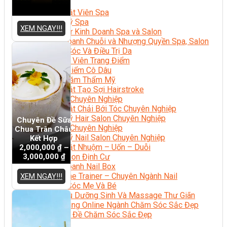
Sắc Đẹp
Kỹ Thuật Viên Spa
Quản Lý Spa
XEM NGAY!!!
Khởi Sự Kinh Doanh Spa và Salon
Kinh Doanh Chuỗi và Nhượng Quyền Spa, Salon
Chăm Sóc Và Điều Trị Da
Chuyên Viên Trang Điểm
Trang Điểm Cô Dâu
Phun Xăm Thẩm Mỹ
Kỹ Thuật Tạo Sợi Hairstroke
Barber Chuyên Nghiệp
Kỹ Thuật Chải Bới Tóc Chuyên Nghiệp
Quản Lý Hair Salon Chuyên Nghiệp
Chuyên Đề Sữa
Nối Mi Chuyên Nghiệp
Chua Trân Châu
Quản Lý Nail Salon Chuyên Nghiệp
Kết Hợp
Kỹ Thuật Nhuộm – Uốn – Duỗi
2,000,000
₫
–
3,000,000
₫
Nail Salon Định Cư
Kinh Doanh Nail Box
Train The Trainer – Chuyên Ngành Nail
XEM NGAY!!!
Chăm Sóc Mẹ Và Bé
Gội Đầu Dưỡng Sinh Và Massage Thư Giãn
Marketing Online Ngành Chăm Sóc Sắc Đẹp
Chuyên Đề Chăm Sóc Sắc Đẹp
Âm Nhạc