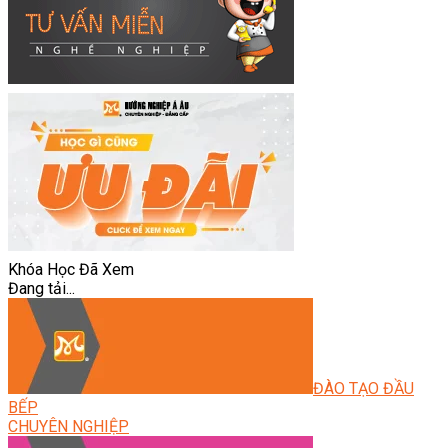
Khóa Học Đã Xem
Đang tải...
ĐÀO TẠO ĐẦU
BẾP
CHUYÊN NGHIỆP