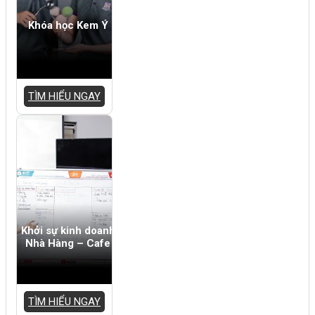
Khóa học Kem Ý
TÌM HIỂU NGAY
Khởi sự kinh doanh
Nhà Hàng – Cafe
TÌM HIỂU NGAY