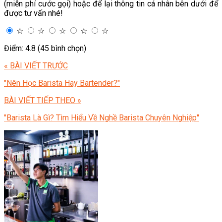
(miễn phí cước gọi) hoặc để lại thông tin cá nhân bên dưới để
được tư vấn nhé!
☆
☆
☆
☆
☆
Điểm: 4.8 (45 bình chọn)
« BÀI VIẾT TRƯỚC
"Nên Học Barista Hay Bartender?"
BÀI VIẾT TIẾP THEO »
"Barista Là Gì? Tìm Hiểu Về Nghề Barista Chuyên Nghiệp"