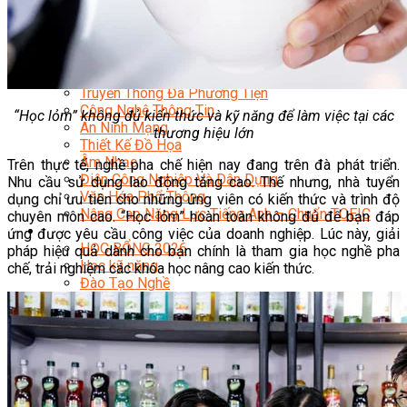
Quản Lý Kinh Doanh Nhà Hàng Và Dịch Vụ Ăn Uống
Hướng Dẫn Du Lịch
Quản Trị Lữ Hành
Marketing
Tạo Mẫu Và Chăm Sóc Sắc Đẹp
Truyền Thông Đa Phương Tiện
Công Nghệ Thông Tin
“Học lỏm” không đủ kiến thức và kỹ năng để làm việc tại các
An Ninh Mạng
thương hiệu lớn
Thiết Kế Đồ Họa
Âm Nhạc
Trên thực tế, nghề pha chế hiện nay đang trên đà phát triển.
Điện Công Nghiệp Và Dân Dụng
Nhu cầu sử dụng lao động tăng cao. Thế nhưng, nhà tuyển
Văn Hóa Phổ Thông
dụng chỉ ưu tiên cho những ứng viên có kiến thức và trình độ
Nâng Cao Năng Lực Tiếng Anh – Chuẩn TOEIC
chuyên môn cao. “Học lỏm” hoàn toàn không đủ để bạn đáp
Tin Tức
ứng được yêu cầu công việc của doanh nghiệp. Lúc này, giải
HỌC BỔNG 2026
pháp hiệu quả dành cho bạn chính là tham gia học nghề pha
Học kỹ năng
chế, trải nghiệm các khóa học nâng cao kiến thức.
Đào Tạo Nghề
Hoạt Động
Văn Hóa Ẩm Thực Việt Nam
Sự Kiện Hướng Nghiệp Á Âu
Siêu Thị ĐVP Market