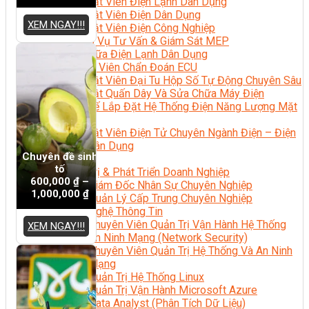
Kỹ Thuật Viên Điện Lạnh Dân Dụng
Kỹ Thuật Viên Điện Dân Dụng
XEM NGAY!!!
Kỹ Thuật Viên Điện Công Nghiệp
Nghiệp Vụ Tư Vấn & Giám Sát MEP
Sửa Chữa Điện Lạnh Dân Dụng
Chuyên Viên Chẩn Đoán ECU
Kỹ Thuật Viên Đại Tu Hộp Số Tự Động Chuyên Sâu
Kỹ Thuật Quấn Dây Và Sửa Chữa Máy Điện
Thiết Kế Lắp Đặt Hệ Thống Điện Năng Lượng Mặt
Trời
Kỹ Thuật Viên Điện Tử Chuyên Ngành Điện – Điện
Lạnh Dân Dụng
Chuyên đề sinh
Ngành Khác
tố
Quản Trị & Phát Triển Doanh Nghiệp
600,000
₫
–
Giám Đốc Nhân Sự Chuyên Nghiệp
1,000,000
₫
Quản Lý Cấp Trung Chuyên Nghiệp
Công Nghệ Thông Tin
Chuyên Viên Quản Trị Vận Hành Hệ Thống
XEM NGAY!!!
An Ninh Mạng (Network Security)
Chuyên Viên Quản Trị Hệ Thống Và An Ninh
Mạng
Quản Trị Hệ Thống Linux
Quản Trị Vận Hành Microsoft Azure
Data Analyst (Phân Tích Dữ Liệu)