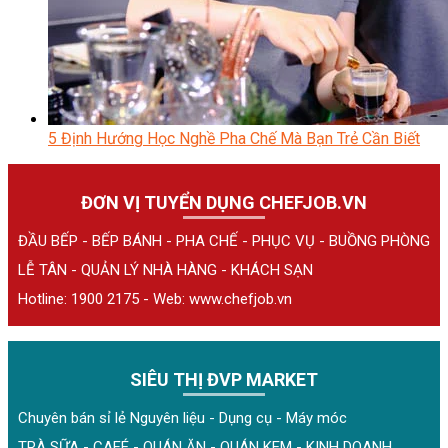
5 Định Hướng Học Nghề Pha Chế Mà Bạn Trẻ Cần Biết
ĐƠN VỊ TUYỂN DỤNG CHEFJOB.VN
ĐẦU BẾP - BẾP BÁNH - PHA CHẾ - PHỤC VỤ - BUỒNG PHÒNG
LỄ TÂN - QUẢN LÝ NHÀ HÀNG - KHÁCH SẠN
Hotline: 1900 2175 - Web:
www.chefjob.vn
SIÊU THỊ ĐVP MARKET
Chuyên bán sỉ lẻ Nguyên liệu - Dụng cụ - Máy móc
TRÀ SỮA - CAFÉ - QUÁN ĂN - QUÁN KEM - KINH DOANH