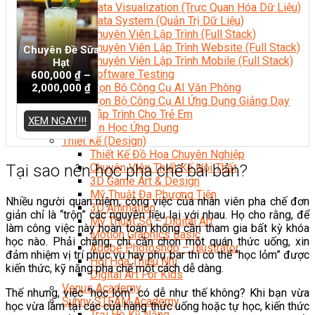
Data Visualization (Trực Quan Hóa Dữ Liệu)
Data System (Quản Trị Dữ Liệu)
Chuyên Viên Lập Trình (Full Stack)
Chuyên Viên Lập Trình Website (Full Stack)
Chuyên Đề Sữa
Chuyên Viên Lập Trình Mobile (Full Stack)
Hạt
Software Testing
600,000
₫
–
Trọn Bộ Công Cụ AI Văn Phòng
2,000,000
₫
Trọn Bộ Công Cụ AI Ứng Dụng Giảng Dạy
Lập Trình Cho Trẻ Em
XEM NGAY!!!
Tin Học Ứng Dụng
Thiết Kế (Design)
Thiết Kế Đồ Họa Chuyên Nghiệp
Tại sao nên học pha chế bài bản?
Chuyên Viên Thiết Kế Nội Thất
3D Game Art & Design
Mỹ Thuật Đa Phương Tiện
Nhiều người quan niệm, công việc của nhân viên pha chế đơn
3D Animation
giản chỉ là “trộn” các nguyên liệu lại với nhau. Họ cho rằng, để
Mỹ Thuật Số – Digital Art
làm công việc này hoàn toàn không cần tham gia bất kỳ khóa
Motion Graphics Basic
học nào. Phải chăng, chỉ cần chọn một quán thức uống, xin
Adobe Photoshop – Illustrator
đảm nhiệm vị trí phục vụ hay phụ bar thì có thể “học lỏm” được
Hội Họa Thiếu Nhi
kiến thức, kỹ năng pha chế một cách dễ dàng.
Digital Art For Kids
Venus Academy
Thế nhưng, việc “học lỏm” có dễ như thế không? Khi bạn vừa
Sunny STEAM Academy
học vừa làm tại các của hàng thức uống hoặc tự học, kiến thức
Trại Hè Kỹ Năng