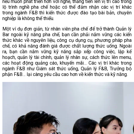
nếu muốn phát triển hơn với nghề, thăng tiến lên vị trí cao trong
lộ trình nghề pha chế hoặc có thể đảm nhận các vị trí khác
trong ngành F&B thì kiến thức được đào tạo bài bản, chuyên
nghiệp là không thể thiếu.
Một ví dụ đơn giản, từ nhân viên pha chế để trở thành Quản lý
Bar ngoài kỹ năng pha chế, bạn cần phải nắm vững các kiến
thức khác về nguyên liệu, công cụ dụng cụ, phương pháp pha
chế, có khả năng đánh giá được chất lượng thức uống. Ngoài
ra, bạn cần nắm vững kỹ năng sắp xếp công việc, lập kế
hoạch, quản lý tài chính, quản lý nhân sự, cách thức lên menu,
các hoạt động quảng cáo, khuyến mãi… Các vị trí khác trong
ngành F&B như Giám sát thức uống, Quản lý F&B, Trưởng bộ
phận F&B… lại càng yêu cầu cao hơn về kiến thức và kỹ năng.