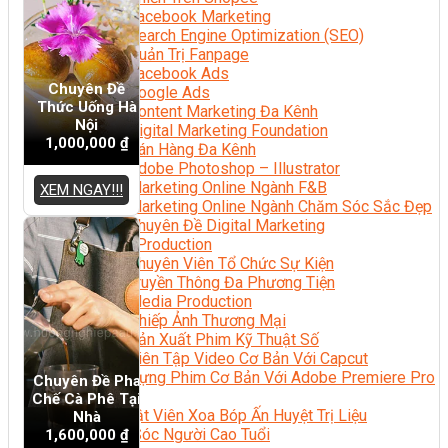
Facebook Marketing
Search Engine Optimization (SEO)
Quản Trị Fanpage
Facebook Ads
Chuyên Đề
Google Ads
Thức Uống Hà
Content Marketing Đa Kênh
Nội
Digital Marketing Foundation
1,000,000
₫
Bán Hàng Đa Kênh
Adobe Photoshop – Illustrator
Marketing Online Ngành F&B
XEM NGAY!!!
Marketing Online Ngành Chăm Sóc Sắc Đẹp
Chuyên Đề Digital Marketing
Media Production
Chuyên Viên Tổ Chức Sự Kiện
Truyền Thông Đa Phương Tiện
Media Production
Nhiếp Ảnh Thương Mại
Sản Xuất Phim Kỹ Thuật Số
Biên Tập Video Cơ Bản Với Capcut
Dựng Phim Cơ Bản Với Adobe Premiere Pro
Chuyên Đề Pha
Sức Khỏe
Chế Cà Phê Tại
Kỹ Thuật Viên Xoa Bóp Ấn Huyệt Trị Liệu
Nhà
Chăm Sóc Người Cao Tuổi
1,600,000
₫