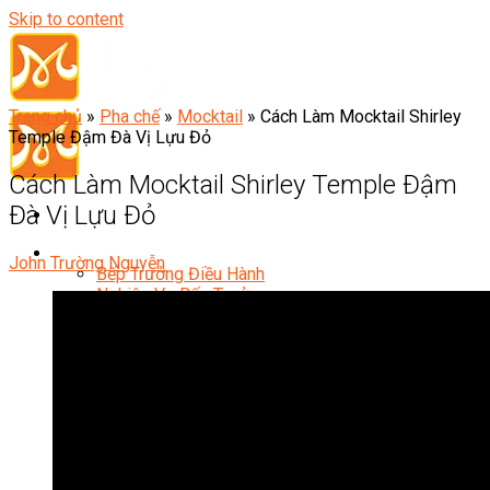
Skip to content
Trang chủ
»
Pha chế
»
Mocktail
»
Cách Làm Mocktail Shirley
Temple Đậm Đà Vị Lựu Đỏ
Cách Làm Mocktail Shirley Temple Đậm
Đà Vị Lựu Đỏ
Đầu Bếp
John Trường Nguyễn
Bếp Trưởng Điều Hành
Nghiệp Vụ Bếp Trưởng
Nghiệp Vụ Bếp Quốc Tế
Nghiệp Vụ Bếp Trưởng Bếp Việt
Nghiệp Vụ Bếp Trưởng Bếp Âu
Nghiệp Vụ Bếp Trưởng Bếp Á
Nghiệp Vụ Bếp Trưởng Bếp Nhật
Nghiệp Vụ Bếp Trưởng Bếp Hoa
Nghiệp Vụ Bếp Hàn
Nghiệp Vụ Bếp Thái
Nghiệp Vụ Bếp Chay