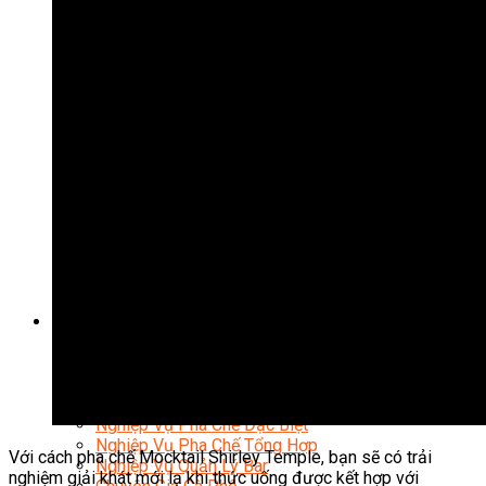
Nghiệp Vụ Quản Lý Bếp
Nghiệp Vụ Cấp Dưỡng
Nghiệp Vụ Bếp Phụ
Điểm Tâm Hồng Kông
Eat Clean
Food Stylist
Master Class
Bếp Gia Đình
Học Nấu Ăn Mở Quán
Chuyên Đề Bếp Nóng
Khởi Sự Kinh Doanh Ngành F&B
Khởi Sự Kinh Doanh Nhà Hàng
Bí Quyết Kinh Doanh và Vận Hành Mô Hình Ẩm
Thực
Video Dạy Nấu Ăn
Pha Chế
Nghiệp Vụ Bar Trưởng
Nghiệp Vụ Bartender Chuyên Nghiệp
Nghiệp Vụ Barista Chuyên Nghiệp
Nghiệp Vụ Flair Bartending Chuyên Nghiệp
Nghiệp Vụ Pha Chế Đặc Biệt
Nghiệp Vụ Pha Chế Tổng Hợp
Với cách pha chế Mocktail Shirley Temple, bạn sẽ có trải
Nghiệp Vụ Quản Lý Bar
nghiệm giải khát mới lạ khi thức uống được kết hợp với