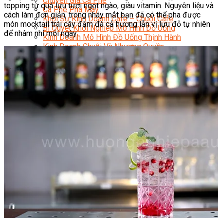
Chuyên Gia Cà Phê
topping từ quả lựu tươi ngọt ngào, giàu vitamin. Nguyên liệu và
Cà Phê Pha Máy
cách làm đơn giản, trong nháy mắt bạn đã có thể pha được
Khởi Sự Kinh Doanh Cafe – Chuỗi Cafe
món mocktail trái cây đậm đà cả hương lẫn vị lựu đỏ tự nhiên
Bí Quyết Khởi Nghiệp Mô Hình Đồ Uống
để nhâm nhi mỗi ngày.
Kinh Doanh Mô Hình Đồ Uống Thịnh Hành
Kinh Doanh Chuỗi Và Nhượng Quyền
Tiếng Anh Chuyên Ngành Pha Chế
Học Làm Kem
Học Pha Chế Trà Sữa
Chuyên Đề Pha Chế
Video Dạy Pha Chế
Làm Bánh
Nghiệp Vụ Bếp Trưởng Bếp Bánh
Nghiệp Vụ Bếp Bánh Quốc Tế
Nghiệp Vụ Quản Lý Bếp Bánh
Nghiệp Vụ Bánh Kem
Bánh Việt
Bánh Nhật
Bánh Mì Nâng Cao
Bánh Đài Loan
Bánh Ngắn Hạn
Bánh Kinh Doanh
Handmade Mini Cake
Master Class