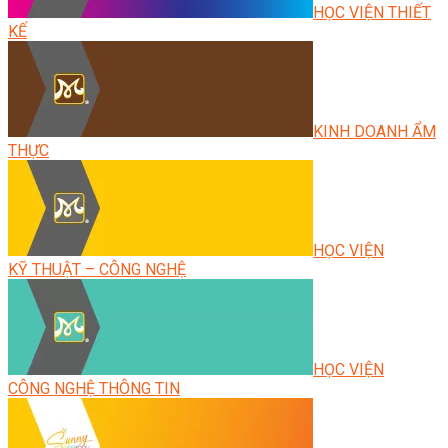
HỌC VIỆN THIẾT
KẾ
KINH DOANH ẨM
THỰC
HỌC VIỆN
KỸ THUẬT – CÔNG NGHỆ
HỌC VIỆN
CÔNG NGHỆ THÔNG TIN