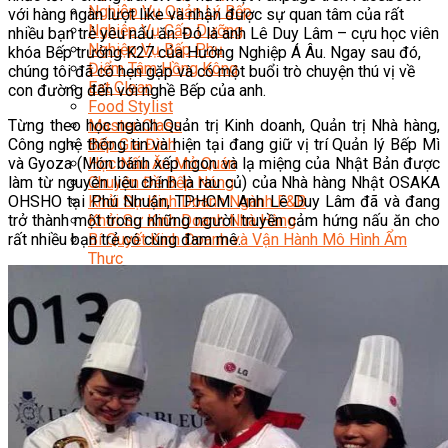
Nghiệp Vụ Quản Lý Bếp
với hàng ngàn lượt like và nhận được sự quan tâm của rất
Nghiệp Vụ Cấp Dưỡng
nhiều bạn trẻ yêu nấu ăn. Đó là anh Lê Duy Lâm – cựu học viên
Nghiệp Vụ Bếp Phụ
khóa Bếp trưởng K27 của Hướng Nghiệp Á Âu. Ngay sau đó,
Điểm Tâm Hồng Kông
chúng tôi đã có hẹn gặp và có một buổi trò chuyện thú vị về
Eat Clean
con đường đến với nghề Bếp của anh.
Food Stylist
Từng theo học ngành Quản trị Kinh doanh, Quản trị Nhà hàng,
Master Class
Công nghệ thông tin và hiện tại đang giữ vị trí Quản lý Bếp Mì
Bếp Gia Đình
và Gyoza (Món bánh xếp ngon và lạ miệng của Nhật Bản được
Học Nấu Ăn Mở Quán
làm từ nguyên liệu chính là rau củ) của Nhà hàng Nhật OSAKA
Chuyên Đề Bếp Nóng
OHSHO tại Phú Nhuận, TP.HCM. Anh Lê Duy Lâm đã và đang
Khởi Sự Kinh Doanh Ngành F&B
trở thành một trong những người truyền cảm hứng nấu ăn cho
Khởi Sự Kinh Doanh Nhà Hàng
rất nhiều bạn trẻ có cùng đam mê.
Bí Quyết Kinh Doanh và Vận Hành Mô Hình Ẩm
Thực
Video Dạy Nấu Ăn
Pha Chế
Nghiệp Vụ Bar Trưởng
Nghiệp Vụ Bartender Chuyên Nghiệp
Nghiệp Vụ Barista Chuyên Nghiệp
Nghiệp Vụ Flair Bartending Chuyên Nghiệp
Nghiệp Vụ Pha Chế Đặc Biệt
Nghiệp Vụ Pha Chế Tổng Hợp
Nghiệp Vụ Quản Lý Bar