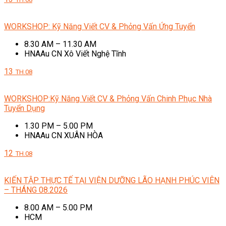
WORKSHOP: Kỹ Năng Viết CV & Phỏng Vấn Ứng Tuyển
8.30 AM – 11.30 AM
HNAAu CN Xô Viết Nghệ Tĩnh
13
TH.08
WORKSHOP:Kỹ Năng Viết CV & Phỏng Vấn Chinh Phục Nhà
Tuyển Dụng
1.30 PM – 5.00 PM
HNAAu CN XUÂN HÒA
12
TH.08
KIẾN TẬP THỰC TẾ TẠI VIỆN DƯỠNG LÃO HẠNH PHÚC VIÊN
– THÁNG 08.2026
8.00 AM – 5.00 PM
HCM