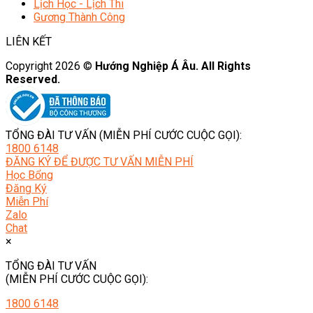
Lịch Học - Lịch Thi
Gương Thành Công
LIÊN KẾT
Copyright 2026 ©
Hướng Nghiệp Á Âu. All Rights
Reserved.
TỔNG ĐÀI TƯ VẤN (MIỄN PHÍ CƯỚC CUỘC GỌI):
1800 6148
ĐĂNG KÝ ĐỂ ĐƯỢC TƯ VẤN MIỄN PHÍ
Học Bổng
Đăng Ký
Miễn Phí
Zalo
Chat
×
TỔNG ĐÀI TƯ VẤN
(MIỄN PHÍ CƯỚC CUỘC GỌI):
1800 6148