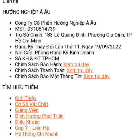
Liên hệ
HƯỚNG NGHIỆP Á ÂU
Công Ty Cổ Phần Hướng Nghiệp Á Âu
MST: 0310814739
Trụ Sở Chính: 183 Lê Quang Định, Phường Gia Định, TP
Hồ Chí Minh
Đăng Ký Thay Đổi Lần Thứ 11: Ngày 19/09/2022
Nơi Cấp: Phòng Đăng Ký Kinh Doanh
Sở KH & ĐT TP.HCM
Chính Sách Bảo Hành:
Xem tại đây
Chính Sách Thanh Toán:
Xem tại đây
Chính Sách Bảo Mật Thông Tin:
Xem tại đây
TÌM HIỂU THÊM
Giới Thiệu
Cơ Sở Vật Chất
Giảng Viên
Định Hướng Phát Triển
Điều Khoản
Góp Ý - Liên Hệ
Hệ Thống Chi Nhánh