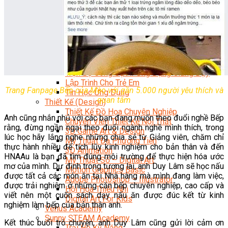
Data Visualization (Trực Quan Hóa Dữ Liệu)
Data System (Quản Trị Dữ Liệu)
Chuyên Viên Lập Trình (Full Stack)
Chuyên Viên Lập Trình Website (Full Stack)
Chuyên Viên Lập Trình Mobile (Full Stack)
Software Testing
Trọn Bộ Công Cụ AI Văn Phòng
Trọn Bộ Công Cụ AI Ứng Dụng Giảng Dạy
Lập Trình Cho Trẻ Em
Trang Fanpage Bếp của Mèo với gần 5.000 người yêu thích và
Tin Học Ứng Dụng
quan tâm
Thiết Kế (Design)
Thiết Kế Đồ Họa Chuyên Nghiệp
Anh cũng nhắn nhủ với các bạn đang muốn theo đuổi nghề Bếp
Chuyên Viên Thiết Kế Nội Thất
rằng, đừng ngần ngại theo đuổi ngành nghề mình thích, trong
3D Game Art & Design
lúc học hãy lắng nghe những chia sẻ từ Giảng viên, chăm chỉ
Mỹ Thuật Đa Phương Tiện
thực hành nhiều để tích lũy kinh nghiệm cho bản thân và đến
3D Animation
HNAAu là bạn đã tìm đúng môi trường để thực hiện hóa ước
Mỹ Thuật Số – Digital Art
mơ của mình. Dự định trong tương lai, anh Duy Lâm sẽ học nấu
Motion Graphics Basic
được tất cả các món ăn tại Nhà hàng mà mình đang làm việc,
Adobe Photoshop – Illustrator
được trải nghiệm ở những căn bếp chuyên nghiệp, cao cấp và
Hội Họa Thiếu Nhi
viết nên một cuốn sách dạy nấu ăn được đúc kết từ kinh
Digital Art For Kids
nghiệm làm bếp của bản thân anh.
Venus Academy
Sunny STEAM Academy
Kết thúc buổi trò chuyện, anh Duy Lâm cũng gửi lời cảm ơn
Trại Hè Kỹ Năng