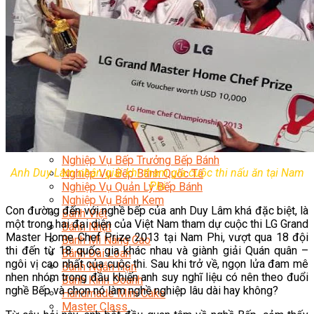
Chuyên Gia Cà Phê
Cà Phê Pha Máy
Khởi Sự Kinh Doanh Cafe – Chuỗi Cafe
Bí Quyết Khởi Nghiệp Mô Hình Đồ Uống
Kinh Doanh Mô Hình Đồ Uống Thịnh Hành
Kinh Doanh Chuỗi Và Nhượng Quyền
Tiếng Anh Chuyên Ngành Pha Chế
Học Làm Kem
Học Pha Chế Trà Sữa
Chuyên Đề Pha Chế
Video Dạy Pha Chế
Làm Bánh
Nghiệp Vụ Bếp Trưởng Bếp Bánh
Anh Duy Lâm nhận giải khi tham gia cuộc thi nấu ăn tại Nam
Nghiệp Vụ Bếp Bánh Quốc Tế
Phi
Nghiệp Vụ Quản Lý Bếp Bánh
Nghiệp Vụ Bánh Kem
Con đường đến với nghề bếp của anh Duy Lâm khá đặc biệt, là
Bánh Việt
một trong hai đại diện của Việt Nam tham dự cuộc thi LG Grand
Bánh Nhật
Master Home Chef Prize 2013 tại Nam Phi, vượt qua 18 đội
Bánh Mì Nâng Cao
thi đến từ 18 quốc gia khác nhau và giành giải Quán quân –
Bánh Đài Loan
ngôi vị cao nhất của cuộc thi. Sau khi trở về, ngọn lửa đam mê
Bánh Ngắn Hạn
nhen nhóm trong đầu khiến anh suy nghĩ liệu có nên theo đuổi
Bánh Kinh Doanh
nghề Bếp và chọn nó làm nghề nghiệp lâu dài hay không?
Handmade Mini Cake
Master Class