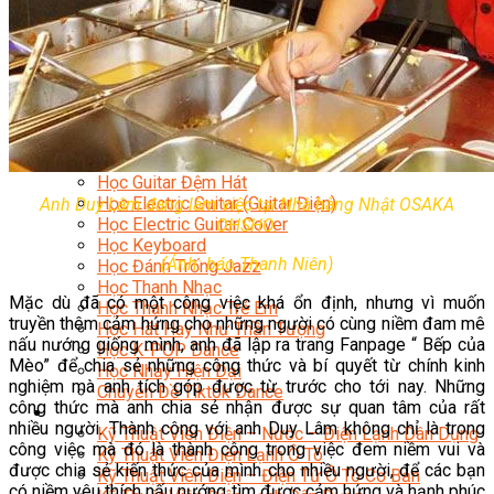
Nhạc Công Chuyên Nghiệp
Ca Sĩ Chuyên Nghiệp
Học Đàn Violin
Học Violin Cover
Học Đàn Piano
Học Piano Đệm Hát
Học Piano Trẻ Em
Học Đàn Guitar
Học Guitar Đệm Hát
Học Electric Guitar (Guitar Điện)
Anh Duy Lâm đang làm việc tại Nhà hàng Nhật OSAKA
Học Electric Guitar Cover
OHSHO.
Học Keyboard
(Ảnh: báo Thanh Niên)
Học Đánh Trống Jazz
Học Thanh Nhạc
Mặc dù đã có một công việc khá ổn định, nhưng vì muốn
Học Thanh Nhạc Trẻ Em
truyền thêm cảm hứng cho những người có cùng niềm đam mê
Học Hát Hay Như Thần Tượng
nấu nướng giống mình, anh đã lập ra trang Fanpage “ Bếp của
Học K-POP Dance
Mèo” để chia sẻ những công thức và bí quyết từ chính kinh
Học Nhảy Hiện Đại
nghiệm mà anh tích góp được từ trước cho tới nay. Những
Chuyên Đề Tiktok Dance
công thức mà anh chia sẻ nhận được sự quan tâm của rất
Kỹ Thuật – Công Nghệ
nhiều người. Thành công với anh Duy Lâm không chỉ là trong
Kỹ Thuật Viên Điện – Nước – Điện Lạnh Dân Dụng
công việc mà đó là thành công trong việc đem niềm vui và
Kỹ Thuật Viên Điện Lạnh Ô Tô
được chia sẻ kiến thức của mình cho nhiều người, để các bạn
Kỹ Thuật Viên Điện – Điện Tử Ô Tô Cơ Bản
có niềm yêu thích nấu nướng tìm được cảm hứng và hạnh phúc