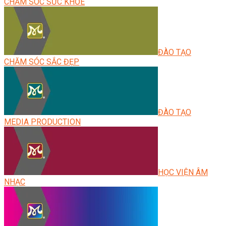
CHĂM SÓC SỨC KHỎE
ĐÀO TẠO
CHĂM SÓC SẮC ĐẸP
ĐÀO TẠO
MEDIA PRODUCTION
HỌC VIỆN ÂM
NHẠC