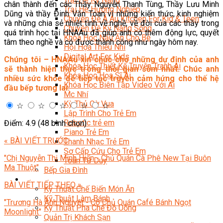
chân thành đến các Thầy Nguyễn Thanh Tùng, Thầy Lưu Minh
Trại Hè Hướng Nghiệp
Dũng và thầy Đinh Văn Toan vì những kiến thức, kinh nghiệm
Chuyên Đề Á Âu Kitchen For Kid & Teen
và những chia sẻ nhiệt tình về nghề, về đời của các thầy trong
Chuyên Đề Kỹ Năng Sống
quá trình học tại HNAAu đã giúp anh có thêm động lực, quyết
Khóa Học Nấu Ăn Cho Bé
tâm theo nghề và có được thành công như ngày hôm nay.
Hội Họa Thiếu Nhi
Digital Art For Kids
Chúng tôi – HNAAu xin chúc cho những dự định của anh
Khóa Học Thiết Kế Truyện Tranh Ai
sẽ thành hiện thực trong thời gian sớm nhất. Chúc anh
Khóa Học Họa Sĩ Ai
nhiều sức khỏe để tiếp tục truyền cảm hứng cho thế hệ
Khóa Học Biên Tập Video Với Ai
đầu bếp tương lai.
Mc Nhí
Kỳ Thủ Cờ Vua
☆
☆
☆
☆
☆
Lập Trình Cho Trẻ Em
Robotic trẻ em
Điểm: 4.9 (48 bình chọn)
Piano Trẻ Em
« BÀI VIẾT TRƯỚC
Thanh Nhạc Trẻ Em
Sơ Cấp Cứu Cho Trẻ Em
"Chị Nguyễn Thị Minh Hiển - Chủ Quán Cà Phê New Tại Buôn
Toán Tư Duy
Ma Thuột"
Bếp Gia Đình
Trung Cấp CET
BÀI VIẾT TIẾP THEO »
Kỹ Thuật Chế Biến Món Ăn
Kỹ Thuật Làm Bánh
"Trương Hà Ánh Nguyệt - Cô Chủ Quán Café Bánh Ngọt
Kỹ Thuật Pha Chế Đồ Uống
Moonlight"
Quản Trị Khách Sạn