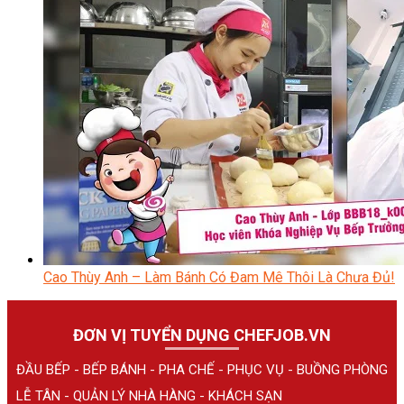
Cao Thùy Anh – Làm Bánh Có Đam Mê Thôi Là Chưa Đủ!
ĐƠN VỊ TUYỂN DỤNG CHEFJOB.VN
ĐẦU BẾP - BẾP BÁNH - PHA CHẾ - PHỤC VỤ - BUỒNG PHÒNG
LỄ TÂN - QUẢN LÝ NHÀ HÀNG - KHÁCH SẠN