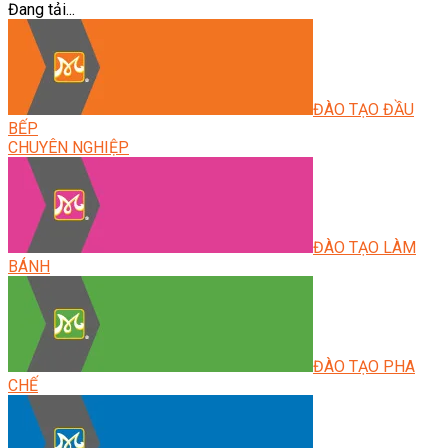
Đang tải...
ĐÀO TẠO ĐẦU
BẾP
CHUYÊN NGHIỆP
ĐÀO TẠO LÀM
BÁNH
ĐÀO TẠO PHA
CHẾ