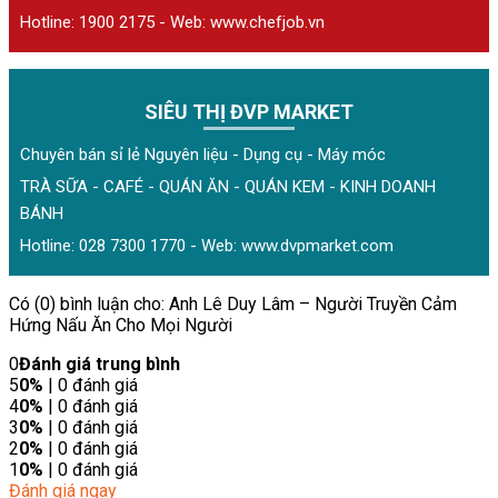
Hotline: 1900 2175 - Web:
www.chefjob.vn
SIÊU THỊ ĐVP MARKET
Chuyên bán sỉ lẻ Nguyên liệu - Dụng cụ - Máy móc
TRÀ SỮA - CAFÉ - QUÁN ĂN - QUÁN KEM - KINH DOANH
BÁNH
Hotline: 028 7300 1770 - Web:
www.dvpmarket.com
Có (0) bình luận cho: Anh Lê Duy Lâm – Người Truyền Cảm
Hứng Nấu Ăn Cho Mọi Người
0
Đánh giá trung bình
5
0%
| 0 đánh giá
4
0%
| 0 đánh giá
3
0%
| 0 đánh giá
2
0%
| 0 đánh giá
1
0%
| 0 đánh giá
Đánh giá ngay