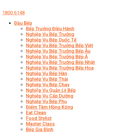
1800 6148
Đầu Bếp
Bếp Trưởng Điều Hành
Nghiệp Vụ Bếp Trưởng
Nghiệp Vụ Bếp Quốc Tế
Nghiệp Vụ Bếp Trưởng Bếp Việt
Nghiệp Vụ Bếp Trưởng Bếp Âu
Nghiệp Vụ Bếp Trưởng Bếp Á
Nghiệp Vụ Bếp Trưởng Bếp Nhật
Nghiệp Vụ Bếp Trưởng Bếp Hoa
Nghiệp Vụ Bếp Hàn
Nghiệp Vụ Bếp Thái
Nghiệp Vụ Bếp Chay
Nghiệp Vụ Quản Lý Bếp
Nghiệp Vụ Cấp Dưỡng
Nghiệp Vụ Bếp Phụ
Điểm Tâm Hồng Kông
Eat Clean
Food Stylist
Master Class
Bếp Gia Đình