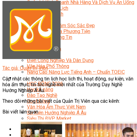
Quản Lý Kinh Doanh Nhà Hàng Và Dịch Vụ Ăn Uống
Hướng Dẫn Du Lịch
Quản Trị Lữ Hành
Marketing
Tạo Mẫu Và Chăm Sóc Sắc Đẹp
Truyền Thông Đa Phương Tiện
Công Nghệ Thông Tin
An Ninh Mạng
Thiết Kế Đồ Họa
Âm Nhạc
Điện Công Nghiệp Và Dân Dụng
Văn Hóa Phổ Thông
Tác giả: Quản Trị Viên
Nâng Cao Năng Lực Tiếng Anh – Chuẩn TOEIC
Tin Tức
Cập nhật các thông tin lịch học lịch thi, hoạt động, sự kiện, văn
HỌC BỔNG 2026
hóa ẩm thực, tin tức nghề mới nhất của Trường Dạy Nghề
Học kỹ năng
Hướng Nghiệp Á Âu.
Đào Tạo Nghề
Theo dõi những bài viết của Quản Trị Viên qua các kênh:
Hoạt Động
Văn Hóa Ẩm Thực Việt Nam
Bài viết liên quan
Sự Kiện Hướng Nghiệp Á Âu
Siêu Thị ĐVP Market