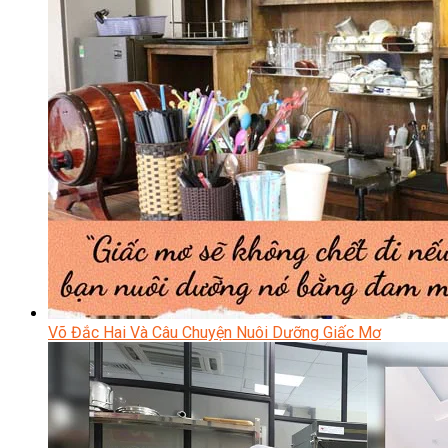
Võ Đắc Hai Và Câu Chuyện Nuôi Dưỡng Giấc Mơ