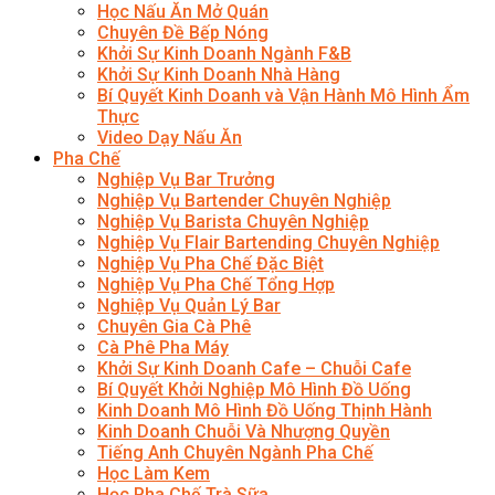
Học Nấu Ăn Mở Quán
Chuyên Đề Bếp Nóng
Khởi Sự Kinh Doanh Ngành F&B
Khởi Sự Kinh Doanh Nhà Hàng
Bí Quyết Kinh Doanh và Vận Hành Mô Hình Ẩm
Thực
Video Dạy Nấu Ăn
Pha Chế
Nghiệp Vụ Bar Trưởng
Nghiệp Vụ Bartender Chuyên Nghiệp
Nghiệp Vụ Barista Chuyên Nghiệp
Nghiệp Vụ Flair Bartending Chuyên Nghiệp
Nghiệp Vụ Pha Chế Đặc Biệt
Nghiệp Vụ Pha Chế Tổng Hợp
Nghiệp Vụ Quản Lý Bar
Chuyên Gia Cà Phê
Cà Phê Pha Máy
Khởi Sự Kinh Doanh Cafe – Chuỗi Cafe
Bí Quyết Khởi Nghiệp Mô Hình Đồ Uống
Kinh Doanh Mô Hình Đồ Uống Thịnh Hành
Kinh Doanh Chuỗi Và Nhượng Quyền
Tiếng Anh Chuyên Ngành Pha Chế
Học Làm Kem
Học Pha Chế Trà Sữa