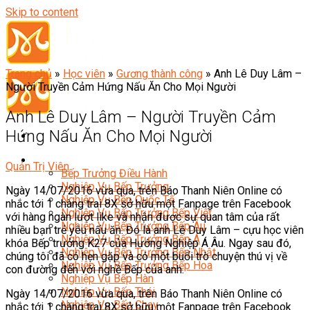
Skip to content
Trang chủ
»
Học viên
»
Gương thành công
»
Anh Lê Duy Lâm –
Người Truyền Cảm Hứng Nấu Ăn Cho Mọi Người
Anh Lê Duy Lâm – Người Truyền Cảm
Hứng Nấu Ăn Cho Mọi Người
Đầu Bếp
Quản Trị Viên
Bếp Trưởng Điều Hành
Nghiệp Vụ Bếp Trưởng
Ngày 14/07/2016 vừa qua, trên Báo Thanh Niên Online có
Nghiệp Vụ Bếp Quốc Tế
nhắc tới 1 chàng trai 8X sở hữu một Fanpage trên Facebook
Nghiệp Vụ Bếp Trưởng Bếp Việt
với hàng ngàn lượt like và nhận được sự quan tâm của rất
Nghiệp Vụ Bếp Trưởng Bếp Âu
nhiều bạn trẻ yêu nấu ăn. Đó là anh Lê Duy Lâm – cựu học viên
Nghiệp Vụ Bếp Trưởng Bếp Á
khóa Bếp trưởng K27 của Hướng Nghiệp Á Âu. Ngay sau đó,
Nghiệp Vụ Bếp Trưởng Bếp Nhật
chúng tôi đã có hẹn gặp và có một buổi trò chuyện thú vị về
Nghiệp Vụ Bếp Trưởng Bếp Hoa
con đường đến với nghề Bếp của anh.
Nghiệp Vụ Bếp Hàn
Nghiệp Vụ Bếp Thái
Ngày 14/07/2016 vừa qua, trên Báo Thanh Niên Online có
Nghiệp Vụ Bếp Chay
nhắc tới 1 chàng trai 8X sở hữu một Fanpage trên Facebook