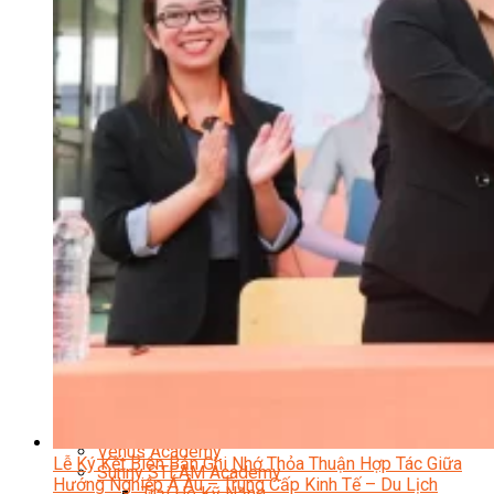
Data Visualization (Trực Quan Hóa Dữ Liệu)
Data System (Quản Trị Dữ Liệu)
Chuyên Viên Lập Trình (Full Stack)
Chuyên Viên Lập Trình Website (Full Stack)
Chuyên Viên Lập Trình Mobile (Full Stack)
Software Testing
Trọn Bộ Công Cụ AI Văn Phòng
Trọn Bộ Công Cụ AI Ứng Dụng Giảng Dạy
Lập Trình Cho Trẻ Em
Tin Học Ứng Dụng
Thiết Kế (Design)
Thiết Kế Đồ Họa Chuyên Nghiệp
Chuyên Viên Thiết Kế Nội Thất
3D Game Art & Design
Mỹ Thuật Đa Phương Tiện
3D Animation
Mỹ Thuật Số – Digital Art
Motion Graphics Basic
Adobe Photoshop – Illustrator
Hội Họa Thiếu Nhi
Digital Art For Kids
Venus Academy
Lễ Ký Kết Biên Bản Ghi Nhớ Thỏa Thuận Hợp Tác Giữa
Sunny STEAM Academy
Hướng Nghiệp Á Âu – Trung Cấp Kinh Tế – Du Lịch
Trại Hè Kỹ Năng