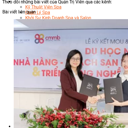
Sắc Đẹp
Theo dõi những bài viết của Quản Trị Viên qua các kênh:
Kỹ Thuật Viên Spa
Bài viết liên quan
Quản Lý Spa
Khởi Sự Kinh Doanh Spa và Salon
Kinh Doanh Chuỗi và Nhượng Quyền Spa, Salon
Chăm Sóc Và Điều Trị Da
Chuyên Viên Trang Điểm
Trang Điểm Cô Dâu
Phun Xăm Thẩm Mỹ
Kỹ Thuật Tạo Sợi Hairstroke
Barber Chuyên Nghiệp
Kỹ Thuật Chải Bới Tóc Chuyên Nghiệp
Quản Lý Hair Salon Chuyên Nghiệp
Nối Mi Chuyên Nghiệp
Quản Lý Nail Salon Chuyên Nghiệp
Kỹ Thuật Nhuộm – Uốn – Duỗi
Nail Salon Định Cư
Kinh Doanh Nail Box
Train The Trainer – Chuyên Ngành Nail
Chăm Sóc Mẹ Và Bé
Gội Đầu Dưỡng Sinh Và Massage Thư Giãn
Marketing Online Ngành Chăm Sóc Sắc Đẹp
Chuyên Đề Chăm Sóc Sắc Đẹp
Âm Nhạc