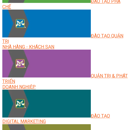
ĐÀO TẠO PHA
CHẾ
ĐÀO TẠO QUẢN
TRỊ
NHÀ HÀNG - KHÁCH SẠN
QUẢN TRỊ & PHÁT
TRIỂN
DOANH NGHIỆP
ĐÀO TẠO
DIGITAL MARKETING