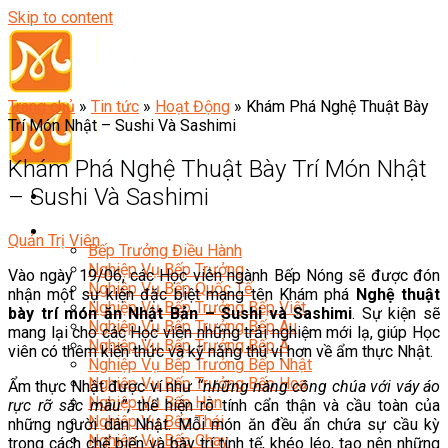
Skip to content
Trang chủ
»
Tin tức
»
Hoạt Động
»
Khám Phá Nghệ Thuật Bày
Trí Món Nhật – Sushi Và Sashimi
Khám Phá Nghệ Thuật Bày Trí Món Nhật
– Sushi Và Sashimi
Đầu Bếp
Quản Trị Viên
Bếp Trưởng Điều Hành
Nghiệp Vụ Bếp Trưởng
Vào ngày 19/06, các Học viên ngành Bếp Nóng sẽ được đón
Nghiệp Vụ Bếp Quốc Tế
nhận một sự kiện đặc biệt mang tên Khám phá
Nghệ thuật
Nghiệp Vụ Bếp Trưởng Bếp Việt
bày trí món ăn Nhật Bản – Sushi và Sashimi
. Sự kiện sẽ
Nghiệp Vụ Bếp Trưởng Bếp Âu
mang lại cho các Học viên những trải nghiệm mới lạ, giúp Học
Nghiệp Vụ Bếp Trưởng Bếp Á
viên có thêm kiến thức và kỹ năng thú vị hơn về ẩm thực Nhật.
Nghiệp Vụ Bếp Trưởng Bếp Nhật
Nghiệp Vụ Bếp Trưởng Bếp Hoa
Ẩm thực Nhật được ví như
“những nàng công chúa với váy áo
Nghiệp Vụ Bếp Hàn
rực rỡ sắc màu”
, thể hiện rõ tính cẩn thận và cầu toàn của
Nghiệp Vụ Bếp Thái
những người dân Nhật. Mỗi món ăn đều ẩn chứa sự cầu kỳ
Nghiệp Vụ Bếp Chay
trong cách chế biến và bày trí tinh tế, khéo léo, tạo nên những