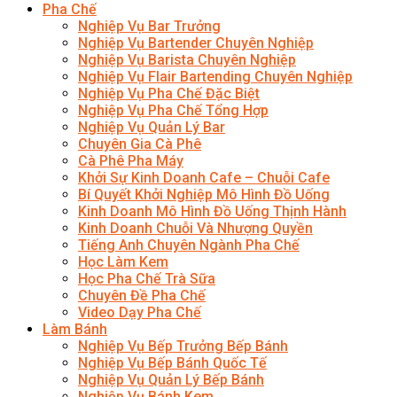
Pha Chế
Nghiệp Vụ Bar Trưởng
Nghiệp Vụ Bartender Chuyên Nghiệp
Nghiệp Vụ Barista Chuyên Nghiệp
Nghiệp Vụ Flair Bartending Chuyên Nghiệp
Nghiệp Vụ Pha Chế Đặc Biệt
Nghiệp Vụ Pha Chế Tổng Hợp
Nghiệp Vụ Quản Lý Bar
Chuyên Gia Cà Phê
Cà Phê Pha Máy
Khởi Sự Kinh Doanh Cafe – Chuỗi Cafe
Bí Quyết Khởi Nghiệp Mô Hình Đồ Uống
Kinh Doanh Mô Hình Đồ Uống Thịnh Hành
Kinh Doanh Chuỗi Và Nhượng Quyền
Tiếng Anh Chuyên Ngành Pha Chế
Học Làm Kem
Học Pha Chế Trà Sữa
Chuyên Đề Pha Chế
Video Dạy Pha Chế
Làm Bánh
Nghiệp Vụ Bếp Trưởng Bếp Bánh
Nghiệp Vụ Bếp Bánh Quốc Tế
Nghiệp Vụ Quản Lý Bếp Bánh
Nghiệp Vụ Bánh Kem