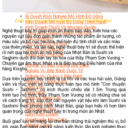
Chuyên Gia Cà Phê
Cà Phê Pha Máy
Khởi Sự Kinh Doanh Cafe – Chuỗi Cafe
Bí Quyết Khởi Nghiệp Mô Hình Đồ Uống
Đỉnh cao của nghệ thuật bày trí món ăn Nhật Bản.
Kinh Doanh Mô Hình Đồ Uống Thịnh Hành
Kinh Doanh Chuỗi Và Nhượng Quyền
Nghệ thuật bày trí giúp món ăn thêm hấp dẫn, biến hóa các
Tiếng Anh Chuyên Ngành Pha Chế
nguyên vật liệu đơn giản thành những tác phẩm ấn tượng, có
Học Làm Kem
màu sắc và bố cục hài hòa, thể hiện đủ tính chất và sắc màu
Học Pha Chế Trà Sữa
của thiên nhiên. Và lần này, nghệ thuật bày trí sẽ được thể hiện
Chuyên Đề Pha Chế
rõ nét qua hai món ăn nổi tiếng của Nhật Bản là Sushi và
Video Dạy Pha Chế
Sashimi dưới đôi bàn tay tài hoa của thầy Phạm Sơn Vương –
Làm Bánh
Chuyên gia ẩm thực Nhật và là Bếp trưởng Điều hành của nhà
Nghiệp Vụ Bếp Trưởng Bếp Bánh
hàng Kissho.
Nghiệp Vụ Bếp Bánh Quốc Tế
Nghiệp Vụ Quản Lý Bếp Bánh
Dựa trên nguyên liệu chính là cá hồi và các loại hải sản, Giảng
Nghiệp Vụ Bánh Kem
viên và Học viên sẽ cùng thực hiện tạo mô hình
“Con thuyền
Bánh Việt
Sushi – Sashimi” có kích thước chiều dài 1.5m
. Trong quá
Bánh Nhật
trình tạo mô hình, thầy Phạm Sơn Vương sẽ có những chia sẻ
Bánh Mì Nâng Cao
về cách trang trí, sắp đặt các nguyên vật liệu khi làm Sushi và
Bánh Đài Loan
Sashimi theo phong cách Nhật Bản, giúp bạn hiểu rõ hơn tầm
Bánh Ngắn Hạn
quan trọng của nghệ thuật bày trí trong món ăn Nhật.
Bánh Kinh Doanh
Handmade Mini Cake
Buổi giao lưu sẽ mang lại cho bạn những trải nghiệm thú vị, bổ
Master Class
ích, giúp bạn nâng cao kỹ năng, kiến thức lẫn kinh nghiệm thực