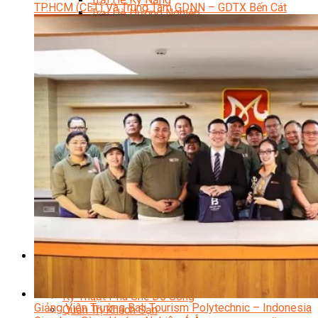
TP.HCM (CET) Và Trung Tâm GDNN – GDTX Bến Cát
Trại Hè Hướng Nghiệp
Chuyên Đề Á Âu Kitchen For Kid & Teen
Chuyên Đề Kỹ Năng Sống
Khóa Học Nấu Ăn Cho Bé
Hội Họa Thiếu Nhi
Digital Art For Kids
Khóa Học Thiết Kế Truyện Tranh Ai
Khóa Học Họa Sĩ Ai
Khóa Học Biên Tập Video Với Ai
Mc Nhí
Kỳ Thủ Cờ Vua
Lập Trình Cho Trẻ Em
Robotic trẻ em
Piano Trẻ Em
Thanh Nhạc Trẻ Em
Sơ Cấp Cứu Cho Trẻ Em
Toán Tư Duy
Bếp Gia Đình
Trung Cấp CET
Kỹ Thuật Chế Biến Món Ăn
Kỹ Thuật Làm Bánh
Kỹ Thuật Pha Chế Đồ Uống
Giảng Viên Trường Bali Tourism Polytechnic – Indonesia
Quản Trị Khách Sạn