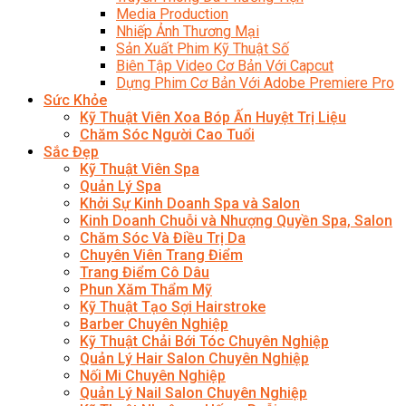
Media Production
Nhiếp Ảnh Thương Mại
Sản Xuất Phim Kỹ Thuật Số
Biên Tập Video Cơ Bản Với Capcut
Dựng Phim Cơ Bản Với Adobe Premiere Pro
Sức Khỏe
Kỹ Thuật Viên Xoa Bóp Ấn Huyệt Trị Liệu
Chăm Sóc Người Cao Tuổi
Sắc Đẹp
Kỹ Thuật Viên Spa
Quản Lý Spa
Khởi Sự Kinh Doanh Spa và Salon
Kinh Doanh Chuỗi và Nhượng Quyền Spa, Salon
Chăm Sóc Và Điều Trị Da
Chuyên Viên Trang Điểm
Trang Điểm Cô Dâu
Phun Xăm Thẩm Mỹ
Kỹ Thuật Tạo Sợi Hairstroke
Barber Chuyên Nghiệp
Kỹ Thuật Chải Bới Tóc Chuyên Nghiệp
Quản Lý Hair Salon Chuyên Nghiệp
Nối Mi Chuyên Nghiệp
Quản Lý Nail Salon Chuyên Nghiệp