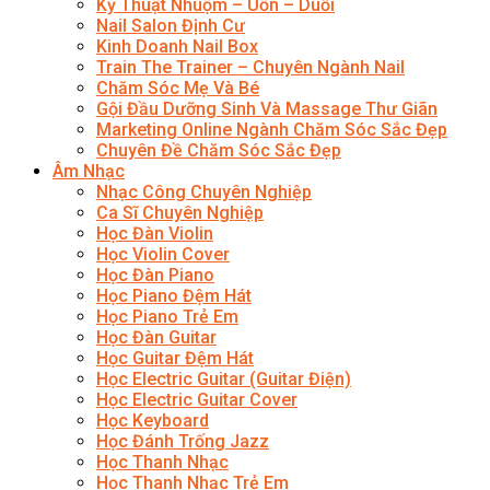
Kỹ Thuật Nhuộm – Uốn – Duỗi
Nail Salon Định Cư
Kinh Doanh Nail Box
Train The Trainer – Chuyên Ngành Nail
Chăm Sóc Mẹ Và Bé
Gội Đầu Dưỡng Sinh Và Massage Thư Giãn
Marketing Online Ngành Chăm Sóc Sắc Đẹp
Chuyên Đề Chăm Sóc Sắc Đẹp
Âm Nhạc
Nhạc Công Chuyên Nghiệp
Ca Sĩ Chuyên Nghiệp
Học Đàn Violin
Học Violin Cover
Học Đàn Piano
Học Piano Đệm Hát
Học Piano Trẻ Em
Học Đàn Guitar
Học Guitar Đệm Hát
Học Electric Guitar (Guitar Điện)
Học Electric Guitar Cover
Học Keyboard
Học Đánh Trống Jazz
Học Thanh Nhạc
Học Thanh Nhạc Trẻ Em