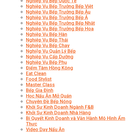
Nghiệp Vụ Bếp Quốc Tế
Nghiệp Vụ Bếp Trưởng Bếp Việt
Nghiệp Vụ Bếp Trưởng Bếp Âu
Nghiệp Vụ Bếp Trưởng Bếp Á
Nghiệp Vụ Bếp Trưởng Bếp Nhật
Nghiệp Vụ Bếp Trưởng Bếp Hoa
Nghiệp Vụ Bếp Hàn
Nghiệp Vụ Bếp Thái
Nghiệp Vụ Bếp Chay
Nghiệp Vụ Quản Lý Bếp
Nghiệp Vụ Cấp Dưỡng
Nghiệp Vụ Bếp Phụ
Điểm Tâm Hồng Kông
Eat Clean
Food Stylist
Master Class
Bếp Gia Đình
Học Nấu Ăn Mở Quán
Chuyên Đề Bếp Nóng
Khởi Sự Kinh Doanh Ngành F&B
Khởi Sự Kinh Doanh Nhà Hàng
Bí Quyết Kinh Doanh và Vận Hành Mô Hình Ẩm
Thực
Video Dạy Nấu Ăn