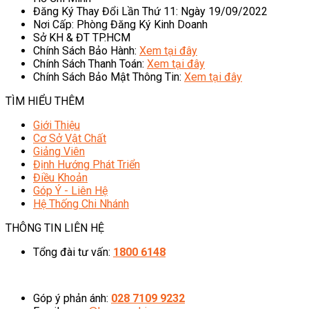
Đăng Ký Thay Đổi Lần Thứ 11: Ngày 19/09/2022
Nơi Cấp: Phòng Đăng Ký Kinh Doanh
Sở KH & ĐT TP.HCM
Chính Sách Bảo Hành:
Xem tại đây
Chính Sách Thanh Toán:
Xem tại đây
Chính Sách Bảo Mật Thông Tin:
Xem tại đây
TÌM HIỂU THÊM
Giới Thiệu
Cơ Sở Vật Chất
Giảng Viên
Định Hướng Phát Triển
Điều Khoản
Góp Ý - Liên Hệ
Hệ Thống Chi Nhánh
THÔNG TIN LIÊN HỆ
Tổng đài tư vấn:
1800 6148
08h00 - 20h00 (Miễn phí cước gọi)
Góp ý phản ánh:
028 7109 9232