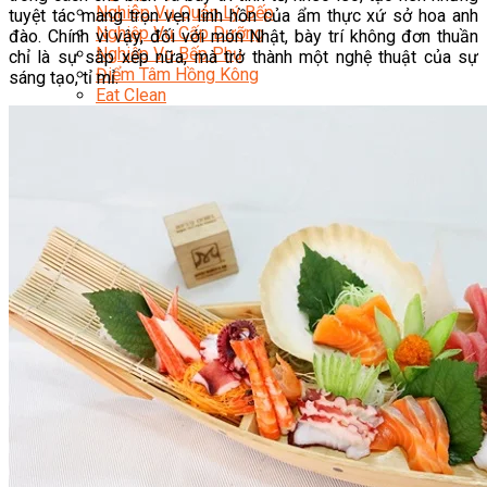
Nghiệp Vụ Quản Lý Bếp
tuyệt tác mang trọn vẹn linh hồn của ẩm thực xứ sở hoa anh
Nghiệp Vụ Cấp Dưỡng
đào. Chính vì vậy, đối với món Nhật, bày trí không đơn thuần
Nghiệp Vụ Bếp Phụ
chỉ là sự sắp xếp nữa, mà trở thành một nghệ thuật của sự
Điểm Tâm Hồng Kông
sáng tạo, tỉ mỉ.
Eat Clean
Food Stylist
Master Class
Bếp Gia Đình
Học Nấu Ăn Mở Quán
Chuyên Đề Bếp Nóng
Khởi Sự Kinh Doanh Ngành F&B
Khởi Sự Kinh Doanh Nhà Hàng
Bí Quyết Kinh Doanh và Vận Hành Mô Hình Ẩm
Thực
Video Dạy Nấu Ăn
Pha Chế
Nghiệp Vụ Bar Trưởng
Nghiệp Vụ Bartender Chuyên Nghiệp
Nghiệp Vụ Barista Chuyên Nghiệp
Nghiệp Vụ Flair Bartending Chuyên Nghiệp
Nghiệp Vụ Pha Chế Đặc Biệt
Nghiệp Vụ Pha Chế Tổng Hợp
Nghiệp Vụ Quản Lý Bar