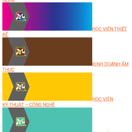
HỌC VIỆN THIẾT
KẾ
KINH DOANH ẨM
THỰC
HỌC VIỆN
KỸ THUẬT – CÔNG NGHỆ