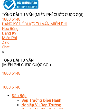
TỔNG ĐÀI TƯ VẤN (MIỄN PHÍ CƯỚC CUỘC GỌI):
1800 6148
ĐĂNG KÝ ĐỂ ĐƯỢC TƯ VẤN MIỄN PHÍ
Học Bổng
Đăng Ký
Miễn Phí
Zalo
Chat
×
TỔNG ĐÀI TƯ VẤN
(MIỄN PHÍ CƯỚC CUỘC GỌI):
1800 6148
1800 6148
Đầu Bếp
Bếp Trưởng Điều Hành
Nghiệp Vụ Bếp Trưởng