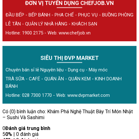
ĐƠN VỊ TUYỂN DỤNG CHEFJOB.VN
ĐẦU BẾP - BẾP BÁNH - PHA CHẾ - PHỤC VỤ - BUỒNG PHÒNG
LỄ TÂN - QUẢN LÝ NHÀ HÀNG - KHÁCH SẠN
Hotline: 1900 2175 - Web:
www.chefjob.vn
SIÊU THỊ ĐVP MARKET
Chuyên bán sỉ lẻ Nguyên liệu - Dụng cụ - Máy móc
TRÀ SỮA - CAFÉ - QUÁN ĂN - QUÁN KEM - KINH DOANH
BÁNH
Hotline: 028 7300 1770 - Web:
www.dvpmarket.com
Có (0) bình luận cho: Khám Phá Nghệ Thuật Bày Trí Món Nhật
– Sushi Và Sashimi
0
Đánh giá trung bình
5
0%
| 0 đánh giá