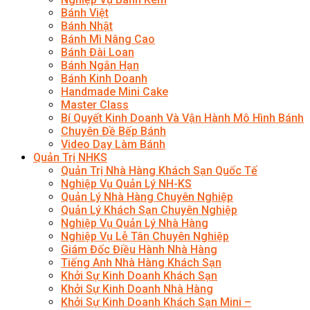
Bánh Việt
Bánh Nhật
Bánh Mì Nâng Cao
Bánh Đài Loan
Bánh Ngắn Hạn
Bánh Kinh Doanh
Handmade Mini Cake
Master Class
Bí Quyết Kinh Doanh Và Vận Hành Mô Hình Bánh
Chuyên Đề Bếp Bánh
Video Dạy Làm Bánh
Quản Trị NHKS
Quản Trị Nhà Hàng Khách Sạn Quốc Tế
Nghiệp Vụ Quản Lý NH-KS
Quản Lý Nhà Hàng Chuyên Nghiệp
Quản Lý Khách Sạn Chuyên Nghiệp
Nghiệp Vụ Quản Lý Nhà Hàng
Nghiệp Vụ Lễ Tân Chuyên Nghiệp
Giám Đốc Điều Hành Nhà Hàng
Tiếng Anh Nhà Hàng Khách Sạn
Khởi Sự Kinh Doanh Khách Sạn
Khởi Sự Kinh Doanh Nhà Hàng
Khởi Sự Kinh Doanh Khách Sạn Mini –