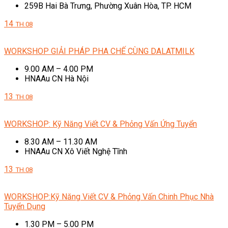
259B Hai Bà Trưng, Phường Xuân Hòa, TP. HCM
14
TH.08
WORKSHOP GIẢI PHÁP PHA CHẾ CÙNG DALATMILK
9.00 AM – 4.00 PM
HNAAu CN Hà Nội
13
TH.08
WORKSHOP: Kỹ Năng Viết CV & Phỏng Vấn Ứng Tuyển
8.30 AM – 11.30 AM
HNAAu CN Xô Viết Nghệ Tĩnh
13
TH.08
WORKSHOP:Kỹ Năng Viết CV & Phỏng Vấn Chinh Phục Nhà
Tuyển Dụng
1.30 PM – 5.00 PM