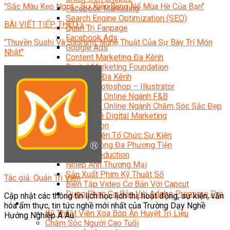
"Sắc Màu Kẹo Ngọt - Sự Kiện Bùng Nổ Mùa Hè Của Bạn"
Facebook Marketing
Search Engine Optimization (SEO)
BÀI VIẾT TIẾP THEO »
Quản Trị Fanpage
Facebook Ads
"Thuyền Sushi Và Sashimi: Nghệ Thuật Của Sự Bày Trí Món
Google Ads
Nhật"
Content Marketing Đa Kênh
Digital Marketing Foundation
Bán Hàng Đa Kênh
Adobe Photoshop – Illustrator
Marketing Online Ngành F&B
Marketing Online Ngành Chăm Sóc Sắc Đẹp
Chuyên Đề Digital Marketing
Media Production
Chuyên Viên Tổ Chức Sự Kiện
Truyền Thông Đa Phương Tiện
Media Production
Nhiếp Ảnh Thương Mại
Sản Xuất Phim Kỹ Thuật Số
Tác giả: Quản Trị Viên
Biên Tập Video Cơ Bản Với Capcut
Dựng Phim Cơ Bản Với Adobe Premiere Pro
Cập nhật các thông tin lịch học lịch thi, hoạt động, sự kiện, văn
Sức Khỏe
hóa ẩm thực, tin tức nghề mới nhất của Trường Dạy Nghề
Kỹ Thuật Viên Xoa Bóp Ấn Huyệt Trị Liệu
Hướng Nghiệp Á Âu.
Chăm Sóc Người Cao Tuổi