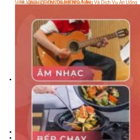
Giao Lưu Cùng Hướng Nghiệp Á Âu
Quản Lý Kinh Doanh Nhà Hàng Và Dịch Vụ Ăn Uống
Hướng Dẫn Du Lịch
Quản Trị Lữ Hành
Marketing
Tạo Mẫu Và Chăm Sóc Sắc Đẹp
Truyền Thông Đa Phương Tiện
Công Nghệ Thông Tin
An Ninh Mạng
Thiết Kế Đồ Họa
Âm Nhạc
Điện Công Nghiệp Và Dân Dụng
Văn Hóa Phổ Thông
Nâng Cao Năng Lực Tiếng Anh – Chuẩn TOEIC
Tin Tức
HỌC BỔNG 2026
Học kỹ năng
Đào Tạo Nghề
Hoạt Động
Văn Hóa Ẩm Thực Việt Nam
Sự Kiện Hướng Nghiệp Á Âu
Siêu Thị ĐVP Market