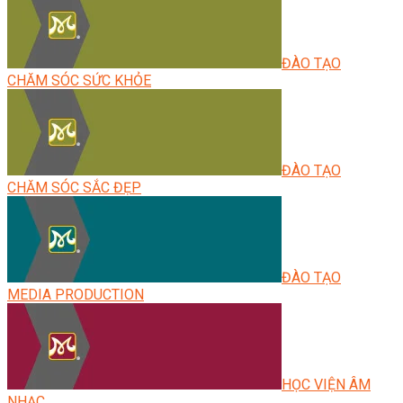
ĐÀO TẠO
CHĂM SÓC SỨC KHỎE
ĐÀO TẠO
CHĂM SÓC SẮC ĐẸP
ĐÀO TẠO
MEDIA PRODUCTION
HỌC VIỆN ÂM
NHẠC