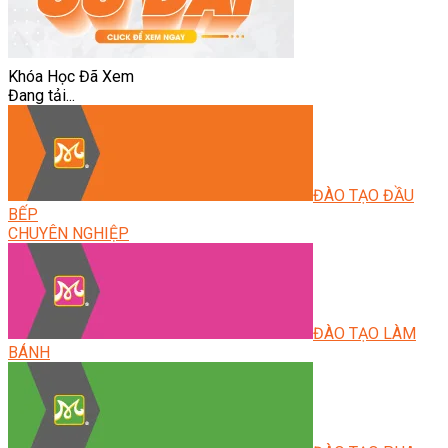
Khóa Học Đã Xem
Đang tải...
ĐÀO TẠO ĐẦU
BẾP
CHUYÊN NGHIỆP
ĐÀO TẠO LÀM
BÁNH