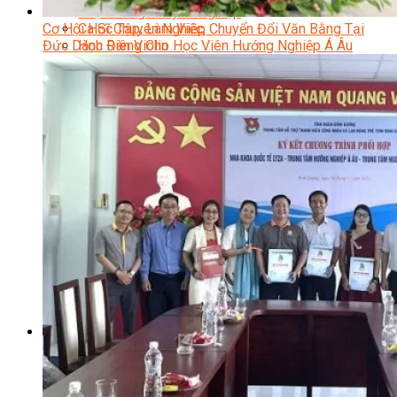
Nhạc Công Chuyên Nghiệp
Cơ Hội Học Tập, Làm Việc, Chuyển Đổi Văn Bằng Tại
Ca Sĩ Chuyên Nghiệp
Đức Dành Riêng Cho Học Viên Hướng Nghiệp Á Âu
Học Đàn Violin
Học Violin Cover
Học Đàn Piano
Học Piano Đệm Hát
Học Piano Trẻ Em
Học Đàn Guitar
Học Guitar Đệm Hát
Học Electric Guitar (Guitar Điện)
Học Electric Guitar Cover
Học Keyboard
Học Đánh Trống Jazz
Học Thanh Nhạc
Học Thanh Nhạc Trẻ Em
Học Hát Hay Như Thần Tượng
Học K-POP Dance
Học Nhảy Hiện Đại
Chuyên Đề Tiktok Dance
Kỹ Thuật – Công Nghệ
Kỹ Thuật Viên Điện – Nước – Điện Lạnh Dân Dụng
Kỹ Thuật Viên Điện Lạnh Ô Tô
Kỹ Thuật Viên Điện – Điện Tử Ô Tô Cơ Bản