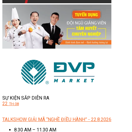
SỰ KIỆN SẮP DIỄN RA
22
TH.08
TALKSHOW GIẢI MÃ “NGHỀ ĐIỀU HÀNH” - 22.8.2026
8.30 AM – 11.30 AM