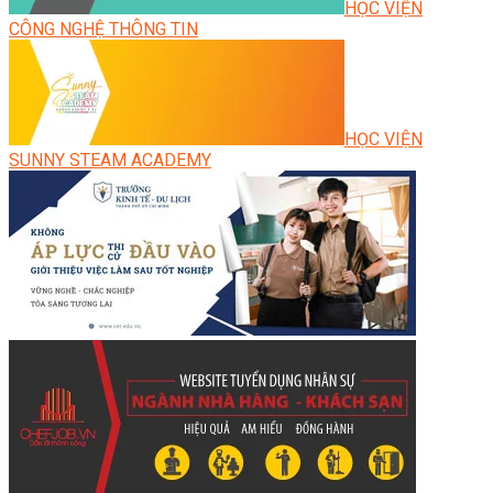
HỌC VIỆN
CÔNG NGHỆ THÔNG TIN
HỌC VIỆN
SUNNY STEAM ACADEMY