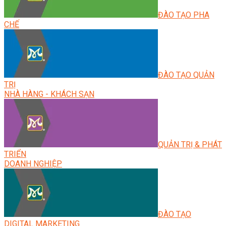
ĐÀO TẠO PHA
CHẾ
ĐÀO TẠO QUẢN
TRỊ
NHÀ HÀNG - KHÁCH SẠN
QUẢN TRỊ & PHÁT
TRIỂN
DOANH NGHIỆP
ĐÀO TẠO
DIGITAL MARKETING