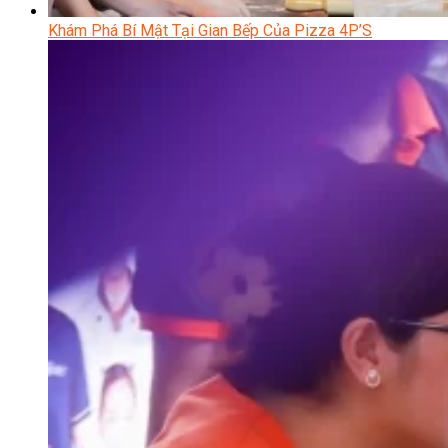
Khám Phá Bí Mật Tại Gian Bếp Của Pizza 4P’S