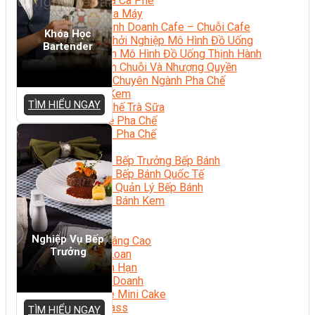
Chuyên Gia Cà Phê
Cà Phê Pha Máy
Khởi Sự Kinh Doanh Cafe – Chuỗi Cafe
Khóa Học
Bí Quyết Khởi Nghiệp Mô Hình Đồ Uống
Bartender
Kinh Doanh Mô Hình Đồ Uống Thịnh Hành
Kinh Doanh Chuỗi Và Nhượng Quyền
Tiếng Anh Chuyên Ngành Pha Chế
Học Làm Kem
TÌM HIỂU NGAY
Học Pha Chế Trà Sữa
Chuyên Đề Pha Chế
Video Dạy Pha Chế
Làm Bánh
Nghiệp Vụ Bếp Trưởng Bếp Bánh
Nghiệp Vụ Bếp Bánh Quốc Tế
Nghiệp Vụ Quản Lý Bếp Bánh
Nghiệp Vụ Bánh Kem
Bánh Việt
Bánh Nhật
Nghiệp Vụ Bếp
Bánh Mì Nâng Cao
Trưởng
Bánh Đài Loan
Bánh Ngắn Hạn
Bánh Kinh Doanh
Handmade Mini Cake
Master Class
TÌM HIỂU NGAY