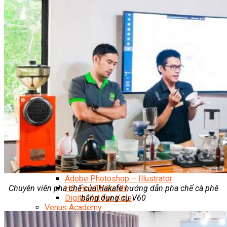
Data Visualization (Trực Quan Hóa Dữ Liệu)
Data System (Quản Trị Dữ Liệu)
Chuyên Viên Lập Trình (Full Stack)
Chuyên Viên Lập Trình Website (Full Stack)
Chuyên Viên Lập Trình Mobile (Full Stack)
Software Testing
Trọn Bộ Công Cụ AI Văn Phòng
Trọn Bộ Công Cụ AI Ứng Dụng Giảng Dạy
Lập Trình Cho Trẻ Em
Tin Học Ứng Dụng
Thiết Kế (Design)
Thiết Kế Đồ Họa Chuyên Nghiệp
Chuyên Viên Thiết Kế Nội Thất
3D Game Art & Design
Mỹ Thuật Đa Phương Tiện
3D Animation
Mỹ Thuật Số – Digital Art
Motion Graphics Basic
Adobe Photoshop – Illustrator
Chuyên viên pha chế của Hakafe hướng dẫn pha chế cà phê
Hội Họa Thiếu Nhi
bằng dụng cụ V60
Digital Art For Kids
Venus Academy
Sunny STEAM Academy
Trại Hè Kỹ Năng