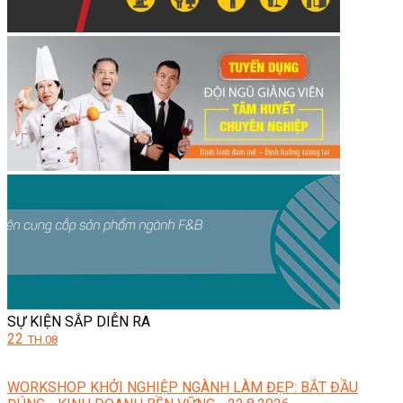
SỰ KIỆN SẮP DIỄN RA
22
TH.08
WORKSHOP KHỞI NGHIỆP NGÀNH LÀM ĐẸP: BẮT ĐẦU