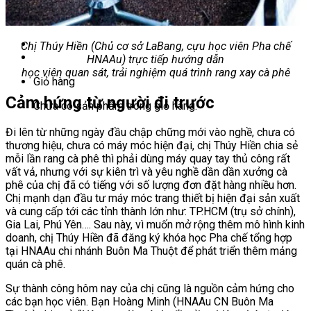
Chưa có sản phẩm trong giỏ hàng.
Chị Thúy Hiền (Chủ cơ sở LaBang, cựu học viên Pha chế
HNAAu) trực tiếp hướng dẫn
học viên quan sát, trải nghiệm quá trình rang xay cà phê
Giỏ hàng
Cảm hứng từ người đi trước
Chưa có sản phẩm trong giỏ hàng.
Đi lên từ những ngày đầu chập chững mới vào nghề, chưa có
thương hiệu, chưa có máy móc hiện đại, chị Thúy Hiền chia sẻ
mỗi lần rang cà phê thì phải dùng máy quay tay thủ công rất
vất vả, nhưng với sự kiên trì và yêu nghề dần dần xưởng cà
phê của chị đã có tiếng với số lượng đơn đặt hàng nhiều hơn.
Chị mạnh dạn đầu tư máy móc trang thiết bị hiện đại sản xuất
và cung cấp tới các tỉnh thành lớn như: TP.HCM (trụ sở chính),
Gia Lai, Phú Yên…. Sau này, vì muốn mở rộng thêm mô hình kinh
doanh, chị Thúy Hiền đã đăng ký khóa học Pha chế tổng hợp
tại HNAAu chi nhánh Buôn Ma Thuột để phát triển thêm mảng
quán cà phê.
Sự thành công hôm nay của chị cũng là nguồn cảm hứng cho
các bạn học viên. Bạn Hoàng Minh (HNAAu CN Buôn Ma