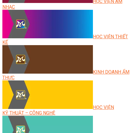
HỌC VIỆN ÂM
NHẠC
HỌC VIỆN THIẾT
KẾ
KINH DOANH ẨM
THỰC
HỌC VIỆN
KỸ THUẬT – CÔNG NGHỆ