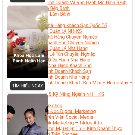
Bí Quyết Kinh Doanh Và Vận Hành Mô Hình Bánh
Chuyên Đề Bếp Bánh
Video Dạy Làm Bánh
Quản Trị NHKS
Quản Trị Nhà Hàng Khách Sạn Quốc Tế
Nghiệp Vụ Quản Lý NH-KS
Quản Lý Nhà Hàng Chuyên Nghiệp
Quản Lý Khách Sạn Chuyên Nghiệp
Nghiệp Vụ Quản Lý Nhà Hàng
Nghiệp Vụ Lễ Tân Chuyên Nghiệp
Khóa Học Làm
Giám Đốc Điều Hành Nhà Hàng
Bánh Ngắn Hạn
Tiếng Anh Nhà Hàng Khách Sạn
Khởi Sự Kinh Doanh Khách Sạn
Khởi Sự Kinh Doanh Nhà Hàng
Khởi Sự Kinh Doanh Khách Sạn Mini – Homestay –
TÌM HIỂU NGAY
AirBnB
Kiến Thức & Kỹ Năng Ngành NH – KS
Marketing
Digital Marketing
Giám Đốc Digital Marketing
Chuyên Viên Social Media
Tiktok Marketing – Tiktok Ads
Thương Mại Điện Tử – Kinh Doanh Thực
Chiến Trên Shopee