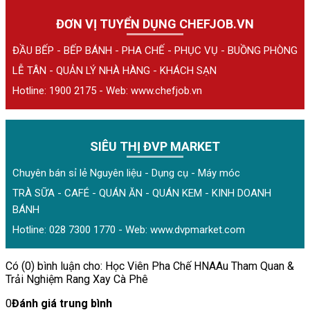
ĐƠN VỊ TUYỂN DỤNG CHEFJOB.VN
ĐẦU BẾP - BẾP BÁNH - PHA CHẾ - PHỤC VỤ - BUỒNG PHÒNG
LỄ TÂN - QUẢN LÝ NHÀ HÀNG - KHÁCH SẠN
Hotline: 1900 2175 - Web:
www.chefjob.vn
SIÊU THỊ ĐVP MARKET
Chuyên bán sỉ lẻ Nguyên liệu - Dụng cụ - Máy móc
TRÀ SỮA - CAFÉ - QUÁN ĂN - QUÁN KEM - KINH DOANH
BÁNH
Hotline: 028 7300 1770 - Web:
www.dvpmarket.com
Có (0) bình luận cho: Học Viên Pha Chế HNAAu Tham Quan &
Trải Nghiệm Rang Xay Cà Phê
0
Đánh giá trung bình