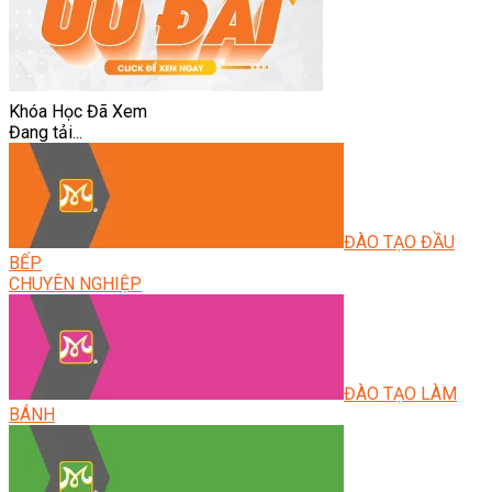
Khóa Học Đã Xem
Đang tải...
ĐÀO TẠO ĐẦU
BẾP
CHUYÊN NGHIỆP
ĐÀO TẠO LÀM
BÁNH