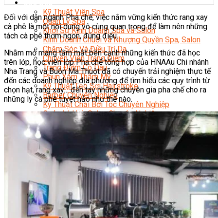
Sắc Đẹp
Kỹ Thuật Viên Spa
Đối với dân ngành Pha chế, việc nắm vững kiến thức rang xay
Quản Lý Spa
cà phê là một nội dung vô cùng quan trọng để làm nên những
Khởi Sự Kinh Doanh Spa và Salon
tách cà phê thơm ngon, đúng điệu.
Kinh Doanh Chuỗi và Nhượng Quyền Spa, Salon
Chăm Sóc Và Điều Trị Da
Nhằm mở mang tầm mắt bên cạnh những kiến thức đã học
Chuyên Viên Trang Điểm
trên lớp, học viên lớp Pha chế tổng hợp của HNAAu Chi nhánh
Trang Điểm Cô Dâu
Nha Trang và Buôn Ma Thuột đã có chuyến trải nghiệm thực tế
Phun Xăm Thẩm Mỹ
đến các doanh nghiệp địa phương để tìm hiểu các quy trình từ
Kỹ Thuật Tạo Sợi Hairstroke
chọn hạt, rang xay… đến tay những chuyên gia pha chế cho ra
Barber Chuyên Nghiệp
những ly cà phê tuyệt hảo như thế nào.
Kỹ Thuật Chải Bới Tóc Chuyên Nghiệp
Quản Lý Hair Salon Chuyên Nghiệp
Nối Mi Chuyên Nghiệp
Quản Lý Nail Salon Chuyên Nghiệp
Kỹ Thuật Nhuộm – Uốn – Duỗi
Nail Salon Định Cư
Kinh Doanh Nail Box
Train The Trainer – Chuyên Ngành Nail
Chăm Sóc Mẹ Và Bé
Gội Đầu Dưỡng Sinh Và Massage Thư Giãn
Marketing Online Ngành Chăm Sóc Sắc Đẹp
Chuyên Đề Chăm Sóc Sắc Đẹp
Âm Nhạc