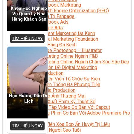
Facebook Marketing
Khóa Học Nghiệp
Search Engine Optimization (SEO)
Vụ Quản Lý Nhà
Quản Trị Fanpage
Hàng Khách Sạn
Facebook Ads
Google Ads
Content Marketing Đa Kênh
TÌM HIỂU NGAY
Digital Marketing Foundation
Bán Hàng Đa Kênh
Adobe Photoshop – Illustrator
Marketing Online Ngành F&B
Marketing Online Ngành Chăm Sóc Sắc Đẹp
Chuyên Đề Digital Marketing
Media Production
Chuyên Viên Tổ Chức Sự Kiện
Truyền Thông Đa Phương Tiện
Media Production
Học Hướng Dẫn Du
Nhiếp Ảnh Thương Mại
Lịch
Sản Xuất Phim Kỹ Thuật Số
Biên Tập Video Cơ Bản Với Capcut
Dựng Phim Cơ Bản Với Adobe Premiere Pro
Sức Khỏe
Kỹ Thuật Viên Xoa Bóp Ấn Huyệt Trị Liệu
TÌM HIỂU NGAY
Chăm Sóc Người Cao Tuổi