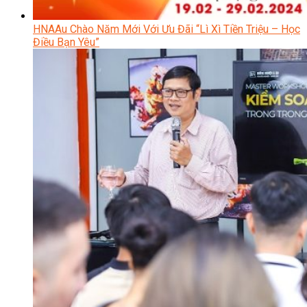
HNAAu Chào Năm Mới Với Ưu Đãi “Lì Xì Tiền Triệu – Học
Điều Bạn Yêu”