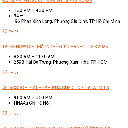
ĐÚNG - KINH DOANH BỀN VỮNG - 22.8.2026
1.30 PM – 4.30 PM
94 –
96 Phan Xích Long, Phường Gia Định, TP Hồ Chí Minh
22
TH.08
TALKSHOW GIẢI MÃ “NGHỀ ĐIỀU HÀNH” - 22.8.2026
8.30 AM – 11.30 AM
259B Hai Bà Trưng, Phường Xuân Hòa, TP. HCM
14
TH.08
WORKSHOP GIẢI PHÁP PHA CHẾ CÙNG DALATMILK
9.00 AM – 4.00 PM
HNAAu CN Hà Nội
13
TH.08