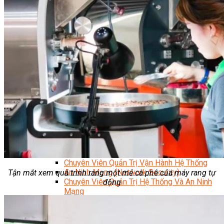
Kỹ Thuật Viên Điện Lạnh Dân Dụng
Kỹ Thuật Viên Điện Dân Dụng
Kỹ Thuật Viên Điện Công Nghiệp
Nghiệp Vụ Tư Vấn & Giám Sát MEP
Sửa Chữa Điện Lạnh Dân Dụng
Chuyên Viên Chẩn Đoán ECU
Kỹ Thuật Viên Đại Tu Hộp Số Tự Động Chuyên Sâu
Kỹ Thuật Quấn Dây Và Sửa Chữa Máy Điện
Thiết Kế Lắp Đặt Hệ Thống Điện Năng Lượng Mặt
Trời
Kỹ Thuật Viên Điện Tử Chuyên Ngành Điện – Điện
Lạnh Dân Dụng
Ngành Khác
Quản Trị & Phát Triển Doanh Nghiệp
Giám Đốc Nhân Sự Chuyên Nghiệp
Quản Lý Cấp Trung Chuyên Nghiệp
Công Nghệ Thông Tin
Chuyên Viên Quản Trị Vận Hành Hệ Thống
An Ninh Mạng (Network Security)
Tận mắt xem quá trình rang một mẻ cà phê của máy rang tự
Chuyên Viên Quản Trị Hệ Thống Và An Ninh
động
Mạng
Quản Trị Hệ Thống Linux
Quản Trị Vận Hành Microsoft Azure
Data Analyst (Phân Tích Dữ Liệu)