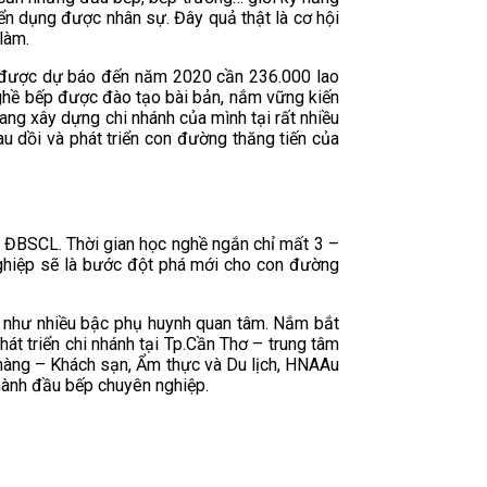
yển dụng được nhân sự. Đây quả thật là cơ hội
làm.
CL được dự báo đến năm 2020 cần 236.000 lao
nghề bếp được đào tạo bài bản, nắm vững kiến
ang xây dựng chi nhánh của mình tại rất nhiều
au dồi và phát triển con đường thăng tiến của
ại ĐBSCL. Thời gian học nghề ngắn chỉ mất 3 –
n nghiệp sẽ là bước đột phá mới cho con đường
ng như nhiều bậc phụ huynh quan tâm. Nắm bắt
 triển chi nhánh tại Tp.Cần Thơ – trung tâm
 hàng – Khách sạn, Ẩm thực và Du lịch, HNAAu
thành đầu bếp chuyên nghiệp.