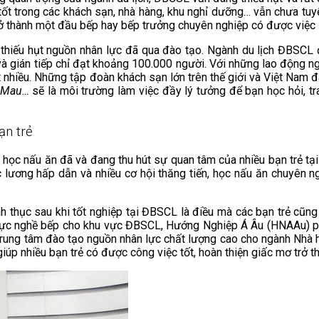
m tốt trong các khách sạn, nhà hàng, khu nghỉ dưỡng… vẫn chưa tu
rở thành một đầu bếp hay bếp trưởng chuyên nghiệp có được việc 
ng thiếu hụt nguồn nhân lực đã qua đào tạo. Ngành du lịch ĐBS
p và gián tiếp chỉ đạt khoảng 100.000 người. Với những lao động 
 nhiều. Những tập đoàn khách sạn lớn trên thế giới và Việt Nam đ
à Mau…
sẽ là môi trường làm việc đầy lý tưởng để bạn học hỏi, tr
ạn trẻ
p, học nấu ăn đã và đang thu hút sự quan tâm của nhiều bạn trẻ t
 mức lương hấp dẫn và nhiều cơ hội thăng tiến, học nấu ăn chuyê
nh thục sau khi tốt nghiệp tại ĐBSCL là điều mà các bạn trẻ cũ
lực nghề bếp cho khu vực ĐBSCL, Hướng Nghiệp Á Âu (HNAAu) phát
g trung tâm đào tạo nguồn nhân lực chất lượng cao cho ngành Nhà
úp nhiều bạn trẻ có được công việc tốt, hoàn thiện giấc mơ trở 