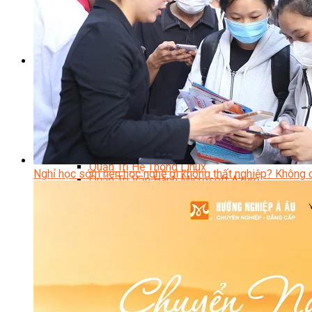
Kỹ Thuật Viên Đại Tu Hộp Số Tự Động Chuyên Sâu
Kỹ Thuật Quấn Dây Và Sửa Chữa Máy Điện
Thiết Kế Lắp Đặt Hệ Thống Điện Năng Lượng Mặt Tr
Kỹ Thuật Viên Điện Tử Chuyên Ngành Điện – Điện 
Ngành Khác
Quản Trị & Phát Triển Doanh Nghiệp
Giám Đốc Nhân Sự Chuyên Nghiệp
Quản Lý Cấp Trung Chuyên Nghiệp
Công Nghệ Thông Tin
Chuyên Viên Quản Trị Vận Hành Hệ Thống
An Ninh Mạng (Network Security)
Chuyên Viên Quản Trị Hệ Thống Và An Ninh M
Quản Trị Hệ Thống Linux
Nghỉ học sớm nên học nghề gì không thất nghiệp? Không 
Quản Trị Vận Hành Microsoft Azure
Data Analyst (Phân Tích Dữ Liệu)
Data Visualization (Trực Quan Hóa Dữ Liệu)
Data System (Quản Trị Dữ Liệu)
Chuyên Viên Lập Trình (Full Stack)
Chuyên Viên Lập Trình Website (Full Stack)
Chuyên Viên Lập Trình Mobile (Full Stack)
Software Testing
Trọn Bộ Công Cụ AI Văn Phòng
Trọn Bộ Công Cụ AI Ứng Dụng Giảng Dạy