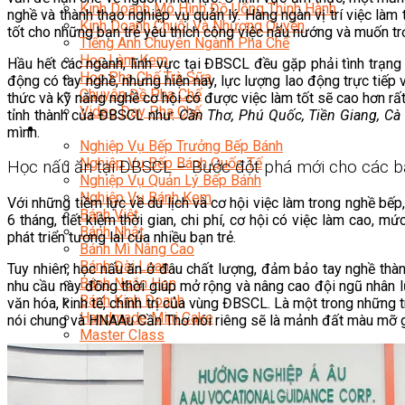
Kinh Doanh Mô Hình Đồ Uống Thịnh Hành
nghề và thành thạo nghiệp vụ quản lý. Hàng ngàn vị trí việc là
Kinh Doanh Chuỗi Và Nhượng Quyền
tốt cho những bạn trẻ yêu thích công việc nấu nướng và muốn t
Tiếng Anh Chuyên Ngành Pha Chế
Học Làm Kem
Hầu hết các ngành, lĩnh vực tại ĐBSCL đều gặp phải tình trạ
Học Pha Chế Trà Sữa
động có tay nghề, nhưng hiện nay, lực lượng lao động trực tiế
Chuyên Đề Pha Chế
thức và kỹ năng nghề cơ hội có được việc làm tốt sẽ cao hơn rất
Video Dạy Pha Chế
tỉnh thành của ĐBSCL như:
Cần Thơ, Phú Quốc, Tiền Giang, C
Làm Bánh
mình.
Nghiệp Vụ Bếp Trưởng Bếp Bánh
Nghiệp Vụ Bếp Bánh Quốc Tế
Học nấu ăn tại ĐBSCL – Bước đột phá mới cho các b
Nghiệp Vụ Quản Lý Bếp Bánh
Nghiệp Vụ Bánh Kem
Với những tiềm lực về du lịch và cơ hội việc làm trong nghề bế
Bánh Việt
6 tháng, tiết kiệm thời gian, chi phí, cơ hội có việc làm cao,
Bánh Nhật
phát triển tương lai của nhiều bạn trẻ.
Bánh Mì Nâng Cao
Bánh Đài Loan
Tuy nhiên, học nấu ăn ở đâu chất lượng, đảm bảo tay nghề thà
Bánh Ngắn Hạn
nhu cầu này đồng thời giúp mở rộng và nâng cao đội ngũ nhân 
Bánh Kinh Doanh
văn hóa, kinh tế, chính trị của vùng ĐBSCL. Là một trong nhữn
Handmade Mini Cake
nói chung và HNAAu Cần Thơ nói riêng sẽ là mảnh đất màu mỡ gi
Master Class
Bí Quyết Kinh Doanh Và Vận Hành Mô Hình Bánh
Chuyên Đề Bếp Bánh
Video Dạy Làm Bánh
Quản Trị NHKS