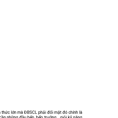
h thức lớn mà ĐBSCL phải đối mặt đó chính là
 cần những đầu bếp, bếp trưởng… giỏi kỹ năng