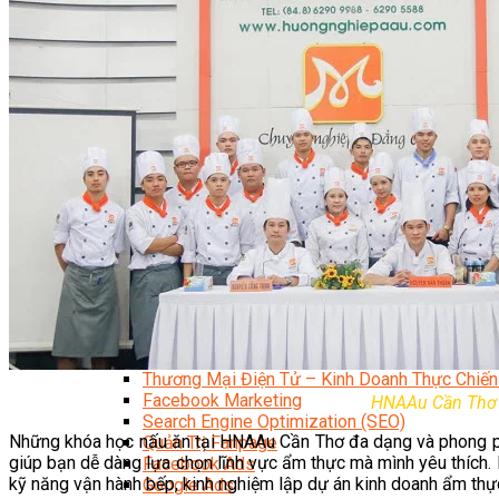
Quản Trị Nhà Hàng Khách Sạn Quốc Tế
Nghiệp Vụ Quản Lý NH-KS
Quản Lý Nhà Hàng Chuyên Nghiệp
Quản Lý Khách Sạn Chuyên Nghiệp
Nghiệp Vụ Quản Lý Nhà Hàng
Nghiệp Vụ Lễ Tân Chuyên Nghiệp
Giám Đốc Điều Hành Nhà Hàng
Tiếng Anh Nhà Hàng Khách Sạn
Khởi Sự Kinh Doanh Khách Sạn
Khởi Sự Kinh Doanh Nhà Hàng
Khởi Sự Kinh Doanh Khách Sạn Mini – Homestay – 
Kiến Thức & Kỹ Năng Ngành NH – KS
Marketing
Digital Marketing
Giám Đốc Digital Marketing
Chuyên Viên Social Media
Tiktok Marketing – Tiktok Ads
Thương Mại Điện Tử – Kinh Doanh Thực Chiến
Facebook Marketing
HNAAu Cần Thơ t
Search Engine Optimization (SEO)
Những khóa học nấu ăn tại HNAAu Cần Thơ đa dạng và phong ph
Quản Trị Fanpage
giúp bạn dễ dàng lựa chọn lĩnh vực ẩm thực mà mình yêu thích.
Facebook Ads
kỹ năng vận hành bếp, kinh nghiệm lập dự án kinh doanh ẩm thực…
Google Ads