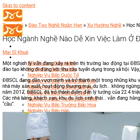
Skip to content
Trang chủ
»
Đào Tạo Nghề Ngắn Hạn
»
Xu Hướng Nghề
»
Học N
Học Ngành Nghề Nào Dễ Xin Việc Làm Ở 
Mai Sĩ Khuê
Đầu Bếp
Một nghịch lý vẫn đang xảy ra trên thị trường lao động tại ĐB
Bếp Trưởng Điều Hành
đào tạo không đi đúng với nhu cầu tuyển dụng trong xã hội. Vậ
Nghiệp Vụ Bếp Trưởng
Nghiệp Vụ Bếp Quốc Tế
ĐBSCL đang dần vươn mình và trở thành một trong những khu vự
Nghiệp Vụ Bếp Trưởng Bếp Việt
nhà máy sản xuất, hoạt động thương mại, du lịch… không ngừng mở
Nghiệp Vụ Bếp Trưởng Bếp Âu
năm 2017, ĐBSCL đã trở thành điểm đến lý tưởng của 22.4 triệu
Nghiệp Vụ Bếp Trưởng Bếp Á
Các nhà hàng, khách sạn, khu du lịch sinh thái… vẫn đang hằ
Nghiệp Vụ Bếp Trưởng Bếp Nhật
“cầu”.
Nghiệp Vụ Bếp Trưởng Bếp Hoa
Nghiệp Vụ Bếp Hàn
Nghiệp Vụ Bếp Thái
Nghiệp Vụ Bếp Chay
Nghiệp Vụ Quản Lý Bếp
Nghiệp Vụ Cấp Dưỡng