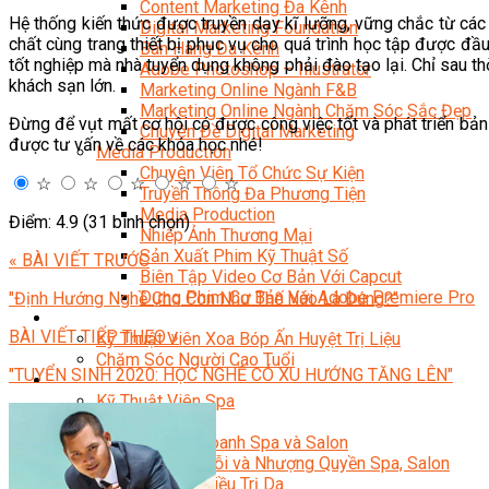
Content Marketing Đa Kênh
Hệ thống kiến thức được truyền dạy kĩ lưỡng, vững chắc từ các
Digital Marketing Foundation
chất cùng trang thiết bị phục vụ cho quá trình học tập được đầu
Bán Hàng Đa Kênh
tốt nghiệp mà nhà tuyển dụng không phải đào tạo lại. Chỉ sau thờ
Adobe Photoshop – Illustrator
khách sạn lớn.
Marketing Online Ngành F&B
Marketing Online Ngành Chăm Sóc Sắc Đẹp
Đừng để vụt mất cơ hội có được công việc tốt và phát triển bả
Chuyên Đề Digital Marketing
được tư vấn về các khóa học nhé!
Media Production
Chuyên Viên Tổ Chức Sự Kiện
☆
☆
☆
☆
☆
Truyền Thông Đa Phương Tiện
Media Production
Điểm: 4.9 (31 bình chọn)
Nhiếp Ảnh Thương Mại
Sản Xuất Phim Kỹ Thuật Số
« BÀI VIẾT TRƯỚC
Biên Tập Video Cơ Bản Với Capcut
Dựng Phim Cơ Bản Với Adobe Premiere Pro
"Định Hướng Nghề Cho Con Như Thế Nào Là Đúng?"
Sức Khỏe
BÀI VIẾT TIẾP THEO »
Kỹ Thuật Viên Xoa Bóp Ấn Huyệt Trị Liệu
Chăm Sóc Người Cao Tuổi
"TUYỂN SINH 2020: HỌC NGHỀ CÓ XU HƯỚNG TĂNG LÊN"
Sắc Đẹp
Kỹ Thuật Viên Spa
Quản Lý Spa
Khởi Sự Kinh Doanh Spa và Salon
Kinh Doanh Chuỗi và Nhượng Quyền Spa, Salon
Chăm Sóc Và Điều Trị Da