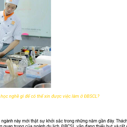
học nghề gì để có thể xin được việc làm ở ĐBSCL?
iên ngành này mới thật sự khởi sắc trong những năm gần đây. Thác
g quan trọng của ngành du lịch, ĐBCSL vẫn đang thiếu hụt và rất