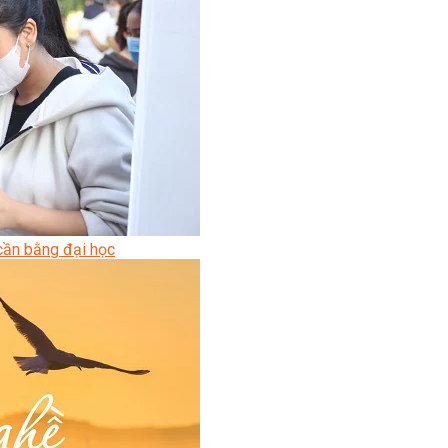
ời
Lạnh Dân Dụng
ạng
cần bằng đại học