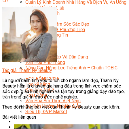
Quản Lý Kinh Doanh Nhà Hàng Và Dịch Vụ Ăn Uống
Hướng Dẫn Du Lịch
Quản Trị Lữ Hành
Marketing
Tạo Mẫu Và Chăm Sóc Sắc Đẹp
Truyền Thông Đa Phương Tiện
Công Nghệ Thông Tin
An Ninh Mạng
Thiết Kế Đồ Họa
Âm Nhạc
Điện Công Nghiệp Và Dân Dụng
Văn Hóa Phổ Thông
Nâng Cao Năng Lực Tiếng Anh – Chuẩn TOEIC
Tác giả: Thanh Ny Beauty
Tin Tức
HỌC BỔNG 2026
Là người dành tình yêu to lớn cho ngành làm đẹp, Thanh Ny
Học kỹ năng
Beauty hiện là chuyên gia hàng đầu trong lĩnh vực chăm sóc
Đào Tạo Nghề
sắc đẹp, giàu kinh nghiệm và tận tụy trong giảng dạy đào tạo,
Hoạt Động
trân trọng giá trị đạo đức nghề nghiệp.
Văn Hóa Ẩm Thực Việt Nam
Sự Kiện Hướng Nghiệp Á Âu
Theo dõi những bài viết của Thanh Ny Beauty qua các kênh:
Siêu Thị ĐVP Market
Bài viết liên quan