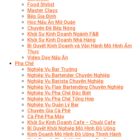
Food Stylist
Master Class
Bếp Gia Đình
Học Nấu Ăn Mở Quán
Chuyên Đề Bếp Nóng
Khởi Sự Kinh Doanh Ngành F&B
Khởi Sự Kinh Doanh Nhà Hàng
Bí Quyết Kinh Doanh và Vận Hành Mô Hình Ẩm
Thực
Video Dạy Nấu Ăn
Pha Chế
Nghiệp Vụ Bar Trưởng
Nghiệp Vụ Bartender Chuyên Nghiệp
Nghiệp Vụ Barista Chuyên Nghiệp
Nghiệp Vụ Flair Bartending Chuyên Nghiệp
Nghiệp Vụ Pha Chế Đặc Biệt
Nghiệp Vụ Pha Chế Tổng Hợp
Nghiệp Vụ Quản Lý Bar
Chuyên Gia Cà Phê
Cà Phê Pha Máy
Khởi Sự Kinh Doanh Cafe – Chuỗi Cafe
Bí Quyết Khởi Nghiệp Mô Hình Đồ Uống
Kinh Doanh Mô Hình Đồ Uống Thịnh Hành