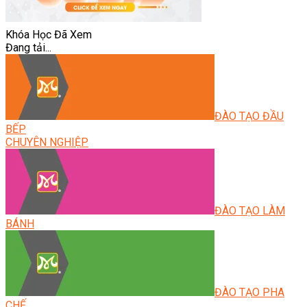
Khóa Học Đã Xem
Đang tải...
ĐÀO TẠO ĐẦU
BẾP
CHUYÊN NGHIỆP
ĐÀO TẠO LÀM
BÁNH
ĐÀO TẠO PHA
CHẾ