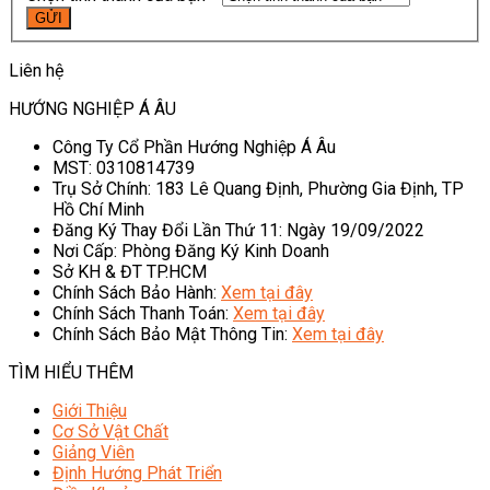
Liên hệ
HƯỚNG NGHIỆP Á ÂU
Công Ty Cổ Phần Hướng Nghiệp Á Âu
MST: 0310814739
Trụ Sở Chính: 183 Lê Quang Định, Phường Gia Định, TP
Hồ Chí Minh
Đăng Ký Thay Đổi Lần Thứ 11: Ngày 19/09/2022
Nơi Cấp: Phòng Đăng Ký Kinh Doanh
Sở KH & ĐT TP.HCM
Chính Sách Bảo Hành:
Xem tại đây
Chính Sách Thanh Toán:
Xem tại đây
Chính Sách Bảo Mật Thông Tin:
Xem tại đây
TÌM HIỂU THÊM
Giới Thiệu
Cơ Sở Vật Chất
Giảng Viên
Định Hướng Phát Triển