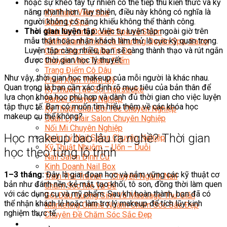
hoặc sự khéo tay tự nhiên có thể tiếp thu kiến thức và kỹ
Sắc Đẹp
năng nhanh hơn. Tuy nhiên, điều này không có nghĩa là
Kỹ Thuật Viên Spa
người không có năng khiếu không thể thành công.
Quản Lý Spa
Thời gian luyện tập:
Việc tự luyện tập ngoài giờ trên
Khởi Sự Kinh Doanh Spa và Salon
mẫu thật hoặc nhận khách làm thử là cực kỳ quan trọng.
Kinh Doanh Chuỗi và Nhượng Quyền Spa, Salon
Luyện tập càng nhiều, bạn sẽ càng thành thạo và rút ngắn
Chăm Sóc Và Điều Trị Da
được thời gian học lý thuyết.
Chuyên Viên Trang Điểm
Trang Điểm Cô Dâu
Như vậy, thời gian học makeup của mỗi người là khác nhau.
Phun Xăm Thẩm Mỹ
Quan trọng là bạn cần xác định rõ mục tiêu của bản thân để
Kỹ Thuật Tạo Sợi Hairstroke
lựa chọn khóa học phù hợp và dành đủ thời gian cho việc luyện
Barber Chuyên Nghiệp
tập thực tế. Bạn có muốn tìm hiểu thêm về các khóa học
Kỹ Thuật Chải Bới Tóc Chuyên Nghiệp
makeup cụ thể không?
Quản Lý Hair Salon Chuyên Nghiệp
Nối Mi Chuyên Nghiệp
Học makeup bao lâu ra nghề? Thời gian
Quản Lý Nail Salon Chuyên Nghiệp
Kỹ Thuật Nhuộm – Uốn – Duỗi
học theo từng lộ trình
Nail Salon Định Cư
Kinh Doanh Nail Box
1–3 tháng:
Đây là giai đoạn học và nắm vững các kỹ thuật cơ
Train The Trainer – Chuyên Ngành Nail
bản như đánh nền, kẻ mắt, tạo khối, tô son, đồng thời làm quen
Chăm Sóc Mẹ Và Bé
với các dụng cụ và mỹ phẩm. Sau khi hoàn thành, bạn đã có
Gội Đầu Dưỡng Sinh Và Massage Thư Giãn
thể nhận khách lẻ hoặc làm trợ lý makeup để tích lũy kinh
Marketing Online Ngành Chăm Sóc Sắc Đẹp
nghiệm thực tế.
Chuyên Đề Chăm Sóc Sắc Đẹp
Âm Nhạc