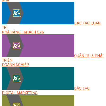
ĐÀO TẠO QUẢN
TRỊ
NHÀ HÀNG - KHÁCH SẠN
QUẢN TRỊ & PHÁT
TRIỂN
DOANH NGHIỆP
ĐÀO TẠO
DIGITAL MARKETING