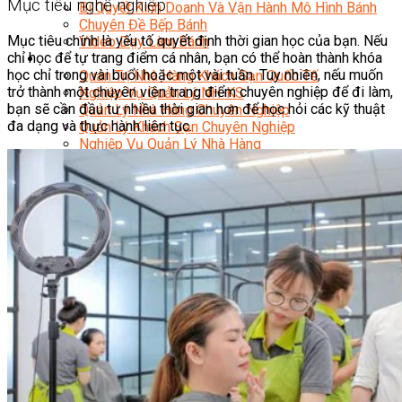
Mục tiêu nghề nghiệp
Bí Quyết Kinh Doanh Và Vận Hành Mô Hình Bánh
Chuyên Đề Bếp Bánh
Mục tiêu chính là yếu tố quyết định thời gian học của bạn. Nếu
Video Dạy Làm Bánh
chỉ học để tự trang điểm cá nhân, bạn có thể hoàn thành khóa
Quản Trị NHKS
học chỉ trong vài buổi hoặc một vài tuần. Tuy nhiên, nếu muốn
Quản Trị Nhà Hàng Khách Sạn Quốc Tế
trở thành một chuyên viên trang điểm chuyên nghiệp để đi làm,
Nghiệp Vụ Quản Lý NH-KS
bạn sẽ cần đầu tư nhiều thời gian hơn để học hỏi các kỹ thuật
Quản Lý Nhà Hàng Chuyên Nghiệp
đa dạng và thực hành liên tục.
Quản Lý Khách Sạn Chuyên Nghiệp
Nghiệp Vụ Quản Lý Nhà Hàng
Nghiệp Vụ Lễ Tân Chuyên Nghiệp
Giám Đốc Điều Hành Nhà Hàng
Tiếng Anh Nhà Hàng Khách Sạn
Khởi Sự Kinh Doanh Khách Sạn
Khởi Sự Kinh Doanh Nhà Hàng
Khởi Sự Kinh Doanh Khách Sạn Mini – Homestay –
AirBnB
Kiến Thức & Kỹ Năng Ngành NH – KS
Marketing
Digital Marketing
Giám Đốc Digital Marketing
Chuyên Viên Social Media
Tiktok Marketing – Tiktok Ads
Thương Mại Điện Tử – Kinh Doanh Thực
Chiến Trên Shopee