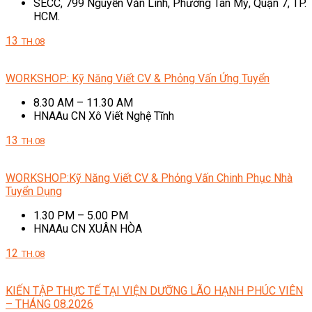
SECC, 799 Nguyễn Văn Linh, Phường Tân Mỹ, Quận 7, TP.
HCM.
13
TH.08
WORKSHOP: Kỹ Năng Viết CV & Phỏng Vấn Ứng Tuyển
8.30 AM – 11.30 AM
HNAAu CN Xô Viết Nghệ Tĩnh
13
TH.08
WORKSHOP:Kỹ Năng Viết CV & Phỏng Vấn Chinh Phục Nhà
Tuyển Dụng
1.30 PM – 5.00 PM
HNAAu CN XUÂN HÒA
12
TH.08
KIẾN TẬP THỰC TẾ TẠI VIỆN DƯỠNG LÃO HẠNH PHÚC VIÊN
– THÁNG 08.2026