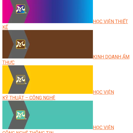
HỌC VIỆN THIẾT
KẾ
KINH DOANH ẨM
THỰC
HỌC VIỆN
KỸ THUẬT – CÔNG NGHỆ
HỌC VIỆN