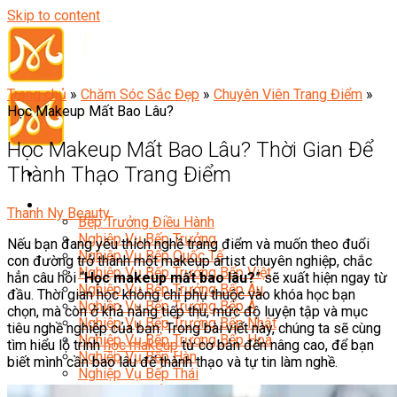
Skip to content
Trang chủ
»
Chăm Sóc Sắc Đẹp
»
Chuyên Viên Trang Điểm
»
Học Makeup Mất Bao Lâu?
Học Makeup Mất Bao Lâu? Thời Gian Để
Thành Thạo Trang Điểm
Đầu Bếp
Thanh Ny Beauty
Bếp Trưởng Điều Hành
Nghiệp Vụ Bếp Trưởng
Nếu bạn đang yêu thích nghề trang điểm và muốn theo đuổi
Nghiệp Vụ Bếp Quốc Tế
con đường trở thành một makeup artist chuyên nghiệp, chắc
Nghiệp Vụ Bếp Trưởng Bếp Việt
hẳn câu hỏi “
Học makeup mất bao lâu?
” sẽ xuất hiện ngay từ
Nghiệp Vụ Bếp Trưởng Bếp Âu
đầu. Thời gian học không chỉ phụ thuộc vào khóa học bạn
Nghiệp Vụ Bếp Trưởng Bếp Á
chọn, mà còn ở khả năng tiếp thu, mức độ luyện tập và mục
Nghiệp Vụ Bếp Trưởng Bếp Nhật
tiêu nghề nghiệp của bạn. Trong bài viết này, chúng ta sẽ cùng
Nghiệp Vụ Bếp Trưởng Bếp Hoa
tìm hiểu lộ trình
học makeup
từ cơ bản đến nâng cao, để bạn
Nghiệp Vụ Bếp Hàn
biết mình cần bao lâu để thành thạo và tự tin làm nghề.
Nghiệp Vụ Bếp Thái
Nghiệp Vụ Bếp Chay