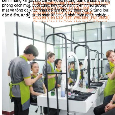
kênh mạng xã hội, tạp chí và video hướng dẫn để luôn bắt kịp
Data Visualization (Trực Quan Hóa Dữ Liệu)
phong cách mới. Cuối cùng, hãy thực hành trên nhiều gương
Data System (Quản Trị Dữ Liệu)
mặt và tông da khác nhau để làm chủ kỹ thuật xử lý từng loại
Chuyên Viên Lập Trình (Full Stack)
đặc điểm, từ đó tự tin nhận khách và phát triển nghề nghiệp.
Chuyên Viên Lập Trình Website (Full Stack)
Chuyên Viên Lập Trình Mobile (Full Stack)
Software Testing
Trọn Bộ Công Cụ AI Văn Phòng
Trọn Bộ Công Cụ AI Ứng Dụng Giảng Dạy
Lập Trình Cho Trẻ Em
Tin Học Ứng Dụng
Thiết Kế (Design)
Thiết Kế Đồ Họa Chuyên Nghiệp
Chuyên Viên Thiết Kế Nội Thất
3D Game Art & Design
Mỹ Thuật Đa Phương Tiện
3D Animation
Mỹ Thuật Số – Digital Art
Motion Graphics Basic
Adobe Photoshop – Illustrator
Hội Họa Thiếu Nhi
Digital Art For Kids
Venus Academy
Sunny STEAM Academy
Trại Hè Kỹ Năng