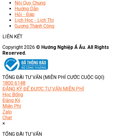
Nội Quy Chung
Hướng Dẫn
Hỏi - Đáp
Lịch Học - Lịch Thi
Gương Thành Công
LIÊN KẾT
Copyright 2026 ©
Hướng Nghiệp Á Âu. All Rights
Reserved.
TỔNG ĐÀI TƯ VẤN (MIỄN PHÍ CƯỚC CUỘC GỌI):
1800 6148
ĐĂNG KÝ ĐỂ ĐƯỢC TƯ VẤN MIỄN PHÍ
Học Bổng
Đăng Ký
Miễn Phí
Zalo
Chat
×
TỔNG ĐÀI TƯ VẤN