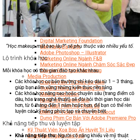
Facebook Marketing
Search Engine Optimization (SEO)
Quản Trị Fanpage
Facebook Ads
Google Ads
Content Marketing Đa Kênh
Digital Marketing Foundation
“Học makeup mất bao lâu?” sẽ phụ thuộc vào nhiều yếu tố.
Bán Hàng Đa Kênh
Adobe Photoshop – Illustrator
Lộ trình khóa học
Marketing Online Ngành F&B
Marketing Online Ngành Chăm Sóc Sắc Đẹp
Mỗi khóa học có thời gian đào tạo khác nhau:
Chuyên Đề Digital Marketing
Media Production
Các khóa học cơ bản thường chỉ kéo dài từ 1 – 3 tháng,
Chuyên Viên Tổ Chức Sự Kiện
giúp bạn nắm vững những kiến thức nền tảng.
Truyền Thông Đa Phương Tiện
Các khóa học nâng cao hoặc chuyên sâu (trang điểm cô
Media Production
dâu, hóa trang nghệ thuật) sẽ đòi hỏi thời gian học dài
Nhiếp Ảnh Thương Mại
hơn, từ 6 tháng đến 1 năm hoặc hơn, để bạn có thể rèn
Sản Xuất Phim Kỹ Thuật Số
luyện các kỹ năng phức tạp và chuyên biệt.
Biên Tập Video Cơ Bản Với Capcut
Dựng Phim Cơ Bản Với Adobe Premiere Pro
Khả năng tiếp thu và luyện tập
Sức Khỏe
Kỹ Thuật Viên Xoa Bóp Ấn Huyệt Trị Liệu
Khả năng tiếp thu:
Người có năng khiếu về mỹ thuật
Chăm Sóc Người Cao Tuổi