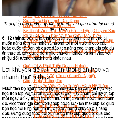
Kỹ Thuật Viên Điện Lạnh Dân Dụng
Kỹ Thuật Viên Điện Dân Dụng
Kỹ Thuật Viên Điện Công Nghiệp
Nghiệp Vụ Tư Vấn & Giám Sát MEP
Sửa Chữa Điện Lạnh Dân Dụng
Thời gian học ngắn hay dài tùy thuộc vào giáo trình tại cơ sở
Chuyên Viên Chẩn Đoán ECU
giảng dạy.
Kỹ Thuật Viên Đại Tu Hộp Số Tự Động Chuyên Sâu
Kỹ Thuật Quấn Dây Và Sửa Chữa Máy Điện
6–12 tháng:
Đây là lộ trình chuyên sâu dành cho những ai
Thiết Kế Lắp Đặt Hệ Thống Điện Năng Lượng Mặt
muốn nâng tầm tay nghề và hướng tới môi trường cao cấp
Trời
hoặc quốc tế. Bạn sẽ được đào tạo nâng cao, tham gia các dự
Kỹ Thuật Viên Điện Tử Chuyên Ngành Điện – Điện
án thực tế, xây dựng portfolio chuyên nghiệp và làm việc với
Lạnh Dân Dụng
nhiều đối tượng khách hàng khác nhau.
Ngành Khác
Quản Trị & Phát Triển Doanh Nghiệp
Lời khuyên để rút ngắn thời gian học và
Giám Đốc Nhân Sự Chuyên Nghiệp
Quản Lý Cấp Trung Chuyên Nghiệp
nhanh thành thạo
Công Nghệ Thông Tin
Chuyên Viên Quản Trị Vận Hành Hệ Thống
Muốn tiến bộ nhanh trong nghề makeup, bạn cần kết hợp việc
An Ninh Mạng (Network Security)
học trên lớp với tự rèn luyện ngoài giờ. Hãy chăm chỉ luyện tập
Chuyên Viên Quản Trị Hệ Thống Và An Ninh
mỗi ngày để kỹ thuật trở nên thuần thục và linh hoạt. Bên cạnh
Mạng
đó, việc tham gia các workshop hoặc sự kiện makeup sẽ giúp
Quản Trị Hệ Thống Linux
bạn học hỏi kinh nghiệm thực tế từ những chuyên gia hàng
Quản Trị Vận Hành Microsoft Azure
đầu. Đừng quên theo dõi xu hướng makeup quốc tế qua các
Data Analyst (Phân Tích Dữ Liệu)