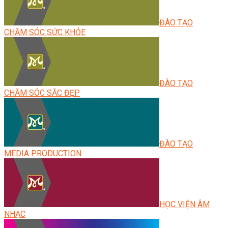
ĐÀO TẠO
CHĂM SÓC SỨC KHỎE
ĐÀO TẠO
CHĂM SÓC SẮC ĐẸP
ĐÀO TẠO
MEDIA PRODUCTION
HỌC VIỆN ÂM
NHẠC