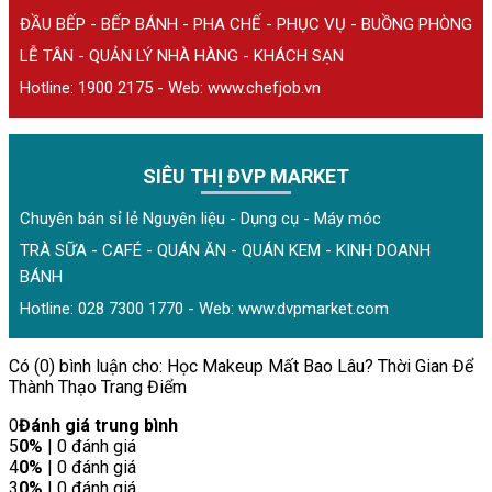
ĐẦU BẾP - BẾP BÁNH - PHA CHẾ - PHỤC VỤ - BUỒNG PHÒNG
LỄ TÂN - QUẢN LÝ NHÀ HÀNG - KHÁCH SẠN
Hotline: 1900 2175 - Web:
www.chefjob.vn
SIÊU THỊ ĐVP MARKET
Chuyên bán sỉ lẻ Nguyên liệu - Dụng cụ - Máy móc
TRÀ SỮA - CAFÉ - QUÁN ĂN - QUÁN KEM - KINH DOANH
BÁNH
Hotline: 028 7300 1770 - Web:
www.dvpmarket.com
Có (0) bình luận cho: Học Makeup Mất Bao Lâu? Thời Gian Để
Thành Thạo Trang Điểm
0
Đánh giá trung bình
5
0%
| 0 đánh giá
4
0%
| 0 đánh giá
3
0%
| 0 đánh giá