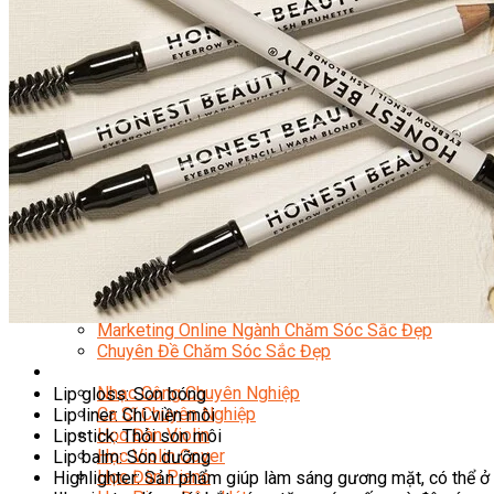
Chuyên Viên Trang Điểm
Trang Điểm Cô Dâu
Phun Xăm Thẩm Mỹ
Kỹ Thuật Tạo Sợi Hairstroke
Barber Chuyên Nghiệp
Kỹ Thuật Chải Bới Tóc Chuyên Nghiệp
Quản Lý Hair Salon Chuyên Nghiệp
Nối Mi Chuyên Nghiệp
Quản Lý Nail Salon Chuyên Nghiệp
Kỹ Thuật Nhuộm – Uốn – Duỗi
Nail Salon Định Cư
Kinh Doanh Nail Box
Train The Trainer – Chuyên Ngành Nail
Chăm Sóc Mẹ Và Bé
Gội Đầu Dưỡng Sinh Và Massage Thư Giãn
Marketing Online Ngành Chăm Sóc Sắc Đẹp
Chuyên Đề Chăm Sóc Sắc Đẹp
Âm Nhạc
Nhạc Công Chuyên Nghiệp
Lip gloss: Son bóng
Ca Sĩ Chuyên Nghiệp
Lip liner: Chì viền môi
Học Đàn Violin
Lipstick: Thỏi son môi
Học Violin Cover
Lip balm: Son dưỡng
Học Đàn Piano
Highlighter: Sản phẩm giúp làm sáng gương mặt, có thể ở