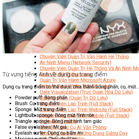
Kỹ Thuật Viên Đại Tu Hộp Số Tự Động Chuyên Sâu
Kỹ Thuật Quấn Dây Và Sửa Chữa Máy Điện
Thiết Kế Lắp Đặt Hệ Thống Điện Năng Lượng Mặt Tr
Kỹ Thuật Viên Điện Tử Chuyên Ngành Điện – Điện 
Ngành Khác
Quản Trị & Phát Triển Doanh Nghiệp
Giám Đốc Nhân Sự Chuyên Nghiệp
Quản Lý Cấp Trung Chuyên Nghiệp
Công Nghệ Thông Tin
Chuyên Viên Quản Trị Vận Hành Hệ Thống
An Ninh Mạng (Network Security)
Chuyên Viên Quản Trị Hệ Thống Và An Ninh M
Từ vựng tiếng Anh về dụng cụ trang điểm
Quản Trị Hệ Thống Linux
Quản Trị Vận Hành Microsoft Azure
Data Analyst (Phân Tích Dữ Liệu)
Dụng cụ trang điểm có thể được chia thành bông phấn, cọ, mút
Data Visualization (Trực Quan Hóa Dữ Liệu)
Powder puff: Bông phấn
Data System (Quản Trị Dữ Liệu)
Brush: Cọ trang điểm
Chuyên Viên Lập Trình (Full Stack)
Sponge: Mút trang điểm
Chuyên Viên Lập Trình Website (Full Stack)
Lightbulb sponge: Bông mút hình nón
Chuyên Viên Lập Trình Mobile (Full Stack)
Triangle sponge: Bông mút hình tam giác
Software Testing
False eyelashes: Mi giả
Trọn Bộ Công Cụ AI Văn Phòng
Eyelash curler: Dụng cụ bấm mi
Trọn Bộ Công Cụ AI Ứng Dụng Giảng Dạy
Mascara wand: Chổi chuốt mi