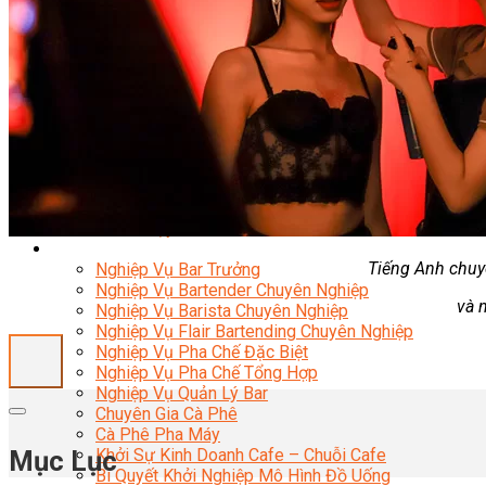
Nghiệp Vụ Bếp Phụ
Điểm Tâm Hồng Kông
Eat Clean
Food Stylist
Master Class
Bếp Gia Đình
Học Nấu Ăn Mở Quán
Chuyên Đề Bếp Nóng
Khởi Sự Kinh Doanh Ngành F&B
Khởi Sự Kinh Doanh Nhà Hàng
Bí Quyết Kinh Doanh và Vận Hành Mô Hình Ẩm Thực
Video Dạy Nấu Ăn
Pha Chế
Tiếng Anh chuyê
Nghiệp Vụ Bar Trưởng
Nghiệp Vụ Bartender Chuyên Nghiệp
và 
Nghiệp Vụ Barista Chuyên Nghiệp
Nghiệp Vụ Flair Bartending Chuyên Nghiệp
Nghiệp Vụ Pha Chế Đặc Biệt
Nghiệp Vụ Pha Chế Tổng Hợp
Nghiệp Vụ Quản Lý Bar
Chuyên Gia Cà Phê
Cà Phê Pha Máy
Mục Lục
Khởi Sự Kinh Doanh Cafe – Chuỗi Cafe
Bí Quyết Khởi Nghiệp Mô Hình Đồ Uống