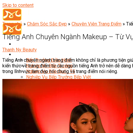
Skip to content
Trang chủ
»
Chăm Sóc Sắc Đẹp
»
Chuyên Viên Trang Điểm
»
Ti
Tiếng Anh Chuyên Ngành Makeup – Từ V
Thanh Ny Beauty
Đầu Bếp
Tiếng Anh chuyên ngành trang điểm không chỉ là phương tiện giú
Bếp Trưởng Điều Hành
kiến thức về trang điểm từ các nguồn tiếng Anh trở nên dễ dàng
Nghiệp Vụ Bếp Trưởng
trong lĩnh vực làm đẹp nói chung và trang điểm nói riêng.
Nghiệp Vụ Bếp Quốc Tế
Nghiệp Vụ Bếp Trưởng Bếp Việt
Nghiệp Vụ Bếp Trưởng Bếp Âu
Nghiệp Vụ Bếp Trưởng Bếp Á
Nghiệp Vụ Bếp Trưởng Bếp Nhật
Nghiệp Vụ Bếp Trưởng Bếp Hoa
Nghiệp Vụ Bếp Hàn
Nghiệp Vụ Bếp Thái
Nghiệp Vụ Bếp Chay
Nghiệp Vụ Quản Lý Bếp
Nghiệp Vụ Cấp Dưỡng