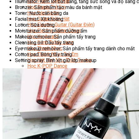
Học Piano Đệm Hát
Illuminator: Kem lót bắt sáng, tăng sức sống và độ sáng c
Học Piano Trẻ Em
Bronzer: Sản phẩm tạo màu da bánh mật
Học Đàn Guitar
Toner: Nước cân bằng da
Học Guitar Đệm Hát
Facial mist: Xịt khoáng
Học Electric Guitar (Guitar Điện)
Lotion: Sữa dưỡng
Học Electric Guitar Cover
Moisturizer: Sản phẩm dưỡng ẩm
Học Keyboard
Makeup remover: Sản phẩm tẩy trang
Học Đánh Trống Jazz
Cleansing oil: Dầu tẩy trang
Học Thanh Nhạc
Eye makeup remover: Sản phẩm tẩy trang dành cho mắt
Học Thanh Nhạc Trẻ Em
Cotton pad: Bông tẩy trang
Học Hát Hay Như Thần Tượng
Setting spray: Bình xịt giữ lớp makeup
Học K-POP Dance
Học Nhảy Hiện Đại
Chuyên Đề Tiktok Dance
Kỹ Thuật – Công Nghệ
Kỹ Thuật Viên Điện – Nước – Điện Lạnh Dân Dụng
Kỹ Thuật Viên Điện Lạnh Ô Tô
Kỹ Thuật Viên Điện – Điện Tử Ô Tô Cơ Bản
Kỹ Thuật Viên Điện Lạnh Dân Dụng
Kỹ Thuật Viên Điện Dân Dụng
Kỹ Thuật Viên Điện Công Nghiệp
Nghiệp Vụ Tư Vấn & Giám Sát MEP
Sửa Chữa Điện Lạnh Dân Dụng
Chuyên Viên Chẩn Đoán ECU