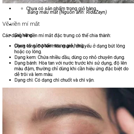
Chưa có sản phẩm trong giỏ hàng.
Bảng màu mắt (Nguồn ảnh: RidaZayn)
Vẽ viền mí mắt
Giỏ hàng
Các dạng vẽ viền mí mắt đặc trưng có thể chia thành:
Chưa có sản phẩm trong giỏ hàng.
Dạng lỏng: Độ lên màu mạnh, chủ yếu ở dạng bút lông
hoặc cọ lông.
Dạng kem: Chứa nhiều dầu, dùng cọ nhỏ chuyên dụng.
Dạng bánh: Hòa tan với nước trước khi sử dụng, độ lên
màu đậm, thường chỉ dùng khi cần hiệu ứng đặc biệt do
dễ trôi và lem màu.
Dạng chì: Có dạng chì chuốt và chì vặn.