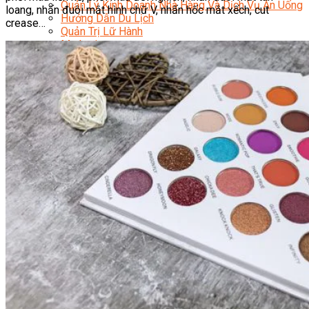
Quản Lý Kinh Doanh Nhà Hàng Và Dịch Vụ Ăn Uống
loang, nhấn đuôi mắt hình chữ V, nhấn hốc mắt xếch, cut
Hướng Dẫn Du Lịch
crease…
Quản Trị Lữ Hành
Marketing
Tạo Mẫu Và Chăm Sóc Sắc Đẹp
Truyền Thông Đa Phương Tiện
Công Nghệ Thông Tin
An Ninh Mạng
Thiết Kế Đồ Họa
Âm Nhạc
Điện Công Nghiệp Và Dân Dụng
Văn Hóa Phổ Thông
Nâng Cao Năng Lực Tiếng Anh – Chuẩn TOEIC
Tin Tức
HỌC BỔNG 2026
Học kỹ năng
Đào Tạo Nghề
Hoạt Động
Văn Hóa Ẩm Thực Việt Nam
Sự Kiện Hướng Nghiệp Á Âu
Siêu Thị ĐVP Market