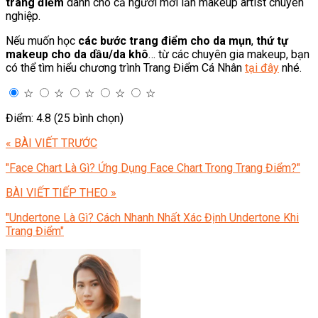
trang điểm
dành cho cả người mới lẫn makeup artist chuyên
nghiệp.
Nếu muốn học
các bước trang điểm cho da mụn
,
thứ tự
makeup cho da dầu/da khô
… từ các chuyên gia makeup, bạn
có thể tìm hiểu chương trình Trang Điểm Cá Nhân
tại đây
nhé.
☆
☆
☆
☆
☆
Điểm: 4.8 (25 bình chọn)
« BÀI VIẾT TRƯỚC
"Face Chart Là Gì? Ứng Dụng Face Chart Trong Trang Điểm?"
BÀI VIẾT TIẾP THEO »
"Undertone Là Gì? Cách Nhanh Nhất Xác Định Undertone Khi
Trang Điểm"