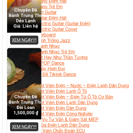
Học Piano Đệm Hát
Học Piano Trẻ Em
Chuyên Đề
Học Đàn Guitar
Bánh Trung Thu
Học Guitar Đệm Hát
Dẻo Lạnh
Học Electric Guitar (Guitar Điện)
Giá: Liên hệ
Học Electric Guitar Cover
Học Keyboard
XEM NGAY!!!
Học Đánh Trống Jazz
Học Thanh Nhạc
Học Thanh Nhạc Trẻ Em
Học Hát Hay Như Thần Tượng
Học K-POP Dance
Học Nhảy Hiện Đại
Chuyên Đề Tiktok Dance
Kỹ Thuật – Công Nghệ
Kỹ Thuật Viên Điện – Nước – Điện Lạnh Dân Dụng
Kỹ Thuật Viên Điện Lạnh Ô Tô
Chuyên Đề
Kỹ Thuật Viên Điện – Điện Tử Ô Tô Cơ Bản
Bánh Trung Thu
Kỹ Thuật Viên Điện Lạnh Dân Dụng
Đài Loan
Kỹ Thuật Viên Điện Dân Dụng
1,500,000
₫
Kỹ Thuật Viên Điện Công Nghiệp
Nghiệp Vụ Tư Vấn & Giám Sát MEP
Sửa Chữa Điện Lạnh Dân Dụng
XEM NGAY!!!
Chuyên Viên Chẩn Đoán ECU