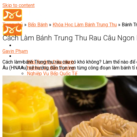
Skip to content
Trang chủ
»
Bếp Bánh
»
Khóa Học Làm Bánh Trung Thu
»
Bánh T
Cách Làm Bánh Trung Thu Rau Câu Ngon 
Gavin Phạm
Đầu Bếp
Cách làm bánh Trung thu rau câu có khó không? Làm thế nào đ
Bếp Trưởng Điều Hành
Âu (HNAAu) sẽ hướng dẫn trọn vẹn từng công đoạn làm bánh tỉ 
Nghiệp Vụ Bếp Trưởng
Nghiệp Vụ Bếp Quốc Tế
Nghiệp Vụ Bếp Trưởng Bếp Việt
Nghiệp Vụ Bếp Trưởng Bếp Âu
Nghiệp Vụ Bếp Trưởng Bếp Á
Nghiệp Vụ Bếp Trưởng Bếp Nhật
Nghiệp Vụ Bếp Trưởng Bếp Hoa
Nghiệp Vụ Bếp Hàn
Nghiệp Vụ Bếp Thái
Nghiệp Vụ Bếp Chay
Nghiệp Vụ Quản Lý Bếp
Nghiệp Vụ Cấp Dưỡng