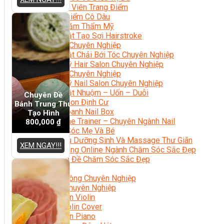
Chuyên Viên Trang Điểm
Trang Điểm Cô Dâu
Phun Xăm Thẩm Mỹ
Kỹ Thuật Tạo Sợi Hairstroke
Barber Chuyên Nghiệp
Kỹ Thuật Chải Bới Tóc Chuyên Nghiệp
Quản Lý Hair Salon Chuyên Nghiệp
Nối Mi Chuyên Nghiệp
Quản Lý Nail Salon Chuyên Nghiệp
Kỹ Thuật Nhuộm – Uốn – Duỗi
Chuyên Đề
Nail Salon Định Cư
Bánh Trung Thu
Kinh Doanh Nail Box
Tạo Hình
Train The Trainer – Chuyên Ngành Nail
800,000
₫
Chăm Sóc Mẹ Và Bé
Gội Đầu Dưỡng Sinh Và Massage Thư Giãn
XEM NGAY!!!
Marketing Online Ngành Chăm Sóc Sắc Đẹp
Chuyên Đề Chăm Sóc Sắc Đẹp
Âm Nhạc
Nhạc Công Chuyên Nghiệp
Ca Sĩ Chuyên Nghiệp
Học Đàn Violin
Học Violin Cover
Học Đàn Piano