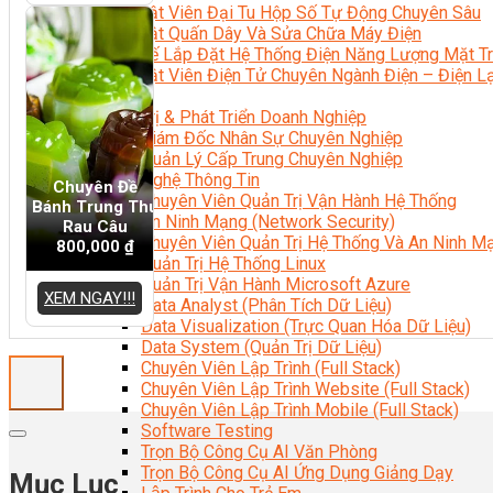
Kỹ Thuật Viên Đại Tu Hộp Số Tự Động Chuyên Sâu
Kỹ Thuật Quấn Dây Và Sửa Chữa Máy Điện
Thiết Kế Lắp Đặt Hệ Thống Điện Năng Lượng Mặt Tr
Kỹ Thuật Viên Điện Tử Chuyên Ngành Điện – Điện 
Ngành Khác
Quản Trị & Phát Triển Doanh Nghiệp
Giám Đốc Nhân Sự Chuyên Nghiệp
Quản Lý Cấp Trung Chuyên Nghiệp
Công Nghệ Thông Tin
Chuyên Đề
Chuyên Viên Quản Trị Vận Hành Hệ Thống
Bánh Trung Thu
An Ninh Mạng (Network Security)
Rau Câu
Chuyên Viên Quản Trị Hệ Thống Và An Ninh M
800,000
₫
Quản Trị Hệ Thống Linux
Quản Trị Vận Hành Microsoft Azure
XEM NGAY!!!
Data Analyst (Phân Tích Dữ Liệu)
Data Visualization (Trực Quan Hóa Dữ Liệu)
Data System (Quản Trị Dữ Liệu)
Chuyên Viên Lập Trình (Full Stack)
Chuyên Viên Lập Trình Website (Full Stack)
Chuyên Viên Lập Trình Mobile (Full Stack)
Software Testing
Trọn Bộ Công Cụ AI Văn Phòng
Trọn Bộ Công Cụ AI Ứng Dụng Giảng Dạy
Mục Lục