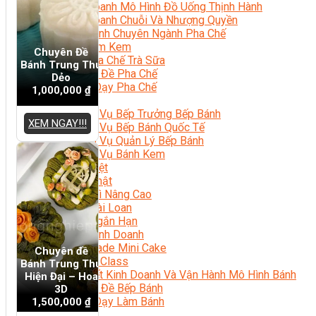
Kinh Doanh Mô Hình Đồ Uống Thịnh Hành
Kinh Doanh Chuỗi Và Nhượng Quyền
Tiếng Anh Chuyên Ngành Pha Chế
Học Làm Kem
Chuyên Đề
Học Pha Chế Trà Sữa
Bánh Trung Thu
Chuyên Đề Pha Chế
Dẻo
Video Dạy Pha Chế
1,000,000
₫
Làm Bánh
Nghiệp Vụ Bếp Trưởng Bếp Bánh
XEM NGAY!!!
Nghiệp Vụ Bếp Bánh Quốc Tế
Nghiệp Vụ Quản Lý Bếp Bánh
Nghiệp Vụ Bánh Kem
Bánh Việt
Bánh Nhật
Bánh Mì Nâng Cao
Bánh Đài Loan
Bánh Ngắn Hạn
Bánh Kinh Doanh
Handmade Mini Cake
Chuyên đề
Master Class
Bánh Trung Thu
Bí Quyết Kinh Doanh Và Vận Hành Mô Hình Bánh
Hiện Đại – Hoa
Chuyên Đề Bếp Bánh
3D
Video Dạy Làm Bánh
1,500,000
₫
Quản Trị NHKS