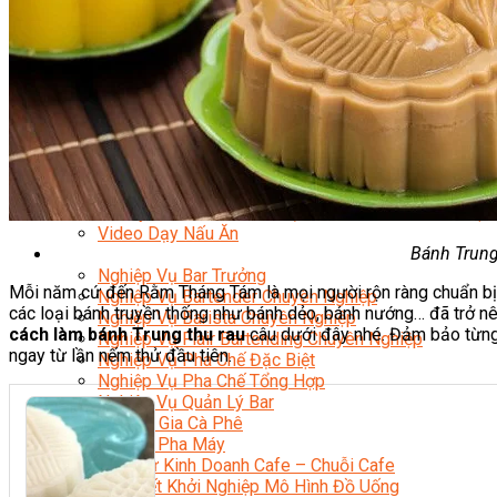
Nghiệp Vụ Bếp Phụ
Điểm Tâm Hồng Kông
Eat Clean
Food Stylist
Master Class
Bếp Gia Đình
Học Nấu Ăn Mở Quán
Chuyên Đề Bếp Nóng
Khởi Sự Kinh Doanh Ngành F&B
Khởi Sự Kinh Doanh Nhà Hàng
Bí Quyết Kinh Doanh và Vận Hành Mô Hình Ẩm Thực
Video Dạy Nấu Ăn
Bánh Trung 
Pha Chế
Nghiệp Vụ Bar Trưởng
Mỗi năm cứ đến Rằm Tháng Tám là mọi người rộn ràng chuẩn bị m
Nghiệp Vụ Bartender Chuyên Nghiệp
các loại bánh truyền thống như bánh dẻo, bánh nướng… đã trở nên
Nghiệp Vụ Barista Chuyên Nghiệp
cách làm bánh Trung thu rau
câu dưới đây nhé. Đảm bảo từng 
Nghiệp Vụ Flair Bartending Chuyên Nghiệp
ngay từ lần nếm thử đầu tiên.
Nghiệp Vụ Pha Chế Đặc Biệt
Nghiệp Vụ Pha Chế Tổng Hợp
Nghiệp Vụ Quản Lý Bar
Chuyên Gia Cà Phê
Cà Phê Pha Máy
Khởi Sự Kinh Doanh Cafe – Chuỗi Cafe
Bí Quyết Khởi Nghiệp Mô Hình Đồ Uống