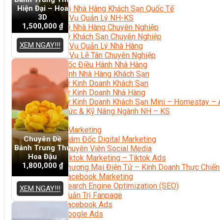
Hiện Đại – Hoa
Quản Trị Nhà Hàng Khách Sạn Quốc Tế
3D
Nghiệp Vụ Quản Lý NH-KS
1,500,000
₫
Quản Lý Nhà Hàng Chuyên Nghiệp
Quản Lý Khách Sạn Chuyên Nghiệp
XEM NGAY!!!
Nghiệp Vụ Quản Lý Nhà Hàng
Nghiệp Vụ Lễ Tân Chuyên Nghiệp
Giám Đốc Điều Hành Nhà Hàng
Tiếng Anh Nhà Hàng Khách Sạn
Khởi Sự Kinh Doanh Khách Sạn
Khởi Sự Kinh Doanh Nhà Hàng
Khởi Sự Kinh Doanh Khách Sạn Mini – Homestay – 
Kiến Thức & Kỹ Năng Ngành NH – KS
Marketing
Digital Marketing
Chuyên Đề
Giám Đốc Digital Marketing
Bánh Trung Thu
Chuyên Viên Social Media
Hoa Đậu
Tiktok Marketing – Tiktok Ads
1,800,000
₫
Thương Mại Điện Tử – Kinh Doanh Thực Chiến
Facebook Marketing
Search Engine Optimization (SEO)
XEM NGAY!!!
Quản Trị Fanpage
Facebook Ads
Google Ads