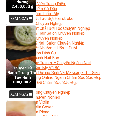
Nướng
Chuyên Viên Trang Điểm
2,400,000
₫
Trang Điểm Cô Dâu
Phun Xăm Thẩm Mỹ
Kỹ Thuật Tạo Sợi Hairstroke
XEM NGAY!!!
Barber Chuyên Nghiệp
Kỹ Thuật Chải Bới Tóc Chuyên Nghiệp
Quản Lý Hair Salon Chuyên Nghiệp
Nối Mi Chuyên Nghiệp
Quản Lý Nail Salon Chuyên Nghiệp
Kỹ Thuật Nhuộm – Uốn – Duỗi
Nail Salon Định Cư
Kinh Doanh Nail Box
Train The Trainer – Chuyên Ngành Nail
Chăm Sóc Mẹ Và Bé
Chuyên Đề
Gội Đầu Dưỡng Sinh Và Massage Thư Giãn
Bánh Trung Thu
Tạo Hình
Marketing Online Ngành Chăm Sóc Sắc Đẹp
800,000
₫
Chuyên Đề Chăm Sóc Sắc Đẹp
Âm Nhạc
Nhạc Công Chuyên Nghiệp
XEM NGAY!!!
Ca Sĩ Chuyên Nghiệp
Học Đàn Violin
Học Violin Cover
Học Đàn Piano