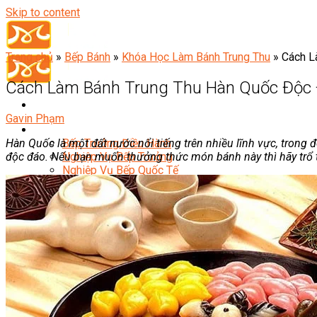
Skip to content
Trang chủ
»
Bếp Bánh
»
Khóa Học Làm Bánh Trung Thu
»
Cách L
Cách Làm Bánh Trung Thu Hàn Quốc Độc Đ
Gavin Phạm
Đầu Bếp
Hàn Quốc là một đất nước nổi tiếng trên nhiều lĩnh vực, trong
Bếp Trưởng Điều Hành
độc đáo. Nếu bạn muốn thưởng thức món bánh này thì hãy trổ t
Nghiệp Vụ Bếp Trưởng
Nghiệp Vụ Bếp Quốc Tế
Nghiệp Vụ Bếp Trưởng Bếp Việt
Nghiệp Vụ Bếp Trưởng Bếp Âu
Nghiệp Vụ Bếp Trưởng Bếp Á
Nghiệp Vụ Bếp Trưởng Bếp Nhật
Nghiệp Vụ Bếp Trưởng Bếp Hoa
Nghiệp Vụ Bếp Hàn
Nghiệp Vụ Bếp Thái
Nghiệp Vụ Bếp Chay
Nghiệp Vụ Quản Lý Bếp
Nghiệp Vụ Cấp Dưỡng