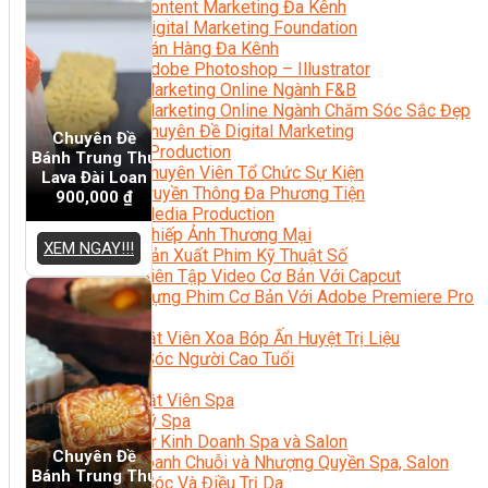
Content Marketing Đa Kênh
Digital Marketing Foundation
Bán Hàng Đa Kênh
Adobe Photoshop – Illustrator
Marketing Online Ngành F&B
Marketing Online Ngành Chăm Sóc Sắc Đẹp
Chuyên Đề Digital Marketing
Chuyên Đề
Media Production
Bánh Trung Thu
Chuyên Viên Tổ Chức Sự Kiện
Lava Đài Loan
Truyền Thông Đa Phương Tiện
900,000
₫
Media Production
Nhiếp Ảnh Thương Mại
XEM NGAY!!!
Sản Xuất Phim Kỹ Thuật Số
Biên Tập Video Cơ Bản Với Capcut
Dựng Phim Cơ Bản Với Adobe Premiere Pro
Sức Khỏe
Kỹ Thuật Viên Xoa Bóp Ấn Huyệt Trị Liệu
Chăm Sóc Người Cao Tuổi
Sắc Đẹp
Kỹ Thuật Viên Spa
Quản Lý Spa
Khởi Sự Kinh Doanh Spa và Salon
Chuyên Đề
Kinh Doanh Chuỗi và Nhượng Quyền Spa, Salon
Bánh Trung Thu
Chăm Sóc Và Điều Trị Da