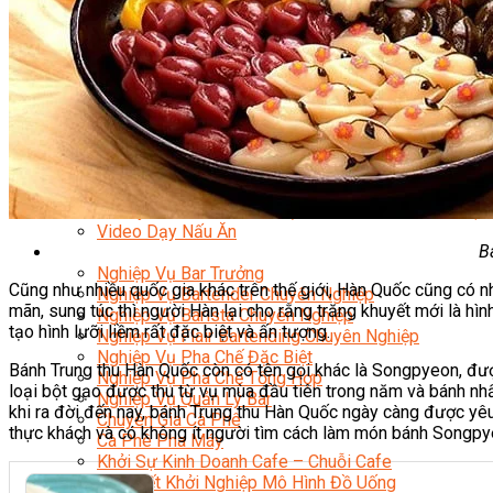
Nghiệp Vụ Bếp Phụ
Điểm Tâm Hồng Kông
Eat Clean
Food Stylist
Master Class
Bếp Gia Đình
Học Nấu Ăn Mở Quán
Chuyên Đề Bếp Nóng
Khởi Sự Kinh Doanh Ngành F&B
Khởi Sự Kinh Doanh Nhà Hàng
Bí Quyết Kinh Doanh và Vận Hành Mô Hình Ẩm Thực
Video Dạy Nấu Ăn
B
Pha Chế
Nghiệp Vụ Bar Trưởng
Cũng như nhiều quốc gia khác trên thế giới, Hàn Quốc cũng có n
Nghiệp Vụ Bartender Chuyên Nghiệp
mãn, sung túc thì người Hàn lại cho rằng trăng khuyết mới là hìn
Nghiệp Vụ Barista Chuyên Nghiệp
tạo hình lưỡi liềm rất đặc biệt và ấn tượng.
Nghiệp Vụ Flair Bartending Chuyên Nghiệp
Nghiệp Vụ Pha Chế Đặc Biệt
Bánh Trung thu Hàn Quốc còn có tên gọi khác là Songpyeon, đượ
Nghiệp Vụ Pha Chế Tổng Hợp
loại bột gạo được thu từ vụ mùa đầu tiên trong năm và bánh nh
Nghiệp Vụ Quản Lý Bar
khi ra đời đến nay, bánh Trung thu Hàn Quốc ngày càng được yêu
Chuyên Gia Cà Phê
thực khách và có không ít người tìm cách làm món bánh Songpy
Cà Phê Pha Máy
Khởi Sự Kinh Doanh Cafe – Chuỗi Cafe
Bí Quyết Khởi Nghiệp Mô Hình Đồ Uống