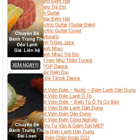
Học Piano Đệm Hát
Học Piano Trẻ Em
Học Đàn Guitar
Học Guitar Đệm Hát
Học Electric Guitar (Guitar Điện)
Học Electric Guitar Cover
Chuyên Đề
Học Keyboard
Bánh Trung Thu
Học Đánh Trống Jazz
Dẻo Lạnh
Học Thanh Nhạc
Giá: Liên hệ
Học Thanh Nhạc Trẻ Em
Học Hát Hay Như Thần Tượng
XEM NGAY!!!
Học K-POP Dance
Học Nhảy Hiện Đại
Chuyên Đề Tiktok Dance
Kỹ Thuật – Công Nghệ
Kỹ Thuật Viên Điện – Nước – Điện Lạnh Dân Dụng
Kỹ Thuật Viên Điện Lạnh Ô Tô
Kỹ Thuật Viên Điện – Điện Tử Ô Tô Cơ Bản
Kỹ Thuật Viên Điện Lạnh Dân Dụng
Kỹ Thuật Viên Điện Dân Dụng
Kỹ Thuật Viên Điện Công Nghiệp
Chuyên Đề
Nghiệp Vụ Tư Vấn & Giám Sát MEP
Bánh Trung Thu
Sửa Chữa Điện Lạnh Dân Dụng
Đài Loan
Chuyên Viên Chẩn Đoán ECU