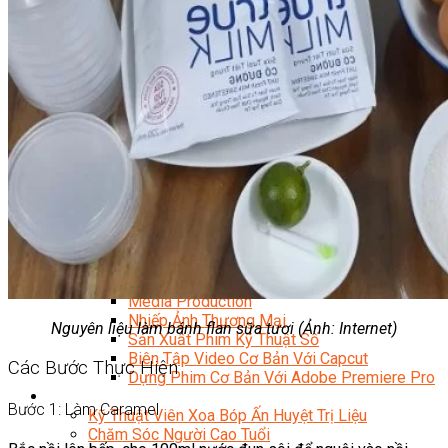
Facebook Marketing
Search Engine Optimization (SEO)
Quản Trị Fanpage
Facebook Ads
Google Ads
Content Marketing Đa Kênh
Digital Marketing Foundation
Bán Hàng Đa Kênh
Adobe Photoshop – Illustrator
Marketing Online Ngành F&B
Marketing Online Ngành Chăm Sóc Sắc Đẹp
Chuyên Đề Digital Marketing
Media Production
Chuyên Viên Tổ Chức Sự Kiện
Truyền Thông Đa Phương Tiện
Media Production
Nhiếp Ảnh Thương Mại
Nguyên liệu làm bánh flan sữa tươi (Ảnh: Internet)
Sản Xuất Phim Kỹ Thuật Số
Biên Tập Video Cơ Bản Với Capcut
Các Bước Thực Hiện
Dựng Phim Cơ Bản Với Adobe Premiere Pro
Sức Khỏe
Bước 1: Làm Caramel
Kỹ Thuật Viên Xoa Bóp Ấn Huyệt Trị Liệu
Chăm Sóc Người Cao Tuổi