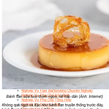
Nghiệp Vụ Quản Lý Bếp
Nghiệp Vụ Cấp Dưỡng
Nghiệp Vụ Bếp Phụ
Điểm Tâm Hồng Kông
Eat Clean
Food Stylist
Master Class
Bếp Gia Đình
Học Nấu Ăn Mở Quán
Chuyên Đề Bếp Nóng
Khởi Sự Kinh Doanh Ngành F&B
Khởi Sự Kinh Doanh Nhà Hàng
Bí Quyết Kinh Doanh và Vận Hành Mô Hình Ẩm
Thực
Video Dạy Nấu Ăn
Pha Chế
Nghiệp Vụ Bar Trưởng
Nghiệp Vụ Bartender Chuyên Nghiệp
Nghiệp Vụ Barista Chuyên Nghiệp
Nghiệp Vụ Flair Bartending Chuyên Nghiệp
Nghiệp Vụ Pha Chế Đặc Biệt
Bánh flan sữa tươi thơm ngon
, rất hấp dẫn
(Ảnh: Internet)
Nghiệp Vụ Pha Chế Tổng Hợp
Nghiệp Vụ Quản Lý Bar
Không quá ngọt và đặc như bánh flan truyền thống trước đây,