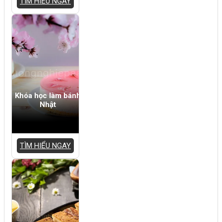
TÌM HIỂU NGAY
Khóa học làm bánh
Nhật
TÌM HIỂU NGAY