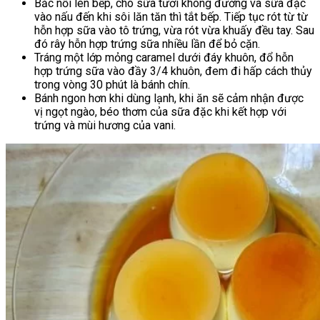
Bắc nồi lên bếp, cho sữa tươi không đường và sữa đặc
vào nấu đến khi sôi lăn tăn thì tắt bếp. Tiếp tục rót từ từ
hỗn hợp sữa vào tô trứng, vừa rót vừa khuấy đều tay. Sau
đó rây hỗn hợp trứng sữa nhiều lần để bỏ cặn.
Tráng một lớp mỏng caramel dưới đáy khuôn, đổ hỗn
hợp trứng sữa vào đầy 3/4 khuôn, đem đi hấp cách thủy
trong vòng 30 phút là bánh chín.
Bánh ngon hơn khi dùng lạnh, khi ăn sẽ cảm nhận được
vị ngọt ngào, béo thơm của sữa đặc khi kết hợp với
trứng và mùi hương của vani.