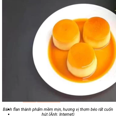
Quản Lý Kinh Doanh Nhà Hàng Và Dịch Vụ Ăn Uống
Hướng Dẫn Du Lịch
Quản Trị Lữ Hành
Marketing
Tạo Mẫu Và Chăm Sóc Sắc Đẹp
Truyền Thông Đa Phương Tiện
Công Nghệ Thông Tin
An Ninh Mạng
Thiết Kế Đồ Họa
Âm Nhạc
Điện Công Nghiệp Và Dân Dụng
Văn Hóa Phổ Thông
Nâng Cao Năng Lực Tiếng Anh – Chuẩn TOEIC
Tin Tức
HỌC BỔNG 2026
Học kỹ năng
Đào Tạo Nghề
Hoạt Động
Văn Hóa Ẩm Thực Việt Nam
Sự Kiện Hướng Nghiệp Á Âu
Siêu Thị ĐVP Market
Bánh flan thành phẩm mềm mịn, hương vị thơm béo rất cuốn
hút (Ảnh: Internet)