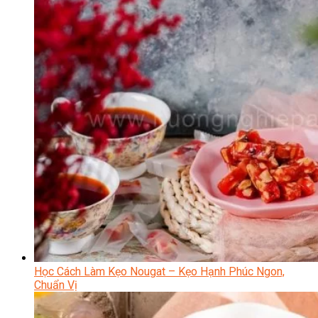
Học Cách Làm Kẹo Nougat – Kẹo Hạnh Phúc Ngon,
Chuẩn Vị