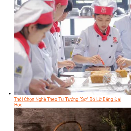
Thôi Chọn Nghề Theo Tư Tưởng “Sợ” Bỏ Lỡ Bằng Đại
Học