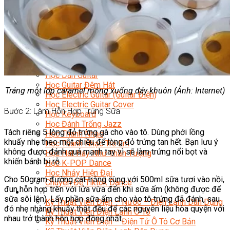
Nhạc Công Chuyên Nghiệp
Ca Sĩ Chuyên Nghiệp
Học Đàn Violin
Học Violin Cover
Học Đàn Piano
Học Piano Đệm Hát
Học Piano Trẻ Em
Học Đàn Guitar
Học Guitar Đệm Hát
T
ráng
một
lớp
caramel
mỏng xuống đáy khuôn (Ảnh: Internet)
Học Electric Guitar (Guitar Điện)
Học Electric Guitar Cover
Bước 2: Làm Hỗn Hợp Trứng Sữa
Học Keyboard
Học Đánh Trống Jazz
Tách riêng 5 lòng đỏ trứng gà cho vào tô. Dùng phới lồng
Học Thanh Nhạc
khuấy nhẹ theo một chiều để lòng đỏ trứng tan hết. Bạn lưu ý
Học Thanh Nhạc Trẻ Em
không được đánh quá mạnh tay vì sẽ làm trứng nổi bọt và
Học Hát Hay Như Thần Tượng
khiến bánh bị rỗ.
Học K-POP Dance
Học Nhảy Hiện Đại
Cho 50gram đường cát trắng cùng với 500ml sữa tươi vào nồi,
Chuyên Đề Tiktok Dance
đun hỗn hợp trên với lửa vừa đến khi sữa ấm (không được để
Kỹ Thuật – Công Nghệ
sữa sôi lên). Lấy phần sữa ấm cho vào tô trứng đã đánh, sau
Kỹ Thuật Viên Điện – Nước – Điện Lạnh Dân Dụng
đó nhẹ nhàng khuấy thật đều để các nguyên liệu hòa quyện với
Kỹ Thuật Viên Điện Lạnh Ô Tô
nhau trở thành hỗn hợp đồng nhất.
Kỹ Thuật Viên Điện – Điện Tử Ô Tô Cơ Bản