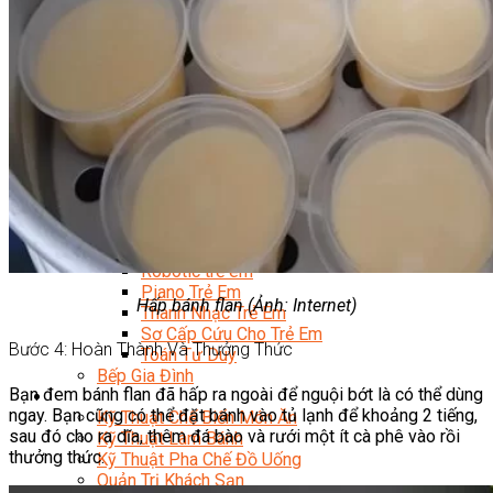
Trại Hè Hướng Nghiệp
Chuyên Đề Á Âu Kitchen For Kid & Teen
Chuyên Đề Kỹ Năng Sống
Khóa Học Nấu Ăn Cho Bé
Hội Họa Thiếu Nhi
Digital Art For Kids
Khóa Học Thiết Kế Truyện Tranh Ai
Khóa Học Họa Sĩ Ai
Khóa Học Biên Tập Video Với Ai
Mc Nhí
Kỳ Thủ Cờ Vua
Lập Trình Cho Trẻ Em
Robotic trẻ em
Piano Trẻ Em
Hấp bánh flan (Ảnh: Internet)
Thanh Nhạc Trẻ Em
Sơ Cấp Cứu Cho Trẻ Em
Bước 4: Hoàn Thành Và Thưởng Thức
Toán Tư Duy
Bếp Gia Đình
Bạn đem bánh flan đã hấp ra ngoài để nguội bớt là có thể dùng
Trung Cấp CET
ngay. Bạn cũng có thể đặt bánh vào tủ lạnh để khoảng 2 tiếng,
Kỹ Thuật Chế Biến Món Ăn
sau đó cho ra dĩa, thêm đá bào và rưới một ít cà phê vào rồi
Kỹ Thuật Làm Bánh
thưởng thức.
Kỹ Thuật Pha Chế Đồ Uống
Quản Trị Khách Sạn