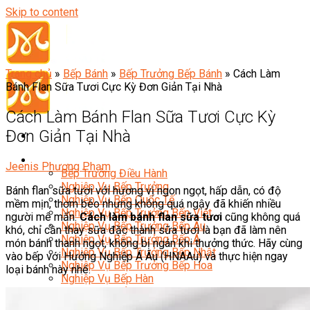
Skip to content
Trang chủ
»
Bếp Bánh
»
Bếp Trưởng Bếp Bánh
»
Cách Làm
Bánh Flan Sữa Tươi Cực Kỳ Đơn Giản Tại Nhà
Cách Làm Bánh Flan Sữa Tươi Cực Kỳ
Đơn Giản Tại Nhà
Đầu Bếp
Jeenis Phương Phạm
Bếp Trưởng Điều Hành
Nghiệp Vụ Bếp Trưởng
Bánh flan sữa tươi với hương vị ngon ngọt, hấp dẫn, có độ
Nghiệp Vụ Bếp Quốc Tế
mềm mịn, thơm béo nhưng không quá ngậy đã khiến nhiều
Nghiệp Vụ Bếp Trưởng Bếp Việt
người mê mẩn.
Cách làm bánh flan sữa tươi
cũng không quá
Nghiệp Vụ Bếp Trưởng Bếp Âu
khó, chỉ cần thay sữa đặc thành sữa tươi là bạn đã làm nên
Nghiệp Vụ Bếp Trưởng Bếp Á
món bánh thanh ngọt, không bị ngán khi thưởng thức. Hãy cùng
Nghiệp Vụ Bếp Trưởng Bếp Nhật
vào bếp với Hướng Nghiệp Á Âu (HNAAu) và thực hiện ngay
Nghiệp Vụ Bếp Trưởng Bếp Hoa
loại bánh này nhé.
Nghiệp Vụ Bếp Hàn
Nghiệp Vụ Bếp Thái
Nghiệp Vụ Bếp Chay