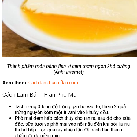
Thành phẩm món bánh flan vị cam thơm ngon khó cưỡng
(Ảnh: Internet)
Xem thêm:
Cách làm bánh flan cam
Cách Làm Bánh Flan Phô Mai
Tách riêng 3 lòng đỏ trứng gà cho vào tô, thêm 2 quả
trứng nguyên kèm một ít vani vào khuấy đều.
Phô mai đem hấp cách thủy cho tan ra, sau đó cho sữa
đặc, sữa tươi và phô mai vào nồi nấu đến khi sôi liu riu
thì tắt bếp. Lọc qua rây nhiều lần để bánh flan thành
phẩm được mềm mịn.