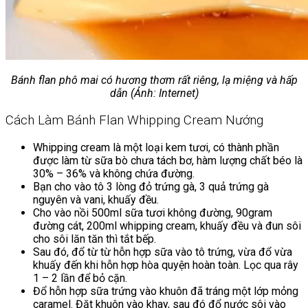
Bánh flan phô mai có hương thơm rất riêng, lạ miệng và hấp
dẫn (Ảnh: Internet)
Cách Làm Bánh Flan Whipping Cream Nướng
Whipping cream là một loại kem tươi, có thành phần
được làm từ sữa bò chưa tách bơ, hàm lượng chất béo là
30% – 36% và không chứa đường.
Bạn cho vào tô 3 lòng đỏ trứng gà, 3 quả trứng gà
nguyên và vani, khuấy đều.
Cho vào nồi 500ml sữa tươi không đường, 90gram
đường cát, 200ml whipping cream, khuấy đều và đun sôi
cho sôi lăn tăn thì tắt bếp.
Sau đó, đổ từ từ hỗn hợp sữa vào tô trứng, vừa đổ vừa
khuấy đến khi hỗn hợp hòa quyện hoàn toàn. Lọc qua rây
1 – 2 lần để bỏ cặn.
Đổ hỗn hợp sữa trứng vào khuôn đã tráng một lớp mỏng
caramel. Đặt khuôn vào khay, sau đó đổ nước sôi vào