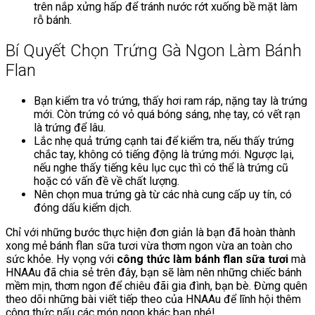
trên nắp xửng hấp để tránh nước rớt xuống bề mặt làm
rỗ bánh.
Bí Quyết Chọn Trứng Gà Ngon Làm Bánh
Flan
Bạn kiểm tra vỏ trứng, thấy hơi ram ráp, nặng tay là trứng
mới. Còn trứng có vỏ quá bóng sáng, nhẹ tay, có vết rạn
là trứng để lâu.
Lắc nhẹ quả trứng cạnh tai để kiểm tra, nếu thấy trứng
chắc tay, không có tiếng động là trứng mới. Ngược lại,
nếu nghe thấy tiếng kêu lục cục thì có thể là trứng cũ
hoặc có vấn đề về chất lượng.
Nên chọn mua trứng gà từ các nhà cung cấp uy tín, có
đóng dấu kiểm dịch.
Chỉ với những bước thực hiện đơn giản là bạn đã hoàn thành
xong mẻ bánh flan sữa tươi vừa thơm ngon vừa an toàn cho
sức khỏe. Hy vọng với
c
ông thức
làm bánh flan sữa tươi
mà
HNAAu đã chia sẻ trên đây, bạn sẽ làm nên những chiếc bánh
mềm mịn, thơm ngon để chiêu đãi gia đình, bạn bè. Đừng quên
theo dõi những bài viết tiếp theo của HNAAu để lĩnh hội thêm
công thức nấu các món ngon khác bạn nhé!