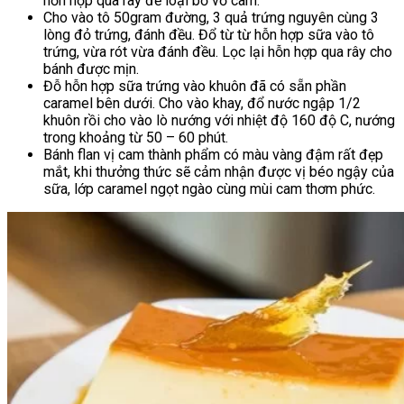
hỗn hợp qua rây để loại bỏ vỏ cam.
Cho vào tô 50gram đường, 3 quả trứng nguyên cùng 3
lòng đỏ trứng, đánh đều. Đổ từ từ hỗn hợp sữa vào tô
trứng, vừa rót vừa đánh đều. Lọc lại hỗn hợp qua rây cho
bánh được mịn.
Đỗ hỗn hợp sữa trứng vào khuôn đã có sẵn phần
caramel bên dưới. Cho vào khay, đổ nước ngập 1/2
khuôn rồi cho vào lò nướng với nhiệt độ 160 độ C, nướng
trong khoảng từ 50 – 60 phút.
Bánh flan vị cam thành phẩm có màu vàng đậm rất đẹp
mắt, khi thưởng thức sẽ cảm nhận được vị béo ngậy của
sữa, lớp caramel ngọt ngào cùng mùi cam thơm phức.