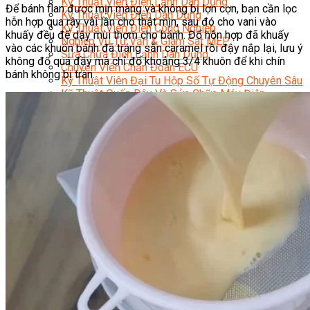
Kỹ Thuật Viên Điện Lạnh Dân Dụng
Để bánh flan được mịn màng và không bị lợn cợn, bạn cần lọc
Kỹ Thuật Viên Điện Dân Dụng
hỗn hợp qua rây vài lần cho thật mịn, sau đó cho vani vào
Kỹ Thuật Viên Điện Công Nghiệp
khuấy đều để dậy mùi thơm cho bánh. Đổ hỗn hợp đã khuấy
Nghiệp Vụ Tư Vấn & Giám Sát MEP
vào các khuôn bánh đã tráng sẵn caramel rồi đậy nắp lại, lưu ý
Sửa Chữa Điện Lạnh Dân Dụng
không đổ quá đầy mà chỉ đổ khoảng 3/4 khuôn để khi chín
Chuyên Viên Chẩn Đoán ECU
bánh không bị tràn.
Kỹ Thuật Viên Đại Tu Hộp Số Tự Động Chuyên Sâu
Kỹ Thuật Quấn Dây Và Sửa Chữa Máy Điện
Thiết Kế Lắp Đặt Hệ Thống Điện Năng Lượng Mặt
Trời
Kỹ Thuật Viên Điện Tử Chuyên Ngành Điện – Điện
Lạnh Dân Dụng
Ngành Khác
Quản Trị & Phát Triển Doanh Nghiệp
Giám Đốc Nhân Sự Chuyên Nghiệp
Quản Lý Cấp Trung Chuyên Nghiệp
Công Nghệ Thông Tin
Chuyên Viên Quản Trị Vận Hành Hệ Thống
An Ninh Mạng (Network Security)
Chuyên Viên Quản Trị Hệ Thống Và An Ninh
Mạng
Quản Trị Hệ Thống Linux
Quản Trị Vận Hành Microsoft Azure
Data Analyst (Phân Tích Dữ Liệu)