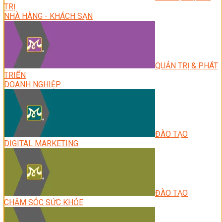
TRỊ
NHÀ HÀNG - KHÁCH SẠN
QUẢN TRỊ & PHÁT
TRIỂN
DOANH NGHIỆP
ĐÀO TẠO
DIGITAL MARKETING
ĐÀO TẠO
CHĂM SÓC SỨC KHỎE