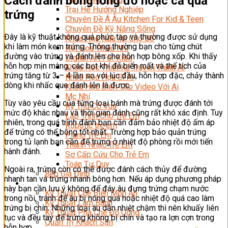
Cách đánh bông lòng đỏ hoặc cả quả
Trại Hè Hướng Nghiệp
trứng
Chuyên Đề Á Âu Kitchen For Kid & Teen
Chuyên Đề Kỹ Năng Sống
Đây là kỹ thuật không quá phức tạp và thường được sử dụng
Khóa Học Nấu Ăn Cho Bé
khi làm món kem trứng. Thông thường bạn cho từng chút
Hội Họa Thiếu Nhi
đường vào trứng và đánh lên cho hỗn hợp bông xốp. Khi thấy
Digital Art For Kids
hỗn hợp mịn màng, các bọt khí đã biến mất và thể tích của
Khóa Học Thiết Kế Truyện Tranh Ai
trứng tăng từ 3 – 4 lần so với lúc đầu, hỗn hợp đặc, chảy thành
Khóa Học Họa Sĩ Ai
dòng khi nhấc que đánh lên là được.
Khóa Học Biên Tập Video Với Ai
Mc Nhí
Tùy vào yêu cầu của tứng loại bánh mà trứng được đánh tới
Kỳ Thủ Cờ Vua
mức độ khác nhau và thời gian đánh cũng rất khó xác định. Tuy
Lập Trình Cho Trẻ Em
nhiên, trong quá trình đánh bạn cần đảm bảo nhiệt độ ấm áp
Robotic trẻ em
để trứng có thể bông tốt nhất. Trường hợp bảo quản trứng
Piano Trẻ Em
trong tủ lạnh bạn cần để trứng ở nhiệt độ phòng rồi mới tiến
Thanh Nhạc Trẻ Em
hành đánh.
Sơ Cấp Cứu Cho Trẻ Em
Toán Tư Duy
Ngoài ra, trứng còn có thể được đánh cách thủy để đường
Bếp Gia Đình
nhanh tan và trứng nhanh bông hơn. Nếu áp dụng phương pháp
Trung Cấp CET
này bạn cần lưu ý không để đáy âu đựng trứng chạm nước
Kỹ Thuật Chế Biến Món Ăn
trong nồi, tránh để âu bị nóng quá hoặc nhiệt độ quá cao làm
Kỹ Thuật Làm Bánh
trứng bị chín. Những loại âu dẫn nhiệt chậm thì nên khuấy liên
Kỹ Thuật Pha Chế Đồ Uống
tục và đều tay để trứng không bị chín và tạo ra lợn cợn trong
Quản Trị Khách Sạn
hỗn hợp.