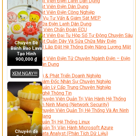
Kỹ Thuật Viên Điện Lạnh Dân Dụng
Kỹ Thuật Viên Điện Dân Dụng
Kỹ Thuật Viên Điện Công Nghiệp
Nghiệp Vụ Tư Vấn & Giám Sát MEP
Sửa Chữa Điện Lạnh Dân Dụng
Chuyên Viên Chẩn Đoán ECU
Kỹ Thuật Viên Đại Tu Hộp Số Tự Động Chuyên Sâu
Kỹ Thuật Quấn Dây Và Sửa Chữa Máy Điện
Chuyên Đề
Thiết Kế Lắp Đặt Hệ Thống Điện Năng Lượng Mặt
Bánh Bao Lava
Trời
Tạo Hình
Kỹ Thuật Viên Điện Tử Chuyên Ngành Điện – Điện
900,000
₫
Lạnh Dân Dụng
Ngành Khác
XEM NGAY!!!
Quản Trị & Phát Triển Doanh Nghiệp
Giám Đốc Nhân Sự Chuyên Nghiệp
Quản Lý Cấp Trung Chuyên Nghiệp
Công Nghệ Thông Tin
Chuyên Viên Quản Trị Vận Hành Hệ Thống
An Ninh Mạng (Network Security)
Chuyên Viên Quản Trị Hệ Thống Và An Ninh
Mạng
Quản Trị Hệ Thống Linux
Quản Trị Vận Hành Microsoft Azure
Chuyên đề
Data Analyst (Phân Tích Dữ Liệu)