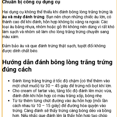
Chuẩn bị công cụ dụng cụ
Hai dụng cụ không thể thiếu khi đánh bông lòng trắng trứng là
âu và máy đánh trứng
. Bạn nên chọn những chiếc âu lớn, có
thành cao để khi đánh, hỗn hợp không bị văng ra ngoài. Các
loại âu bằng nhựa, nhôm hoặc gỗ thì không nên dùng vì rất khó
làm sạch và nhôm sẽ làm cho lòng trắng trứng chuyển sang
màu xám.
Đảm bảo âu và que đánh trứng thật sạch, tuyệt đối không
được dính chất béo.
Hướng dẫn đánh bông lòng trắng trứng
đúng cách
Đánh lòng trắng trứng ở tốc độ chậm (có thể thêm vào
một chút muối) từ 30 – 45 giây để trứng nổi bọt khí lớn.
Cho cream of tartar vào, tăng tốc độ đánh lên mức vừa,
đánh đến khi hỗn hợp có màu trắng xốp, bông nhẹ.
Từ từ thêm từng chút đường vào âu hỗn hợp (mỗi lần
cách nhau từ 10 – 15 giây) để đường hòa quyện vào
trứng. Càng đánh sẽ thấy trứng càng bóng dẻo và bồng
hơn. Nếu nhấc que đánh lên là thấy hỗn hợp tạo chóp