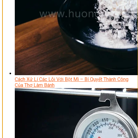
Cách Xử Lí Các Lỗi Với Bột Mì – Bí Quyết Thành Công
Của Thợ Làm Bánh