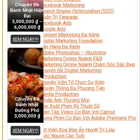
Chuyên Đề
Facebook Marketing
Bánh Nhật Hiện
Search Engine Optimization (SEO)
Đại
Quản Trị Fanpage
3,000,000
₫
–
Facebook Ads
6,000,000
₫
Google Ads
Content Marketing Đa Kênh
XEM NGAY!!!
Digital Marketing Foundation
Bán Hàng Đa Kênh
Adobe Photoshop – Illustrator
Marketing Online Ngành F&B
Marketing Online Ngành Chăm Sóc Sắc Đẹp
Chuyên Đề Digital Marketing
Media Production
Chuyên Viên Tổ Chức Sự Kiện
Truyền Thông Đa Phương Tiện
Media Production
Chuyên Đề
Nhiếp Ảnh Thương Mại
Bánh Nhật
Sản Xuất Phim Kỹ Thuật Số
Đường Phố
Biên Tập Video Cơ Bản Với Capcut
3,000,000
₫
Dựng Phim Cơ Bản Với Adobe Premiere Pro
Sức Khỏe
Kỹ Thuật Viên Xoa Bóp Ấn Huyệt Trị Liệu
XEM NGAY!!!
Chăm Sóc Người Cao Tuổi