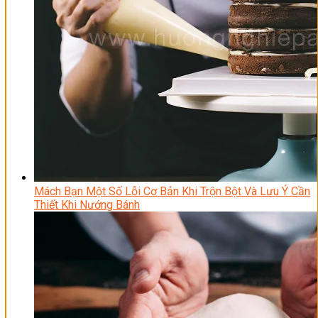
Mách Bạn Một Số Lỗi Cơ Bản Khi Trộn Bột Và Lưu Ý Cần
Thiết Khi Nướng Bánh