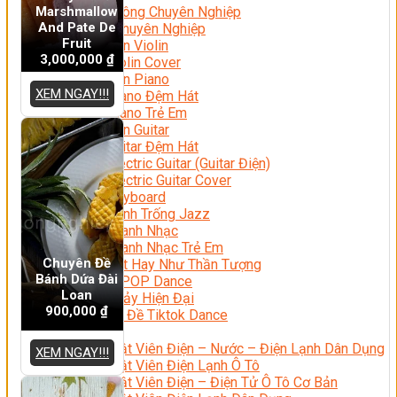
Marshmallow
Nhạc Công Chuyên Nghiệp
And Pate De
Ca Sĩ Chuyên Nghiệp
Fruit
Học Đàn Violin
3,000,000
₫
Học Violin Cover
Học Đàn Piano
XEM NGAY!!!
Học Piano Đệm Hát
Học Piano Trẻ Em
Học Đàn Guitar
Học Guitar Đệm Hát
Học Electric Guitar (Guitar Điện)
Học Electric Guitar Cover
Học Keyboard
Học Đánh Trống Jazz
Học Thanh Nhạc
Học Thanh Nhạc Trẻ Em
Chuyên Đề
Học Hát Hay Như Thần Tượng
Bánh Dứa Đài
Học K-POP Dance
Loan
Học Nhảy Hiện Đại
900,000
₫
Chuyên Đề Tiktok Dance
Kỹ Thuật – Công Nghệ
Kỹ Thuật Viên Điện – Nước – Điện Lạnh Dân Dụng
XEM NGAY!!!
Kỹ Thuật Viên Điện Lạnh Ô Tô
Kỹ Thuật Viên Điện – Điện Tử Ô Tô Cơ Bản