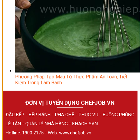
Phương Pháp Tạo Màu Từ Thực Phẩm An Toàn, Tiết
Kiệm Trong Làm Bánh
ĐƠN VỊ TUYỂN DỤNG CHEFJOB.VN
ĐẦU BẾP - BẾP BÁNH - PHA CHẾ - PHỤC VỤ - BUỒNG PHÒNG
LỄ TÂN - QUẢN LÝ NHÀ HÀNG - KHÁCH SẠN
Hotline: 1900 2175 - Web:
www.chefjob.vn