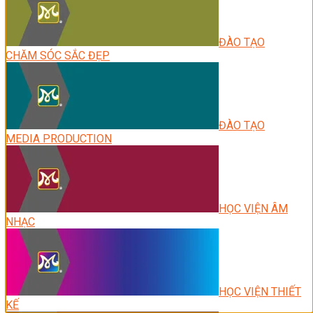
ĐÀO TẠO
CHĂM SÓC SẮC ĐẸP
ĐÀO TẠO
MEDIA PRODUCTION
HỌC VIỆN ÂM
NHẠC
HỌC VIỆN THIẾT
KẾ