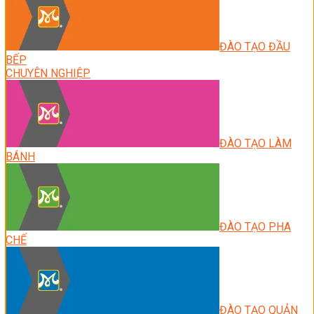
ĐÀO TẠO ĐẦU
BẾP
CHUYÊN NGHIỆP
ĐÀO TẠO LÀM
BÁNH
ĐÀO TẠO PHA
CHẾ
ĐÀO TẠO QUẢN