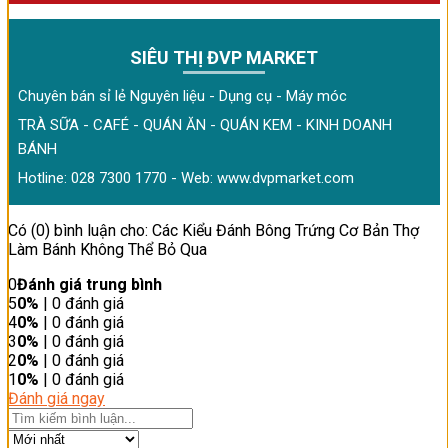
SIÊU THỊ ĐVP MARKET
Chuyên bán sỉ lẻ Nguyên liệu - Dụng cụ - Máy móc
TRÀ SỮA - CAFÉ - QUÁN ĂN - QUÁN KEM - KINH DOANH
BÁNH
Hotline: 028 7300 1770 - Web:
www.dvpmarket.com
Có (0) bình luận cho: Các Kiểu Đánh Bông Trứng Cơ Bản Thợ
Làm Bánh Không Thể Bỏ Qua
0
Đánh giá trung bình
5
0%
| 0 đánh giá
4
0%
| 0 đánh giá
3
0%
| 0 đánh giá
2
0%
| 0 đánh giá
1
0%
| 0 đánh giá
Đánh giá ngay