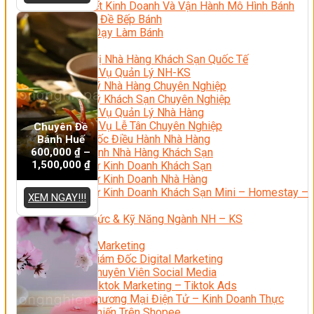
Bí Quyết Kinh Doanh Và Vận Hành Mô Hình Bánh
Chuyên Đề Bếp Bánh
Video Dạy Làm Bánh
Quản Trị NHKS
Quản Trị Nhà Hàng Khách Sạn Quốc Tế
Nghiệp Vụ Quản Lý NH-KS
Quản Lý Nhà Hàng Chuyên Nghiệp
Quản Lý Khách Sạn Chuyên Nghiệp
Nghiệp Vụ Quản Lý Nhà Hàng
Nghiệp Vụ Lễ Tân Chuyên Nghiệp
Chuyên Đề
Giám Đốc Điều Hành Nhà Hàng
Bánh Huế
600,000
₫
–
Tiếng Anh Nhà Hàng Khách Sạn
1,500,000
₫
Khởi Sự Kinh Doanh Khách Sạn
Khởi Sự Kinh Doanh Nhà Hàng
Khởi Sự Kinh Doanh Khách Sạn Mini – Homestay –
XEM NGAY!!!
AirBnB
Kiến Thức & Kỹ Năng Ngành NH – KS
Marketing
Digital Marketing
Giám Đốc Digital Marketing
Chuyên Viên Social Media
Tiktok Marketing – Tiktok Ads
Thương Mại Điện Tử – Kinh Doanh Thực
Chiến Trên Shopee