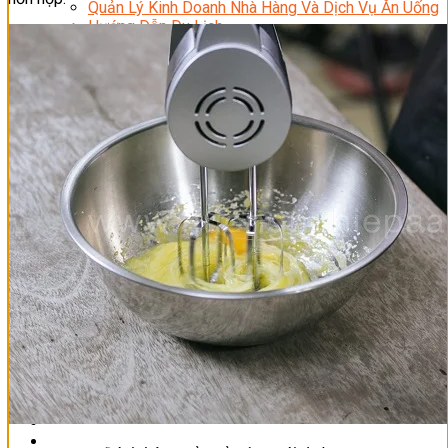
Quản Lý Kinh Doanh Nhà Hàng Và Dịch Vụ Ăn Uống
Hướng Dẫn Du Lịch
Quản Trị Lữ Hành
Marketing
Tạo Mẫu Và Chăm Sóc Sắc Đẹp
Truyền Thông Đa Phương Tiện
Công Nghệ Thông Tin
An Ninh Mạng
Thiết Kế Đồ Họa
Âm Nhạc
Điện Công Nghiệp Và Dân Dụng
Văn Hóa Phổ Thông
Nâng Cao Năng Lực Tiếng Anh – Chuẩn TOEIC
Tin Tức
HỌC BỔNG 2026
Học kỹ năng
Đào Tạo Nghề
Hoạt Động
Văn Hóa Ẩm Thực Việt Nam
Sự Kiện Hướng Nghiệp Á Âu
Siêu Thị ĐVP Market