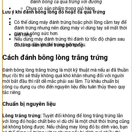
Đánh bông cả quả trứng với đường
Chưa có sản phẩm trong giỏ hàng.
Lưu ý khi đánh bông lòng đỏ hoặc cả quả trứng
Có thể dùng máy đánh trứng hoặc phới lồng cầm tay để
đánh trứng nhưng nên dùng máy vì dùng tay sẽ mất thời
gian và công sức hơn.
Giỏ hàng
Nếu dùng máy đánh trứng thì đánh từ tốc độ chậm sau
đó tăng dần lên để trứng bông đều.
Chưa có sản phẩm trong giỏ hàng.
Cách đánh bông lòng trắng trứng
Đánh bông lòng trắng trứng là một kỹ thuật mà nếu ai đã thuần
thục rồi thì sẽ thấy không quá khó khăn nhưng đối với người
mới bắt đầu thì rất dễ mắc phải sai lầm. Từ khâu chuẩn bị
công cụ dụng cụ cho đến nguyên liệu đều tuân thủy theo quy
tắc riêng.
Chuẩn bị nguyên liệu
Lòng trắng trứng:
Tuyệt đối không để lòng trắng trứng lẫn
với lòng đỏ hoặc chất béo vì dù chỉ là một chút thôi trứng cũng
sẽ không bông được. Nếu chẳng may lòng đỏ bị dính vào, bạn