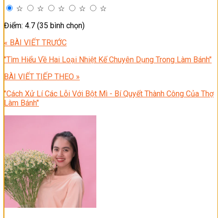
☆
☆
☆
☆
☆
Điểm: 4.7 (35 bình chọn)
« BÀI VIẾT TRƯỚC
"Tìm Hiểu Về Hai Loại Nhiệt Kế Chuyên Dụng Trong Làm Bánh"
BÀI VIẾT TIẾP THEO »
"Cách Xử Lí Các Lỗi Với Bột Mì - Bí Quyết Thành Công Của Thợ
Làm Bánh"