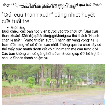
Đoàn kết chính là sức mạnh giúp các đội vượt qua thử thách
Chưa có sản phẩm trong giỏ hàng.
“Giải cứu thanh xuân” bằng nhiệt huyết
của tuổi trẻ
Giỏ hàng
Buổi chiều, các bạn học viên bước vào trò chơi lớn “Giải cứu
Chưa có sản phẩm trong giỏ hàng.
thanh xuân”. Mỗi đội phải lần lượt vượt qua thử thách “Nhanh
chân lẹ mắt”, “Vững trí bền sức”, “Thanh âm vang vọng” tại 3
trạm để mang về số điểm cao nhất. Thông qua trò chơi này có
thể thấy sức mạnh đoàn kết vô cùng mạnh mẽ của từng đội.
Các bạn không chỉ cố gắng hết sức mà còn giúp đỡ, hỗ trợ lẫn
nhau để hoàn thành nhiệm vụ.