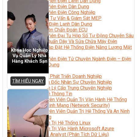
Kỹ Thuật Viên Điện Lạnh Dân Dụng
Kỹ Thuật Viên Điện Dân Dụng
Kỹ Thuật Viên Điện Công Nghiệp
Nghiệp Vụ Tư Vấn & Giám Sát MEP
Sửa Chữa Điện Lạnh Dân Dụng
Chuyên Viên Chẩn Đoán ECU
Kỹ Thuật Viên Đại Tu Hộp Số Tự Động Chuyên Sâu
Kỹ Thuật Quấn Dây Và Sửa Chữa Máy Điện
Thiết Kế Lắp Đặt Hệ Thống Điện Năng Lượng Mặt
Khóa Học Nghiệp
Trời
Vụ Quản Lý Nhà
Kỹ Thuật Viên Điện Tử Chuyên Ngành Điện – Điện
Hàng Khách Sạn
Lạnh Dân Dụng
Ngành Khác
Quản Trị & Phát Triển Doanh Nghiệp
TÌM HIỂU NGAY
Giám Đốc Nhân Sự Chuyên Nghiệp
Quản Lý Cấp Trung Chuyên Nghiệp
Công Nghệ Thông Tin
Chuyên Viên Quản Trị Vận Hành Hệ Thống
An Ninh Mạng (Network Security)
Chuyên Viên Quản Trị Hệ Thống Và An Ninh
Mạng
Quản Trị Hệ Thống Linux
Quản Trị Vận Hành Microsoft Azure
Data Analyst (Phân Tích Dữ Liệu)