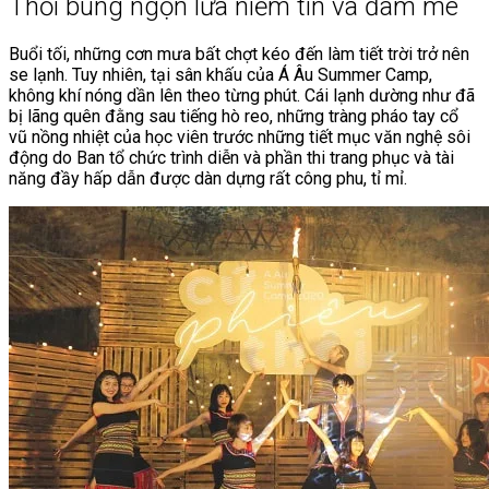
Thổi bùng ngọn lửa niềm tin và đam mê
Buổi tối, những cơn mưa bất chợt kéo đến làm tiết trời trở nên
se lạnh. Tuy nhiên, tại sân khấu của Á Âu Summer Camp,
không khí nóng dần lên theo từng phút. Cái lạnh dường như đã
bị lãng quên đằng sau tiếng hò reo, những tràng pháo tay cổ
vũ nồng nhiệt của học viên trước những tiết mục văn nghệ sôi
động do Ban tổ chức trình diễn và phần thi trang phục và tài
năng đầy hấp dẫn được dàn dựng rất công phu, tỉ mỉ.