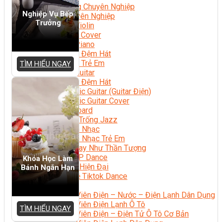
Nhạc Công Chuyên Nghiệp
Nghiệp Vụ Bếp
Ca Sĩ Chuyên Nghiệp
Trưởng
Học Đàn Violin
Học Violin Cover
Học Đàn Piano
Học Piano Đệm Hát
Học Piano Trẻ Em
TÌM HIỂU NGAY
Học Đàn Guitar
Học Guitar Đệm Hát
Học Electric Guitar (Guitar Điện)
Học Electric Guitar Cover
Học Keyboard
Học Đánh Trống Jazz
Học Thanh Nhạc
Học Thanh Nhạc Trẻ Em
Học Hát Hay Như Thần Tượng
Học K-POP Dance
Khóa Học Làm
Học Nhảy Hiện Đại
Bánh Ngắn Hạn
Chuyên Đề Tiktok Dance
Kỹ Thuật – Công Nghệ
Kỹ Thuật Viên Điện – Nước – Điện Lạnh Dân Dụng
Kỹ Thuật Viên Điện Lạnh Ô Tô
TÌM HIỂU NGAY
Kỹ Thuật Viên Điện – Điện Tử Ô Tô Cơ Bản