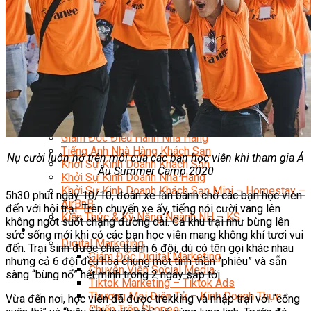
Bí Quyết Kinh Doanh Và Vận Hành Mô Hình Bánh
Chuyên Đề Bếp Bánh
Video Dạy Làm Bánh
Quản Trị NHKS
Quản Trị Nhà Hàng Khách Sạn Quốc Tế
Nghiệp Vụ Quản Lý NH-KS
Quản Lý Nhà Hàng Chuyên Nghiệp
Quản Lý Khách Sạn Chuyên Nghiệp
Nghiệp Vụ Quản Lý Nhà Hàng
Nghiệp Vụ Lễ Tân Chuyên Nghiệp
Giám Đốc Điều Hành Nhà Hàng
Tiếng Anh Nhà Hàng Khách Sạn
Nụ cười luôn nở trên môi của các bạn học viên khi tham gia Á
Khởi Sự Kinh Doanh Khách Sạn
Âu Summer Camp 2020
Khởi Sự Kinh Doanh Nhà Hàng
Khởi Sự Kinh Doanh Khách Sạn Mini – Homestay –
5h30 phút ngày 10/10, đoàn xe lăn bánh chở các bạn học viên
AirBnB
đến với hội trại. Trên chuyến xe ấy, tiếng nói cười vang lên
Kiến Thức & Kỹ Năng Ngành NH – KS
không ngớt suốt chặng đường dài. Cả khu trại như bừng lên
Marketing
sức sống mới khi có các bạn học viên mang không khí tươi vui
Digital Marketing
đến. Trại sinh được chia thành 6 đội, dù có tên gọi khác nhau
Giám Đốc Digital Marketing
nhưng cả 6 đội đều hòa chung một tinh thần “phiêu” và sẵn
Chuyên Viên Social Media
sàng “bùng nổ” hết mình trong 2 ngày sắp tới.
Tiktok Marketing – Tiktok Ads
Thương Mại Điện Tử – Kinh Doanh Thực
Vừa đến nơi, học viên đã được trekking và nhập trại với “cổng
Chiến Trên Shopee