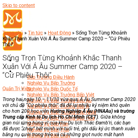
Skip to content
Trang chủ
»
Tin tức
»
Hoạt Động
»
Sống Trọn Từng Khoảnh
Khắc Thanh Xuân Với Á Âu Summer Camp 2020 – “Cứ Phiêu
Thôi”
Sống Trọn Từng Khoảnh Khắc Thanh
Xuân Với Á Âu Summer Camp 2020 –
Đầu Bếp
“Cứ Phiêu Thôi”
Bếp Trưởng Điều Hành
Nghiệp Vụ Bếp Trưởng
Quản Trị Viên
Nghiệp Vụ Bếp Quốc Tế
Nghiệp Vụ Bếp Trưởng Bếp Việt
Trong hai ngày 10 – 11/10 vừa qua, Á Âu Summer Camp 2020
Nghiệp Vụ Bếp Trưởng Bếp Âu
với chủ đề “Cứ phiêu thôi” đã để lại nhiều kỷ niệm khó quên
Nghiệp Vụ Bếp Trưởng Bếp Á
cho hơn 200 học viên
Hướng Nghiệp Á Âu (HNAAu) và trường
Nghiệp Vụ Bếp Trưởng Bếp Nhật
Trung cấp Kinh tế Du lịch Hồ Chí Minh (CET)
. Giữa không
Nghiệp Vụ Bếp Trưởng Bếp Hoa
gian núi rừng hùng vĩ của khu Du lịch Thác Đamb’ri, các bạn
Nghiệp Vụ Bếp Hàn
đã được “cháy” hết mình với tuổi trẻ, ghi dấu ký ức thanh xuân
Nghiệp Vụ Bếp Thái
bằng nụ cười trong trẻo và cả những giọt nước mắt hạnh
Nghiệp Vụ Bếp Chay