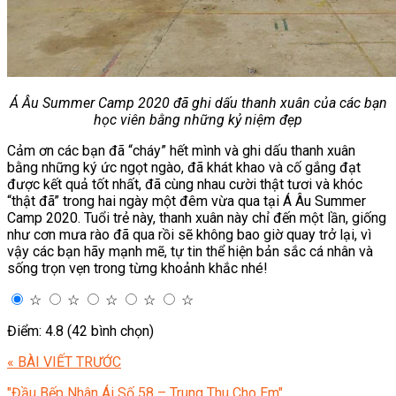
Á Âu Summer Camp 2020 đã ghi dấu thanh xuân của các bạn
học viên bằng những kỷ niệm đẹp
Cảm ơn các bạn đã “cháy” hết mình và ghi dấu thanh xuân
bằng những ký ức ngọt ngào, đã khát khao và cố gắng đạt
được kết quả tốt nhất, đã cùng nhau cười thật tươi và khóc
“thật đã” trong hai ngày một đêm vừa qua tại Á Âu Summer
Camp 2020. Tuổi trẻ này, thanh xuân này chỉ đến một lần, giống
như cơn mưa rào đã qua rồi sẽ không bao giờ quay trở lại, vì
vậy các bạn hãy mạnh mẽ, tự tin thể hiện bản sắc cá nhân và
sống trọn vẹn trong từng khoảnh khắc nhé!
☆
☆
☆
☆
☆
Điểm: 4.8 (42 bình chọn)
« BÀI VIẾT TRƯỚC
"Đầu Bếp Nhân Ái Số 58 – Trung Thu Cho Em"