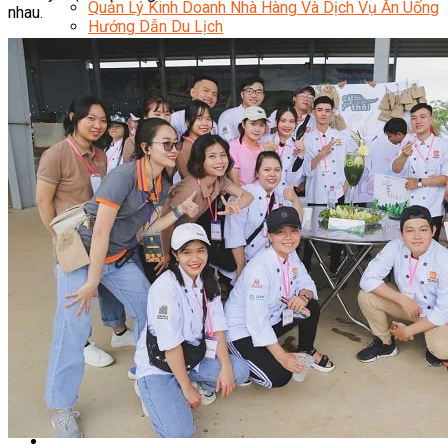
Quản Lý Kinh Doanh Nhà Hàng Và Dịch Vụ Ăn Uống
nhau.
Hướng Dẫn Du Lịch
Quản Trị Lữ Hành
Marketing
Tạo Mẫu Và Chăm Sóc Sắc Đẹp
Truyền Thông Đa Phương Tiện
Công Nghệ Thông Tin
An Ninh Mạng
Thiết Kế Đồ Họa
Âm Nhạc
Điện Công Nghiệp Và Dân Dụng
Văn Hóa Phổ Thông
Nâng Cao Năng Lực Tiếng Anh – Chuẩn TOEIC
Tin Tức
HỌC BỔNG 2026
Học kỹ năng
Đào Tạo Nghề
Hoạt Động
Văn Hóa Ẩm Thực Việt Nam
Sự Kiện Hướng Nghiệp Á Âu
Siêu Thị ĐVP Market