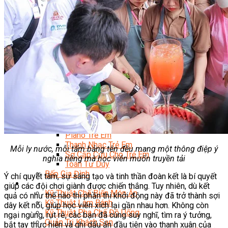
Trại Hè Hướng Nghiệp
Chuyên Đề Á Âu Kitchen For Kid & Teen
Chuyên Đề Kỹ Năng Sống
Khóa Học Nấu Ăn Cho Bé
Hội Họa Thiếu Nhi
Digital Art For Kids
Khóa Học Thiết Kế Truyện Tranh Ai
Khóa Học Họa Sĩ Ai
Khóa Học Biên Tập Video Với Ai
Mc Nhí
Kỳ Thủ Cờ Vua
Lập Trình Cho Trẻ Em
Robotic trẻ em
Piano Trẻ Em
Thanh Nhạc Trẻ Em
Mỗi ly nước, mỗi tấm bảng tên đều mang một thông điệp ý
Sơ Cấp Cứu Cho Trẻ Em
nghĩa riêng mà học viên muốn truyền tải
Toán Tư Duy
Bếp Gia Đình
Ý chí quyết tâm, sự sáng tạo và tinh thần đoàn kết là bí quyết
Trung Cấp CET
giúp các đội chơi giành được chiến thắng. Tuy nhiên, dù kết
Kỹ Thuật Chế Biến Món Ăn
quả có như thế nào thì phần thi khởi động này đã trở thành sợi
Kỹ Thuật Làm Bánh
dây kết nối, giúp học viên xích lại gần nhau hơn. Không còn
Kỹ Thuật Pha Chế Đồ Uống
ngại ngùng, rụt rè, các bạn đã cùng suy nghĩ, tìm ra ý tưởng,
Quản Trị Khách Sạn
bắt tay thực hiện và ghi dấu ấn đầu tiên vào thanh xuân của