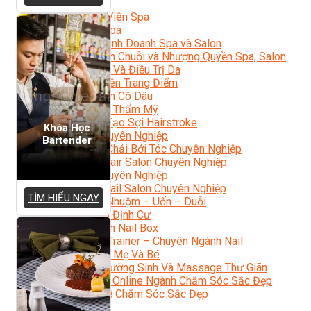
Sắc Đẹp
Kỹ Thuật Viên Spa
Quản Lý Spa
Khởi Sự Kinh Doanh Spa và Salon
Kinh Doanh Chuỗi và Nhượng Quyền Spa, Salon
Chăm Sóc Và Điều Trị Da
Chuyên Viên Trang Điểm
Trang Điểm Cô Dâu
Phun Xăm Thẩm Mỹ
Kỹ Thuật Tạo Sợi Hairstroke
Khóa Học
Barber Chuyên Nghiệp
Bartender
Kỹ Thuật Chải Bới Tóc Chuyên Nghiệp
Quản Lý Hair Salon Chuyên Nghiệp
Nối Mi Chuyên Nghiệp
Quản Lý Nail Salon Chuyên Nghiệp
TÌM HIỂU NGAY
Kỹ Thuật Nhuộm – Uốn – Duỗi
Nail Salon Định Cư
Kinh Doanh Nail Box
Train The Trainer – Chuyên Ngành Nail
Chăm Sóc Mẹ Và Bé
Gội Đầu Dưỡng Sinh Và Massage Thư Giãn
Marketing Online Ngành Chăm Sóc Sắc Đẹp
Chuyên Đề Chăm Sóc Sắc Đẹp
Âm Nhạc