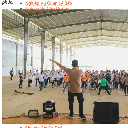
phúc.
Nghiệp Vụ Quản Lý Bếp
Nghiệp Vụ Cấp Dưỡng
Nghiệp Vụ Bếp Phụ
Điểm Tâm Hồng Kông
Eat Clean
Food Stylist
Master Class
Bếp Gia Đình
Học Nấu Ăn Mở Quán
Chuyên Đề Bếp Nóng
Khởi Sự Kinh Doanh Ngành F&B
Khởi Sự Kinh Doanh Nhà Hàng
Bí Quyết Kinh Doanh và Vận Hành Mô Hình Ẩm
Thực
Video Dạy Nấu Ăn
Pha Chế
Nghiệp Vụ Bar Trưởng
Nghiệp Vụ Bartender Chuyên Nghiệp
Nghiệp Vụ Barista Chuyên Nghiệp
Nghiệp Vụ Flair Bartending Chuyên Nghiệp
Nghiệp Vụ Pha Chế Đặc Biệt
Nghiệp Vụ Pha Chế Tổng Hợp
Nghiệp Vụ Quản Lý Bar