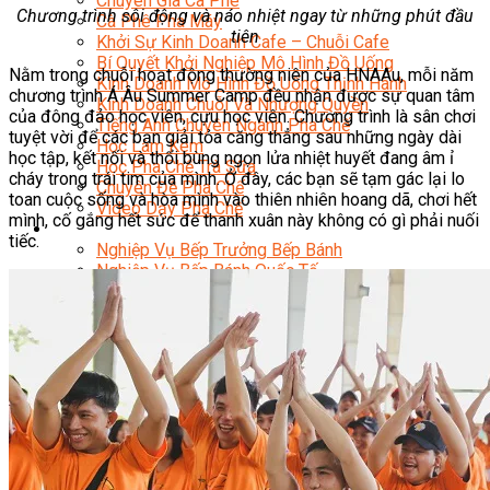
Chuyên Gia Cà Phê
Chương trình sôi động và náo nhiệt ngay từ những phút đầu
Cà Phê Pha Máy
tiên
Khởi Sự Kinh Doanh Cafe – Chuỗi Cafe
Bí Quyết Khởi Nghiệp Mô Hình Đồ Uống
Nằm trong chuỗi hoạt động thường niên của HNAAu, mỗi năm
Kinh Doanh Mô Hình Đồ Uống Thịnh Hành
chương trình Á Âu Summer Camp đều nhận được sự quan tâm
Kinh Doanh Chuỗi Và Nhượng Quyền
của đông đảo học viên, cựu học viên. Chương trình là sân chơi
Tiếng Anh Chuyên Ngành Pha Chế
tuyệt vời để các bạn giải tỏa căng thẳng sau những ngày dài
Học Làm Kem
học tập, kết nối và thổi bùng ngọn lửa nhiệt huyết đang âm ỉ
Học Pha Chế Trà Sữa
cháy trong trái tim của mình. Ở đây, các bạn sẽ tạm gác lại lo
Chuyên Đề Pha Chế
toan cuộc sống và hòa mình vào thiên nhiên hoang dã, chơi hết
Video Dạy Pha Chế
mình, cố gắng hết sức để thanh xuân này không có gì phải nuối
Làm Bánh
tiếc.
Nghiệp Vụ Bếp Trưởng Bếp Bánh
Nghiệp Vụ Bếp Bánh Quốc Tế
Nghiệp Vụ Quản Lý Bếp Bánh
Nghiệp Vụ Bánh Kem
Bánh Việt
Bánh Nhật
Bánh Mì Nâng Cao
Bánh Đài Loan
Bánh Ngắn Hạn
Bánh Kinh Doanh
Handmade Mini Cake
Master Class