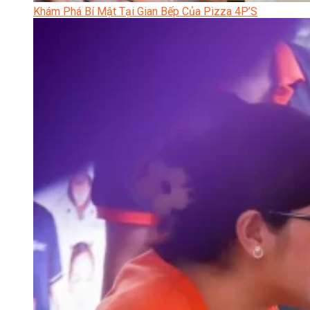
Khám Phá Bí Mật Tại Gian Bếp Của Pizza 4P’S