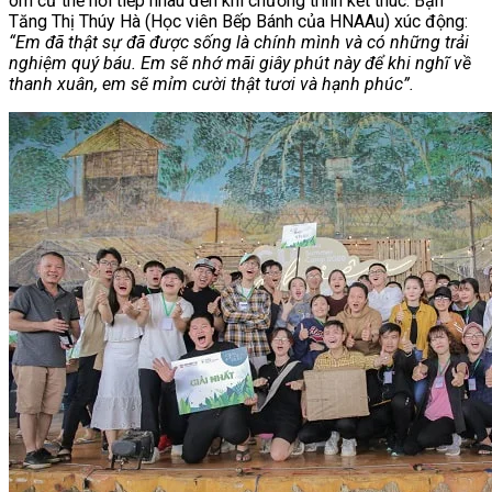
ôm cứ thế nối tiếp nhau đến khi chương trình kết thúc. Bạn
Tăng Thị Thúy Hà (Học viên Bếp Bánh của HNAAu) xúc động:
“Em đã thật sự đã được sống là chính mình và có những trải
nghiệm quý báu. Em sẽ nhớ mãi giây phút này để khi nghĩ về
thanh xuân, em sẽ mỉm cười thật tươi và hạnh phúc”.