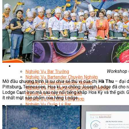
Nghiệp Vụ Bếp Phụ
Điểm Tâm Hồng Kông
Eat Clean
Food Stylist
Master Class
Bếp Gia Đình
Học Nấu Ăn Mở Quán
Chuyên Đề Bếp Nóng
Khởi Sự Kinh Doanh Ngành F&B
Khởi Sự Kinh Doanh Nhà Hàng
Bí Quyết Kinh Doanh và Vận Hành Mô Hình Ẩm Thực
Video Dạy Nấu Ăn
Pha Chế
Workshop C
Nghiệp Vụ Bar Trưởng
Nghiệp Vụ Bartender Chuyên Nghiệp
Mở đầu chương trình là sự chia sẻ thú vị của chị
Hà Thu
– đại d
Nghiệp Vụ Barista Chuyên Nghiệp
Pittsburg, Tennessee, Hoa kì, vợ chồng Joseph Lodge đã cho ra
Nghiệp Vụ Flair Bartending Chuyên Nghiệp
Lodge Cast Iron mà sau này nổi tiếng khắp Hoa Kỳ và thế giới. 
Nghiệp Vụ Pha Chế Đặc Biệt
ít nhất một sản phẩm của hãng Lodge.
Nghiệp Vụ Pha Chế Tổng Hợp
Nghiệp Vụ Quản Lý Bar
Chuyên Gia Cà Phê
Cà Phê Pha Máy
Khởi Sự Kinh Doanh Cafe – Chuỗi Cafe
Bí Quyết Khởi Nghiệp Mô Hình Đồ Uống