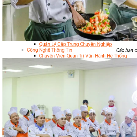
Kỹ Thuật Viên Đại Tu Hộp Số Tự Động Chuyên Sâu
Kỹ Thuật Quấn Dây Và Sửa Chữa Máy Điện
Thiết Kế Lắp Đặt Hệ Thống Điện Năng Lượng Mặt Tr
Kỹ Thuật Viên Điện Tử Chuyên Ngành Điện – Điện 
Ngành Khác
Quản Trị & Phát Triển Doanh Nghiệp
Giám Đốc Nhân Sự Chuyên Nghiệp
Quản Lý Cấp Trung Chuyên Nghiệp
Công Nghệ Thông Tin
Các bạn 
Chuyên Viên Quản Trị Vận Hành Hệ Thống
An Ninh Mạng (Network Security)
Chuyên Viên Quản Trị Hệ Thống Và An Ninh M
Quản Trị Hệ Thống Linux
Quản Trị Vận Hành Microsoft Azure
Data Analyst (Phân Tích Dữ Liệu)
Data Visualization (Trực Quan Hóa Dữ Liệu)
Data System (Quản Trị Dữ Liệu)
Chuyên Viên Lập Trình (Full Stack)
Chuyên Viên Lập Trình Website (Full Stack)
Chuyên Viên Lập Trình Mobile (Full Stack)
Software Testing
Trọn Bộ Công Cụ AI Văn Phòng
Trọn Bộ Công Cụ AI Ứng Dụng Giảng Dạy