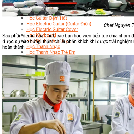
Học Piano Đệm Hát
Học Piano Trẻ Em
Học Đàn Guitar
Học Guitar Đệm Hát
Học Electric Guitar (Guitar Điện)
Chef Nguyễn T
Học Electric Guitar Cover
Học Keyboard
Sau phần demo của Chef, các bạn học viên tiếp tục chia nhóm 
Học Đánh Trống Jazz
được sự hào hứng, thậm chí là phấn khích khi được trải nghiệm
Học Thanh Nhạc
hoàn thành.
Học Thanh Nhạc Trẻ Em
Học Hát Hay Như Thần Tượng
Học K-POP Dance
Học Nhảy Hiện Đại
Chuyên Đề Tiktok Dance
Kỹ Thuật – Công Nghệ
Kỹ Thuật Viên Điện – Nước – Điện Lạnh Dân Dụng
Kỹ Thuật Viên Điện Lạnh Ô Tô
Kỹ Thuật Viên Điện – Điện Tử Ô Tô Cơ Bản
Kỹ Thuật Viên Điện Lạnh Dân Dụng
Kỹ Thuật Viên Điện Dân Dụng
Kỹ Thuật Viên Điện Công Nghiệp
Nghiệp Vụ Tư Vấn & Giám Sát MEP
Sửa Chữa Điện Lạnh Dân Dụng
Chuyên Viên Chẩn Đoán ECU