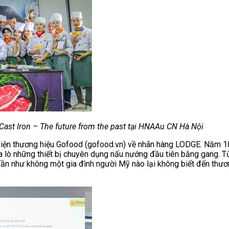
ast Iron – The future from the past tại HNAAu CN Hà Nội
iện thương hiệu Gofood (gofood.vn) về nhãn hàng LODGE. Năm 189
 lò những thiết bị chuyên dụng nấu nướng đầu tiên bằng gang. T
Gần như không một gia đình người Mỹ nào lại không biết đến thươ