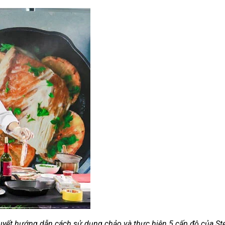
AirBnB
 Trên Shopee
yết hướng dẫn cách sử dụng chảo và thực hiện 5 cấp độ của St