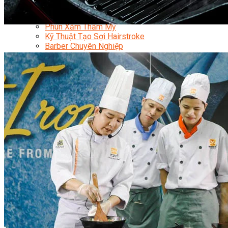
Chuyên Viên Trang Điểm
Trang Điểm Cô Dâu
Phun Xăm Thẩm Mỹ
Kỹ Thuật Tạo Sợi Hairstroke
Barber Chuyên Nghiệp
Kỹ Thuật Chải Bới Tóc Chuyên Nghiệp
Quản Lý Hair Salon Chuyên Nghiệp
Nối Mi Chuyên Nghiệp
Quản Lý Nail Salon Chuyên Nghiệp
Kỹ Thuật Nhuộm – Uốn – Duỗi
Nail Salon Định Cư
Kinh Doanh Nail Box
Train The Trainer – Chuyên Ngành Nail
Chăm Sóc Mẹ Và Bé
Gội Đầu Dưỡng Sinh Và Massage Thư Giãn
Marketing Online Ngành Chăm Sóc Sắc Đẹp
Chuyên Đề Chăm Sóc Sắc Đẹp
Âm Nhạc
Nhạc Công Chuyên Nghiệp
Ca Sĩ Chuyên Nghiệp
Học Đàn Violin
Học Violin Cover
Học Đàn Piano