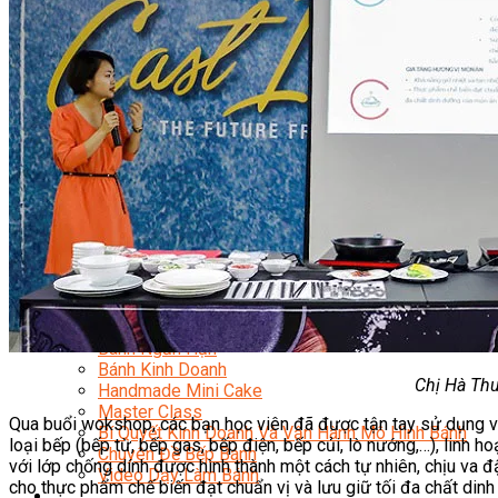
Kinh Doanh Mô Hình Đồ Uống Thịnh Hành
Kinh Doanh Chuỗi Và Nhượng Quyền
Tiếng Anh Chuyên Ngành Pha Chế
Học Làm Kem
Học Pha Chế Trà Sữa
Chuyên Đề Pha Chế
Video Dạy Pha Chế
Làm Bánh
Nghiệp Vụ Bếp Trưởng Bếp Bánh
Nghiệp Vụ Bếp Bánh Quốc Tế
Nghiệp Vụ Quản Lý Bếp Bánh
Nghiệp Vụ Bánh Kem
Bánh Việt
Bánh Nhật
Bánh Mì Nâng Cao
Bánh Đài Loan
Bánh Ngắn Hạn
Bánh Kinh Doanh
Chị Hà Thu
Handmade Mini Cake
Master Class
Qua buổi wokshop, các bạn học viên đã được tận tay sử dụng và
Bí Quyết Kinh Doanh Và Vận Hành Mô Hình Bánh
loại bếp (bếp từ, bếp gas, bếp điện, bếp củi, lò nướng,…), linh
Chuyên Đề Bếp Bánh
với lớp chống dính được hình thành một cách tự nhiên, chịu va đậ
Video Dạy Làm Bánh
cho thực phẩm chế biến đạt chuẩn vị và lưu giữ tối đa chất din
Quản Trị NHKS