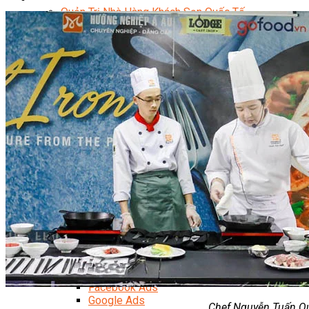
Quản Trị Nhà Hàng Khách Sạn Quốc Tế
Nghiệp Vụ Quản Lý NH-KS
Quản Lý Nhà Hàng Chuyên Nghiệp
Quản Lý Khách Sạn Chuyên Nghiệp
Nghiệp Vụ Quản Lý Nhà Hàng
Nghiệp Vụ Lễ Tân Chuyên Nghiệp
Giám Đốc Điều Hành Nhà Hàng
Tiếng Anh Nhà Hàng Khách Sạn
Khởi Sự Kinh Doanh Khách Sạn
Khởi Sự Kinh Doanh Nhà Hàng
Khởi Sự Kinh Doanh Khách Sạn Mini – Homestay – 
Kiến Thức & Kỹ Năng Ngành NH – KS
Marketing
Digital Marketing
Giám Đốc Digital Marketing
Chuyên Viên Social Media
Tiktok Marketing – Tiktok Ads
Thương Mại Điện Tử – Kinh Doanh Thực Chiến
Facebook Marketing
Search Engine Optimization (SEO)
Quản Trị Fanpage
Facebook Ads
Google Ads
Chef Nguyễn Tuấn Qu