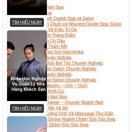
Sắc Đẹp
Kỹ Thuật Viên Spa
Quản Lý Spa
Khởi Sự Kinh Doanh Spa và Salon
TÌM HIỂU NGAY
Kinh Doanh Chuỗi và Nhượng Quyền Spa, Salon
Chăm Sóc Và Điều Trị Da
Chuyên Viên Trang Điểm
Trang Điểm Cô Dâu
Phun Xăm Thẩm Mỹ
Kỹ Thuật Tạo Sợi Hairstroke
Barber Chuyên Nghiệp
Kỹ Thuật Chải Bới Tóc Chuyên Nghiệp
Quản Lý Hair Salon Chuyên Nghiệp
Nối Mi Chuyên Nghiệp
Khóa Học Nghiệp
Quản Lý Nail Salon Chuyên Nghiệp
Vụ Quản Lý Nhà
Kỹ Thuật Nhuộm – Uốn – Duỗi
Hàng Khách Sạn
Nail Salon Định Cư
Kinh Doanh Nail Box
Train The Trainer – Chuyên Ngành Nail
Chăm Sóc Mẹ Và Bé
TÌM HIỂU NGAY
Gội Đầu Dưỡng Sinh Và Massage Thư Giãn
Marketing Online Ngành Chăm Sóc Sắc Đẹp
Chuyên Đề Chăm Sóc Sắc Đẹp
Âm Nhạc