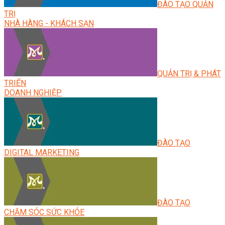
ĐÀO TẠO QUẢN
TRỊ
NHÀ HÀNG - KHÁCH SẠN
QUẢN TRỊ & PHÁT
TRIỂN
DOANH NGHIỆP
ĐÀO TẠO
DIGITAL MARKETING
ĐÀO TẠO
CHĂM SÓC SỨC KHỎE