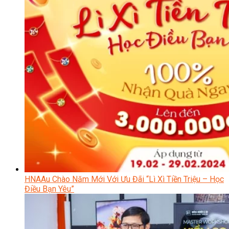
HNAAu Chào Năm Mới Với Ưu Đãi “Lì Xì Tiền Triệu – Học
Điều Bạn Yêu”