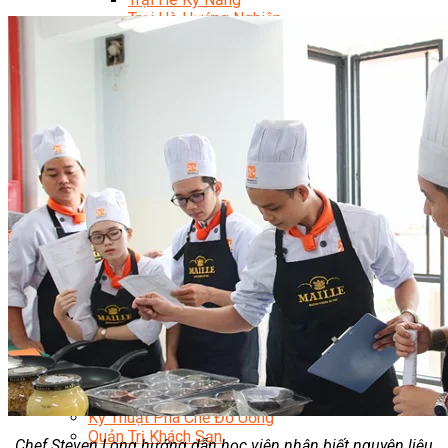
Trại Hè Hướng Nghiệp
Chuyên Đề Á Âu Kitchen For Kid & Teen
Chuyên Đề Kỹ Năng Sống
Khóa Học Nấu Ăn Cho Bé
Hội Họa Thiếu Nhi
Digital Art For Kids
Khóa Học Thiết Kế Truyện Tranh Ai
Khóa Học Họa Sĩ Ai
Khóa Học Biên Tập Video Với Ai
Mc Nhí
Kỳ Thủ Cờ Vua
Lập Trình Cho Trẻ Em
Robotic trẻ em
Piano Trẻ Em
Thanh Nhạc Trẻ Em
Sơ Cấp Cứu Cho Trẻ Em
Toán Tư Duy
Bếp Gia Đình
Trung Cấp CET
Kỹ Thuật Chế Biến Món Ăn
Kỹ Thuật Làm Bánh
Kỹ Thuật Pha Chế Đồ Uống
Quản Trị Khách Sạn
Chef Steven Long hướng dẫn học viên nhận biết nguyên liệu