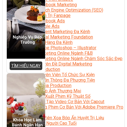
Facebook Marketing
Search Engine Optimization (SEO)
Quản Trị Fanpage
Facebook Ads
Google Ads
Content Marketing Đa Kênh
Digital Marketing Foundation
Nghiệp Vụ Bếp
Trưởng
Bán Hàng Đa Kênh
Adobe Photoshop – Illustrator
Marketing Online Ngành F&B
Marketing Online Ngành Chăm Sóc Sắc Đẹp
Chuyên Đề Digital Marketing
TÌM HIỂU NGAY
Media Production
Chuyên Viên Tổ Chức Sự Kiện
Truyền Thông Đa Phương Tiện
Media Production
Nhiếp Ảnh Thương Mại
Sản Xuất Phim Kỹ Thuật Số
Biên Tập Video Cơ Bản Với Capcut
Dựng Phim Cơ Bản Với Adobe Premiere Pro
Sức Khỏe
Kỹ Thuật Viên Xoa Bóp Ấn Huyệt Trị Liệu
Khóa Học Làm
Chăm Sóc Người Cao Tuổi
Bánh Ngắn Hạn