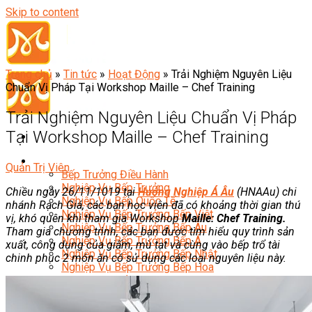
Skip to content
Trang chủ
»
Tin tức
»
Hoạt Động
»
Trải Nghiệm Nguyên Liệu
Chuẩn Vị Pháp Tại Workshop Maille – Chef Training
Trải Nghiệm Nguyên Liệu Chuẩn Vị Pháp
Tại Workshop Maille – Chef Training
Đầu Bếp
Quản Trị Viên
Bếp Trưởng Điều Hành
Nghiệp Vụ Bếp Trưởng
Chiều ngày 26/11/1019 tại
Hướng Nghiệp Á Âu
(HNAAu) chi
Nghiệp Vụ Bếp Quốc Tế
nhánh Rạch Giá, các bạn học viên đã có khoảng thời gian thú
Nghiệp Vụ Bếp Trưởng Bếp Việt
vị, khó quên khi tham gia Workshop
Maille: Chef Training.
Nghiệp Vụ Bếp Trưởng Bếp Âu
Tham gia chương trình, các bạn được tìm hiểu quy trình sản
Nghiệp Vụ Bếp Trưởng Bếp Á
xuất, công dụng của giấm, mù tạt và cùng vào bếp trổ tài
Nghiệp Vụ Bếp Trưởng Bếp Nhật
chinh phục 2 món ăn có sử dụng các loại nguyên liệu này.
Nghiệp Vụ Bếp Trưởng Bếp Hoa
Nghiệp Vụ Bếp Hàn
Nghiệp Vụ Bếp Thái
Nghiệp Vụ Bếp Chay