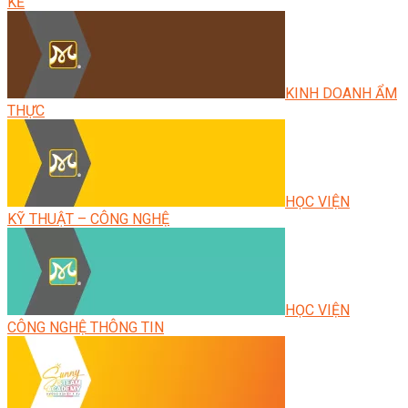
KẾ
KINH DOANH ẨM
THỰC
HỌC VIỆN
KỸ THUẬT – CÔNG NGHỆ
HỌC VIỆN
CÔNG NGHỆ THÔNG TIN