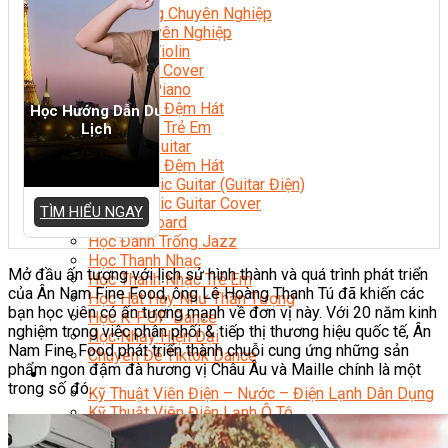
Nhạc Công Chuyên Nghiệp
Ca Sĩ Chuyên Nghiệp
Học Đàn Violin
Học Violin Cover
Học Đàn Piano
Học Piano Đệm Hát
Học Hướng Dẫn Du
Học Piano Trẻ Em
Lịch
Học Đàn Guitar
Học Guitar Đệm Hát
Học Electric Guitar (Guitar Điện)
Học Electric Guitar Cover
TÌM HIỂU NGAY
Học Keyboard
Học Đánh Trống Jazz
Học Thanh Nhạc
Mở đầu ấn tượng với lịch sử hình thành và quá trình phát triển
Học Thanh Nhạc Trẻ Em
của Ân Nam Fine Food, ông Lê Hoàng Thanh Tú đã khiến các
Học Hát Hay Như Thần Tượng
bạn học viên có ấn tượng mạnh về đơn vị này. Với 20 năm kinh
Học K-POP Dance
nghiệm trong việc phân phối & tiếp thị thương hiệu quốc tế, Ân
Học Nhảy Hiện Đại
Nam Fine Food phát triển thành chuỗi cung ứng những sản
Chuyên Đề Tiktok Dance
phẩm ngon đậm đà hương vị Châu Âu và Maille chính là một
Kỹ Thuật – Công Nghệ
trong số đó.
Kỹ Thuật Viên Điện – Nước – Điện Lạnh Dân Dụng
Kỹ Thuật Viên Điện Lạnh Ô Tô
Kỹ Thuật Viên Điện – Điện Tử Ô Tô Cơ Bản