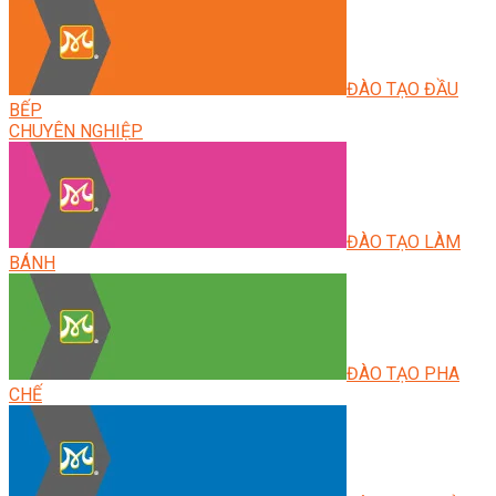
ĐÀO TẠO ĐẦU
BẾP
CHUYÊN NGHIỆP
ĐÀO TẠO LÀM
BÁNH
ĐÀO TẠO PHA
CHẾ