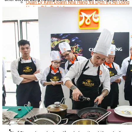
Quản Lý Kinh Doanh Nhà Hàng Và Dịch Vụ Ăn Uống
Hướng Dẫn Du Lịch
Quản Trị Lữ Hành
Marketing
Tạo Mẫu Và Chăm Sóc Sắc Đẹp
Truyền Thông Đa Phương Tiện
Công Nghệ Thông Tin
An Ninh Mạng
Thiết Kế Đồ Họa
Âm Nhạc
Điện Công Nghiệp Và Dân Dụng
Văn Hóa Phổ Thông
Nâng Cao Năng Lực Tiếng Anh – Chuẩn TOEIC
Tin Tức
HỌC BỔNG 2026
Học kỹ năng
Đào Tạo Nghề
Hoạt Động
Văn Hóa Ẩm Thực Việt Nam
Sự Kiện Hướng Nghiệp Á Âu
Siêu Thị ĐVP Market