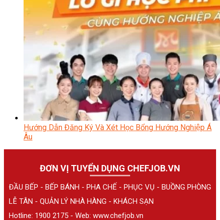
Hướng Dẫn Đăng Ký Và Xét Học Bổng Hướng Nghiệp Á
Âu
ĐƠN VỊ TUYỂN DỤNG CHEFJOB.VN
ĐẦU BẾP - BẾP BÁNH - PHA CHẾ - PHỤC VỤ - BUỒNG PHÒNG
LỄ TÂN - QUẢN LÝ NHÀ HÀNG - KHÁCH SẠN
Hotline: 1900 2175 - Web:
www.chefjob.vn