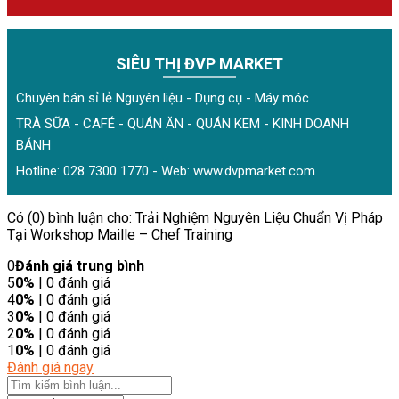
SIÊU THỊ ĐVP MARKET
Chuyên bán sỉ lẻ Nguyên liệu - Dụng cụ - Máy móc
TRÀ SỮA - CAFÉ - QUÁN ĂN - QUÁN KEM - KINH DOANH
BÁNH
Hotline: 028 7300 1770 - Web:
www.dvpmarket.com
Có (0) bình luận cho: Trải Nghiệm Nguyên Liệu Chuẩn Vị Pháp
Tại Workshop Maille – Chef Training
0
Đánh giá trung bình
5
0%
| 0 đánh giá
4
0%
| 0 đánh giá
3
0%
| 0 đánh giá
2
0%
| 0 đánh giá
1
0%
| 0 đánh giá
Đánh giá ngay