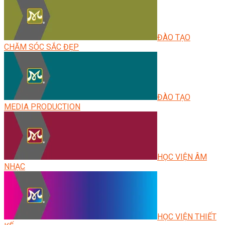
ĐÀO TẠO
CHĂM SÓC SẮC ĐẸP
ĐÀO TẠO
MEDIA PRODUCTION
HỌC VIỆN ÂM
NHẠC
HỌC VIỆN THIẾT