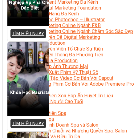
Content Marketing Đa Kênh
Nghiệp Vụ Pha Chế
Digital Marketing Foundation
Đặc Biệt
Bán Hàng Đa Kênh
Adobe Photoshop – Illustrator
Marketing Online Ngành F&B
Marketing Online Ngành Chăm Sóc Sắc Đẹp
TÌM HIỂU NGAY
Chuyên Đề Digital Marketing
Media Production
Chuyên Viên Tổ Chức Sự Kiện
Truyền Thông Đa Phương Tiện
Media Production
Nhiếp Ảnh Thương Mại
Sản Xuất Phim Kỹ Thuật Số
Biên Tập Video Cơ Bản Với Capcut
Dựng Phim Cơ Bản Với Adobe Premiere Pro
Sức Khỏe
Khóa Học Basrista
Kỹ Thuật Viên Xoa Bóp Ấn Huyệt Trị Liệu
Chăm Sóc Người Cao Tuổi
Sắc Đẹp
Kỹ Thuật Viên Spa
Quản Lý Spa
TÌM HIỂU NGAY
Khởi Sự Kinh Doanh Spa và Salon
Kinh Doanh Chuỗi và Nhượng Quyền Spa, Salon
Chăm Sóc Và Điều Trị Da