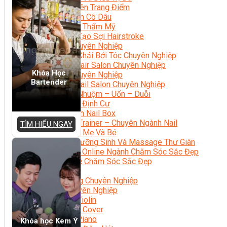
Chuyên Viên Trang Điểm
Trang Điểm Cô Dâu
Phun Xăm Thẩm Mỹ
Kỹ Thuật Tạo Sợi Hairstroke
Barber Chuyên Nghiệp
Kỹ Thuật Chải Bới Tóc Chuyên Nghiệp
Quản Lý Hair Salon Chuyên Nghiệp
Khóa Học
Nối Mi Chuyên Nghiệp
Bartender
Quản Lý Nail Salon Chuyên Nghiệp
Kỹ Thuật Nhuộm – Uốn – Duỗi
Nail Salon Định Cư
Kinh Doanh Nail Box
Train The Trainer – Chuyên Ngành Nail
TÌM HIỂU NGAY
Chăm Sóc Mẹ Và Bé
Gội Đầu Dưỡng Sinh Và Massage Thư Giãn
Marketing Online Ngành Chăm Sóc Sắc Đẹp
Chuyên Đề Chăm Sóc Sắc Đẹp
Âm Nhạc
Nhạc Công Chuyên Nghiệp
Ca Sĩ Chuyên Nghiệp
Học Đàn Violin
Học Violin Cover
Học Đàn Piano
Khóa học Kem Ý