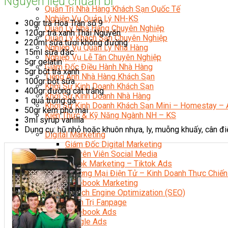
Nguyên liệu chuẩn bị
Quản Trị Nhà Hàng Khách Sạn Quốc Tế
Nghiệp Vụ Quản Lý NH-KS
30gr trà Hoa Trân số 9
Quản Lý Nhà Hàng Chuyên Nghiệp
120gr trà xanh Thái Nguyên
Quản Lý Khách Sạn Chuyên Nghiệp
220ml sữa tươi không đường
Nghiệp Vụ Quản Lý Nhà Hàng
15ml sữa đặc
Nghiệp Vụ Lễ Tân Chuyên Nghiệp
5gr gelatin
Giám Đốc Điều Hành Nhà Hàng
5gr bột trà xanh
Tiếng Anh Nhà Hàng Khách Sạn
100gr bột sữa
Khởi Sự Kinh Doanh Khách Sạn
400gr đường cát trắng
Khởi Sự Kinh Doanh Nhà Hàng
1 quả trứng gà
Khởi Sự Kinh Doanh Khách Sạn Mini – Homestay – 
50gr kem phô mai
Kiến Thức & Kỹ Năng Ngành NH – KS
3ml syrup vanilla
Marketing
Dụng cụ: hũ nhỏ hoặc khuôn nhựa, ly, muỗng khuấy, cân điện
Digital Marketing
Giám Đốc Digital Marketing
Chuyên Viên Social Media
Tiktok Marketing – Tiktok Ads
Thương Mại Điện Tử – Kinh Doanh Thực Chiến
Facebook Marketing
Search Engine Optimization (SEO)
Quản Trị Fanpage
Facebook Ads
Google Ads