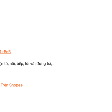
AirBnB
 tử, nồi, bếp, túi vải đựng trà,…
 Trên Shopee