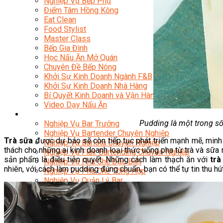
Nghiệp Vụ Bếp Phụ
Điểm Tâm Hồng Kông
Eat Clean
Food Stylist
Master Class
Bếp Gia Đình
Học Nấu Ăn Mở Quán
Chuyên Đề Bếp Nóng
Khởi Sự Kinh Doanh Ngành F&B
Khởi Sự Kinh Doanh Nhà Hàng
Bí Quyết Kinh Doanh và Vận Hành Mô Hình Ẩm Thực
Video Dạy Nấu Ăn
Pha Chế
Pudding là một trong số
Nghiệp Vụ Bar Trưởng
Nghiệp Vụ Bartender Chuyên Nghiệp
Trà sữa
được dự báo sẽ còn tiếp tục phát triển mạnh mẽ, minh 
Nghiệp Vụ Barista Chuyên Nghiệp
thách cho những ai kinh doanh loại thức uống pha từ trà và sữa 
Nghiệp Vụ Flair Bartending Chuyên Nghiệp
sản phẩm là điều tiên quyết. Những cách làm thạch ăn với
trà
Nghiệp Vụ Pha Chế Đặc Biệt
nhiên, với cách làm pudding đúng chuẩn, bạn có thể tự tin thu h
Nghiệp Vụ Pha Chế Tổng Hợp
Nghiệp Vụ Quản Lý Bar
Chuyên Gia Cà Phê
Cà Phê Pha Máy
Khởi Sự Kinh Doanh Cafe – Chuỗi Cafe
Bí Quyết Khởi Nghiệp Mô Hình Đồ Uống