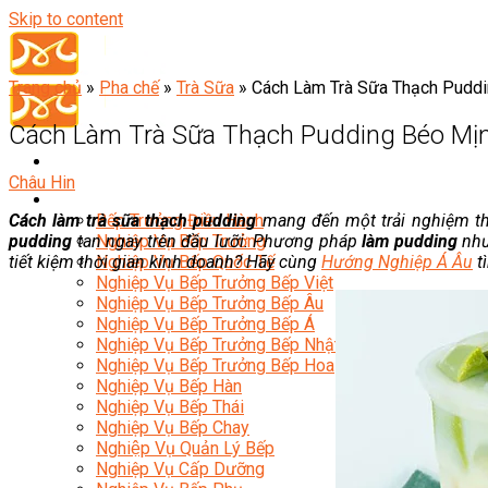
Skip to content
Trang chủ
»
Pha chế
»
Trà Sữa
»
Cách Làm Trà Sữa Thạch Pudd
Cách Làm Trà Sữa Thạch Pudding Béo Mị
Châu Hin
Đầu Bếp
Cách làm trà sữa thạch pudding
mang đến một trải nghiệm th
Bếp Trưởng Điều Hành
pudding
tan ngay trên đầu lưỡi. Phương pháp
làm pudding
như
Nghiệp Vụ Bếp Trưởng
tiết kiệm thời gian kinh doanh? Hãy cùng
Hướng Nghiệp Á Âu
t
Nghiệp Vụ Bếp Quốc Tế
Nghiệp Vụ Bếp Trưởng Bếp Việt
Nghiệp Vụ Bếp Trưởng Bếp Âu
Nghiệp Vụ Bếp Trưởng Bếp Á
Nghiệp Vụ Bếp Trưởng Bếp Nhật
Nghiệp Vụ Bếp Trưởng Bếp Hoa
Nghiệp Vụ Bếp Hàn
Nghiệp Vụ Bếp Thái
Nghiệp Vụ Bếp Chay
Nghiệp Vụ Quản Lý Bếp
Nghiệp Vụ Cấp Dưỡng