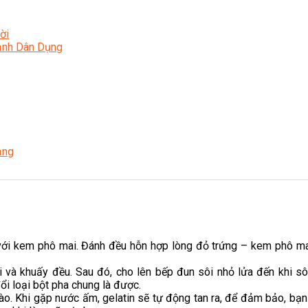
ời
Lạnh Dân Dụng
ạng
 với kem phô mai. Đánh đều hỗn hợp lòng đỏ trứng – kem phô m
và khuấy đều. Sau đó, cho lên bếp đun sôi nhỏ lửa đến khi sôi 
ổi loại bột pha chung là được.
 vào. Khi gặp nước ấm, gelatin sẽ tự động tan ra, để đảm bảo, bạ