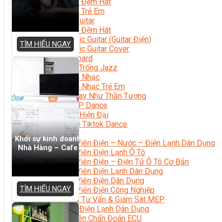
Học Piano Đệm Hát
Học Piano Trẻ Em
Học Đàn Guitar
Học Guitar Đệm Hát
Học Electric Guitar (Guitar Điện)
TÌM HIỂU NGAY
Học Electric Guitar Cover
Học Keyboard
Học Đánh Trống Jazz
Học Thanh Nhạc
Học Thanh Nhạc Trẻ Em
Học Hát Hay Như Thần Tượng
Học K-POP Dance
Học Nhảy Hiện Đại
Chuyên Đề Tiktok Dance
Kỹ Thuật – Công Nghệ
Khởi sự kinh doanh
Kỹ Thuật Viên Điện – Nước – Điện Lạnh Dân Dụng
Nhà Hàng – Cafe
Kỹ Thuật Viên Điện Lạnh Ô Tô
Kỹ Thuật Viên Điện – Điện Tử Ô Tô Cơ Bản
Kỹ Thuật Viên Điện Lạnh Dân Dụng
Kỹ Thuật Viên Điện Dân Dụng
TÌM HIỂU NGAY
Kỹ Thuật Viên Điện Công Nghiệp
Nghiệp Vụ Tư Vấn & Giám Sát MEP
Sửa Chữa Điện Lạnh Dân Dụng
Chuyên Viên Chẩn Đoán ECU