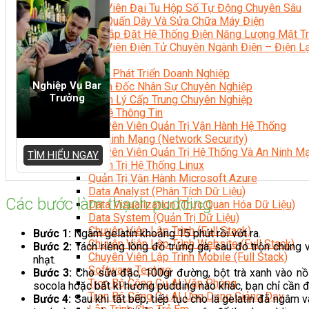
Kỹ Thuật Viên Đại Tu Hộp Số Tự Động Chuyên Sâu
Kỹ Thuật Quấn Dây Và Sửa Chữa Máy Điện
Thiết Kế Lắp Đặt Hệ Thống Điện Năng Lượng Mặt Tr
Kỹ Thuật Viên Điện Tử Chuyên Ngành Điện – Điện 
Ngành Khác
Quản Trị & Phát Triển Doanh Nghiệp
Nghiệp Vụ Bar
Giám Đốc Nhân Sự Chuyên Nghiệp
Trưởng
Quản Lý Cấp Trung Chuyên Nghiệp
Công Nghệ Thông Tin
Chuyên Viên Quản Trị Vận Hành Hệ Thống
An Ninh Mạng (Network Security)
Chuyên Viên Quản Trị Hệ Thống Và An Ninh M
TÌM HIỂU NGAY
Quản Trị Hệ Thống Linux
Quản Trị Vận Hành Microsoft Azure
Data Analyst (Phân Tích Dữ Liệu)
Các bước làm thạch pudding
Data Visualization (Trực Quan Hóa Dữ Liệu)
Data System (Quản Trị Dữ Liệu)
Chuyên Viên Lập Trình (Full Stack)
Bước 1:
Ngâm gelatin khoảng 15 phút rồi vớt ra.
Chuyên Viên Lập Trình Website (Full Stack)
Bước 2:
Tách riêng lòng đỏ trứng gà, sau đó trộn chung
Chuyên Viên Lập Trình Mobile (Full Stack)
nhạt.
Software Testing
Bước 3:
Cho sữa đặc, 100gr đường, bột trà xanh vào nồi 
Trọn Bộ Công Cụ AI Văn Phòng
socola hoặc bất kì hương pudding nào khác, bạn chỉ cần đ
Trọn Bộ Công Cụ AI Ứng Dụng Giảng Dạy
Bước 4:
Sau khi tắt bếp, tiếp tục cho lá gelatin đã ngâm