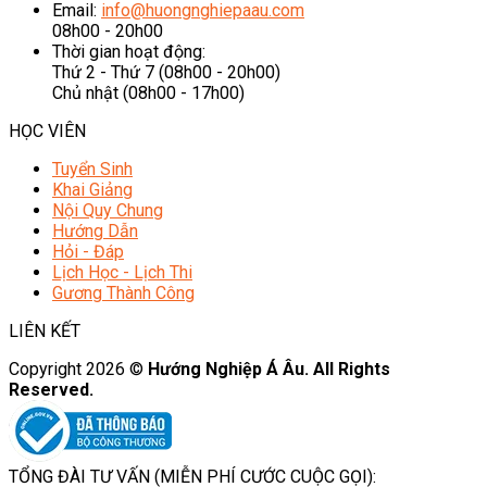
Email:
info@huongnghiepaau.com
08h00 - 20h00
Thời gian hoạt động:
Thứ 2 - Thứ 7 (08h00 - 20h00)
Chủ nhật (08h00 - 17h00)
HỌC VIÊN
Tuyển Sinh
Khai Giảng
Nội Quy Chung
Hướng Dẫn
Hỏi - Đáp
Lịch Học - Lịch Thi
Gương Thành Công
LIÊN KẾT
Copyright 2026 ©
Hướng Nghiệp Á Âu. All Rights
Reserved.
TỔNG ĐÀI TƯ VẤN (MIỄN PHÍ CƯỚC CUỘC GỌI):