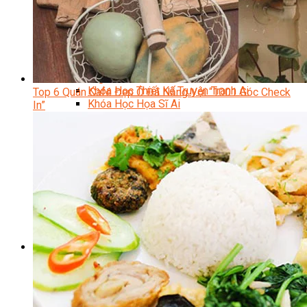
Trại Hè Hướng Nghiệp
Chuyên Đề Á Âu Kitchen For Kid & Teen
Chuyên Đề Kỹ Năng Sống
Khóa Học Nấu Ăn Cho Bé
Hội Họa Thiếu Nhi
Digital Art For Kids
Khóa Học Thiết Kế Truyện Tranh Ai
Top 6 Quán Café Đẹp Ở Đà Nẵng Với “1001 Góc Check
Khóa Học Họa Sĩ Ai
In”
Khóa Học Biên Tập Video Với Ai
Mc Nhí
Kỳ Thủ Cờ Vua
Lập Trình Cho Trẻ Em
Robotic trẻ em
Piano Trẻ Em
Thanh Nhạc Trẻ Em
Sơ Cấp Cứu Cho Trẻ Em
Toán Tư Duy
Bếp Gia Đình
Trung Cấp CET
Kỹ Thuật Chế Biến Món Ăn
Kỹ Thuật Làm Bánh
Kỹ Thuật Pha Chế Đồ Uống
Quản Trị Khách Sạn