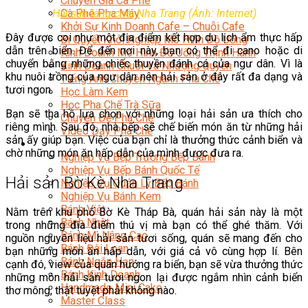
Chuyên Gia Cà Phê
Hải sản làng chài Nha Trang (Ảnh: Internet)
Cà Phê Pha Máy
Khởi Sự Kinh Doanh Cafe – Chuỗi Cafe
Đây được coi như một địa điểm kết hợp du lịch ẩm thực hấp
Bí Quyết Khởi Nghiệp Mô Hình Đồ Uống
dẫn trên biển. Để đến nơi này, bạn có thể đi cano hoặc di
Kinh Doanh Mô Hình Đồ Uống Thịnh Hành
chuyển bằng những chiếc thuyền đánh cá của ngư dân. Vì là
Kinh Doanh Chuỗi Và Nhượng Quyền
khu nuôi trồng của ngư dân nên hải sản ở đây rất đa dạng và
Tiếng Anh Chuyên Ngành Pha Chế
tươi ngon.
Học Làm Kem
Học Pha Chế Trà Sữa
Bạn sẽ tha hồ lựa chọn với những loại hải sản ưa thích cho
Chuyên Đề Pha Chế
riêng mình. Sau đó, nhà bếp sẽ chế biến món ăn từ những hải
Video Dạy Pha Chế
sản ấy giúp bạn. Việc của bạn chỉ là thưởng thức cảnh biển và
Làm Bánh
chờ những món ăn hấp dẫn của mình được đưa ra.
Nghiệp Vụ Bếp Trưởng Bếp Bánh
Nghiệp Vụ Bếp Bánh Quốc Tế
Hải sản Bờ Kè Nha Trang
Nghiệp Vụ Quản Lý Bếp Bánh
Nghiệp Vụ Bánh Kem
Bánh Việt
Nằm trên khu phố Bờ Kè Tháp Bà, quán hải sản này là một
Bánh Nhật
trong những địa điểm thú vị mà bạn có thể ghé thăm. Với
Bánh Mì Nâng Cao
nguồn nguyên liệu hải sản tươi sống, quán sẽ mang đến cho
Bánh Đài Loan
bạn những món ăn hấp dẫn, với giá cả vô cùng hợp lí. Bên
Bánh Ngắn Hạn
cạnh đó, view của quán hướng ra biển, bạn sẽ vừa thưởng thức
Bánh Kinh Doanh
những món hải sản tươi ngon lại được ngắm nhìn cảnh biển
Handmade Mini Cake
thơ mông, thật tuyệt phải không nào.
Master Class