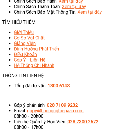
Chính Sách Bảo Hành:
Xem tại đây
Chính Sách Thanh Toán:
Xem tại đây
Chính Sách Bảo Mật Thông Tin:
Xem tại đây
TÌM HIỂU THÊM
Giới Thiệu
Cơ Sở Vật Chất
Giảng Viên
Định Hướng Phát Triển
Điều Khoản
Góp Ý - Liên Hệ
Hệ Thống Chi Nhánh
THÔNG TIN LIÊN HỆ
Tổng đài tư vấn:
1800 6148
08h00 - 20h00 (Miễn phí cước gọi)
Góp ý phản ánh:
028 7109 9232
Email:
gopy@huongnghiepaau.com
08h00 - 20h00
Liên hệ Quản Lý Học Viên:
028 7300 2672
08h00 - 17h00