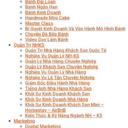
Bánh Đài Loan
Bánh Ngắn Hạn
Bánh Kinh Doanh
Handmade Mini Cake
Master Class
Bí Quyết Kinh Doanh Và Vận Hành Mô Hình Bánh
Chuyên Đề Bếp Bánh
Video Dạy Làm Bánh
Quản Trị NHKS
Quản Trị Nhà Hàng Khách Sạn Quốc Tế
Nghiệp Vụ Quản Lý NH-KS
Quản Lý Nhà Hàng Chuyên Nghiệp
Quản Lý Khách Sạn Chuyên Nghiệp
Nghiệp Vụ Quản Lý Nhà Hàng
Nghiệp Vụ Lễ Tân Chuyên Nghiệp
Giám Đốc Điều Hành Nhà Hàng
Tiếng Anh Nhà Hàng Khách Sạn
Khởi Sự Kinh Doanh Khách Sạn
Khởi Sự Kinh Doanh Nhà Hàng
Khởi Sự Kinh Doanh Khách Sạn Mini –
Homestay – AirBnB
Kiến Thức & Kỹ Năng Ngành NH – KS
Marketing
Digital Marketing