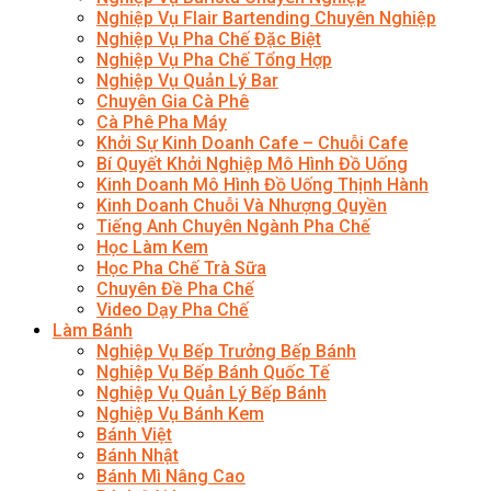
Nghiệp Vụ Flair Bartending Chuyên Nghiệp
Nghiệp Vụ Pha Chế Đặc Biệt
Nghiệp Vụ Pha Chế Tổng Hợp
Nghiệp Vụ Quản Lý Bar
Chuyên Gia Cà Phê
Cà Phê Pha Máy
Khởi Sự Kinh Doanh Cafe – Chuỗi Cafe
Bí Quyết Khởi Nghiệp Mô Hình Đồ Uống
Kinh Doanh Mô Hình Đồ Uống Thịnh Hành
Kinh Doanh Chuỗi Và Nhượng Quyền
Tiếng Anh Chuyên Ngành Pha Chế
Học Làm Kem
Học Pha Chế Trà Sữa
Chuyên Đề Pha Chế
Video Dạy Pha Chế
Làm Bánh
Nghiệp Vụ Bếp Trưởng Bếp Bánh
Nghiệp Vụ Bếp Bánh Quốc Tế
Nghiệp Vụ Quản Lý Bếp Bánh
Nghiệp Vụ Bánh Kem
Bánh Việt
Bánh Nhật
Bánh Mì Nâng Cao