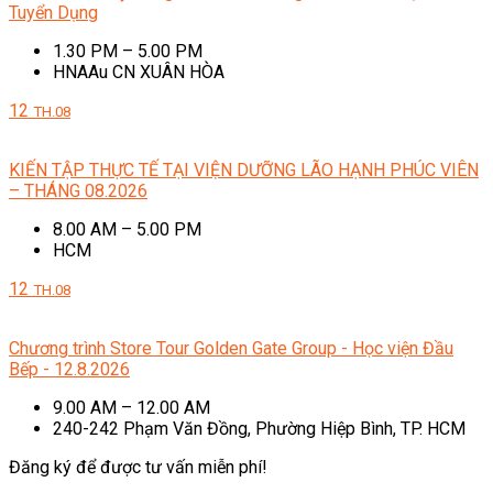
Tuyển Dụng
1.30 PM – 5.00 PM
HNAAu CN XUÂN HÒA
12
TH.08
KIẾN TẬP THỰC TẾ TẠI VIỆN DƯỠNG LÃO HẠNH PHÚC VIÊN
– THÁNG 08.2026
8.00 AM – 5.00 PM
HCM
12
TH.08
Chương trình Store Tour Golden Gate Group - Học viện Đầu
Bếp - 12.8.2026
9.00 AM – 12.00 AM
240-242 Phạm Văn Đồng, Phường Hiệp Bình, TP. HCM
Đăng ký để được tư vấn miễn phí!