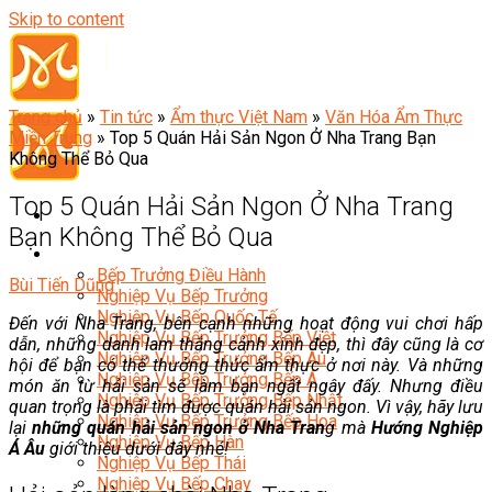
Skip to content
Trang chủ
»
Tin tức
»
Ẩm thực Việt Nam
»
Văn Hóa Ẩm Thực
Miền Trung
»
Top 5 Quán Hải Sản Ngon Ở Nha Trang Bạn
Không Thể Bỏ Qua
Top 5 Quán Hải Sản Ngon Ở Nha Trang
Bạn Không Thể Bỏ Qua
Đầu Bếp
Bếp Trưởng Điều Hành
Bùi Tiến Dũng
Nghiệp Vụ Bếp Trưởng
Nghiệp Vụ Bếp Quốc Tế
Đến với Nha Trang, bên cạnh những hoạt động vui chơi hấp
Nghiệp Vụ Bếp Trưởng Bếp Việt
dẫn, những danh lam thắng cảnh xinh đẹp, thì đây cũng là cơ
Nghiệp Vụ Bếp Trưởng Bếp Âu
hội để bạn có thể thưởng thức ẩm thực ở nơi này. Và những
Nghiệp Vụ Bếp Trưởng Bếp Á
món ăn từ hải sản sẽ làm bạn ngất ngây đấy. Nhưng điều
Nghiệp Vụ Bếp Trưởng Bếp Nhật
quan trọng là phải tìm được quán hải sản ngon. Vì vậy, hãy lưu
Nghiệp Vụ Bếp Trưởng Bếp Hoa
lại
những quán hải sản ngon ở Nha Tran
g mà
Hướng Nghiệp
Nghiệp Vụ Bếp Hàn
Á Âu
giới thiệu dưới đây nhé!
Nghiệp Vụ Bếp Thái
Nghiệp Vụ Bếp Chay