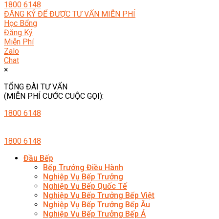
1800 6148
ĐĂNG KÝ ĐỂ ĐƯỢC TƯ VẤN MIỄN PHÍ
Học Bổng
Đăng Ký
Miễn Phí
Zalo
Chat
×
TỔNG ĐÀI TƯ VẤN
(MIỄN PHÍ CƯỚC CUỘC GỌI):
1800 6148
1800 6148
Đầu Bếp
Bếp Trưởng Điều Hành
Nghiệp Vụ Bếp Trưởng
Nghiệp Vụ Bếp Quốc Tế
Nghiệp Vụ Bếp Trưởng Bếp Việt
Nghiệp Vụ Bếp Trưởng Bếp Âu
Nghiệp Vụ Bếp Trưởng Bếp Á