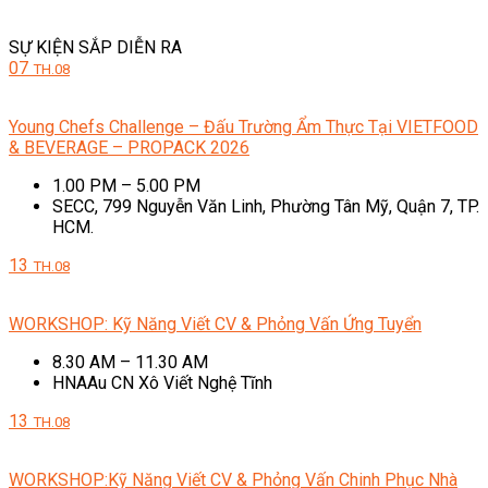
SỰ KIỆN SẮP DIỄN RA
07
TH.08
Young Chefs Challenge – Đấu Trường Ẩm Thực Tại VIETFOOD
& BEVERAGE – PROPACK 2026
1.00 PM – 5.00 PM
SECC, 799 Nguyễn Văn Linh, Phường Tân Mỹ, Quận 7, TP.
HCM.
13
TH.08
WORKSHOP: Kỹ Năng Viết CV & Phỏng Vấn Ứng Tuyển
8.30 AM – 11.30 AM
HNAAu CN Xô Viết Nghệ Tĩnh
13
TH.08
WORKSHOP:Kỹ Năng Viết CV & Phỏng Vấn Chinh Phục Nhà