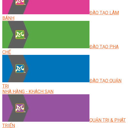
ĐÀO TẠO LÀM
BÁNH
ĐÀO TẠO PHA
CHẾ
ĐÀO TẠO QUẢN
TRỊ
NHÀ HÀNG - KHÁCH SẠN
QUẢN TRỊ & PHÁT
TRIỂN