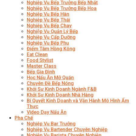
Nghiệp Vụ Bếp Trưởng Bếp Nhật
Nghiệp Vụ Bếp Trưởng Bếp Hoa
Nghiệp Vụ Bếp Hàn
Nghiệp Vụ Bếp Thái
Nghiệp Vụ Bếp Chay
Nghiệp Vụ Quản Lý Bếp
Nghiệp Vụ Cấp Dưỡng
Nghiệp Vụ Bếp Phụ
Điểm Tâm Hồng Kông
Eat Clean
Food Stylist
Master Class
Bếp Gia Đình
Học Nấu Ăn Mở Quán
Chuyên Đề Bếp Nóng
Khởi Sự Kinh Doanh Ngành F&B
Khởi Sự Kinh Doanh Nhà Hàng
Bí Quyết Kinh Doanh và Vận Hành Mô Hình Ẩm
Thực
Video Dạy Nấu Ăn
Pha Chế
Nghiệp Vụ Bar Trưởng
Nghiệp Vụ Bartender Chuyên Nghiệp
Nghiệp Vụ Barista Chuyên Nghiệp