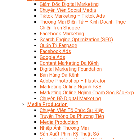
Giám Đốc Digital Marketing
Chuyên Viên Social Media
Tiktok Marketing – Tiktok Ads
Thương Mại Điện Tử – Kinh Doanh Thực
Chiến Trên Shopee
Facebook Marketing
Search Engine Optimization (SEO)
Quản Trị Fanpage
Facebook Ads
Google Ads
Content Marketing Đa Kênh
Digital Marketing Foundation
Bán Hàng Đa Kênh
Adobe Photoshop – Illustrator
Marketing Online Ngành F&B
Marketing Online Ngành Chăm Sóc Sắc Đẹp
Chuyên Đề Digital Marketing
Media Production
Chuyên Viên Tổ Chức Sự Kiện
Truyền Thông Đa Phương Tiện
Media Production
Nhiếp Ảnh Thương Mại
Sản Xuất Phim Kỹ Thuật Số