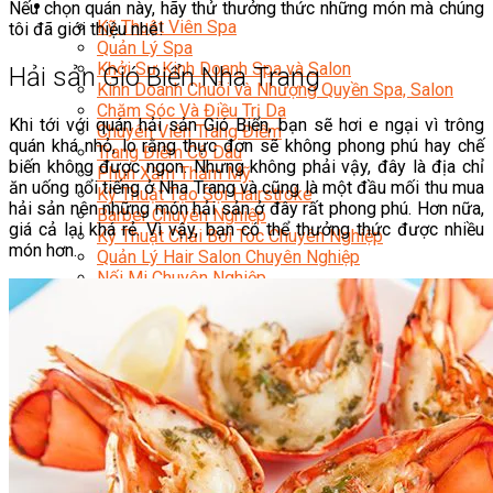
Sắc Đẹp
Nếu chọn quán này, hãy thử thưởng thức những món mà chúng
Kỹ Thuật Viên Spa
tôi đã giới thiệu nhé!
Quản Lý Spa
Khởi Sự Kinh Doanh Spa và Salon
Hải sản Gió Biển Nha Trang
Kinh Doanh Chuỗi và Nhượng Quyền Spa, Salon
Chăm Sóc Và Điều Trị Da
Khi tới với quán hải sản Gió Biển, bạn sẽ hơi e ngại vì trông
Chuyên Viên Trang Điểm
quán khá nhỏ, lo rằng thực đơn sẽ không phong phú hay chế
Trang Điểm Cô Dâu
biến không được ngon. Nhưng không phải vậy, đây là địa chỉ
Phun Xăm Thẩm Mỹ
ăn uống nổi tiếng ở Nha Trang và cũng là một đầu mối thu mua
Kỹ Thuật Tạo Sợi Hairstroke
hải sản nên những món hải sản ở đây rất phong phú. Hơn nữa,
Barber Chuyên Nghiệp
giá cả lại khá rẻ. Vì vậy, bạn có thể thưởng thức được nhiều
Kỹ Thuật Chải Bới Tóc Chuyên Nghiệp
món hơn.
Quản Lý Hair Salon Chuyên Nghiệp
Nối Mi Chuyên Nghiệp
Quản Lý Nail Salon Chuyên Nghiệp
Kỹ Thuật Nhuộm – Uốn – Duỗi
Nail Salon Định Cư
Kinh Doanh Nail Box
Train The Trainer – Chuyên Ngành Nail
Chăm Sóc Mẹ Và Bé
Gội Đầu Dưỡng Sinh Và Massage Thư Giãn
Marketing Online Ngành Chăm Sóc Sắc Đẹp
Chuyên Đề Chăm Sóc Sắc Đẹp
Âm Nhạc