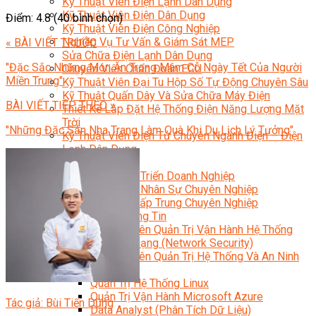
Kỹ Thuật Viên Điện Lạnh Dân Dụng
Kỹ Thuật Viên Điện Dân Dụng
Điểm: 4.8 (40 bình chọn)
Kỹ Thuật Viên Điện Công Nghiệp
Nghiệp Vụ Tư Vấn & Giám Sát MEP
« BÀI VIẾT TRƯỚC
Sửa Chữa Điện Lạnh Dân Dụng
"Đặc Sắc Những Món Ăn Trong Mâm Cỗ Ngày Tết Của Người
Chuyên Viên Chẩn Đoán ECU
Miền Trung"
Kỹ Thuật Viên Đại Tu Hộp Số Tự Động Chuyên Sâu
Kỹ Thuật Quấn Dây Và Sửa Chữa Máy Điện
BÀI VIẾT TIẾP THEO »
Thiết Kế Lắp Đặt Hệ Thống Điện Năng Lượng Mặt
Trời
"Những Đặc Sản Nha Trang Làm Quà Khi Du Lịch Lý Tưởng"
Kỹ Thuật Viên Điện Tử Chuyên Ngành Điện – Điện
Lạnh Dân Dụng
Ngành Khác
Quản Trị & Phát Triển Doanh Nghiệp
Giám Đốc Nhân Sự Chuyên Nghiệp
Quản Lý Cấp Trung Chuyên Nghiệp
Công Nghệ Thông Tin
Chuyên Viên Quản Trị Vận Hành Hệ Thống
An Ninh Mạng (Network Security)
Chuyên Viên Quản Trị Hệ Thống Và An Ninh
Mạng
Quản Trị Hệ Thống Linux
Quản Trị Vận Hành Microsoft Azure
Tác giả: Bùi Tiến Dũng
Data Analyst (Phân Tích Dữ Liệu)