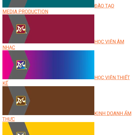
ĐÀO TẠO
MEDIA PRODUCTION
HỌC VIỆN ÂM
NHẠC
HỌC VIỆN THIẾT
KẾ
KINH DOANH ẨM
THỰC