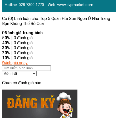
Hotline: 028 7300 1770 - Web:
www.dvpmarket.com
Có (0) bình luận cho: Top 5 Quán Hải Sản Ngon Ở Nha Trang
Bạn Không Thể Bỏ Qua
0
Đánh giá trung bình
5
0%
| 0 đánh giá
4
0%
| 0 đánh giá
3
0%
| 0 đánh giá
2
0%
| 0 đánh giá
1
0%
| 0 đánh giá
Đánh giá ngay
Chưa có đánh giá nào.