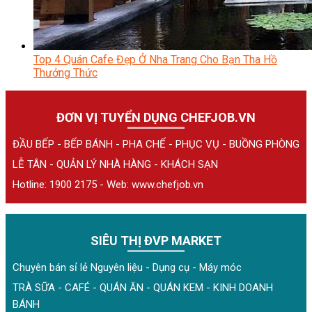
Top 4 Quán Cafe Đẹp Ở Nha Trang Cho Bạn Tha Hồ
Thưởng Thức
ĐƠN VỊ TUYỂN DỤNG CHEFJOB.VN
ĐẦU BẾP - BẾP BÁNH - PHA CHẾ - PHỤC VỤ - BUỒNG PHÒNG
LỄ TÂN - QUẢN LÝ NHÀ HÀNG - KHÁCH SẠN
Hotline: 1900 2175 - Web:
www.chefjob.vn
SIÊU THỊ ĐVP MARKET
Chuyên bán sỉ lẻ Nguyên liệu - Dụng cụ - Máy móc
TRÀ SỮA - CAFÉ - QUÁN ĂN - QUÁN KEM - KINH DOANH
BÁNH