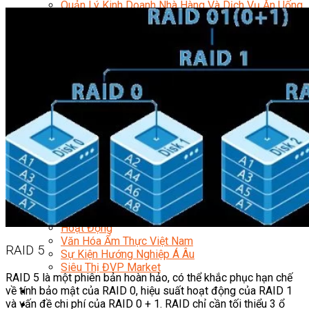
Quản Lý Kinh Doanh Nhà Hàng Và Dịch Vụ Ăn Uống
Hướng Dẫn Du Lịch
Quản Trị Lữ Hành
Marketing
Tạo Mẫu Và Chăm Sóc Sắc Đẹp
Truyền Thông Đa Phương Tiện
Công Nghệ Thông Tin
An Ninh Mạng
Thiết Kế Đồ Họa
Âm Nhạc
Điện Công Nghiệp Và Dân Dụng
Văn Hóa Phổ Thông
Nâng Cao Năng Lực Tiếng Anh – Chuẩn TOEIC
Tin Tức
HỌC BỔNG 2026
Học kỹ năng
Đào Tạo Nghề
Hoạt Động
Văn Hóa Ẩm Thực Việt Nam
RAID 5
Sự Kiện Hướng Nghiệp Á Âu
Siêu Thị ĐVP Market
RAID 5 là một phiên bản hoàn hảo, có thể khắc phục hạn chế
về tính bảo mật của RAID 0, hiệu suất hoạt động của RAID 1
và vấn đề chi phí của RAID 0 + 1. RAID chỉ cần tối thiểu 3 ổ