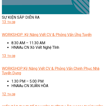
SỰ KIỆN SẮP DIỄN RA
13
TH.08
WORKSHOP: Kỹ Năng Viết CV & Phỏng Vấn Ứng Tuyển
8.30 AM – 11.30 AM
HNAAu CN Xô Viết Nghệ Tĩnh
13
TH.08
WORKSHOP:Kỹ Năng Viết CV & Phỏng Vấn Chinh Phục Nhà
Tuyển Dụng
1.30 PM – 5.00 PM
HNAAu CN XUÂN HÒA
12
TH.08