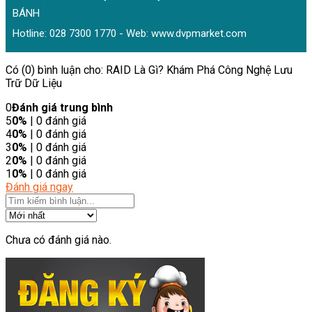
BÁNH
Hotline: 028 7300 1770 - Web:
www.dvpmarket.com
Có (0) bình luận cho: RAID Là Gì? Khám Phá Công Nghệ Lưu
Trữ Dữ Liệu
0
Đánh giá trung bình
5
0%
| 0 đánh giá
4
0%
| 0 đánh giá
3
0%
| 0 đánh giá
2
0%
| 0 đánh giá
1
0%
| 0 đánh giá
Đánh giá ngay
Chưa có đánh giá nào.