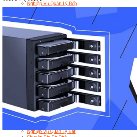
Nghiệp Vụ Quản Lý Bếp
Nghiệp Vụ Cấp Dưỡng
Nghiệp Vụ Bếp Phụ
Điểm Tâm Hồng Kông
Eat Clean
Food Stylist
Master Class
Bếp Gia Đình
Học Nấu Ăn Mở Quán
Chuyên Đề Bếp Nóng
Khởi Sự Kinh Doanh Ngành F&B
Khởi Sự Kinh Doanh Nhà Hàng
Bí Quyết Kinh Doanh và Vận Hành Mô Hình Ẩm
Thực
Video Dạy Nấu Ăn
Pha Chế
Nghiệp Vụ Bar Trưởng
Nghiệp Vụ Bartender Chuyên Nghiệp
Nghiệp Vụ Barista Chuyên Nghiệp
Nghiệp Vụ Flair Bartending Chuyên Nghiệp
Nghiệp Vụ Pha Chế Đặc Biệt
Nghiệp Vụ Pha Chế Tổng Hợp
Nghiệp Vụ Quản Lý Bar