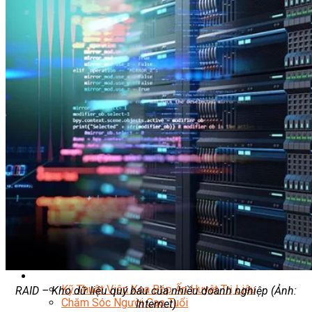
Facebook Marketing
Search Engine Optimization (SEO)
Quản Trị Fanpage
Facebook Ads
Google Ads
Content Marketing Đa Kênh
Digital Marketing Foundation
Bán Hàng Đa Kênh
Adobe Photoshop – Illustrator
Marketing Online Ngành F&B
Marketing Online Ngành Chăm Sóc Sắc Đẹp
Chuyên Đề Digital Marketing
Media Production
Chuyên Viên Tổ Chức Sự Kiện
Truyền Thông Đa Phương Tiện
Media Production
Nhiếp Ảnh Thương Mại
Sản Xuất Phim Kỹ Thuật Số
Biên Tập Video Cơ Bản Với Capcut
Dựng Phim Cơ Bản Với Adobe Premiere Pro
Sức Khỏe
Kỹ Thuật Viên Xoa Bóp Ấn Huyệt Trị Liệu
RAID – Kho dữ liệu quý báu của nhiều doanh nghiệp (Ảnh:
Chăm Sóc Người Cao Tuổi
Internet)