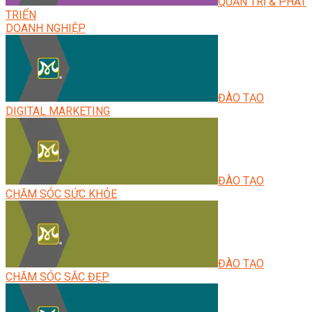
QUẢN TRỊ & PHÁT
TRIỂN
DOANH NGHIỆP
ĐÀO TẠO
DIGITAL MARKETING
ĐÀO TẠO
CHĂM SÓC SỨC KHỎE
ĐÀO TẠO
CHĂM SÓC SẮC ĐẸP