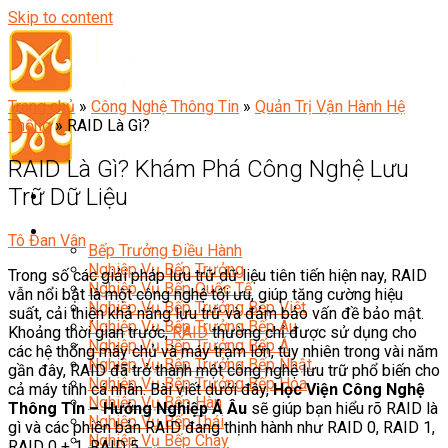
Skip to content
Trang chủ
»
Công Nghệ Thông Tin
»
Quản Trị Vận Hành Hệ
Thống
»
RAID Là Gì?
RAID Là Gì? Khám Phá Công Nghệ Lưu
Trữ Dữ Liệu
Đầu Bếp
Tô Đan Vân
Bếp Trưởng Điều Hành
Nghiệp Vụ Bếp Trưởng
Trong số các giải pháp lưu trữ dữ liệu tiên tiến hiện nay, RAID
Nghiệp Vụ Bếp Quốc Tế
vẫn nổi bật là một công nghệ tối ưu, giúp tăng cường hiệu
Nghiệp Vụ Bếp Trưởng Bếp Việt
suất, cải thiện khả năng lưu trữ và đảm bảo vấn đề bảo mật.
Nghiệp Vụ Bếp Trưởng Bếp Âu
Khoảng thời gian trước,
RAID
thường chỉ được sử dụng cho
Nghiệp Vụ Bếp Trưởng Bếp Á
các hệ thống máy chủ và máy trạm lớn, tuy nhiên trong vài năm
Nghiệp Vụ Bếp Trưởng Bếp Nhật
gần đây, RAID đã trở thành một công nghệ lưu trữ phổ biến cho
Nghiệp Vụ Bếp Trưởng Bếp Hoa
cả máy tính cá nhân. Bài viết dưới đây,
Học Viện Công Nghệ
Nghiệp Vụ Bếp Hàn
Thông Tin – Hướng Nghiệp Á Âu
sẽ giúp bạn hiểu rõ RAID là
Nghiệp Vụ Bếp Thái
gì và các phiên bản RAID đang thịnh hành như RAID 0, RAID 1,
Nghiệp Vụ Bếp Chay
RAID 0 + 1, RAID 5…