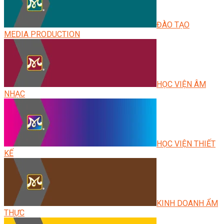
ĐÀO TẠO
MEDIA PRODUCTION
HỌC VIỆN ÂM
NHẠC
HỌC VIỆN THIẾT
KẾ
KINH DOANH ẨM
THỰC