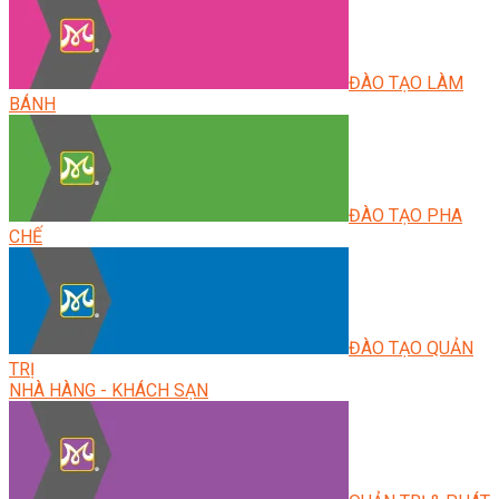
ĐÀO TẠO LÀM
BÁNH
ĐÀO TẠO PHA
CHẾ
ĐÀO TẠO QUẢN
TRỊ
NHÀ HÀNG - KHÁCH SẠN