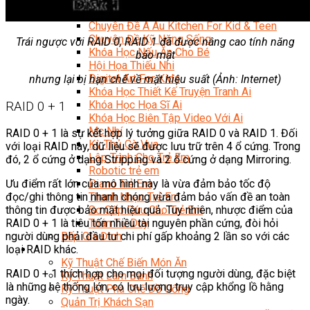
Trại Hè Hướng Nghiệp
Chuyên Đề Á Âu Kitchen For Kid & Teen
Chuyên Đề Kỹ Năng Sống
Trái ngược với RAID 0, RAID 1 đã được nâng cao tính năng
Khóa Học Nấu Ăn Cho Bé
bảo mật
Hội Họa Thiếu Nhi
Digital Art For Kids
nhưng lại bị hạn chế về mặt hiệu suất (Ảnh: Internet)
Khóa Học Thiết Kế Truyện Tranh Ai
Khóa Học Họa Sĩ Ai
RAID 0 + 1
Khóa Học Biên Tập Video Với Ai
Mc Nhí
RAID 0 + 1 là sự kết hợp lý tưởng giữa RAID 0 và RAID 1. Đối
Kỳ Thủ Cờ Vua
với loại RAID này, dữ liệu sẽ được lưu trữ trên 4 ổ cứng. Trong
Lập Trình Cho Trẻ Em
đó, 2 ổ cứng ở dạng Stripping và 2 ổ cứng ở dạng Mirroring.
Robotic trẻ em
Piano Trẻ Em
Ưu điểm rất lớn của mô hình này là vừa đảm bảo tốc độ
Thanh Nhạc Trẻ Em
đọc/ghi thông tin nhanh chóng vừa đảm bảo vấn đề an toàn
Sơ Cấp Cứu Cho Trẻ Em
thông tin được bảo mật hiệu quả. Tuy nhiên, nhược điểm của
Toán Tư Duy
RAID 0 + 1 là tiêu tốn nhiều tài nguyên phần cứng, đòi hỏi
Bếp Gia Đình
người dùng phải đầu tư chi phí gấp khoảng 2 lần so với các
Trung Cấp CET
loại RAID khác.
Kỹ Thuật Chế Biến Món Ăn
RAID 0 + 1 thích hợp cho mọi đối tượng người dùng, đặc biệt
Kỹ Thuật Làm Bánh
là những hệ thống lớn, có lưu lượng truy cập khổng lồ hằng
Kỹ Thuật Pha Chế Đồ Uống
ngày.
Quản Trị Khách Sạn