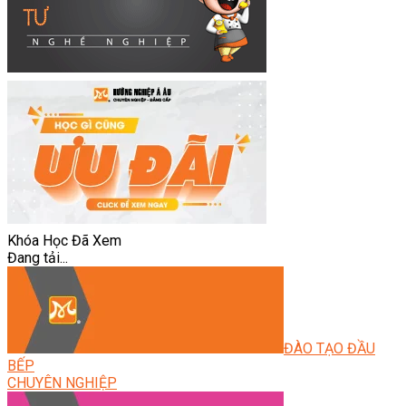
Khóa Học Đã Xem
Đang tải...
ĐÀO TẠO ĐẦU
BẾP
CHUYÊN NGHIỆP