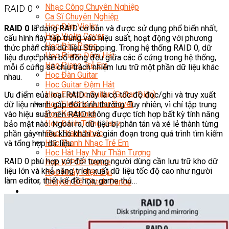
Nhạc Công Chuyên Nghiệp
RAID 0
Ca Sĩ Chuyên Nghiệp
Học Đàn Violin
RAID 0
là dạng RAID cơ bản và được sử dụng phổ biến nhất,
Học Violin Cover
cấu hình này tập trung vào hiệu suất, hoạt động với phương
Học Đàn Piano
thức phân chia dữ liệu Stripping. Trong hệ thống RAID 0, dữ
Học Piano Đệm Hát
liệu được phân bổ đồng đều giữa các ổ cứng trong hệ thống,
Học Piano Trẻ Em
mỗi ổ cứng sẽ chịu trách nhiệm lưu trữ một phần dữ liệu khác
Học Đàn Guitar
nhau.
Học Guitar Đệm Hát
Học Electric Guitar (Guitar Điện)
Ưu điểm của loại RAID này là có tốc độ đọc/ghi và truy xuất
Học Electric Guitar Cover
dữ liệu nhanh gấp đôi bình thường. Tuy nhiên, vì chỉ tập trung
Học Keyboard
vào hiệu suất nên RAID không được tích hợp bất kỳ tính năng
Học Đánh Trống Jazz
bảo mật nào. Ngoài ra, dữ liệu bị phân tán và xé lẻ thành từng
Học Thanh Nhạc
phần gây nhiều khó khăn và gián đoạn trong quá trình tìm kiếm
Học Thanh Nhạc Trẻ Em
và tổng hợp dữ liệu.
Học Hát Hay Như Thần Tượng
RAID 0 phù hợp với đối tượng người dùng cần lưu trữ kho dữ
Học K-POP Dance
liệu lớn và khả năng trích xuất dữ liệu tốc độ cao như người
Học Nhảy Hiện Đại
làm editor, thiết kế đồ họa, game thủ…
Chuyên Đề Tiktok Dance
Kỹ Thuật – Công Nghệ
Kỹ Thuật Viên Điện – Nước – Điện Lạnh Dân Dụng
Kỹ Thuật Viên Điện Lạnh Ô Tô
Kỹ Thuật Viên Điện – Điện Tử Ô Tô Cơ Bản