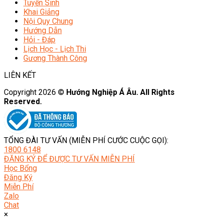
Tuyển Sinh
Khai Giảng
Nội Quy Chung
Hướng Dẫn
Hỏi - Đáp
Lịch Học - Lịch Thi
Gương Thành Công
LIÊN KẾT
Copyright 2026 ©
Hướng Nghiệp Á Âu. All Rights
Reserved.
TỔNG ĐÀI TƯ VẤN (MIỄN PHÍ CƯỚC CUỘC GỌI):
1800 6148
ĐĂNG KÝ ĐỂ ĐƯỢC TƯ VẤN MIỄN PHÍ
Học Bổng
Đăng Ký
Miễn Phí
Zalo
Chat
×