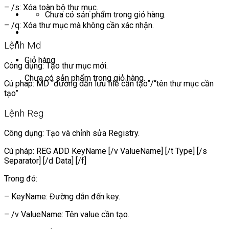
– /s: Xóa toàn bộ thư mục.
Chưa có sản phẩm trong giỏ hàng.
– /q: Xóa thư mục mà không cần xác nhận.
Lệnh Md
Giỏ hàng
Công dụng: Tạo thư mục mới.
Chưa có sản phẩm trong giỏ hàng.
Cú pháp: MD “đường dẫn lưu file cần tạo”/“tên thư mục cần
tạo”
Lệnh Reg
Công dụng: Tạo và chỉnh sửa Registry.
Cú pháp: REG ADD KeyName [/v ValueName] [/t Type] [/s
Separator] [/d Data] [/f]
Trong đó:
– KeyName: Đường dẫn đến key.
– /v ValueName: Tên value cần tạo.