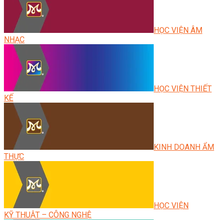
HỌC VIỆN ÂM
NHẠC
HỌC VIỆN THIẾT
KẾ
KINH DOANH ẨM
THỰC
HỌC VIỆN
KỸ THUẬT – CÔNG NGHỆ