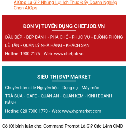
AIOps Là Gì? Những Lợi Ích Thúc Đẩy Doanh Nghiệp
Chọn AIOps
ĐƠN VỊ TUYỂN DỤNG CHEFJOB.VN
ĐẦU BẾP - BẾP BÁNH - PHA CHẾ - PHỤC VỤ - BUỒNG PHÒNG
LỄ TÂN - QUẢN LÝ NHÀ HÀNG - KHÁCH SẠN
Hotline: 1900 2175 - Web:
www.chefjob.vn
SIÊU THỊ ĐVP MARKET
Chuyên bán sỉ lẻ Nguyên liệu - Dụng cụ - Máy móc
TRÀ SỮA - CAFÉ - QUÁN ĂN - QUÁN KEM - KINH DOANH
BÁNH
Hotline: 028 7300 1770 - Web:
www.dvpmarket.com
Có (0) bình luận cho: Command Prompt Là Gì? Các Lệnh CMD