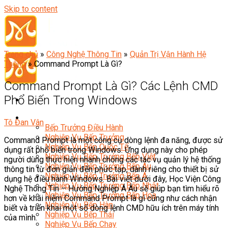
Skip to content
Trang chủ
»
Công Nghệ Thông Tin
»
Quản Trị Vận Hành Hệ
Thống
»
Command Prompt Là Gì?
Command Prompt Là Gì? Các Lệnh CMD
Phổ Biến Trong Windows
Đầu Bếp
Tô Đan Vân
Bếp Trưởng Điều Hành
Nghiệp Vụ Bếp Trưởng
Command Prompt là một công cụ dòng lệnh đa năng, được sử
Nghiệp Vụ Bếp Quốc Tế
dụng rất phổ biến trong Windows. Ứng dụng này cho phép
Nghiệp Vụ Bếp Trưởng Bếp Việt
người dùng thực hiện nhanh chóng các tác vụ quản lý hệ thống
Nghiệp Vụ Bếp Trưởng Bếp Âu
thông tin từ đơn giản đến phức tạp, dành riêng cho thiết bị sử
Nghiệp Vụ Bếp Trưởng Bếp Á
dụng hệ điều hành Windows. Bài viết dưới đây, Học Viện Công
Nghiệp Vụ Bếp Trưởng Bếp Nhật
Nghệ Thông Tin – Hướng Nghiệp Á Âu sẽ giúp bạn tìm hiểu rõ
Nghiệp Vụ Bếp Trưởng Bếp Hoa
hơn về khái niệm Command Prompt là gì cũng như cách nhận
Nghiệp Vụ Bếp Hàn
biết và triển khai một số dòng lệnh CMD hữu ích trên máy tính
Nghiệp Vụ Bếp Thái
của mình.
Nghiệp Vụ Bếp Chay