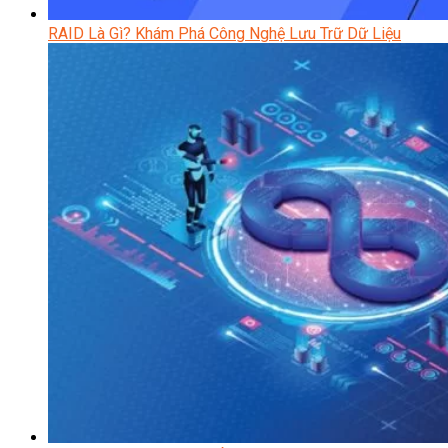
RAID Là Gì? Khám Phá Công Nghệ Lưu Trữ Dữ Liệu