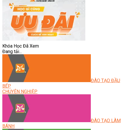
Khóa Học Đã Xem
Đang tải...
ĐÀO TẠO ĐẦU
BẾP
CHUYÊN NGHIỆP
ĐÀO TẠO LÀM
BÁNH