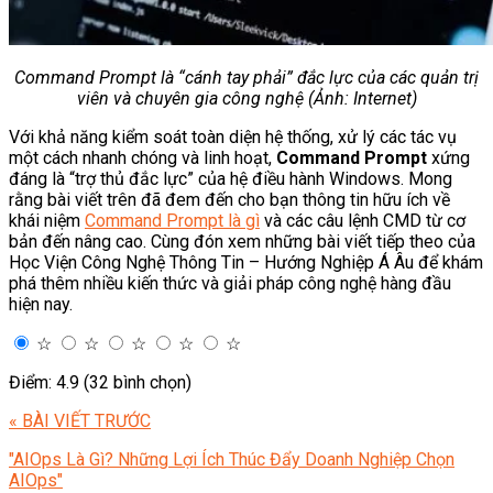
Command Prompt là “cánh tay phải” đắc lực của các quản trị
viên và chuyên gia công nghệ (Ảnh: Internet)
Với khả năng kiểm soát toàn diện hệ thống, xử lý các tác vụ
một cách nhanh chóng và linh hoạt,
Command Prompt
xứng
đáng là “trợ thủ đắc lực” của hệ điều hành Windows. Mong
rằng bài viết trên đã đem đến cho bạn thông tin hữu ích về
khái niệm
Command Prompt là gì
và các câu lệnh CMD từ cơ
bản đến nâng cao. Cùng đón xem những bài viết tiếp theo của
Học Viện Công Nghệ Thông Tin – Hướng Nghiệp Á Âu để khám
phá thêm nhiều kiến thức và giải pháp công nghệ hàng đầu
hiện nay.
☆
☆
☆
☆
☆
Điểm: 4.9 (32 bình chọn)
« BÀI VIẾT TRƯỚC
"AIOps Là Gì? Những Lợi Ích Thúc Đẩy Doanh Nghiệp Chọn
AIOps"