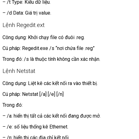
– /t Type: Kiểu dữ liệu.
– /d Data: Giá trị value.
Lệnh Regedit.ext
Công dụng: Khởi chạy file có đuôi .reg.
Cú pháp: Regedit.exe /s “nơi chứa file .reg”
Trong đó: /s là thuộc tính không cần xác nhận.
Lệnh Netstat
Công dụng: Liệt kê các kết nối ra vào thiết bị.
Cú pháp: Netstat [/a] [/e] [/n]
Trong đó:
– /a: hiển thị tất cả các kết nối đang được mở.
– /e: số liệu thống kê Ethernet.
– /n: hiển thị các địa chỉ kết nối.