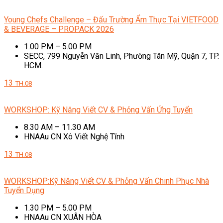
Young Chefs Challenge – Đấu Trường Ẩm Thực Tại VIETFOOD
& BEVERAGE – PROPACK 2026
1.00 PM – 5.00 PM
SECC, 799 Nguyễn Văn Linh, Phường Tân Mỹ, Quận 7, TP.
HCM.
13
TH.08
WORKSHOP: Kỹ Năng Viết CV & Phỏng Vấn Ứng Tuyển
8.30 AM – 11.30 AM
HNAAu CN Xô Viết Nghệ Tĩnh
13
TH.08
WORKSHOP:Kỹ Năng Viết CV & Phỏng Vấn Chinh Phục Nhà
Tuyển Dụng
1.30 PM – 5.00 PM
HNAAu CN XUÂN HÒA