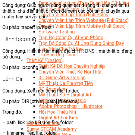
Data Visualization (Trực Quan Hóa Dữ Liệu)
Công dụng: Giúp người dùng quan sát đường đi của gói tin từ
Data System (Quản Trị Dữ Liệu)
thiết bị chủ đến thiết bị đích để xem các gói tin di chuyển qua
Chuyên Viên Lập Trình (Full Stack)
router hay server nào.
Chuyên Viên Lập Trình Website (Full Stack)
Chuyên Viên Lập Trình Mobile (Full Stack)
Cú pháp: tracert ip/host
Software Testing
Trọn Bộ Công Cụ AI Văn Phòng
Lệnh Ipconfig
Trọn Bộ Công Cụ AI Ứng Dụng Giảng Dạy
Lập Trình Cho Trẻ Em
Công dụng: Hiển thị tên miền, địa chỉ IP, DNS… mà thiết bị đang
Tin Học Ứng Dụng
sử dụng.
Thiết Kế (Design)
Thiết Kế Đồ Họa Chuyên Nghiệp
Cú pháp: ipconfig /all
Chuyên Viên Thiết Kế Nội Thất
3D Game Art & Design
Lệnh Dir
Mỹ Thuật Đa Phương Tiện
3D Animation
Công dụng: Xem nội dung file, folder.
Mỹ Thuật Số – Digital Art
Motion Graphics Basic
Cú pháp: DIR [drive:] [path] [filename]
Adobe Photoshop – Illustrator
Hội Họa Thiếu Nhi
Trong đó:
Digital Art For Kids
– path: link liên kết đến file, folder.
Venus Academy
Sunny STEAM Academy
– filename: Tên file, folder.
Trại Hè Kỹ Năng