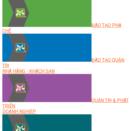
ĐÀO TẠO PHA
CHẾ
ĐÀO TẠO QUẢN
TRỊ
NHÀ HÀNG - KHÁCH SẠN
QUẢN TRỊ & PHÁT
TRIỂN
DOANH NGHIỆP