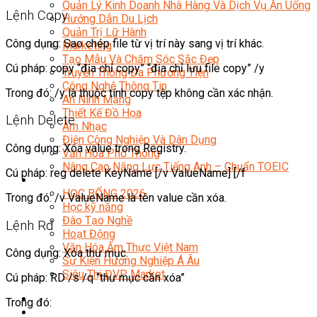
Quản Lý Kinh Doanh Nhà Hàng Và Dịch Vụ Ăn Uống
Lệnh Copy
Hướng Dẫn Du Lịch
Quản Trị Lữ Hành
Công dụng: Sao chép file từ vị trí này sang vị trí khác.
Marketing
Tạo Mẫu Và Chăm Sóc Sắc Đẹp
Cú pháp: copy “địa chỉ copy” “địa chỉ lưu file copy” /y
Truyền Thông Đa Phương Tiện
Công Nghệ Thông Tin
Trong đó: /y là thuộc tính copy tệp không cần xác nhận.
An Ninh Mạng
Thiết Kế Đồ Họa
Lệnh Delete
Âm Nhạc
Điện Công Nghiệp Và Dân Dụng
Công dụng: Xóa value trong Registry.
Văn Hóa Phổ Thông
Nâng Cao Năng Lực Tiếng Anh – Chuẩn TOEIC
Cú pháp: reg delete KeyName [/v ValueName] [/f
Tin Tức
HỌC BỔNG 2026
Trong đó: /v ValueName là tên value cần xóa.
Học kỹ năng
Đào Tạo Nghề
Lệnh Rd
Hoạt Động
Văn Hóa Ẩm Thực Việt Nam
Công dụng: Xóa thư mục.
Sự Kiện Hướng Nghiệp Á Âu
Siêu Thị ĐVP Market
Cú pháp: RD /s /q “thư mục cần xóa”
Trong đó: