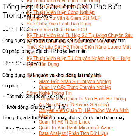
Kỹ Thuật Viên Điện Lạnh Dân Dụng
Tổng Hợp 15 Câu Lệnh CMD Phổ Biến
Kỹ Thuật Viên Điện Dân Dụng
Kỹ Thuật Viên Điện Công Nghiệp
Trong Windows
Nghiệp Vụ Tư Vấn & Giám Sát MEP
Sửa Chữa Điện Lạnh Dân Dụng
Lệnh PING
Chuyên Viên Chẩn Đoán ECU
Kỹ Thuật Viên Đại Tu Hộp Số Tự Động Chuyên Sâu
Công dụng: Kiểm tra tình trạng kết nối internet của máy tính.
Kỹ Thuật Quấn Dây Và Sửa Chữa Máy Điện
Thiết Kế Lắp Đặt Hệ Thống Điện Năng Lượng Mặt
Cú pháp: ping + địa chỉ IP hoặc tên miền
Trời
Kỹ Thuật Viên Điện Tử Chuyên Ngành Điện – Điện
Lệnh Shutdown
Lạnh Dân Dụng
Ngành Khác
Công dụng: Tắt nguồn và khởi động lại máy tính.
Quản Trị & Phát Triển Doanh Nghiệp
Giám Đốc Nhân Sự Chuyên Nghiệp
Cú pháp:
Quản Lý Cấp Trung Chuyên Nghiệp
Công Nghệ Thông Tin
– Tắt máy: Shutdown -s -t [a]
Chuyên Viên Quản Trị Vận Hành Hệ Thống
An Ninh Mạng (Network Security)
– Khởi động: Shutdown -r -t [a]
Chuyên Viên Quản Trị Hệ Thống Và An Ninh
Mạng
Trong đó, a là thời gian tắt máy, đơn vị được tính bằng giây.
Quản Trị Hệ Thống Linux
Quản Trị Vận Hành Microsoft Azure
Lệnh Tracert
Data Analyst (Phân Tích Dữ Liệu)