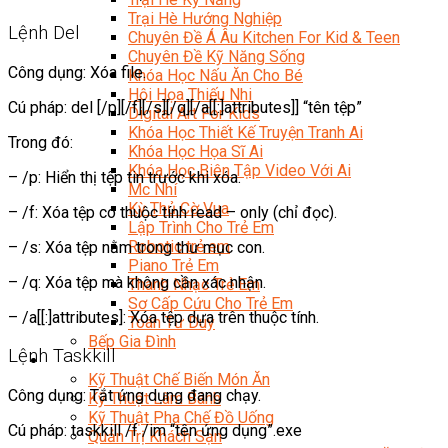
Trại Hè Hướng Nghiệp
Lệnh Del
Chuyên Đề Á Âu Kitchen For Kid & Teen
Chuyên Đề Kỹ Năng Sống
Công dụng: Xóa file.
Khóa Học Nấu Ăn Cho Bé
Hội Họa Thiếu Nhi
Cú pháp: del [/p][/f][/s][/q][/a[[:]attributes]] “tên tệp”
Digital Art For Kids
Khóa Học Thiết Kế Truyện Tranh Ai
Trong đó:
Khóa Học Họa Sĩ Ai
Khóa Học Biên Tập Video Với Ai
– /p: Hiển thị tệp tin trước khi xóa.
Mc Nhí
Kỳ Thủ Cờ Vua
– /f: Xóa tệp có thuộc tính read – only (chỉ đọc).
Lập Trình Cho Trẻ Em
Robotic trẻ em
– /s: Xóa tệp nằm trong thư mục con.
Piano Trẻ Em
– /q: Xóa tệp mà không cần xác nhận.
Thanh Nhạc Trẻ Em
Sơ Cấp Cứu Cho Trẻ Em
– /a[[:]attributes]: Xóa tệp dựa trên thuộc tính.
Toán Tư Duy
Bếp Gia Đình
Lệnh Taskkill
Trung Cấp CET
Kỹ Thuật Chế Biến Món Ăn
Công dụng: Tắt ứng dụng đang chạy.
Kỹ Thuật Làm Bánh
Kỹ Thuật Pha Chế Đồ Uống
Cú pháp: taskkill /f /im “tên ứng dụng”.exe
Quản Trị Khách Sạn